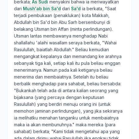
berkata;
As Sudi
menyakini bahwa ia meriwayatkan
dari
Mush'ab bin Sa'd
dari
Sa'd
ia berkata, "Saat
terjadi pembukaan (penaklukan) kota Makkah,
Abdullah bin Sa'd bin Abu Sarh bersembunyi di
belakang Utsman bin Affan (minta perlindungan).
Utsman lantas membawanya menghadap Nabi
shallallahu 'alaihi wasallam seraya berkata, "Wahai
Rasulullah, baiatlah Abdullah." Beliau kemudian
mengangkat kepalanya dan memandang ke arahnya
sebanyak tiga kali, setiap kali itu pula beliau enggan
menerimanya. Namun pada kali ketiganya beliau
menerima dan membaiatnya. Setelah itu beliau
berbalik menghadap para sahabat, beliau bersabda:
"Bukankah telah ada di antara kalian seorang yang
bijaksana (yang percaya dengan keputusan
Rasulullah) yang berdiri menuju orang ini (untuk
memohon jaminan perlindungan), yang jika sekiranya
ia melihatku menahan tanganku untuk membaiatnya
maka ia akan membunuhnya." maka mereka (para
sahabat) berkata; "Kami tidak mengetahui apa yang
ada dalam dirimu wahai Rasulullah jika engkau tidak