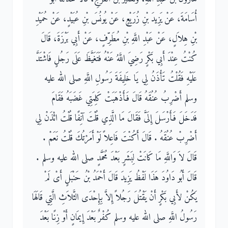
أُسَامَةَ، عَنْ يَزِيدَ بْنِ زُرَيْعٍ، عَنْ يُونُسَ بْنِ عُبَيْدٍ، عَنْ حُمَيْدِ
بْنِ هِلاَلٍ، عَنْ عَبْدِ اللَّهِ بْنِ مُطَرِّفٍ، عَنْ أَبِي بَرْزَةَ، قَالَ
كُنْتُ عِنْدَ أَبِي بَكْرٍ رَضِيَ اللَّهُ عَنْهُ فَتَغَيَّظَ عَلَى رَجُلٍ فَاشْتَدَّ
عَلَيْهِ فَقُلْتُ تَأْذَنُ لِي يَا خَلِيفَةَ رَسُولِ اللَّهِ صلى الله عليه
وسلم أَضْرِبُ عُنُقَهُ قَالَ فَأَذْهَبَتْ كَلِمَتِي غَضَبَهُ فَقَامَ
فَدَخَلَ فَأَرْسَلَ إِلَىَّ فَقَالَ مَا الَّذِي قُلْتَ آنِفًا قُلْتُ ائْذَنْ لِي
أَضْرِبْ عُنُقَهُ ‏.‏ قَالَ أَكُنْتَ فَاعِلاً لَوْ أَمَرْتُكَ قُلْتُ نَعَمْ ‏.‏
قَالَ لاَ وَاللَّهِ مَا كَانَتْ لِبَشَرٍ بَعْدَ مُحَمَّدٍ صلى الله عليه وسلم ‏.‏
قَالَ أَبُو دَاوُدَ هَذَا لَفْظُ يَزِيدَ قَالَ أَحْمَدُ بْنُ حَنْبَلٍ أَىْ لَمْ
يَكُنْ لأَبِي بَكْرٍ أَنْ يَقْتُلَ رَجُلاً إِلاَّ بِإِحْدَى الثَّلاَثِ الَّتِي قَالَهَا
رَسُولُ اللَّهِ صلى الله عليه وسلم كُفْرٌ بَعْدَ إِيمَانٍ أَوْ زِنًا بَعْدَ