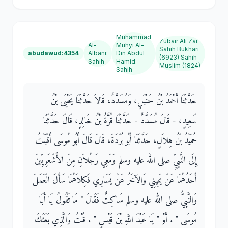
Muhammad
Zubair Ali Zai
:
Al-
Muhyi Al-
Sahih Bukhari
abudawud:4354
Albani
:
Din Abdul
(6923) Sahih
Sahih
Hamid
:
Muslim (1824)
Sahih
حَدَّثَنَا أَحْمَدُ بْنُ حَنْبَلٍ، وَمُسَدَّدٌ، قَالاَ حَدَّثَنَا يَحْيَى بْنُ
سَعِيدٍ، - قَالَ مُسَدَّدٌ - حَدَّثَنَا قُرَّةُ بْنُ خَالِدٍ، قَالَ حَدَّثَنَا
حُمَيْدُ بْنُ هِلاَلٍ، حَدَّثَنَا أَبُو بُرْدَةَ، قَالَ قَالَ أَبُو مُوسَى أَقْبَلْتُ
إِلَى النَّبِيِّ صلى الله عليه وسلم وَمَعِي رَجُلاَنِ مِنَ الأَشْعَرِيِّينَ
أَحَدُهُمَا عَنْ يَمِينِي وَالآخَرُ عَنْ يَسَارِي فَكِلاَهُمَا سَأَلَ الْعَمَلَ
وَالنَّبِيُّ صلى الله عليه وسلم سَاكِتٌ فَقَالَ ‏"‏ مَا تَقُولُ يَا أَبَا
مُوسَى ‏"‏ ‏.‏ أَوْ ‏"‏ يَا عَبْدَ اللَّهِ بْنَ قَيْسٍ ‏"‏ ‏.‏ قُلْتُ وَالَّذِي بَعَثَكَ