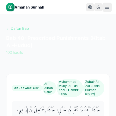
Amanah Sunnah
← Daftar Bab
Bab
40
:
Prescribed Punishments (Kitab
Al-Hudud)
103
hadits
Muhammad
Zubair Ali
Al-
Muhyi Al-Din
Zai
:
Sahih
abudawud:4351
Albani
:
Abdul Hamid
:
Bukhari
Sahih
Sahih
(6922)
حَدَّثَنَا أَحْمَدُ بْنُ مُحَمَّدِ بْنِ حَنْبَلٍ، حَدَّثَنَا إِسْمَاعِيلُ بْنُ إِبْرَاهِيمَ،