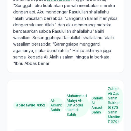
"Sungguh, aku tidak akan pernah membakar mereka
dengan api. Aku mendengar Rasulullah shallallahu
'alaihi wasallam bersabda: "Janganlah kalian menyiksa
dengan siksaan Allah." dan aku memerangi mereka
berdasarkan sabda Rasulullah shallallahu 'alaihi
wasallam. Sesungguhnya Rasulullah shallallahu 'alaihi
wasallam bersabda: "Barangsiapa mengganti
agamanya, maka bunuhlah ia." Hal itu akhirnya juga
sampai kepada Ali Alaihis salam, hingga ia berkata,
"Ibnu Abbas benar
Zubair
Ali Zai
:
Muhammad
Shuaib
Sahih
Al-
Muhyi Al-
Al
Bukhari
abudawud:4352
Albani
:
Din Abdul
Arnaut
:
(6878)
Sahih
Hamid
:
Sahih
Sahih
Sahih
Muslim
(1676)