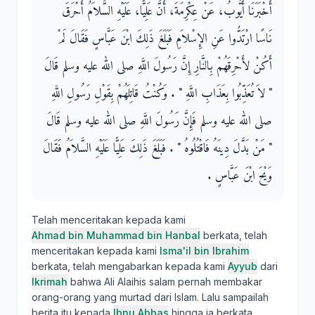
أَخْبَرَنَا أَيُّوبُ، عَنْ عِكْرِمَةَ، أَنَّ عَلِيًّا، عَلَيْهِ السَّلاَمُ أَحْرَقَ
نَاسًا ارْتَدُّوا عَنِ الإِسْلاَمِ فَبَلَغَ ذَلِكَ ابْنَ عَبَّاسٍ فَقَالَ لَمْ
أَكُنْ لأَحْرِقَهُمْ بِالنَّارِ إِنَّ رَسُولَ اللَّهِ صلى الله عليه وسلم قَالَ
‏"‏ لاَ تُعَذِّبُوا بِعَذَابِ اللَّهِ ‏"‏ ‏.‏ وَكُنْتُ قَاتِلَهُمْ بِقَوْلِ رَسُولِ اللَّهِ
صلى الله عليه وسلم فَإِنَّ رَسُولَ اللَّهِ صلى الله عليه وسلم قَالَ
‏"‏ مَنْ بَدَّلَ دِينَهُ فَاقْتُلُوهُ ‏"‏ ‏.‏ فَبَلَغَ ذَلِكَ عَلِيًّا عَلَيْهِ السَّلاَمُ فَقَالَ
وَيْحَ ابْنَ عَبَّاسٍ ‏.‏
Telah menceritakan kepada kami
Ahmad bin Muhammad bin Hanbal
berkata, telah
menceritakan kepada kami
Isma'il bin Ibrahim
berkata, telah mengabarkan kepada kami
Ayyub
dari
Ikrimah
bahwa Ali Alaihis salam pernah membakar
orang-orang yang murtad dari Islam. Lalu sampailah
berita itu kepada
Ibnu Abbas
hingga ia berkata,