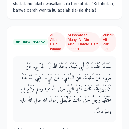
shallallahu 'alaihi wasallam lalu bersabda: "Ketahuilah,
bahwa darah wanita itu adalah sia-sia (halal)
Al-
Muhammad
Zubair
Albani
:
Muhyi Al-Din
Ali
abudawud:4362
Daif
Abdul Hamid
:
Daif
Zai
:
Isnaad
Isnaad
Daif
حَدَّثَنَا عُثْمَانُ بْنُ أَبِي شَيْبَةَ، وَعَبْدُ اللَّهِ بْنُ الْجَرَّاحِ، عَنْ
جَرِيرٍ، عَنْ مُغِيرَةَ، عَنِ الشَّعْبِيِّ، عَنْ عَلِيٍّ، رَضِيَ اللَّهُ عَنْهُ
أَنَّ يَهُودِيَّةً، كَانَتْ تَشْتِمُ النَّبِيَّ صلى الله عليه وسلم وَتَقَعُ فِيهِ
فَخَنَقَهَا رَجُلٌ حَتَّى مَاتَتْ فَأَبْطَلَ رَسُولُ اللَّهِ صلى الله عليه
وسلم دَمَهَا ‏.‏