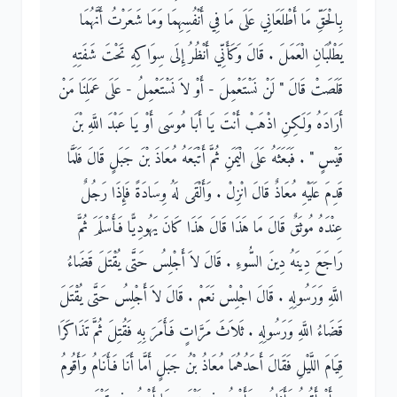
بِالْحَقِّ مَا أَطْلَعَانِي عَلَى مَا فِي أَنْفُسِهِمَا وَمَا شَعَرْتُ أَنَّهُمَا
يَطْلُبَانِ الْعَمَلَ ‏.‏ قَالَ وَكَأَنِّي أَنْظُرُ إِلَى سِوَاكِهِ تَحْتَ شَفَتِهِ
قَلَصَتْ قَالَ ‏"‏ لَنْ نَسْتَعْمِلَ - أَوْ لاَ نَسْتَعْمِلُ - عَلَى عَمَلِنَا مَنْ
أَرَادَهُ وَلَكِنِ اذْهَبْ أَنْتَ يَا أَبَا مُوسَى أَوْ يَا عَبْدَ اللَّهِ بْنَ
قَيْسٍ ‏"‏ ‏.‏ فَبَعَثَهُ عَلَى الْيَمَنِ ثُمَّ أَتْبَعَهُ مُعَاذَ بْنَ جَبَلٍ قَالَ فَلَمَّا
قَدِمَ عَلَيْهِ مُعَاذٌ قَالَ انْزِلْ ‏.‏ وَأَلْقَى لَهُ وِسَادَةً فَإِذَا رَجُلٌ
عِنْدَهُ مُوثَقٌ قَالَ مَا هَذَا قَالَ هَذَا كَانَ يَهُودِيًّا فَأَسْلَمَ ثُمَّ
رَاجَعَ دِينَهُ دِينَ السُّوءِ ‏.‏ قَالَ لاَ أَجْلِسُ حَتَّى يُقْتَلَ قَضَاءُ
اللَّهِ وَرَسُولِهِ ‏.‏ قَالَ اجْلِسْ نَعَمْ ‏.‏ قَالَ لاَ أَجْلِسُ حَتَّى يُقْتَلَ
قَضَاءُ اللَّهِ وَرَسُولِهِ ‏.‏ ثَلاَثَ مَرَّاتٍ فَأَمَرَ بِهِ فَقُتِلَ ثُمَّ تَذَاكَرَا
قِيَامَ اللَّيْلِ فَقَالَ أَحَدُهُمَا مُعَاذُ بْنُ جَبَلٍ أَمَّا أَنَا فَأَنَامُ وَأَقُومُ