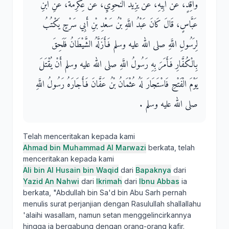
وَاقِدٍ، عَنْ أَبِيهِ، عَنْ يَزِيدَ النَّحْوِيِّ، عَنْ عِكْرِمَةَ، عَنِ ابْنِ
عَبَّاسٍ، قَالَ كَانَ عَبْدُ اللَّهِ بْنُ سَعْدِ بْنِ أَبِي سَرْحٍ يَكْتُبُ
لِرَسُولِ اللَّهِ صلى الله عليه وسلم فَأَزَلَّهُ الشَّيْطَانُ فَلَحِقَ
بِالْكُفَّارِ فَأَمَرَ بِهِ رَسُولُ اللَّهِ صلى الله عليه وسلم أَنْ يُقْتَلَ
يَوْمَ الْفَتْحِ فَاسْتَجَارَ لَهُ عُثْمَانُ بْنُ عَفَّانَ فَأَجَارَهُ رَسُولُ اللَّهِ
صلى الله عليه وسلم ‏.‏
Telah menceritakan kepada kami
Ahmad bin Muhammad Al Marwazi
berkata, telah
menceritakan kepada kami
Ali bin Al Husain bin Waqid
dari
Bapaknya
dari
Yazid An Nahwi
dari
Ikrimah
dari
Ibnu Abbas
ia
berkata, "Abdullah bin Sa'd bin Abu Sarh pernah
menulis surat perjanjian dengan Rasulullah shallallahu
'alaihi wasallam, namun setan menggelincirkannya
hingga ia bergabung dengan orang-orang kafir.