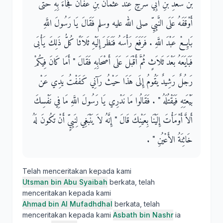
بْنُ سَعْدِ بْنِ أَبِي سَرْحٍ عِنْدَ عُثْمَانَ بْنِ عَفَّانَ فَجَاءَ بِهِ حَتَّى
أَوْقَفَهُ عَلَى النَّبِيِّ صلى الله عليه وسلم فَقَالَ يَا رَسُولَ اللَّهِ
بَايِعْ عَبْدَ اللَّهِ ‏.‏ فَرَفَعَ رَأْسَهُ فَنَظَرَ إِلَيْهِ ثَلاَثًا كُلُّ ذَلِكَ يَأْبَى
فَبَايَعَهُ بَعْدَ ثَلاَثٍ ثُمَّ أَقْبَلَ عَلَى أَصْحَابِهِ فَقَالَ ‏"‏ أَمَا كَانَ فِيكُمْ
رَجُلٌ رَشِيدٌ يَقُومُ إِلَى هَذَا حَيْثُ رَآنِي كَفَفْتُ يَدِي عَنْ
بَيْعَتِهِ فَيَقْتُلَهُ ‏"‏ ‏.‏ فَقَالُوا مَا نَدْرِي يَا رَسُولَ اللَّهِ مَا فِي نَفْسِكَ
أَلاَّ أَوْمَأْتَ إِلَيْنَا بِعَيْنِكَ قَالَ ‏"‏ إِنَّهُ لاَ يَنْبَغِي لِنَبِيٍّ أَنْ تَكُونَ لَهُ
خَائِنَةُ الأَعْيُنِ ‏"‏ ‏.‏
Telah menceritakan kepada kami
Utsman bin Abu Syaibah
berkata, telah
menceritakan kepada kami
Ahmad bin Al Mufadhdhal
berkata, telah
menceritakan kepada kami
Asbath bin Nashr
ia