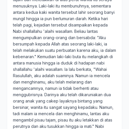
menusuknya. Laki-laki itu membunuhnya, sementara
antara kedua kaki wanita tersebut lahir seorang banyi
mungil hingga ia pun berlumuran darah. Ketika hari
telah pagi, kejadian tersebut disampaikan kepada
Nabi shallallahu 'alaihi wasallam. Beliau lantas
mengumpulkan orang-orang dan bersabda: "Aku
bersumpah kepada Allah atas seorang laki-laki, ia
telah melakukan suatu perbuatan karena aku, ia dalam
kebenaran." Kemudian laki-laki buta itu melangkah di
antara manusia hingga ia duduk di hadapan nabi
shallallahu 'alaihi wasallam. Ia lalu berkata, "Wahai
Rasulullah, aku adalah suaminya. Namun ia mencela
dan menghinamu, aku telah melarang dan
mengancamnya, namun ia tidak berhenti atau
menggubrisnya. Darinya aku telah dikaruniakan dua
orang anak yang cakep layaknya bintang yang
bersinar, wanita itu sangat sayang kepadaku. Namun,
tadi malam ia mencela dan menghinamu, lantas aku
mengambil pisau tajam, pisau itu aku letakkan di atas
perutnya dan aku tusukkan hingga ia mati." Nabi