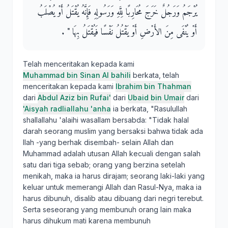
يُرْجَمُ وَرَجُلٌ خَرَجَ مُحَارِبًا لِلَّهِ وَرَسُولِهِ فَإِنَّهُ يُقْتَلُ أَوْ يُصْلَبُ
أَوْ يُنْفَى مِنَ الأَرْضِ أَوْ يَقْتُلُ نَفْسًا فَيُقْتَلُ بِهَا ‏"‏ ‏.‏
Telah menceritakan kepada kami
Muhammad bin Sinan Al bahili
berkata, telah
menceritakan kepada kami
Ibrahim bin Thahman
dari
Abdul Aziz bin Rufai'
dari
Ubaid bin Umair
dari
'Aisyah radliallahu 'anha
ia berkata, "Rasulullah
shallallahu 'alaihi wasallam bersabda: "Tidak halal
darah seorang muslim yang bersaksi bahwa tidak ada
Ilah -yang berhak disembah- selain Allah dan
Muhammad adalah utusan Allah kecuali dengan salah
satu dari tiga sebab; orang yang berzina setelah
menikah, maka ia harus dirajam; seorang laki-laki yang
keluar untuk memerangi Allah dan Rasul-Nya, maka ia
harus dibunuh, disalib atau dibuang dari negri terebut.
Serta seseorang yang membunuh orang lain maka
harus dihukum mati karena membunuh