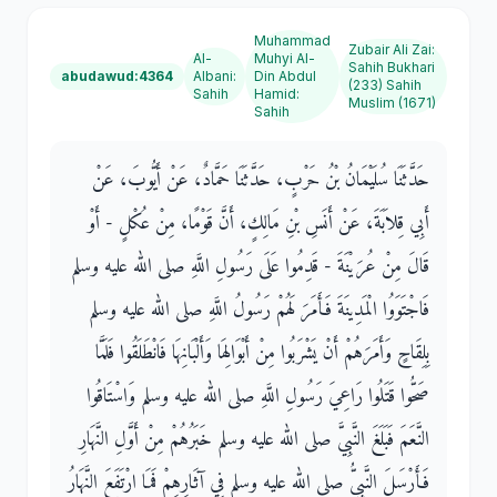
Muhammad
Zubair Ali Zai
:
Al-
Muhyi Al-
Sahih Bukhari
abudawud:4364
Albani
:
Din Abdul
(233) Sahih
Sahih
Hamid
:
Muslim (1671)
Sahih
حَدَّثَنَا سُلَيْمَانُ بْنُ حَرْبٍ، حَدَّثَنَا حَمَّادٌ، عَنْ أَيُّوبَ، عَنْ
أَبِي قِلاَبَةَ، عَنْ أَنَسِ بْنِ مَالِكٍ، أَنَّ قَوْمًا، مِنْ عُكْلٍ - أَوْ
قَالَ مِنْ عُرَيْنَةَ - قَدِمُوا عَلَى رَسُولِ اللَّهِ صلى الله عليه وسلم
فَاجْتَوَوُا الْمَدِينَةَ فَأَمَرَ لَهُمْ رَسُولُ اللَّهِ صلى الله عليه وسلم
بِلِقَاحٍ وَأَمَرَهُمْ أَنْ يَشْرَبُوا مِنْ أَبْوَالِهَا وَأَلْبَانِهَا فَانْطَلَقُوا فَلَمَّا
صَحُّوا قَتَلُوا رَاعِيَ رَسُولِ اللَّهِ صلى الله عليه وسلم وَاسْتَاقُوا
النَّعَمَ فَبَلَغَ النَّبِيَّ صلى الله عليه وسلم خَبَرُهُمْ مِنْ أَوَّلِ النَّهَارِ
فَأَرْسَلَ النَّبِيُّ صلى الله عليه وسلم فِي آثَارِهِمْ فَمَا ارْتَفَعَ النَّهَارُ