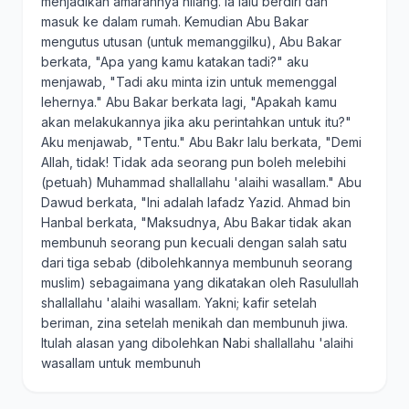
menjadikan amarahnya hilang. Ia lalu berdiri dan
masuk ke dalam rumah. Kemudian Abu Bakar
mengutus utusan (untuk memanggilku), Abu Bakar
berkata, "Apa yang kamu katakan tadi?" aku
menjawab, "Tadi aku minta izin untuk memenggal
lehernya." Abu Bakar berkata lagi, "Apakah kamu
akan melakukannya jika aku perintahkan untuk itu?"
Aku menjawab, "Tentu." Abu Bakr lalu berkata, "Demi
Allah, tidak! Tidak ada seorang pun boleh melebihi
(petuah) Muhammad shallallahu 'alaihi wasallam." Abu
Dawud berkata, "Ini adalah lafadz Yazid. Ahmad bin
Hanbal berkata, "Maksudnya, Abu Bakar tidak akan
membunuh seorang pun kecuali dengan salah satu
dari tiga sebab (dibolehkannya membunuh seorang
muslim) sebagaimana yang dikatakan oleh Rasulullah
shallallahu 'alaihi wasallam. Yakni; kafir setelah
beriman, zina setelah menikah dan membunuh jiwa.
Itulah alasan yang dibolehkan Nabi shallallahu 'alaihi
wasallam untuk membunuh