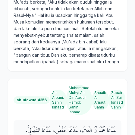
Mu'adz berkata, "Aku tidak akan duduk hingga ia
dibunuh, sebagai bentuk dari ketetapan Allah dan
Rasul-Nya." Hal itu ia ucapkan hingga tiga kali. Abu
Musa kemudian memerintahkan hukuman tersebut,
dan laki-laki itu pun dihumum mati. Setelah itu mereka
menyebut-nyebut tentang shalat malam, salah
seorang dari keduanya (Mu'adz bin Jabal) lalu
berkata, "Aku tidur dan bangun, atau ia mengatakan,
"bangun dan tidur. Dan aku berharap disaat tidurku
mendapatkan (pahala) sebagaimana saat aku terjaga
Muhammad
Al-
Muhyi Al-
Shuaib
Zubair
Albani
:
Din Abdul
Al
Ali Zai
:
abudawud:4356
Sahih
Hamid
:
Arnaut
:
Isnaad
Isnaad
Sahih
Sahih
Sahih
Isnaad
حَدَّثَنَا مُحَمَّدُ بْنُ الْعَلاَءِ، حَدَّثَنَا حَفْصٌ، حَدَّثَنَا الشَّيْبَانِيُّ،