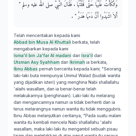
وَاتَّكَأْتُ عَلَيْهَا حَتَّى قَتَلْتُهَا ‏.‏ فَقَالَ النَّبِيُّ صلى الله عليه وسلم ‏"‏
أَلاَ اشْهَدُوا أَنَّ دَمَهَا هَدَرٌ ‏"‏ ‏.‏
Telah menceritakan kepada kami
Abbad bin Musa Al Khuttali
berkata, telah
mengabarkan kepada kami
Isma'il bin Ja'far Al madani
dari
Isra'il
dari
Utsman Asy Syahham
dari
Ikrimah
ia berkata,
Ibnu Abbas
pernah bercerita kepada kami; "Seorang
laki-laki buta mempunyai Ummul Walad (budak wanita
yang dijadikan isteri) yang menghina Nabi shallallahu
'alaihi wasallam, dan ia benar-benar telah
melakukannya (penghinaan). Laki-laki itu melarang
dan mengancamnya namun ia tidak berhenti dan ia
terus melarangnya namun wanita itu tidak menggubris.
Ibnu Abbas melanjutkan ceritanya, "Pada suatu malam
wanita itu kembali mencela Nabi shallallahu 'alaihi
wasallam, maka laki-laki itu mengambil sebuah pisau
tajam dan meletakkan di atas perut wanita itu seraya