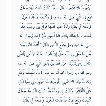
وَيَزْجُرُهَا فَلاَ تَنْزَجِرُ - قَالَ - فَلَمَّا كَانَتْ ذَاتَ لَيْلَةٍ جَعَلَتْ
تَقَعُ فِي النَّبِيِّ صلى الله عليه وسلم وَتَشْتِمُهُ فَأَخَذَ الْمِغْوَلَ
فَوَضَعَهُ فِي بَطْنِهَا وَاتَّكَأَ عَلَيْهَا فَقَتَلَهَا فَوَقَعَ بَيْنَ رِجْلَيْهَا طِفْلٌ
فَلَطَخَتْ مَا هُنَاكَ بِالدَّمِ فَلَمَّا أَصْبَحَ ذُكِرَ ذَلِكَ لِرَسُولِ اللَّهِ
صلى الله عليه وسلم فَجَمَعَ النَّاسَ فَقَالَ ‏"‏ أَنْشُدُ اللَّهَ رَجُلاً
فَعَلَ مَا فَعَلَ لِي عَلَيْهِ حَقٌّ إِلاَّ قَامَ ‏"‏ ‏.‏ فَقَامَ الأَعْمَى يَتَخَطَّى
النَّاسَ وَهُوَ يَتَزَلْزَلُ حَتَّى قَعَدَ بَيْنَ يَدَىِ النَّبِيِّ صلى الله عليه
وسلم فَقَالَ يَا رَسُولَ اللَّهِ أَنَا صَاحِبُهَا كَانَتْ تَشْتِمُكَ وَتَقَعُ
فِيكَ فَأَنْهَاهَا فَلاَ تَنْتَهِي وَأَزْجُرُهَا فَلاَ تَنْزَجِرُ وَلِي مِنْهَا ابْنَانِ
مِثْلُ اللُّؤْلُؤَتَيْنِ وَكَانَتْ بِي رَفِيقَةً فَلَمَّا كَانَتِ الْبَارِحَةَ جَعَلَتْ
تَشْتِمُكَ وَتَقَعُ فِيكَ فَأَخَذْتُ الْمِغْوَلَ فَوَضَعْتُهُ فِي بَطْنِهَا