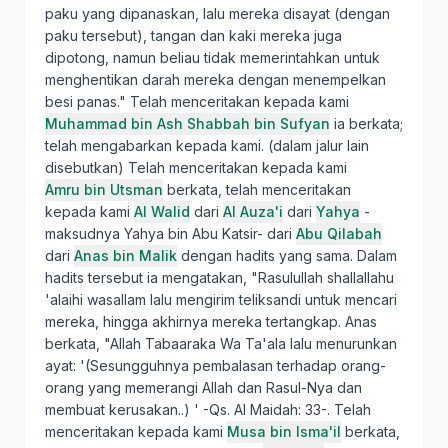
paku yang dipanaskan, lalu mereka disayat (dengan
paku tersebut), tangan dan kaki mereka juga
dipotong, namun beliau tidak memerintahkan untuk
menghentikan darah mereka dengan menempelkan
besi panas." Telah menceritakan kepada kami
Muhammad bin Ash Shabbah bin Sufyan
ia berkata;
telah mengabarkan kepada kami. (dalam jalur lain
disebutkan) Telah menceritakan kepada kami
Amru bin Utsman
berkata, telah menceritakan
kepada kami
Al Walid
dari
Al Auza'i
dari
Yahya
-
maksudnya Yahya bin Abu Katsir- dari
Abu Qilabah
dari
Anas bin Malik
dengan hadits yang sama. Dalam
hadits tersebut ia mengatakan, "Rasulullah shallallahu
'alaihi wasallam lalu mengirim teliksandi untuk mencari
mereka, hingga akhirnya mereka tertangkap. Anas
berkata, "Allah Tabaaraka Wa Ta'ala lalu menurunkan
ayat: '(Sesungguhnya pembalasan terhadap orang-
orang yang memerangi Allah dan Rasul-Nya dan
membuat kerusakan..) ' -Qs. Al Maidah: 33-. Telah
menceritakan kepada kami
Musa bin Isma'il
berkata,