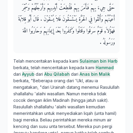
حَتَّى جِيءَ بِهِمْ فَأَمَرَ بِهِمْ فَقُطِعَتْ أَيْدِيهِمْ وَأَرْجُلُهُمْ وَسُمِّرَ
أَعْيُنُهُمْ وَأُلْقُوا فِي الْحَرَّةِ يَسْتَسْقُونَ فَلاَ يُسْقَوْنَ ‏.‏ قَالَ أَبُو قِلاَبَةَ
فَهَؤُلاَءِ قَوْمٌ سَرَقُوا وَقَتَلُوا وَكَفَرُوا بَعْدَ إِيمَانِهِمْ وَحَارَبُوا اللَّهَ
وَرَسُولَهُ ‏.‏
Telah menceritakan kepada kami
Sulaiman bin Harb
berkata, telah menceritakan kepada kami
Hammad
dari
Ayyub
dari
Abu Qilabah
dari
Anas bin Malik
berkata, "Beberapa orang dari 'Ukl, atau ia
mengatakan, "dari Urainah datang menemui Rasulullah
shallallahu 'alaihi wasallam. Namun mereka tidak
cocok dengan iklim Madinah (hingga jatuh sakit).
Rasulullah shallallahu 'alaihi wasallam kemudian
memerintahkan untuk menyediakan liqah (unta hamil)
bagi mereka. Beliau perintahkan mereka minum air
kencing dan susu unta tersebut. Mereka pun pergi
(menuju kandang unta), namun ketika telah sembuh