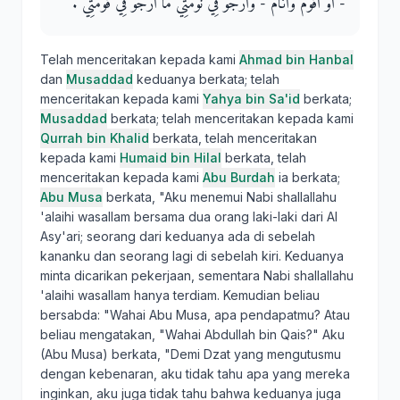
- أَوْ أَقُومُ وَأَنَامُ - وَأَرْجُو فِي نَوْمَتِي مَا أَرْجُو فِي قَوْمَتِي ‏.‏
Telah menceritakan kepada kami
Ahmad bin Hanbal
dan
Musaddad
keduanya berkata; telah
menceritakan kepada kami
Yahya bin Sa'id
berkata;
Musaddad
berkata; telah menceritakan kepada kami
Qurrah bin Khalid
berkata, telah menceritakan
kepada kami
Humaid bin Hilal
berkata, telah
menceritakan kepada kami
Abu Burdah
ia berkata;
Abu Musa
berkata, "Aku menemui Nabi shallallahu
'alaihi wasallam bersama dua orang laki-laki dari Al
Asy'ari; seorang dari keduanya ada di sebelah
kananku dan seorang lagi di sebelah kiri. Keduanya
minta dicarikan pekerjaan, sementara Nabi shallallahu
'alaihi wasallam hanya terdiam. Kemudian beliau
bersabda: "Wahai Abu Musa, apa pendapatmu? Atau
beliau mengatakan, "Wahai Abdullah bin Qais?" Aku
(Abu Musa) berkata, "Demi Dzat yang mengutusmu
dengan kebenaran, aku tidak tahu apa yang mereka
inginkan, aku juga tidak tahu bahwa keduanya juga