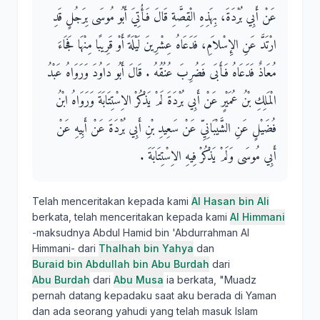
عَنْ أَبِي بُرْدَةَ، بِهَذِهِ الْقِصَّةِ قَالَ فَأُتِيَ أَبُو مُوسَى بِرَجُلٍ قَدِ
ارْتَدَّ عَنِ الإِسْلاَمِ، فَدَعَاهُ عِشْرِينَ لَيْلَةً أَوْ قَرِيبًا مِنْهَا فَجَاءَ
مُعَاذٌ فَدَعَاهُ فَأَبَى فَضُرِبَ عُنُقُهُ ‏.‏ قَالَ أَبُو دَاوُدَ وَرَوَاهُ عَبْدُ
الْمَلِكِ بْنُ عُمَيْرٍ عَنْ أَبِي بُرْدَةَ لَمْ يَذْكُرْ الاِسْتِتَابَةَ وَرَوَاهُ ابْنُ
فُضَيْلٍ عَنِ الشَّيْبَانِيِّ عَنْ سَعِيدِ بْنِ أَبِي بُرْدَةَ عَنْ أَبِيهِ عَنْ
أَبِي مُوسَى وَلَمْ يَذْكُرْ فِيهِ الاِسْتِتَابَةَ ‏.‏
Telah menceritakan kepada kami
Al Hasan bin Ali
berkata, telah menceritakan kepada kami
Al Himmani
-maksudnya Abdul Hamid bin 'Abdurrahman Al
Himmani- dari
Thalhah bin Yahya
dan
Buraid bin Abdullah bin Abu Burdah
dari
Abu Burdah
dari
Abu Musa
ia berkata, "Muadz
pernah datang kepadaku saat aku berada di Yaman
dan ada seorang yahudi yang telah masuk Islam