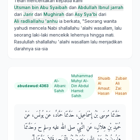
Telah menceritakan kepada kami
Utsman bin Abu Syaibah
dan
Abdullah Ibnul jarrah
dari
Jarir
dari
Mughirah
dari
Asy Sya'bi
dari
Ali radliallahu 'anhu
ia berkata, "Seorang wanita
yahudi mencela Nabi shallallahu 'alaihi wasallam, lalu
seorang laki-laki mencekik lehernya hingga mati.
Rasulullah shallallahu 'alaihi wasallam lalu menjadikan
darahnya sia-sia
Muhammad
Shuaib
Zubair
Al-
Muhyi Al-
Al
Ali
abudawud:4363
Albani
:
Din Abdul
Arnaut
:
Zai
:
Sahih
Hamid
:
Hasan
Hasan
Sahih
حَدَّثَنَا مُوسَى بْنُ إِسْمَاعِيلَ، حَدَّثَنَا حَمَّادٌ، عَنْ يُونُسَ، عَنْ
حُمَيْدِ بْنِ هِلاَلٍ، عَنِ النَّبِيِّ صلى الله عليه وسلم ح وَحَدَّثَنَا
هَارُونُ بْنُ عَبْدِ اللَّهِ، وَنُصَيْرُ بْنُ الْفَرَجِ، قَالاَ حَدَّثَنَا أَبُو