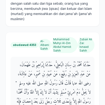
dengan salah satu dari tiga sebab; orang tua yang
berzina, membunuh jiwa (qisas) dan keluar dari Islam
(murtad) yang memisahkan diri dari jama'ah (jama'ah
muslimin)
Muhammad
Zubair Ali
Al-
Muhyi Al-Din
Zai
:
abudawud:4353
Albani
:
Abdul Hamid
:
Isnaad
Sahih
Sahih
Sahih
حَدَّثَنَا مُحَمَّدُ بْنُ سِنَانٍ الْبَاهِلِيُّ، حَدَّثَنَا إِبْرَاهِيمُ بْنُ طَهْمَانَ،
عَنْ عَبْدِ الْعَزِيزِ بْنِ رُفَيْعٍ، عَنْ عُبَيْدِ بْنِ عُمَيْرٍ، عَنْ عَائِشَةَ،
رضى الله عنها قَالَتْ قَالَ رَسُولُ اللَّهِ صلى الله عليه وسلم ‏ "‏
لاَ يَحِلُّ دَمُ امْرِئٍ مُسْلِمٍ يَشْهَدُ أَنْ لاَ إِلَهَ إِلاَّ اللَّهُ وَأَنَّ مُحَمَّدًا
رَسُولُ اللَّهِ إِلاَّ بِإِحْدَى ثَلاَثٍ رَجُلٌ زَنَى بَعْدَ إِحْصَانٍ فَإِنَّهُ