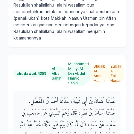
Rasulullah shallallahu 'alaihi wasallam pun
memerintahkan untuk membunuhnya saat pembukaan
(penaklukan) kota Makkah. Namun Utsman bin Affan
memberikan jaminan perlindungan kepadanya, dan
Rasulullah shallallahu 'alaihi wasallam menjamin
keamanannya
Muhammad
Shuaib
Zubair
Al-
Muhyi Al-
Al
Ali
abudawud:4359
Albani
:
Din Abdul
Arnaut
:
Zai
:
Sahih
Hamid
:
Hasan
Hasan
Sahih
حَدَّثَنَا عُثْمَانُ بْنُ أَبِي شَيْبَةَ، حَدَّثَنَا أَحْمَدُ بْنُ الْمُفَضَّلِ،
حَدَّثَنَا أَسْبَاطُ بْنُ نَصْرٍ، قَالَ زَعَمَ السُّدِّيُّ عَنْ مُصْعَبِ بْنِ
سَعْدٍ، عَنْ سَعْدٍ، قَالَ لَمَّا كَانَ يَوْمُ فَتْحِ مَكَّةَ اخْتَبَأَ عَبْدُ اللَّهِ