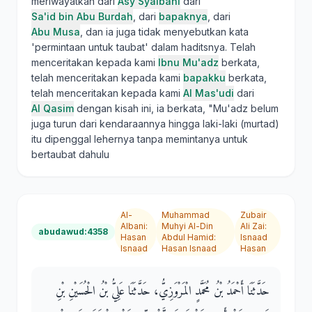
meriwayatkan dari
Asy Syaibani
dari
Sa'id bin Abu Burdah
, dari
bapaknya
, dari
Abu Musa
, dan ia juga tidak menyebutkan kata
'permintaan untuk taubat' dalam haditsnya. Telah
menceritakan kepada kami
Ibnu Mu'adz
berkata,
telah menceritakan kepada kami
bapakku
berkata,
telah menceritakan kepada kami
Al Mas'udi
dari
Al Qasim
dengan kisah ini, ia berkata, "Mu'adz belum
juga turun dari kendaraannya hingga laki-laki (murtad)
itu dipenggal lehernya tanpa memintanya untuk
bertaubat dahulu
Al-
Muhammad
Zubair
Albani
:
Muhyi Al-Din
Ali Zai
:
abudawud:4358
Hasan
Abdul Hamid
:
Isnaad
Isnaad
Hasan Isnaad
Hasan
حَدَّثَنَا أَحْمَدُ بْنُ مُحَمَّدٍ الْمَرْوَزِيُّ، حَدَّثَنَا عَلِيُّ بْنُ الْحُسَيْنِ بْنِ