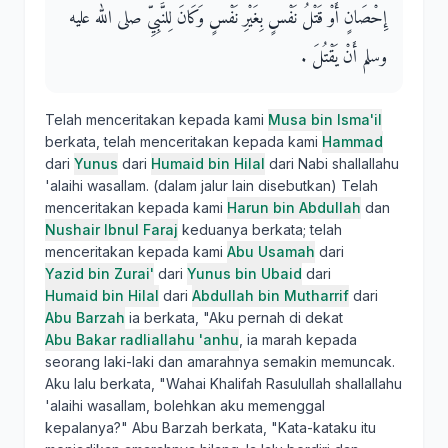
إِحْصَانٍ أَوْ قَتْلُ نَفْسٍ بِغَيْرِ نَفْسٍ وَكَانَ لِلنَّبِيِّ صلى الله عليه
وسلم أَنْ يَقْتُلَ ‏.‏
Telah menceritakan kepada kami
Musa bin Isma'il
berkata, telah menceritakan kepada kami
Hammad
dari
Yunus
dari
Humaid bin Hilal
dari Nabi shallallahu
'alaihi wasallam. (dalam jalur lain disebutkan) Telah
menceritakan kepada kami
Harun bin Abdullah
dan
Nushair Ibnul Faraj
keduanya berkata; telah
menceritakan kepada kami
Abu Usamah
dari
Yazid bin Zurai'
dari
Yunus bin Ubaid
dari
Humaid bin Hilal
dari
Abdullah bin Mutharrif
dari
Abu Barzah
ia berkata, "Aku pernah di dekat
Abu Bakar radliallahu 'anhu
, ia marah kepada
seorang laki-laki dan amarahnya semakin memuncak.
Aku lalu berkata, "Wahai Khalifah Rasulullah shallallahu
'alaihi wasallam, bolehkan aku memenggal
kepalanya?" Abu Barzah berkata, "Kata-kataku itu