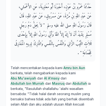
حَدَّثَنَا عَمْرُو بْنُ عَوْنٍ، أَخْبَرَنَا أَبُو مُعَاوِيَةَ، عَنِ الأَعْمَشِ،
عَنْ عَبْدِ اللَّهِ بْنِ مُرَّةَ، عَنْ مَسْرُوقٍ، عَنْ عَبْدِ اللَّهِ، قَالَ
قَالَ رَسُولُ اللَّهِ صلى الله عليه وسلم ‏ "‏ لاَ يَحِلُّ دَمُ رَجُلٍ
مُسْلِمٍ يَشْهَدُ أَنْ لاَ إِلَهَ إِلاَّ اللَّهُ وَأَنِّي رَسُولُ اللَّهِ إِلاَّ بِإِحْدَى
ثَلاَثٍ الثَّيِّبُ الزَّانِي وَالنَّفْسُ بِالنَّفْسِ وَالتَّارِكُ لِدِينِهِ الْمُفَارِقُ
لِلْجَمَاعَةِ ‏"‏ ‏.‏
Telah menceritakan kepada kami
Amru bin Aun
berkata, telah mengabarkan kepada kami
Abu Mu'awiyah
dari
Al A'masy
dari
Abdullah bin Murrah
dari
Masruq
dari
Abdullah
ia
berkata, "Rasulullah shallallahu 'alaihi wasallam
bersabda: "Tidak halal darah seorang muslim yang
bersaksi bahwa tidak ada Ilah yang berhak disembah
selain Allah dan aku adalah utusan Allah kecuali