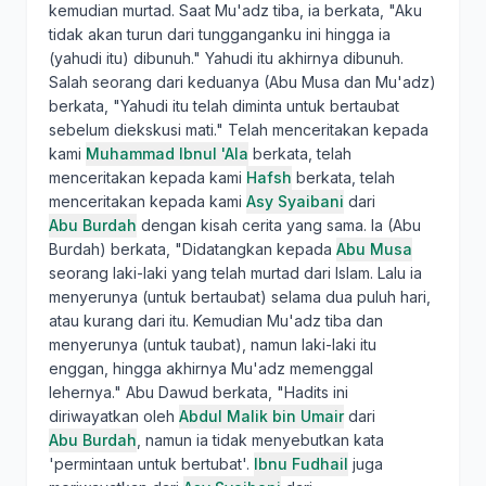
kemudian murtad. Saat Mu'adz tiba, ia berkata, "Aku
tidak akan turun dari tungganganku ini hingga ia
(yahudi itu) dibunuh." Yahudi itu akhirnya dibunuh.
Salah seorang dari keduanya (Abu Musa dan Mu'adz)
berkata, "Yahudi itu telah diminta untuk bertaubat
sebelum diekskusi mati." Telah menceritakan kepada
kami
Muhammad Ibnul 'Ala
berkata, telah
menceritakan kepada kami
Hafsh
berkata, telah
menceritakan kepada kami
Asy Syaibani
dari
Abu Burdah
dengan kisah cerita yang sama. Ia (Abu
Burdah) berkata, "Didatangkan kepada
Abu Musa
seorang laki-laki yang telah murtad dari Islam. Lalu ia
menyerunya (untuk bertaubat) selama dua puluh hari,
atau kurang dari itu. Kemudian Mu'adz tiba dan
menyerunya (untuk taubat), namun laki-laki itu
enggan, hingga akhirnya Mu'adz memenggal
lehernya." Abu Dawud berkata, "Hadits ini
diriwayatkan oleh
Abdul Malik bin Umair
dari
Abu Burdah
, namun ia tidak menyebutkan kata
'permintaan untuk bertubat'.
Ibnu Fudhail
juga