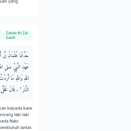
duan yang
Zubair Ali Zai
:
Sahih
حَدَّثَنَا عُثْمَانُ بْنُ 
عَهْدِ النَّبِيِّ صلى الل
اللَّهِ وَاللَّهِ مَا أَرَد
النَّارَ ‏"‏ ‏.‏ قَالَ فَخَلّ
kan kepada kami
eorang laki-laki
epada Nabi
i pembunuh lantas