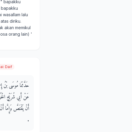
u?" bapakku
" bapakku
i wasallam lalu
tas diriku.
ak akan memikul
sa orang lain) '
Zai
:
Daif
حَدَّثَنَا مُوسَى بْنُ إِ،
عَنْ أَبِي شُرَيْحٍ الْخُ
أَنْ يَقْتَصَّ وَإِمَّا أَنْ
‏.‏