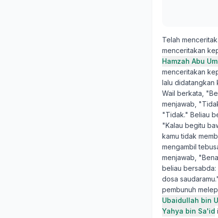
Telah mencerita
menceritakan ke
Hamzah Abu Umar
menceritakan k
lalu didatangkan
Wail berkata, "B
menjawab, "Tidak
"Tidak." Beliau 
"Kalau begitu baw
kamu tidak member
mengambil tebusa
menjawab, "Benar
beliau bersabda:
dosa saudaramu."
pembunuh melepas
Ubaidullah bin 
Yahya bin Sa'id