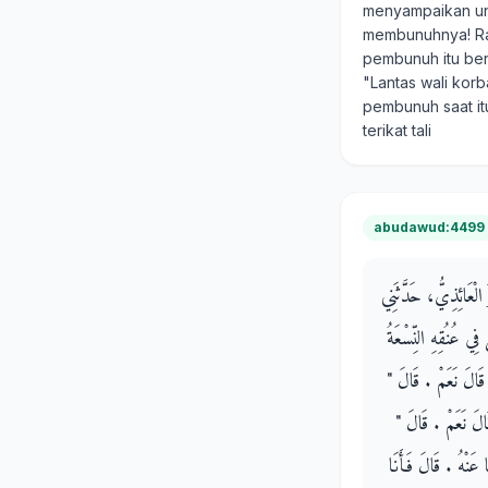
menyampaikan une
membunuhnya! Rasu
pembunuh itu be
"Lantas wali kor
pembunuh saat itu
terikat tali
abudawud:4499
 الْعَائِذِيُّ، حَدَّثَنِي
ِي عُنُقِهِ النِّسْعَةُ
 قَالَ نَعَمْ ‏.‏ قَالَ ‏"‏
َالَ نَعَمْ ‏.‏ قَالَ ‏"‏
 عَنْهُ ‏.‏ قَالَ فَأَنَا