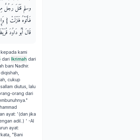
وسلم قَتَلَ رَجُلٌ مِنَ الن
فَأَتَوْهُ فَنَزَلَتْ ‏{‏ وَ
قَالَ أَبُو دَاوُدَ قُرَيْظَ
n kepada kami
b
dari
Ikrimah
dari
ah bani Nadhir.
 diqishah,
hah, cukup
allam diutus, lalu
orang-orang dari
membunuhnya."
Muhammad
n ayat: '(dan jika
an adil..) ' -Al
urun ayat:
kata, "Bani