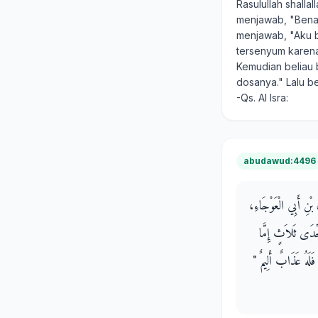
Rasulullah shall
menjawab, "Benar
menjawab, "Aku be
tersenyum karena
Kemudian beliau 
dosanya." Lalu b
-Qs. Al Isra:
abudawud:4496
َ بْنِ أَبِي الْعَوْجَاءِ
حْدَى ثَلاَثٍ إِمَّا
َلَهُ عَذَابٌ أَلِيمٌ ‏"‏