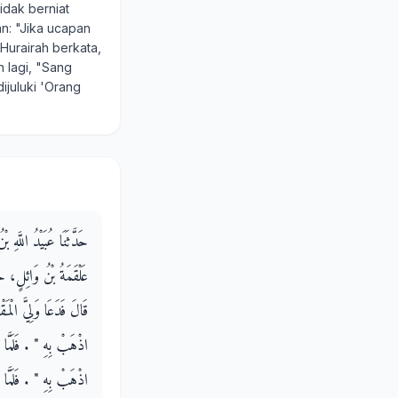
dak berniat
an: "Jika ucapan
urairah berkata,
 lagi, "Sang
dijuluki 'Orang
حَدَّثَنَا عُبَيْدُ اللَّهِ
عَلْقَمَةُ بْنُ وَائِلٍ، 
قَالَ فَدَعَا وَلِيَّ الْمَقْت
اذْهَبْ بِهِ ‏"‏ ‏.‏ فَلَمَّا 
اذْهَبْ بِهِ ‏"‏ ‏.‏ فَلَمَّا