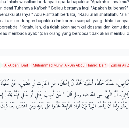
allahu 'alaihi wasallam bertanya kepada bapakku: "Apakah ini anakm
, demi Tuhannya Ka'bah." Beliau bertanya lagi: "Apakah itu benar?
rsaksi atasnya." Abu Rismtsah berkata, "Rasulullah shallallahu 'alaih
 aku mirip dengan bapakku dan karena sumpah yang dilakukannya a
bersabda: "Ketahuilah, dia tidak akan memikul dosamu dan kamu tid
eliau membaca ayat: '(dan orang yang berdosa tidak akan memikul do
Al-Albani
:
Daif
Muhammad Muhyi Al-Din Abdul Hamid
:
Daif
Zubair Ali 
سْمَاعِيلَ، حَدَّثَنَا حَمَّادٌ، أَخْبَرَنَا مُحَمَّدُ بْنُ إِسْحَاقَ، عَنِ الْحَارِثِ بْنِ فُضَيْلٍ، عَنْ سُفْيَان
زَاعِيِّ، أَنَّ النَّبِيَّ صلى الله عليه وسلم قَالَ ‏ "‏ مَنْ أُصِيبَ بِقَتْلٍ أَوْ خَبْلٍ فَإِنَّهُ يَخْتَارُ إِ
 يَعْفُوَ وَإِمَّا أَنْ يَأْخُذَ الدِّيَةَ فَإِنْ أَرَادَ الرَّابِعَةَ فَخُذُوا عَلَى يَدَيْهِ وَمَنِ اعْتَدَى بَعْدَ ذَلِكَ ف