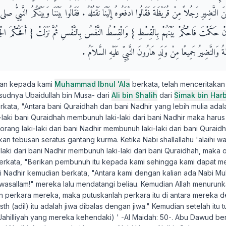
َّضِيرِ رَجُلاً مِنْ قُرَيْظَةَ فَقَالُوا ادْفَعُوهُ إِلَيْنَا نَقْتُلْهُ ‏.‏ فَقَالُوا بَيْنَنَا وَبَيْنَكُمُ النَّبِيّ
إِنْ حَكَمْتَ فَاحْكُمْ بَيْنَهُمْ بِالْقِسْطِ ‏}‏ وَالْقِسْطُ النَّفْسُ بِالنَّفْسِ ثُمَّ نَزَلَتْ ‏{‏ أَفَحُكْمَ الْجَاهِل
ةُ وَالنَّضِيرُ جَمِيعًا مِنْ وَلَدِ هَارُونَ النَّبِيِّ عَلَيْهِ السَّلاَمُ ‏.‏
kan kepada kami
Muhammad Ibnul 'Ala
berkata, telah menceritaka
udnya Ubaidullah bin Musa- dari
Ali bin Shalih
dari
Simak bin Har
rkata, "Antara bani Quraidhah dan bani Nadhir yang lebih mulia adal
-laki bani Quraidhah membunuh laki-laki dari bani Nadhir maka harus
orang laki-laki dari bani Nadhir membunuh laki-laki dari bani Quraid
 tebusan seratus gantang kurma. Ketika Nabi shallallahu 'alaihi was
laki dari bani Nadhir membunuh laki-laki dari bani Quraidhah, maka 
erkata, "Berikan pembunuh itu kepada kami sehingga kami dapat 
 Nadhir kemudian berkata, "Antara kami dengan kalian ada Nabi 
hi wasallam!" mereka lalu mendatangi beliau. Kemudian Allah menurunka
perkara mereka, maka putuskanlah perkara itu di antara mereka deng
sth (adil) itu adalah jiwa dibalas dengan jiwa." Kemudian setelah itu t
ahilliyah yang mereka kehendaki) ' -Al Maidah: 50-. Abu Dawud ber