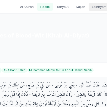
Al-Quran
Hadits
Tanya AI
Kajian
Lainnya
es of Blood-Wit (Kitab Al-Diyat)
Al-Albani
:
Sahih
Muhammad Muhyi Al-Din Abdul Hamid
:
Sahih
 الْعَلاَءِ، حَدَّثَنَا عُبَيْدُ اللَّهِ، - يَعْنِي ابْنَ مُوسَى - عَنْ عَلِيِّ بْنِ صَالِحٍ، عَنْ سِمَاكِ بْنِ حَر
َ كَانَ قُرَيْظَةُ وَالنَّضِيرُ - وَكَانَ النَّضِيرُ أَشْرَفَ مِنْ قُرَيْظَةَ - فَكَانَ إِذَا قَتَلَ رَجُلٌ مِ
ِ وَإِذَا قَتَلَ رَجُلٌ مِنَ النَّضِيرِ رَجُلاً مِنْ قُرَيْظَةَ فُودِيَ بِمِائَةِ وَسْقٍ مِنْ تَمْرٍ فَلَمَّا بُعِثَ