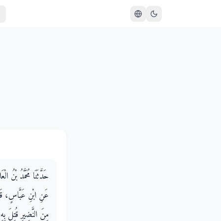
حَدَّثَنَا مُحَمَّدُ بْنُ،
عَنِ ابْنِ عَبَّاسٍ، قَال
مِنَ النَّضِيرِ قُتِلَ بِه