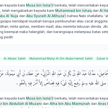
kan kepada kami
Musa bin Isma'il
berkata, telah menceritakan kep
, telah mengabarkan kepada kami
Muhammad bin Ishaq
dari
Al Ha
bu Al 'Auja
dari
Abu Syuraih Al AKhuza'i
bahwa Nabi shallallahu 'al
ngsiapa mendapat musibah berupa pembunuhan atau cacat anggota
lihan; minta qishas, memberi maaf, atau meminta tebusan denda. Jika
g keempat maka halangilah, dan barangsiapa melampaui batas sete
ng pedih
Al-Albani
:
Sahih
Muhammad Muhyi Al-Din Abdul Hamid
:
Sahih
Zubair A
ْمَاعِيلَ، حَدَّثَنَا عَبْدُ اللَّهِ بْنُ بَكْرِ بْنِ عَبْدِ اللَّهِ الْمُزَنِيُّ، عَنْ عَطَاءِ بْنِ أَبِي مَيْمُونَةَ، 
يَّ صلى الله عليه وسلم رُفِعَ إِلَيْهِ شَىْءٌ فِيهِ قِصَاصٌ إِلاَّ أَمَرَ فِيهِ بِالْعَفْوِ ‏.‏
kan kepada kami
Musa bin Isma'il
berkata, telah menceritakan kep
kr bin Abdullah Al Muzani
dari
Atha bin Abu Maimunah
dari
Anas 