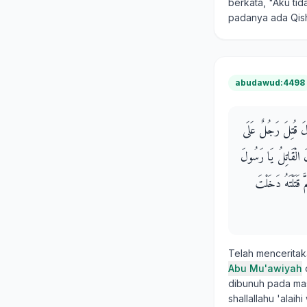
berkata, "Aku ti
padanya ada Qish
abudawud:4498
َالَ قُتِلَ رَجُلٌ عَلَى
 الْقَاتِلُ يَا رَسُولَ
 قَتَلْتَهُ دَخَلْتَ
Telah mencerita
Abu Mu'awiyah
dibunuh pada masa
shallallahu 'alai