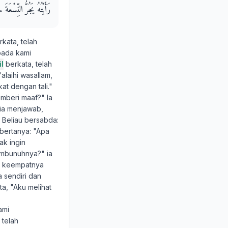
رَأَيْتُهُ يَجُرُّ النِّسْعَةَ ‏.‏
kata, telah
pada kami
l
berkata, telah
'alaihi wasallam,
at dengan tali."
emberi maaf?" Ia
 ia menjawab,
 Beliau bersabda:
 bertanya: "Apa
ak ingin
embunuhnya?" ia
li keempatnya
 sendiri dan
a, "Aku melihat
ami
 telah