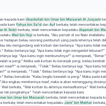
kan kepada kami
Ubaidullah bin Umar bin Maisarah Al Jusyami
ber
pada kami
Yahya bin Sa'id
dari
Auf
berkata; telah menceritakan ke
 Al 'Aidzi
berkata, telah menceritakan kepadaku
Alqamah bin Wai
epadaku
Wail bin Hujr
ia berkata, "Aku pernah di sisi Nabi shallallahu 
 ke hadapan beliau seorang pembunuh yang pada lehernya telah diik
eliau lalu mengundang wali korban dan bertanya: "Apa kamu tidak m
." Beliau bertanya lagi: "Apa kamu tidak ingin mengambil tebusan?"
bertanya lagi: "Apa kamu ingin membunuhnya?" ia menjawab, "Benar."
alah ia pergi." Ketika wali korban itu beranjak pergi, beliau kembali
i maaf?" ia menjawab, "Tidak." Beliau bertanya lagi: "Apa kamu tid
n?" ia menjawab, "Tidak." Beliau bertanya lagi: "Apa kamu ingin m
." Beliau bersabda: "Kalau begitu bawalah ia pergi." Maka pada ka
 "Jika engkau memberinya maaf, maka ia akan menanggung dosanya
 Wail berkata, "Wali korban itu akhirnya memaafkannya." Wail berkat
 tali pengikatnya." Telah menceritakan kepada kami
Umar bin Umar bin Maisarah
berkata, telah menceritakan kepada k
ia berkata; telah menceritakan kepadaku
Jami' bin Mathar
berkata,