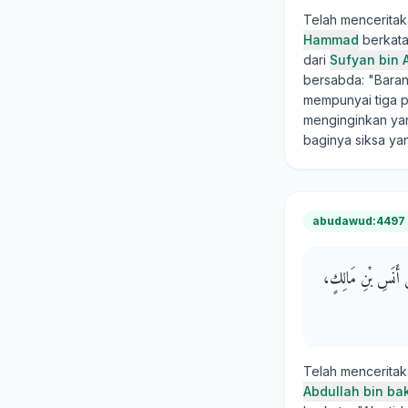
Telah mencerita
Hammad
berkata
dari
Sufyan bin A
bersabda: "Bara
mempunyai tiga pi
menginginkan yan
baginya siksa ya
abudawud:4497
عَنْ أَنَسِ بْنِ مَالِكٍ
Telah mencerita
Abdullah bin ba