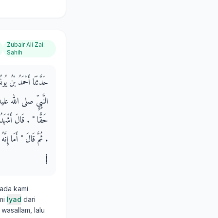
Zubair Ali Zai
:
Sahih
حَدَّثَنَا أَحْمَدُ بْنُ يُ
النَّبِيِّ صلى الله عليه
حَقًّا ‏"‏ ‏.‏ قَالَ أَشْ
‏.‏ ثُمَّ قَالَ ‏"‏ أَمَا إ
‏}‏
pada kami
mi
Iyad
dari
wasallam, lalu