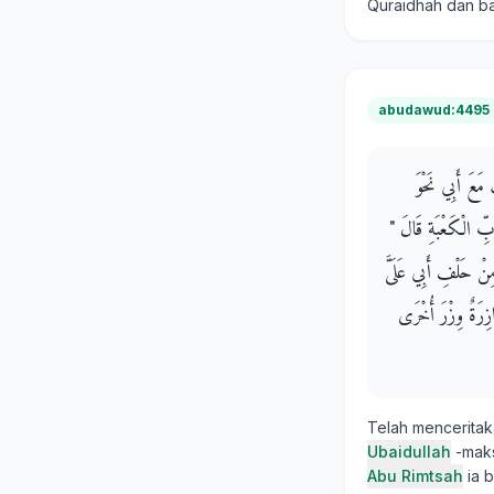
Quraidhah dan ba
abudawud:4495
 مَعَ أَبِي نَحْوَ
 الْكَعْبَةِ قَالَ ‏"‏
ِنْ حَلْفِ أَبِي عَلَىَّ
َازِرَةٌ وِزْرَ أُخْرَى
Telah mencerita
Ubaidullah
-maks
Abu Rimtsah
ia b