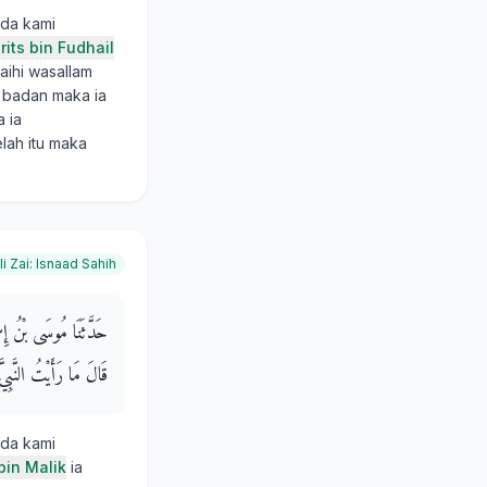
ada kami
rits bin Fudhail
aihi wasallam
 badan maka ia
 ia
lah itu maka
li Zai
:
Isnaad Sahih
حَدَّثَنَا مُوسَى بْنُ إِس،
قَالَ مَا رَأَيْتُ النَّبِ
ada kami
bin Malik
ia