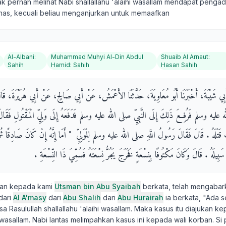
dak pernah melihat Nabi shallallahu 'alaihi wasallam mendapat penga
as, kecuali beliau menganjurkan untuk memaafkan
Al-Albani
:
Muhammad Muhyi Al-Din Abdul
Shuaib Al Arnaut
:
Sahih
Hamid
:
Sahih
Hasan Sahih
أَبِي شَيْبَةَ، أَخْبَرَنَا أَبُو مُعَاوِيَةَ، حَدَّثَنَا الأَعْمَشُ، عَنْ أَبِي صَالِحٍ، عَنْ أَبِي هُرَيْرَةَ، ق
ه عليه وسلم فَرُفِعَ ذَلِكَ إِلَى النَّبِيِّ صلى الله عليه وسلم فَدَفَعَهُ إِلَى وَلِيِّ الْمَقْتُولِ فَقَالَ
ْتُ قَتْلَهُ ‏.‏ قَالَ فَقَالَ رَسُولُ اللَّهِ صلى الله عليه وسلم لِلْوَلِيِّ ‏ "‏ أَمَا إِنَّهُ إِنْ كَانَ صَادِقًا ثُمَّ
َى سَبِيلَهُ ‏.‏ قَالَ وَكَانَ مَكْتُوفًا بِنِسْعَةٍ فَخَرَجَ يَجُرُّ نِسْعَتَهُ فَسُمِّيَ ذَا النِّسْعَةِ ‏.‏
kan kepada kami
Utsman bin Abu Syaibah
berkata, telah mengabar
dari
Al A'masy
dari
Abu Shalih
dari
Abu Hurairah
ia berkata, "Ada s
 Rasulullah shallallahu 'alaihi wasallam. Maka kasus itu diajukan k
hi wasallam. Nabi lantas melimpahkan kasus ini kepada wali korban. S