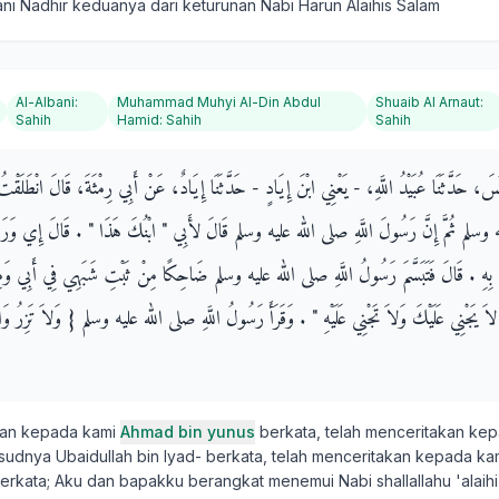
ni Nadhir keduanya dari keturunan Nabi Harun Alaihis Salam
Al-Albani
:
Muhammad Muhyi Al-Din Abdul
Shuaib Al Arnaut
:
Sahih
Hamid
:
Sahih
Sahih
ونُسَ، حَدَّثَنَا عُبَيْدُ اللَّهِ، - يَعْنِي ابْنَ إِيَادٍ - حَدَّثَنَا إِيَادٌ، عَنْ أَبِي رِمْثَةَ، قَالَ انْطَلَقْتُ
 وسلم ثُمَّ إِنَّ رَسُولَ اللَّهِ صلى الله عليه وسلم قَالَ لأَبِي ‏"‏ ابْنُكَ هَذَا ‏"‏ ‏.‏ قَالَ إِي وَرَبِّ
هَدُ بِهِ ‏.‏ قَالَ فَتَبَسَّمَ رَسُولُ اللَّهِ صلى الله عليه وسلم ضَاحِكًا مِنْ ثَبْتِ شَبَهِي فِي أَبِي وَم
ِنَّهُ لاَ يَجْنِي عَلَيْكَ وَلاَ تَجْنِي عَلَيْهِ ‏"‏ ‏.‏ وَقَرَأَ رَسُولُ اللَّهِ صلى الله عليه وسلم ‏{‏ وَلاَ تَزِرُ و
kan kepada kami
Ahmad bin yunus
berkata, telah menceritakan ke
udnya Ubaidullah bin Iyad- berkata, telah menceritakan kepada ka
erkata; Aku dan bapakku berangkat menemui Nabi shallallahu 'alaihi 