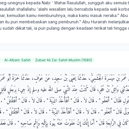
g-unegnya kepada Nabi ' Wahai Rasulullah, sungguh aku semula ti
lullah shallallahu 'alaihi wasallam lalu bersabda kepada wali korb
nar, kemudian kamu membunuhnya, maka kamu masuk neraka." Abu H
ban itu pun membebaskan sang pembunuh." Abu Hurairah melanjutkan
 sudah diikat tali, ia pun pulang dengan keadaan terikat tali hingga 
Al-Albani
:
Sahih
Zubair Ali Zai
:
Sahih Muslim (1680)
 بْنُ عُمَرَ بْنِ مَيْسَرَةَ الْجُشَمِيُّ، حَدَّثَنَا يَحْيَى بْنُ سَعِيدٍ، عَنْ عَوْفٍ، حَدَّثَنَا حَمْزَةُ أَبُو عُمَرَ
حَدَّثَنِي وَائِلُ بْنُ حُجْرٍ، قَالَ كُنْتُ عِنْدَ النَّبِيِّ صلى الله عليه وسلم إِذْ جِيءَ بِرَجُلٍ قَاتِلٍ ف
ُولِ فَقَالَ ‏"‏ أَتَعْفُو ‏"‏ ‏.‏ قَالَ لاَ ‏.‏ قَالَ ‏"‏ أَفَتَأْخُذُ الدِّيَةَ ‏"‏ ‏.‏ قَالَ لاَ ‏.‏ قَالَ ‏"‏ أَفَتَقْتُلُ ‏"‏ ‏.‏
وَلَّى قَالَ ‏"‏ أَتَعْفُو ‏"‏ ‏.‏ قَالَ لاَ ‏.‏ قَالَ ‏"‏ أَفَتَأْخُذُ الدِّيَةَ ‏"‏ ‏.‏ قَالَ لاَ ‏.‏ قَالَ ‏"‏ أَفَتَقْتُلُ ‏"‏ ‏.‏ ق
 كَانَ فِي الرَّابِعَةِ قَالَ ‏"‏ أَمَا إِنَّكَ إِنْ عَفَوْتَ عَنْهُ يَبُوءُ بِإِثْمِهِ وَإِثْمِ صَاحِبِهِ ‏"‏ ‏.‏ قَالَ فَعَفَا