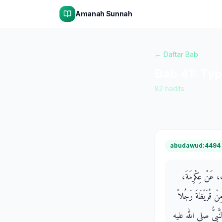
Amanah Sunnah
← Daftar Bab
Bab
41
:
Typ
82
hadits
abudawud:4494
ْبٍ، عَنْ عِكْرِمَةَ
نْ قُرَيْظَةَ رَجُلاً
 النَّبِيُّ صلى الله عليه