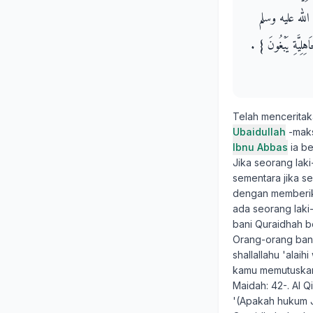
ُ صلى الله عليه وسلم
ِيَّةِ يَبْغُونَ ‏}‏ ‏.‏
Telah mencerita
Ubaidullah
-maks
Ibnu Abbas
ia be
Jika seorang laki
sementara jika se
dengan memberikan
ada seorang laki-
bani Quraidhah b
Orang-orang bani
shallallahu 'alai
kamu memutuskan 
Maidah: 42-. Al Qi
'(Apakah hukum J