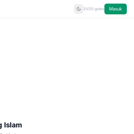
Masuk
20
/20
gratis
g Islam