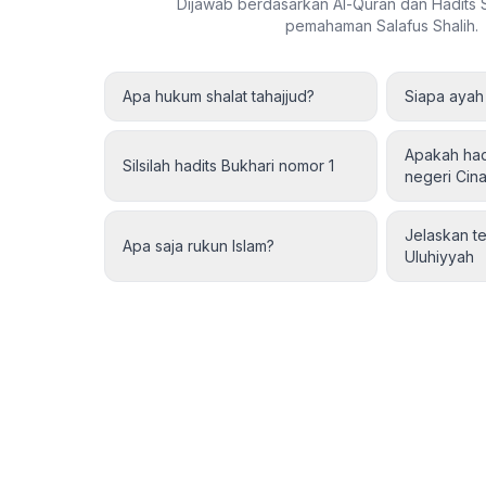
Dijawab berdasarkan Al-Quran dan Hadits
pemahaman Salafus Shalih.
Apa hukum shalat tahajjud?
Siapa aya
Apakah hadi
Silsilah hadits Bukhari nomor 1
negeri Cina
Jelaskan t
Apa saja rukun Islam?
Uluhiyyah