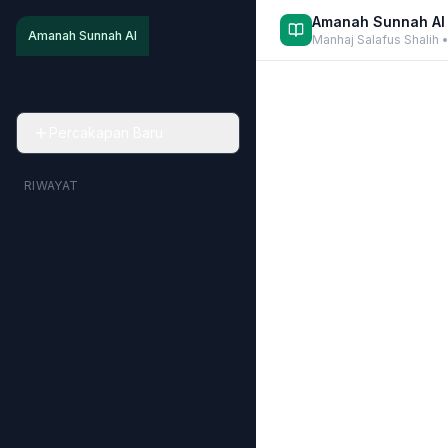
Amanah Sunnah AI
Amanah Sunnah AI
Manhaj Salafus Shalih 
Percakapan Baru
RIWAYAT