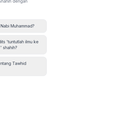
 Shahih dengan
h Nabi Muhammad?
ts 'tuntutlah ilmu ke
' shahih?
entang Tawhid