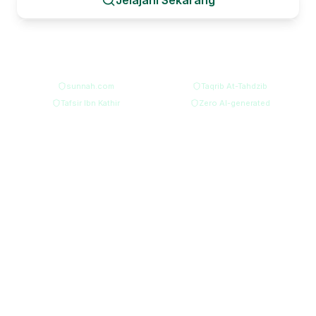
Jelajahi Sekarang
Tanya AI
sunnah.com
Taqrib At-Tahdzib
Tafsir Ibn Kathir
Zero AI-generated