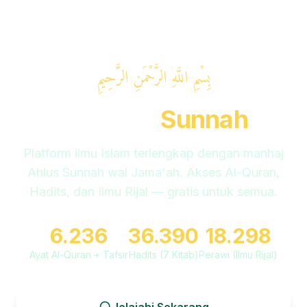
بِسْمِ اللَّهِ الرَّحْمَنِ الرَّحِيمِ
Amanah
Sunnah
Platform ilmu Islam terlengkap dengan manhaj
Ahlus Sunnah wal Jama'ah. Akses Al-Quran,
Hadits, dan Ilmu Rijal — gratis untuk semua.
6.236
36.390
18.298
Ayat Al-Quran + Tafsir
Hadits (7 Kitab)
Perawi (Ilmu Rijal)