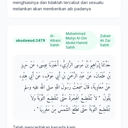
menghiasinya dan tidaklah tercabut dari sesuatu
melainkan akan memberikan aib padanya
Muhammad
Al-
Zubair
Muhyi Al-Din
abudawud:2479
Albani
:
Ali Zai
:
Abdul Hamid
:
Sahih
Sahih
Sahih
حَدَّثَنَا إِبْرَاهِيمُ بْنُ مُوسَى الرَّازِيُّ، أَخْبَرَنَا عِيسَى، عَنْ حَرِيزِ
بْنِ عُثْمَانَ، عَنْ عَبْدِ الرَّحْمَنِ بْنِ أَبِي عَوْفٍ، عَنْ أَبِي هِنْدٍ،
عَنْ مُعَاوِيَةَ، قَالَ سَمِعْتُ رَسُولَ اللَّهِ صلى الله عليه وسلم
يَقُولُ ‏ "‏ لاَ تَنْقَطِعُ الْهِجْرَةُ حَتَّى تَنْقَطِعَ التَّوْبَةُ وَلاَ
تَنْقَطِعُ التَّوْبَةُ حَتَّى تَطْلُعَ الشَّمْسُ مِنْ مَغْرِبِهَا ‏"‏ ‏.‏
Telah menceritakan kepada kami