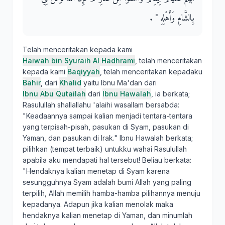
بِالشَّامِ وَأَهْلِهِ ‏"‏ ‏.‏
Telah menceritakan kepada kami
Haiwah bin Syuraih Al Hadhrami
, telah menceritakan
kepada kami
Baqiyyah
, telah menceritakan kepadaku
Bahir
, dari
Khalid
yaitu Ibnu Ma'dan dari
Ibnu Abu Qutailah
dari
Ibnu Hawalah
, ia berkata;
Rasulullah shallallahu 'alaihi wasallam bersabda:
"Keadaannya sampai kalian menjadi tentara-tentara
yang terpisah-pisah, pasukan di Syam, pasukan di
Yaman, dan pasukan di Irak." Ibnu Hawalah berkata;
pilihkan (tempat terbaik) untukku wahai Rasulullah
apabila aku mendapati hal tersebut! Beliau berkata:
"Hendaknya kalian menetap di Syam karena
sesungguhnya Syam adalah bumi Allah yang paling
terpilih, Allah memilih hamba-hamba pilihannya menuju
kepadanya. Adapun jika kalian menolak maka
hendaknya kalian menetap di Yaman, dan minumlah