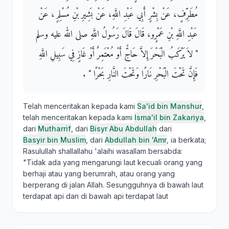
مُطَرِّفٍ، عَنْ بِشْرٍ أَبِي عَبْدِ اللَّهِ، عَنْ بَشِيرِ بْنِ مُسْلِمٍ، عَنْ
عَبْدِ اللَّهِ بْنِ عَمْرٍو، قَالَ قَالَ رَسُولُ اللَّهِ صلى الله عليه وسلم ‏
"‏ لاَ يَرْكَبُ الْبَحْرَ إِلاَّ حَاجٌّ أَوْ مُعْتَمِرٌ أَوْ غَازٍ فِي سَبِيلِ اللَّهِ
فَإِنَّ تَحْتَ الْبَحْرِ نَارًا وَتَحْتَ النَّارِ بَحْرًا ‏"‏ ‏.‏
Telah menceritakan kepada kami
Sa'id bin Manshur
,
telah menceritakan kepada kami
Isma'il bin Zakariya
,
dari
Mutharrif
, dari
Bisyr Abu Abdullah
dari
Basyir bin Muslim
, dari
Abdullah bin 'Amr
, ia berkata;
Rasulullah shallallahu 'alaihi wasallam bersabda:
"Tidak ada yang mengarungi laut kecuali orang yang
berhaji atau yang berumrah, atau orang yang
berperang di jalan Allah. Sesungguhnya di bawah laut
terdapat api dan di bawah api terdapat laut