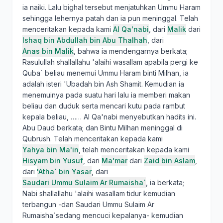
ia naiki. Lalu bighal tersebut menjatuhkan Ummu Haram
sehingga lehernya patah dan ia pun meninggal. Telah
menceritakan kepada kami
Al Qa'nabi
, dari
Malik
dari
Ishaq bin Abdullah bin Abu Thalhah
, dari
Anas bin Malik
, bahwa ia mendengarnya berkata;
Rasulullah shallallahu 'alaihi wasallam apabila pergi ke
Quba` beliau menemui Ummu Haram binti Milhan, ia
adalah isteri 'Ubadah bin Ash Shamit. Kemudian ia
menemuinya pada suatu hari lalu ia memberi makan
beliau dan duduk serta mencari kutu pada rambut
kepala beliau, …… Al Qa'nabi menyebutkan hadits ini.
Abu Daud berkata; dan Bintu Milhan meninggal di
Qubrush. Telah menceritakan kepada kami
Yahya bin Ma'in
, telah menceritakan kepada kami
Hisyam bin Yusuf
, dari
Ma'mar
dari
Zaid bin Aslam
,
dari
'Atha` bin Yasar
, dari
Saudari Ummu Sulaim Ar Rumaisha`
, ia berkata;
Nabi shallallahu 'alaihi wasallam tidur kemudian
terbangun -dan Saudari Ummu Sulaim Ar
Rumaisha`sedang mencuci kepalanya- kemudian