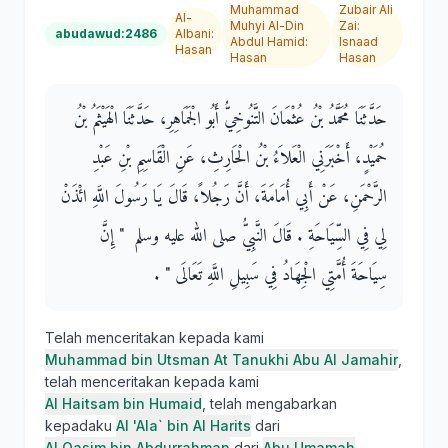
Muhammad
Zubair Ali
Al-
Muhyi Al-Din
Zai
:
abudawud:2486
Albani
:
Abdul Hamid
:
Isnaad
Hasan
Hasan
Hasan
حَدَّثَنَا مُحَمَّدُ بْنُ عُثْمَانَ التَّنُوخِيُّ أَبُو الْجَمَاهِرِ، حَدَّثَنَا الْهَيْثَمُ بْنُ
حُمَيْدٍ، أَخْبَرَنِي الْعَلاَءُ بْنُ الْحَارِثِ، عَنِ الْقَاسِمِ بْنِ عَبْدِ
الرَّحْمَنِ، عَنْ أَبِي أُمَامَةَ، أَنَّ رَجُلاً، قَالَ يَا رَسُولَ اللَّهِ ائْذَنْ
لِي فِي السِّيَاحَةِ ‏.‏ قَالَ النَّبِيُّ صلى الله عليه وسلم ‏ "‏ إِنَّ
سِيَاحَةَ أُمَّتِي الْجِهَادُ فِي سَبِيلِ اللَّهِ تَعَالَى ‏"‏ ‏.‏
Telah menceritakan kepada kami
Muhammad bin Utsman At Tanukhi Abu Al Jamahir
,
telah menceritakan kepada kami
Al Haitsam bin Humaid
, telah mengabarkan
kepadaku
Al 'Ala` bin Al Harits
dari
Al Qasim bin Abdurrahman
dari
Abu Umamah
,