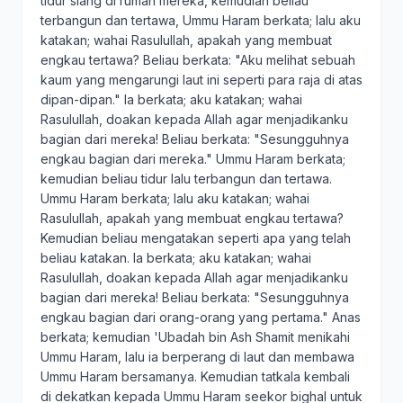
tidur siang di rumah mereka, kemudian beliau
terbangun dan tertawa, Ummu Haram berkata; lalu aku
katakan; wahai Rasulullah, apakah yang membuat
engkau tertawa? Beliau berkata: "Aku melihat sebuah
kaum yang mengarungi laut ini seperti para raja di atas
dipan-dipan." Ia berkata; aku katakan; wahai
Rasulullah, doakan kepada Allah agar menjadikanku
bagian dari mereka! Beliau berkata: "Sesungguhnya
engkau bagian dari mereka." Ummu Haram berkata;
kemudian beliau tidur lalu terbangun dan tertawa.
Ummu Haram berkata; lalu aku katakan; wahai
Rasulullah, apakah yang membuat engkau tertawa?
Kemudian beliau mengatakan seperti apa yang telah
beliau katakan. Ia berkata; aku katakan; wahai
Rasulullah, doakan kepada Allah agar menjadikanku
bagian dari mereka! Beliau berkata: "Sesungguhnya
engkau bagian dari orang-orang yang pertama." Anas
berkata; kemudian 'Ubadah bin Ash Shamit menikahi
Ummu Haram, lalu ia berperang di laut dan membawa
Ummu Haram bersamanya. Kemudian tatkala kembali
di dekatkan kepada Ummu Haram seekor bighal untuk