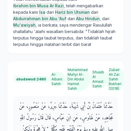
Ibrahim bin Musa Ar Razi
, telah mengabarkan
kepada kami
Isa
dari
Hariz bin Utsman
dari
Abdurrahman bin Abu 'Auf
dari
Abu Hindun
, dari
Mu'awiyah
, ia berkata; saya mendengar Rasulullah
shallallahu 'alaihi wasallam bersabda: "Tidaklah hijrah
terputus hingga taubat terputus, dan tidaklah taubat
terputus hingga matahari terbit dari barat
Muhammad
Zubair
Shuaib
Al-
Muhyi Al-
Ali Zai
:
Al
abudawud:2480
Albani
:
Din Abdul
Sahih
Arnaut
:
Sahih
Hamid
:
Bukhari
Sahih
Sahih
(2018)
حَدَّثَنَا عُثْمَانُ بْنُ أَبِي شَيْبَةَ، حَدَّثَنَا جَرِيرٌ، عَنْ مَنْصُورٍ، عَنْ
مُجَاهِدٍ، عَنْ طَاوُسٍ، عَنِ ابْنِ عَبَّاسٍ، قَالَ قَالَ رَسُولُ اللَّهِ
صلى الله عليه وسلم يَوْمَ الْفَتْحِ فَتْحِ مَكَّةَ ‏ "‏ لاَ هِجْرَةَ وَلَكِنْ