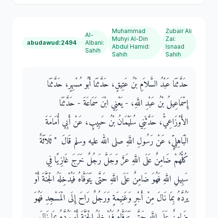
Muhammad
Zubair Ali
Al-
Muhyi Al-Din
Zai
:
abudawud:2494
Albani
:
Abdul Hamid
:
Isnaad
Sahih
Sahih
Sahih
حَدَّثَنَا عَبْدُ السَّلاَمِ بْنُ عَتِيقٍ، حَدَّثَنَا أَبُو مُسْهِرٍ، حَدَّثَنَا
إِسْمَاعِيلُ بْنُ عَبْدِ اللَّهِ، - يَعْنِي ابْنَ سَمَاعَةَ - حَدَّثَنَا
الأَوْزَاعِيُّ، حَدَّثَنِي سُلَيْمَانُ بْنُ حَبِيبٍ، عَنْ أَبِي أُمَامَةَ
الْبَاهِلِيِّ، عَنْ رَسُولِ اللَّهِ صلى الله عليه وسلم قَالَ ‏ "‏ ثَلاَثَةٌ
كُلُّهُمْ ضَامِنٌ عَلَى اللَّهِ عَزَّ وَجَلَّ رَجُلٌ خَرَجَ غَازِيًا فِي
سَبِيلِ اللَّهِ فَهُوَ ضَامِنٌ عَلَى اللَّهِ حَتَّى يَتَوَفَّاهُ فَيُدْخِلَهُ الْجَنَّةَ أَوْ
يَرُدَّهُ بِمَا نَالَ مِنْ أَجْرٍ وَغَنِيمَةٍ وَرَجُلٌ رَاحَ إِلَى الْمَسْجِدِ فَهُوَ
ضَامِنٌ عَلَى اللَّهِ حَتَّى يَتَوَفَّاهُ فَيُدْخِلَهُ الْجَنَّةَ أَوْ يَرُدَّهُ بِمَا نَالَ