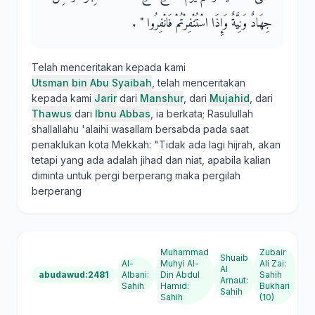
جِهَادٌ وَنِيَّةٌ وَإِذَا اسْتُنْفِرْتُمْ فَانْفِرُوا ‏"‏ ‏.‏
Telah menceritakan kepada kami
Utsman bin Abu Syaibah
, telah menceritakan
kepada kami
Jarir
dari
Manshur
, dari
Mujahid
, dari
Thawus
dari
Ibnu Abbas
, ia berkata; Rasulullah
shallallahu 'alaihi wasallam bersabda pada saat
penaklukan kota Mekkah: "Tidak ada lagi hijrah, akan
tetapi yang ada adalah jihad dan niat, apabila kalian
diminta untuk pergi berperang maka pergilah
berperang
Muhammad
Zubair
Shuaib
Al-
Muhyi Al-
Ali Zai
:
Al
abudawud:2481
Albani
:
Din Abdul
Sahih
Arnaut
:
Sahih
Hamid
:
Bukhari
Sahih
Sahih
(10)