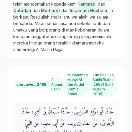
telah menceritakan kepada kami
Hammad
, dari
Qatadah
dari
Mutharrif
dari
Imran bin Hushain
, ia
berkata; Rasulullah shallallahu wa'alaihi wa sallam
bersabda: "Akan senantiasa ada sekelompok dari
umatku yang berperang di atas kebenaran dalam
keadaan unggul atas orang-orang yang memusuhi
mereka hingga orang terakhir diantara mereka
memerangi Al Masih Dajjal
Muhammad
Zubair Ali Zai
:
Al-
Muhyi Al-
Sahih Bukhari
abudawud:2485
Albani
:
Din Abdul
(2886) Sahih
Sahih
Hamid
:
Muslim
Sahih
(1888)
حَدَّثَنَا أَبُو الْوَلِيدِ الطَّيَالِسِيُّ، حَدَّثَنَا سُلَيْمَانُ بْنُ كَثِيرٍ، حَدَّثَنَا
الزُّهْرِيُّ، عَنْ عَطَاءِ بْنِ يَزِيدَ، عَنْ أَبِي سَعِيدٍ، عَنِ النَّبِيِّ