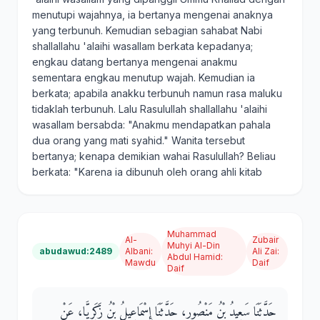
menutupi wajahnya, ia bertanya mengenai anaknya
yang terbunuh. Kemudian sebagian sahabat Nabi
shallallahu 'alaihi wasallam berkata kepadanya;
engkau datang bertanya mengenai anakmu
sementara engkau menutup wajah. Kemudian ia
berkata; apabila anakku terbunuh namun rasa maluku
tidaklah terbunuh. Lalu Rasulullah shallallahu 'alaihi
wasallam bersabda: "Anakmu mendapatkan pahala
dua orang yang mati syahid." Wanita tersebut
bertanya; kenapa demikian wahai Rasulullah? Beliau
berkata: "Karena ia dibunuh oleh orang ahli kitab
Muhammad
Al-
Zubair
Muhyi Al-Din
abudawud:2489
Albani
:
Ali Zai
:
Abdul Hamid
:
Mawdu
Daif
Daif
حَدَّثَنَا سَعِيدُ بْنُ مَنْصُورٍ، حَدَّثَنَا إِسْمَاعِيلُ بْنُ زَكَرِيَّا، عَنْ