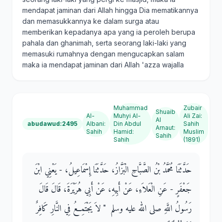
mendapat jaminan dari Allah hingga Dia mematikannya
dan memasukkannya ke dalam surga atau
memberikan kepadanya apa yang ia peroleh berupa
pahala dan ghanimah, serta seorang laki-laki yang
memasuki rumahnya dengan mengucapkan salam
maka ia mendapat jaminan dari Allah 'azza wajalla
Muhammad
Zubair
Shuaib
Al-
Muhyi Al-
Ali Zai
:
Al
abudawud:2495
Albani
:
Din Abdul
Sahih
Arnaut
:
Sahih
Hamid
:
Muslim
Sahih
Sahih
(1891)
حَدَّثَنَا مُحَمَّدُ بْنُ الصَّبَّاحِ الْبَزَّازُ، حَدَّثَنَا إِسْمَاعِيلُ، - يَعْنِي ابْنَ
جَعْفَرٍ - عَنِ الْعَلاَءِ، عَنْ أَبِيهِ، عَنْ أَبِي هُرَيْرَةَ، قَالَ قَالَ
رَسُولُ اللَّهِ صلى الله عليه وسلم ‏ "‏ لاَ يَجْتَمِعُ فِي النَّارِ كَافِرٌ