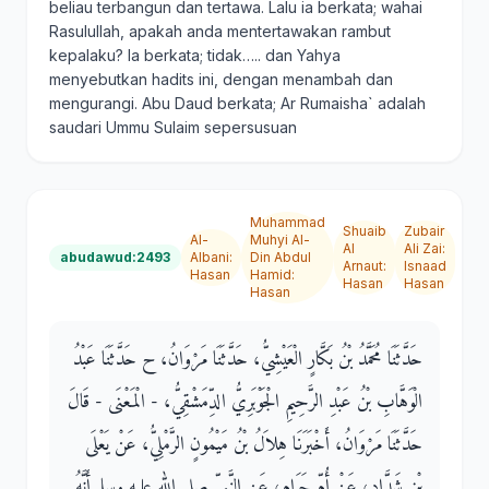
beliau terbangun dan tertawa. Lalu ia berkata; wahai
Rasulullah, apakah anda mentertawakan rambut
kepalaku? Ia berkata; tidak….. dan Yahya
menyebutkan hadits ini, dengan menambah dan
mengurangi. Abu Daud berkata; Ar Rumaisha` adalah
saudari Ummu Sulaim sepersusuan
Muhammad
Shuaib
Zubair
Al-
Muhyi Al-
Al
Ali Zai
:
abudawud:2493
Albani
:
Din Abdul
Arnaut
:
Isnaad
Hasan
Hamid
:
Hasan
Hasan
Hasan
حَدَّثَنَا مُحَمَّدُ بْنُ بَكَّارٍ الْعَيْشِيُّ، حَدَّثَنَا مَرْوَانُ، ح حَدَّثَنَا عَبْدُ
الْوَهَّابِ بْنُ عَبْدِ الرَّحِيمِ الْجَوْبَرِيُّ الدِّمَشْقِيُّ، - الْمَعْنَى - قَالَ
حَدَّثَنَا مَرْوَانُ، أَخْبَرَنَا هِلاَلُ بْنُ مَيْمُونٍ الرَّمْلِيُّ، عَنْ يَعْلَى
بْنِ شَدَّادٍ، عَنْ أُمِّ حَرَامٍ، عَنِ النَّبِيِّ صلى الله عليه وسلم أَنَّهُ