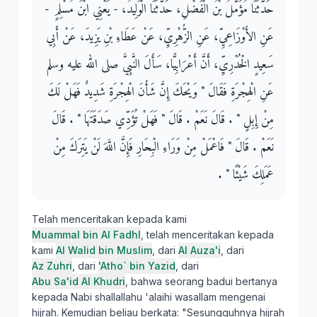
حَدَّثَنَا مُؤَمَّلُ بْنُ الْفَضْلِ، حَدَّثَنَا الْوَلِيدُ، - يَعْنِي ابْنَ مُسْلِمٍ -
عَنِ الأَوْزَاعِيِّ، عَنِ الزُّهْرِيِّ، عَنْ عَطَاءِ بْنِ يَزِيدَ، عَنْ أَبِي
سَعِيدٍ الْخُدْرِيِّ، أَنَّ أَعْرَابِيًّا، سَأَلَ النَّبِيَّ صلى الله عليه وسلم
عَنِ الْهِجْرَةِ فَقَالَ ‏"‏ وَيْحَكَ إِنَّ شَأْنَ الْهِجْرَةِ شَدِيدٌ فَهَلْ لَكَ
مِنْ إِبِلٍ ‏"‏ ‏.‏ قَالَ نَعَمْ ‏.‏ قَالَ ‏"‏ فَهَلْ تُؤَدِّي صَدَقَتَهَا ‏"‏ ‏.‏ قَالَ
نَعَمْ ‏.‏ قَالَ ‏"‏ فَاعْمَلْ مِنْ وَرَاءِ الْبِحَارِ فَإِنَّ اللَّهَ لَنْ يَتِرَكَ مِنْ
عَمَلِكَ شَيْئًا ‏"‏ ‏.‏
Telah menceritakan kepada kami
Muammal bin Al Fadhl
, telah menceritakan kepada
kami
Al Walid bin Muslim
, dari
Al Auza'i
, dari
Az Zuhri
, dari
'Atho` bin Yazid
, dari
Abu Sa'id Al Khudri
, bahwa seorang badui bertanya
kepada Nabi shallallahu 'alaihi wasallam mengenai
hijrah. Kemudian beliau berkata: "Sesungguhnya hijrah