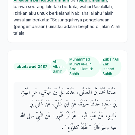
bahwa seorang laki-laki berkata; wahai Rasulullah,
izinkan aku untuk berkelana! Nabi shallallahu 'alaihi
wasallam berkata: "Sesungguhnya pengelanaan
(pengembaraan) umatku adalah berjihad di jalan Allah
ta'ala
Muhammad
Zubair Ali
Al-
Muhyi Al-Din
Zai
:
abudawud:2487
Albani
:
Abdul Hamid
:
Isnaad
Sahih
Sahih
Sahih
حَدَّثَنَا مُحَمَّدُ بْنُ الْمُصَفَّى، حَدَّثَنَا عَلِيُّ بْنُ عَيَّاشٍ، عَنِ اللَّيْثِ
بْنِ سَعْدٍ، حَدَّثَنَا حَيْوَةُ، عَنِ ابْنِ شُفَىٍّ، عَنْ شُفَىِّ بْنِ
مَاتِعٍ، عَنْ عَبْدِ اللَّهِ، - هُوَ ابْنُ عَمْرٍو - عَنِ النَّبِيِّ صلى الله
عليه وسلم قَالَ ‏ "‏ قَفْلَةٌ كَغَزْوَةٍ ‏"‏ ‏.‏