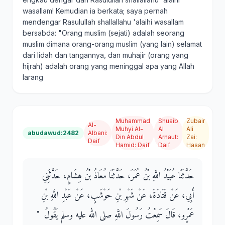
wasallam! Kemudian ia berkata; saya pernah
mendengar Rasulullah shallallahu 'alaihi wasallam
bersabda: "Orang muslim (sejati) adalah seorang
muslim dimana orang-orang muslim (yang lain) selamat
dari lidah dan tangannya, dan muhajir (orang yang
hijrah) adalah orang yang meninggal apa yang Allah
larang
Muhammad
Shuaib
Zubair
Al-
Muhyi Al-
Al
Ali
abudawud:2482
Albani
:
Din Abdul
Arnaut
:
Zai
:
Daif
Hamid
:
Daif
Daif
Hasan
حَدَّثَنَا عُبَيْدُ اللَّهِ بْنُ عُمَرَ، حَدَّثَنَا مُعَاذُ بْنُ هِشَامٍ، حَدَّثَنِي
أَبِي، عَنْ قَتَادَةَ، عَنْ شَهْرِ بْنِ حَوْشَبٍ، عَنْ عَبْدِ اللَّهِ بْنِ
عَمْرٍو، قَالَ سَمِعْتُ رَسُولَ اللَّهِ صلى الله عليه وسلم يَقُولُ ‏ "‏