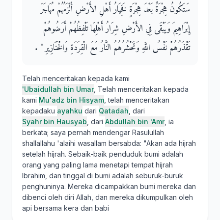
سَتَكُونُ هِجْرَةٌ بَعْدَ هِجْرَةٍ فَخِيَارُ أَهْلِ الأَرْضِ أَلْزَمُهُمْ مُهَاجَرَ
إِبْرَاهِيمَ وَيَبْقَى فِي الأَرْضِ شِرَارُ أَهْلِهَا تَلْفِظُهُمْ أَرَضُوهُمْ
تَقْذَرُهُمْ نَفْسُ اللَّهِ وَتَحْشُرُهُمُ النَّارُ مَعَ الْقِرَدَةِ وَالْخَنَازِيرِ ‏"‏ ‏.‏
Telah menceritakan kepada kami
'Ubaidullah bin Umar
, Telah menceritakan kepada
kami
Mu'adz bin Hisyam
, telah menceritakan
kepadaku
ayahku
dari
Qatadah
, dari
Syahr bin Hausyab
, dari
Abdullah bin 'Amr
, ia
berkata; saya pernah mendengar Rasulullah
shallallahu 'alaihi wasallam bersabda: "Akan ada hijrah
setelah hijrah. Sebaik-baik penduduk bumi adalah
orang yang paling lama menetapi tempat hijrah
Ibrahim, dan tinggal di bumi adalah seburuk-buruk
penghuninya. Mereka dicampakkan bumi mereka dan
dibenci oleh diri Allah, dan mereka dikumpulkan oleh
api bersama kera dan babi