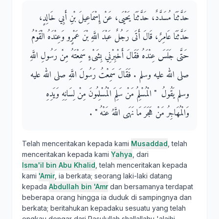
حَدَّثَنَا مُسَدَّدٌ، حَدَّثَنَا يَحْيَى، عَنْ إِسْمَاعِيلَ بْنِ أَبِي خَالِدٍ،
حَدَّثَنَا عَامِرٌ، قَالَ أَتَى رَجُلٌ عَبْدَ اللَّهِ بْنَ عَمْرٍو وَعِنْدَهُ الْقَوْمُ
حَتَّى جَلَسَ عِنْدَهُ فَقَالَ أَخْبِرْنِي بِشَىْءٍ سَمِعْتَهُ مِنْ رَسُولِ اللَّهِ
صلى الله عليه وسلم ‏.‏ فَقَالَ سَمِعْتُ رَسُولَ اللَّهِ صلى الله عليه
وسلم يَقُولُ ‏ "‏ الْمُسْلِمُ مَنْ سَلِمَ الْمُسْلِمُونَ مِنْ لِسَانِهِ وَيَدِهِ
وَالْمُهَاجِرُ مَنْ هَجَرَ مَا نَهَى اللَّهُ عَنْهُ ‏"‏ ‏.‏
Telah menceritakan kepada kami
Musaddad
, telah
menceritakan kepada kami
Yahya
, dari
Isma'il bin Abu Khalid
, telah menceritakan kepada
kami
'Amir
, ia berkata; seorang laki-laki datang
kepada
Abdullah bin 'Amr
dan bersamanya terdapat
beberapa orang hingga ia duduk di sampingnya dan
berkata; beritahukan kepadaku sesuatu yang telah
engkau dengar dari Rasulullah shallallahu 'alaihi