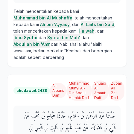
Telah menceritakan kepada kami
Muhammad bin Al Mushaffa
, telah menceritakan
kepada kami
Ali bin 'Ayyasy
, dari
Al Laits bin Sa'd
,
telah menceritakan kepada kami
Haiwah
, dari
Ibnu Syufai
dari
Syufai bin Mati'
dari
Abdullah bin 'Amr
dari Nabi shallallahu 'alaihi
wasallam, beliau berkata: "Kembali dari bepergian
adalah seperti berperang
Muhammad
Shuaib
Zubair
Al-
Muhyi Al-
Al
Ali
abudawud:2488
Albani
:
Din Abdul
Arnaut
:
Zai
:
Daif
Hamid
:
Daif
Daif
Daif
حَدَّثَنَا عَبْدُ الرَّحْمَنِ بْنُ سَلاَّمٍ، حَدَّثَنَا حَجَّاجُ بْنُ مُحَمَّدٍ، عَنْ
فَرَجِ بْنِ فَضَالَةَ، عَنْ عَبْدِ الْخَبِيرِ بْنِ ثَابِتِ بْنِ قَيْسِ بْنِ