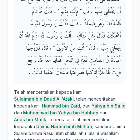
أَنْ يَجْعَلَنِي مِنْهُمْ ‏.‏ قَالَ ‏"‏ فَإِنَّكِ مِنْهُمْ ‏"‏ ‏.‏ قَالَتْ ثُمَّ نَامَ
فَاسْتَيْقَظَ وَهُوَ يَضْحَكُ ‏.‏ قَالَتْ فَقُلْتُ يَا رَسُولَ اللَّهِ مَا
أَضْحَكَكَ فَقَالَ مِثْلَ مَقَالَتِهِ ‏.‏ قُلْتُ يَا رَسُولَ اللَّهِ ادْعُ اللَّهَ أَنْ
يَجْعَلَنِي مِنْهُمْ ‏.‏ قَالَ ‏"‏ أَنْتِ مِنَ الأَوَّلِينَ ‏"‏ ‏.‏ قَالَ فَتَزَوَّجَهَا
عُبَادَةُ بْنُ الصَّامِتِ فَغَزَا فِي الْبَحْرِ فَحَمَلَهَا مَعَهُ فَلَمَّا رَجَعَ
قُرِّبَتْ لَهَا بَغْلَةٌ لِتَرْكَبَهَا فَصَرَعَتْهَا فَانْدَقَّتْ عُنُقُهَا فَمَاتَتْ ‏.‏
Telah menceritakan kepada kami
Sulaiman bin Daud Al 'Ataki
, telah menceritakan
kepada kami
Hammad bin Zaid
, dari
Yahya bin Sa'id
dari
Muhammad bin Yahya bin Habban
dari
Anas bin Malik
, ia berkata; telah menceritakan
kepadaku
Ummu Haram binti Milhan
, saudara Ummu
Sulaim bahwa Rasulullah shallallahu 'alaihi wasallam