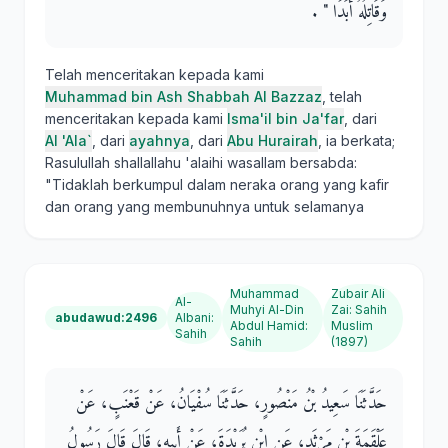
وَقَاتِلُهُ أَبَدًا ‏"‏ ‏.‏
Telah menceritakan kepada kami
Muhammad bin Ash Shabbah Al Bazzaz
, telah
menceritakan kepada kami
Isma'il bin Ja'far
, dari
Al 'Ala`
, dari
ayahnya
, dari
Abu Hurairah
, ia berkata;
Rasulullah shallallahu 'alaihi wasallam bersabda:
"Tidaklah berkumpul dalam neraka orang yang kafir
dan orang yang membunuhnya untuk selamanya
Muhammad
Zubair Ali
Al-
Muhyi Al-Din
Zai
:
Sahih
abudawud:2496
Albani
:
Abdul Hamid
:
Muslim
Sahih
Sahih
(1897)
حَدَّثَنَا سَعِيدُ بْنُ مَنْصُورٍ، حَدَّثَنَا سُفْيَانُ، عَنْ قَعْنَبٍ، عَنْ
عَلْقَمَةَ بْنِ مَرْثَدٍ، عَنِ ابْنِ بُرَيْدَةَ، عَنْ أَبِيهِ، قَالَ قَالَ رَسُولُ