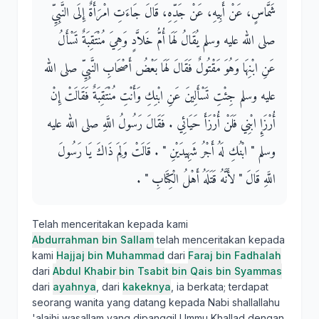
شَمَّاسٍ، عَنْ أَبِيهِ، عَنْ جَدِّهِ، قَالَ جَاءَتِ امْرَأَةٌ إِلَى النَّبِيِّ
صلى الله عليه وسلم يُقَالُ لَهَا أُمُّ خَلاَّدٍ وَهِيَ مُنْتَقِبَةٌ تَسْأَلُ
عَنِ ابْنِهَا وَهُوَ مَقْتُولٌ فَقَالَ لَهَا بَعْضُ أَصْحَابِ النَّبِيِّ صلى الله
عليه وسلم جِئْتِ تَسْأَلِينَ عَنِ ابْنِكِ وَأَنْتِ مُنْتَقِبَةٌ فَقَالَتْ إِنْ
أُرْزَإِ ابْنِي فَلَنْ أُرْزَأَ حَيَائِي ‏.‏ فَقَالَ رَسُولُ اللَّهِ صلى الله عليه
وسلم ‏"‏ ابْنُكِ لَهُ أَجْرُ شَهِيدَيْنِ ‏"‏ ‏.‏ قَالَتْ وَلِمَ ذَاكَ يَا رَسُولَ
اللَّهِ قَالَ ‏"‏ لأَنَّهُ قَتَلَهُ أَهْلُ الْكِتَابِ ‏"‏ ‏.‏
Telah menceritakan kepada kami
Abdurrahman bin Sallam
telah menceritakan kepada
kami
Hajjaj bin Muhammad
dari
Faraj bin Fadhalah
dari
Abdul Khabir bin Tsabit bin Qais bin Syammas
dari
ayahnya
, dari
kakeknya
, ia berkata; terdapat
seorang wanita yang datang kepada Nabi shallallahu
'alaihi wasallam yang dipanggil Ummu Khallad dengan