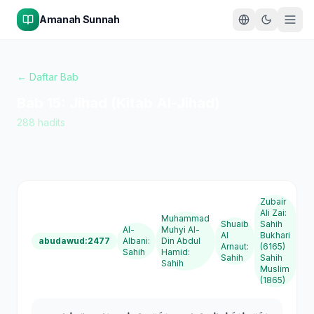
Amanah Sunnah
← Daftar Bab
Bab
15
:
Jihad (Kitab Al-Jihad)
288
hadits
Zubair
Ali Zai
:
Muhammad
Shuaib
Sahih
Al-
Muhyi Al-
Al
Bukhari
abudawud:2477
Albani
:
Din Abdul
Arnaut
:
(6165)
Sahih
Hamid
:
Sahih
Sahih
Sahih
Muslim
(1865)