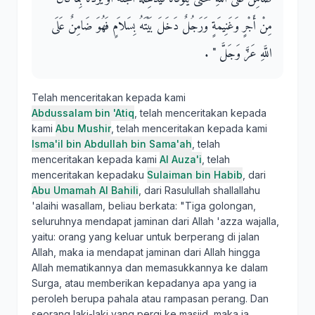
مِنْ أَجْرٍ وَغَنِيمَةٍ وَرَجُلٌ دَخَلَ بَيْتَهُ بِسَلاَمٍ فَهُوَ ضَامِنٌ عَلَى
اللَّهِ عَزَّ وَجَلَّ ‏"‏ ‏.‏
Telah menceritakan kepada kami
Abdussalam bin 'Atiq
, telah menceritakan kepada
kami
Abu Mushir
, telah menceritakan kepada kami
Isma'il bin Abdullah bin Sama'ah
, telah
menceritakan kepada kami
Al Auza'i
, telah
menceritakan kepadaku
Sulaiman bin Habib
, dari
Abu Umamah Al Bahili
, dari Rasulullah shallallahu
'alaihi wasallam, beliau berkata: "Tiga golongan,
seluruhnya mendapat jaminan dari Allah 'azza wajalla,
yaitu: orang yang keluar untuk berperang di jalan
Allah, maka ia mendapat jaminan dari Allah hingga
Allah mematikannya dan memasukkannya ke dalam
Surga, atau memberikan kepadanya apa yang ia
peroleh berupa pahala atau rampasan perang. Dan
seorang laki-laki yang pergi ke masjid, maka ia