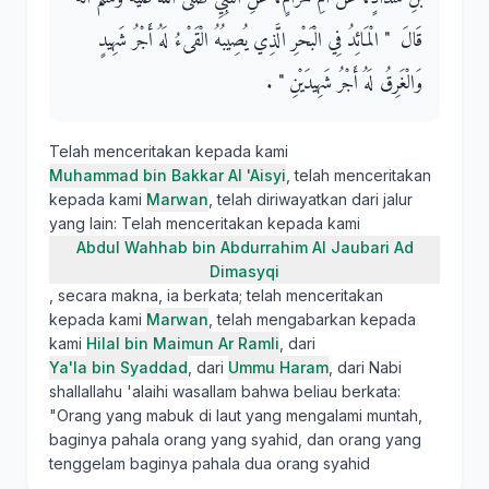
قَالَ ‏ "‏ الْمَائِدُ فِي الْبَحْرِ الَّذِي يُصِيبُهُ الْقَىْءُ لَهُ أَجْرُ شَهِيدٍ
وَالْغَرِقُ لَهُ أَجْرُ شَهِيدَيْنِ ‏"‏ ‏.‏
Telah menceritakan kepada kami
Muhammad bin Bakkar Al 'Aisyi
, telah menceritakan
kepada kami
Marwan
, telah diriwayatkan dari jalur
yang lain: Telah menceritakan kepada kami
Abdul Wahhab bin Abdurrahim Al Jaubari Ad
Dimasyqi
, secara makna, ia berkata; telah menceritakan
kepada kami
Marwan
, telah mengabarkan kepada
kami
Hilal bin Maimun Ar Ramli
, dari
Ya'la bin Syaddad
, dari
Ummu Haram
, dari Nabi
shallallahu 'alaihi wasallam bahwa beliau berkata:
"Orang yang mabuk di laut yang mengalami muntah,
baginya pahala orang yang syahid, dan orang yang
tenggelam baginya pahala dua orang syahid