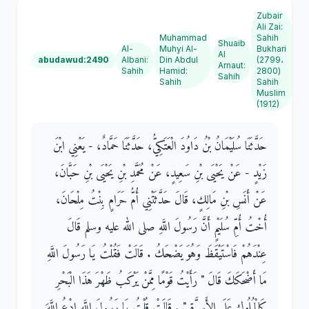
Zubair
Ali Zai
:
Muhammad
Sahih
Shuaib
Al-
Muhyi Al-
Bukhari
Al
abudawud:2490
Albani
:
Din Abdul
(2799،
Arnaut
:
Sahih
Hamid
:
2800)
Sahih
Sahih
Sahih
Muslim
(1912)
حَدَّثَنَا سُلَيْمَانُ بْنُ دَاوُدَ الْعَتَكِيُّ، حَدَّثَنَا حَمَّادٌ، - يَعْنِي ابْنَ
زَيْدٍ - عَنْ يَحْيَى بْنِ سَعِيدٍ، عَنْ مُحَمَّدِ بْنِ يَحْيَى بْنِ حَبَّانَ،
عَنْ أَنَسِ بْنِ مَالِكٍ، قَالَ حَدَّثَتْنِي أُمُّ حَرَامٍ بِنْتُ مِلْحَانَ،
أُخْتُ أُمِّ سُلَيْمٍ أَنَّ رَسُولَ اللَّهِ صلى الله عليه وسلم قَالَ
عِنْدَهُمْ فَاسْتَيْقَظَ وَهُوَ يَضْحَكُ ‏.‏ قَالَتْ فَقُلْتُ يَا رَسُولَ اللَّهِ
مَا أَضْحَكَكَ قَالَ ‏"‏ رَأَيْتُ قَوْمًا مِمَّنْ يَرْكَبُ ظَهْرَ هَذَا الْبَحْرِ
كَالْمُلُوكِ عَلَى الأَسِرَّةِ ‏"‏ ‏.‏ قَالَتْ قُلْتُ يَا رَسُولَ اللَّهِ ادْعُ اللَّهَ