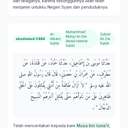
dari telaganya, karena sesungguhnya Allah telah
menjamin untukku Negeri Syam dan penduduknya
Muhammad
Al-
Zubair
Muhyi Al-Din
abudawud:2484
Albani
:
Ali Zai
:
Abdul Hamid
:
Sahih
Sahih
Sahih
حَدَّثَنَا مُوسَى بْنُ إِسْمَاعِيلَ، حَدَّثَنَا حَمَّادٌ، عَنْ قَتَادَةَ، عَنْ
مُطَرِّفٍ، عَنْ عِمْرَانَ بْنِ حُصَيْنٍ، قَالَ قَالَ رَسُولُ اللَّهِ صلى
الله عليه وسلم ‏ "‏ لاَ تَزَالُ طَائِفَةٌ مِنْ أُمَّتِي يُقَاتِلُونَ عَلَى الْحَقِّ
ظَاهِرِينَ عَلَى مَنْ نَاوَأَهُمْ حَتَّى يُقَاتِلَ آخِرُهُمُ الْمَسِيحَ
الدَّجَّالَ ‏"‏ ‏.‏
Telah menceritakan kepada kami
Musa bin Isma'il
,