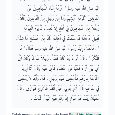
اللَّهِ صلى الله عليه وسلم ‏"‏ حُرْمَةُ نِسَاءِ الْمُجَاهِدِينَ عَلَى
الْقَاعِدِينَ كَحُرْمَةِ أُمَّهَاتِهِمْ وَمَا مِنْ رَجُلٍ مِنَ الْقَاعِدِينَ يَخْلُفُ
رَجُلاً مِنَ الْمُجَاهِدِينَ فِي أَهْلِهِ إِلاَّ نُصِبَ لَهُ يَوْمَ الْقِيَامَةِ
فَقِيلَ لَهُ هَذَا قَدْ خَلَفَكَ فِي أَهْلِكَ فَخُذْ مِنْ حَسَنَاتِهِ مَا شِئْتَ
‏"‏ ‏.‏ فَالْتَفَتَ إِلَيْنَا رَسُولُ اللَّهِ صلى الله عليه وسلم فَقَالَ ‏"‏ مَا
ظَنُّكُمْ ‏"‏ ‏.‏ قَالَ أَبُو دَاوُدَ كَانَ قَعْنَبٌ رَجُلاً صَالِحًا وَكَانَ ابْنُ
أَبِي لَيْلَى أَرَادَ قَعْنَبًا عَلَى الْقَضَاءِ فَأَبَى عَلَيْهِ وَقَالَ أَنَا أُرِيدُ
الْحَاجَةَ بِدِرْهَمٍ فَأَسْتَعِينُ عَلَيْهَا بِرَجُلٍ ‏.‏ قَالَ وَأَيُّنَا لاَ يَسْتَعِينُ
فِي حَاجَتِهِ قَالَ أَخْرِجُونِي حَتَّى أَنْظُرَ فَأُخْرِجَ فَتَوَارَى ‏.‏ قَالَ
سُفْيَانُ بَيْنَمَا هُوَ مُتَوَارٍ إِذْ وَقَعَ عَلَيْهِ الْبَيْتُ فَمَاتَ ‏.‏
Telah menceritakan kepada kami
Sa'id bin Manshur
,