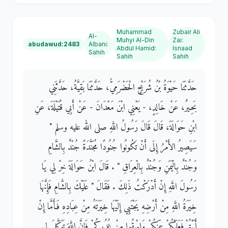
Muhammad
Zubair Ali
Al-
Muhyi Al-Din
Zai
:
abudawud:2483
Albani
:
Abdul Hamid
:
Isnaad
Sahih
Sahih
Sahih
حَدَّثَنَا حَيْوَةُ بْنُ شُرَيْحٍ الْحَضْرَمِيُّ، حَدَّثَنَا بَقِيَّةُ، حَدَّثَنِي
بَحِيرٌ، عَنْ خَالِدٍ، - يَعْنِي ابْنَ مَعْدَانَ - عَنْ أَبِي قُتَيْلَةَ، عَنِ
ابْنِ حَوَالَةَ، قَالَ قَالَ رَسُولُ اللَّهِ صلى الله عليه وسلم ‏"‏
سَيَصِيرُ الأَمْرُ إِلَى أَنْ تَكُونُوا جُنُودًا مُجَنَّدَةً جُنْدٌ بِالشَّامِ
وَجُنْدٌ بِالْيَمَنِ وَجُنْدٌ بِالْعِرَاقِ ‏"‏ ‏.‏ قَالَ ابْنُ حَوَالَةَ خِرْ لِي يَا
رَسُولَ اللَّهِ إِنْ أَدْرَكْتُ ذَلِكَ ‏.‏ فَقَالَ ‏"‏ عَلَيْكَ بِالشَّامِ فَإِنَّهَا
خِيَرَةُ اللَّهِ مِنْ أَرْضِهِ يَجْتَبِي إِلَيْهَا خِيَرَتَهُ مِنْ عِبَادِهِ فَأَمَّا إِنْ
أَبَيْتُمْ فَعَلَيْكُمْ بِيَمَنِكُمْ وَاسْقُوا مِنْ غُدُرِكُمْ فَإِنَّ اللَّهَ تَوَكَّلَ لِي