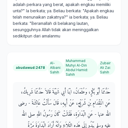
adalah perkara yang berat, apakah engkau memiliki
unta?" Ia berkata; ya. Beliau berkata: "Apakah engkau
telah menunaikan zakatnya?" ia berkata; ya. Beliau
berkata: "Beramallah di belakang lautan,
sesungguhnya Allah tidak akan meninggalkan
sedikitpun dari amalanmu
Muhammad
Al-
Zubair
Muhyi Al-Din
abudawud:2478
Albani
:
Ali Zai
:
Abdul Hamid
:
Sahih
Sahih
Sahih
حَدَّثَنَا أَبُو بَكْرٍ، وَعُثْمَانُ، ابْنَا أَبِي شَيْبَةَ قَالاَ حَدَّثَنَا شَرِيكٌ،
عَنِ الْمِقْدَامِ بْنِ شُرَيْحٍ، عَنْ أَبِيهِ، قَالَ سَأَلْتُ عَائِشَةَ - رضى
الله عنها - عَنِ الْبَدَاوَةِ، فَقَالَتْ كَانَ رَسُولُ اللَّهِ صلى الله
عليه وسلم يَبْدُو إِلَى هَذِهِ التِّلاَعِ وَإِنَّهُ أَرَادَ الْبَدَاوَةَ مَرَّةً