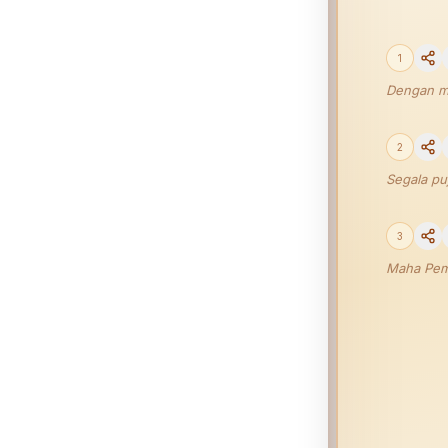
1
Dengan m
2
Segala pu
3
Maha Pem