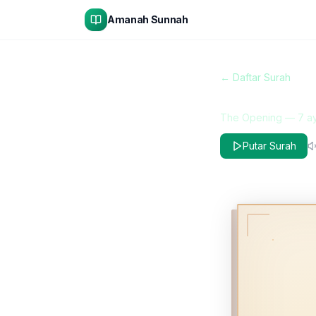
Amanah Sunnah
← Daftar Surah
Al-Faatiha
The Opening
—
7
ay
Putar Surah