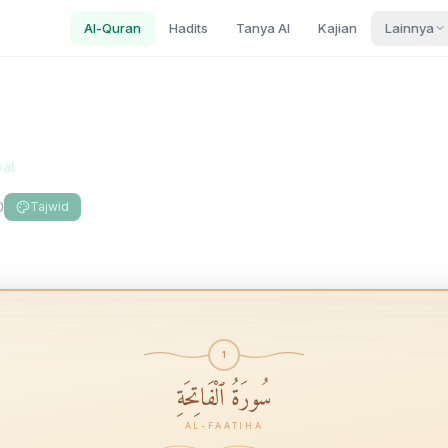
Al-Quran
Hadits
Tanya AI
Kajian
Lainnya
at
Tajwid
1
سُورَةُ ٱلْفَاتِحَةِ
AL-FAATIHA