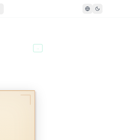
سُورَةُ ٱلْفَاتِحَةِ
→