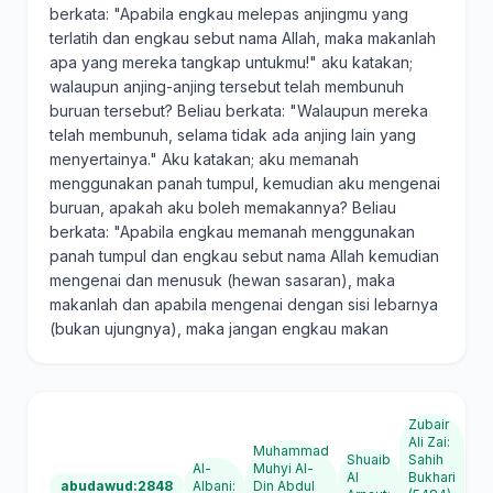
berkata: "Apabila engkau melepas anjingmu yang
terlatih dan engkau sebut nama Allah, maka makanlah
apa yang mereka tangkap untukmu!" aku katakan;
walaupun anjing-anjing tersebut telah membunuh
buruan tersebut? Beliau berkata: "Walaupun mereka
telah membunuh, selama tidak ada anjing lain yang
menyertainya." Aku katakan; aku memanah
menggunakan panah tumpul, kemudian aku mengenai
buruan, apakah aku boleh memakannya? Beliau
berkata: "Apabila engkau memanah menggunakan
panah tumpul dan engkau sebut nama Allah kemudian
mengenai dan menusuk (hewan sasaran), maka
makanlah dan apabila mengenai dengan sisi lebarnya
(bukan ujungnya), maka jangan engkau makan
Zubair
Ali Zai
:
Muhammad
Shuaib
Sahih
Al-
Muhyi Al-
Al
Bukhari
abudawud:2848
Albani
:
Din Abdul