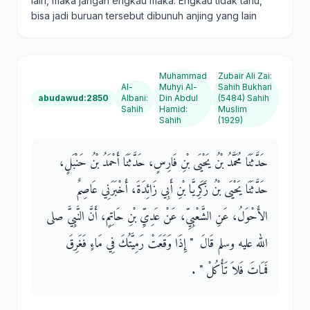
lain, maka jangan engkau maka. Engkau tidak tahu,
bisa jadi buruan tersebut dibunuh anjing yang lain
Muhammad
Zubair Ali Zai
:
Al-
Muhyi Al-
Sahih Bukhari
abudawud:2850
Albani
:
Din Abdul
(5484) Sahih
Sahih
Hamid
:
Muslim
Sahih
(1929)
حَدَّثَنَا مُحَمَّدُ بْنُ يَحْيَى بْنِ فَارِسٍ، حَدَّثَنَا أَحْمَدُ بْنُ حَنْبَلٍ،
حَدَّثَنَا يَحْيَى بْنُ زَكَرِيَّا بْنِ أَبِي زَائِدَةَ، أَخْبَرَنِي عَاصِمٌ
الأَحْوَلُ، عَنِ الشَّعْبِيِّ، عَنْ عَدِيِّ بْنِ حَاتِمٍ، أَنَّ النَّبِيَّ صلى
الله عليه وسلم قَالَ ‏ "‏ إِذَا وَقَعَتْ رَمِيَّتُكَ فِي مَاءٍ فَغَرِقَ
فَمَاتَ فَلاَ تَأْكُلْ ‏"‏ ‏.‏