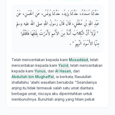
حَدَّثَنَا مُسَدَّدٌ، حَدَّثَنَا يَزِيدُ، حَدَّثَنَا يُونُسُ، عَنِ الْحَسَنِ، عَنْ
عَبْدِ اللَّهِ بْنِ مُغَفَّلٍ، قَالَ قَالَ رَسُولُ اللَّهِ صلى الله عليه وسلم
‏ "‏ لَوْلاَ أَنَّ الْكِلاَبَ أُمَّةٌ مِنَ الأُمَمِ لأَمَرْتُ بِقَتْلِهَا فَاقْتُلُوا
مِنْهَا الأَسْوَدَ الْبَهِيمَ ‏"‏ ‏.‏
Telah menceritakan kepada kami
Musaddad
, telah
menceritakan kepada kami
Yazid
, telah menceritakan
kepada kami
Yunus
, dari
Al Hasan
, dari
Abdullah bin Mughaffal
, ia berkata; Rasulullah
shallallahu 'alaihi wasallam bersabda: "Seandainya
anjing itu tidak termasuk salah satu umat diantara
berbagai umat, niscaya aku diperintahkan untuk
membunuhnya. Bunuhlah anjing yang hitam pekat