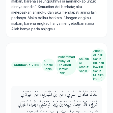
makan, karena sesungguhnya ia menangkap untuk
dirinya sendiri." Kemudian Adi berkata; aku
melepaskan anjingku dan aku mendapati anjing lain
padanya. Maka beliau berkata: "Jangan engkau
makan, karena engkau hanya menyebutkan nama
Allah hanya pada anjngmu
Zubair
Ali Zai
:
Muhammad
Shuaib
Sahih
Al-
Muhyi Al-
Al
Bukhari
abudawud:2855
Albani
:
Din Abdul
Arnaut
:
(5488)
Sahih
Hamid
:
Sahih
Sahih
Sahih
Muslim
(1930)
حَدَّثَنَا هَنَّادُ بْنُ السَّرِيِّ، عَنِ ابْنِ الْمُبَارَكِ، عَنْ حَيْوَةَ بْنِ
شُرَيْحٍ، قَالَ سَمِعْتُ رَبِيعَةَ بْنَ يَزِيدَ الدِّمَشْقِيَّ، يَقُولُ أَخْبَرَنِي