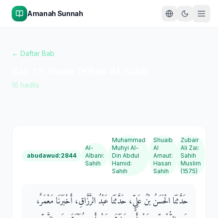
Amanah Sunnah
← Daftar Bab
Bab
17
:
Game (Kitab Al-Said)
16
hadits
Muhammad
Shuaib
Zubair
Al-
Muhyi Al-
Al
Ali Zai
:
abudawud:2844
Albani
:
Din Abdul
Arnaut
:
Sahih
Sahih
Hamid
:
Hasan
Muslim
Sahih
Sahih
(1575)
حَدَّثَنَا الْحَسَنُ بْنُ عَلِيٍّ، حَدَّثَنَا عَبْدُ الرَّزَّاقِ، أَخْبَرَنَا مَعْمَرٌ،