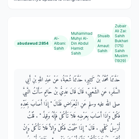
Zubair
Ali Zai
:
Muhammad
Shuaib
Sahih
Al-
Muhyi Al-
Al
Bukhari
abudawud:2854
Albani
:
Din Abdul
Arnaut
:
(175)
Sahih
Hamid
:
Sahih
Sahih
Sahih
Muslim
(1929)
حَدَّثَنَا مُحَمَّدُ بْنُ كَثِيرٍ، حَدَّثَنَا شُعْبَةُ، عَنْ عَبْدِ اللَّهِ بْنِ أَبِي
السَّفَرِ، عَنِ الشَّعْبِيِّ، قَالَ قَالَ عَدِيُّ بْنُ حَاتِمٍ سَأَلْتُ النَّبِيَّ
صلى الله عليه وسلم عَنِ الْمِعْرَاضِ فَقَالَ ‏"‏ إِذَا أَصَابَ بِحَدِّهِ
فَكُلْ وَإِذَا أَصَابَ بِعَرْضِهِ فَلاَ تَأْكُلْ فَإِنَّهُ وَقِيذٌ ‏"‏ ‏.‏ قُلْتُ
أُرْسِلُ كَلْبِي ‏.‏ قَالَ ‏"‏ إِذَا سَمَّيْتَ فَكُلْ وَإِلاَّ فَلاَ تَأْكُلْ وَإِنْ