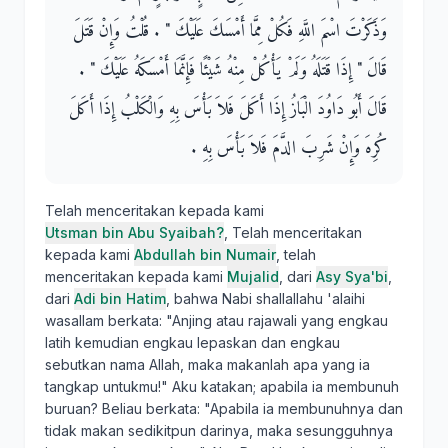
وَذَكَرْتَ اسْمَ اللَّهِ فَكُلْ مِمَّا أَمْسَكَ عَلَيْكَ ‏"‏ ‏.‏ قُلْتُ وَإِنْ قَتَلَ
قَالَ ‏"‏ إِذَا قَتَلَهُ وَلَمْ يَأْكُلْ مِنْهُ شَيْئًا فَإِنَّمَا أَمْسَكَهُ عَلَيْكَ ‏"‏ ‏.‏
قَالَ أَبُو دَاوُدَ الْبَازُ إِذَا أَكَلَ فَلاَ بَأْسَ بِهِ وَالْكَلْبُ إِذَا أَكَلَ
كُرِهَ وَإِنْ شَرِبَ الدَّمَ فَلاَ بَأْسَ بِهِ ‏.‏
Telah menceritakan kepada kami
Utsman bin Abu Syaibah?
, Telah menceritakan
kepada kami
Abdullah bin Numair
, telah
menceritakan kepada kami
Mujalid
, dari
Asy Sya'bi
,
dari
Adi bin Hatim
, bahwa Nabi shallallahu 'alaihi
wasallam berkata: "Anjing atau rajawali yang engkau
latih kemudian engkau lepaskan dan engkau
sebutkan nama Allah, maka makanlah apa yang ia
tangkap untukmu!" Aku katakan; apabila ia membunuh
buruan? Beliau berkata: "Apabila ia membunuhnya dan
tidak makan sedikitpun darinya, maka sesungguhnya