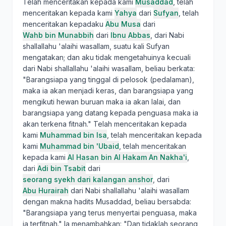
Telah menceritakan kepada kami
Musaddad
, telah
menceritakan kepada kami
Yahya
dari
Sufyan
, telah
menceritakan kepadaku
Abu Musa
dari
Wahb bin Munabbih
dari
Ibnu Abbas
, dari Nabi
shallallahu 'alaihi wasallam, suatu kali Sufyan
mengatakan; dan aku tidak mengetahuinya kecuali
dari Nabi shallallahu 'alaihi wasallam, beliau berkata:
"Barangsiapa yang tinggal di pelosok (pedalaman),
maka ia akan menjadi keras, dan barangsiapa yang
mengikuti hewan buruan maka ia akan lalai, dan
barangsiapa yang datang kepada penguasa maka ia
akan terkena fitnah." Telah menceritakan kepada
kami
Muhammad bin Isa
, telah menceritakan kepada
kami
Muhammad bin 'Ubaid
, telah menceritakan
kepada kami
Al Hasan bin Al Hakam An Nakha'i
,
dari
Adi bin Tsabit
dari
seorang syekh dari kalangan anshor
, dari
Abu Hurairah
dari Nabi shallallahu 'alaihi wasallam
dengan makna hadits Musaddad, beliau bersabda:
"Barangsiapa yang terus menyertai penguasa, maka
ia terfitnah." Ia menambahkan: "Dan tidaklah seorang