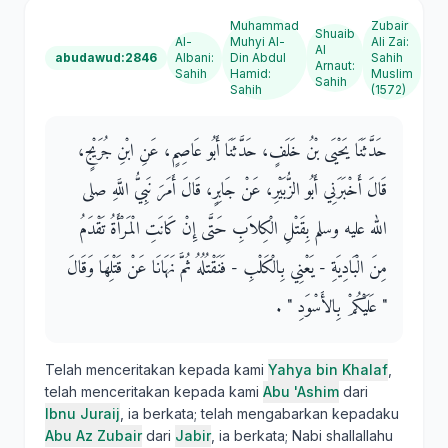
Muhammad
Zubair
Shuaib
Al-
Muhyi Al-
Ali Zai
:
Al
abudawud:2846
Albani
:
Din Abdul
Sahih
Arnaut
:
Sahih
Hamid
:
Muslim
Sahih
Sahih
(1572)
حَدَّثَنَا يَحْيَى بْنُ خَلَفٍ، حَدَّثَنَا أَبُو عَاصِمٍ، عَنِ ابْنِ جُرَيْجٍ،
قَالَ أَخْبَرَنِي أَبُو الزُّبَيْرِ، عَنْ جَابِرٍ، قَالَ أَمَرَ نَبِيُّ اللَّهِ صلى
الله عليه وسلم بِقَتْلِ الْكِلاَبِ حَتَّى إِنْ كَانَتِ الْمَرْأَةُ تَقْدَمُ
مِنَ الْبَادِيَةِ - يَعْنِي بِالْكَلْبِ - فَنَقْتُلُهُ ثُمَّ نَهَانَا عَنْ قَتْلِهَا وَقَالَ ‏
"‏ عَلَيْكُمْ بِالأَسْوَدِ ‏"‏ ‏.‏
Telah menceritakan kepada kami
Yahya bin Khalaf
,
telah menceritakan kepada kami
Abu 'Ashim
dari
Ibnu Juraij
, ia berkata; telah mengabarkan kepadaku
Abu Az Zubair
dari
Jabir
, ia berkata; Nabi shallallahu