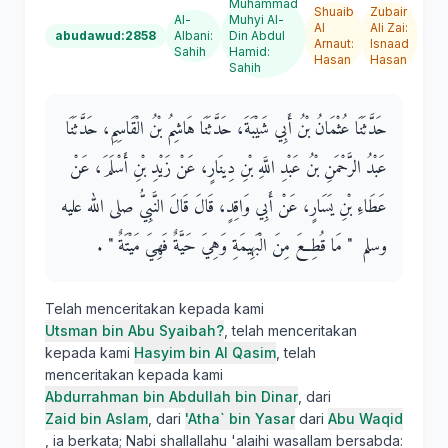
Muhammad
Shuaib
Zubair
Al-
Muhyi Al-
Al
Ali Zai
:
abudawud:2858
Albani
:
Din Abdul
Arnaut
:
Isnaad
Sahih
Hamid
:
Hasan
Hasan
Sahih
حَدَّثَنَا عُثْمَانُ بْنُ أَبِي شَيْبَةَ، حَدَّثَنَا هَاشِمُ بْنُ الْقَاسِمِ، حَدَّثَنَا
عَبْدُ الرَّحْمَنِ بْنُ عَبْدِ اللَّهِ بْنِ دِينَارٍ، عَنْ زَيْدِ بْنِ أَسْلَمَ، عَنْ
عَطَاءِ بْنِ يَسَارٍ، عَنْ أَبِي وَاقِدٍ، قَالَ قَالَ النَّبِيُّ صلى الله عليه
وسلم ‏ "‏ مَا قُطِعَ مِنَ الْبَهِيمَةِ وَهِيَ حَيَّةٌ فَهِيَ مَيْتَةٌ ‏"‏ ‏.‏
Telah menceritakan kepada kami
Utsman bin Abu Syaibah?
, telah menceritakan
kepada kami
Hasyim bin Al Qasim
, telah
menceritakan kepada kami
Abdurrahman bin Abdullah bin Dinar
, dari
Zaid bin Aslam
, dari
'Atha` bin Yasar
dari
Abu Waqid
, ia berkata; Nabi shallallahu 'alaihi wasallam bersabda: