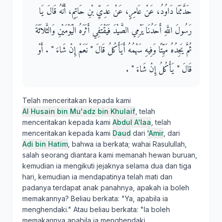
حَدَّثَنَا دَاوُدُ، عَنْ عَامِرٍ، عَنْ عَدِيِّ بْنِ حَاتِمٍ، أَنَّهُ قَالَ يَا
رَسُولَ اللَّهِ أَحَدُنَا يَرْمِي الصَّيْدَ فَيَقْتَفِي أَثَرَهُ الْيَوْمَيْنِ وَالثَّلاَثَةَ
ثُمَّ يَجِدُهُ مَيِّتًا وَفِيهِ سَهْمُهُ أَيَأْكُلُ قَالَ ‏"‏ نَعَمْ إِنْ شَاءَ ‏"‏ ‏.‏ أَوْ
قَالَ ‏"‏ يَأْكُلُ إِنْ شَاءَ ‏"‏ ‏.‏
Telah menceritakan kepada kami
Al Husain bin Mu'adz bin Khulaif
, telah
menceritakan kepada kami
Abdul A'laa
, telah
menceritakan kepada kami
Daud
dari
'Amir
, dari
Adi bin Hatim
, bahwa ia berkata; wahai Rasulullah,
salah seorang diantara kami memanah hewan buruan,
kemudian ia mengikuti jejaknya selama dua dan tiga
hari, kemudian ia mendapatinya telah mati dan
padanya terdapat anak panahnya, apakah ia boleh
memakannya? Beliau berkata: "Ya, apabila ia
menghendaki." Atau beliau berkata: "Ia boleh
memakannya apabila ia menghendaki