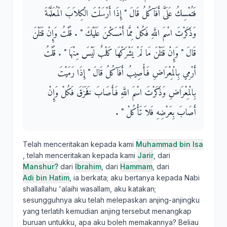
فَتُمْسِكُ عَلَىَّ أَفَآكُلُ قَالَ ‏"‏ إِذَا أَرْسَلْتَ الْكِلاَبَ الْمُعَلَّمَةَ
وَذَكَرْتَ اسْمَ اللَّهِ فَكُلْ مِمَّا أَمْسَكْنَ عَلَيْكَ ‏"‏ ‏.‏ قُلْتُ وَإِنْ قَتَلْنَ
قَالَ ‏"‏ وَإِنْ قَتَلْنَ مَا لَمْ يَشْرَكْهَا كَلْبٌ لَيْسَ مِنْهَا ‏"‏ ‏.‏ قُلْتُ
أَرْمِي بِالْمِعْرَاضِ فَأُصِيبُ أَفَآكُلُ قَالَ ‏"‏ إِذَا رَمَيْتَ
بِالْمِعْرَاضِ وَذَكَرْتَ اسْمَ اللَّهِ فَأَصَابَ فَخَزَقَ فَكُلْ وَإِنْ
أَصَابَ بِعَرْضِهِ فَلاَ تَأْكُلْ ‏"‏ ‏.‏
Telah menceritakan kepada kami
Muhammad bin Isa
, telah menceritakan kepada kami
Jarir
, dari
Manshur?
dari
Ibrahim
, dari
Hammam
, dari
Adi bin Hatim
, ia berkata; aku bertanya kepada Nabi
shallallahu 'alaihi wasallam, aku katakan;
sesungguhnya aku telah melepaskan anjing-anjingku
yang terlatih kemudian anjing tersebut menangkap
buruan untukku, apa aku boleh memakannya? Beliau