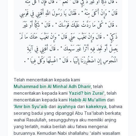
‏.‏ قَالَ ذَكِيًّا أَوْ غَيْرَ ذَكِيٍّ قَالَ ‏"‏ نَعَمْ ‏"‏ ‏.‏ قَالَ فَإِنْ أَكَلَ مِنْهُ
قَالَ ‏"‏ وَإِنْ أَكَلَ مِنْهُ ‏"‏ ‏.‏ فَقَالَ يَا رَسُولَ اللَّهِ أَفْتِنِي فِي قَوْسِي
‏.‏ قَالَ ‏"‏ كُلْ مَا رَدَّتْ عَلَيْكَ قَوْسُكَ ‏"‏ ‏.‏ قَالَ ‏"‏ ذَكِيًّا أَوْ غَيْرَ
ذَكِيٍّ ‏"‏ ‏.‏ قَالَ وَإِنْ تَغَيَّبَ عَنِّي قَالَ ‏"‏ وَإِنْ تَغَيَّبَ عَنْكَ مَا لَمْ
يَصِلَّ أَوْ تَجِدَ فِيهِ أَثَرًا غَيْرَ سَهْمِكَ ‏"‏ ‏.‏ قَالَ أَفْتِنِي فِي آنِيَةِ
الْمَجُوسِ إِنِ اضْطُرِرْنَا إِلَيْهَا ‏.‏ قَالَ ‏"‏ اغْسِلْهَا وَكُلْ فِيهَا ‏"‏ ‏.‏
Telah menceritakan kepada kami
Muhammad bin Al Minhal Adh Dharir
, telah
menceritakan kepada kami
Yazid? bin Zurai'
, telah
menceritakan kepada kami
Habib Al Mu'allim
dari
'Amr bin Syu'aib
dari
ayahnya
dari
kakeknya
, bahwa
seorang badui yang dipanggil Abu Tsa'labah berkata;
wahai Rasulullah, sesungguhnya aku memiliki anjing
yang terlatih, maka berilah aku fatwa mengenai
buruannya. Kemudian Nabi shallallahu 'alaihi wasallam