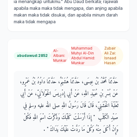
ia menangkap untukmu." Abu Daud berkata; rajawali
apabila maka maka tidak mengapa, dan anjing apabila
makan maka tidak disukai, dan apabila minum darah
maka tidak mengapa
Muhammad
Zubair
Al-
Muhyi Al-Din
Ali Zai
:
abudawud:2852
Albani
:
Abdul Hamid
:
Isnaad
Munkar
Munkar
Hasan
حَدَّثَنَا مُحَمَّدُ بْنُ عِيسَى، حَدَّثَنَا هُشَيْمٌ، حَدَّثَنَا دَاوُدُ بْنُ عَمْرٍو،
عَنْ بُسْرِ بْنِ عُبَيْدِ اللَّهِ، عَنْ أَبِي إِدْرِيسَ الْخَوْلاَنِيِّ، عَنْ أَبِي
ثَعْلَبَةَ الْخُشَنِيِّ، قَالَ قَالَ رَسُولُ اللَّهِ صلى الله عليه وسلم فِي
صَيْدِ الْكَلْبِ ‏ "‏ إِذَا أَرْسَلْتَ كَلْبَكَ وَذَكَرْتَ اسْمَ اللَّهِ فَكُلْ
وَإِنْ أَكَلَ مِنْهُ وَكُلْ مَا رَدَّتْ عَلَيْكَ يَدَاكَ ‏"‏ ‏.‏