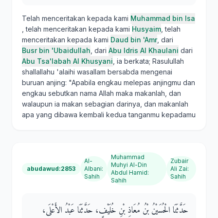
Telah menceritakan kepada kami
Muhammad bin Isa
, telah menceritakan kepada kami
Husyaim
, telah
menceritakan kepada kami
Daud bin 'Amr
, dari
Busr bin 'Ubaidullah
, dari
Abu Idris Al Khaulani
dari
Abu Tsa'labah Al Khusyani
, ia berkata; Rasulullah
shallallahu 'alaihi wasallam bersabda mengenai
buruan anjing: "Apabila engkau melepas anjingmu dan
engkau sebutkan nama Allah maka makanlah, dan
walaupun ia makan sebagian darinya, dan makanlah
apa yang dibawa kembali kedua tanganmu kepadamu
Muhammad
Al-
Zubair
Muhyi Al-Din
abudawud:2853
Albani
:
Ali Zai
:
Abdul Hamid
:
Sahih
Sahih
Sahih
حَدَّثَنَا الْحُسَيْنُ بْنُ مُعَاذِ بْنِ خُلَيْفٍ، حَدَّثَنَا عَبْدُ الأَعْلَى،