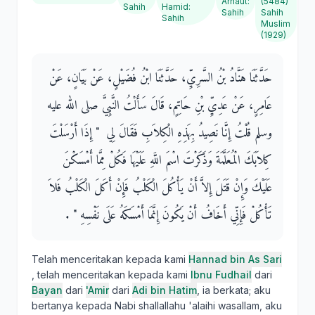
Arnaut
:
(5484)
Sahih
Hamid
:
Sahih
Sahih
Sahih
Muslim
(1929)
حَدَّثَنَا هَنَّادُ بْنُ السَّرِيِّ، حَدَّثَنَا ابْنُ فُضَيْلٍ، عَنْ بَيَانٍ، عَنْ
عَامِرٍ، عَنْ عَدِيِّ بْنِ حَاتِمٍ، قَالَ سَأَلْتُ النَّبِيَّ صلى الله عليه
وسلم قُلْتُ إِنَّا نَصِيدُ بِهَذِهِ الْكِلاَبِ فَقَالَ لِي ‏ "‏ إِذَا أَرْسَلْتَ
كِلاَبَكَ الْمُعَلَّمَةَ وَذَكَرْتَ اسْمَ اللَّهِ عَلَيْهَا فَكُلْ مِمَّا أَمْسَكْنَ
عَلَيْكَ وَإِنْ قَتَلَ إِلاَّ أَنْ يَأْكُلَ الْكَلْبُ فَإِنْ أَكَلَ الْكَلْبُ فَلاَ
تَأْكُلْ فَإِنِّي أَخَافُ أَنْ يَكُونَ إِنَّمَا أَمْسَكَهُ عَلَى نَفْسِهِ ‏"‏ ‏.‏
Telah menceritakan kepada kami
Hannad bin As Sari
, telah menceritakan kepada kami
Ibnu Fudhail
dari
Bayan
dari
'Amir
dari
Adi bin Hatim
, ia berkata; aku
bertanya kepada Nabi shallallahu 'alaihi wasallam, aku