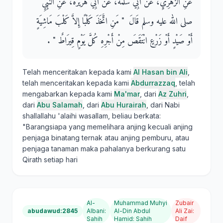
عَنِ الزُّهْرِيِّ، عَنْ أَبِي سَلَمَةَ، عَنْ أَبِي هُرَيْرَةَ، عَنِ النَّبِيِّ
صلى الله عليه وسلم قَالَ ‏ "‏ مَنِ اتَّخَذَ كَلْبًا إِلاَّ كَلْبَ مَاشِيَةٍ
أَوْ صَيْدٍ أَوْ زَرْعٍ انْتَقَصَ مِنْ أَجْرِهِ كُلَّ يَوْمٍ قِيرَاطٌ ‏"‏ ‏.‏
Telah menceritakan kepada kami
Al Hasan bin Ali
,
telah menceritakan kepada kami
Abdurrazzaq
, telah
mengabarkan kepada kami
Ma'mar
, dari
Az Zuhri
,
dari
Abu Salamah
, dari
Abu Hurairah
, dari Nabi
shallallahu 'alaihi wasallam, beliau berkata:
"Barangsiapa yang memelihara anjing kecuali anjing
penjaga binatang ternak atau anjing pemburu, atau
penjaga tanaman maka pahalanya berkurang satu
Qirath setiap hari
Al-
Muhammad Muhyi
Zubair
abudawud:2845
Albani
:
Al-Din Abdul
Ali Zai
:
Sahih
Hamid
:
Sahih
Daif