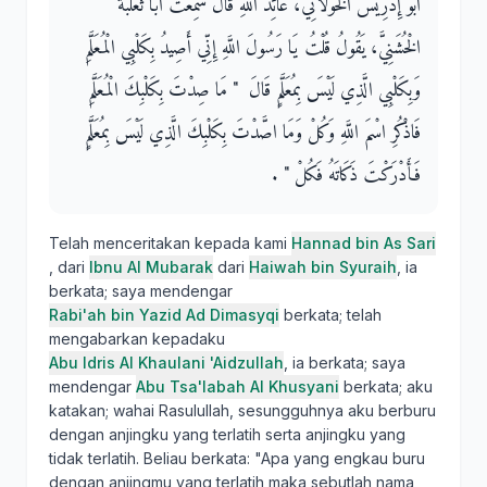
أَبُو إِدْرِيسَ الْخَوْلاَنِيُّ، عَائِذُ اللَّهِ قَالَ سَمِعْتُ أَبَا ثَعْلَبَةَ
الْخُشَنِيَّ، يَقُولُ قُلْتُ يَا رَسُولَ اللَّهِ إِنِّي أَصِيدُ بِكَلْبِي الْمُعَلَّمِ
وَبِكَلْبِي الَّذِي لَيْسَ بِمُعَلَّمٍ قَالَ ‏ "‏ مَا صِدْتَ بِكَلْبِكَ الْمُعَلَّمِ
فَاذْكُرِ اسْمَ اللَّهِ وَكُلْ وَمَا اصَّدْتَ بِكَلْبِكَ الَّذِي لَيْسَ بِمُعَلَّمٍ
فَأَدْرَكْتَ ذَكَاتَهُ فَكُلْ ‏"‏ ‏.‏
Telah menceritakan kepada kami
Hannad bin As Sari
, dari
Ibnu Al Mubarak
dari
Haiwah bin Syuraih
, ia
berkata; saya mendengar
Rabi'ah bin Yazid Ad Dimasyqi
berkata; telah
mengabarkan kepadaku
Abu Idris Al Khaulani 'Aidzullah
, ia berkata; saya
mendengar
Abu Tsa'labah Al Khusyani
berkata; aku
katakan; wahai Rasulullah, sesungguhnya aku berburu
dengan anjingku yang terlatih serta anjingku yang
tidak terlatih. Beliau berkata: "Apa yang engkau buru
dengan anjingmu yang terlatih maka sebutlah nama