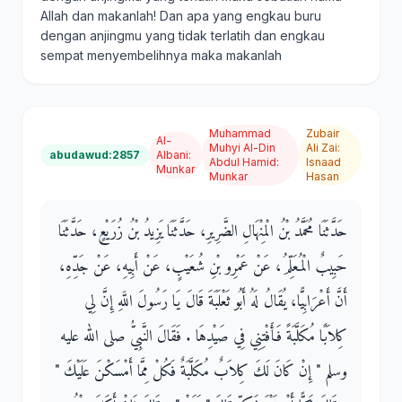
Allah dan makanlah! Dan apa yang engkau buru
dengan anjingmu yang tidak terlatih dan engkau
sempat menyembelihnya maka makanlah
Muhammad
Zubair
Al-
Muhyi Al-Din
Ali Zai
:
abudawud:2857
Albani
:
Abdul Hamid
:
Isnaad
Munkar
Munkar
Hasan
حَدَّثَنَا مُحَمَّدُ بْنُ الْمِنْهَالِ الضَّرِيرِ، حَدَّثَنَا يَزِيدُ بْنُ زُرَيْعٍ، حَدَّثَنَا
حَبِيبٌ الْمُعَلِّمُ، عَنْ عَمْرِو بْنِ شُعَيْبٍ، عَنْ أَبِيهِ، عَنْ جَدِّهِ،
أَنَّ أَعْرَابِيًّا، يُقَالُ لَهُ أَبُو ثَعْلَبَةَ قَالَ يَا رَسُولَ اللَّهِ إِنَّ لِي
كِلاَبًا مُكَلَّبَةً فَأَفْتِنِي فِي صَيْدِهَا ‏.‏ فَقَالَ النَّبِيُّ صلى الله عليه
وسلم ‏"‏ إِنْ كَانَ لَكَ كِلاَبٌ مُكَلَّبَةٌ فَكُلْ مِمَّا أَمْسَكْنَ عَلَيْكَ ‏"‏