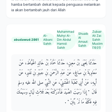
hamba bertambah dekat kepada penguasa melainkan
ia akan bertambah jauh dari Allah
Muhammad
Zubair
Shuaib
Al-
Muhyi Al-
Ali Zai
:
Al
abudawud:2861
Albani
:
Din Abdul
Sahih
Arnaut
:
Sahih
Hamid
:
Muslim
Sahih
Sahih
(1931)
حَدَّثَنَا يَحْيَى بْنُ مَعِينٍ، حَدَّثَنَا حَمَّادُ بْنُ خَالِدٍ الْخَيَّاطُ، عَنْ
مُعَاوِيَةَ بْنِ صَالِحٍ، عَنْ عَبْدِ الرَّحْمَنِ بْنِ جُبَيْرِ بْنِ نُفَيْرٍ، عَنْ
أَبِيهِ، عَنْ أَبِي ثَعْلَبَةَ الْخُشَنِيِّ، عَنِ النَّبِيِّ صلى الله عليه وسلم
قَالَ ‏ "‏ إِذَا رَمَيْتَ الصَّيْدَ فَأَدْرَكْتَهُ بَعْدَ ثَلاَثِ لَيَالٍ وَسَهْمُكَ
فِيهِ فَكُلْهُ مَا لَمْ يُنْتِنْ ‏"‏ ‏.‏