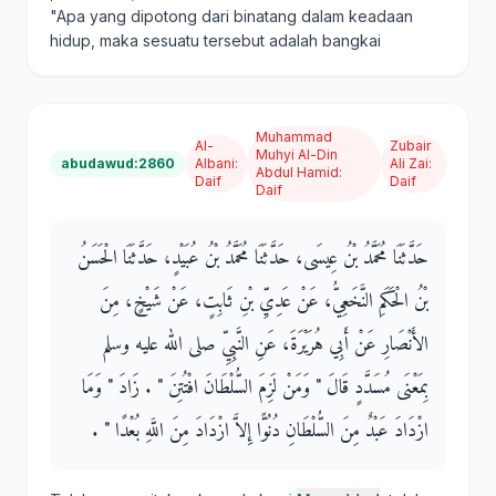
"Apa yang dipotong dari binatang dalam keadaan
hidup, maka sesuatu tersebut adalah bangkai
Muhammad
Al-
Zubair
Muhyi Al-Din
abudawud:2860
Albani
:
Ali Zai
:
Abdul Hamid
:
Daif
Daif
Daif
حَدَّثَنَا مُحَمَّدُ بْنُ عِيسَى، حَدَّثَنَا مُحَمَّدُ بْنُ عُبَيْدٍ، حَدَّثَنَا الْحَسَنُ
بْنُ الْحَكَمِ النَّخَعِيُّ، عَنْ عَدِيِّ بْنِ ثَابِتٍ، عَنْ شَيْخٍ، مِنَ
الأَنْصَارِ عَنْ أَبِي هُرَيْرَةَ، عَنِ النَّبِيِّ صلى الله عليه وسلم
بِمَعْنَى مُسَدَّدٍ قَالَ ‏"‏ وَمَنْ لَزِمَ السُّلْطَانَ افْتُتِنَ ‏"‏ ‏.‏ زَادَ ‏"‏ وَمَا
ازْدَادَ عَبْدٌ مِنَ السُّلْطَانِ دُنُوًّا إِلاَّ ازْدَادَ مِنَ اللَّهِ بُعْدًا ‏"‏ ‏.‏