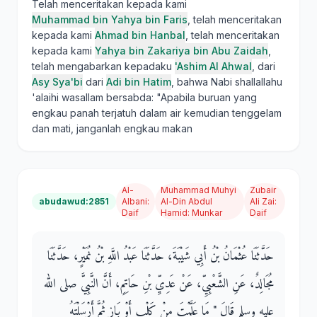
Telah menceritakan kepada kami
Muhammad bin Yahya bin Faris
, telah menceritakan
kepada kami
Ahmad bin Hanbal
, telah menceritakan
kepada kami
Yahya bin Zakariya bin Abu Zaidah
,
telah mengabarkan kepadaku
'Ashim Al Ahwal
, dari
Asy Sya'bi
dari
Adi bin Hatim
, bahwa Nabi shallallahu
'alaihi wasallam bersabda: "Apabila buruan yang
engkau panah terjatuh dalam air kemudian tenggelam
dan mati, janganlah engkau makan
Al-
Muhammad Muhyi
Zubair
abudawud:2851
Albani
:
Al-Din Abdul
Ali Zai
:
Daif
Hamid
:
Munkar
Daif
حَدَّثَنَا عُثْمَانُ بْنُ أَبِي شَيْبَةَ، حَدَّثَنَا عَبْدُ اللَّهِ بْنُ نُمَيْرٍ، حَدَّثَنَا
مُجَالِدٌ، عَنِ الشَّعْبِيِّ، عَنْ عَدِيِّ بْنِ حَاتِمٍ، أَنَّ النَّبِيَّ صلى الله
عليه وسلم قَالَ ‏"‏ مَا عَلَّمْتَ مِنْ كَلْبٍ أَوْ بَازٍ ثُمَّ أَرْسَلْتَهُ