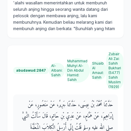
'alaihi wasallam memerintahkan untuk membunuh
seluruh anjing hingga seorang wanita datang dari
pelosok dengan membawa anjing, lalu kami
membunuhnya. Kemudian beliau melarang kami dari
membunuh anjing dan berkata: "Bunuhlah yang hitam
Zubair
Ali Zai
:
Muhammad
Shuaib
Sahih
Al-
Muhyi Al-
Al
Bukhari
abudawud:2847
Albani
:
Din Abdul
Arnaut
:
(5477)
Sahih
Hamid
:
Sahih
Sahih
Sahih
Muslim
(1929)
حَدَّثَنَا مُحَمَّدُ بْنُ عِيسَى، حَدَّثَنَا جَرِيرٌ، عَنْ مَنْصُورٍ، عَنْ
إِبْرَاهِيمَ، عَنْ هَمَّامٍ، عَنْ عَدِيِّ بْنِ حَاتِمٍ، قَالَ سَأَلْتُ النَّبِيَّ
صلى الله عليه وسلم قُلْتُ إِنِّي أُرْسِلُ الْكِلاَبَ الْمُعَلَّمَةَ