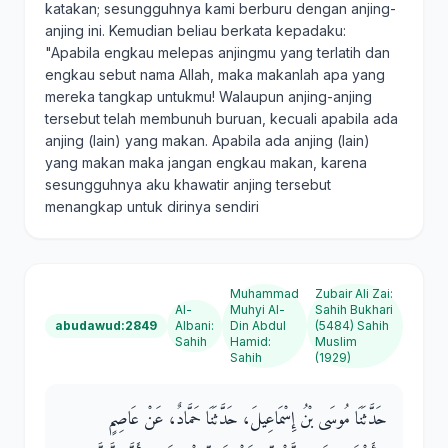
katakan; sesungguhnya kami berburu dengan anjing-
anjing ini. Kemudian beliau berkata kepadaku:
"Apabila engkau melepas anjingmu yang terlatih dan
engkau sebut nama Allah, maka makanlah apa yang
mereka tangkap untukmu! Walaupun anjing-anjing
tersebut telah membunuh buruan, kecuali apabila ada
anjing (lain) yang makan. Apabila ada anjing (lain)
yang makan maka jangan engkau makan, karena
sesungguhnya aku khawatir anjing tersebut
menangkap untuk dirinya sendiri
Muhammad
Zubair Ali Zai
:
Al-
Muhyi Al-
Sahih Bukhari
abudawud:2849
Albani
:
Din Abdul
(5484) Sahih
Sahih
Hamid
:
Muslim
Sahih
(1929)
حَدَّثَنَا مُوسَى بْنُ إِسْمَاعِيلَ، حَدَّثَنَا حَمَّادٌ، عَنْ عَاصِمٍ