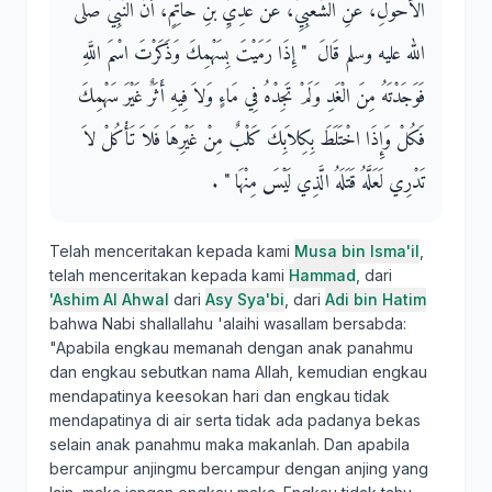
الأَحْوَلِ، عَنِ الشَّعْبِيِّ، عَنْ عَدِيِّ بْنِ حَاتِمٍ، أَنَّ النَّبِيَّ صلى
الله عليه وسلم قَالَ ‏ "‏ إِذَا رَمَيْتَ بِسَهْمِكَ وَذَكَرْتَ اسْمَ اللَّهِ
فَوَجَدْتَهُ مِنَ الْغَدِ وَلَمْ تَجِدْهُ فِي مَاءٍ وَلاَ فِيهِ أَثَرٌ غَيْرَ سَهْمِكَ
فَكُلْ وَإِذَا اخْتَلَطَ بِكِلاَبِكَ كَلْبٌ مِنْ غَيْرِهَا فَلاَ تَأْكُلْ لاَ
تَدْرِي لَعَلَّهُ قَتَلَهُ الَّذِي لَيْسَ مِنْهَا ‏"‏ ‏.‏
Telah menceritakan kepada kami
Musa bin Isma'il
,
telah menceritakan kepada kami
Hammad
, dari
'Ashim Al Ahwal
dari
Asy Sya'bi
, dari
Adi bin Hatim
bahwa Nabi shallallahu 'alaihi wasallam bersabda:
"Apabila engkau memanah dengan anak panahmu
dan engkau sebutkan nama Allah, kemudian engkau
mendapatinya keesokan hari dan engkau tidak
mendapatinya di air serta tidak ada padanya bekas
selain anak panahmu maka makanlah. Dan apabila
bercampur anjingmu bercampur dengan anjing yang