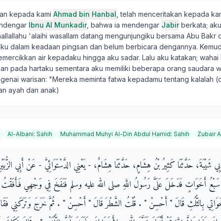
kan kepada kami
Ahmad bin Hanbal
, telah menceritakan kepada ka
endengar
Ibnu Al Munkadir
, bahwa ia mendengar
Jabir
berkata; aku
allallahu 'alaihi wasallam datang mengunjungiku bersama Abu Bakr 
aku dalam keadaan pingsan dan belum berbicara dengannya. Kemud
ercikkan air kepadaku hingga aku sadar. Lalu aku katakan; wahai R
an pada hartaku sementara aku memiliki beberapa orang saudara w
ngenai warisan: "Mereka meminta fatwa kepadamu tentang kalalah (
an ayah dan anak)
Al-Albani
:
Sahih
Muhammad Muhyi Al-Din Abdul Hamid
:
Sahih
Zubair A
أَبِي شَيْبَةَ، حَدَّثَنَا كَثِيرُ بْنُ هِشَامٍ، حَدَّثَنَا هِشَامٌ، - يَعْنِي الدَّسْتَوَائِيَّ - عَنْ أَبِي الزُّبَي
َبْعُ أَخَوَاتٍ فَدَخَلَ عَلَىَّ رَسُولُ اللَّهِ صلى الله عليه وسلم فَنَفَخَ فِي وَجْهِي فَأَفَقْتُ ف
َاتِي بِالثُّلُثِ قَالَ ‏"‏ أَحْسِنْ ‏"‏ ‏.‏ قُلْتُ الشَّطْرَ قَالَ ‏"‏ أَحْسِنْ ‏"‏ ‏.‏ ثُمَّ خَرَجَ وَتَرَكَنِي فَقَال