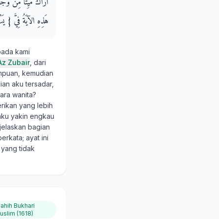
أُرَاكَ مَيِّتًا مِنْ وَجَعِ
هَذِهِ الآيَةُ فِيَّ ‏{‏ يَسْ
pada kami
Az Zubair
, dari
empuan, kemudian
ian aku tersadar,
dara wanita?
erikan yang lebih
 aku yakin engkau
jelaskan bagian
rkata; ayat ini
 yang tidak
ahih Bukhari
uslim (1618)