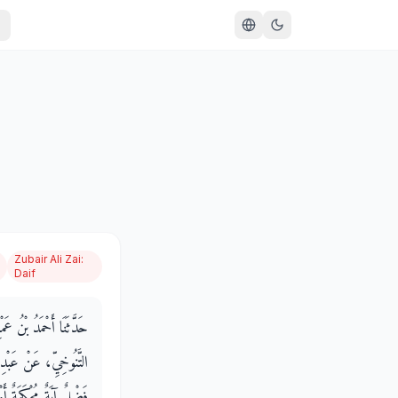
Zubair Ali Zai
:
Daif
حَدَّثَنَا أَحْمَدُ بْنُ ع
التَّنُوخِيِّ، عَنْ عَبْد
فَضْلٌ آيَةٌ مُحْكَمَةٌ أَوْ س