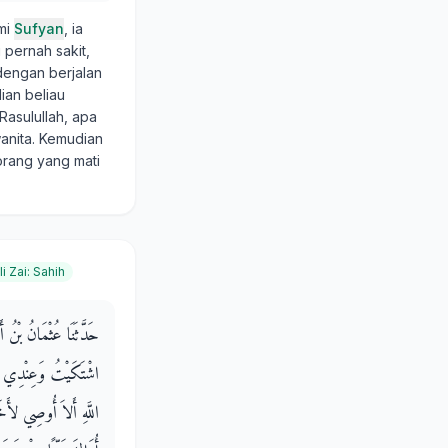
mi
Sufyan
, ia
 pernah sakit,
dengan berjalan
ian beliau
asulullah, apa
anita. Kemudian
orang yang mati
li Zai
:
Sahih
حَدَّثَنَا عُثْمَانُ بْنُ 
اشْتَكَيْتُ وَعِنْدِي س
اللَّهِ أَلاَ أُوصِي لأَخَو