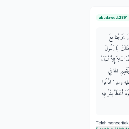
abudawud:2891
َالَ خَرَجْنَا مَعَ
َقَالَتْ يَا رَسُولَ
ُمَا مَالاً إِلاَّ أَخَذَهُ
َقْضِي اللَّهُ فِي
ه عليه وسلم ‏"‏ ادْعُوا
َاوُدَ أَخْطَأَ بِشْرٌ فِيهِ
Telah mencerita