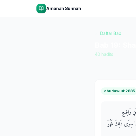
Amanah Sunnah
← Daftar Bab
Bab
19
:
Sha
40
hadits
abudawud:2885
بْنِ رَافِعٍ
مَا سِوَى ذَلِكَ فَهُوَ