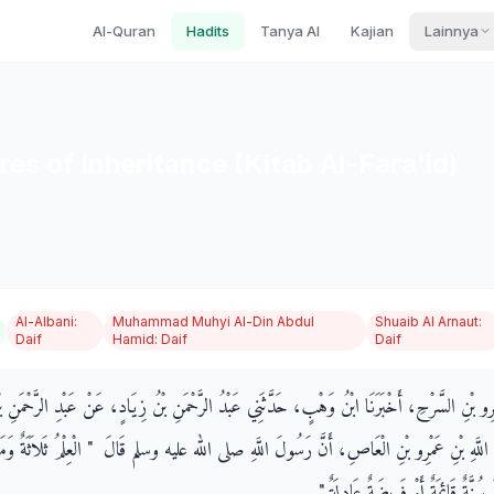
Al-Quran
Hadits
Tanya AI
Kajian
Lainnya
res of Inheritance (Kitab Al-Fara'id)
Al-Albani
:
Muhammad Muhyi Al-Din Abdul
Shuaib Al Arnaut
:
Daif
Hamid
:
Daif
Daif
َمْرِو بْنِ السَّرْحِ، أَخْبَرَنَا ابْنُ وَهْبٍ، حَدَّثَنِي عَبْدُ الرَّحْمَنِ بْنُ زِيَادٍ، عَنْ عَبْدِ الرَّحْمَنِ 
ِ اللَّهِ بْنِ عَمْرِو بْنِ الْعَاصِ، أَنَّ رَسُولَ اللَّهِ صلى الله عليه وسلم قَالَ ‏ "‏ الْعِلْمُ ثَلاَثَةٌ وَ
ُنَّةٌ قَائِمَةٌ أَوْ فَرِيضَةٌ عَادِلَةٌ ‏"‏ ‏.‏