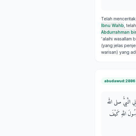
Telah mencerita
Ibnu Wahb
, tel
Abdurrahman bin
'alaihi wasallam 
(yang jelas penj
warisan) yang adi
abudawud:2886
انِي النَّبِيُّ صلى الله
 رَسُولَ اللَّهِ كَيْفَ