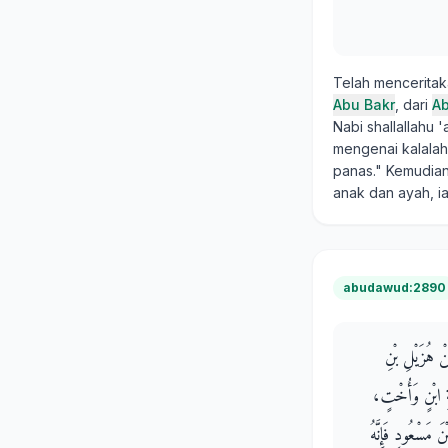
Telah mencerita
Abu Bakr
, dari
Ab
Nabi shallallahu 
mengenai kalalah
panas." Kemudian
anak dan ayah, i
abudawud:2890
نْ هُزَيْلِ بْنِ
َةِ ابْنٍ وَأُخْتٍ
 مَسْعُودٍ فَإِنَّهُ