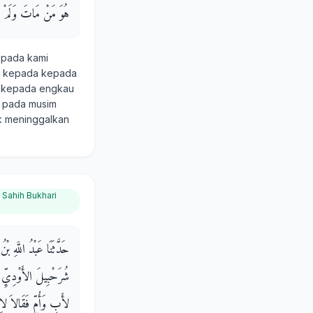
هُوَ مَنْ مَاتَ وَلَمْ يَد
epada kami
ang kepada kepada
wa kepada engkau
n pada musim
ak meninggalkan
:
Sahih Bukhari
حَدَّثَنَا عَبْدُ اللَّهِ 
شُرَحْبِيلَ الأَوْدِيِّ،،
لأَبٍ وَأُمٍّ فَقَالاَ لاِ