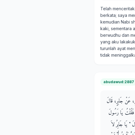
Telah mencerita
berkata; saya m
kemudian Nabi sh
kaki, sementara 
berwudhu dan mem
yang aku lakakuk
turunlah ayat me
tidak meninggalk
abudawud:2887
ْرِ، عَنْ جَابِرٍ، قَالَ
َقُلْتُ يَا رَسُولَ
َ ‏"‏ يَا جَابِرُ لاَ