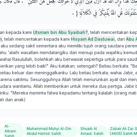
كَ هَذَا وَإِنَّ اللَّهَ قَدْ أَنْزَلَ فَبَيَّنَ الَّذِي لأَخَوَاتِكَ فَجَعَلَ لَهُنَّ الثُّلُثَيْنِ ‏"‏ ‏.‏ قَالَ فَكَانَ جَا
تَفْتُونَكَ قُلِ اللَّهُ يُفْتِيكُمْ فِي الْكَلاَلَةِ ‏}‏ ‏.‏
kan kepada kami
Utsman bin Abu Syaibah?
, telah menceritakan ke
m
, telah menceritakan kepada kami
Hisyam Ad Dastuwai
, dari
Abu 
a; aku sedang sakit sementara aku memiliki tujuh orang saudara per
allahu 'alaihi wasallam mendatangiku dan meniup pada wajahku kemud
 wahai Rasulullah, bolehkah aku berwasiat sepertiga untuk para sau
Berikan yang lebih baik!" Aku katakan; setengah? Beliau berkata: "B
eliau keluar dan meninggalkanku. Lalu beliau berkata; wahai Jabir,
karena sakitmu. Sesungguhnya Allah telah menurunkan ayat dan men
dara wanitamu. Allah memberikan untuk mereka dua pertiga. Jabir be
iriku: "Mereka meminta fatwa kepadamu tentang kalalah (orang mati
ah dan anak)
Al-
Muhammad Muhyi Al-Din
Shuaib Al
Zubair Ali Zai
:
S
Albani
:
Abdul Hamid
:
Sahih
Arnaut
:
Sahih
(4605) Sahih M
Sahih