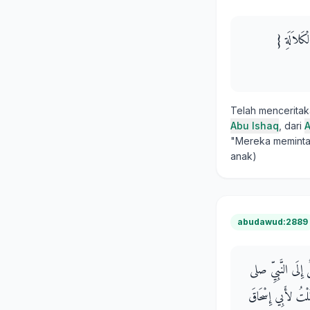
كَلاَلَةِ ‏{‏
Telah mencerita
Abu Ishaq
, dari
A
"Mereka meminta 
anak)
abudawud:2889
 إِلَى النَّبِيِّ صلى
قُلْتُ لأَبِي إِسْحَاقَ