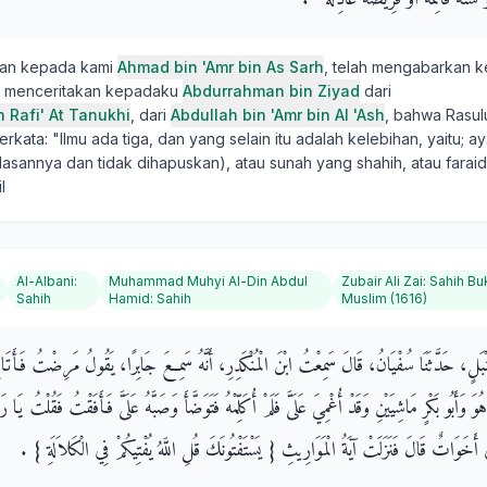
kan kepada kami
Ahmad bin 'Amr bin As Sarh
, telah mengabarkan 
ah menceritakan kepadaku
Abdurrahman bin Ziyad
dari
 Rafi' At Tanukhi
, dari
Abdullah bin 'Amr bin Al 'Ash
, bahwa Rasulu
berkata: "Ilmu ada tiga, dan yang selain itu adalah kelebihan, yaitu;
elasannya dan tidak dihapuskan), atau sunah yang shahih, atau fara
l
Al-Albani
:
Muhammad Muhyi Al-Din Abdul
Zubair Ali Zai
:
Sahih Bu
Sahih
Hamid
:
Sahih
Muslim (1616)
َنْبَلٍ، حَدَّثَنَا سُفْيَانُ، قَالَ سَمِعْتُ ابْنَ الْمُنْكَدِرِ، أَنَّهُ سَمِعَ جَابِرًا، يَقُولُ مَرِضْتُ فَأَتَ
َأَبُو بَكْرٍ مَاشِيَيْنِ وَقَدْ أُغْمِيَ عَلَىَّ فَلَمْ أُكَلِّمْهُ فَتَوَضَّأَ وَصَبَّهُ عَلَىَّ فَأَفَقْتُ فَقُلْتُ يَا
َخَوَاتٌ قَالَ فَنَزَلَتْ آيَةُ الْمَوَارِيثِ ‏{‏ يَسْتَفْتُونَكَ قُلِ اللَّهُ يُفْتِيكُمْ فِي الْكَلاَلَةِ ‏}‏ ‏.‏