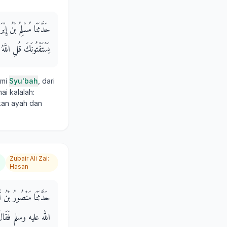
حَدَّثَنَا مُسْلِمُ بْنُ إِ
يَسْتَفْتُونَكَ قُلِ اللَّهُ 
ami
Syu'bah
, dari
ai kalalah:
kan ayah dan
Zubair Ali Zai
:
Hasan
حَدَّثَنَا مَنْصُورُ بْنُ
الله عليه وسلم فَقَالَ يَا