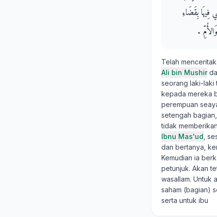
ضِي فِيهَا بِقَضَاءِ
لأُمِّ ‏.‏
Telah mencerita
Ali bin Mushir
da
seorang laki-lak
kepada mereka b
perempuan seaya
setengah bagian,
tidak memberikan
Ibnu Mas'ud
, s
dan bertanya, k
Kemudian ia berk
petunjuk. Akan t
wasallam. Untuk 
saham (bagian) s
serta untuk ibu