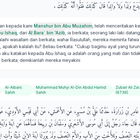
َعْ وَلَدًا وَلاَ وَالِدًا قَالَ كَذَلِكَ ظَنُّوا أَنَّهُ كَذَلِكَ ‏.‏
kan kepada kami
Manshur bin Abu Muzahim
, telah menceritakan k
u Ishaq
, dari
Al Bara` bin 'Azib
, ia berkata; seorang laki-laki dat
'alaihi wasallam dan berkata; wahai Rasulullah, mereka meminta fat
, apakah kalalah itu? Beliau berkata: "Cukup bagimu ayat yang turu
 aku katakan kepada Abu Ishaq; ia adalah orang yang mati dan tid
a berkata; demikianlah mereka meyakini
Al-Albani
:
Muhammad Muhyi Al-Din Abdul Hamid
:
Zubair Ali Zai
Sahih
Sahih
(6736)
بْنُ عَامِرِ بْنِ زُرَارَةَ، حَدَّثَنَا عَلِيُّ بْنُ مُسْهِرٍ، عَنِ الأَعْمَشِ، عَنْ أَبِي قَيْسٍ الأَوْدِيِّ، عَ
 قَالَ جَاءَ رَجُلٌ إِلَى أَبِي مُوسَى الأَشْعَرِيِّ وَسَلْمَانَ بْنِ رَبِيعَةَ فَسَأَلَهُمَا عَنِ ابْنَةٍ وَابْن
بْنَتِهِ النِّصْفُ وَلِلأُخْتِ مِنَ الأَبِ وَالأُمِّ النِّصْفُ وَلَمْ يُوَرِّثَا ابْنَةَ الاِبْنِ شَيْئًا وَأْتِ ابْنَ