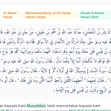
Al-Albani
:
Muhammad Muhyi Al-Din Abdul
Shuaib Al Arnaut
:
Hasan
Hamid
:
Hasan
Hasan Sahih
ثَنَا بِشْرُ بْنُ الْمُفَضَّلِ، حَدَّثَنَا عَبْدُ اللَّهِ بْنُ مُحَمَّدِ بْنِ عَقِيلٍ، عَنْ جَابِرِ بْنِ عَبْدِ اللَّهِ، ق
عليه وسلم حَتَّى جِئْنَا امْرَأَةً مِنَ الأَنْصَارِ فِي الأَسْوَاقِ فَجَاءَتِ الْمَرْأَةُ بِابْنَتَيْنِ لَهَا ف
بِتِ بْنِ قَيْسٍ قُتِلَ مَعَكَ يَوْمَ أُحُدٍ وَقَدِ اسْتَفَاءَ عَمُّهُمَا مَالَهُمَا وَمِيرَاثَهُمَا كُلَّهُ فَلَمْ يَدَعْ لَه
لَّهِ فَوَاللَّهِ لاَ تُنْكَحَانِ أَبَدًا إِلاَّ وَلَهُمَا مَالٌ ‏.‏ فَقَالَ رَسُولُ اللَّهِ صلى الله عليه وسلم ‏"‏ ي
َلَتْ سُورَةُ النِّسَاءِ ‏{‏ يُوصِيكُمُ اللَّهُ فِي أَوْلاَدِكُمْ ‏}‏ الآيَةَ ‏.‏ فَقَالَ رَسُولُ اللَّهِ صلى الل
 ‏"‏ ‏.‏ فَقَالَ لِعَمِّهِمَا ‏"‏ أَعْطِهِمَا الثُّلُثَيْنِ وَأَعْطِ أُمَّهُمَا الثُّمُنَ وَمَا بَقِيَ فَلَكَ ‏"‏ ‏.‏ قَالَ أَبُو د
 بْنِ الرَّبِيعِ وَثَابِتُ بْنُ قَيْسٍ قُتِلَ يَوْمَ الْيَمَامَةِ ‏.‏
kan kepada kami
Musaddad
, telah menceritakan kepada kami