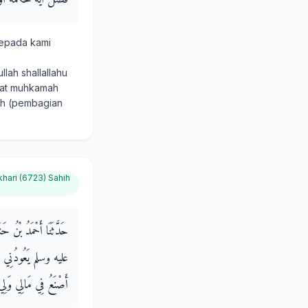
kepada kami
llah shallallahu
 ayat muhkamah
idh (pembagian
khari (6723) Sahih
حَدَّثَنَا أَحْمَدُ بْنُ ح
عليه وسلم يَعُودُنِي هُوَ و
أَصْنَعُ فِي مَالِي وَلِي أ