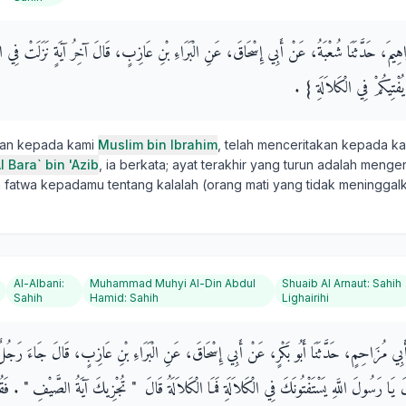
بْرَاهِيمَ، حَدَّثَنَا شُعْبَةُ، عَنْ أَبِي إِسْحَاقَ، عَنِ الْبَرَاءِ بْنِ عَازِبٍ، قَالَ آخِرُ آيَةٍ نَزَلَتْ فِي الْ
يُفْتِيكُمْ فِي الْكَلاَلَةِ ‏}‏ ‏.‏
kan kepada kami
Muslim bin Ibrahim
, telah menceritakan kepada k
l Bara` bin 'Azib
, ia berkata; ayat terakhir yang turun adalah mengen
fatwa kepadamu tentang kalalah (orang mati yang tidak meninggal
Al-Albani
:
Muhammad Muhyi Al-Din Abdul
Shuaib Al Arnaut
:
Sahih
Sahih
Hamid
:
Sahih
Lighairihi
 أَبِي مُزَاحِمٍ، حَدَّثَنَا أَبُو بَكْرٍ، عَنْ أَبِي إِسْحَاقَ، عَنِ الْبَرَاءِ بْنِ عَازِبٍ، قَالَ جَاءَ رَجُلٌ
 رَسُولَ اللَّهِ يَسْتَفْتُونَكَ فِي الْكَلاَلَةِ فَمَا الْكَلاَلَةُ قَالَ ‏ "‏ تُجْزِيكَ آيَةُ الصَّيْفِ ‏"‏ ‏.‏ فَ