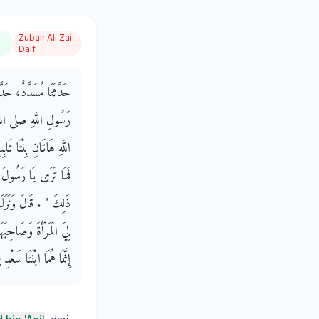
Zubair Ali Zai
:
Daif
حَدَّثَنَا مُسَدَّدٌ، حَدَّ
رَسُولِ اللَّهِ صلى الله 
اللَّهِ هَاتَانِ بِنْتَا ثَا
فَمَا تَرَى يَا رَسُولَ ال
ذَلِكَ ‏"‏ ‏.‏ قَالَ وَنَز
لِيَ الْمَرْأَةَ وَصَاحِبَهَا
إِنَّمَا هُمَا ابْنَتَا سَعْدِ