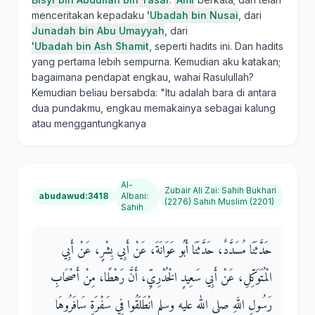
menceritakan kepadaku
'Ubadah bin Nusai
, dari
Junadah bin Abu Umayyah
, dari
'Ubadah bin Ash Shamit
, seperti hadits ini. Dan hadits
yang pertama lebih sempurna. Kemudian aku katakan;
bagaimana pendapat engkau, wahai Rasulullah?
Kemudian beliau bersabda: "Itu adalah bara di antara
dua pundakmu, engkau memakainya sebagai kalung
atau menggantungkanya
Al-
Zubair Ali Zai
:
Sahih Bukhari
abudawud:3418
Albani
:
(2276) Sahih Muslim (2201)
Sahih
حَدَّثَنَا مُسَدَّدٌ، حَدَّثَنَا أَبُو عَوَانَةَ، عَنْ أَبِي بِشْرٍ، عَنْ أَبِي
الْمُتَوَكِّلِ، عَنْ أَبِي سَعِيدٍ الْخُدْرِيِّ، أَنَّ رَهْطًا، مِنْ أَصْحَابِ
رَسُولِ اللَّهِ صلى الله عليه وسلم انْطَلَقُوا فِي سَفْرَةٍ سَافَرُوهَا