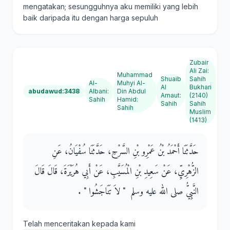
mengatakan; sesungguhnya aku memiliki yang lebih
baik daripada itu dengan harga sepuluh
Zubair
Ali Zai
:
Muhammad
Shuaib
Sahih
Al-
Muhyi Al-
Al
Bukhari
abudawud:3438
Albani
:
Din Abdul
Arnaut
:
(2140)
Sahih
Hamid
:
Sahih
Sahih
Sahih
Muslim
(1413)
حَدَّثَنَا أَحْمَدُ بْنُ عَمْرِو بْنِ السَّرْحِ، حَدَّثَنَا سُفْيَانُ، عَنِ
الزُّهْرِيِّ، عَنْ سَعِيدِ بْنِ الْمُسَيَّبِ، عَنْ أَبِي هُرَيْرَةَ، قَالَ قَالَ
النَّبِيُّ صلى الله عليه وسلم ‏ "‏ لاَ تَنَاجَشُوا ‏"‏ ‏.‏
Telah menceritakan kepada kami