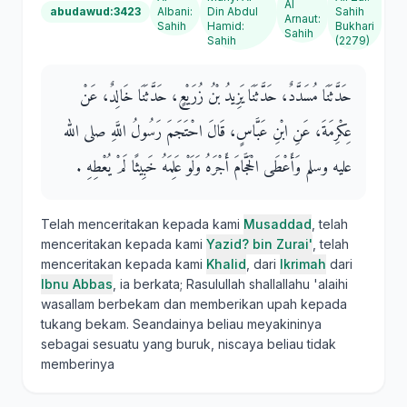
Al
abudawud:3423
Albani
:
Din Abdul
Sahih
Arnaut
:
Sahih
Hamid
:
Bukhari
Sahih
Sahih
(2279)
حَدَّثَنَا مُسَدَّدٌ، حَدَّثَنَا يَزِيدُ بْنُ زُرَيْعٍ، حَدَّثَنَا خَالِدٌ، عَنْ
عِكْرِمَةَ، عَنِ ابْنِ عَبَّاسٍ، قَالَ احْتَجَمَ رَسُولُ اللَّهِ صلى الله
عليه وسلم وَأَعْطَى الْحَجَّامَ أَجْرَهُ وَلَوْ عَلِمَهُ خَبِيثًا لَمْ يُعْطِهِ ‏.‏
Telah menceritakan kepada kami
Musaddad
, telah
menceritakan kepada kami
Yazid? bin Zurai'
, telah
menceritakan kepada kami
Khalid
, dari
Ikrimah
dari
Ibnu Abbas
, ia berkata; Rasulullah shallallahu 'alaihi
wasallam berbekam dan memberikan upah kepada
tukang bekam. Seandainya beliau meyakininya
sebagai sesuatu yang buruk, niscaya beliau tidak
memberinya