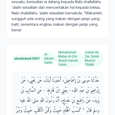
sesuatu, kemudian ia datang kepada Nabi shallallahu
'alaihi wasallam dan menceritakan hal kepada beliau.
Nabi shallallahu 'alaihi wasallam bersabda: "Makanlah,
sungguh ada orang yang makan dengan jampi yang
batil, sementara engkau makan dengan jampi yang
benar
Muhammad
Zubair Ali
Al-
Muhyi Al-Din
Zai
:
Sahih
abudawud:3421
Albani
:
Abdul Hamid
:
Muslim
Sahih
Sahih
(1568)
حَدَّثَنَا مُوسَى بْنُ إِسْمَاعِيلَ، أَخْبَرَنَا أَبَانُ، عَنْ يَحْيَى، عَنْ
إِبْرَاهِيمَ بْنِ عَبْدِ اللَّهِ، - يَعْنِي ابْنَ قَارِظٍ - عَنِ السَّائِبِ بْنِ
يَزِيدَ، عَنْ رَافِعِ بْنِ خَدِيجٍ، أَنَّ رَسُولَ اللَّهِ صلى الله عليه
وسلم قَالَ ‏ "‏ كَسْبُ الْحَجَّامِ خَبِيثٌ وَثَمَنُ الْكَلْبِ خَبِيثٌ وَمَهْرُ