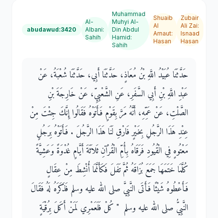
Muhammad
Shuaib
Zubair
Al-
Muhyi Al-
Al
Ali Zai
:
abudawud:3420
Albani
:
Din Abdul
Arnaut
:
Isnaad
Sahih
Hamid
:
Hasan
Hasan
Sahih
حَدَّثَنَا عُبَيْدُ اللَّهِ بْنُ مُعَاذٍ، حَدَّثَنَا أَبِي، حَدَّثَنَا شُعْبَةُ، عَنْ
عَبْدِ اللَّهِ بْنِ أَبِي السَّفَرِ، عَنِ الشَّعْبِيِّ، عَنْ خَارِجَةَ بْنِ
الصَّلْتِ، عَنْ عَمِّهِ، أَنَّهُ مَرَّ بِقَوْمٍ فَأَتَوْهُ فَقَالُوا إِنَّكَ جِئْتَ مِنْ
عِنْدِ هَذَا الرَّجُلِ بِخَيْرٍ فَارْقِ لَنَا هَذَا الرَّجُلَ ‏.‏ فَأَتَوْهُ بِرَجُلٍ
مَعْتُوهٍ فِي الْقُيُودِ فَرَقَاهُ بِأُمِّ الْقُرْآنِ ثَلاَثَةَ أَيَّامٍ غُدْوَةً وَعَشِيَّةً
كُلَّمَا خَتَمَهَا جَمَعَ بُزَاقَهُ ثُمَّ تَفَلَ فَكَأَنَّمَا أُنْشِطَ مِنْ عِقَالٍ
فَأَعْطُوهُ شَيْئًا فَأَتَى النَّبِيَّ صلى الله عليه وسلم فَذَكَرَهُ لَهُ فَقَالَ
النَّبِيُّ صلى الله عليه وسلم ‏ "‏ كُلْ فَلَعَمْرِي لَمَنْ أَكَلَ بِرُقْيَةٍ