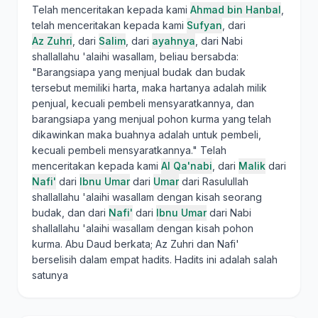
Telah menceritakan kepada kami
Ahmad bin Hanbal
,
telah menceritakan kepada kami
Sufyan
, dari
Az Zuhri
, dari
Salim
, dari
ayahnya
, dari Nabi
shallallahu 'alaihi wasallam, beliau bersabda:
"Barangsiapa yang menjual budak dan budak
tersebut memiliki harta, maka hartanya adalah milik
penjual, kecuali pembeli mensyaratkannya, dan
barangsiapa yang menjual pohon kurma yang telah
dikawinkan maka buahnya adalah untuk pembeli,
kecuali pembeli mensyaratkannya." Telah
menceritakan kepada kami
Al Qa'nabi
, dari
Malik
dari
Nafi'
dari
Ibnu Umar
dari
Umar
dari Rasulullah
shallallahu 'alaihi wasallam dengan kisah seorang
budak, dan dari
Nafi'
dari
Ibnu Umar
dari Nabi
shallallahu 'alaihi wasallam dengan kisah pohon
kurma. Abu Daud berkata; Az Zuhri dan Nafi'
berselisih dalam empat hadits. Hadits ini adalah salah
satunya