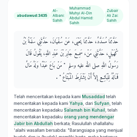
Muhammad
Al-
Zubair
Muhyi Al-Din
abudawud:3435
Albani
:
Ali Zai
:
Abdul Hamid
:
Sahih
Sahih
Sahih
حَدَّثَنَا مُسَدَّدٌ، حَدَّثَنَا يَحْيَى، عَنْ سُفْيَانَ، حَدَّثَنِي سَلَمَةُ بْنُ
كُهَيْلٍ، حَدَّثَنِي مَنْ، سَمِعَ جَابِرَ بْنَ عَبْدِ اللَّهِ، يَقُولُ قَالَ
رَسُولُ اللَّهِ صلى الله عليه وسلم ‏ "‏ مَنْ بَاعَ عَبْدًا وَلَهُ مَالٌ
فَمَالُهُ لِلْبَائِعِ إِلاَّ أَنْ يَشْتَرِطَ الْمُبْتَاعُ ‏"‏ ‏.‏
Telah menceritakan kepada kami
Musaddad
telah
menceritakan kepada kami
Yahya
, dari
Sufyan
, telah
menceritakan kepadaku
Salamah bin Kuhail
, telah
menceritakan kepadaku
orang yang mendengar
Jabir bin Abdullah
berkata; Rasulullah shallallahu
'alaihi wasallam bersabda: "Barangsiapa yang menjual
budak dan ia (budak) memiliki harta, maka hartanya