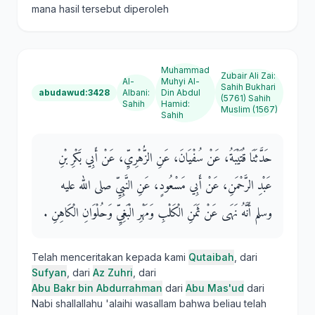
mana hasil tersebut diperoleh
Muhammad
Zubair Ali Zai
:
Al-
Muhyi Al-
Sahih Bukhari
abudawud:3428
Albani
:
Din Abdul
(5761) Sahih
Sahih
Hamid
:
Muslim (1567)
Sahih
حَدَّثَنَا قُتَيْبَةُ، عَنْ سُفْيَانَ، عَنِ الزُّهْرِيِّ، عَنْ أَبِي بَكْرِ بْنِ
عَبْدِ الرَّحْمَنِ، عَنْ أَبِي مَسْعُودٍ، عَنِ النَّبِيِّ صلى الله عليه
وسلم أَنَّهُ نَهَى عَنْ ثَمَنِ الْكَلْبِ وَمَهْرِ الْبَغِيِّ وَحُلْوَانِ الْكَاهِنِ ‏.‏
Telah menceritakan kepada kami
Qutaibah
, dari
Sufyan
, dari
Az Zuhri
, dari
Abu Bakr bin Abdurrahman
dari
Abu Mas'ud
dari
Nabi shallallahu 'alaihi wasallam bahwa beliau telah