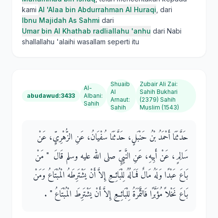
kami
Al 'Alaa bin Abdurrahman Al Huraqi
, dari
Ibnu Majidah As Sahmi
dari
Umar bin Al Khathab radliallahu 'anhu
dari Nabi
shallallahu 'alaihi wasallam seperti itu
Shuaib
Zubair Ali Zai
:
Al-
Al
Sahih Bukhari
abudawud:3433
Albani
:
Arnaut
:
(2379) Sahih
Sahih
Sahih
Muslim (1543)
حَدَّثَنَا أَحْمَدُ بْنُ حَنْبَلٍ، حَدَّثَنَا سُفْيَانُ، عَنِ الزُّهْرِيِّ، عَنْ
سَالِمٍ، عَنْ أَبِيهِ، عَنِ النَّبِيِّ صلى الله عليه وسلم قَالَ ‏ "‏ مَنْ
بَاعَ عَبْدًا وَلَهُ مَالٌ فَمَالُهُ لِلْبَائِعِ إِلاَّ أَنْ يَشْتَرِطَهُ الْمُبْتَاعُ وَمَنْ
بَاعَ نَخْلاً مُؤَبَّرًا فَالثَّمَرَةُ لِلْبَائِعِ إِلاَّ أَنْ يَشْتَرِطَ الْمُبْتَاعُ ‏"‏ ‏.‏