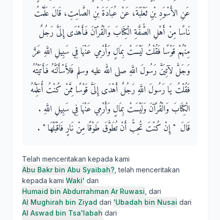
عَنِ الأَسْوَدِ بْنِ ثَعْلَبَةَ، عَنْ عُبَادَةَ بْنِ الصَّامِتِ، قَالَ عَلَّمْتُ
نَاسًا مِنْ أَهْلِ الصُّفَّةِ الْكِتَابَ وَالْقُرْآنَ فَأَهْدَى إِلَىَّ رَجُلٌ
مِنْهُمْ قَوْسًا فَقُلْتُ لَيْسَتْ بِمَالٍ وَأَرْمِي عَنْهَا فِي سَبِيلِ اللَّهِ عَزَّ
وَجَلَّ لآتِيَنَّ رَسُولَ اللَّهِ صلى الله عليه وسلم فَلأَسْأَلَنَّهُ فَأَتَيْتُهُ
فَقُلْتُ يَا رَسُولَ اللَّهِ رَجُلٌ أَهْدَى إِلَىَّ قَوْسًا مِمَّنْ كُنْتُ أُعَلِّمُهُ
الْكِتَابَ وَالْقُرْآنَ وَلَيْسَتْ بِمَالٍ وَأَرْمِي عَنْهَا فِي سَبِيلِ اللَّهِ ‏.‏
قَالَ ‏ "‏ إِنْ كُنْتَ تُحِبُّ أَنْ تُطَوَّقَ طَوْقًا مِنْ نَارٍ فَاقْبَلْهَا ‏"‏ ‏.‏
Telah menceritakan kepada kami
Abu Bakr bin Abu Syaibah?
, telah menceritakan
kepada kami
Waki'
dan
Humaid bin Abdurrahman Ar Ruwasi
, dari
Al Mughirah bin Ziyad
dari
'Ubadah bin Nusai
dari
Al Aswad bin Tsa'labah
dari