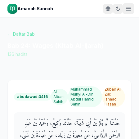
Amanah Sunnah
← Daftar Bab
Bab
24
:
Wages (Kitab Al-Ijarah)
136
hadits
Muhammad
Zubair Ali
Al-
Muhyi Al-Din
Zai
:
abudawud:3416
Albani
:
Abdul Hamid
:
Isnaad
Sahih
Sahih
Hasan
حَدَّثَنَا أَبُو بَكْرِ بْنُ أَبِي شَيْبَةَ، حَدَّثَنَا وَكِيعٌ، وَحُمَيْدُ بْنُ عَبْدِ
الرَّحْمَنِ الرُّؤَاسِيُّ، عَنْ مُغِيرَةَ بْنِ زِيَادٍ، عَنْ عُبَادَةَ بْنِ نُسَىٍّ،