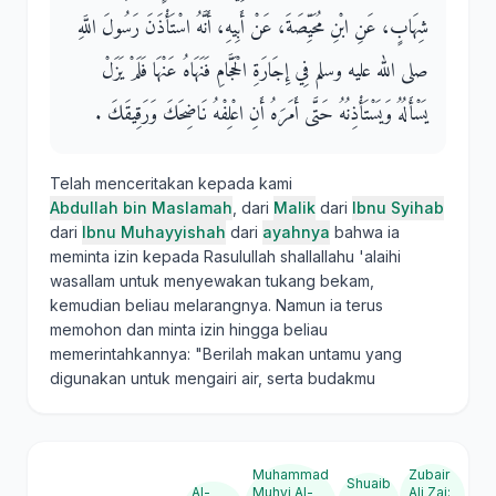
شِهَابٍ، عَنِ ابْنِ مُحَيِّصَةَ، عَنْ أَبِيهِ، أَنَّهُ اسْتَأْذَنَ رَسُولَ اللَّهِ
صلى الله عليه وسلم فِي إِجَارَةِ الْحَجَّامِ فَنَهَاهُ عَنْهَا فَلَمْ يَزَلْ
يَسْأَلُهُ وَيَسْتَأْذِنُهُ حَتَّى أَمَرَهُ أَنِ اعْلِفْهُ نَاضِحَكَ وَرَقِيقَكَ ‏.‏
Telah menceritakan kepada kami
Abdullah bin Maslamah
, dari
Malik
dari
Ibnu Syihab
dari
Ibnu Muhayyishah
dari
ayahnya
bahwa ia
meminta izin kepada Rasulullah shallallahu 'alaihi
wasallam untuk menyewakan tukang bekam,
kemudian beliau melarangnya. Namun ia terus
memohon dan minta izin hingga beliau
memerintahkannya: "Berilah makan untamu yang
digunakan untuk mengairi air, serta budakmu
Muhammad
Zubair
Shuaib
Al-
Muhyi Al-
Ali Zai
: