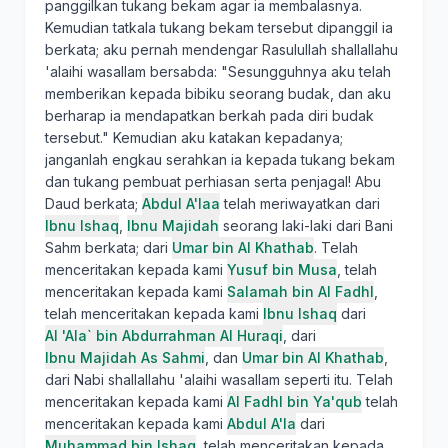
panggilkan tukang bekam agar ia membalasnya.
Kemudian tatkala tukang bekam tersebut dipanggil ia
berkata; aku pernah mendengar Rasulullah shallallahu
'alaihi wasallam bersabda: "Sesungguhnya aku telah
memberikan kepada bibiku seorang budak, dan aku
berharap ia mendapatkan berkah pada diri budak
tersebut." Kemudian aku katakan kepadanya;
janganlah engkau serahkan ia kepada tukang bekam
dan tukang pembuat perhiasan serta penjagal! Abu
Daud berkata;
Abdul A'laa
telah meriwayatkan dari
Ibnu Ishaq
,
Ibnu Majidah
seorang laki-laki dari Bani
Sahm berkata; dari
Umar bin Al Khathab
. Telah
menceritakan kepada kami
Yusuf bin Musa
, telah
menceritakan kepada kami
Salamah bin Al Fadhl
,
telah menceritakan kepada kami
Ibnu Ishaq
dari
Al 'Ala` bin Abdurrahman Al Huraqi
, dari
Ibnu Majidah As Sahmi
, dan
Umar bin Al Khathab
,
dari Nabi shallallahu 'alaihi wasallam seperti itu. Telah
menceritakan kepada kami
Al Fadhl bin Ya'qub
telah
menceritakan kepada kami
Abdul A'la
dari
Muhammad bin Ishaq
, telah menceritakan kepada