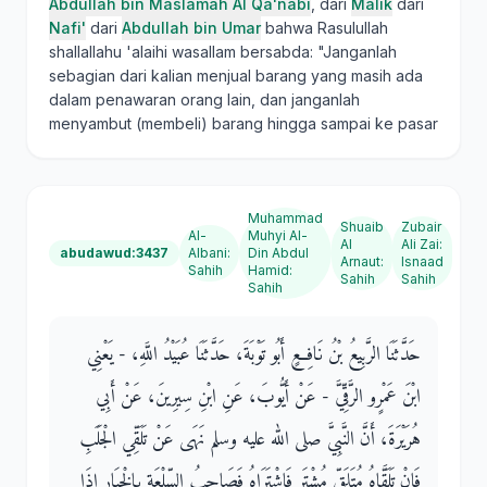
Abdullah bin Maslamah Al Qa'nabi
, dari
Malik
dari
Nafi'
dari
Abdullah bin Umar
bahwa Rasulullah
shallallahu 'alaihi wasallam bersabda: "Janganlah
sebagian dari kalian menjual barang yang masih ada
dalam penawaran orang lain, dan janganlah
menyambut (membeli) barang hingga sampai ke pasar
Muhammad
Shuaib
Zubair
Al-
Muhyi Al-
Al
Ali Zai
:
abudawud:3437
Albani
:
Din Abdul
Arnaut
:
Isnaad
Sahih
Hamid
:
Sahih
Sahih
Sahih
حَدَّثَنَا الرَّبِيعُ بْنُ نَافِعٍ أَبُو تَوْبَةَ، حَدَّثَنَا عُبَيْدُ اللَّهِ، - يَعْنِي
ابْنَ عَمْرٍو الرَّقِّيَّ - عَنْ أَيُّوبَ، عَنِ ابْنِ سِيرِينَ، عَنْ أَبِي
هُرَيْرَةَ، أَنَّ النَّبِيَّ صلى الله عليه وسلم نَهَى عَنْ تَلَقِّي الْجَلَبِ
فَإِنْ تَلَقَّاهُ مُتَلَقٍّ مُشْتَرٍ فَاشْتَرَاهُ فَصَاحِبُ السِّلْعَةِ بِالْخِيَارِ إِذَا