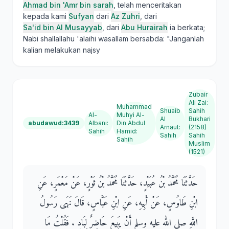
Ahmad bin 'Amr bin sarah
, telah menceritakan
kepada kami
Sufyan
dari
Az Zuhri
, dari
Sa'id bin Al Musayyab
, dari
Abu Hurairah
ia berkata;
Nabi shallallahu 'alaihi wasallam bersabda: "Janganlah
kalian melakukan najsy
Zubair
Ali Zai
:
Muhammad
Shuaib
Sahih
Al-
Muhyi Al-
Al
Bukhari
abudawud:3439
Albani
:
Din Abdul
Arnaut
:
(2158)
Sahih
Hamid
:
Sahih
Sahih
Sahih
Muslim
(1521)
حَدَّثَنَا مُحَمَّدُ بْنُ عُبَيْدٍ، حَدَّثَنَا مُحَمَّدُ بْنُ ثَوْرٍ، عَنْ مَعْمَرٍ، عَنِ
ابْنِ طَاوُسٍ، عَنْ أَبِيهِ، عَنِ ابْنِ عَبَّاسٍ، قَالَ نَهَى رَسُولُ
اللَّهِ صلى الله عليه وسلم أَنْ يَبِيعَ حَاضِرٌ لِبَادٍ ‏.‏ فَقُلْتُ مَا