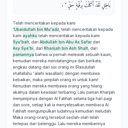
بَاطِلٍ لَقَدْ أَكَلْتَ بِرُقْيَةٍ حَقٍّ ‏"‏ ‏.‏
Telah menceritakan kepada kami
'Ubaidullah bin Mu'adz
, telah menceritakan kepada
kami
ayahku
telah menceritakan kepada kami
Syu'bah
, dari
Abdullah bin Abu As Safar
dari
Asy Sya'bi
, dari
Kharijah bin Ash Shalt
, dari
pamannya
bahwa ia pernah melewati sebuah kaum,
kemudian mereka mendatanginya dan berkata;
engkau datang dari sisi orang ini (Rasulullah
shallallahu 'alaihi wasallam) dengan membawa
kebaikan, maka jampilah orang ini untuk kami!
Kemudian mereka membawa orang yang hilang
akalnya dalam keadaan terbaring. Lalu paman Kharijah
menjampinya dengan Al Fatihah selama tiga hari pagi
dan sore, setiap kali ia menyelesaikan membaca Al
Fatihah mengumpulkan ludahnya kemudian meludah.
Maka orang-orang tersebut seolah-olah telah
terlepas dari belenggu. Lalu mereka memberinya