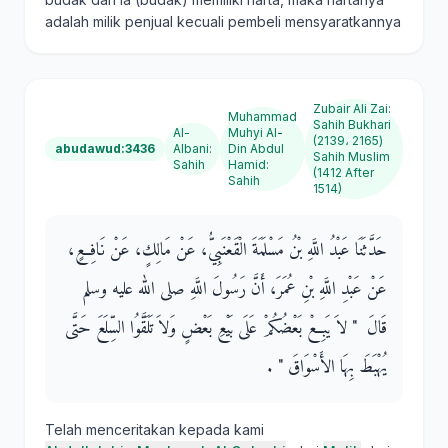
adalah milik penjual kecuali pembeli mensyaratkannya
Zubair Ali Zai
:
Muhammad
Sahih Bukhari
Al-
Muhyi Al-
(2139، 2165)
abudawud:3436
Albani
:
Din Abdul
Sahih Muslim
Sahih
Hamid
:
(1412 After
Sahih
1514)
حَدَّثَنَا عَبْدُ اللَّهِ بْنُ مَسْلَمَةَ الْقَعْنَبِيُّ، عَنْ مَالِكٍ، عَنْ نَافِعٍ،
عَنْ عَبْدِ اللَّهِ بْنِ عُمَرَ، أَنَّ رَسُولَ اللَّهِ صلى الله عليه وسلم
قَالَ ‏ "‏ لاَ يَبِعْ بَعْضُكُمْ عَلَى بَيْعِ بَعْضٍ وَلاَ تَلَقَّوُا السِّلَعَ حَتَّى
يُهْبَطَ بِهَا الأَسْوَاقَ ‏"‏ ‏.‏
Telah menceritakan kepada kami