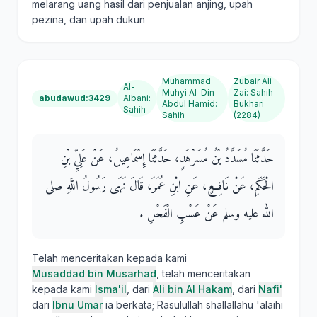
melarang uang hasil dari penjualan anjing, upah
pezina, dan upah dukun
Muhammad
Zubair Ali
Al-
Muhyi Al-Din
Zai
:
Sahih
abudawud:3429
Albani
:
Abdul Hamid
:
Bukhari
Sahih
Sahih
(2284)
حَدَّثَنَا مُسَدَّدُ بْنُ مُسَرْهَدٍ، حَدَّثَنَا إِسْمَاعِيلُ، عَنْ عَلِيِّ بْنِ
الْحَكَمِ، عَنْ نَافِعٍ، عَنِ ابْنِ عُمَرَ، قَالَ نَهَى رَسُولُ اللَّهِ صلى
الله عليه وسلم عَنْ عَسْبِ الْفَحْلِ ‏.‏
Telah menceritakan kepada kami
Musaddad bin Musarhad
, telah menceritakan
kepada kami
Isma'il
, dari
Ali bin Al Hakam
, dari
Nafi'
dari
Ibnu Umar
ia berkata; Rasulullah shallallahu 'alaihi