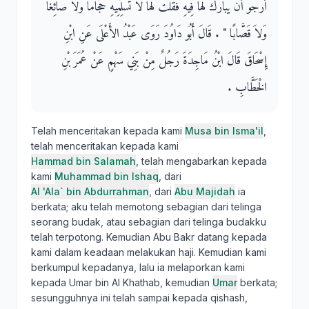
أَرْجُو أَنْ يُبَارَكَ لَهَا فِيهِ فَقُلْتُ لَهَا لاَ تُسَلِّمِيهِ حَجَّامًا وَلاَ صَائِغًا
وَلاَ قَصَّابًا ‏"‏ ‏.‏ قَالَ أَبُو دَاوُدَ رَوَى عَبْدُ الأَعْلَى عَنِ ابْنِ
إِسْحَاقَ قَالَ ابْنُ مَاجِدَةَ رَجُلٌ مِنْ بَنِي سَهْمٍ عَنْ عُمَرَ بْنِ
الْخَطَّابِ ‏.‏
Telah menceritakan kepada kami
Musa bin Isma'il
,
telah menceritakan kepada kami
Hammad bin Salamah
, telah mengabarkan kepada
kami
Muhammad bin Ishaq
, dari
Al 'Ala` bin Abdurrahman
, dari
Abu Majidah
ia
berkata; aku telah memotong sebagian dari telinga
seorang budak, atau sebagian dari telinga budakku
telah terpotong. Kemudian Abu Bakr datang kepada
kami dalam keadaan melakukan haji. Kemudian kami
berkumpul kepadanya, lalu ia melaporkan kami
kepada Umar bin Al Khathab, kemudian
Umar
berkata;
sesungguhnya ini telah sampai kepada qishash,