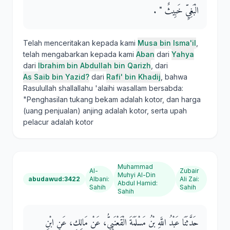
الْبَغِيِّ خَبِيثٌ ‏"‏ ‏.‏
Telah menceritakan kepada kami
Musa bin Isma'il
,
telah mengabarkan kepada kami
Aban
dari
Yahya
dari
Ibrahim bin Abdullah bin Qarizh
, dari
As Saib bin Yazid?
dari
Rafi' bin Khadij
, bahwa
Rasulullah shallallahu 'alaihi wasallam bersabda:
"Penghasilan tukang bekam adalah kotor, dan harga
(uang penjualan) anjing adalah kotor, serta upah
pelacur adalah kotor
Muhammad
Al-
Zubair
Muhyi Al-Din
abudawud:3422
Albani
:
Ali Zai
:
Abdul Hamid
:
Sahih
Sahih
Sahih
حَدَّثَنَا عَبْدُ اللَّهِ بْنُ مَسْلَمَةَ الْقَعْنَبِيُّ، عَنْ مَالِكٍ، عَنِ ابْنِ