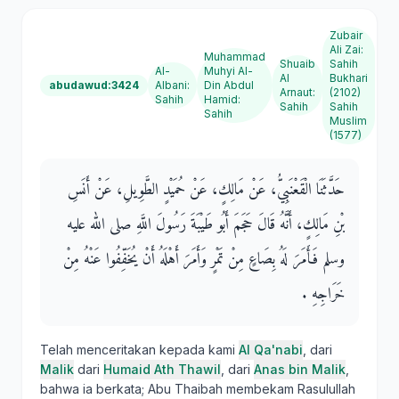
Zubair
Ali Zai
:
Muhammad
Shuaib
Sahih
Al-
Muhyi Al-
Al
Bukhari
abudawud:3424
Albani
:
Din Abdul
Arnaut
:
(2102)
Sahih
Hamid
:
Sahih
Sahih
Sahih
Muslim
(1577)
حَدَّثَنَا الْقَعْنَبِيُّ، عَنْ مَالِكٍ، عَنْ حُمَيْدٍ الطَّوِيلِ، عَنْ أَنَسِ
بْنِ مَالِكٍ، أَنَّهُ قَالَ حَجَمَ أَبُو طَيْبَةَ رَسُولَ اللَّهِ صلى الله عليه
وسلم فَأَمَرَ لَهُ بِصَاعٍ مِنْ تَمْرٍ وَأَمَرَ أَهْلَهُ أَنْ يُخَفِّفُوا عَنْهُ مِنْ
خَرَاجِهِ ‏.‏
Telah menceritakan kepada kami
Al Qa'nabi
, dari
Malik
dari
Humaid Ath Thawil
, dari
Anas bin Malik
,
bahwa ia berkata; Abu Thaibah membekam Rasulullah