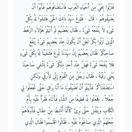
فَنَزَلُوا بِحَىٍّ مِنْ أَحْيَاءِ الْعَرَبِ فَاسْتَضَافُوهُمْ فَأَبَوْا أَنْ
يُضَيِّفُوهُمْ - قَالَ - فَلُدِغَ سَيِّدُ ذَلِكَ الْحَىِّ فَشَفَوْا لَهُ بِكُلِّ
شَىْءٍ لاَ يَنْفَعُهُ شَىْءٌ ‏.‏ فَقَالَ بَعْضُهُمْ لَوْ أَتَيْتُمْ هَؤُلاَءِ الرَّهْطَ
الَّذِينَ نَزَلُوا بِكُمْ لَعَلَّ أَنْ يَكُونَ عِنْدَ بَعْضِهِمْ شَىْءٌ يَنْفَعُ
صَاحِبَكُمْ فَقَالَ بَعْضُهُمْ إِنَّ سَيِّدَنَا لُدِغَ فَشَفَيْنَا لَهُ بِكُلِّ شَىْءٍ
فَلاَ يَنْفَعُهُ شَىْءٌ فَهَلْ عِنْدَ أَحَدٍ مِنْكُمْ شَىْءٌ يَشْفِي صَاحِبَنَا
يَعْنِي رُقْيَةً ‏.‏ فَقَالَ رَجُلٌ مِنَ الْقَوْمِ إِنِّي لأَرْقِي وَلَكِنِ
اسْتَضَفْنَاكُمْ فَأَبَيْتُمْ أَنْ تُضَيِّفُونَا مَا أَنَا بِرَاقٍ حَتَّى تَجْعَلُوا لِي
جُعْلاً ‏.‏ فَجَعَلُوا لَهُ قَطِيعًا مِنَ الشَّاءِ فَأَتَاهُ فَقَرَأَ عَلَيْهِ بِأُمِّ
الْكِتَابِ وَيَتْفُلُ حَتَّى بَرِئَ كَأَنَّمَا أُنْشِطَ مِنْ عِقَالٍ فَأَوْفَاهُمْ
جُعْلَهُمُ الَّذِي صَالَحُوهُ عَلَيْهِ ‏.‏ فَقَالُوا اقْتَسِمُوا فَقَالَ الَّذِي