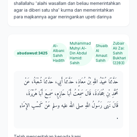
shallallahu 'alaihi wasallam dan beliau memerintahkan
agar ia diberi satu sha' kurma dan memerintahkan
para majikannya agar meringankan upeti darinya
Muhammad
Zubair
Al-
Shuaib
Muhyi Al-
Ali Zai
:
Albani
:
Al
abudawud:3425
Din Abdul
Sahih
Sahih
Arnaut
:
Hamid
:
Bukhari
Hadith
Sahih
Sahih
(2283)
حَدَّثَنَا عُبَيْدُ اللَّهِ بْنُ مُعَاذٍ، حَدَّثَنَا أَبِي، حَدَّثَنَا شُعْبَةُ، عَنْ
مُحَمَّدِ بْنِ جُحَادَةَ، قَالَ سَمِعْتُ أَبَا حَازِمٍ، سَمِعَ أَبَا هُرَيْرَةَ،
قَالَ نَهَى رَسُولُ اللَّهِ صلى الله عليه وسلم عَنْ كَسْبِ الإِمَاءِ
‏.‏
Telah menceritakan kepada kami