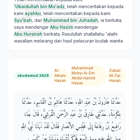
'Ubaidullah bin Mu'adz
, telah menceritakan kepada
kami
ayahku
, telah menceritakan kepada kami
Syu'bah
, dari
Muhammad bin Juhadah
, ia berkata;
saya mendengar
Abu Hazim
mendengar
Abu Hurairah
berkata; Rasulullah shallallahu 'alaihi
wasallam melarang dari hasil pelacuran budak wanita
Muhammad
Al-
Zubair
Muhyi Al-Din
abudawud:3426
Albani
:
Ali Zai
:
Abdul Hamid
:
Hasan
Hasan
Hasan
حَدَّثَنَا هَارُونُ بْنُ عَبْدِ اللَّهِ، حَدَّثَنَا هَاشِمُ بْنُ الْقَاسِمِ، حَدَّثَنَا
عِكْرِمَةُ، حَدَّثَنِي طَارِقُ بْنُ عَبْدِ الرَّحْمَنِ الْقُرَشِيُّ، قَالَ جَاءَ
رَافِعُ بْنُ رِفَاعَةَ إِلَى مَجْلِسِ الأَنْصَارِ فَقَالَ لَقَدْ نَهَانَا نَبِيُّ اللَّهِ
صلى الله عليه وسلم الْيَوْمَ فَذَكَرَ أَشْيَاءَ وَنَهَانَا عَنْ كَسْبِ