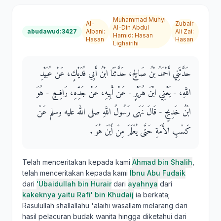
Muhammad Muhyi
Al-
Zubair
Al-Din Abdul
abudawud:3427
Albani
:
Ali Zai
:
Hamid
:
Hasan
Hasan
Hasan
Lighairihi
حَدَّثَنِي أَحْمَدُ بْنُ صَالِحٍ، حَدَّثَنَا ابْنُ أَبِي فُدَيْكٍ، عَنْ عُبَيْدِ
اللَّهِ، - يَعْنِي ابْنَ هُرَيْرٍ - عَنْ أَبِيهِ، عَنْ جَدِّهِ، رَافِعٍ - هُوَ
ابْنُ خَدِيجٍ - قَالَ نَهَى رَسُولُ اللَّهِ صلى الله عليه وسلم عَنْ
كَسْبِ الأَمَةِ حَتَّى يُعْلَمَ مِنْ أَيْنَ هُوَ ‏.‏
Telah menceritakan kepada kami
Ahmad bin Shalih
,
telah menceritakan kepada kami
Ibnu Abu Fudaik
dari
'Ubaidullah bin Hurair
dari
ayahnya
dari
kakeknya yaitu Rafi' bin Khudaij
ia berkata;
Rasulullah shallallahu 'alaihi wasallam melarang dari
hasil pelacuran budak wanita hingga diketahui dari