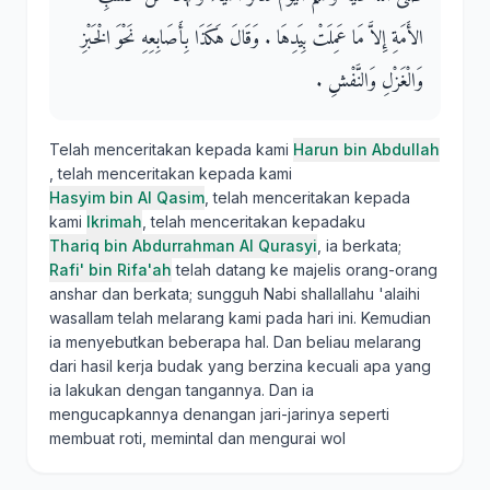
الأَمَةِ إِلاَّ مَا عَمِلَتْ بِيَدِهَا ‏.‏ وَقَالَ هَكَذَا بِأَصَابِعِهِ نَحْوَ الْخَبْزِ
وَالْغَزْلِ وَالنَّفْشِ ‏.‏
Telah menceritakan kepada kami
Harun bin Abdullah
, telah menceritakan kepada kami
Hasyim bin Al Qasim
, telah menceritakan kepada
kami
Ikrimah
, telah menceritakan kepadaku
Thariq bin Abdurrahman Al Qurasyi
, ia berkata;
Rafi' bin Rifa'ah
telah datang ke majelis orang-orang
anshar dan berkata; sungguh Nabi shallallahu 'alaihi
wasallam telah melarang kami pada hari ini. Kemudian
ia menyebutkan beberapa hal. Dan beliau melarang
dari hasil kerja budak yang berzina kecuali apa yang
ia lakukan dengan tangannya. Dan ia
mengucapkannya denangan jari-jarinya seperti
membuat roti, memintal dan mengurai wol