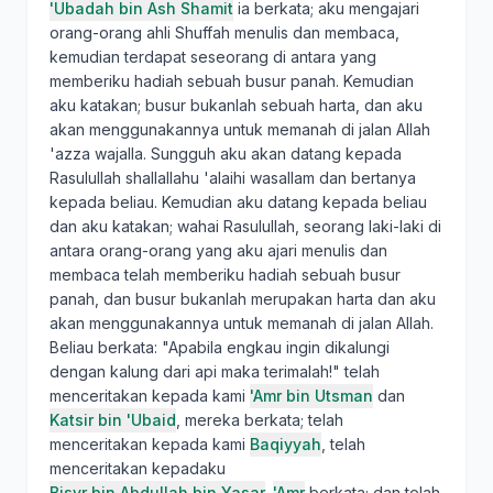
'Ubadah bin Ash Shamit
ia berkata; aku mengajari
orang-orang ahli Shuffah menulis dan membaca,
kemudian terdapat seseorang di antara yang
memberiku hadiah sebuah busur panah. Kemudian
aku katakan; busur bukanlah sebuah harta, dan aku
akan menggunakannya untuk memanah di jalan Allah
'azza wajalla. Sungguh aku akan datang kepada
Rasulullah shallallahu 'alaihi wasallam dan bertanya
kepada beliau. Kemudian aku datang kepada beliau
dan aku katakan; wahai Rasulullah, seorang laki-laki di
antara orang-orang yang aku ajari menulis dan
membaca telah memberiku hadiah sebuah busur
panah, dan busur bukanlah merupakan harta dan aku
akan menggunakannya untuk memanah di jalan Allah.
Beliau berkata: "Apabila engkau ingin dikalungi
dengan kalung dari api maka terimalah!" telah
menceritakan kepada kami
'Amr bin Utsman
dan
Katsir bin 'Ubaid
, mereka berkata; telah
menceritakan kepada kami
Baqiyyah
, telah
menceritakan kepadaku
Bisyr bin Abdullah bin Yasar
.
'Amr
berkata; dan telah