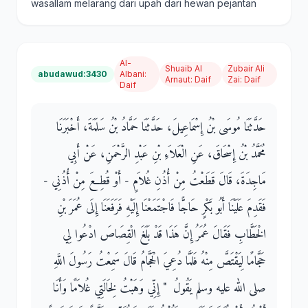
wasallam melarang dari upah dari hewan pejantan
Al-
Shuaib Al
Zubair Ali
abudawud:3430
Albani
:
Arnaut
:
Daif
Zai
:
Daif
Daif
حَدَّثَنَا مُوسَى بْنُ إِسْمَاعِيلَ، حَدَّثَنَا حَمَّادُ بْنُ سَلَمَةَ، أَخْبَرَنَا
مُحَمَّدُ بْنُ إِسْحَاقَ، عَنِ الْعَلاَءِ بْنِ عَبْدِ الرَّحْمَنِ، عَنْ أَبِي
مَاجِدَةَ، قَالَ قَطَعْتُ مِنْ أُذُنِ غُلاَمٍ - أَوْ قُطِعَ مِنْ أُذُنِي -
فَقَدِمَ عَلَيْنَا أَبُو بَكْرٍ حَاجًّا فَاجْتَمَعْنَا إِلَيْهِ فَرَفَعَنَا إِلَى عُمَرَ بْنِ
الْخَطَّابِ فَقَالَ عُمَرُ إِنَّ هَذَا قَدْ بَلَغَ الْقِصَاصَ ادْعُوا لِي
حَجَّامًا لِيَقْتَصَّ مِنْهُ فَلَمَّا دُعِيَ الْحَجَّامُ قَالَ سَمِعْتُ رَسُولَ اللَّهِ
صلى الله عليه وسلم يَقُولُ ‏ "‏ إِنِّي وَهَبْتُ لِخَالَتِي غُلاَمًا وَأَنَا