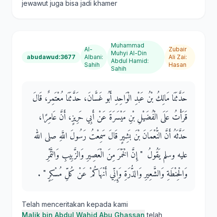
jewawut juga bisa jadi khamer
Muhammad
Al-
Zubair
Muhyi Al-Din
abudawud:3677
Albani
:
Ali Zai
:
Abdul Hamid
:
Sahih
Hasan
Sahih
حَدَّثَنَا مَالِكُ بْنُ عَبْدِ الْوَاحِدِ أَبُو غَسَّانَ، حَدَّثَنَا مُعْتَمِرٌ، قَالَ
قَرَأْتُ عَلَى الْفُضَيْلِ بْنِ مَيْسَرَةَ عَنْ أَبِي حَرِيزٍ، أَنَّ عَامِرًا،
حَدَّثَهُ أَنَّ النُّعْمَانَ بْنَ بَشِيرٍ قَالَ سَمِعْتُ رَسُولَ اللَّهِ صلى الله
عليه وسلم يَقُولُ ‏ "‏ إِنَّ الْخَمْرَ مِنَ الْعَصِيرِ وَالزَّبِيبِ وَالتَّمْرِ
وَالْحِنْطَةِ وَالشَّعِيرِ وَالذُّرَةِ وَإِنِّي أَنْهَاكُمْ عَنْ كُلِّ مُسْكِرٍ ‏"‏ ‏.‏
Telah menceritakan kepada kami
Malik bin Abdul Wahid Abu Ghassan
telah