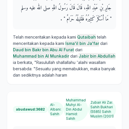
جَابِرِ بْنِ عَبْدِ اللَّهِ، قَالَ قَالَ رَسُولُ اللَّهِ صلى الله عليه وسلم ‏
"‏ مَا أَسْكَرَ كَثِيرُهُ فَقَلِيلُهُ حَرَامٌ ‏"‏ ‏.‏
Telah menceritakan kepada kami
Qutaibah
telah
menceritakan kepada kami
Isma'il bin Ja'far
dari
Daud bin Bakr bin Abu Al Furat
dari
Muhammad bin Al Munkadir
dari
Jabir bin Abdullah
ia berkata, "Rasulullah shallallahu 'alaihi wasallam
bersabda: "Sesuatu yang memabukkan, maka banyak
dan sedikitnya adalah haram
Muhammad
Zubair Ali Zai
:
Al-
Muhyi Al-
Sahih Bukhari
abudawud:3682
Albani
:
Din Abdul
(5585) Sahih
Sahih
Hamid
:
Muslim (2001)
Sahih