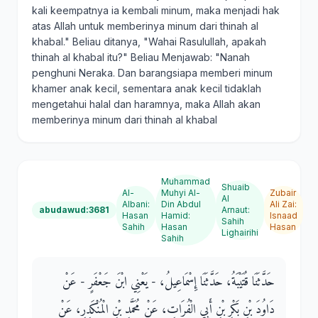
kali keempatnya ia kembali minum, maka menjadi hak
atas Allah untuk memberinya minum dari thinah al
khabal." Beliau ditanya, "Wahai Rasulullah, apakah
thinah al khabal itu?" Beliau Menjawab: "Nanah
penghuni Neraka. Dan barangsiapa memberi minum
khamer anak kecil, sementara anak kecil tidaklah
mengetahui halal dan haramnya, maka Allah akan
memberinya minum dari thinah al khabal
Muhammad
Shuaib
Al-
Muhyi Al-
Zubair
Al
Albani
:
Din Abdul
Ali Zai
:
abudawud:3681
Arnaut
:
Hasan
Hamid
:
Isnaad
Sahih
Sahih
Hasan
Hasan
Lighairihi
Sahih
حَدَّثَنَا قُتَيْبَةُ، حَدَّثَنَا إِسْمَاعِيلُ، - يَعْنِي ابْنَ جَعْفَرٍ - عَنْ
دَاوُدَ بْنِ بَكْرِ بْنِ أَبِي الْفُرَاتِ، عَنْ مُحَمَّدِ بْنِ الْمُنْكَدِرِ، عَنْ