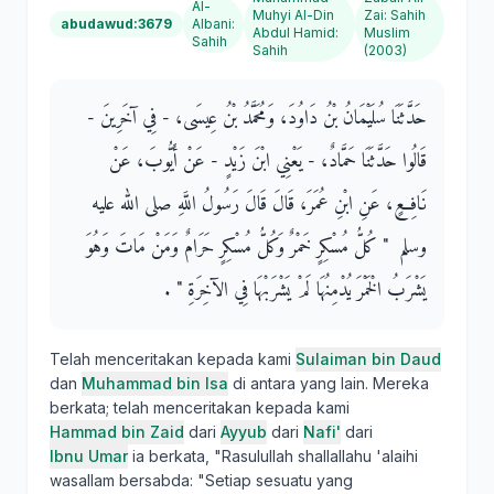
Al-
Muhyi Al-Din
Zai
:
Sahih
abudawud:3679
Albani
:
Abdul Hamid
:
Muslim
Sahih
Sahih
(2003)
حَدَّثَنَا سُلَيْمَانُ بْنُ دَاوُدَ، وَمُحَمَّدُ بْنُ عِيسَى، - فِي آخَرِينَ -
قَالُوا حَدَّثَنَا حَمَّادٌ، - يَعْنِي ابْنَ زَيْدٍ - عَنْ أَيُّوبَ، عَنْ
نَافِعٍ، عَنِ ابْنِ عُمَرَ، قَالَ قَالَ رَسُولُ اللَّهِ صلى الله عليه
وسلم ‏ "‏ كُلُّ مُسْكِرٍ خَمْرٌ وَكُلُّ مُسْكِرٍ حَرَامٌ وَمَنْ مَاتَ وَهُوَ
يَشْرَبُ الْخَمْرَ يُدْمِنُهَا لَمْ يَشْرَبْهَا فِي الآخِرَةِ ‏"‏ ‏.‏
Telah menceritakan kepada kami
Sulaiman bin Daud
dan
Muhammad bin Isa
di antara yang lain. Mereka
berkata; telah menceritakan kepada kami
Hammad bin Zaid
dari
Ayyub
dari
Nafi'
dari
Ibnu Umar
ia berkata, "Rasulullah shallallahu 'alaihi
wasallam bersabda: "Setiap sesuatu yang