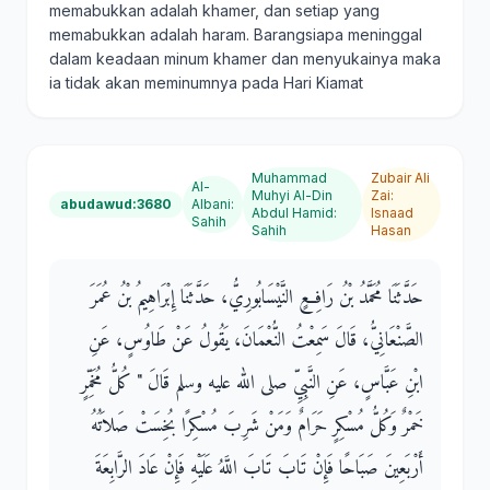
memabukkan adalah khamer, dan setiap yang
memabukkan adalah haram. Barangsiapa meninggal
dalam keadaan minum khamer dan menyukainya maka
ia tidak akan meminumnya pada Hari Kiamat
Muhammad
Zubair Ali
Al-
Muhyi Al-Din
Zai
:
abudawud:3680
Albani
:
Abdul Hamid
:
Isnaad
Sahih
Sahih
Hasan
حَدَّثَنَا مُحَمَّدُ بْنُ رَافِعٍ النَّيْسَابُورِيُّ، حَدَّثَنَا إِبْرَاهِيمُ بْنُ عُمَرَ
الصَّنْعَانِيُّ، قَالَ سَمِعْتُ النُّعْمَانَ، يَقُولُ عَنْ طَاوُسٍ، عَنِ
ابْنِ عَبَّاسٍ، عَنِ النَّبِيِّ صلى الله عليه وسلم قَالَ ‏"‏ كُلُّ مُخَمِّرٍ
خَمْرٌ وَكُلُّ مُسْكِرٍ حَرَامٌ وَمَنْ شَرِبَ مُسْكِرًا بُخِسَتْ صَلاَتُهُ
أَرْبَعِينَ صَبَاحًا فَإِنْ تَابَ تَابَ اللَّهُ عَلَيْهِ فَإِنْ عَادَ الرَّابِعَةَ