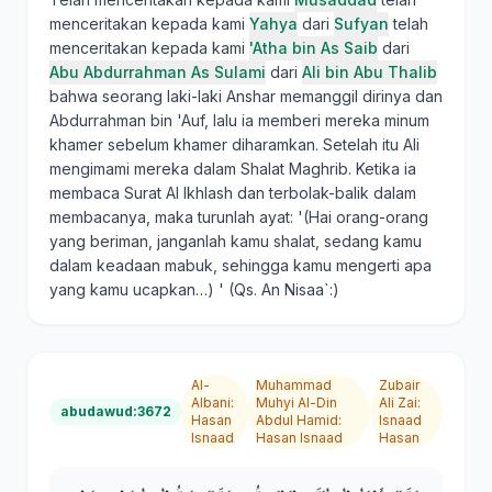
menceritakan kepada kami
Yahya
dari
Sufyan
telah
menceritakan kepada kami
'Atha bin As Saib
dari
Abu Abdurrahman As Sulami
dari
Ali bin Abu Thalib
bahwa seorang laki-laki Anshar memanggil dirinya dan
Abdurrahman bin 'Auf, lalu ia memberi mereka minum
khamer sebelum khamer diharamkan. Setelah itu Ali
mengimami mereka dalam Shalat Maghrib. Ketika ia
membaca Surat Al Ikhlash dan terbolak-balik dalam
membacanya, maka turunlah ayat: '(Hai orang-orang
yang beriman, janganlah kamu shalat, sedang kamu
dalam keadaan mabuk, sehingga kamu mengerti apa
yang kamu ucapkan…) ' (Qs. An Nisaa`:)
Al-
Muhammad
Zubair
Albani
:
Muhyi Al-Din
Ali Zai
:
abudawud:3672
Hasan
Abdul Hamid
:
Isnaad
Isnaad
Hasan Isnaad
Hasan