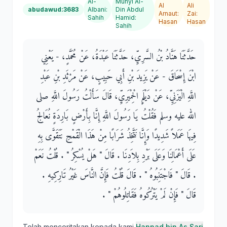
Al-
Muhyi Al-
Al
Ali
abudawud:3683
Albani
:
Din Abdul
Arnaut
:
Zai
:
Sahih
Hamid
:
Hasan
Hasan
Sahih
حَدَّثَنَا هَنَّادُ بْنُ السَّرِيِّ، حَدَّثَنَا عَبْدَةُ، عَنْ مُحَمَّدٍ، - يَعْنِي
ابْنَ إِسْحَاقَ - عَنْ يَزِيدَ بْنِ أَبِي حَبِيبٍ، عَنْ مَرْثَدِ بْنِ عَبْدِ
اللَّهِ الْيَزَنِيِّ، عَنْ دَيْلَمٍ الْحِمْيَرِيِّ، قَالَ سَأَلْتُ رَسُولَ اللَّهِ صلى
الله عليه وسلم فَقُلْتُ يَا رَسُولَ اللَّهِ إِنَّا بِأَرْضٍ بَارِدَةٍ نُعَالِجُ
فِيهَا عَمَلاً شَدِيدًا وَإِنَّا نَتَّخِذُ شَرَابًا مِنْ هَذَا الْقَمْحِ نَتَقَوَّى بِهِ
عَلَى أَعْمَالِنَا وَعَلَى بَرْدِ بِلاَدِنَا ‏.‏ قَالَ ‏"‏ هَلْ يُسْكِرُ ‏"‏ ‏.‏ قُلْتُ نَعَمْ
‏.‏ قَالَ ‏"‏ فَاجْتَنِبُوهُ ‏"‏ ‏.‏ قَالَ قُلْتُ فَإِنَّ النَّاسَ غَيْرُ تَارِكِيهِ ‏.‏
قَالَ ‏"‏ فَإِنْ لَمْ يَتْرُكُوهُ فَقَاتِلُوهُمْ ‏"‏ ‏.‏
Telah menceritakan kepada kami
Hannad bin As Sari