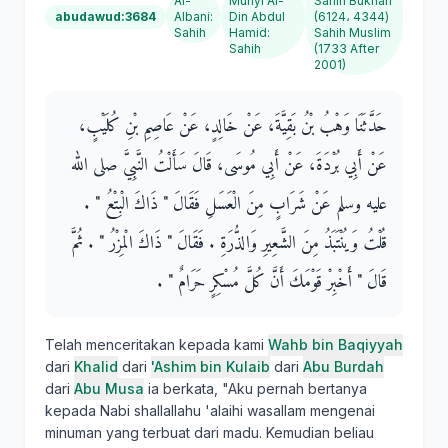
Al-
Muhyi Al-
Sahih Bukhari
abudawud:3684
Albani
:
Din Abdul
(6124، 4344)
Sahih
Hamid
:
Sahih Muslim
Sahih
(1733 After
2001)
حَدَّثَنَا وَهْبُ بْنُ بَقِيَّةَ، عَنْ خَالِدٍ، عَنْ عَاصِمِ بْنِ كُلَيْبٍ،
عَنْ أَبِي بُرْدَةَ، عَنْ أَبِي مُوسَى، قَالَ سَأَلْتُ النَّبِيَّ صلى الله
عليه وسلم عَنْ شَرَابٍ مِنَ الْعَسَلِ فَقَالَ ‏"‏ ذَاكَ الْبِتْعُ ‏"‏ ‏.‏
قُلْتُ وَيُنْتَبَذُ مِنَ الشَّعِيرِ وَالذُّرَةِ ‏.‏ فَقَالَ ‏"‏ ذَاكَ الْمِزْرُ ‏"‏ ‏.‏ ثُمَّ
قَالَ ‏"‏ أَخْبِرْ قَوْمَكَ أَنَّ كُلَّ مُسْكِرٍ حَرَامٌ ‏"‏ ‏.‏
Telah menceritakan kepada kami
Wahb bin Baqiyyah
dari
Khalid
dari
'Ashim bin Kulaib
dari
Abu Burdah
dari
Abu Musa
ia berkata, "Aku pernah bertanya
kepada Nabi shallallahu 'alaihi wasallam mengenai
minuman yang terbuat dari madu. Kemudian beliau