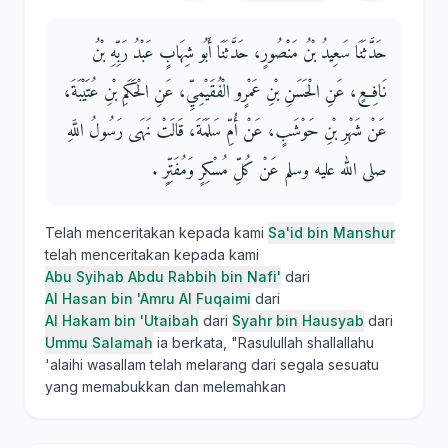
حَدَّثَنَا سَعِيدُ بْنُ مَنْصُورٍ، حَدَّثَنَا أَبُو شِهَابٍ عَبْدُ رَبِّهِ بْنُ
نَافِعٍ، عَنِ الْحَسَنِ بْنِ عَمْرٍو الْفُقَيْمِيِّ، عَنِ الْحَكَمِ بْنِ عُتَيْبَةَ،
عَنْ شَهْرِ بْنِ حَوْشَبٍ، عَنْ أُمِّ سَلَمَةَ، قَالَتْ نَهَى رَسُولُ اللَّهِ
صلى الله عليه وسلم عَنْ كُلِّ مُسْكِرٍ وَمُفَتِّرٍ ‏.‏
Telah menceritakan kepada kami
Sa'id bin Manshur
telah menceritakan kepada kami
Abu Syihab Abdu Rabbih bin Nafi'
dari
Al Hasan bin 'Amru Al Fuqaimi
dari
Al Hakam bin 'Utaibah
dari
Syahr bin Hausyab
dari
Ummu Salamah
ia berkata, "Rasulullah shallallahu
'alaihi wasallam telah melarang dari segala sesuatu
yang memabukkan dan melemahkan