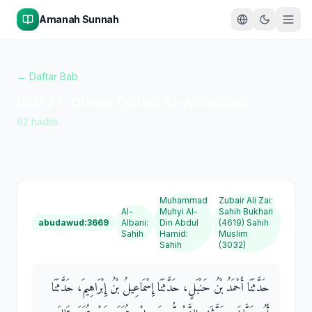
Amanah Sunnah
← Daftar Bab
Bab
27
:
Drinks (Kitab Al-Ashribah)
62
hadits
Muhammad
Zubair Ali Zai
:
Al-
Muhyi Al-
Sahih Bukhari
abudawud:3669
Albani
:
Din Abdul
(4619) Sahih
Sahih
Hamid
:
Muslim
Sahih
(3032)
حَدَّثَنَا أَحْمَدُ بْنُ حَنْبَلٍ، حَدَّثَنَا إِسْمَاعِيلُ بْنُ إِبْرَاهِيمَ، حَدَّثَنَا