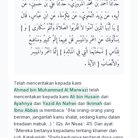
حَدَّثَنَا أَحْمَدُ بْنُ مُحَمَّدٍ الْمَرْوَزِيُّ، حَدَّثَنَا عَلِيُّ بْنُ حُسَيْنٍ، عَنْ
أَبِيهِ، عَنْ يَزِيدَ النَّحْوِيِّ، عَنْ عِكْرِمَةَ، عَنِ ابْنِ عَبَّاسٍ، قَالَ
‏{‏ يَا أَيُّهَا الَّذِينَ آمَنُوا لاَ تَقْرَبُوا الصَّلاَةَ وَأَنْتُمْ سُكَارَى ‏}‏ وَ ‏{‏
يَسْأَلُونَكَ عَنِ الْخَمْرِ وَالْمَيْسِرِ قُلْ فِيهِمَا إِثْمٌ كَبِيرٌ وَمَنَافِعُ
لِلنَّاسِ ‏}‏ نَسَخَتْهُمَا الَّتِي فِي الْمَائِدَةِ ‏{‏ إِنَّمَا الْخَمْرُ وَالْمَيْسِرُ
وَالأَنْصَابُ ‏}‏ الآيَةَ ‏.‏
Telah menceritakan kepada kami
Ahmad bin Muhammad Al Marwazi
telah
menceritakan kepada kami
Ali bin Husain
dari
Ayahnya
dari
Yazid An Nahwi
dari
Ikrimah
dari
Ibnu Abbas
ia membaca: '(Hai orang-orang yang
beriman, janganlah kamu shalat, sedang kamu dalam
keadaan mabuk…) ' (Qs. An Nisaa`: 41). Dan ayat:
'(Mereka bertanya kepadamu tentang khamer dan
judi. Katakanlah: "Pada keduanya terdapat dosa yang