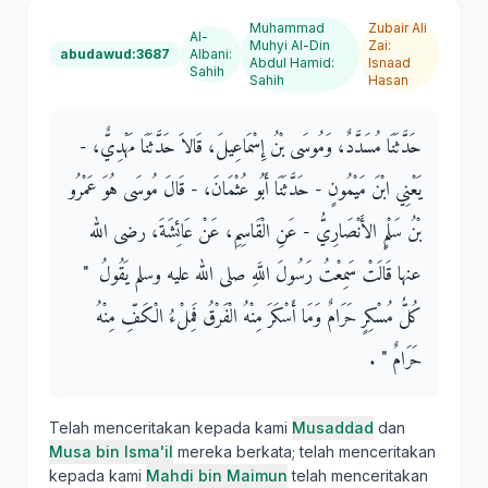
Muhammad
Zubair Ali
Al-
Muhyi Al-Din
Zai
:
abudawud:3687
Albani
:
Abdul Hamid
:
Isnaad
Sahih
Sahih
Hasan
حَدَّثَنَا مُسَدَّدٌ، وَمُوسَى بْنُ إِسْمَاعِيلَ، قَالاَ حَدَّثَنَا مَهْدِيٌّ، -
يَعْنِي ابْنَ مَيْمُونٍ - حَدَّثَنَا أَبُو عُثْمَانَ، - قَالَ مُوسَى هُوَ عَمْرُو
بْنُ سَلْمٍ الأَنْصَارِيُّ - عَنِ الْقَاسِمِ، عَنْ عَائِشَةَ، رضى الله
عنها قَالَتْ سَمِعْتُ رَسُولَ اللَّهِ صلى الله عليه وسلم يَقُولُ ‏ "‏
كُلُّ مُسْكِرٍ حَرَامٌ وَمَا أَسْكَرَ مِنْهُ الْفَرْقُ فَمِلْءُ الْكَفِّ مِنْهُ
حَرَامٌ ‏"‏ ‏.‏
Telah menceritakan kepada kami
Musaddad
dan
Musa bin Isma'il
mereka berkata; telah menceritakan
kepada kami
Mahdi bin Maimun
telah menceritakan