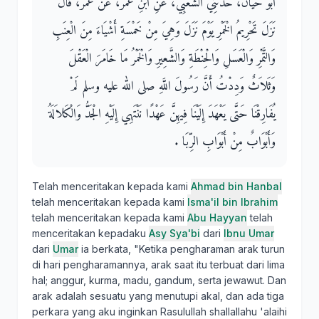
أَبُو حَيَّانَ، حَدَّثَنِي الشَّعْبِيُّ، عَنِ ابْنِ عُمَرَ، عَنْ عُمَرَ، قَالَ
نَزَلَ تَحْرِيمُ الْخَمْرِ يَوْمَ نَزَلَ وَهِيَ مِنْ خَمْسَةِ أَشْيَاءَ مِنَ الْعِنَبِ
وَالتَّمْرِ وَالْعَسَلِ وَالْحِنْطَةِ وَالشَّعِيرِ وَالْخَمْرُ مَا خَامَرَ الْعَقْلَ
وَثَلاَثٌ وَدِدْتُ أَنَّ رَسُولَ اللَّهِ صلى الله عليه وسلم لَمْ
يُفَارِقْنَا حَتَّى يَعْهَدَ إِلَيْنَا فِيهِنَّ عَهْدًا نَنْتَهِي إِلَيْهِ الْجَدُّ وَالْكَلاَلَةُ
وَأَبْوَابٌ مِنْ أَبْوَابِ الرِّبَا ‏.‏
Telah menceritakan kepada kami
Ahmad bin Hanbal
telah menceritakan kepada kami
Isma'il bin Ibrahim
telah menceritakan kepada kami
Abu Hayyan
telah
menceritakan kepadaku
Asy Sya'bi
dari
Ibnu Umar
dari
Umar
ia berkata, "Ketika pengharaman arak turun
di hari pengharamannya, arak saat itu terbuat dari lima
hal; anggur, kurma, madu, gandum, serta jewawut. Dan
arak adalah sesuatu yang menutupi akal, dan ada tiga
perkara yang aku inginkan Rasulullah shallallahu 'alaihi