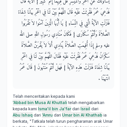
يَسْأَلُونَكَ عَنِ الْخَمْرِ وَالْمَيْسِرِ قُلْ فِيهِمَا إِثْمٌ كَبِيرٌ ‏}‏ الآيَةَ قَالَ
فَدُعِيَ عُمَرُ فَقُرِئَتْ عَلَيْهِ قَالَ اللَّهُمَّ بَيِّنْ لَنَا فِي الْخَمْرِ بَيَانًا شِفَاءً
فَنَزَلَتِ الآيَةُ الَّتِي فِي النِّسَاءِ ‏{‏ يَا أَيُّهَا الَّذِينَ آمَنُوا لاَ تَقْرَبُوا
الصَّلاَةَ وَأَنْتُمْ سُكَارَى ‏}‏ فَكَانَ مُنَادِي رَسُولِ اللَّهِ صلى الله
عليه وسلم إِذَا أُقِيمَتِ الصَّلاَةُ يُنَادِي أَلاَ لاَ يَقْرَبَنَّ الصَّلاَةَ
سَكْرَانُ فَدُعِيَ عُمَرُ فَقُرِئَتْ عَلَيْهِ فَقَالَ اللَّهُمَّ بَيِّنْ لَنَا فِي الْخَمْرِ
بَيَانًا شِفَاءً فَنَزَلَتْ هَذِهِ الآيَةُ ‏{‏ فَهَلْ أَنْتُمْ مُنْتَهُونَ ‏}‏ قَالَ عُمَرُ
انْتَهَيْنَا ‏.‏
Telah menceritakan kepada kami
'Abbad bin Musa Al Khuttali
telah mengabarkan
kepada kami
Isma'il bin Ja'far
dari
Israil
dari
Abu Ishaq
dari
'Amru
dari
Umar bin Al Khathab
ia
berkata, "Tatkala telah turun pengharaman arak Umar