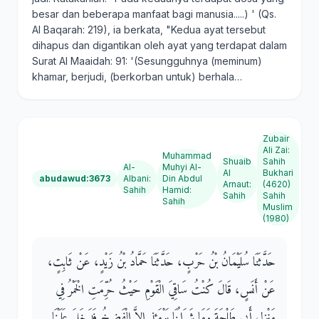
besar dan beberapa manfaat bagi manusia.....) ' (Qs.
Al Baqarah: 219), ia berkata, "Kedua ayat tersebut
dihapus dan digantikan oleh ayat yang terdapat dalam
Surat Al Maaidah: 91: '(Sesungguhnya (meminum)
khamar, berjudi, (berkorban untuk) berhala…
Zubair
Ali Zai
:
Muhammad
Shuaib
Sahih
Al-
Muhyi Al-
Al
Bukhari
abudawud:3673
Albani
:
Din Abdul
Arnaut
:
(4620)
Sahih
Hamid
:
Sahih
Sahih
Sahih
Muslim
(1980)
حَدَّثَنَا سُلَيْمَانُ بْنُ حَرْبٍ، حَدَّثَنَا حَمَّادُ بْنُ زَيْدٍ، عَنْ ثَابِتٍ،
عَنْ أَنَسٍ، قَالَ كُنْتُ سَاقِيَ الْقَوْمِ حَيْثُ حُرِّمَتِ الْخَمْرُ فِي
مَنْزِلِ أَبِي طَلْحَةَ وَمَا شَرَابُنَا يَوْمَئِذٍ إِلاَّ الْفَضِيخُ فَدَخَلَ عَلَيْنَا