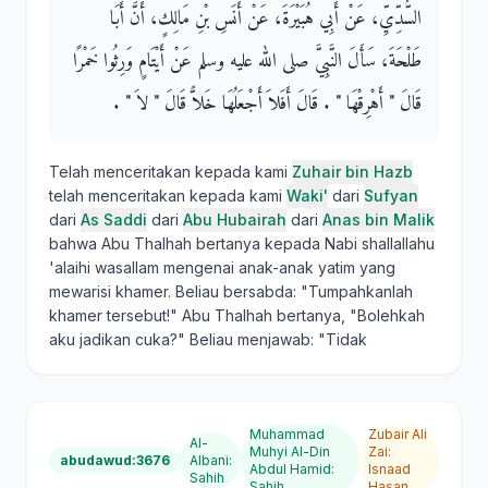
السُّدِّيِّ، عَنْ أَبِي هُبَيْرَةَ، عَنْ أَنَسِ بْنِ مَالِكٍ، أَنَّ أَبَا
طَلْحَةَ، سَأَلَ النَّبِيَّ صلى الله عليه وسلم عَنْ أَيْتَامٍ وَرِثُوا خَمْرًا
قَالَ ‏"‏ أَهْرِقْهَا ‏"‏ ‏.‏ قَالَ أَفَلاَ أَجْعَلُهَا خَلاًّ قَالَ ‏"‏ لاَ ‏"‏ ‏.‏
Telah menceritakan kepada kami
Zuhair bin Hazb
telah menceritakan kepada kami
Waki'
dari
Sufyan
dari
As Saddi
dari
Abu Hubairah
dari
Anas bin Malik
bahwa Abu Thalhah bertanya kepada Nabi shallallahu
'alaihi wasallam mengenai anak-anak yatim yang
mewarisi khamer. Beliau bersabda: "Tumpahkanlah
khamer tersebut!" Abu Thalhah bertanya, "Bolehkah
aku jadikan cuka?" Beliau menjawab: "Tidak
Muhammad
Zubair Ali
Al-
Muhyi Al-Din
Zai
:
abudawud:3676
Albani
:
Abdul Hamid
:
Isnaad
Sahih
Sahih
Hasan