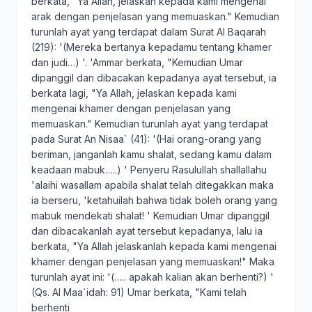
berkata, "Ya Allah, jelaskan kepada kami mengenai
arak dengan penjelasan yang memuaskan." Kemudian
turunlah ayat yang terdapat dalam Surat Al Baqarah
(219): '(Mereka bertanya kepadamu tentang khamer
dan judi…) '. 'Ammar berkata, "Kemudian Umar
dipanggil dan dibacakan kepadanya ayat tersebut, ia
berkata lagi, "Ya Allah, jelaskan kepada kami
mengenai khamer dengan penjelasan yang
memuaskan." Kemudian turunlah ayat yang terdapat
pada Surat An Nisaa` (41): '(Hai orang-orang yang
beriman, janganlah kamu shalat, sedang kamu dalam
keadaan mabuk…..) ' Penyeru Rasulullah shallallahu
'alaihi wasallam apabila shalat telah ditegakkan maka
ia berseru, 'ketahuilah bahwa tidak boleh orang yang
mabuk mendekati shalat! ' Kemudian Umar dipanggil
dan dibacakanlah ayat tersebut kepadanya, lalu ia
berkata, "Ya Allah jelaskanlah kepada kami mengenai
khamer dengan penjelasan yang memuaskan!" Maka
turunlah ayat ini: '(….. apakah kalian akan berhenti?) '
(Qs. Al Maa`idah: 91) Umar berkata, "Kami telah
berhenti