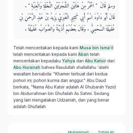
وسلم قَالَ ‏ "‏ الْخَمْرُ مِنْ هَاتَيْنِ الشَّجَرَتَيْنِ النَّخْلَةِ وَالْعِنَبَةِ ‏"‏ ‏.‏
قَالَ أَبُو دَاوُدَ اسْمُ أَبِي كَثِيرٍ الْغُبَرِيِّ يَزِيدُ بْنُ عَبْدِ الرَّحْمَنِ بْنِ
غُفَيْلَةَ السَّحْمِيُّ ‏.‏ وَقَالَ بَعْضُهُمْ أُذَيْنَةُ وَالصَّوَابُ غُفَيْلَةُ ‏.‏
Telah menceritakan kepada kami
Musa bin Isma'il
telah menceritakan kepada kami
Aban
telah
menceritakan kepadaku
Yahya
dari
Abu Katsir
dari
Abu Hurairah
bahwa Rasulullah shallallahu 'alaihi
wasallam bersabda: "Khamer terbuat dari kedua
pohon ini; pohon kurma dan anggur." Abu Daud
berkata, "Nama Abu Katsir adalah Al Ghubarah Yazid
bin Abdurrahman bin Ghufailah As Sahmi. Sedang
yang lain mengatakan Udzainah, dan yang benar
adalah Ghufailah
Muhammad
Zubair Ali