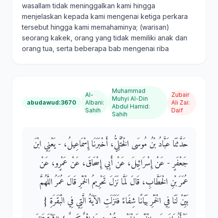
wasallam tidak meninggalkan kami hingga
menjelaskan kepada kami mengenai ketiga perkara
tersebut hingga kami memahaminya; (warisan)
seorang kakek, orang yang tidak memiliki anak dan
orang tua, serta beberapa bab mengenai riba
Muhammad
Al-
Zubair
Muhyi Al-Din
abudawud:3670
Albani
:
Ali Zai
:
Abdul Hamid
:
Sahih
Daif
Sahih
حَدَّثَنَا عَبَّادُ بْنُ مُوسَى الْخُتَّلِيُّ، أَخْبَرَنَا إِسْمَاعِيلُ، - يَعْنِي ابْنَ
جَعْفَرٍ - عَنْ إِسْرَائِيلَ، عَنْ أَبِي إِسْحَاقَ، عَنْ عَمْرٍو، عَنْ
عُمَرَ بْنِ الْخَطَّابِ، قَالَ لَمَّا نَزَلَ تَحْرِيمُ الْخَمْرِ قَالَ عُمَرُ اللَّهُمَّ
بَيِّنْ لَنَا فِي الْخَمْرِ بَيَانًا شِفَاءً فَنَزَلَتِ الآيَةُ الَّتِي فِي الْبَقَرَةِ ‏{‏