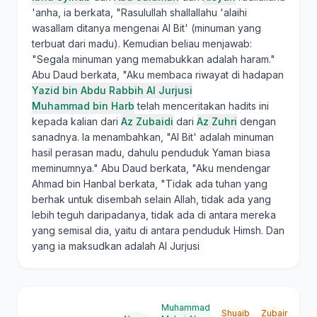
'anha, ia berkata, "Rasulullah shallallahu 'alaihi
wasallam ditanya mengenai Al Bit' (minuman yang
terbuat dari madu). Kemudian beliau menjawab:
"Segala minuman yang memabukkan adalah haram."
Abu Daud berkata, "Aku membaca riwayat di hadapan
Yazid bin Abdu Rabbih Al Jurjusi
Muhammad bin Harb
telah menceritakan hadits ini
kepada kalian dari
Az Zubaidi
dari
Az Zuhri
dengan
sanadnya. Ia menambahkan, "Al Bit' adalah minuman
hasil perasan madu, dahulu penduduk Yaman biasa
meminumnya." Abu Daud berkata, "Aku mendengar
Ahmad bin Hanbal berkata, "Tidak ada tuhan yang
berhak untuk disembah selain Allah, tidak ada yang
lebih teguh daripadanya, tidak ada di antara mereka
yang semisal dia, yaitu di antara penduduk Himsh. Dan
yang ia maksudkan adalah Al Jurjusi
Muhammad
Shuaib
Zubair