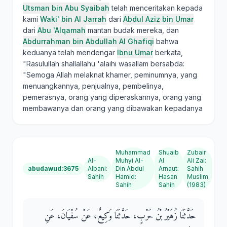
Utsman bin Abu Syaibah
telah menceritakan kepada
kami
Waki' bin Al Jarrah
dari
Abdul Aziz bin Umar
dari
Abu 'Alqamah
mantan budak mereka, dan
Abdurrahman bin Abdullah Al Ghafiqi
bahwa
keduanya telah mendengar
Ibnu Umar
berkata,
"Rasulullah shallallahu 'alaihi wasallam bersabda:
"Semoga Allah melaknat khamer, peminumnya, yang
menuangkannya, penjualnya, pembelinya,
pemerasnya, orang yang diperaskannya, orang yang
membawanya dan orang yang dibawakan kepadanya
Muhammad
Shuaib
Zubair
Al-
Muhyi Al-
Al
Ali Zai
:
abudawud:3675
Albani
:
Din Abdul
Arnaut
:
Sahih
Sahih
Hamid
:
Hasan
Muslim
Sahih
Sahih
(1983)
حَدَّثَنَا زُهَيْرُ بْنُ حَرْبٍ، حَدَّثَنَا وَكِيعٌ، عَنْ سُفْيَانَ، عَنِ