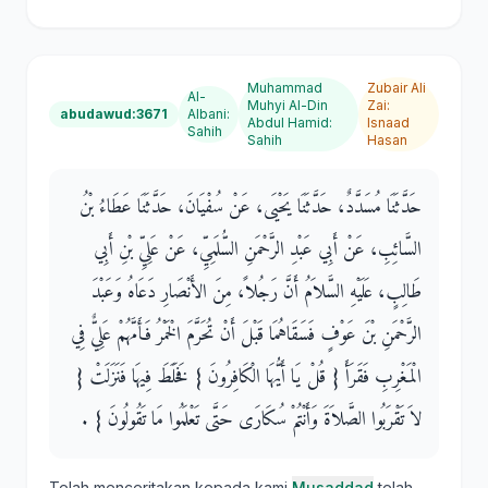
Muhammad
Zubair Ali
Al-
Muhyi Al-Din
Zai
:
abudawud:3671
Albani
:
Abdul Hamid
:
Isnaad
Sahih
Sahih
Hasan
حَدَّثَنَا مُسَدَّدٌ، حَدَّثَنَا يَحْيَى، عَنْ سُفْيَانَ، حَدَّثَنَا عَطَاءُ بْنُ
السَّائِبِ، عَنْ أَبِي عَبْدِ الرَّحْمَنِ السُّلَمِيِّ، عَنْ عَلِيِّ بْنِ أَبِي
طَالِبٍ، عَلَيْهِ السَّلاَمُ أَنَّ رَجُلاً، مِنَ الأَنْصَارِ دَعَاهُ وَعَبْدَ
الرَّحْمَنِ بْنَ عَوْفٍ فَسَقَاهُمَا قَبْلَ أَنْ تُحَرَّمَ الْخَمْرُ فَأَمَّهُمْ عَلِيٌّ فِي
الْمَغْرِبِ فَقَرَأَ ‏{‏ قُلْ يَا أَيُّهَا الْكَافِرُونَ ‏}‏ فَخَلَطَ فِيهَا فَنَزَلَتْ ‏{‏
لاَ تَقْرَبُوا الصَّلاَةَ وَأَنْتُمْ سُكَارَى حَتَّى تَعْلَمُوا مَا تَقُولُونَ ‏}‏ ‏.‏
Telah menceritakan kepada kami
Musaddad
telah