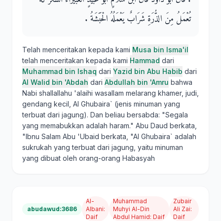
تُعْمَلُ مِنَ الذُّرَةِ شَرَابٌ يَعْمَلُهُ الْحَبَشَةُ ‏.‏
Telah menceritakan kepada kami
Musa bin Isma'il
telah menceritakan kepada kami
Hammad
dari
Muhammad bin Ishaq
dari
Yazid bin Abu Habib
dari
Al Walid bin 'Abdah
dari
Abdullah bin 'Amru
bahwa
Nabi shallallahu 'alaihi wasallam melarang khamer, judi,
gendang kecil, Al Ghubaira` (jenis minuman yang
terbuat dari jagung). Dan beliau bersabda: "Segala
yang memabukkan adalah haram." Abu Daud berkata,
"Ibnu Salam Abu 'Ubaid berkata, "Al Ghubaira` adalah
sukrukah yang terbuat dari jagung, yaitu minuman
yang dibuat oleh orang-orang Habasyah
Al-
Muhammad
Zubair
abudawud:3686
Albani
:
Muhyi Al-Din
Ali Zai
:
Daif
Abdul Hamid
:
Daif
Daif