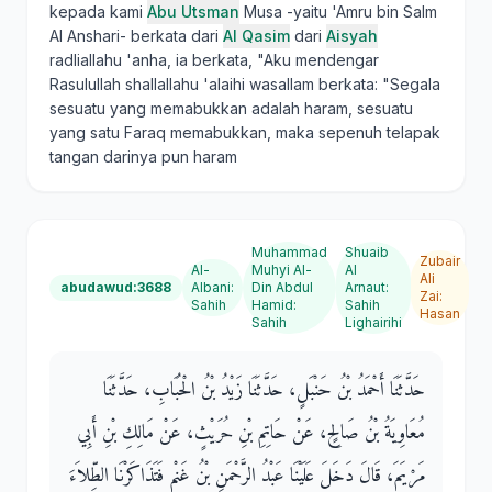
kepada kami
Abu Utsman
Musa -yaitu 'Amru bin Salm
Al Anshari- berkata dari
Al Qasim
dari
Aisyah
radliallahu 'anha, ia berkata, "Aku mendengar
Rasulullah shallallahu 'alaihi wasallam berkata: "Segala
sesuatu yang memabukkan adalah haram, sesuatu
yang satu Faraq memabukkan, maka sepenuh telapak
tangan darinya pun haram
Muhammad
Shuaib
Zubair
Al-
Muhyi Al-
Al
Ali
abudawud:3688
Albani
:
Din Abdul
Arnaut
:
Zai
:
Sahih
Hamid
:
Sahih
Hasan
Sahih
Lighairihi
حَدَّثَنَا أَحْمَدُ بْنُ حَنْبَلٍ، حَدَّثَنَا زَيْدُ بْنُ الْحُبَابِ، حَدَّثَنَا
مُعَاوِيَةُ بْنُ صَالِحٍ، عَنْ حَاتِمِ بْنِ حُرَيْثٍ، عَنْ مَالِكِ بْنِ أَبِي
مَرْيَمَ، قَالَ دَخَلَ عَلَيْنَا عَبْدُ الرَّحْمَنِ بْنُ غَنْمٍ فَتَذَاكَرْنَا الطِّلاَءَ