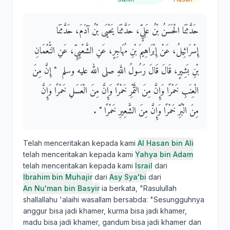
حَدَّثَنَا الْحَسَنُ بْنُ عَلِيٍّ، حَدَّثَنَا يَحْيَى بْنُ آدَمَ، حَدَّثَنَا
إِسْرَائِيلُ، عَنْ إِبْرَاهِيمَ بْنِ مُهَاجِرٍ، عَنِ الشَّعْبِيِّ، عَنِ النُّعْمَانِ
بْنِ بَشِيرٍ، قَالَ قَالَ رَسُولُ اللَّهِ صلى الله عليه وسلم ‏ "‏ إِنَّ مِنَ
الْعِنَبِ خَمْرًا وَإِنَّ مِنَ التَّمْرِ خَمْرًا وَإِنَّ مِنَ الْعَسَلِ خَمْرًا وَإِنَّ
مِنَ الْبُرِّ خَمْرًا وَإِنَّ مِنَ الشَّعِيرِ خَمْرًا ‏"‏ ‏.‏
Telah menceritakan kepada kami
Al Hasan bin Ali
telah menceritakan kepada kami
Yahya bin Adam
telah menceritakan kepada kami
Israil
dari
Ibrahim bin Muhajir
dari
Asy Sya'bi
dari
An Nu'man bin Basyir
ia berkata, "Rasulullah
shallallahu 'alaihi wasallam bersabda: "Sesungguhnya
anggur bisa jadi khamer, kurma bisa jadi khamer,
madu bisa jadi khamer, gandum bisa jadi khamer dan