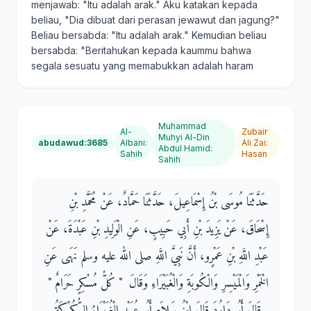
menjawab: "Itu adalah arak." Aku katakan kepada
beliau, "Dia dibuat dari perasan jewawut dan jagung?"
Beliau bersabda: "Itu adalah arak." Kemudian beliau
bersabda: "Beritahukan kepada kaummu bahwa
segala sesuatu yang memabukkan adalah haram
Muhammad
Al-
Zubair
Muhyi Al-Din
abudawud:3685
Albani
:
Ali Zai
:
Abdul Hamid
:
Sahih
Hasan
Sahih
حَدَّثَنَا مُوسَى بْنُ إِسْمَاعِيلَ، حَدَّثَنَا حَمَّادٌ، عَنْ مُحَمَّدِ بْنِ
إِسْحَاقَ، عَنْ يَزِيدَ بْنِ أَبِي حَبِيبٍ، عَنِ الْوَلِيدِ بْنِ عَبْدَةَ، عَنْ
عَبْدِ اللَّهِ بْنِ عَمْرٍو، أَنَّ نَبِيَّ اللَّهِ صلى الله عليه وسلم نَهَى عَنِ
الْخَمْرِ وَالْمَيْسِرِ وَالْكُوبَةِ وَالْغُبَيْرَاءِ وَقَالَ ‏ "‏ كُلُّ مُسْكِرٍ حَرَامٌ ‏"‏
‏.‏ قَالَ أَبُو دَاوُدَ قَالَ ابْنُ سَلاَمٍ أَبُو عُبَيْدٍ الْغُبَيْرَاءُ السُّكُرْكَةُ