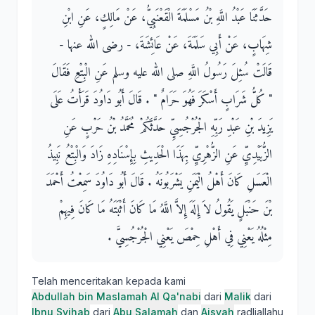
حَدَّثَنَا عَبْدُ اللَّهِ بْنُ مَسْلَمَةَ الْقَعْنَبِيُّ، عَنْ مَالِكٍ، عَنِ ابْنِ
شِهَابٍ، عَنْ أَبِي سَلَمَةَ، عَنْ عَائِشَةَ، - رضى الله عنها -
قَالَتْ سُئِلَ رَسُولُ اللَّهِ صلى الله عليه وسلم عَنِ الْبِتْعِ فَقَالَ ‏
"‏ كُلُّ شَرَابٍ أَسْكَرَ فَهُوَ حَرَامٌ ‏"‏ ‏.‏ قَالَ أَبُو دَاوُدَ قَرَأْتُ عَلَى
يَزِيدَ بْنِ عَبْدِ رَبِّهِ الْجُرْجُسِيِّ حَدَّثَكُمْ مُحَمَّدُ بْنُ حَرْبٍ عَنِ
الزُّبَيْدِيِّ عَنِ الزُّهْرِيِّ بِهَذَا الْحَدِيثِ بِإِسْنَادِهِ زَادَ وَالْبِتْعُ نَبِيذُ
الْعَسَلِ كَانَ أَهْلُ الْيَمَنِ يَشْرَبُونَهُ ‏.‏ قَالَ أَبُو دَاوُدَ سَمِعْتُ أَحْمَدَ
بْنَ حَنْبَلٍ يَقُولُ لاَ إِلَهَ إِلاَّ اللَّهُ مَا كَانَ أَثْبَتَهُ مَا كَانَ فِيهِمْ
مِثْلُهُ يَعْنِي فِي أَهْلِ حِمْصَ يَعْنِي الْجُرْجُسِيَّ ‏.‏
Telah menceritakan kepada kami
Abdullah bin Maslamah Al Qa'nabi
dari
Malik
dari
Ibnu Syihab
dari
Abu Salamah
dan
Aisyah
radliallahu