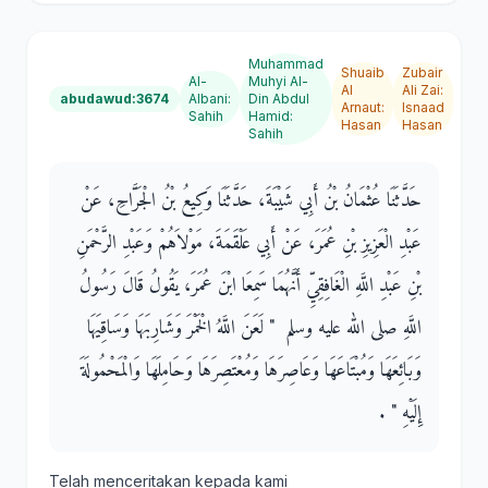
Muhammad
Shuaib
Zubair
Al-
Muhyi Al-
Al
Ali Zai
:
abudawud:3674
Albani
:
Din Abdul
Arnaut
:
Isnaad
Sahih
Hamid
:
Hasan
Hasan
Sahih
حَدَّثَنَا عُثْمَانُ بْنُ أَبِي شَيْبَةَ، حَدَّثَنَا وَكِيعُ بْنُ الْجَرَّاحِ، عَنْ
عَبْدِ الْعَزِيزِ بْنِ عُمَرَ، عَنْ أَبِي عَلْقَمَةَ، مَوْلاَهُمْ وَعَبْدِ الرَّحْمَنِ
بْنِ عَبْدِ اللَّهِ الْغَافِقِيِّ أَنَّهُمَا سَمِعَا ابْنَ عُمَرَ، يَقُولُ قَالَ رَسُولُ
اللَّهِ صلى الله عليه وسلم ‏ "‏ لَعَنَ اللَّهُ الْخَمْرَ وَشَارِبَهَا وَسَاقِيَهَا
وَبَائِعَهَا وَمُبْتَاعَهَا وَعَاصِرَهَا وَمُعْتَصِرَهَا وَحَامِلَهَا وَالْمَحْمُولَةَ
إِلَيْهِ ‏"‏ ‏.‏
Telah menceritakan kepada kami