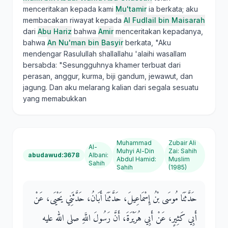
menceritakan kepada kami
Mu'tamir
ia berkata; aku
membacakan riwayat kepada
Al Fudlail bin Maisarah
dari
Abu Hariz
bahwa
Amir
menceritakan kepadanya,
bahwa
An Nu'man bin Basyir
berkata, "Aku
mendengar Rasulullah shallallahu 'alaihi wasallam
bersabda: "Sesungguhnya khamer terbuat dari
perasan, anggur, kurma, biji gandum, jewawut, dan
jagung. Dan aku melarang kalian dari segala sesuatu
yang memabukkan
Muhammad
Zubair Ali
Al-
Muhyi Al-Din
Zai
:
Sahih
abudawud:3678
Albani
:
Abdul Hamid
:
Muslim
Sahih
Sahih
(1985)
حَدَّثَنَا مُوسَى بْنُ إِسْمَاعِيلَ، حَدَّثَنَا أَبَانُ، حَدَّثَنِي يَحْيَى، عَنْ
أَبِي كَثِيرٍ، عَنْ أَبِي هُرَيْرَةَ، أَنَّ رَسُولَ اللَّهِ صلى الله عليه