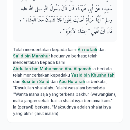
سَعِيدٍ، عَنْ أَبِي هُرَيْرَةَ، قَالَ قَالَ رَسُولُ اللَّهِ صلى الله عليه
وسلم ‏"‏ أَيُّمَا امْرَأَةٍ أَصَابَتْ بَخُورًا فَلاَ تَشْهَدَنَّ مَعَنَا الْعِشَاءَ ‏"‏ ‏.‏
قَالَ ابْنُ نُفَيْلٍ ‏"‏ عِشَاءَ الآخِرَةِ ‏"‏ ‏.‏
Telah menceritakan kepada kami
An nufaili
dan
Sa'id bin Manshur
keduanya berkata; telah
menceritakan kepada kami
Abdullah bin Muhammad Abu Alqamah
ia berkata;
telah menceritakan kepadaku
Yazid bin Khushaifah
dari
Busr bin Sa'id
dari
Abu Hurairah
ia berkata,
"Rasulullah shallallahu 'alaihi wasallam bersabda:
"Wanita mana saja yang terkena bakhur (wewangian),
maka jangan sekali-kali ia shalat isya bersama kami."
Ia (perawi) berkata, "Maksudnya adalah shalat isya
yang akhir (larut malam)