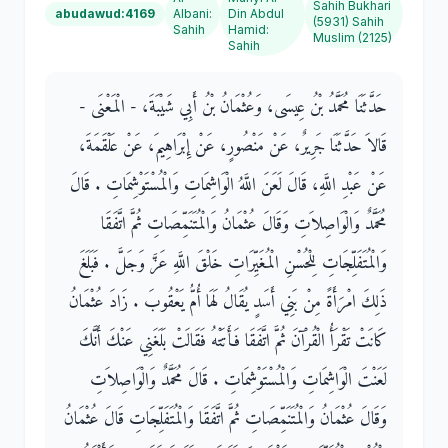
Sahih Bukhari
abudawud:4169
Albani
:
Din Abdul
(5931) Sahih
Sahih
Hamid
:
Muslim (2125)
Sahih
حَدَّثَنَا مُحَمَّدُ بْنُ عِيسَى، وَعُثْمَانُ بْنُ أَبِي شَيْبَةَ، - الْمَعْنَى -
قَالاَ حَدَّثَنَا جَرِيرٌ، عَنْ مَنْصُورٍ، عَنْ إِبْرَاهِيمَ، عَنْ عَلْقَمَةَ،
عَنْ عَبْدِ اللَّهِ، قَالَ لَعَنَ اللَّهُ الْوَاشِمَاتِ وَالْمُسْتَوْشِمَاتِ ‏.‏ قَالَ
مُحَمَّدٌ وَالْوَاصِلاَتِ وَقَالَ عُثْمَانُ وَالْمُتَنَمِّصَاتِ ثُمَّ اتَّفَقَا
وَالْمُتَفَلِّجَاتِ لِلْحُسْنِ الْمُغَيِّرَاتِ خَلْقَ اللَّهِ عَزَّ وَجَلَّ ‏.‏ فَبَلَغَ
ذَلِكَ امْرَأَةً مِنْ بَنِي أَسَدٍ يُقَالُ لَهَا أُمُّ يَعْقُوبَ ‏.‏ زَادَ عُثْمَانُ
كَانَتْ تَقْرَأُ الْقُرْآنَ ثُمَّ اتَّفَقَا فَأَتَتْهُ فَقَالَتْ بَلَغَنِي عَنْكَ أَنَّكَ
لَعَنْتَ الْوَاشِمَاتِ وَالْمُسْتَوْشِمَاتِ ‏.‏ قَالَ مُحَمَّدٌ وَالْوَاصِلاَتِ
وَقَالَ عُثْمَانُ وَالْمُتَنَمِّصَاتِ ثُمَّ اتَّفَقَا وَالْمُتَفَلِّجَاتِ قَالَ عُثْمَانُ