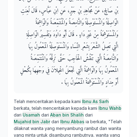
بْنِ صَالِحٍ، عَنْ مُجَاهِدِ بْنِ جَبْرٍ، عَنِ ابْنِ عَبَّاسٍ، قَالَ لُعِنَتِ
الْوَاصِلَةُ وَالْمُسْتَوْصِلَةُ وَالنَّامِصَةُ وَالْمُتَنَمِّصَةُ وَالْوَاشِمَةُ
وَالْمُسْتَوْشِمَةُ مِنْ غَيْرِ دَاءٍ ‏.‏ قَالَ أَبُو دَاوُدَ وَتَفْسِيرُ الْوَاصِلَةِ
الَّتِي تَصِلُ الشَّعْرَ بِشَعْرِ النِّسَاءِ وَالْمُسْتَوْصِلَةُ الْمَعْمُولُ بِهَا
وَالنَّامِصَةُ الَّتِي تَنْقُشُ الْحَاجِبَ حَتَّى تَرِقَّهُ وَالْمُتَنَمِّصَةُ
الْمَعْمُولُ بِهَا وَالْوَاشِمَةُ الَّتِي تَجْعَلُ الْخِيلاَنَ فِي وَجْهِهَا بِكُحْلٍ
أَوْ مِدَادٍ وَالْمُسْتَوْشِمَةُ الْمَعْمُولُ بِهَا ‏.‏
Telah menceritakan kepada kami
Ibnu As Sarh
berkata, telah menceritakan kepada kami
Ibnu Wahb
dari
Usamah
dari
Aban bin Shalih
dari
Mujahid bin Jabr
dari
Ibnu Abbas
ia berkata, "Telah
dilaknat wanita yang menyambung rambut dan wanita
yang minta untuk disambung rambutnya, wanita yang