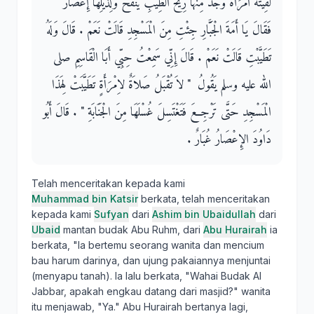
لَقِيَتْهُ امْرَأَةٌ وَجَدَ مِنْهَا رِيحَ الطِّيبِ يُنْفَحُ وَلِذَيْلِهَا إِعْصَارٌ
فَقَالَ يَا أَمَةَ الْجَبَّارِ جِئْتِ مِنَ الْمَسْجِدِ قَالَتْ نَعَمْ ‏.‏ قَالَ وَلَهُ
تَطَيَّبْتِ قَالَتْ نَعَمْ ‏.‏ قَالَ إِنِّي سَمِعْتُ حِبِّي أَبَا الْقَاسِمِ صلى
الله عليه وسلم يَقُولُ ‏ "‏ لاَ تُقْبَلُ صَلاَةٌ لاِمْرَأَةٍ تَطَيَّبَتْ لِهَذَا
الْمَسْجِدِ حَتَّى تَرْجِعَ فَتَغْتَسِلَ غُسْلَهَا مِنَ الْجَنَابَةِ ‏"‏ ‏.‏ قَالَ أَبُو
دَاوُدَ الإِعْصَارُ غُبَارٌ ‏.‏
Telah menceritakan kepada kami
Muhammad bin Katsir
berkata, telah menceritakan
kepada kami
Sufyan
dari
Ashim bin Ubaidullah
dari
Ubaid
mantan budak Abu Ruhm, dari
Abu Hurairah
ia
berkata, "Ia bertemu seorang wanita dan mencium
bau harum darinya, dan ujung pakaiannya menjuntai
(menyapu tanah). Ia lalu berkata, "Wahai Budak Al
Jabbar, apakah engkau datang dari masjid?" wanita
itu menjawab, "Ya." Abu Hurairah bertanya lagi,