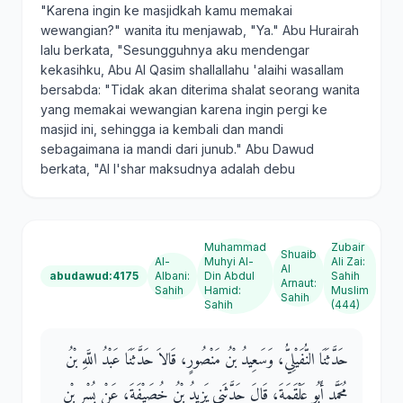
"Karena ingin ke masjidkah kamu memakai
wewangian?" wanita itu menjawab, "Ya." Abu Hurairah
lalu berkata, "Sesungguhnya aku mendengar
kekasihku, Abu Al Qasim shallallahu 'alaihi wasallam
bersabda: "Tidak akan diterima shalat seorang wanita
yang memakai wewangian karena ingin pergi ke
masjid ini, sehingga ia kembali dan mandi
sebagaimana ia mandi dari junub." Abu Dawud
berkata, "Al I'shar maksudnya adalah debu
Muhammad
Zubair
Shuaib
Al-
Muhyi Al-
Ali Zai
:
Al
abudawud:4175
Albani
:
Din Abdul
Sahih
Arnaut
:
Sahih
Hamid
:
Muslim
Sahih
Sahih
(444)
حَدَّثَنَا النُّفَيْلِيُّ، وَسَعِيدُ بْنُ مَنْصُورٍ، قَالاَ حَدَّثَنَا عَبْدُ اللَّهِ بْنُ
مُحَمَّدٍ أَبُو عَلْقَمَةَ، قَالَ حَدَّثَنِي يَزِيدُ بْنُ خُصَيْفَةَ، عَنْ بُسْرِ بْنِ