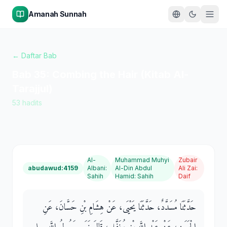
Amanah Sunnah
← Daftar Bab
Bab
35
:
Combing the Hair (Kitab Al-
Tarajjul)
53
hadits
Al-
Muhammad Muhyi
Zubair
abudawud:4159
Albani
:
Al-Din Abdul
Ali Zai
:
Sahih
Hamid
:
Sahih
Daif
حَدَّثَنَا مُسَدَّدٌ، حَدَّثَنَا يَحْيَى، عَنْ هِشَامِ بْنِ حَسَّانَ، عَنِ