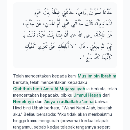
حَدَّثَنَا مُسْلِمُ بْنُ إِبْرَاهِيمَ، حَدَّثَتْنِي غِبْطَةُ بِنْتُ عَمْرٍو
الْمُجَاشِعِيَّةُ، قَالَتْ حَدَّثَتْنِي عَمَّتِي أُمُّ الْحَسَنِ، عَنْ جَدَّتِهَا،
عَنْ عَائِشَةَ، رضى الله عنها أَنَّ هِنْدًا بِنْتَ عُتْبَةَ، قَالَتْ يَا
نَبِيَّ اللَّهِ بَايِعْنِي ‏.‏ قَالَ ‏ "‏ لاَ أُبَايِعُكِ حَتَّى تُغَيِّرِي كَفَّيْكِ
كَأَنَّهُمَا كَفَّا سَبُعٍ ‏"‏ ‏.‏
Telah menceritakan kepada kami
Muslim bin Ibrahim
berkata, telah menceritakan kepadaku
Ghibthah binti Amru Al Mujasyi'iyah
ia berkata; telah
menceritakan kepadaku bibiku
Ummul Hasan
dari
Neneknya
dari
'Aisyah radliallahu 'anha
bahwa
Hind binti Utbah berkata, "Wahai Nabi Allah, baiatlah
aku." Beliau bersabda: "Aku tidak akan membaiatmu
hingga kamu mengubah (pewarna) kedua telapak
tanganmu, sebab kedua telapak tangannya seperti