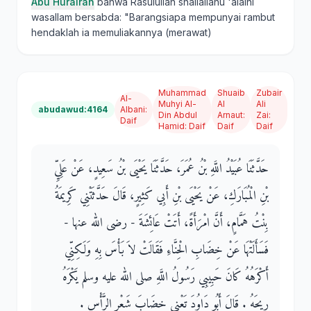
Abu Hurairah
bahwa Rasulullah shallallahu 'alaihi
wasallam bersabda: "Barangsiapa mempunyai rambut
hendaklah ia memuliakannya (merawat)
Muhammad
Shuaib
Zubair
Al-
Muhyi Al-
Al
Ali
abudawud:4164
Albani
:
Din Abdul
Arnaut
:
Zai
:
Daif
Hamid
:
Daif
Daif
Daif
حَدَّثَنَا عُبَيْدُ اللَّهِ بْنُ عُمَرَ، حَدَّثَنَا يَحْيَى بْنُ سَعِيدٍ، عَنْ عَلِيِّ
بْنِ الْمُبَارَكِ، عَنْ يَحْيَى بْنِ أَبِي كَثِيرٍ، قَالَ حَدَّثَتْنِي كَرِيمَةُ
بِنْتُ هَمَّامٍ، أَنَّ امْرَأَةً، أَتَتْ عَائِشَةَ - رضى الله عنها -
فَسَأَلَتْهَا عَنْ خِضَابِ الْحِنَّاءِ فَقَالَتْ لاَ بَأْسَ بِهِ وَلَكِنِّي
أَكْرَهُهُ كَانَ حَبِيبِي رَسُولُ اللَّهِ صلى الله عليه وسلم يَكْرَهُ
رِيحَهُ ‏.‏ قَالَ أَبُو دَاوُدَ تَعْنِي خِضَابَ شَعْرِ الرَّأْسِ ‏.‏