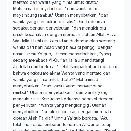
mentato dan wanita yang minta untuk ditato."
Muhammad menyebutkan, "dan wanita yang
meyambung rambut." Utsman menyebutkan, "dan
wanita yang mencukur bulu alis." Dan keduanya
sepakat dengan penyebutan, "dan mengikir gigi
untuk kecantikan dengan merubah ciptaan Allah Azza
Wa Jalla. Hadits ini kemudian di dengar oleh seorang
wanita dari bani Asad yang biasa di panggil dengan
nama Ummu Ya'qub, Utsman menambahkan, "yang
sedang membaca Al-Qur'an. Ia lalu mendatangi
Abdullah dan berkata, "Telah sampai kabar kepadaku
bahwa engkau melaknat Wanita yang mentato dan
wanita yang minta untuk ditato?" Muhammad
menyebutkan, "dan wanita yang menyambung
rambut." Utsman menyebutkan, "dan wanita yang
mencukur alis. Kemudian keduanya sepakat dengan
penyebutan, "wanita yang mengikir gigi, Utsman
menyebutkan, "untuk kecantikan dengan merubah
ciptaan Allah Ta'ala." Ummu Ya'qub berkata, "Aku
telah membaca lembaran-lembaran Al-Qur'an tetapi
aku tidak mendapatkannya." Abdullah berkata, "Demi