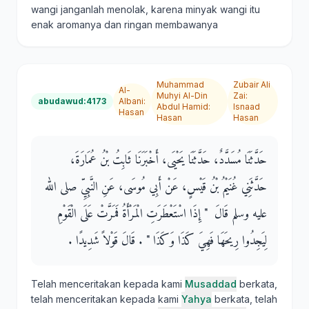
wangi janganlah menolak, karena minyak wangi itu
enak aromanya dan ringan membawanya
Muhammad
Zubair Ali
Al-
Muhyi Al-Din
Zai
:
abudawud:4173
Albani
:
Abdul Hamid
:
Isnaad
Hasan
Hasan
Hasan
حَدَّثَنَا مُسَدَّدٌ، حَدَّثَنَا يَحْيَى، أَخْبَرَنَا ثَابِتُ بْنُ عُمَارَةَ،
حَدَّثَنِي غُنَيْمُ بْنُ قَيْسٍ، عَنْ أَبِي مُوسَى، عَنِ النَّبِيِّ صلى الله
عليه وسلم قَالَ ‏ "‏ إِذَا اسْتَعْطَرَتِ الْمَرْأَةُ فَمَرَّتْ عَلَى الْقَوْمِ
لِيَجِدُوا رِيحَهَا فَهِيَ كَذَا وَكَذَا ‏"‏ ‏.‏ قَالَ قَوْلاً شَدِيدًا ‏.‏
Telah menceritakan kepada kami
Musaddad
berkata,
telah menceritakan kepada kami
Yahya
berkata, telah