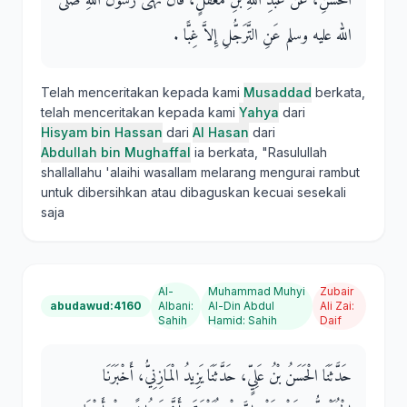
الْحَسَنِ، عَنْ عَبْدِ اللَّهِ بْنِ مُغَفَّلٍ، قَالَ نَهَى رَسُولُ اللَّهِ صلى
الله عليه وسلم عَنِ التَّرَجُّلِ إِلاَّ غِبًّا ‏.‏
Telah menceritakan kepada kami
Musaddad
berkata,
telah menceritakan kepada kami
Yahya
dari
Hisyam bin Hassan
dari
Al Hasan
dari
Abdullah bin Mughaffal
ia berkata, "Rasulullah
shallallahu 'alaihi wasallam melarang mengurai rambut
untuk dibersihkan atau dibaguskan kecuai sesekali
saja
Al-
Muhammad Muhyi
Zubair
abudawud:4160
Albani
:
Al-Din Abdul
Ali Zai
:
Sahih
Hamid
:
Sahih
Daif
حَدَّثَنَا الْحَسَنُ بْنُ عَلِيٍّ، حَدَّثَنَا يَزِيدُ الْمَازِنِيُّ، أَخْبَرَنَا