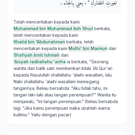
لَغَيَّرْتِ أَظْفَارَكِ ‏"‏ ‏.‏ يَعْنِي بِالْحِنَّاءِ ‏.‏
Telah menceritakan kepada kami
Muhammad bin Muhammad Ash Shuri
berkata,
telah menceritakan kepada kami
Khalid bin 'Abdurrahman
berkata, telah
menceritakan kepada kami
Muthi' bin Maimun
dari
Shafiyah binti Ishmah
dari
'Aisyah radliallahu 'anha
ia berkata, "Seorang
wanita dari balik satir memberikan kitab (Al Qur'an
kepada Rasulullah shallallahu 'alaihi wasallam, lalu
Nabi shallallahu 'alaihi wasallam memegang
tangannya. Beliau bersabda: "Aku tidak tahu, ini
tangan laki-laki atau tangan perempuan?" Wanita itu
menjawab, "Ini tangan perempuan." Beliau bersabda
lagi: "Jika kamu perempuan maka ubahlah warna
kulitmu." Yaitu dengan pacar)