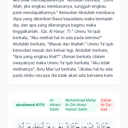
Allah, jika engkau membacanya, sungguh engkau
pasti mendapatkannya." Kemudian Abdullah membaca:
(Apa yang diberikan Rasul kepadamu maka terimalah
dia, dan apa yang dilarangnya bagimu maka
tinggalkanlah.. (Qs. Al Hasyr: 7)." Ummu Ya'qub
berkata, "Aku melihat hal ini ada pada isterimu!"
Abdullah berkata, "Masuk dan lihatlah." Ummu Ya'qub
kemudian masuk dan keluar lagi. Abdullah berkata,
"Apa yang engkau lihat?" Utsman berkata (dalam
riwayatnya) maka Ummu Ya'qub berkata; "Aku tidak
melihatnya", Ibnu Mas'ud berkata; "Jikalau hal itu ada
pada istriku niscaya dia tidak akan ada bersama kami
Al-
Muhammad Muhyi
Zubair
abudawud:4170
Albani
:
Al-Din Abdul
Ali Zai
:
Sahih
Hamid
:
Sahih
Daif
حَدَّثَنَا ابْنُ السَّرْحِ، حَدَّثَنَا ابْنُ وَهْبٍ، عَنْ أُسَامَةَ، عَنْ أَبَانَ