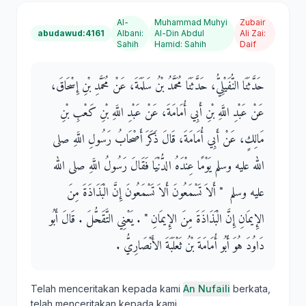
Al-
Muhammad Muhyi
Zubair
abudawud:4161
Albani
:
Al-Din Abdul
Ali Zai
:
Sahih
Hamid
:
Sahih
Daif
حَدَّثَنَا النُّفَيْلِيُّ، حَدَّثَنَا مُحَمَّدُ بْنُ سَلَمَةَ، عَنْ مُحَمَّدِ بْنِ إِسْحَاقَ،
عَنْ عَبْدِ اللَّهِ بْنِ أَبِي أُمَامَةَ، عَنْ عَبْدِ اللَّهِ بْنِ كَعْبِ بْنِ
مَالِكٍ، عَنْ أَبِي أُمَامَةَ، قَالَ ذَكَرَ أَصْحَابُ رَسُولِ اللَّهِ صلى
الله عليه وسلم يَوْمًا عِنْدَهُ الدُّنْيَا فَقَالَ رَسُولُ اللَّهِ صلى الله
عليه وسلم ‏ "‏ أَلاَ تَسْمَعُونَ أَلاَ تَسْمَعُونَ إِنَّ الْبَذَاذَةَ مِنَ
الإِيمَانِ إِنَّ الْبَذَاذَةَ مِنَ الإِيمَانِ ‏"‏ ‏.‏ يَعْنِي التَّقَحُّلَ ‏.‏ قَالَ أَبُو
دَاوُدَ هُوَ أَبُو أُمَامَةَ بْنُ ثَعْلَبَةَ الأَنْصَارِيُّ ‏.‏
Telah menceritakan kepada kami
An Nufaili
berkata,
telah menceritakan kepada kami