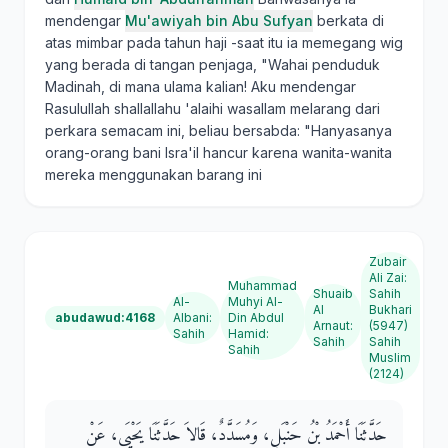
mendengar
Mu'awiyah bin Abu Sufyan
berkata di
atas mimbar pada tahun haji -saat itu ia memegang wig
yang berada di tangan penjaga, "Wahai penduduk
Madinah, di mana ulama kalian! Aku mendengar
Rasulullah shallallahu 'alaihi wasallam melarang dari
perkara semacam ini, beliau bersabda: "Hanyasanya
orang-orang bani Isra'il hancur karena wanita-wanita
mereka menggunakan barang ini
Zubair
Ali Zai
:
Muhammad
Shuaib
Sahih
Al-
Muhyi Al-
Al
Bukhari
abudawud:4168
Albani
:
Din Abdul
Arnaut
:
(5947)
Sahih
Hamid
:
Sahih
Sahih
Sahih
Muslim
(2124)
حَدَّثَنَا أَحْمَدُ بْنُ حَنْبَلٍ، وَمُسَدَّدٌ، قَالاَ حَدَّثَنَا يَحْيَى، عَنْ