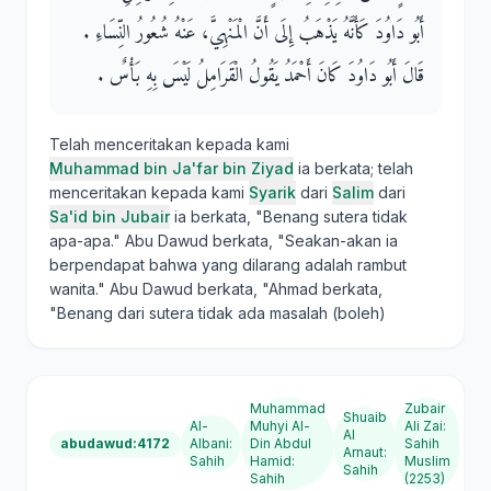
أَبُو دَاوُدَ كَأَنَّهُ يَذْهَبُ إِلَى أَنَّ الْمَنْهِيَّ، عَنْهُ شُعُورُ النِّسَاءِ ‏.‏
قَالَ أَبُو دَاوُدَ كَانَ أَحْمَدُ يَقُولُ الْقَرَامِلُ لَيْسَ بِهِ بَأْسٌ ‏.‏
Telah menceritakan kepada kami
Muhammad bin Ja'far bin Ziyad
ia berkata; telah
menceritakan kepada kami
Syarik
dari
Salim
dari
Sa'id bin Jubair
ia berkata, "Benang sutera tidak
apa-apa." Abu Dawud berkata, "Seakan-akan ia
berpendapat bahwa yang dilarang adalah rambut
wanita." Abu Dawud berkata, "Ahmad berkata,
"Benang dari sutera tidak ada masalah (boleh)
Muhammad
Zubair
Shuaib
Al-
Muhyi Al-
Ali Zai
:
Al
abudawud:4172
Albani
:
Din Abdul
Sahih
Arnaut
:
Sahih
Hamid
:
Muslim
Sahih
Sahih
(2253)