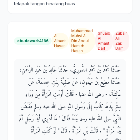
telapak tangan binatang buas
Muhammad
Shuaib
Zubair
Al-
Muhyi Al-
Al
Ali
abudawud:4166
Albani
:
Din Abdul
Arnaut
:
Zai
:
Hasan
Hamid
:
Daif
Daif
Hasan
حَدَّثَنَا مُحَمَّدُ بْنُ مُحَمَّدٍ الصُّورِيُّ، حَدَّثَنَا خَالِدُ بْنُ عَبْدِ الرَّحْمَنِ،
حَدَّثَنَا مُطِيعُ بْنُ مَيْمُونٍ، عَنْ صَفِيَّةَ بِنْتِ عِصْمَةَ، عَنْ
عَائِشَةَ، - رضى الله عنها - قَالَتْ أَوْمَتِ امْرَأَةٌ مِنْ وَرَاءِ
سِتْرٍ بِيَدِهَا كِتَابٌ إِلَى رَسُولِ اللَّهِ صلى الله عليه وسلم فَقَبَضَ
النَّبِيُّ صلى الله عليه وسلم يَدَهُ فَقَالَ ‏"‏ مَا أَدْرِي أَيَدُ رَجُلٍ أَمْ
يَدُ امْرَأَةٍ ‏"‏ ‏.‏ قَالَتْ بَلِ امْرَأَةٌ ‏.‏ قَالَ ‏"‏ لَوْ كُنْتِ امْرَأَةً