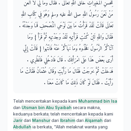
لِلْحُسْنِ الْمُغَيِّرَاتِ خَلْقَ اللَّهِ تَعَالَى ‏.‏ فَقَالَ وَمَا لِي لاَ أَلْعَنُ
مَنْ لَعَنَ رَسُولُ اللَّهِ صلى الله عليه وسلم وَهُوَ فِي كِتَابِ اللَّهِ
تَعَالَى قَالَتْ لَقَدْ قَرَأْتُ مَا بَيْنَ لَوْحَىِ الْمُصْحَفِ فَمَا وَجَدْتُهُ ‏.‏
فَقَالَ وَاللَّهِ لَئِنْ كُنْتِ قَرَأْتِيهِ لَقَدْ وَجَدْتِيهِ ثُمَّ قَرَأَ ‏{‏ وَمَا
آتَاكُمُ الرَّسُولُ فَخُذُوهُ وَمَا نَهَاكُمْ عَنْهُ فَانْتَهُوا ‏}‏ قَالَتْ إِنِّي
أَرَى بَعْضَ هَذَا عَلَى امْرَأَتِكَ ‏.‏ قَالَ فَادْخُلِي فَانْظُرِي ‏.‏
فَدَخَلَتْ ثُمَّ خَرَجَتْ فَقَالَ مَا رَأَيْتِ وَقَالَ عُثْمَانُ فَقَالَتْ مَا
رَأَيْتُ ‏.‏ فَقَالَ لَوْ كَانَ ذَلِكَ مَا كَانَتْ مَعَنَا ‏.‏
Telah menceritakan kepada kami
Muhammad bin Isa
dan
Utsman bin Abu Syaibah
secara makna,
keduanya berkata; telah menceritakan kepada kami
Jarir
dari
Manshur
dari
Ibrahim
dari
Alqamah
dari
Abdullah
ia berkata, "Allah melaknat wanita yang