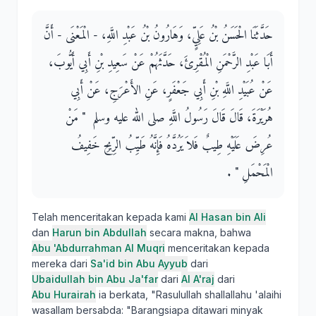
حَدَّثَنَا الْحَسَنُ بْنُ عَلِيٍّ، وَهَارُونُ بْنُ عَبْدِ اللَّهِ، - الْمَعْنَى - أَنَّ
أَبَا عَبْدِ الرَّحْمَنِ الْمُقْرِئَ، حَدَّثَهُمْ عَنْ سَعِيدِ بْنِ أَبِي أَيُّوبَ،
عَنْ عُبَيْدِ اللَّهِ بْنِ أَبِي جَعْفَرٍ، عَنِ الأَعْرَجِ، عَنْ أَبِي
هُرَيْرَةَ، قَالَ قَالَ رَسُولُ اللَّهِ صلى الله عليه وسلم ‏ "‏ مَنْ
عُرِضَ عَلَيْهِ طِيبٌ فَلاَ يَرُدَّهُ فَإِنَّهُ طَيِّبُ الرِّيحِ خَفِيفُ
الْمَحْمَلِ ‏"‏ ‏.‏
Telah menceritakan kepada kami
Al Hasan bin Ali
dan
Harun bin Abdullah
secara makna, bahwa
Abu 'Abdurrahman Al Muqri
menceritakan kepada
mereka dari
Sa'id bin Abu Ayyub
dari
Ubaidullah bin Abu Ja'far
dari
Al A'raj
dari
Abu Hurairah
ia berkata, "Rasulullah shallallahu 'alaihi
wasallam bersabda: "Barangsiapa ditawari minyak