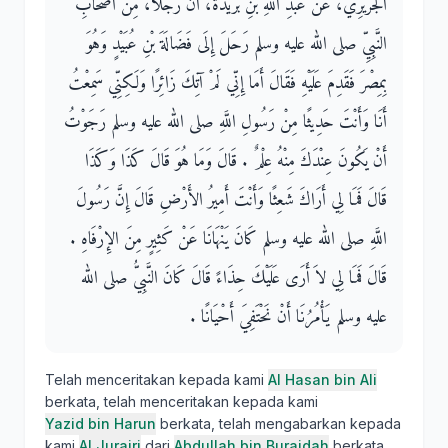
الْجُرَيْرِيُّ، عَنْ عَبْدِ اللَّهِ بْنِ بُرَيْدَةَ، أَنَّ رَجُلاً، مِنْ أَصْحَابِ
النَّبِيِّ صلى الله عليه وسلم رَحَلَ إِلَى فَضَالَةَ بْنِ عُبَيْدٍ وَهُوَ
بِمِصْرَ فَقَدِمَ عَلَيْهِ فَقَالَ أَمَا إِنِّي لَمْ آتِكَ زَائِرًا وَلَكِنِّي سَمِعْتُ
أَنَا وَأَنْتَ حَدِيثًا مِنْ رَسُولِ اللَّهِ صلى الله عليه وسلم رَجَوْتُ
أَنْ يَكُونَ عِنْدَكَ مِنْهُ عِلْمٌ ‏.‏ قَالَ وَمَا هُوَ قَالَ كَذَا وَكَذَا
قَالَ فَمَا لِي أَرَاكَ شَعِثًا وَأَنْتَ أَمِيرُ الأَرْضِ قَالَ إِنَّ رَسُولَ
اللَّهِ صلى الله عليه وسلم كَانَ يَنْهَانَا عَنْ كَثِيرٍ مِنَ الإِرْفَاهِ ‏.‏
قَالَ فَمَا لِي لاَ أَرَى عَلَيْكَ حِذَاءً قَالَ كَانَ النَّبِيُّ صلى الله
عليه وسلم يَأْمُرُنَا أَنْ نَحْتَفِيَ أَحْيَانًا ‏.‏
Telah menceritakan kepada kami
Al Hasan bin Ali
berkata, telah menceritakan kepada kami
Yazid bin Harun
berkata, telah mengabarkan kepada
kami
Al Jurairi
dari
Abdullah bin Buraidah
berkata,