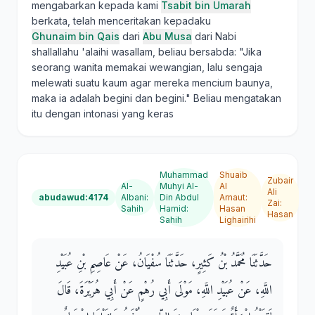
mengabarkan kepada kami
Tsabit bin Umarah
berkata, telah menceritakan kepadaku
Ghunaim bin Qais
dari
Abu Musa
dari Nabi
shallallahu 'alaihi wasallam, beliau bersabda: "Jika
seorang wanita memakai wewangian, lalu sengaja
melewati suatu kaum agar mereka mencium baunya,
maka ia adalah begini dan begini." Beliau mengatakan
itu dengan intonasi yang keras
Muhammad
Shuaib
Zubair
Al-
Muhyi Al-
Al
Ali
abudawud:4174
Albani
:
Din Abdul
Arnaut
:
Zai
:
Sahih
Hamid
:
Hasan
Hasan
Sahih
Lighairihi
حَدَّثَنَا مُحَمَّدُ بْنُ كَثِيرٍ، حَدَّثَنَا سُفْيَانُ، عَنْ عَاصِمِ بْنِ عُبَيْدِ
اللَّهِ، عَنْ عُبَيْدِ اللَّهِ، مَوْلَى أَبِي رُهْمٍ عَنْ أَبِي هُرَيْرَةَ، قَالَ