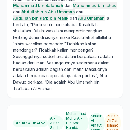
Muhammad bin Salamah
dari
Muhammad bin Ishaq
dari
Abdullah bin Abu Umamah
dari
Abdullah bin Ka'b bin Malik
dari
Abu Umamah
ia
berkata, "Pada suatu hari sahabat Rasulullah
shallallahu 'alaihi wasallam memperbincangkan
tentang dunia di sisinya, maka Rasulullah shallallahu
'alaihi wasallam bersabda: "Tidakkah kalian
mendengar? Tidakkah kalian mendengar?
Sesungguhnya sederhana dalam berpakaian adalah
bagian dari iman. Sesungguhnya sederhana dalam
berpakaian adalah bagian dari iman." Maksudnya
adalah berpakaian apa adanya dan pantas.", Abu
Dawud berkata; "Dia adalah Abu Umamah bin
Tsa'labah Al Anshari
Muhammad
Shuaib
Zubair
Al-
Muhyi Al-
Al
Ali Zai
:
abudawud:4162
Albani
:
Din Abdul
Arnaut
:
Isnaad
Sahih
Hamid
:
Sahih
Hasan