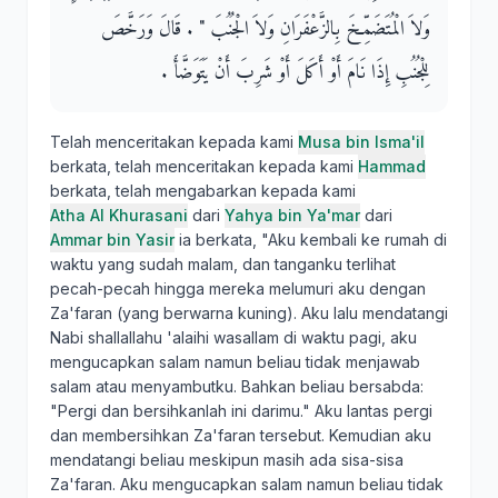
وَلاَ الْمُتَضَمِّخَ بِالزَّعْفَرَانِ وَلاَ الْجُنُبَ ‏"‏ ‏.‏ قَالَ وَرَخَّصَ
لِلْجُنُبِ إِذَا نَامَ أَوْ أَكَلَ أَوْ شَرِبَ أَنْ يَتَوَضَّأَ ‏.‏
Telah menceritakan kepada kami
Musa bin Isma'il
berkata, telah menceritakan kepada kami
Hammad
berkata, telah mengabarkan kepada kami
Atha Al Khurasani
dari
Yahya bin Ya'mar
dari
Ammar bin Yasir
ia berkata, "Aku kembali ke rumah di
waktu yang sudah malam, dan tanganku terlihat
pecah-pecah hingga mereka melumuri aku dengan
Za'faran (yang berwarna kuning). Aku lalu mendatangi
Nabi shallallahu 'alaihi wasallam di waktu pagi, aku
mengucapkan salam namun beliau tidak menjawab
salam atau menyambutku. Bahkan beliau bersabda:
"Pergi dan bersihkanlah ini darimu." Aku lantas pergi
dan membersihkan Za'faran tersebut. Kemudian aku
mendatangi beliau meskipun masih ada sisa-sisa
Za'faran. Aku mengucapkan salam namun beliau tidak