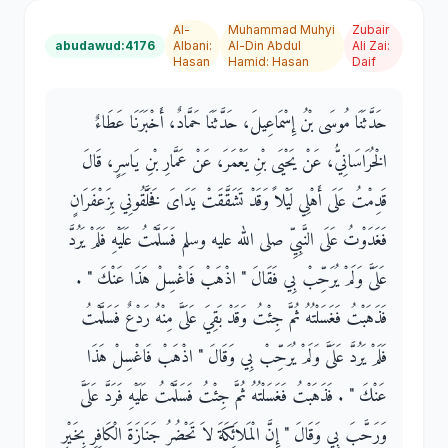
Al-
Muhammad Muhyi
Zubair
abudawud:4176
Albani
:
Al-Din Abdul
Ali Zai
:
Hasan
Hamid
:
Hasan
Daif
حَدَّثَنَا مُوسَى بْنُ إِسْمَاعِيلَ، حَدَّثَنَا حَمَّادٌ، أَخْبَرَنَا عَطَاءٌ
الْخُرَاسَانِيُّ، عَنْ يَحْيَى بْنِ يَعْمَرَ، عَنْ عَمَّارِ بْنِ يَاسِرٍ، قَالَ
قَدِمْتُ عَلَى أَهْلِي لَيْلاً وَقَدْ تَشَقَّقَتْ يَدَاىَ فَخَلَّقُونِي بِزَعْفَرَانٍ
فَغَدَوْتُ عَلَى النَّبِيِّ صلى الله عليه وسلم فَسَلَّمْتُ عَلَيْهِ فَلَمْ يَرُدَّ
عَلَىَّ وَلَمْ يُرَحِّبْ بِي فَقَالَ ‏"‏ اذْهَبْ فَاغْسِلْ هَذَا عَنْكَ ‏"‏ ‏.‏
فَذَهَبْتُ فَغَسَلْتُهُ ثُمَّ جِئْتُ وَقَدْ بَقِيَ عَلَىَّ مِنْهُ رَدْعٌ فَسَلَّمْتُ
فَلَمْ يَرُدَّ عَلَىَّ وَلَمْ يُرَحِّبْ بِي وَقَالَ ‏"‏ اذْهَبْ فَاغْسِلْ هَذَا
عَنْكَ ‏"‏ ‏.‏ فَذَهَبْتُ فَغَسَلْتُهُ ثُمَّ جِئْتُ فَسَلَّمْتُ عَلَيْهِ فَرَدَّ عَلَىَّ
وَرَحَّبَ بِي وَقَالَ ‏"‏ إِنَّ الْمَلاَئِكَةَ لاَ تَحْضُرُ جَنَازَةَ الْكَافِرِ بِخَيْرٍ