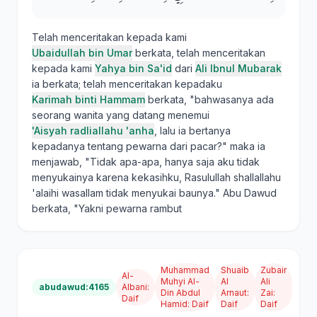
Telah menceritakan kepada kami
Ubaidullah bin Umar
berkata, telah menceritakan
kepada kami
Yahya bin Sa'id
dari
Ali Ibnul Mubarak
ia berkata; telah menceritakan kepadaku
Karimah binti Hammam
berkata, "bahwasanya ada
seorang wanita yang datang menemui
'Aisyah radliallahu 'anha
, lalu ia bertanya
kepadanya tentang pewarna dari pacar?" maka ia
menjawab, "Tidak apa-apa, hanya saja aku tidak
menyukainya karena kekasihku, Rasulullah shallallahu
'alaihi wasallam tidak menyukai baunya." Abu Dawud
berkata, "Yakni pewarna rambut
Muhammad
Shuaib
Zubair
Al-
Muhyi Al-
Al
Ali
abudawud:4165
Albani
:
Din Abdul
Arnaut
:
Zai
:
Daif
Hamid
:
Daif
Daif
Daif