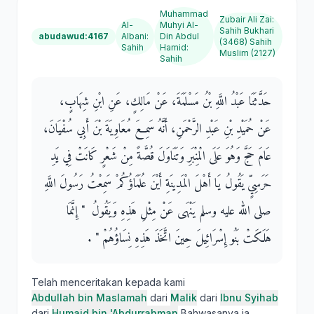
Muhammad
Zubair Ali Zai
:
Al-
Muhyi Al-
Sahih Bukhari
abudawud:4167
Albani
:
Din Abdul
(3468) Sahih
Sahih
Hamid
:
Muslim (2127)
Sahih
حَدَّثَنَا عَبْدُ اللَّهِ بْنُ مَسْلَمَةَ، عَنْ مَالِكٍ، عَنِ ابْنِ شِهَابٍ،
عَنْ حُمَيْدِ بْنِ عَبْدِ الرَّحْمَنِ، أَنَّهُ سَمِعَ مُعَاوِيَةَ بْنَ أَبِي سُفْيَانَ،
عَامَ حَجَّ وَهُوَ عَلَى الْمِنْبَرِ وَتَنَاوَلَ قُصَّةً مِنْ شَعْرٍ كَانَتْ فِي يَدِ
حَرَسِيٍّ يَقُولُ يَا أَهْلَ الْمَدِينَةِ أَيْنَ عُلَمَاؤُكُمْ سَمِعْتُ رَسُولَ اللَّهِ
صلى الله عليه وسلم يَنْهَى عَنْ مِثْلِ هَذِهِ وَيَقُولُ ‏ "‏ إِنَّمَا
هَلَكَتْ بَنُو إِسْرَائِيلَ حِينَ اتَّخَذَ هَذِهِ نِسَاؤُهُمْ ‏"‏ ‏.‏
Telah menceritakan kepada kami
Abdullah bin Maslamah
dari
Malik
dari
Ibnu Syihab
dari
Humaid bin 'Abdurrahman
Bahwasanya ia