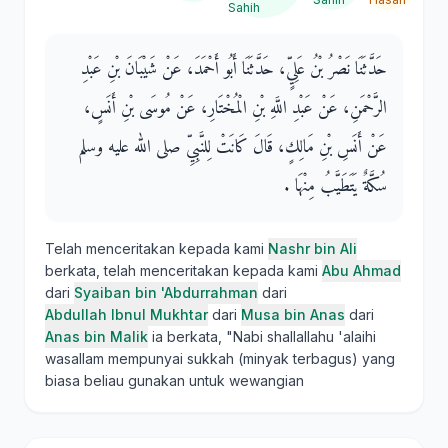
Sahih
حَدَّثَنَا نَصْرُ بْنُ عَلِيٍّ، حَدَّثَنَا أَبُو أَحْمَدَ، عَنْ شَيْبَانَ بْنِ عَبْدِ
الرَّحْمَنِ، عَنْ عَبْدِ اللَّهِ بْنِ الْمُخْتَارِ، عَنْ مُوسَى بْنِ أَنَسٍ،
عَنْ أَنَسِ بْنِ مَالِكٍ، قَالَ كَانَتْ لِلنَّبِيِّ صلى الله عليه وسلم
سُكَّةٌ يَتَطَيَّبُ مِنْهَا ‏.‏
Telah menceritakan kepada kami
Nashr bin Ali
berkata, telah menceritakan kepada kami
Abu Ahmad
dari
Syaiban bin 'Abdurrahman
dari
Abdullah Ibnul Mukhtar
dari
Musa bin Anas
dari
Anas bin Malik
ia berkata, "Nabi shallallahu 'alaihi
wasallam mempunyai sukkah (minyak terbagus) yang
biasa beliau gunakan untuk wewangian