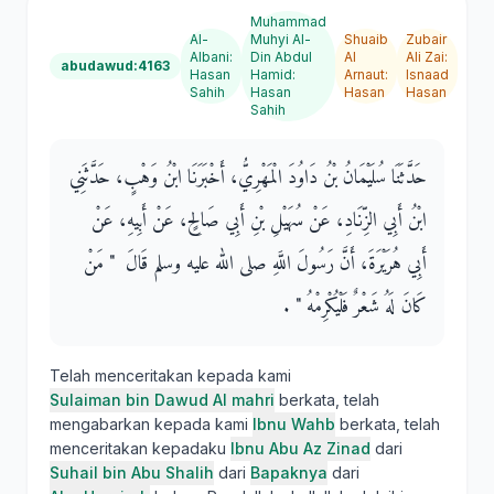
Muhammad
Al-
Muhyi Al-
Shuaib
Zubair
Albani
:
Din Abdul
Al
Ali Zai
:
abudawud:4163
Hasan
Hamid
:
Arnaut
:
Isnaad
Sahih
Hasan
Hasan
Hasan
Sahih
حَدَّثَنَا سُلَيْمَانُ بْنُ دَاوُدَ الْمَهْرِيُّ، أَخْبَرَنَا ابْنُ وَهْبٍ، حَدَّثَنِي
ابْنُ أَبِي الزِّنَادِ، عَنْ سُهَيْلِ بْنِ أَبِي صَالِحٍ، عَنْ أَبِيهِ، عَنْ
أَبِي هُرَيْرَةَ، أَنَّ رَسُولَ اللَّهِ صلى الله عليه وسلم قَالَ ‏ "‏ مَنْ
كَانَ لَهُ شَعْرٌ فَلْيُكْرِمْهُ ‏"‏ ‏.‏
Telah menceritakan kepada kami
Sulaiman bin Dawud Al mahri
berkata, telah
mengabarkan kepada kami
Ibnu Wahb
berkata, telah
menceritakan kepadaku
Ibnu Abu Az Zinad
dari
Suhail bin Abu Shalih
dari
Bapaknya
dari