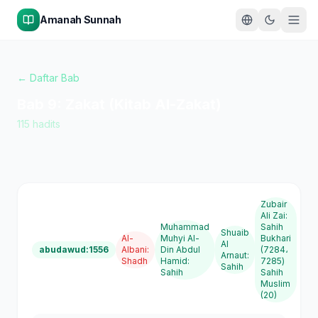
Amanah Sunnah
← Daftar Bab
Bab
9
:
Zakat (Kitab Al-Zakat)
115
hadits
Zubair
Ali Zai
:
Muhammad
Sahih
Shuaib
Al-
Muhyi Al-
Bukhari
Al
abudawud:1556
Albani
:
Din Abdul
(7284،
Arnaut
:
Shadh
Hamid
:
7285)
Sahih
Sahih
Sahih
Muslim
(20)