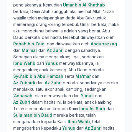
penolakannya. Kemudian
Umar bin Al Khathab
berkata; Demi Allah sungguh aku melihat Allah 'azza
wajalla telah melapangkan dada Abu Bakr untuk
memerangi orang-orang tersebut. Umar berkata; maka
aku mengetahui bahwa ia adalah yang benar. Abu
Daud berkata; dan hadits tersebut diriwayatkan oleh
Rabah bin Zaid
, dan diriwayatkan oleh
Abdurrazzaq
dari
Ma'mar
dari
Az Zuhri
dengan sanadnya.
Sebagian ulama mengatakan; 'iqal, sedangkan
Ibnu Wahb
dari
Yunus
meriwayatkannya, ia
mengatakan; anak kambing. Abu Daud berkata;
Syu'aib bin Abu Hamzah
serta
Ma'mar
dan
Az Zubaidi
dari
Az Zuhri
berkata; seandainya mereka
menolakku satu ekor anak kambing, sedangkan
'Anbasah
telah meriwayatkan dari
Yunus
dari
Az Zuhri
dalam hadits ini, ia berkata; anak kambing.
Telah menceritakan kepada Kami
Ibnu As Sarh
dan
Sulaiman bin Daud
mereka berkata; telah
mengabarkan kepada Kami
Ibnu Wahb
, telah
mengabarkan kepadaku
Yunus
dari
Az Zuhri
hadits