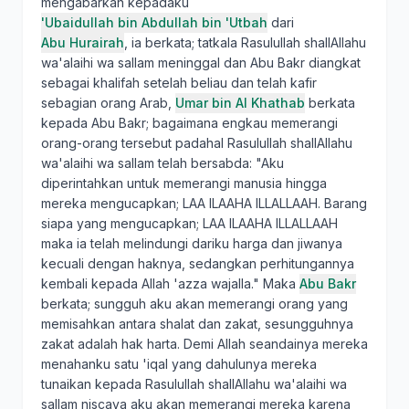
mengabarkan kepadaku
'Ubaidullah bin Abdullah bin 'Utbah
dari
Abu Hurairah
, ia berkata; tatkala Rasulullah shallAllahu
wa'alaihi wa sallam meninggal dan Abu Bakr diangkat
sebagai khalifah setelah beliau dan telah kafir
sebagian orang Arab,
Umar bin Al Khathab
berkata
kepada Abu Bakr; bagaimana engkau memerangi
orang-orang tersebut padahal Rasulullah shallAllahu
wa'alaihi wa sallam telah bersabda: "Aku
diperintahkan untuk memerangi manusia hingga
mereka mengucapkan; LAA ILAAHA ILLALLAAH. Barang
siapa yang mengucapkan; LAA ILAAHA ILLALLAAH
maka ia telah melindungi dariku harga dan jiwanya
kecuali dengan haknya, sedangkan perhitungannya
kembali kepada Allah 'azza wajalla." Maka
Abu Bakr
berkata; sungguh aku akan memerangi orang yang
memisahkan antara shalat dan zakat, sesungguhnya
zakat adalah hak harta. Demi Allah seandainya mereka
menahanku satu 'iqal yang dahulunya mereka
tunaikan kepada Rasulullah shallAllahu wa'alaihi wa
sallam niscaya aku akan memerangi mereka karena