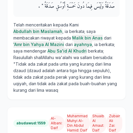
صَدَقَةٌ وَلَيْسَ فِيمَا دُونَ خَمْسَةِ أَوْسُقٍ صَدَقَةٌ ‏"‏ ‏.‏
Telah menceritakan kepada Kami
Abdullah bin Maslamah
, ia berkata; saya
membacakan riwayat kepada
Malik bin Anas
dari
'Amr bin Yahya Al Mazini
dari
ayahnya
, ia berkata;
saya mendengar
Abu Sa'id Al Khudri
berkata;
Rasulullah shallAllahu wa'alaihi wa sallam bersabda:
"Tidak ada zakat pada unta yang kurang dari lima
dzaud (dzaud adalah antara tiga hingga sepuluh),
tidak ada zakat pada perak yang kurang dari lima
uqiyah, dan tidak ada zakat pada buah-buahan yang
kurang dari lima wasaq
Muhammad
Shuaib
Zubair
Al-
Muhyi Al-
Al
Ali
abudawud:1559
Albani
:
Din Abdul
Arnaut
:
Zai
:
Daif
Hamid
:
Daif
Daif
Daif