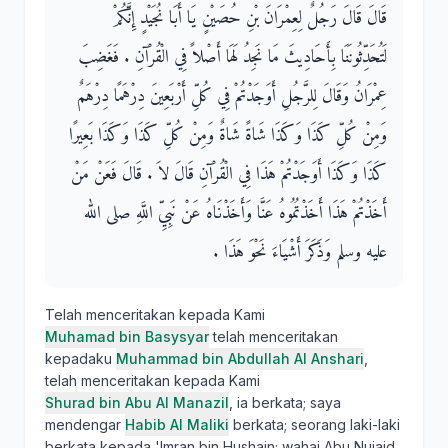
قَالَ قَالَ رَجُلٌ لِعِمْرَانَ بْنِ حُصَيْنٍ يَا أَبَا نُجَيْدٍ إِنَّكُمْ
لَتُحَدِّثُونَنَا بِأَحَادِيثَ مَا نَجِدُ لَهَا أَصْلاً فِي الْقُرْآنِ ‏.‏ فَغَضِبَ
عِمْرَانُ وَقَالَ لِلرَّجُلِ أَوَجَدْتُمْ فِي كُلِّ أَرْبَعِينَ دِرْهَمًا دِرْهَمٌ
وَمِنْ كُلِّ كَذَا وَكَذَا شَاةً شَاةٌ وَمِنْ كُلِّ كَذَا وَكَذَا بَعِيرًا
كَذَا وَكَذَا أَوَجَدْتُمْ هَذَا فِي الْقُرْآنِ قَالَ لاَ ‏.‏ قَالَ فَعَنْ مَنْ
أَخَذْتُمْ هَذَا أَخَذْتُمُوهُ عَنَّا وَأَخَذْنَاهُ عَنْ نَبِيِّ اللَّهِ صلى الله
عليه وسلم وَذَكَرَ أَشْيَاءَ نَحْوَ هَذَا ‏.‏
Telah menceritakan kepada Kami
Muhamad bin Basysyar
telah menceritakan
kepadaku
Muhammad bin Abdullah Al Anshari
,
telah menceritakan kepada Kami
Shurad bin Abu Al Manazil
, ia berkata; saya
mendengar
Habib Al Maliki
berkata; seorang laki-laki
berkata kepada 'Imran bin Hushain; wahai Abu Nujaid,