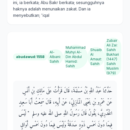
ini, ia berkata; Abu Bakr berkata; sesungguhnya
haknya adalah menunaikan zakat. Dan ia
menyebutkan; 'iqal
Zubair
Ali Zai
:
Muhammad
Shuaib
Sahih
Al-
Muhyi Al-
Al
Bukhari
abudawud:1558
Albani
:
Din Abdul
Arnaut
:
(1447)
Sahih
Hamid
:
Sahih
Sahih
Sahih
Muslim
(979)
حَدَّثَنَا عَبْدُ اللَّهِ بْنُ مَسْلَمَةَ، قَالَ قَرَأْتُ عَلَى مَالِكِ بْنِ أَنَسٍ
عَنْ عَمْرِو بْنِ يَحْيَى الْمَازِنِيِّ، عَنْ أَبِيهِ، قَالَ سَمِعْتُ أَبَا سَعِيدٍ
الْخُدْرِيَّ، يَقُولُ قَالَ رَسُولُ اللَّهِ صلى الله عليه وسلم ‏ "‏ لَيْسَ
فِيمَا دُونَ خَمْسِ ذَوْدٍ صَدَقَةٌ وَلَيْسَ فِيمَا دُونَ خَمْسِ أَوَاقٍ