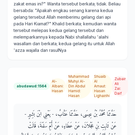
zakat emas ini?" Wanita tersebut berkata; tidak. Beliau
bersabda: "Apakah engkau senang karena kedua
gelang tersebut Allah memberimu gelang dari api
pada Hari Kiamat?" Khalid berkata; kemudian wanita
tersebut melepas kedua gelang tersebut dan
melemparkannya kepada Nabi shallallahu 'alaihi
wasallam dan berkata; kedua gelang itu untuk Allah
'azza wajalla dan rasulNya
Muhammad
Shuaib
Zubair
Al-
Muhyi Al-
Al
Ali
abudawud:1564
Albani
:
Din Abdul
Arnaut
:
Zai
:
Hasan
Hamid
:
Hasan
Daif
Hasan
Lighairihi
حَدَّثَنَا مُحَمَّدُ بْنُ عِيسَى، حَدَّثَنَا عَتَّابٌ، - يَعْنِي ابْنَ بَشِيرٍ -
عَنْ ثَابِتِ بْنِ عَجْلاَنَ، عَنْ عَطَاءٍ، عَنْ أُمِّ سَلَمَةَ، قَالَتْ