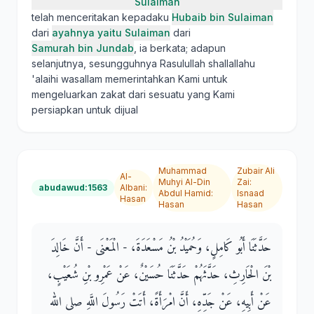
Sulaiman
telah menceritakan kepadaku
Hubaib bin Sulaiman
dari
ayahnya yaitu Sulaiman
dari
Samurah bin Jundab
, ia berkata; adapun
selanjutnya, sesungguhnya Rasulullah shallallahu
'alaihi wasallam memerintahkan Kami untuk
mengeluarkan zakat dari sesuatu yang Kami
persiapkan untuk dijual
Muhammad
Zubair Ali
Al-
Muhyi Al-Din
Zai
:
abudawud:1563
Albani
:
Abdul Hamid
:
Isnaad
Hasan
Hasan
Hasan
حَدَّثَنَا أَبُو كَامِلٍ، وَحُمَيْدُ بْنُ مَسْعَدَةَ، - الْمَعْنَى - أَنَّ خَالِدَ
بْنَ الْحَارِثِ، حَدَّثَهُمْ حَدَّثَنَا حُسَيْنٌ، عَنْ عَمْرِو بْنِ شُعَيْبٍ،
عَنْ أَبِيهِ، عَنْ جَدِّهِ، أَنَّ امْرَأَةً، أَتَتْ رَسُولَ اللَّهِ صلى الله