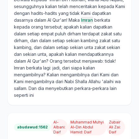
sesungguhnya kalian telah menceritakan kepada Kami
dengan hadits-hadits yang tidak Kami dapatkan
dasarnya dalam Al Qur'an! Maka
Imran
berkata
kepada orang tersebut; apakah kalian dapatkan
dalam setiap empat puluh dirham terdapat zakat satu
dirham, dan dalam setiap sekian kambing zakat satu
kambing, dan dalam setiap sekian unta zakat sekian
dan sekian unta, apakah kalian mendapatkannya
dalam Al Qur'an? Orang tersebut menjawab: tidak!
Imran berkata lagi: jadi, dari siapa kalian
mengambilnya? Kalian mengambilnya dari Kami dan
Kami mengambilnya dari Nabi Shalla Allahu 'alaihi wa
sallam. Dan dia menyebutkan perkara-perkara lain
seperti ini
Al-
Muhammad Muhyi
Zubair
abudawud:1562
Albani
:
Al-Din Abdul
Ali Zai
:
Daif
Hamid
:
Daif
Daif