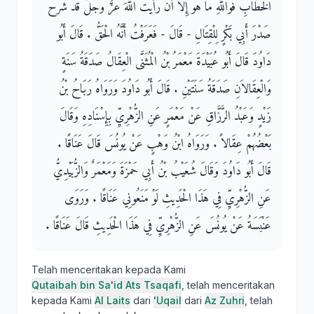
الْخَطَّابِ فَوَاللَّهِ مَا هُوَ إِلاَّ أَنْ رَأَيْتُ اللَّهَ عَزَّ وَجَلَّ قَدْ شَرَحَ
صَدْرَ أَبِي بَكْرٍ لِلْقِتَالِ - قَالَ - فَعَرَفْتُ أَنَّهُ الْحَقُّ ‏.‏ قَالَ أَبُو
دَاوُدَ قَالَ أَبُو عُبَيْدَةَ مَعْمَرُ بْنُ الْمُثَنَّى الْعِقَالُ صَدَقَةُ سَنَةٍ
وَالْعِقَالاَنِ صَدَقَةُ سَنَتَيْنِ ‏.‏ قَالَ أَبُو دَاوُدَ وَرَوَاهُ رَبَاحُ بْنُ
زَيْدٍ وَعَبْدُ الرَّزَّاقِ عَنْ مَعْمَرٍ عَنِ الزُّهْرِيِّ بِإِسْنَادِهِ وَقَالَ
بَعْضُهُمْ عِقَالاً ‏.‏ وَرَوَاهُ ابْنُ وَهْبٍ عَنْ يُونُسَ قَالَ عَنَاقًا ‏.‏
قَالَ أَبُو دَاوُدَ وَقَالَ شُعَيْبُ بْنُ أَبِي حَمْزَةَ وَمَعْمَرٌ وَالزُّبَيْدِيُّ
عَنِ الزُّهْرِيِّ فِي هَذَا الْحَدِيثِ لَوْ مَنَعُونِي عَنَاقًا ‏.‏ وَرَوَى
عَنْبَسَةُ عَنْ يُونُسَ عَنِ الزُّهْرِيِّ فِي هَذَا الْحَدِيثِ قَالَ عَنَاقًا ‏.‏
Telah menceritakan kepada Kami
Qutaibah bin Sa'id Ats Tsaqafi
, telah menceritakan
kepada Kami
Al Laits
dari
'Uqail
dari
Az Zuhri
, telah