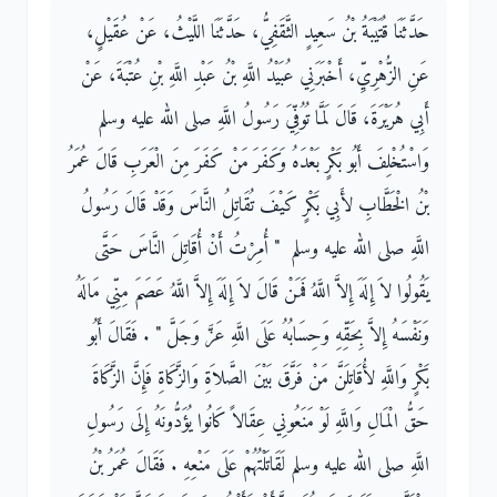
حَدَّثَنَا قُتَيْبَةُ بْنُ سَعِيدٍ الثَّقَفِيُّ، حَدَّثَنَا اللَّيْثُ، عَنْ عُقَيْلٍ،
عَنِ الزُّهْرِيِّ، أَخْبَرَنِي عُبَيْدُ اللَّهِ بْنُ عَبْدِ اللَّهِ بْنِ عُتْبَةَ، عَنْ
أَبِي هُرَيْرَةَ، قَالَ لَمَّا تُوُفِّيَ رَسُولُ اللَّهِ صلى الله عليه وسلم
وَاسْتُخْلِفَ أَبُو بَكْرٍ بَعْدَهُ وَكَفَرَ مَنْ كَفَرَ مِنَ الْعَرَبِ قَالَ عُمَرُ
بْنُ الْخَطَّابِ لأَبِي بَكْرٍ كَيْفَ تُقَاتِلُ النَّاسَ وَقَدْ قَالَ رَسُولُ
اللَّهِ صلى الله عليه وسلم ‏ "‏ أُمِرْتُ أَنْ أُقَاتِلَ النَّاسَ حَتَّى
يَقُولُوا لاَ إِلَهَ إِلاَّ اللَّهُ فَمَنْ قَالَ لاَ إِلَهَ إِلاَّ اللَّهُ عَصَمَ مِنِّي مَالَهُ
وَنَفْسَهُ إِلاَّ بِحَقِّهِ وَحِسَابُهُ عَلَى اللَّهِ عَزَّ وَجَلَّ ‏"‏ ‏.‏ فَقَالَ أَبُو
بَكْرٍ وَاللَّهِ لأُقَاتِلَنَّ مَنْ فَرَّقَ بَيْنَ الصَّلاَةِ وَالزَّكَاةِ فَإِنَّ الزَّكَاةَ
حَقُّ الْمَالِ وَاللَّهِ لَوْ مَنَعُونِي عِقَالاً كَانُوا يُؤَدُّونَهُ إِلَى رَسُولِ
اللَّهِ صلى الله عليه وسلم لَقَاتَلْتُهُمْ عَلَى مَنْعِهِ ‏.‏ فَقَالَ عُمَرُ بْنُ