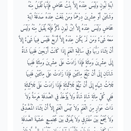
ابْنَةِ لَبُونٍ وَلَيْسَ عِنْدَهُ إِلاَّ بِنْتُ مَخَاضٍ فَإِنَّهَا تُقْبَلُ مِنْهُ
وَشَاتَيْنِ أَوْ عِشْرِينَ دِرْهَمًا وَمَنْ بَلَغَتْ عِنْدَهُ صَدَقَةُ ابْنَةِ
مَخَاضٍ وَلَيْسَ عِنْدَهُ إِلاَّ ابْنُ لَبُونٍ ذَكَرٌ فَإِنَّهُ يُقْبَلُ مِنْهُ وَلَيْسَ
مَعَهُ شَىْءٌ وَمَنْ لَمْ يَكُنْ عِنْدَهُ إِلاَّ أَرْبَعٌ فَلَيْسَ فِيهَا شَىْءٌ إِلاَّ
أَنْ يَشَاءَ رَبُّهَا وَفِي سَائِمَةِ الْغَنَمِ إِذَا كَانَتْ أَرْبَعِينَ فَفِيهَا شَاةٌ
إِلَى عِشْرِينَ وَمِائَةٍ فَإِذَا زَادَتْ عَلَى عِشْرِينَ وَمِائَةٍ فَفِيهَا
شَاتَانِ إِلَى أَنْ تَبْلُغَ مِائَتَيْنِ فَإِذَا زَادَتْ عَلَى مِائَتَيْنِ فَفِيهَا
ثَلاَثُ شِيَاهٍ إِلَى أَنْ تَبْلُغَ ثَلاَثَمِائَةٍ فَإِذَا زَادَتْ عَلَى ثَلاَثِمِائَةٍ
فَفِي كُلِّ مِائَةِ شَاةٍ شَاةٌ وَلاَ يُؤْخَذُ فِي الصَّدَقَةِ هَرِمَةٌ وَلاَ
ذَاتُ عَوَارٍ مِنَ الْغَنَمِ وَلاَ تَيْسُ الْغَنَمِ إِلاَّ أَنْ يَشَاءَ الْمُصَّدِّقُ
وَلاَ يُجْمَعُ بَيْنَ مُفْتَرِقٍ وَلاَ يُفَرَّقُ بَيْنَ مُجْتَمِعٍ خَشْيَةَ الصَّدَقَةِ