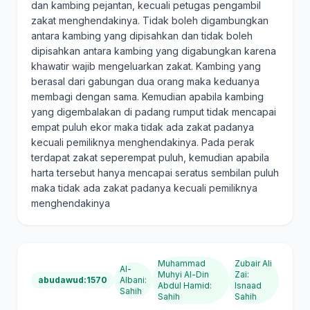
dan kambing pejantan, kecuali petugas pengambil
zakat menghendakinya. Tidak boleh digambungkan
antara kambing yang dipisahkan dan tidak boleh
dipisahkan antara kambing yang digabungkan karena
khawatir wajib mengeluarkan zakat. Kambing yang
berasal dari gabungan dua orang maka keduanya
membagi dengan sama. Kemudian apabila kambing
yang digembalakan di padang rumput tidak mencapai
empat puluh ekor maka tidak ada zakat padanya
kecuali pemiliknya menghendakinya. Pada perak
terdapat zakat seperempat puluh, kemudian apabila
harta tersebut hanya mencapai seratus sembilan puluh
maka tidak ada zakat padanya kecuali pemiliknya
menghendakinya
Muhammad
Zubair Ali
Al-
Muhyi Al-Din
Zai
:
abudawud:1570
Albani
:
Abdul Hamid
:
Isnaad
Sahih
Sahih
Sahih