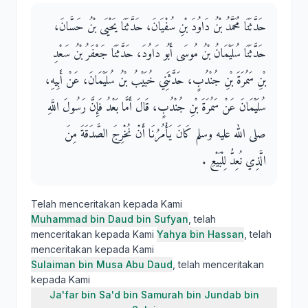
حَدَّثَنَا مُحَمَّدُ بْنُ دَاوُدَ بْنِ سُفْيَانَ، حَدَّثَنَا يَحْيَى بْنُ حَسَّانَ،
حَدَّثَنَا سُلَيْمَانُ بْنُ مُوسَى أَبُو دَاوُدَ، حَدَّثَنَا جَعْفَرُ بْنُ سَعْدِ
بْنِ سَمُرَةَ بْنِ جُنْدُبٍ، حَدَّثَنِي خُبَيْبُ بْنُ سُلَيْمَانَ، عَنْ أَبِيهِ،
سُلَيْمَانَ عَنْ سَمُرَةَ بْنِ جُنْدُبٍ، قَالَ أَمَّا بَعْدُ فَإِنَّ رَسُولَ اللَّهِ
صلى الله عليه وسلم كَانَ يَأْمُرُنَا أَنْ نُخْرِجَ الصَّدَقَةَ مِنَ
الَّذِي نُعِدُّ لِلْبَيْعِ ‏.‏
Telah menceritakan kepada Kami
Muhammad bin Daud bin Sufyan
, telah
menceritakan kepada Kami
Yahya bin Hassan
, telah
menceritakan kepada Kami
Sulaiman bin Musa Abu Daud
, telah menceritakan
kepada Kami
Ja'far bin Sa'd bin Samurah bin Jundab bin