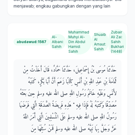
menjawab; engkau gabungkan dengan yang lain
Muhammad
Zubair
Shuaib
Al-
Muhyi Al-
Ali Zai
:
Al
abudawud:1567
Albani
:
Din Abdul
Sahih
Arnaut
:
Sahih
Hamid
:
Bukhari
Sahih
Sahih
(1448)
حَدَّثَنَا مُوسَى بْنُ إِسْمَاعِيلَ، حَدَّثَنَا حَمَّادٌ، قَالَ أَخَذْتُ مِنْ
ثُمَامَةَ بْنِ عَبْدِ اللَّهِ بْنِ أَنَسٍ كِتَابًا زَعَمَ أَنَّ أَبَا بَكْرٍ، كَتَبَهُ
لأَنَسٍ وَعَلَيْهِ خَاتَمُ رَسُولِ اللَّهِ صلى الله عليه وسلم حِينَ بَعَثَهُ
مُصَدِّقًا وَكَتَبَهُ لَهُ فَإِذَا فِيهِ ‏"‏ هَذِهِ فَرِيضَةُ الصَّدَقَةِ الَّتِي فَرَضَهَا
رَسُولُ اللَّهِ صلى الله عليه وسلم عَلَى الْمُسْلِمِينَ الَّتِي أَمَرَ اللَّهُ
عَزَّ وَجَلَّ بِهَا نَبِيَّهُ صلى الله عليه وسلم فَمَنْ سُئِلَهَا مِنَ