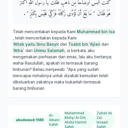
كُنْتُ أَلْبَسُ أَوْضَاحًا مِنْ ذَهَبٍ فَقُلْتُ يَا رَسُولَ اللَّهِ أَكَنْزٌ
هُوَ فَقَالَ ‏ "‏ مَا بَلَغَ أَنْ تُؤَدَّى زَكَاتُهُ فَزُكِّيَ فَلَيْسَ بِكَنْزٍ ‏"‏ ‏.‏
Telah menceritakan kepada Kami
Muhammad bin Isa
, telah menceritakan kepada Kami
'Attab yaitu Ibnu Basyir
dari
Tsabit bin 'Ajlan
dari
'Atha`
dari
Ummu Salamah
, ia berkata; aku
mengenakan perhiasan dari emas, lalu aku bertanya;
wahai Rasulullah, apakah ini termasuk barang
timbunan? Beliau menjawab: "Apa yang sudah
mencapai nishabnya untuk dizakati kemudian telah
dikeluarkan zakatnya maka bukanlah termasuk
barang timbunan
Muhammad
Zubair Ali
Al-
Muhyi Al-Din
Zai
:
abudawud:1565
Albani
:
Abdul Hamid
:
Isnaad
Sahih
Sahih
Sahih