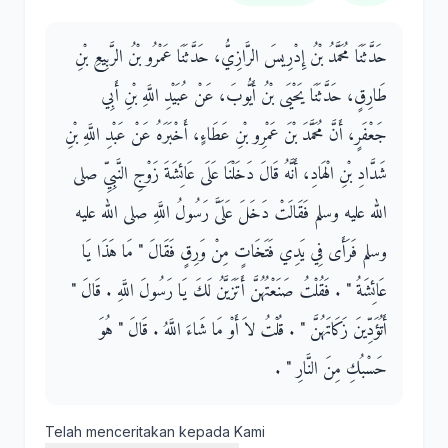
حَدَّثَنَا مُحَمَّدُ بْنُ إِدْرِيسَ الرَّازِيُّ، حَدَّثَنَا عَمْرُو بْنُ الرَّبِيعِ بْنِ
طَارِقٍ، حَدَّثَنَا يَحْيَى بْنُ أَيُّوبَ، عَنْ عُبَيْدِ اللَّهِ بْنِ أَبِي
جَعْفَرٍ، أَنَّ مُحَمَّدَ بْنَ عَمْرِو بْنِ عَطَاءٍ، أَخْبَرَهُ عَنْ عَبْدِ اللَّهِ بْنِ
شَدَّادِ بْنِ الْهَادِ، أَنَّهُ قَالَ دَخَلْنَا عَلَى عَائِشَةَ زَوْجِ النَّبِيِّ صلى
الله عليه وسلم فَقَالَتْ دَخَلَ عَلَىَّ رَسُولُ اللَّهِ صلى الله عليه
وسلم فَرَأَى فِي يَدِي فَتَخَاتٍ مِنْ وَرِقٍ فَقَالَ ‏"‏ مَا هَذَا يَا
عَائِشَةُ ‏"‏ ‏.‏ فَقُلْتُ صَنَعْتُهُنَّ أَتَزَيَّنُ لَكَ يَا رَسُولَ اللَّهِ ‏.‏ قَالَ ‏"‏
أَتُؤَدِّينَ زَكَاتَهُنَّ ‏"‏ ‏.‏ قُلْتُ لاَ أَوْ مَا شَاءَ اللَّهُ ‏.‏ قَالَ ‏"‏ هُوَ
حَسْبُكِ مِنَ النَّارِ ‏"‏ ‏.‏
Telah menceritakan kepada Kami