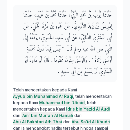
حَدَّثَنَا أَيُّوبُ بْنُ مُحَمَّدٍ الرَّقِّيُّ، حَدَّثَنَا مُحَمَّدُ بْنُ عُبَيْدٍ، حَدَّثَنَا
إِدْرِيسُ بْنُ يَزِيدَ الأَوْدِيُّ، عَنْ عَمْرِو بْنِ مُرَّةَ الْجَمَلِيِّ، عَنْ
أَبِي الْبَخْتَرِيِّ الطَّائِيِّ، عَنْ أَبِي سَعِيدٍ الْخُدْرِيِّ، يَرْفَعُهُ إِلَى
النَّبِيِّ صلى الله عليه وسلم قَالَ ‏ "‏ لَيْسَ فِيمَا دُونَ خَمْسَةِ
أَوْسُقٍ زَكَاةٌ ‏"‏ ‏.‏ وَالْوَسْقُ سِتُّونَ مَخْتُومًا ‏.‏ قَالَ أَبُو دَاوُدَ أَبُو
الْبَخْتَرِيِّ لَمْ يَسْمَعْ مِنْ أَبِي سَعِيدٍ ‏.‏
Telah menceritakan kepada Kami
Ayyub bin Muhammad Ar Raqi
, telah menceritakan
kepada Kami
Muhammad bin 'Ubaid
, telah
menceritakan kepada Kami
Idris bin Yazid Al Audi
dari
'Amr bin Murrah Al Hamali
dari
Abu Al Bakhtari Ath Thai
dari
Abu Sa'id Al Khudri
dan ia mengangkat hadits tersebut hingga sampai