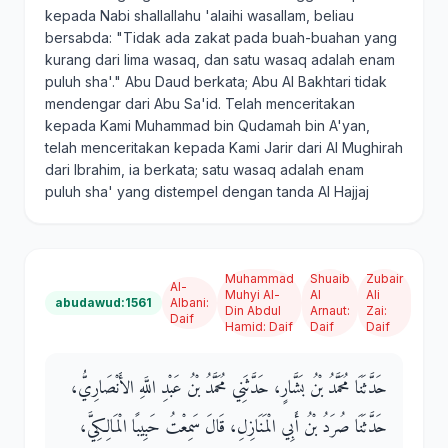
kepada Nabi shallallahu 'alaihi wasallam, beliau
bersabda: "Tidak ada zakat pada buah-buahan yang
kurang dari lima wasaq, dan satu wasaq adalah enam
puluh sha'." Abu Daud berkata; Abu Al Bakhtari tidak
mendengar dari Abu Sa'id. Telah menceritakan
kepada Kami Muhammad bin Qudamah bin A'yan,
telah menceritakan kepada Kami Jarir dari Al Mughirah
dari Ibrahim, ia berkata; satu wasaq adalah enam
puluh sha' yang distempel dengan tanda Al Hajjaj
Muhammad
Shuaib
Zubair
Al-
Muhyi Al-
Al
Ali
abudawud:1561
Albani
:
Din Abdul
Arnaut
:
Zai
:
Daif
Hamid
:
Daif
Daif
Daif
حَدَّثَنَا مُحَمَّدُ بْنُ بَشَّارٍ، حَدَّثَنِي مُحَمَّدُ بْنُ عَبْدِ اللَّهِ الأَنْصَارِيُّ،
حَدَّثَنَا صُرَدُ بْنُ أَبِي الْمَنَازِلِ، قَالَ سَمِعْتُ حَبِيبًا الْمَالِكِيَّ،