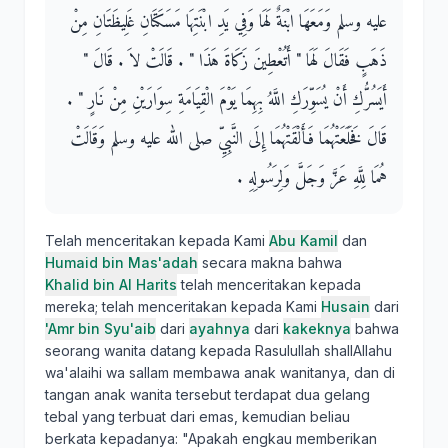
عليه وسلم وَمَعَهَا ابْنَةٌ لَهَا وَفِي يَدِ ابْنَتِهَا مَسَكَتَانِ غَلِيظَتَانِ مِنْ
ذَهَبٍ فَقَالَ لَهَا ‏"‏ أَتُعْطِينَ زَكَاةَ هَذَا ‏"‏ ‏.‏ قَالَتْ لاَ ‏.‏ قَالَ ‏"‏
أَيَسُرُّكِ أَنْ يُسَوِّرَكِ اللَّهُ بِهِمَا يَوْمَ الْقِيَامَةِ سِوَارَيْنِ مِنْ نَارٍ ‏"‏ ‏.‏
قَالَ فَخَلَعَتْهُمَا فَأَلْقَتْهُمَا إِلَى النَّبِيِّ صلى الله عليه وسلم وَقَالَتْ
هُمَا لِلَّهِ عَزَّ وَجَلَّ وَلِرَسُولِهِ ‏.‏
Telah menceritakan kepada Kami
Abu Kamil
dan
Humaid bin Mas'adah
secara makna bahwa
Khalid bin Al Harits
telah menceritakan kepada
mereka; telah menceritakan kepada Kami
Husain
dari
'Amr bin Syu'aib
dari
ayahnya
dari
kakeknya
bahwa
seorang wanita datang kepada Rasulullah shallAllahu
wa'alaihi wa sallam membawa anak wanitanya, dan di
tangan anak wanita tersebut terdapat dua gelang
tebal yang terbuat dari emas, kemudian beliau
berkata kepadanya: "Apakah engkau memberikan