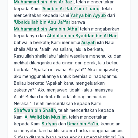
Muhammad bin Idris Ar Razi
, telah menceritakan
kepada Kami
'Amr bin Ar Rabi' bin Thariq
, telah
menceritakan kepada Kami
Yahya bin Ayyub
dari
'Ubaidullah bin Abu Ja'far
bahwa
Muhammad bin 'Amr bin 'Atha`
telah mengabarkan
kepadanya dari
Abdullah bin Syaddad bin Al Had
bahwa ia berkata; Kami menemui
Aisyah
istri Nabi
shalla Allahu 'alaihi wa sallam, lalu ia berkata;
Rasulullah shallallahu 'alaihi wasallam menemuiku dan
melihat ditanganku ada cincin dari perak, lalu beliau
berkata: "Apakah ini wahai Aisyah?" Aku menjawab;
aku menggunakannya untuk berhias di hadapanmu.
Beliau berkata: "Apakah kamu mengeluarkan
zakatnya?" Aku menjawab: tidak! -atau- maasyaa
Allah! Beliau berkata: Itu adalah bagianmu dari
Neraka!" Telah menceritakan kepada Kami
Shafwan bin Shalih
, telah menceritakan kepada
Kami
Al Walid bin Muslim
, telah menceritakan
kepada Kami
Sufyan
dari
Umar bin Ya'la
, kemudian
ia menyebutkan hadits seperti hadits mengenai cincin.
Sufyan ditanya; bagaimana engkau menzakatinya? Dia