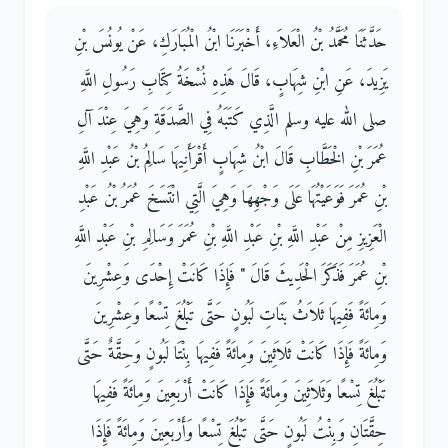
حَدَّثَنَا مُحَمَّدُ بْنُ الْعَلاَءِ، أَخْبَرَنَا ابْنُ الْمُبَارَكِ، عَنْ يُونُسَ بْنِ
يَزِيدَ، عَنِ ابْنِ شِهَابٍ، قَالَ هَذِهِ نُسْخَةُ كِتَابِ رَسُولِ اللَّهِ
صلى الله عليه وسلم الَّذِي كَتَبَهُ فِي الصَّدَقَةِ وَهِيَ عِنْدَ آلِ
عُمَرَ بْنِ الْخَطَّابِ قَالَ ابْنُ شِهَابٍ أَقْرَأَنِيهَا سَالِمُ بْنُ عَبْدِ اللَّهِ
بْنِ عُمَرَ فَوَعَيْتُهَا عَلَى وَجْهِهَا وَهِيَ الَّتِي انْتَسَخَ عُمَرُ بْنُ عَبْدِ
الْعَزِيزِ مِنْ عَبْدِ اللَّهِ بْنِ عَبْدِ اللَّهِ بْنِ عُمَرَ وَسَالِمِ بْنِ عَبْدِ اللَّهِ
بْنِ عُمَرَ فَذَكَرَ الْحَدِيثَ قَالَ ‏"‏ فَإِذَا كَانَتْ إِحْدَى وَعِشْرِينَ
وَمِائَةً فَفِيهَا ثَلاَثُ بَنَاتِ لَبُونٍ حَتَّى تَبْلُغَ تِسْعًا وَعِشْرِينَ
وَمِائَةً فَإِذَا كَانَتْ ثَلاَثِينَ وَمِائَةً فَفِيهَا بِنْتَا لَبُونٍ وَحِقَّةٌ حَتَّى
تَبْلُغَ تِسْعًا وَثَلاَثِينَ وَمِائَةً فَإِذَا كَانَتْ أَرْبَعِينَ وَمِائَةً فَفِيهَا
حِقَّتَانِ وَبِنْتُ لَبُونٍ حَتَّى تَبْلُغَ تِسْعًا وَأَرْبَعِينَ وَمِائَةً فَإِذَا