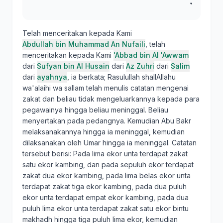
‏.‏
Telah menceritakan kepada Kami
Abdullah bin Muhammad An Nufaili
, telah
menceritakan kepada Kami
'Abbad bin Al 'Awwam
dari
Sufyan bin Al Husain
dari
Az Zuhri
dari
Salim
dari
ayahnya
, ia berkata; Rasulullah shallAllahu
wa'alaihi wa sallam telah menulis catatan mengenai
zakat dan beliau tidak mengeluarkannya kepada para
pegawainya hingga beliau meninggal. Beliau
menyertakan pada pedangnya. Kemudian Abu Bakr
melaksanakannya hingga ia meninggal, kemudian
dilaksanakan oleh Umar hingga ia meninggal. Catatan
tersebut berisi: Pada lima ekor unta terdapat zakat
satu ekor kambing, dan pada sepuluh ekor terdapat
zakat dua ekor kambing, pada lima belas ekor unta
terdapat zakat tiga ekor kambing, pada dua puluh
ekor unta terdapat empat ekor kambing, pada dua
puluh lima ekor unta terdapat zakat satu ekor bintu
makhadh hingga tiga puluh lima ekor, kemudian