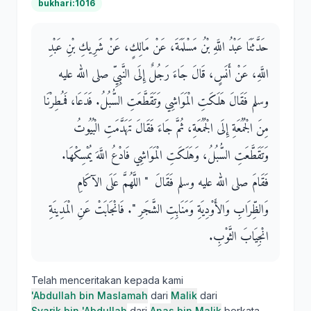
bukhari:1016
حَدَّثَنَا عَبْدُ اللَّهِ بْنُ مَسْلَمَةَ، عَنْ مَالِكٍ، عَنْ شَرِيكِ بْنِ عَبْدِ
اللَّهِ، عَنْ أَنَسٍ، قَالَ جَاءَ رَجُلٌ إِلَى النَّبِيِّ صلى الله عليه
وسلم فَقَالَ هَلَكَتِ الْمَوَاشِي وَتَقَطَّعَتِ السُّبُلُ‏.‏ فَدَعَا، فَمُطِرْنَا
مِنَ الْجُمُعَةِ إِلَى الْجُمُعَةِ، ثُمَّ جَاءَ فَقَالَ تَهَدَّمَتِ الْبُيُوتُ
وَتَقَطَّعَتِ السُّبُلُ، وَهَلَكَتِ الْمَوَاشِي فَادْعُ اللَّهَ يُمْسِكْهَا‏.‏
فَقَامَ صلى الله عليه وسلم فَقَالَ ‏ "‏ اللَّهُمَّ عَلَى الآكَامِ
وَالظِّرَابِ وَالأَوْدِيَةِ وَمَنَابِتِ الشَّجَرِ ‏"‏‏.‏ فَانْجَابَتْ عَنِ الْمَدِينَةِ
انْجِيَابَ الثَّوْبِ‏.‏
Telah menceritakan kepada kami
'Abdullah bin Maslamah
dari
Malik
dari
Syarik bin 'Abdullah
dari
Anas bin Malik
berkata,