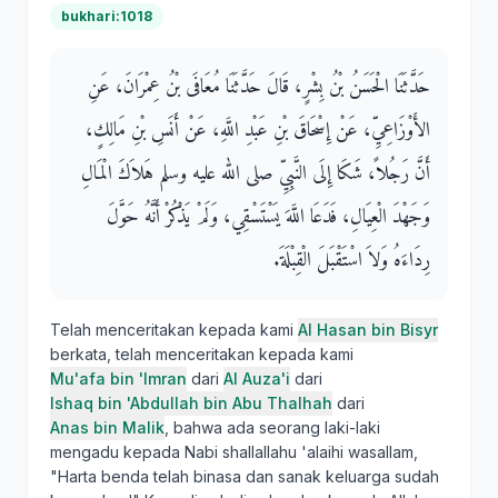
bukhari:1018
حَدَّثَنَا الْحَسَنُ بْنُ بِشْرٍ، قَالَ حَدَّثَنَا مُعَافَى بْنُ عِمْرَانَ، عَنِ
الأَوْزَاعِيِّ، عَنْ إِسْحَاقَ بْنِ عَبْدِ اللَّهِ، عَنْ أَنَسِ بْنِ مَالِكٍ،
أَنَّ رَجُلاً، شَكَا إِلَى النَّبِيِّ صلى الله عليه وسلم هَلاَكَ الْمَالِ
وَجَهْدَ الْعِيَالِ، فَدَعَا اللَّهَ يَسْتَسْقِي، وَلَمْ يَذْكُرْ أَنَّهُ حَوَّلَ
رِدَاءَهُ وَلاَ اسْتَقْبَلَ الْقِبْلَةَ‏.‏
Telah menceritakan kepada kami
Al Hasan bin Bisyr
berkata, telah menceritakan kepada kami
Mu'afa bin 'Imran
dari
Al Auza'i
dari
Ishaq bin 'Abdullah bin Abu Thalhah
dari
Anas bin Malik
, bahwa ada seorang laki-laki
mengadu kepada Nabi shallallahu 'alaihi wasallam,
"Harta benda telah binasa dan sanak keluarga sudah