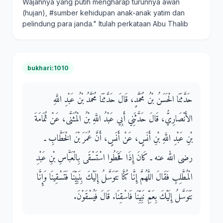
Wajahnya yang putih mengharap turunnya awan
(hujan), #sumber kehidupan anak-anak yatim dan
pelindung para janda." Itulah perkataan Abu Thalib
bukhari:1010
حَدَّثَنَا الْحَسَنُ بْنُ مُحَمَّدٍ، قَالَ حَدَّثَنَا مُحَمَّدُ بْنُ عَبْدِ اللَّهِ
الأَنْصَارِيُّ، قَالَ حَدَّثَنِي أَبِي عَبْدُ اللَّهِ بْنُ الْمُثَنَّى، عَنْ ثُمَامَةَ
بْنِ عَبْدِ اللَّهِ بْنِ أَنَسٍ، عَنْ أَنَسٍ، أَنَّ عُمَرَ بْنَ الْخَطَّابِ ـ
رضى الله عنه ـ كَانَ إِذَا قَحَطُوا اسْتَسْقَى بِالْعَبَّاسِ بْنِ عَبْدِ
الْمُطَّلِبِ فَقَالَ اللَّهُمَّ إِنَّا كُنَّا نَتَوَسَّلُ إِلَيْكَ بِنَبِيِّنَا فَتَسْقِينَا وَإِنَّا
نَتَوَسَّلُ إِلَيْكَ بِعَمِّ نَبِيِّنَا فَاسْقِنَا‏.‏ قَالَ فَيُسْقَوْنَ‏.‏