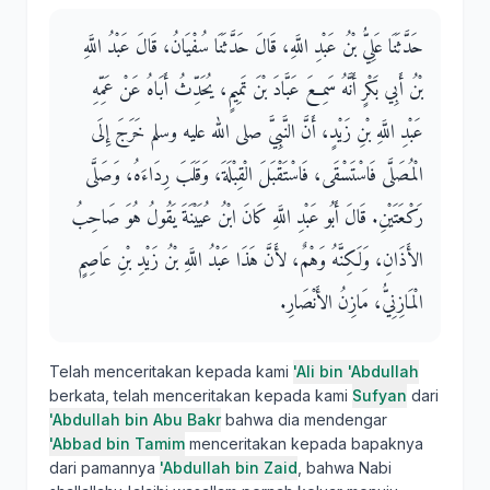
حَدَّثَنَا عَلِيُّ بْنُ عَبْدِ اللَّهِ، قَالَ حَدَّثَنَا سُفْيَانُ، قَالَ عَبْدُ اللَّهِ
بْنُ أَبِي بَكْرٍ أَنَّهُ سَمِعَ عَبَّادَ بْنَ تَمِيمٍ، يُحَدِّثُ أَبَاهُ عَنْ عَمِّهِ
عَبْدِ اللَّهِ بْنِ زَيْدٍ، أَنَّ النَّبِيَّ صلى الله عليه وسلم خَرَجَ إِلَى
الْمُصَلَّى فَاسْتَسْقَى، فَاسْتَقْبَلَ الْقِبْلَةَ، وَقَلَبَ رِدَاءَهُ، وَصَلَّى
رَكْعَتَيْنِ‏.‏ قَالَ أَبُو عَبْدِ اللَّهِ كَانَ ابْنُ عُيَيْنَةَ يَقُولُ هُوَ صَاحِبُ
الأَذَانِ، وَلَكِنَّهُ وَهْمٌ، لأَنَّ هَذَا عَبْدُ اللَّهِ بْنُ زَيْدِ بْنِ عَاصِمٍ
الْمَازِنِيُّ، مَازِنُ الأَنْصَارِ‏.‏
Telah menceritakan kepada kami
'Ali bin 'Abdullah
berkata, telah menceritakan kepada kami
Sufyan
dari
'Abdullah bin Abu Bakr
bahwa dia mendengar
'Abbad bin Tamim
menceritakan kepada bapaknya
dari pamannya
'Abdullah bin Zaid
, bahwa Nabi