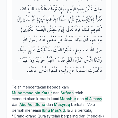
جِئْتَ تَأْمُرُ بِصِلَةِ الرَّحِمِ، وَإِنَّ قَوْمَكَ هَلَكُوا، فَادْعُ اللَّهَ‏.‏
فَقَرَأَ ‏{‏فَارْتَقِبْ يَوْمَ تَأْتِي السَّمَاءُ بِدُخَانٍ مُبِينٍ‏}‏ ثُمَّ عَادُوا إِلَى
كُفْرِهِمْ فَذَلِكَ قَوْلُهُ تَعَالَى ‏{‏يَوْمَ نَبْطِشُ الْبَطْشَةَ الْكُبْرَى‏}‏
يَوْمَ بَدْرٍ‏.‏ قَالَ وَزَادَ أَسْبَاطٌ عَنْ مَنْصُورٍ فَدَعَا رَسُولُ اللَّهِ
صلى الله عليه وسلم، فَسُقُوا الْغَيْثَ، فَأَطْبَقَتْ عَلَيْهِمْ سَبْعًا،
وَشَكَا النَّاسُ كَثْرَةَ الْمَطَرِ فَقَالَ ‏"‏ اللَّهُمَّ حَوَالَيْنَا وَلاَ عَلَيْنَا ‏"‏‏.‏
فَانْحَدَرَتِ السَّحَابَةُ عَنْ رَأْسِهِ، فَسُقُوا النَّاسُ حَوْلَهُمْ‏.‏
Telah menceritakan kepada kami
Muhammad bin Katsir
dari
Sufyan
telah
menceritakan kepada kami
Manshur
dan
Al A'masy
dari
Abu Adl Dluha
dari
Masyruq
berkata, "Aku
pernah menemui
Ibnu Mas'ud
, lalu ia berkata,
"Orang-orang Quraisy telah berpaling dari (menolak)