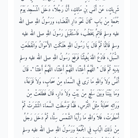
شَرِيكٍ، عَنْ أَنَسِ بْنِ مَالِكٍ، أَنَّ رَجُلاً، دَخَلَ الْمَسْجِدَ يَوْمَ
جُمُعَةٍ مِنْ بَابٍ كَانَ نَحْوَ دَارِ الْقَضَاءِ، وَرَسُولُ اللَّهِ صلى الله
عليه وسلم قَائِمٌ يَخْطُبُ، فَاسْتَقْبَلَ رَسُولَ اللَّهِ صلى الله عليه
وسلم قَائِمًا ثُمَّ قَالَ يَا رَسُولَ اللَّهِ هَلَكَتِ الأَمْوَالُ وَانْقَطَعَتِ
السُّبُلُ، فَادْعُ اللَّهَ يُغِيثُنَا فَرَفَعَ رَسُولُ اللَّهِ صلى الله عليه وسلم
يَدَيْهِ ثُمَّ قَالَ ‏"‏ اللَّهُمَّ أَغِثْنَا، اللَّهُمَّ أَغِثْنَا، اللَّهُمَّ أَغِثْنَا ‏"‏‏.‏ قَالَ
أَنَسٌ وَلاَ وَاللَّهِ مَا نَرَى فِي السَّمَاءِ مِنْ سَحَابٍ، وَلاَ قَزَعَةً،
وَمَا بَيْنَنَا وَبَيْنَ سَلْعٍ مِنْ بَيْتٍ وَلاَ دَارٍ‏.‏ قَالَ فَطَلَعَتْ مِنْ
وَرَائِهِ سَحَابَةٌ مِثْلُ التُّرْسِ، فَلَمَّا تَوَسَّطَتِ السَّمَاءَ انْتَشَرَتْ ثُمَّ
أَمْطَرَتْ، فَلاَ وَاللَّهِ مَا رَأَيْنَا الشَّمْسَ سِتًّا، ثُمَّ دَخَلَ رَجُلٌ
مِنْ ذَلِكَ الْبَابِ فِي الْجُمُعَةِ وَرَسُولُ اللَّهِ صلى الله عليه وسلم