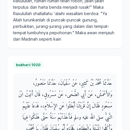
Rasulullah, rumah-rumah telah roboh, jalan-jalan
terputus dan harta benda menjadi rusak!" Maka
Rasulullah shallallahu 'alaihi wasallam berdoa: "Ya
Allah turunkanlah di puncak-puncak gunung,
perbukitan, jurang-jurang yang dalam dan tempat-
tempat tumbuhnya pepohonan." Maka awan menjauh
dari Madinah seperti kain
bukhari:1020
حَدَّثَنَا مُحَمَّدُ بْنُ كَثِيرٍ، عَنْ سُفْيَانَ، حَدَّثَنَا مَنْصُورٌ،
وَالأَعْمَشُ، عَنْ أَبِي الضُّحَى، عَنْ مَسْرُوقٍ، قَالَ أَتَيْتُ ابْنَ
مَسْعُودٍ فَقَالَ إِنَّ قُرَيْشًا أَبْطَئُوا عَنِ الإِسْلاَمِ،، فَدَعَا عَلَيْهِمُ
النَّبِيُّ صلى الله عليه وسلم فَأَخَذَتْهُمْ سَنَةٌ حَتَّى هَلَكُوا فِيهَا
وَأَكَلُوا الْمَيْتَةَ وَالْعِظَامَ، فَجَاءَهُ أَبُو سُفْيَانَ فَقَالَ يَا مُحَمَّدُ،