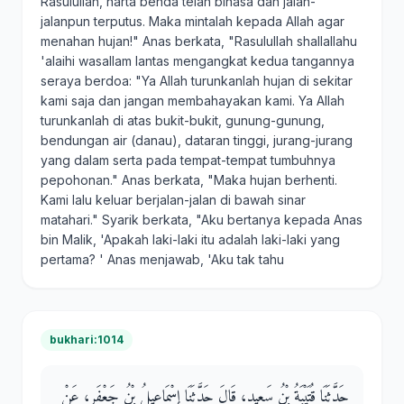
Rasulullah, harta benda telah binasa dan jalan-
jalanpun terputus. Maka mintalah kepada Allah agar
menahan hujan!" Anas berkata, "Rasulullah shallallahu
'alaihi wasallam lantas mengangkat kedua tangannya
seraya berdoa: "Ya Allah turunkanlah hujan di sekitar
kami saja dan jangan membahayakan kami. Ya Allah
turunkanlah di atas bukit-bukit, gunung-gunung,
bendungan air (danau), dataran tinggi, jurang-jurang
yang dalam serta pada tempat-tempat tumbuhnya
pepohonan." Anas berkata, "Maka hujan berhenti.
Kami lalu keluar berjalan-jalan di bawah sinar
matahari." Syarik berkata, "Aku bertanya kepada Anas
bin Malik, 'Apakah laki-laki itu adalah laki-laki yang
pertama? ' Anas menjawab, 'Aku tak tahu
bukhari:1014
حَدَّثَنَا قُتَيْبَةُ بْنُ سَعِيدٍ، قَالَ حَدَّثَنَا إِسْمَاعِيلُ بْنُ جَعْفَرٍ، عَنْ