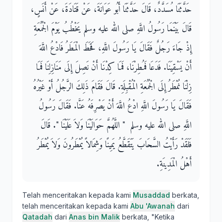
حَدَّثَنَا مُسَدَّدٌ، قَالَ حَدَّثَنَا أَبُو عَوَانَةَ، عَنْ قَتَادَةَ، عَنْ أَنَسٍ،
قَالَ بَيْنَمَا رَسُولُ اللَّهِ صلى الله عليه وسلم يَخْطُبُ يَوْمَ الْجُمُعَةِ
إِذْ جَاءَ رَجُلٌ فَقَالَ يَا رَسُولَ اللَّهِ، قَحَطَ الْمَطَرُ فَادْعُ اللَّهَ
أَنْ يَسْقِيَنَا‏.‏ فَدَعَا فَمُطِرْنَا، فَمَا كِدْنَا أَنْ نَصِلَ إِلَى مَنَازِلِنَا فَمَا
زِلْنَا نُمْطَرُ إِلَى الْجُمُعَةِ الْمُقْبِلَةِ‏.‏ قَالَ فَقَامَ ذَلِكَ الرَّجُلُ أَوْ غَيْرُهُ
فَقَالَ يَا رَسُولَ اللَّهِ ادْعُ اللَّهَ أَنْ يَصْرِفَهُ عَنَّا‏.‏ فَقَالَ رَسُولُ
اللَّهِ صلى الله عليه وسلم ‏ "‏ اللَّهُمَّ حَوَالَيْنَا وَلاَ عَلَيْنَا ‏"‏‏.‏ قَالَ
فَلَقَدْ رَأَيْتُ السَّحَابَ يَتَقَطَّعُ يَمِينًا وَشِمَالاً يُمْطَرُونَ وَلاَ يُمْطَرُ
أَهْلُ الْمَدِينَةِ‏.‏
Telah menceritakan kepada kami
Musaddad
berkata,
telah menceritakan kepada kami
Abu 'Awanah
dari
Qatadah
dari
Anas bin Malik
berkata, "Ketika