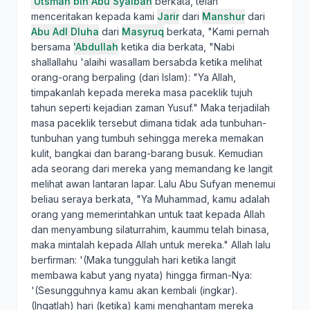
'Utsman bin Abu Syaibah
berkata, telah
menceritakan kepada kami
Jarir
dari
Manshur
dari
Abu Adl Dluha
dari
Masyruq
berkata, "Kami pernah
bersama
'Abdullah
ketika dia berkata, "Nabi
shallallahu 'alaihi wasallam bersabda ketika melihat
orang-orang berpaling (dari Islam): "Ya Allah,
timpakanlah kepada mereka masa paceklik tujuh
tahun seperti kejadian zaman Yusuf." Maka terjadilah
masa paceklik tersebut dimana tidak ada tunbuhan-
tunbuhan yang tumbuh sehingga mereka memakan
kulit, bangkai dan barang-barang busuk. Kemudian
ada seorang dari mereka yang memandang ke langit
melihat awan lantaran lapar. Lalu Abu Sufyan menemui
beliau seraya berkata, "Ya Muhammad, kamu adalah
orang yang memerintahkan untuk taat kepada Allah
dan menyambung silaturrahim, kaummu telah binasa,
maka mintalah kepada Allah untuk mereka." Allah lalu
berfirman: '(Maka tunggulah hari ketika langit
membawa kabut yang nyata) hingga firman-Nya:
'(Sesungguhnya kamu akan kembali (ingkar).
(Ingatlah) hari (ketika) kami menghantam mereka