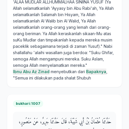
'ALAA MUDLAR ALLHUMMALHAA SINIINA YUSUF (Ya
Allah selamatkanlah 'Ayyasy bin Abu Rabi'ah, Ya Allah
selamatkanlah Salamah bin Hisyam, Ya Allah
selamatkanlah Al Walib bin Al Walid, Ya Allah
selamatkanlah orang-orang yang lemah dari orang-
orang beriman. Ya Allah keraskanlah sikaan-Mu atas
suKu Mudlar dan timpakanlah kepada mereka musim
paceklik sebagaimana terjadi di zaman Yusuf)." Nabi
shallallahu 'alaihi wasallam juga berdoa: "Suku Ghifar,
semoga Allah mengampuni mereka. Suku Aslam,
semoga Allah menyelamatkan mereka."
Ibnu Abu Az Zinad
menyebutkan dari
Bapaknya
,
"Semua ini dilakukan pada shalat Shubuh
bukhari:1007
حَدَّثَنَا عُثْمَانُ بْنُ أَبِي شَيْبَةَ، قَالَ حَدَّثَنَا جَرِيرٌ، عَنْ مَنْصُورٍ،