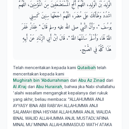
الْوَلِيدَ بْنَ الْوَلِيدِ، اللَّهُمَّ أَنْجِ الْمُسْتَضْعَفِينَ مِنَ الْمُؤْمِنِينَ، اللَّهُمَّ
اشْدُدْ وَطْأَتَكَ عَلَى مُضَرَ، اللَّهُمَّ اجْعَلْهَا سِنِينَ كَسِنِي
يُوسُفَ ‏"‏‏.‏ وَأَنَّ النَّبِيَّ صلى الله عليه وسلم قَالَ ‏"‏ غِفَارُ غَفَرَ
اللَّهُ لَهَا، وَأَسْلَمُ سَالَمَهَا اللَّهُ ‏"‏‏.‏ قَالَ ابْنُ أَبِي الزِّنَادِ عَنْ أَبِيهِ
هَذَا كُلُّهُ فِي الصُّبْحِ‏.‏
Telah menceritakan kepada kami
Qutaibah
telah
menceritakan kepada kami
Mughirah bin 'Abdurrahman
dari
Abu Az Zinad
dari
Al A'raj
dari
Abu Hurairah
, bahwa jika Nabi shallallahu
'alaihi wasallam mengangkat kepalanya dari rukuk
yang akhir, beliau membaca: "ALLAHUMMA ANJI
AYYASY IBNA ABII RABI'AH ALLAHUMMA ANJI
SALAMAH IBNA HISYAM ALLAHUMMA ANJIL WALIDA
IBNAL WALIID ALLAHUMMA ANJIL MUSTADL'AFIINA
MINAL MU`MINIINA ALLAHUMMASDUD WATH`ATAKA