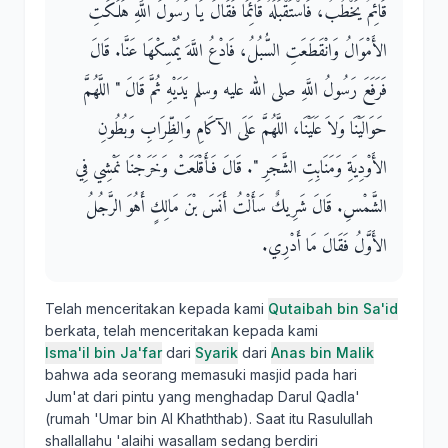
قَائِمٌ يَخْطُبُ، فَاسْتَقْبَلَهُ قَائِمًا فَقَالَ يَا رَسُولَ اللَّهِ هَلَكَتِ
الأَمْوَالُ وَانْقَطَعَتِ السُّبُلُ، فَادْعُ اللَّهَ يُمْسِكْهَا عَنَّا‏.‏ قَالَ
فَرَفَعَ رَسُولُ اللَّهِ صلى الله عليه وسلم يَدَيْهِ ثُمَّ قَالَ ‏"‏ اللَّهُمَّ
حَوَالَيْنَا وَلاَ عَلَيْنَا، اللَّهُمَّ عَلَى الآكَامِ وَالظِّرَابِ وَبُطُونِ
الأَوْدِيَةِ وَمَنَابِتِ الشَّجَرِ ‏"‏‏.‏ قَالَ فَأَقْلَعَتْ وَخَرَجْنَا نَمْشِي فِي
الشَّمْسِ‏.‏ قَالَ شَرِيكٌ سَأَلْتُ أَنَسَ بْنَ مَالِكٍ أَهُوَ الرَّجُلُ
الأَوَّلُ فَقَالَ مَا أَدْرِي‏.‏
Telah menceritakan kepada kami
Qutaibah bin Sa'id
berkata, telah menceritakan kepada kami
Isma'il bin Ja'far
dari
Syarik
dari
Anas bin Malik
bahwa ada seorang memasuki masjid pada hari
Jum'at dari pintu yang menghadap Darul Qadla'
(rumah 'Umar bin Al Khaththab). Saat itu Rasulullah
shallallahu 'alaihi wasallam sedang berdiri