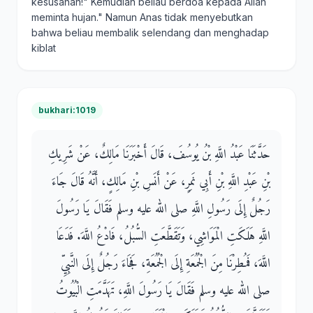
kesusahan!" Kemudian beliau berdoa kepada Allah
meminta hujan." Namun Anas tidak menyebutkan
bahwa beliau membalik selendang dan menghadap
kiblat
bukhari:1019
حَدَّثَنَا عَبْدُ اللَّهِ بْنُ يُوسُفَ، قَالَ أَخْبَرَنَا مَالِكٌ، عَنْ شَرِيكِ
بْنِ عَبْدِ اللَّهِ بْنِ أَبِي نَمِرٍ، عَنْ أَنَسِ بْنِ مَالِكٍ، أَنَّهُ قَالَ جَاءَ
رَجُلٌ إِلَى رَسُولِ اللَّهِ صلى الله عليه وسلم فَقَالَ يَا رَسُولَ
اللَّهِ هَلَكَتِ الْمَوَاشِي، وَتَقَطَّعَتِ السُّبُلُ، فَادْعُ اللَّهَ‏.‏ فَدَعَا
اللَّهَ، فَمُطِرْنَا مِنَ الْجُمُعَةِ إِلَى الْجُمُعَةِ، فَجَاءَ رَجُلٌ إِلَى النَّبِيِّ
صلى الله عليه وسلم فَقَالَ يَا رَسُولَ اللَّهِ، تَهَدَّمَتِ الْبُيُوتُ