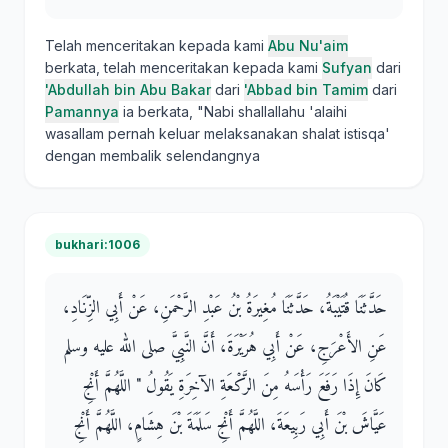
Telah menceritakan kepada kami
Abu Nu'aim
berkata, telah menceritakan kepada kami
Sufyan
dari
'Abdullah bin Abu Bakar
dari
'Abbad bin Tamim
dari
Pamannya
ia berkata, "Nabi shallallahu 'alaihi
wasallam pernah keluar melaksanakan shalat istisqa'
dengan membalik selendangnya
bukhari:1006
حَدَّثَنَا قُتَيْبَةُ، حَدَّثَنَا مُغِيرَةُ بْنُ عَبْدِ الرَّحْمَنِ، عَنْ أَبِي الزِّنَادِ،
عَنِ الأَعْرَجِ، عَنْ أَبِي هُرَيْرَةَ، أَنَّ النَّبِيَّ صلى الله عليه وسلم
كَانَ إِذَا رَفَعَ رَأْسَهُ مِنَ الرَّكْعَةِ الآخِرَةِ يَقُولُ ‏"‏ اللَّهُمَّ أَنْجِ
عَيَّاشَ بْنَ أَبِي رَبِيعَةَ، اللَّهُمَّ أَنْجِ سَلَمَةَ بْنَ هِشَامٍ، اللَّهُمَّ أَنْجِ