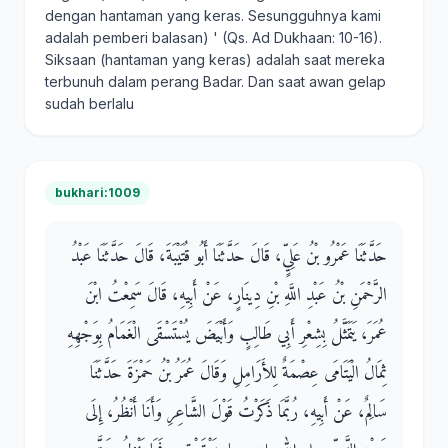
dengan hantaman yang keras. Sesungguhnya kami
adalah pemberi balasan) ' (Qs. Ad Dukhaan: 10-16).
Siksaan (hantaman yang keras) adalah saat mereka
terbunuh dalam perang Badar. Dan saat awan gelap
sudah berlalu
bukhari:1009
حَدَّثَنَا عَمْرُو بْنُ عَلِيٍّ، قَالَ حَدَّثَنَا أَبُو قُتَيْبَةَ، قَالَ حَدَّثَنَا عَبْدُ
الرَّحْمَنِ بْنُ عَبْدِ اللَّهِ بْنِ دِينَارٍ، عَنْ أَبِيهِ، قَالَ سَمِعْتُ ابْنَ
عُمَرَ، يَتَمَثَّلُ بِشِعْرِ أَبِي طَالِبٍ وَأَبْيَضَ يُسْتَسْقَى الْغَمَامُ بِوَجْهِهِ
ثِمَالُ الْيَتَامَى عِصْمَةٌ لِلأَرَامِلِ وَقَالَ عُمَرُ بْنُ حَمْزَةَ حَدَّثَنَا
سَالِمٌ، عَنْ أَبِيهِ، رُبَّمَا ذَكَرْتُ قَوْلَ الشَّاعِرِ وَأَنَا أَنْظُرُ، إِلَى