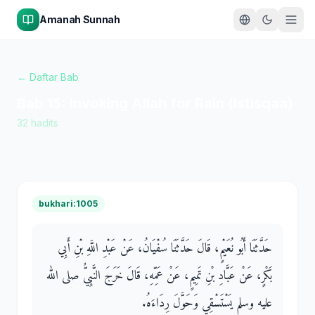
Amanah Sunnah
← Daftar Bab
Bab
15
:
Invoking Allah for Rain (Istisqaa)
32
hadits
bukhari:1005
حَدَّثَنَا أَبُو نُعَيْمٍ، قَالَ حَدَّثَنَا سُفْيَانُ، عَنْ عَبْدِ اللَّهِ بْنِ أَبِي
بَكْرٍ، عَنْ عَبَّادِ بْنِ تَمِيمٍ، عَنْ عَمِّهِ، قَالَ خَرَجَ النَّبِيُّ صلى الله
عليه وسلم يَسْتَسْقِي وَحَوَّلَ رِدَاءَهُ‏.‏