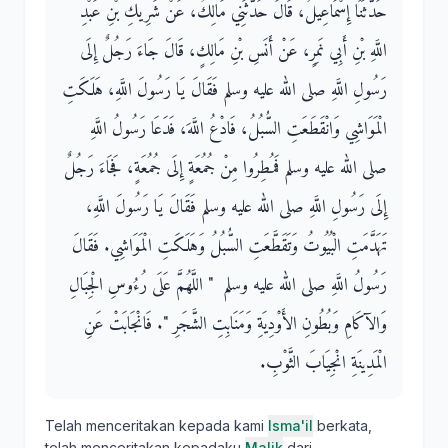
حَدَّثَنَا إِسْمَاعِيلُ، قَالَ حَدَّثَنِي مَالِكٌ، عَنْ شَرِيكِ بْنِ عَبْدِ
اللَّهِ بْنِ أَبِي نَمِرٍ، عَنْ أَنَسِ بْنِ مَالِكٍ، قَالَ جَاءَ رَجُلٌ إِلَى
رَسُولِ اللَّهِ صلى الله عليه وسلم فَقَالَ يَا رَسُولَ اللَّهِ، هَلَكَتِ
الْمَوَاشِي وَانْقَطَعَتِ السُّبُلُ، فَادْعُ اللَّهَ، فَدَعَا رَسُولُ اللَّهِ
صلى الله عليه وسلم فَمُطِرُوا مِنْ جُمُعَةٍ إِلَى جُمُعَةٍ، فَجَاءَ رَجُلٌ
إِلَى رَسُولِ اللَّهِ صلى الله عليه وسلم فَقَالَ يَا رَسُولَ اللَّهِ،
تَهَدَّمَتِ الْبُيُوتُ وَتَقَطَّعَتِ السُّبُلُ وَهَلَكَتِ الْمَوَاشِي‏.‏ فَقَالَ
رَسُولُ اللَّهِ صلى الله عليه وسلم ‏ "‏ اللَّهُمَّ عَلَى رُءُوسِ الْجِبَالِ
وَالآكَامِ وَبُطُونِ الأَوْدِيَةِ وَمَنَابِتِ الشَّجَرِ ‏"‏‏.‏ فَانْجَابَتْ عَنِ
الْمَدِينَةِ انْجِيَابَ الثَّوْبِ‏.‏
Telah menceritakan kepada kami
Isma'il
berkata,
telah menceritakan kepadaku
Malik
dari