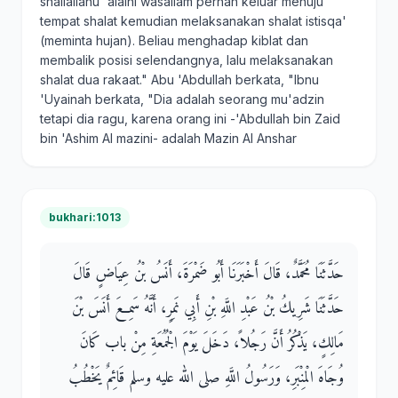
shallallahu 'alaihi wasallam pernah keluar menuju
tempat shalat kemudian melaksanakan shalat istisqa'
(meminta hujan). Beliau menghadap kiblat dan
membalik posisi selendangnya, lalu melaksanakan
shalat dua rakaat." Abu 'Abdullah berkata, "Ibnu
'Uyainah berkata, "Dia adalah seorang mu'adzin
tetapi dia ragu, karena orang ini -'Abdullah bin Zaid
bin 'Ashim Al mazini- adalah Mazin Al Anshar
bukhari:1013
حَدَّثَنَا مُحَمَّدٌ، قَالَ أَخْبَرَنَا أَبُو ضَمْرَةَ، أَنَسُ بْنُ عِيَاضٍ قَالَ
حَدَّثَنَا شَرِيكُ بْنُ عَبْدِ اللَّهِ بْنِ أَبِي نَمِرٍ، أَنَّهُ سَمِعَ أَنَسَ بْنَ
مَالِكٍ، يَذْكُرُ أَنَّ رَجُلاً، دَخَلَ يَوْمَ الْجُمُعَةِ مِنْ باب كَانَ
وُجَاهَ الْمِنْبَرِ، وَرَسُولُ اللَّهِ صلى الله عليه وسلم قَائِمٌ يَخْطُبُ