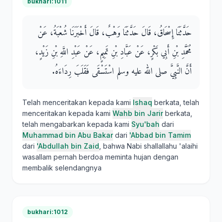
bukhari:1011
حَدَّثَنَا إِسْحَاقُ، قَالَ حَدَّثَنَا وَهْبٌ، قَالَ أَخْبَرَنَا شُعْبَةُ، عَنْ
مُحَمَّدِ بْنِ أَبِي بَكْرٍ، عَنْ عَبَّادِ بْنِ تَمِيمٍ، عَنْ عَبْدِ اللَّهِ بْنِ زَيْدٍ،
أَنَّ النَّبِيَّ صلى الله عليه وسلم اسْتَسْقَى فَقَلَبَ رِدَاءَهُ‏.‏
Telah menceritakan kepada kami
Ishaq
berkata, telah
menceritakan kepada kami
Wahb bin Jarir
berkata,
telah mengabarkan kepada kami
Syu'bah
dari
Muhammad bin Abu Bakar
dari
'Abbad bin Tamim
dari
'Abdullah bin Zaid
, bahwa Nabi shallallahu 'alaihi
wasallam pernah berdoa meminta hujan dengan
membalik selendangnya
bukhari:1012