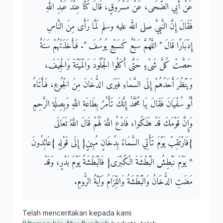
عَنْ أَبِي الضُّحَى، عَنْ مَسْرُوقٍ، قَالَ كُنَّا عِنْدَ عَبْدِ اللَّهِ
فَقَالَ إِنَّ النَّبِيَّ صلى الله عليه وسلم لَمَّا رَأَى مِنَ النَّاسِ
إِدْبَارًا قَالَ ‏"‏ اللَّهُمَّ سَبْعٌ كَسَبْعِ يُوسُفَ ‏"‏‏.‏ فَأَخَذَتْهُمْ سَنَةٌ
حَصَّتْ كُلَّ شَىْءٍ حَتَّى أَكَلُوا الْجُلُودَ وَالْمَيْتَةَ وَالْجِيَفَ،
وَيَنْظُرَ أَحَدُهُمْ إِلَى السَّمَاءِ فَيَرَى الدُّخَانَ مِنَ الْجُوعِ، فَأَتَاهُ
أَبُو سُفْيَانَ فَقَالَ يَا مُحَمَّدُ إِنَّكَ تَأْمُرُ بِطَاعَةِ اللَّهِ وَبِصِلَةِ الرَّحِمِ
وَإِنَّ قَوْمَكَ قَدْ هَلَكُوا، فَادْعُ اللَّهَ لَهُمْ قَالَ اللَّهُ تَعَالَى
‏{‏فَارْتَقِبْ يَوْمَ تَأْتِي السَّمَاءُ بِدُخَانٍ مُبِينٍ‏}‏ إِلَى قَوْلِهِ ‏{‏عَائِدُونَ
* يَوْمَ نَبْطِشُ الْبَطْشَةَ الْكُبْرَى‏}‏ فَالْبَطْشَةُ يَوْمَ بَدْرٍ، وَقَدْ
مَضَتِ الدُّخَانُ وَالْبَطْشَةُ وَاللِّزَامُ وَآيَةُ الرُّومِ‏.‏
Telah menceritakan kepada kami