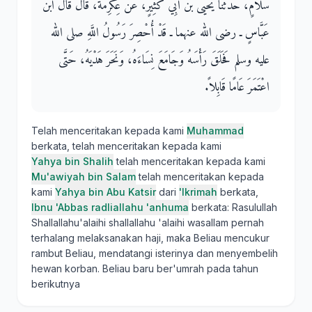
سَلاَّمٍ، حَدَّثَنَا يَحْيَى بْنُ أَبِي كَثِيرٍ، عَنْ عِكْرِمَةَ، قَالَ قَالَ ابْنُ
عَبَّاسٍ ـ رضى الله عنهما ـ قَدْ أُحْصِرَ رَسُولُ اللَّهِ صلى الله
عليه وسلم فَحَلَقَ رَأْسَهُ وَجَامَعَ نِسَاءَهُ، وَنَحَرَ هَدْيَهُ، حَتَّى
اعْتَمَرَ عَامًا قَابِلاً‏.‏
Telah menceritakan kepada kami
Muhammad
berkata, telah menceritakan kepada kami
Yahya bin Shalih
telah menceritakan kepada kami
Mu'awiyah bin Salam
telah menceritakan kepada
kami
Yahya bin Abu Katsir
dari
'Ikrimah
berkata,
Ibnu 'Abbas radliallahu 'anhuma
berkata: Rasulullah
Shallallahu'alaihi shallallahu 'alaihi wasallam pernah
terhalang melaksanakan haji, maka Beliau mencukur
rambut Beliau, mendatangi isterinya dan menyembelih
hewan korban. Beliau baru ber'umrah pada tahun
berikutnya