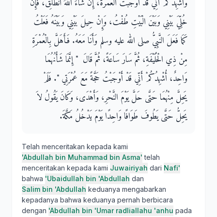
وَأُشْهِدُكُمْ أَنِّي قَدْ أَوْجَبْتُ الْعُمْرَةَ، إِنْ شَاءَ اللَّهُ أَنْطَلِقُ، فَإِنْ
خُلِّيَ بَيْنِي وَبَيْنَ الْبَيْتِ طُفْتُ، وَإِنْ حِيلَ بَيْنِي وَبَيْنَهُ فَعَلْتُ
كَمَا فَعَلَ النَّبِيُّ صلى الله عليه وسلم وَأَنَا مَعَهُ‏.‏ فَأَهَلَّ بِالْعُمْرَةِ
مِنْ ذِي الْحُلَيْفَةِ، ثُمَّ سَارَ سَاعَةً، ثُمَّ قَالَ ‏ "‏ إِنَّمَا شَأْنُهُمَا
وَاحِدٌ، أُشْهِدُكُمْ أَنِّي قَدْ أَوْجَبْتُ حَجَّةً مَعَ عُمْرَتِي ‏"‏‏.‏ فَلَمْ
يَحِلَّ مِنْهُمَا حَتَّى حَلَّ يَوْمَ النَّحْرِ، وَأَهْدَى، وَكَانَ يَقُولُ لاَ
يَحِلُّ حَتَّى يَطُوفَ طَوَافًا وَاحِدًا يَوْمَ يَدْخُلُ مَكَّةَ‏.‏
Telah menceritakan kepada kami
'Abdullah bin Muhammad bin Asma'
telah
menceritakan kepada kami
Juwairiyah
dari
Nafi'
bahwa
'Ubaidullah bin 'Abdullah
dan
Salim bin 'Abdullah
keduanya mengabarkan
kepadanya bahwa keduanya pernah berbicara
dengan
'Abdullah bin 'Umar radliallahu 'anhu
pada