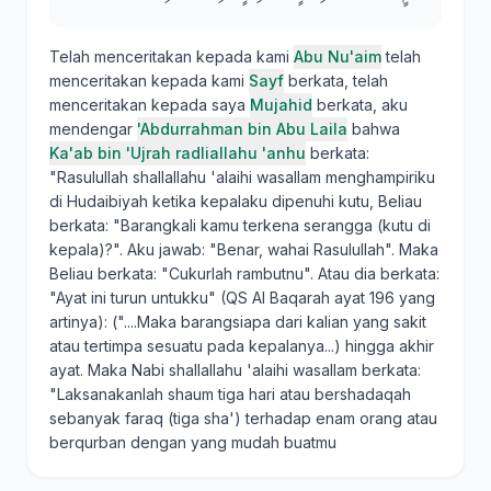
Telah menceritakan kepada kami
Abu Nu'aim
telah
menceritakan kepada kami
Sayf
berkata, telah
menceritakan kepada saya
Mujahid
berkata, aku
mendengar
'Abdurrahman bin Abu Laila
bahwa
Ka'ab bin 'Ujrah radliallahu 'anhu
berkata:
"Rasulullah shallallahu 'alaihi wasallam menghampiriku
di Hudaibiyah ketika kepalaku dipenuhi kutu, Beliau
berkata: "Barangkali kamu terkena serangga (kutu di
kepala)?". Aku jawab: "Benar, wahai Rasulullah". Maka
Beliau berkata: "Cukurlah rambutnu". Atau dia berkata:
"Ayat ini turun untukku" (QS Al Baqarah ayat 196 yang
artinya): ("....Maka barangsiapa dari kalian yang sakit
atau tertimpa sesuatu pada kepalanya...) hingga akhir
ayat. Maka Nabi shallallahu 'alaihi wasallam berkata:
"Laksanakanlah shaum tiga hari atau bershadaqah
sebanyak faraq (tiga sha') terhadap enam orang atau
berqurban dengan yang mudah buatmu