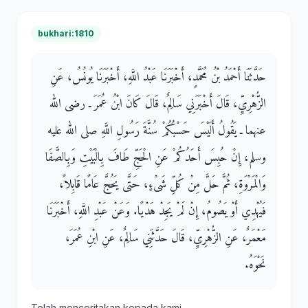
bukhari:1810
حَدَّثَنَا أَحْمَدُ بْنُ مُحَمَّدٍ، أَخْبَرَنَا عَبْدُ اللَّهِ، أَخْبَرَنَا يُونُسُ، عَنِ
الزُّهْرِيِّ، قَالَ أَخْبَرَنِي سَالِمٌ، قَالَ كَانَ ابْنُ عُمَرَ ـ رضى الله
عنهما ـ يَقُولُ أَلَيْسَ حَسْبُكُمْ سُنَّةَ رَسُولِ اللَّهِ صلى الله عليه
وسلم، إِنْ حُبِسَ أَحَدُكُمْ عَنِ الْحَجِّ طَافَ بِالْبَيْتِ وَبِالصَّفَا
وَالْمَرْوَةِ، ثُمَّ حَلَّ مِنْ كُلِّ شَىْءٍ، حَتَّى يَحُجَّ عَامًا قَابِلاً،
فَيُهْدِي أَوْ يَصُومُ، إِنْ لَمْ يَجِدْ هَدْيًا‏.‏ وَعَنْ عَبْدِ اللَّهِ، أَخْبَرَنَا
مَعْمَرٌ، عَنِ الزُّهْرِيِّ، قَالَ حَدَّثَنِي سَالِمٌ، عَنِ ابْنِ عُمَرَ،
نَحْوَهُ‏.‏
Telah menceritakan kepada kami