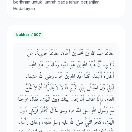
berihram untuk 'umrah pada tahun perjanjian
Hudaibiyah
bukhari:1807
حَدَّثَنَا عَبْدُ اللَّهِ بْنُ مُحَمَّدِ بْنِ أَسْمَاءَ، حَدَّثَنَا جُوَيْرِيَةُ، عَنْ
نَافِعٍ، أَنَّ عُبَيْدَ اللَّهِ بْنَ عَبْدِ اللَّهِ، وَسَالِمَ بْنَ عَبْدِ اللَّهِ،
أَخْبَرَاهُ أَنَّهُمَا، كَلَّمَا عَبْدَ اللَّهِ بْنَ عُمَرَ ـ رضى الله عنهما ـ
لَيَالِيَ نَزَلَ الْجَيْشُ بِابْنِ الزُّبَيْرِ فَقَالاَ لاَ يَضُرُّكَ أَنْ لاَ تَحُجَّ
الْعَامَ، وَإِنَّا نَخَافُ أَنْ يُحَالَ بَيْنَكَ وَبَيْنَ الْبَيْتِ‏.‏ فَقَالَ خَرَجْنَا
مَعَ رَسُولِ اللَّهِ صلى الله عليه وسلم فَحَالَ كُفَّارُ قُرَيْشٍ دُونَ
الْبَيْتِ، فَنَحَرَ النَّبِيُّ صلى الله عليه وسلم هَدْيَهُ، وَحَلَقَ رَأْسَهُ،