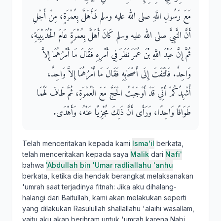
مَعَ رَسُولِ اللَّهِ صلى الله عليه وسلم فَأَهَلَّ بِعُمْرَةٍ، مِنْ أَجْلِ
أَنَّ النَّبِيَّ صلى الله عليه وسلم كَانَ أَهَلَّ بِعُمْرَةٍ عَامَ الْحُدَيْبِيَةِ،
ثُمَّ إِنَّ عَبْدَ اللَّهِ بْنَ عُمَرَ نَظَرَ فِي أَمْرِهِ فَقَالَ مَا أَمْرُهُمَا إِلاَّ
وَاحِدٌ‏.‏ فَالْتَفَتَ إِلَى أَصْحَابِهِ فَقَالَ مَا أَمْرُهُمَا إِلاَّ وَاحِدٌ،
أُشْهِدُكُمْ أَنِّي قَدْ أَوْجَبْتُ الْحَجَّ مَعَ الْعُمْرَةِ، ثُمَّ طَافَ لَهُمَا
طَوَافًا وَاحِدًا، وَرَأَى أَنَّ ذَلِكَ مُجْزِيًا عَنْهُ، وَأَهْدَى‏.‏
Telah menceritakan kepada kami
Isma'il
berkata,
telah menceritakan kepada saya
Malik
dari
Nafi'
bahwa
'Abdullah bin 'Umar radliallahu 'anhu
berkata, ketika dia hendak berangkat melaksanakan
'umrah saat terjadinya fitnah: Jika aku dihalang-
halangi dari Baitullah, kami akan melakukan seperti
yang dilakukan Rasulullah shallallahu 'alaihi wasallam,
yaitu aku akan berihram untuk 'umrah karena Nabi