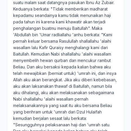
suatu malam saat datangnya pasukan Ibnu Az Zubair.
Keduanya berkata: "Tidak memberikan madharat
kepadamu seandainya kamu tidak menunaikan haji
pada tahun ini karena kami khawatir akan terjadi
penghalangan buatmu menuju Baitullah". Maka
'Abdullah bin 'Umar radliallahu 'anhu berkata: "Kami
pernah keluar bersama Rasulullah shallallahu 'alaihi
wasallam lalu Kafir Quraisy menghalangi kami dari
Baitullah. Kemudian Nabi shallallahu 'alaihi wasallam
menyembelih hewan qurban dan mencukur rambut
Beliau. Dan aku bersaksi kepada kalian bahwa aku
telah mewajibkan (berniat untuk) 'umrah ini, dan insya
Allah aku akan berangkat. Jika aku diberi kebebasan,
aku akan laksanakan thawaf di Baitullah, namun bila
aku dihalangi, aku akan melaksanakan sebagaimana
Nabi shallallahu 'alaihi wasallam pernah
melaksanakannya yang saat itu aku bersama Beliau
yang berihram untuk 'umrah dari Dzul Hulaifah
kemudian berjalan sesaat lalu berkata:
"Sesungguhnya pelaksanaan haji dan 'umrah satu.