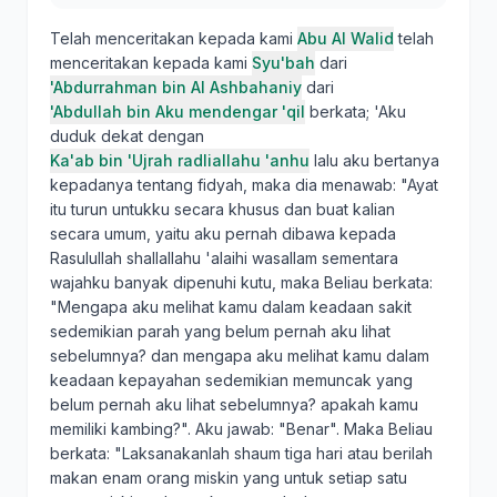
Telah menceritakan kepada kami
Abu Al Walid
telah
menceritakan kepada kami
Syu'bah
dari
'Abdurrahman bin Al Ashbahaniy
dari
'Abdullah bin Aku mendengar 'qil
berkata; 'Aku
duduk dekat dengan
Ka'ab bin 'Ujrah radliallahu 'anhu
lalu aku bertanya
kepadanya tentang fidyah, maka dia menawab: "Ayat
itu turun untukku secara khusus dan buat kalian
secara umum, yaitu aku pernah dibawa kepada
Rasulullah shallallahu 'alaihi wasallam sementara
wajahku banyak dipenuhi kutu, maka Beliau berkata:
"Mengapa aku melihat kamu dalam keadaan sakit
sedemikian parah yang belum pernah aku lihat
sebelumnya? dan mengapa aku melihat kamu dalam
keadaan kepayahan sedemikian memuncak yang
belum pernah aku lihat sebelumnya? apakah kamu
memiliki kambing?". Aku jawab: "Benar". Maka Beliau
berkata: "Laksanakanlah shaum tiga hari atau berilah
makan enam orang miskin yang untuk setiap satu