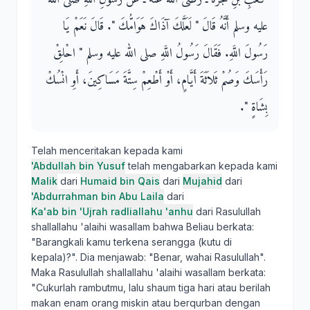
عليه وسلم أَنَّهُ قَالَ ‏"‏ لَعَلَّكَ آذَاكَ هَوَامُّكَ ‏"‏‏.‏ قَالَ نَعَمْ يَا
رَسُولَ اللَّهِ‏.‏ فَقَالَ رَسُولُ اللَّهِ صلى الله عليه وسلم ‏"‏ احْلِقْ
رَأْسَكَ وَصُمْ ثَلاَثَةَ أَيَّامٍ، أَوْ أَطْعِمْ سِتَّةَ مَسَاكِينَ، أَوِ انْسُكْ
بِشَاةٍ ‏"‏‏.‏
Telah menceritakan kepada kami
'Abdullah bin Yusuf
telah mengabarkan kepada kami
Malik
dari
Humaid bin Qais
dari
Mujahid
dari
'Abdurrahman bin Abu Laila
dari
Ka'ab bin 'Ujrah radliallahu 'anhu
dari Rasulullah
shallallahu 'alaihi wasallam bahwa Beliau berkata:
"Barangkali kamu terkena serangga (kutu di
kepala)?". Dia menjawab: "Benar, wahai Rasulullah".
Maka Rasulullah shallallahu 'alaihi wasallam berkata:
"Cukurlah rambutmu, lalu shaum tiga hari atau berilah
makan enam orang miskin atau berqurban dengan