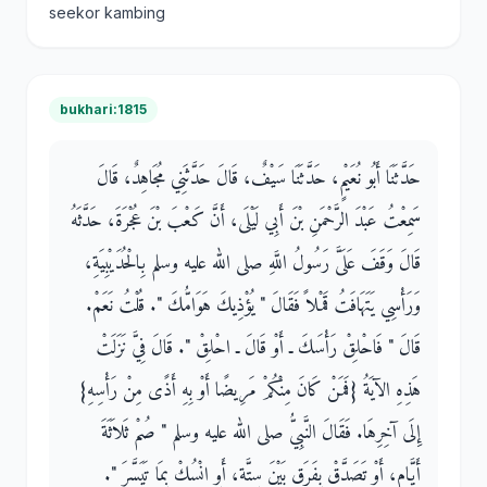
seekor kambing
bukhari:1815
حَدَّثَنَا أَبُو نُعَيْمٍ، حَدَّثَنَا سَيْفٌ، قَالَ حَدَّثَنِي مُجَاهِدٌ، قَالَ
سَمِعْتُ عَبْدَ الرَّحْمَنِ بْنَ أَبِي لَيْلَى، أَنَّ كَعْبَ بْنَ عُجْرَةَ، حَدَّثَهُ
قَالَ وَقَفَ عَلَىَّ رَسُولُ اللَّهِ صلى الله عليه وسلم بِالْحُدَيْبِيَةِ،
وَرَأْسِي يَتَهَافَتُ قَمْلاً فَقَالَ ‏"‏ يُؤْذِيكَ هَوَامُّكَ ‏"‏‏.‏ قُلْتُ نَعَمْ‏.‏
قَالَ ‏"‏ فَاحْلِقْ رَأْسَكَ ـ أَوْ قَالَ ـ احْلِقْ ‏"‏‏.‏ قَالَ فِيَّ نَزَلَتْ
هَذِهِ الآيَةُ ‏{‏فَمَنْ كَانَ مِنْكُمْ مَرِيضًا أَوْ بِهِ أَذًى مِنْ رَأْسِهِ‏}‏
إِلَى آخِرِهَا‏.‏ فَقَالَ النَّبِيُّ صلى الله عليه وسلم ‏"‏ صُمْ ثَلاَثَةَ
أَيَّامٍ، أَوْ تَصَدَّقْ بِفَرَقٍ بَيْنَ سِتَّةٍ، أَوِ انْسُكْ بِمَا تَيَسَّرَ ‏"‏‏.‏