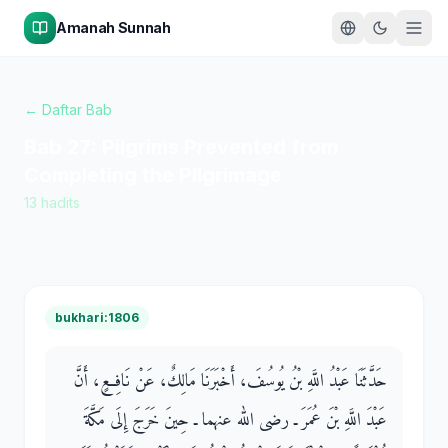
Amanah Sunnah
← Daftar Bab
Bab
27
:
Pilgrims Prevented from
Completing the Pilgrimage
13
hadits
bukhari:1806
حَدَّثَنَا عَبْدُ اللَّهِ بْنُ يُوسُفَ، أَخْبَرَنَا مَالِكٌ، عَنْ نَافِعٍ، أَنَّ
عَبْدَ اللَّهِ بْنَ عُمَرَ ـ رضى الله عنهما ـ حِينَ خَرَجَ إِلَى مَكَّةَ