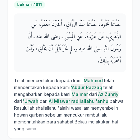
bukhari:1811
حَدَّثَنَا مَحْمُودٌ، حَدَّثَنَا عَبْدُ الرَّزَّاقِ، أَخْبَرَنَا مَعْمَرٌ، عَنِ
الزُّهْرِيِّ، عَنْ عُرْوَةَ، عَنِ الْمِسْوَرِ ـ رضى الله عنه ـ أَنَّ
رَسُولَ اللَّهِ صلى الله عليه وسلم نَحَرَ قَبْلَ أَنْ يَحْلِقَ، وَأَمَرَ
أَصْحَابَهُ بِذَلِكَ‏.‏
Telah menceritakan kepada kami
Mahmud
telah
menceritakan kepada kami
'Abdur Razzaq
telah
mengabarkan kepada kami
Ma'mar
dari
Az Zuhriy
dari
'Urwah
dari
Al Miswar radliallahu 'anhu
bahwa
Rasulullah shallallahu 'alaihi wasallam menyembelih
hewan qurban sebelum mencukur rambut lalu
memerintahkan para sahabat Beliau melakukan hal
yang sama