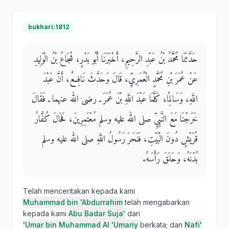
bukhari:1812
حَدَّثَنَا مُحَمَّدُ بْنُ عَبْدِ الرَّحِيمِ، أَخْبَرَنَا أَبُو بَدْرٍ، شُجَاعُ بْنُ الْوَلِيدِ
عَنْ عُمَرَ بْنِ مُحَمَّدٍ الْعُمَرِيِّ، قَالَ وَحَدَّثَ نَافِعٌ، أَنَّ عَبْدَ
اللَّهِ، وَسَالِمًا، كَلَّمَا عَبْدَ اللَّهِ بْنَ عُمَرَ ـ رضى الله عنهما ـ فَقَالَ
خَرَجْنَا مَعَ النَّبِيِّ صلى الله عليه وسلم مُعْتَمِرِينَ، فَحَالَ كُفَّارُ
قُرَيْشٍ دُونَ الْبَيْتِ، فَنَحَرَ رَسُولُ اللَّهِ صلى الله عليه وسلم
بُدْنَهُ، وَحَلَقَ رَأْسَهُ‏.‏
Telah menceritakan kepada kami
Muhammad bin 'Abdurrahim
telah mengabarkan
kepada kami
Abu Badar Suja'
dari
'Umar bin Muhammad Al 'Umariy
berkata; dan
Nafi'