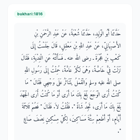
bukhari:1816
حَدَّثَنَا أَبُو الْوَلِيدِ، حَدَّثَنَا شُعْبَةُ، عَنْ عَبْدِ الرَّحْمَنِ بْنِ
الأَصْبِهَانِيِّ، عَنْ عَبْدِ اللَّهِ بْنِ مَعْقِلٍ، قَالَ جَلَسْتُ إِلَى
كَعْبِ بْنِ عُجْرَةَ ـ رضى الله عنه ـ فَسَأَلْتُهُ عَنِ الْفِدْيَةِ، فَقَالَ
نَزَلَتْ فِيَّ خَاصَّةً، وَهْىَ لَكُمْ عَامَّةً، حُمِلْتُ إِلَى رَسُولِ اللَّهِ
صلى الله عليه وسلم وَالْقَمْلُ يَتَنَاثَرُ عَلَى وَجْهِي فَقَالَ ‏"‏ مَا
كُنْتُ أُرَى الْوَجَعَ بَلَغَ بِكَ مَا أَرَى أَوْ مَا كُنْتُ أُرَى الْجَهْدَ
بَلَغَ بِكَ مَا أَرَى، تَجِدُ شَاةً ‏"‏‏.‏ فَقُلْتُ لاَ‏.‏ فَقَالَ ‏"‏ فَصُمْ ثَلاَثَةَ
أَيَّامٍ، أَوْ أَطْعِمْ سِتَّةَ مَسَاكِينَ، لِكُلِّ مِسْكِينٍ نِصْفَ صَاعٍ
‏"‏‏.‏