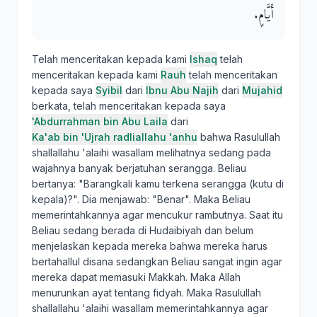
أَيَّامٍ‏.‏
Telah menceritakan kepada kami
Ishaq
telah
menceritakan kepada kami
Rauh
telah menceritakan
kepada saya
Syibil
dari
Ibnu Abu Najih
dari
Mujahid
berkata, telah menceritakan kepada saya
'Abdurrahman bin Abu Laila
dari
Ka'ab bin 'Ujrah radliallahu 'anhu
bahwa Rasulullah
shallallahu 'alaihi wasallam melihatnya sedang pada
wajahnya banyak berjatuhan serangga. Beliau
bertanya: "Barangkali kamu terkena serangga (kutu di
kepala)?". Dia menjawab: "Benar". Maka Beliau
memerintahkannya agar mencukur rambutnya. Saat itu
Beliau sedang berada di Hudaibiyah dan belum
menjelaskan kepada mereka bahwa mereka harus
bertahallul disana sedangkan Beliau sangat ingin agar
mereka dapat memasuki Makkah. Maka Allah
menurunkan ayat tentang fidyah. Maka Rasulullah
shallallahu 'alaihi wasallam memerintahkannya agar