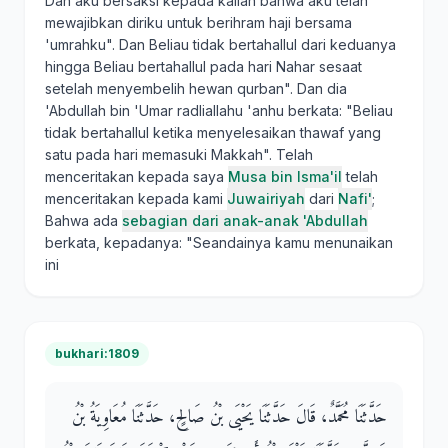
Dan aku bersaksi kepada kalian bahwa aku telah
mewajibkan diriku untuk berihram haji bersama
'umrahku". Dan Beliau tidak bertahallul dari keduanya
hingga Beliau bertahallul pada hari Nahar sesaat
setelah menyembelih hewan qurban". Dan dia
'Abdullah bin 'Umar radliallahu 'anhu berkata: "Beliau
tidak bertahallul ketika menyelesaikan thawaf yang
satu pada hari memasuki Makkah". Telah
menceritakan kepada saya
Musa bin Isma'il
telah
menceritakan kepada kami
Juwairiyah
dari
Nafi'
;
Bahwa ada
sebagian dari anak-anak 'Abdullah
berkata, kepadanya: "Seandainya kamu menunaikan
ini
bukhari:1809
حَدَّثَنَا مُحَمَّدٌ، قَالَ حَدَّثَنَا يَحْيَى بْنُ صَالِحٍ، حَدَّثَنَا مُعَاوِيَةُ بْنُ