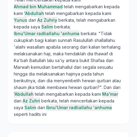
Ahmad bin Muhammad
telah mengabarkan kepada
kami
'Abdullah
telah mengabarkan kepada kami
Yunus
dari
Az Zuhriy
berkata, telah mengabarkan
kepada saya
Salim
berkata;
Ibnu'Umar radliallahu 'anhuma
berkata: "Tidak
cukupkah bagi kalian sunnah Rasulullah shallallahu
'alaihi wasallam apabila seorang dari kalian terhalang
melaksanakan haji, maka hendaklah dia thawaf di
Ka'bah Baitullah lalu sa'iy antara bukit Shafaa dan
Marwah kemudian bertahallul dari segala sesuatu
hingga dia melaksanakan hajinya pada tahun
berikutnya, dan dia menyembelih hewan qurban atau
shaum jika tidak membawa hewan qurban?". Dan dari
'Abdullah
telah mengabarkan kepada kami
Ma'mar
dari
Az Zuhri
berkata, telah menceritakan kepada
saya
Salim
dari
Ibnu'Umar radliallahu 'anhuma
seperti hadits ini