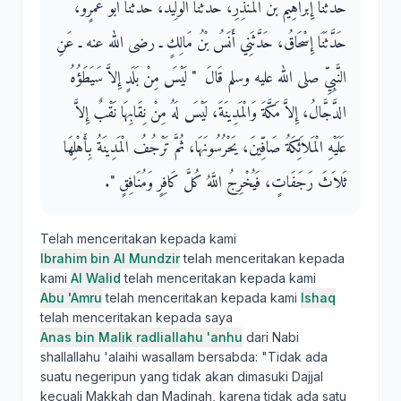
حَدَّثَنَا إِبْرَاهِيمُ بْنُ الْمُنْذِرِ، حَدَّثَنَا الْوَلِيدُ، حَدَّثَنَا أَبُو عَمْرٍو،
حَدَّثَنَا إِسْحَاقُ، حَدَّثَنِي أَنَسُ بْنُ مَالِكٍ ـ رضى الله عنه ـ عَنِ
النَّبِيِّ صلى الله عليه وسلم قَالَ ‏ "‏ لَيْسَ مِنْ بَلَدٍ إِلاَّ سَيَطَؤُهُ
الدَّجَّالُ، إِلاَّ مَكَّةَ وَالْمَدِينَةَ، لَيْسَ لَهُ مِنْ نِقَابِهَا نَقْبٌ إِلاَّ
عَلَيْهِ الْمَلاَئِكَةُ صَافِّينَ، يَحْرُسُونَهَا، ثُمَّ تَرْجُفُ الْمَدِينَةُ بِأَهْلِهَا
ثَلاَثَ رَجَفَاتٍ، فَيُخْرِجُ اللَّهُ كُلَّ كَافِرٍ وَمُنَافِقٍ ‏"‏‏.‏
Telah menceritakan kepada kami
Ibrahim bin Al Mundzir
telah menceritakan kepada
kami
Al Walid
telah menceritakan kepada kami
Abu 'Amru
telah menceritakan kepada kami
Ishaq
telah menceritakan kepada saya
Anas bin Malik radliallahu 'anhu
dari Nabi
shallallahu 'alaihi wasallam bersabda: "Tidak ada
suatu negeripun yang tidak akan dimasuki Dajjal
kecuali Makkah dan Madinah, karena tidak ada satu