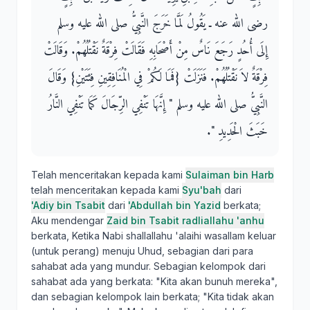
رضى الله عنه ـ يَقُولُ لَمَّا خَرَجَ النَّبِيُّ صلى الله عليه وسلم
إِلَى أُحُدٍ رَجَعَ نَاسٌ مِنْ أَصْحَابِهِ فَقَالَتْ فِرْقَةٌ نَقْتُلُهُمْ‏.‏ وَقَالَتْ
فِرْقَةٌ لاَ نَقْتُلُهُمْ‏.‏ فَنَزَلَتْ ‏{‏فَمَا لَكُمْ فِي الْمُنَافِقِينِ فِئَتَيْنِ‏}‏ وَقَالَ
النَّبِيُّ صلى الله عليه وسلم ‏"‏ إِنَّهَا تَنْفِي الرِّجَالَ كَمَا تَنْفِي النَّارُ
خَبَثَ الْحَدِيدِ ‏"‏‏.‏
Telah menceritakan kepada kami
Sulaiman bin Harb
telah menceritakan kepada kami
Syu'bah
dari
'Adiy bin Tsabit
dari
'Abdullah bin Yazid
berkata;
Aku mendengar
Zaid bin Tsabit radliallahu 'anhu
berkata, Ketika Nabi shallallahu 'alaihi wasallam keluar
(untuk perang) menuju Uhud, sebagian dari para
sahabat ada yang mundur. Sebagian kelompok dari
sahabat ada yang berkata: "Kita akan bunuh mereka",
dan sebagian kelompok lain berkata; "Kita tidak akan