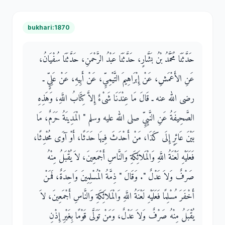
bukhari:1870
حَدَّثَنَا مُحَمَّدُ بْنُ بَشَّارٍ، حَدَّثَنَا عَبْدُ الرَّحْمَنِ، حَدَّثَنَا سُفْيَانُ،
عَنِ الأَعْمَشِ، عَنْ إِبْرَاهِيمَ التَّيْمِيِّ، عَنْ أَبِيهِ، عَنْ عَلِيٍّ ـ
رضى الله عنه ـ قَالَ مَا عِنْدَنَا شَىْءٌ إِلاَّ كِتَابُ اللَّهِ، وَهَذِهِ
الصَّحِيفَةُ عَنِ النَّبِيِّ صلى الله عليه وسلم ‏"‏ الْمَدِينَةُ حَرَمٌ، مَا
بَيْنَ عَائِرٍ إِلَى كَذَا، مَنْ أَحْدَثَ فِيهَا حَدَثًا، أَوْ آوَى مُحْدِثًا،
فَعَلَيْهِ لَعْنَةُ اللَّهِ وَالْمَلاَئِكَةِ وَالنَّاسِ أَجْمَعِينَ، لاَ يُقْبَلُ مِنْهُ
صَرْفٌ وَلاَ عَدْلٌ ‏"‏‏.‏ وَقَالَ ‏"‏ ذِمَّةُ الْمُسْلِمِينَ وَاحِدَةٌ، فَمَنْ
أَخْفَرَ مُسْلِمًا فَعَلَيْهِ لَعْنَةُ اللَّهِ وَالْمَلاَئِكَةِ وَالنَّاسِ أَجْمَعِينَ، لاَ
يُقْبَلُ مِنْهُ صَرْفٌ وَلاَ عَدْلٌ، وَمَنْ تَوَلَّى قَوْمًا بِغَيْرِ إِذْنِ