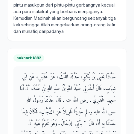
pintu masukpun dari pintu-pintu gerbangnya kecuali
ada para malaikat yang berbaris menjaganya.
Kemudian Madinah akan berguncang sebanyak tiga
kali sehingga Allah mengeluarkan orang-orang kafir
dan munafiq daripadanya
bukhari:1882
حَدَّثَنَا يَحْيَى بْنُ بُكَيْرٍ، حَدَّثَنَا اللَّيْثُ، عَنْ عُقَيْلٍ، عَنِ ابْنِ
شِهَابٍ، قَالَ أَخْبَرَنِي عُبَيْدُ اللَّهِ بْنُ عَبْدِ اللَّهِ بْنِ عُتْبَةَ، أَنَّ أَبَا
سَعِيدٍ الْخُدْرِيَّ ـ رضى الله عنه ـ قَالَ حَدَّثَنَا رَسُولُ اللَّهِ
صلى الله عليه وسلم حَدِيثًا طَوِيلاً عَنِ الدَّجَّالِ، فَكَانَ فِيمَا
حَدَّثَنَا بِهِ أَنْ قَالَ ‏ "‏ يَأْتِي الدَّجَّالُ ـ وَهُوَ مُحَرَّمٌ عَلَيْهِ أَنْ