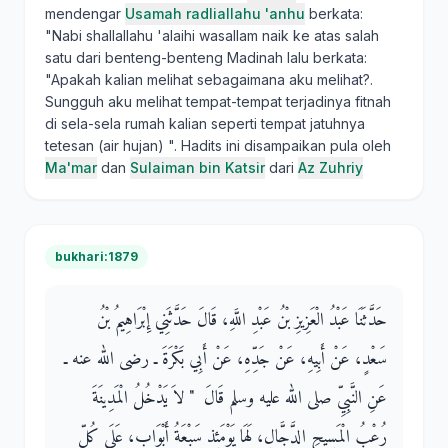
mendengar
Usamah radliallahu 'anhu
berkata:
"Nabi shallallahu 'alaihi wasallam naik ke atas salah
satu dari benteng-benteng Madinah lalu berkata:
"Apakah kalian melihat sebagaimana aku melihat?.
Sungguh aku melihat tempat-tempat terjadinya fitnah
di sela-sela rumah kalian seperti tempat jatuhnya
tetesan (air hujan) ". Hadits ini disampaikan pula oleh
Ma'mar
dan
Sulaiman bin Katsir
dari
Az Zuhriy
bukhari:1879
حَدَّثَنَا عَبْدُ الْعَزِيزِ بْنُ عَبْدِ اللَّهِ، قَالَ حَدَّثَنِي إِبْرَاهِيمُ بْنُ
سَعْدٍ، عَنْ أَبِيهِ، عَنْ جَدِّهِ، عَنْ أَبِي بَكْرَةَ ـ رضى الله عنه ـ
عَنِ النَّبِيِّ صلى الله عليه وسلم قَالَ ‏ "‏ لاَ يَدْخُلُ الْمَدِينَةَ
رُعْبُ الْمَسِيحِ الدَّجَّالِ، لَهَا يَوْمَئِذٍ سَبْعَةُ أَبْوَابٍ، عَلَى كُلِّ