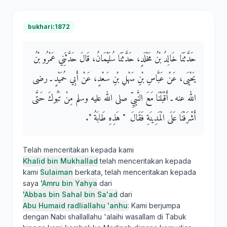
bukhari:1872
حَدَّثَنَا خَالِدُ بْنُ مَخْلَدٍ، حَدَّثَنَا سُلَيْمَانُ، قَالَ حَدَّثَنِي عَمْرُو بْنُ
يَحْيَى، عَنْ عَبَّاسِ بْنِ سَهْلِ بْنِ سَعْدٍ، عَنْ أَبِي حُمَيْدٍ ـ رضى
الله عنه ـ أَقْبَلْنَا مَعَ النَّبِيِّ صلى الله عليه وسلم مِنْ تَبُوكَ حَتَّى
أَشْرَفْنَا عَلَى الْمَدِينَةِ فَقَالَ ‏ "‏ هَذِهِ طَابَةُ ‏"‏‏.‏
Telah menceritakan kepada kami
Khalid bin Mukhallad
telah menceritakan kepada
kami
Sulaiman
berkata, telah menceritakan kepada
saya
'Amru bin Yahya
dari
'Abbas bin Sahal bin Sa'ad
dari
Abu Humaid radliallahu 'anhu
: Kami berjumpa
dengan Nabi shallallahu 'alaihi wasallam di Tabuk