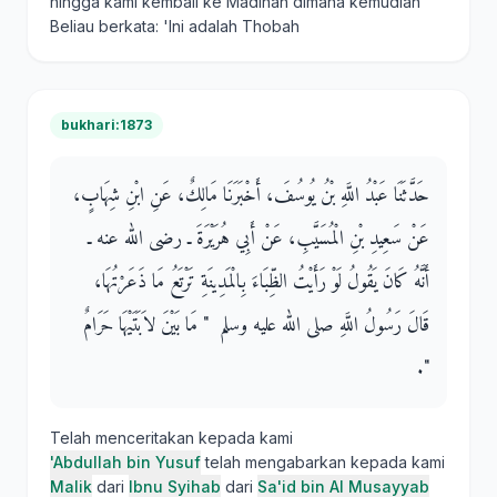
hingga kami kembali ke Madinah dimana kemudian
Beliau berkata: 'Ini adalah Thobah
bukhari:1873
حَدَّثَنَا عَبْدُ اللَّهِ بْنُ يُوسُفَ، أَخْبَرَنَا مَالِكٌ، عَنِ ابْنِ شِهَابٍ،
عَنْ سَعِيدِ بْنِ الْمُسَيَّبِ، عَنْ أَبِي هُرَيْرَةَ ـ رضى الله عنه ـ
أَنَّهُ كَانَ يَقُولُ لَوْ رَأَيْتُ الظِّبَاءَ بِالْمَدِينَةِ تَرْتَعُ مَا ذَعَرْتُهَا،
قَالَ رَسُولُ اللَّهِ صلى الله عليه وسلم ‏ "‏ مَا بَيْنَ لاَبَتَيْهَا حَرَامٌ
‏"‏‏.‏
Telah menceritakan kepada kami
'Abdullah bin Yusuf
telah mengabarkan kepada kami
Malik
dari
Ibnu Syihab
dari
Sa'id bin Al Musayyab