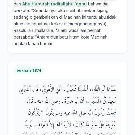
dari
Abu Hurairah radliallahu 'anhu
bahwa dia
berkata: "Seandainya aku melihat seekor kijang
sedang digembalakan di Madinah ini tentu aku tidak
akan membuatnya terkejut (menggannggunya).
Rasulullah shallallahu 'alaihi wasallam pernah
bersabda: "Antara dua batu hitam kota Madinah
adalah tanah haram
bukhari:1874
حَدَّثَنَا أَبُو الْيَمَانِ، أَخْبَرَنَا شُعَيْبٌ، عَنِ الزُّهْرِيِّ، قَالَ أَخْبَرَنِي
سَعِيدُ بْنُ الْمُسَيَّبِ، أَنَّ أَبَا هُرَيْرَةَ ـ رضى الله عنه ـ قَالَ
سَمِعْتُ رَسُولَ اللَّهِ صلى الله عليه وسلم يَقُولُ ‏ "‏ يَتْرُكُونَ
الْمَدِينَةَ عَلَى خَيْرِ مَا كَانَتْ، لاَ يَغْشَاهَا إِلاَّ الْعَوَافِ ـ يُرِيدُ