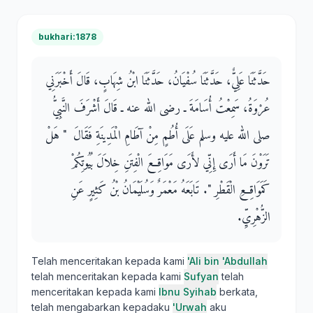
bukhari:1878
حَدَّثَنَا عَلِيٌّ، حَدَّثَنَا سُفْيَانُ، حَدَّثَنَا ابْنُ شِهَابٍ، قَالَ أَخْبَرَنِي
عُرْوَةُ، سَمِعْتُ أُسَامَةَ ـ رضى الله عنه ـ قَالَ أَشْرَفَ النَّبِيُّ
صلى الله عليه وسلم عَلَى أُطُمٍ مِنْ آطَامِ الْمَدِينَةِ فَقَالَ ‏ "‏ هَلْ
تَرَوْنَ مَا أَرَى إِنِّي لأَرَى مَوَاقِعَ الْفِتَنِ خِلاَلَ بُيُوتِكُمْ
كَمَوَاقِعِ الْقَطْرِ ‏"‏‏.‏ تَابَعَهُ مَعْمَرٌ وَسُلَيْمَانُ بْنُ كَثِيرٍ عَنِ
الزُّهْرِيِّ‏.‏
Telah menceritakan kepada kami
'Ali bin 'Abdullah
telah menceritakan kepada kami
Sufyan
telah
menceritakan kepada kami
Ibnu Syihab
berkata,
telah mengabarkan kepadaku
'Urwah
aku