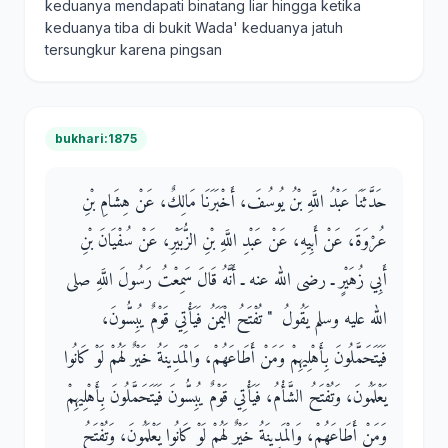
keduanya mendapati binatang liar hingga ketika
keduanya tiba di bukit Wada' keduanya jatuh
tersungkur karena pingsan
bukhari:1875
حَدَّثَنَا عَبْدُ اللَّهِ بْنُ يُوسُفَ، أَخْبَرَنَا مَالِكٌ، عَنْ هِشَامِ بْنِ
عُرْوَةَ، عَنْ أَبِيهِ، عَنْ عَبْدِ اللَّهِ بْنِ الزُّبَيْرِ، عَنْ سُفْيَانَ بْنِ
أَبِي زُهَيْرٍ ـ رضى الله عنه ـ أَنَّهُ قَالَ سَمِعْتُ رَسُولَ اللَّهِ صلى
الله عليه وسلم يَقُولُ ‏ "‏ تُفْتَحُ الْيَمَنُ فَيَأْتِي قَوْمٌ يُبِسُّونَ،
فَيَتَحَمَّلُونَ بِأَهْلِيهِمْ وَمَنْ أَطَاعَهُمْ، وَالْمَدِينَةُ خَيْرٌ لَهُمْ لَوْ كَانُوا
يَعْلَمُونَ، وَتُفْتَحُ الشَّأْمُ، فَيَأْتِي قَوْمٌ يُبِسُّونَ فَيَتَحَمَّلُونَ بِأَهْلِيهِمْ
وَمَنْ أَطَاعَهُمْ، وَالْمَدِينَةُ خَيْرٌ لَهُمْ لَوْ كَانُوا يَعْلَمُونَ، وَتُفْتَحُ