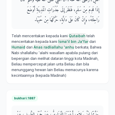
إِذَا قَدِمَ مِنْ سَفَرٍ، فَنَظَرَ إِلَى جُدُرَاتِ الْمَدِينَةِ أَوْضَعَ
رَاحِلَتَهُ، وَإِنْ كَانَ عَلَى دَابَّةٍ، حَرَّكَهَا مِنْ حُبِّهَا‏.‏
Telah menceritakan kepada kami
Qutaibah
telah
menceritakan kepada kami
Isma'il bin Ja'far
dari
Humaid
dari
Anas radliallahu 'anhu
berkata; Bahwa
Nabi shallallahu 'alaihi wasallam apabila pulang dari
bepergian dan melihat dataran tinggi kota Madinah,
Beliau mempercepat jalan unta Beliau dan bila
menunggang hewan lain Beliau memacunya karena
kecintaannya (kepada Madinah)
bukhari:1887
حَدَّثَنَا ابْنُ سَلاَمٍ، أَخْبَرَنَا الْفَزَارِيُّ، عَنْ حُمَيْدٍ الطَّوِيلِ، عَنْ