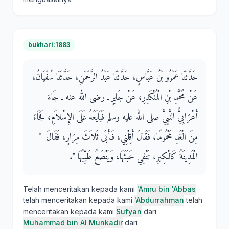
bukhari:1883
حَدَّثَنَا عَمْرُو بْنُ عَبَّاسٍ، حَدَّثَنَا عَبْدُ الرَّحْمَنِ، حَدَّثَنَا سُفْيَانُ،
عَنْ مُحَمَّدِ بْنِ الْمُنْكَدِرِ، عَنْ جَابِرٍ ـ رضى الله عنه ـ جَاءَ
أَعْرَابِيٌّ النَّبِيَّ صلى الله عليه وسلم فَبَايَعَهُ عَلَى الإِسْلاَمِ، فَجَاءَ
مِنَ الْغَدِ مَحْمُومًا، فَقَالَ أَقِلْنِي، فَأَبَى ثَلاَثَ مِرَارٍ، فَقَالَ ‏ "‏
الْمَدِينَةُ كَالْكِيرِ، تَنْفِي خَبَثَهَا، وَيَنْصَعُ طَيِّبُهَا ‏"‏‏.‏
Telah menceritakan kepada kami
'Amru bin 'Abbas
telah menceritakan kepada kami
'Abdurrahman
telah
menceritakan kepada kami
Sufyan
dari
Muhammad bin Al Munkadir
dari