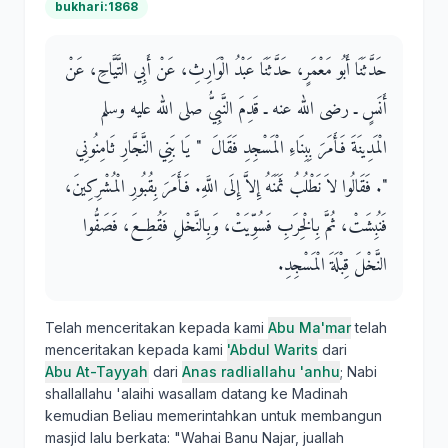
bukhari:1868
حَدَّثَنَا أَبُو مَعْمَرٍ، حَدَّثَنَا عَبْدُ الْوَارِثِ، عَنْ أَبِي التَّيَّاحِ، عَنْ
أَنَسٍ ـ رضى الله عنه ـ قَدِمَ النَّبِيُّ صلى الله عليه وسلم
الْمَدِينَةَ فَأَمَرَ بِبِنَاءِ الْمَسْجِدِ فَقَالَ ‏ "‏ يَا بَنِي النَّجَّارِ ثَامِنُونِي
‏"‏‏.‏ فَقَالُوا لاَ نَطْلُبُ ثَمَنَهُ إِلاَّ إِلَى اللَّهِ‏.‏ فَأَمَرَ بِقُبُورِ الْمُشْرِكِينَ،
فَنُبِشَتْ، ثُمَّ بِالْخِرَبِ فَسُوِّيَتْ، وَبِالنَّخْلِ فَقُطِعَ، فَصَفُّوا
النَّخْلَ قِبْلَةَ الْمَسْجِدِ‏.‏
Telah menceritakan kepada kami
Abu Ma'mar
telah
menceritakan kepada kami
'Abdul Warits
dari
Abu At-Tayyah
dari
Anas radliallahu 'anhu
; Nabi
shallallahu 'alaihi wasallam datang ke Madinah
kemudian Beliau memerintahkan untuk membangun
masjid lalu berkata: "Wahai Banu Najar, juallah