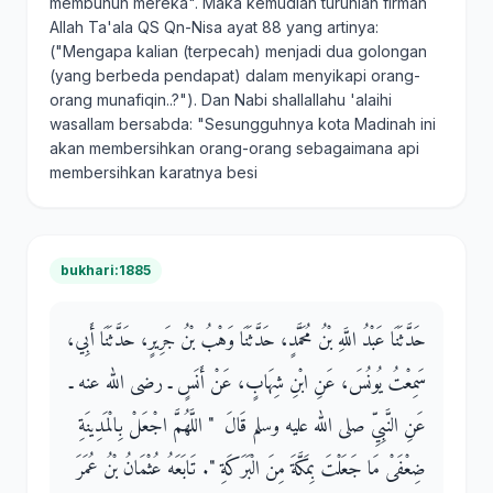
membunuh mereka". Maka kemudian turunlah firman
Allah Ta'ala QS Qn-Nisa ayat 88 yang artinya:
("Mengapa kalian (terpecah) menjadi dua golongan
(yang berbeda pendapat) dalam menyikapi orang-
orang munafiqin..?"). Dan Nabi shallallahu 'alaihi
wasallam bersabda: "Sesungguhnya kota Madinah ini
akan membersihkan orang-orang sebagaimana api
membersihkan karatnya besi
bukhari:1885
حَدَّثَنَا عَبْدُ اللَّهِ بْنُ مُحَمَّدٍ، حَدَّثَنَا وَهْبُ بْنُ جَرِيرٍ، حَدَّثَنَا أَبِي،
سَمِعْتُ يُونُسَ، عَنِ ابْنِ شِهَابٍ، عَنْ أَنَسٍ ـ رضى الله عنه ـ
عَنِ النَّبِيِّ صلى الله عليه وسلم قَالَ ‏ "‏ اللَّهُمَّ اجْعَلْ بِالْمَدِينَةِ
ضِعْفَىْ مَا جَعَلْتَ بِمَكَّةَ مِنَ الْبَرَكَةِ ‏"‏‏.‏ تَابَعَهُ عُثْمَانُ بْنُ عُمَرَ