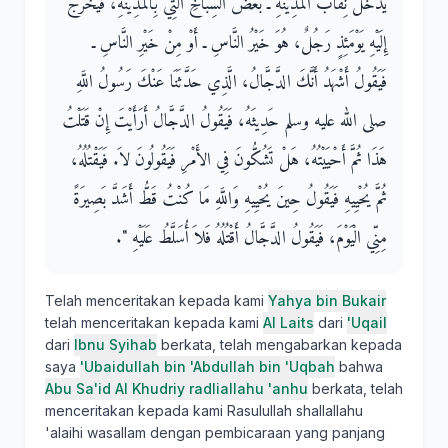
يَدْخُلَ نِقَابَ الْمَدِينَةِ ـ بَعْضَ السِّبَاخِ الَّتِي بِالْمَدِينَةِ، فَيَخْرُجُ
إِلَيْهِ يَوْمَئِذٍ رَجُلٌ، هُوَ خَيْرُ النَّاسِ ـ أَوْ مِنْ خَيْرِ النَّاسِ ـ
فَيَقُولُ أَشْهَدُ أَنَّكَ الدَّجَّالُ، الَّذِي حَدَّثَنَا عَنْكَ رَسُولُ اللَّهِ
صلى الله عليه وسلم حَدِيثَهُ، فَيَقُولُ الدَّجَّالُ أَرَأَيْتَ إِنْ قَتَلْتُ
هَذَا ثُمَّ أَحْيَيْتُهُ، هَلْ تَشُكُّونَ فِي الأَمْرِ فَيَقُولُونَ لاَ‏.‏ فَيَقْتُلُهُ،
ثُمَّ يُحْيِيهِ فَيَقُولُ حِينَ يُحْيِيهِ وَاللَّهِ مَا كُنْتُ قَطُّ أَشَدَّ بَصِيرَةً
مِنِّي الْيَوْمَ، فَيَقُولُ الدَّجَّالُ أَقْتُلُهُ فَلاَ أُسَلَّطُ عَلَيْهِ ‏"‏‏.‏
Telah menceritakan kepada kami
Yahya bin Bukair
telah menceritakan kepada kami
Al Laits
dari
'Uqail
dari
Ibnu Syihab
berkata, telah mengabarkan kepada
saya
'Ubaidullah bin 'Abdullah bin 'Uqbah
bahwa
Abu Sa'id Al Khudriy radliallahu 'anhu
berkata, telah
menceritakan kepada kami Rasulullah shallallahu
'alaihi wasallam dengan pembicaraan yang panjang