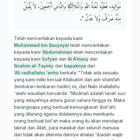
مَوَالِيهِ، فَعَلَيْهِ لَعْنَةُ اللَّهِ وَالْمَلاَئِكَةِ وَالنَّاسِ أَجْمَعِينَ، لاَ يُقْبَلُ
مِنْهُ صَرْفٌ وَلاَ عَدْلٌ ‏"‏‏.‏
Telah menceritakan kepada kami
Muhammad bin Basysyar
telah menceritakan
kepada kami
'Abdurrahman
telah menceritakan
kepada kami
Sufyan
dari
Al A'masy
dari
Ibrahim at-Taymiy
dari
bapaknya
dari
'Ali radliallahu 'anhu
berkata: "Tidak ada sesuatu
yang kami miliki kecuali Kitabulloh dan ash-shahifah
(lembaran-lembaran hadits) ini, dari Nabi shallallahu
'alaihi wasallam bersabda: "Madinah adalah tanah suci
yang wilayahnya antara gurun sahara hingga ini. Maka
barangsiapa yang berbuat kemungkaran (bid'ah)
yang dilarang agama didalamnya atau membantu
orang berbuat bid'ah maka orang itu akan mendapat
laknat dari Allah, para malaikat dan seluruh manusia
dan tidak akan diterima darinya amalan 'ibadah wajib