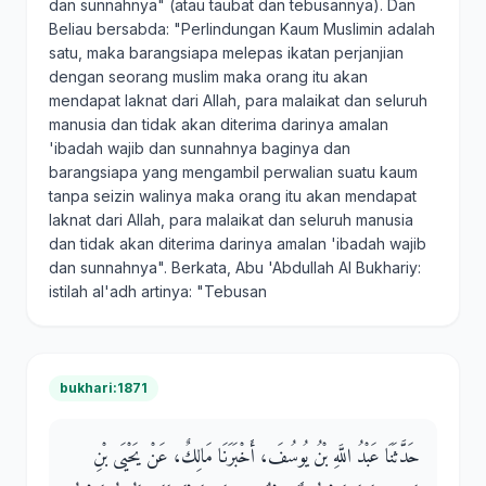
dan sunnahnya" (atau taubat dan tebusannya). Dan
Beliau bersabda: "Perlindungan Kaum Muslimin adalah
satu, maka barangsiapa melepas ikatan perjanjian
dengan seorang muslim maka orang itu akan
mendapat laknat dari Allah, para malaikat dan seluruh
manusia dan tidak akan diterima darinya amalan
'ibadah wajib dan sunnahnya baginya dan
barangsiapa yang mengambil perwalian suatu kaum
tanpa seizin walinya maka orang itu akan mendapat
laknat dari Allah, para malaikat dan seluruh manusia
dan tidak akan diterima darinya amalan 'ibadah wajib
dan sunnahnya". Berkata, Abu 'Abdullah Al Bukhariy:
istilah al'adh artinya: "Tebusan
bukhari:1871
حَدَّثَنَا عَبْدُ اللَّهِ بْنُ يُوسُفَ، أَخْبَرَنَا مَالِكٌ، عَنْ يَحْيَى بْنِ