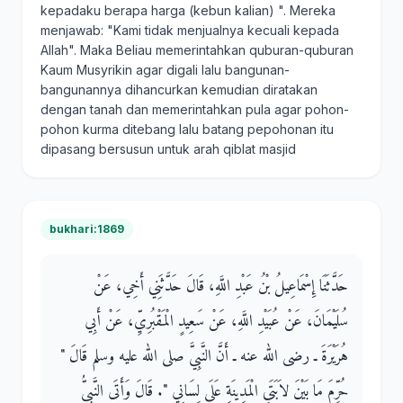
kepadaku berapa harga (kebun kalian) ". Mereka
menjawab: "Kami tidak menjualnya kecuali kepada
Allah". Maka Beliau memerintahkan quburan-quburan
Kaum Musyrikin agar digali lalu bangunan-
bangunannya dihancurkan kemudian diratakan
dengan tanah dan memerintahkan pula agar pohon-
pohon kurma ditebang lalu batang pepohonan itu
dipasang bersusun untuk arah qiblat masjid
bukhari:1869
حَدَّثَنَا إِسْمَاعِيلُ بْنُ عَبْدِ اللَّهِ، قَالَ حَدَّثَنِي أَخِي، عَنْ
سُلَيْمَانَ، عَنْ عُبَيْدِ اللَّهِ، عَنْ سَعِيدٍ الْمَقْبُرِيِّ، عَنْ أَبِي
هُرَيْرَةَ ـ رضى الله عنه ـ أَنَّ النَّبِيَّ صلى الله عليه وسلم قَالَ ‏"‏
حُرِّمَ مَا بَيْنَ لاَبَتَىِ الْمَدِينَةِ عَلَى لِسَانِي ‏"‏‏.‏ قَالَ وَأَتَى النَّبِيُّ