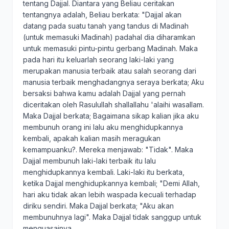
tentang Dajjal. Diantara yang Beliau ceritakan
tentangnya adalah, Beliau berkata: "Dajjal akan
datang pada suatu tanah yang tandus di Madinah
(untuk memasuki Madinah) padahal dia diharamkan
untuk memasuki pintu-pintu gerbang Madinah. Maka
pada hari itu keluarlah seorang laki-laki yang
merupakan manusia terbaik atau salah seorang dari
manusia terbaik menghadangnya seraya berkata; Aku
bersaksi bahwa kamu adalah Dajjal yang pernah
diceritakan oleh Rasulullah shallallahu 'alaihi wasallam.
Maka Dajjal berkata; Bagaimana sikap kalian jika aku
membunuh orang ini lalu aku menghidupkannya
kembali, apakah kalian masih meragukan
kemampuanku?. Mereka menjawab: "Tidak". Maka
Dajjal membunuh laki-laki terbaik itu lalu
menghidupkannya kembali. Laki-laki itu berkata,
ketika Dajjal menghidupkannya kembali; "Demi Allah,
hari aku tidak akan lebih waspada kecuali terhadap
diriku sendiri. Maka Dajjal berkata; "Aku akan
membunuhnya lagi". Maka Dajjal tidak sanggup untuk
menguasainya