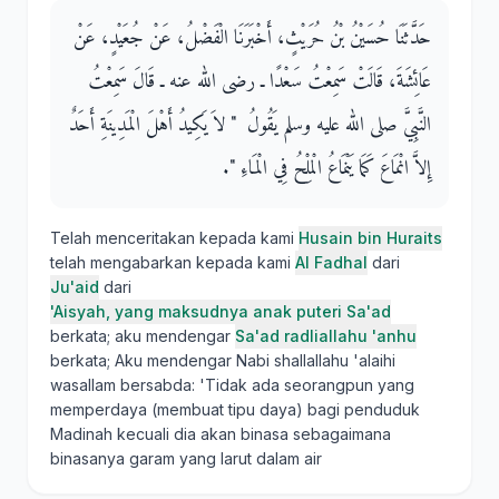
حَدَّثَنَا حُسَيْنُ بْنُ حُرَيْثٍ، أَخْبَرَنَا الْفَضْلُ، عَنْ جُعَيْدٍ، عَنْ
عَائِشَةَ، قَالَتْ سَمِعْتُ سَعْدًا ـ رضى الله عنه ـ قَالَ سَمِعْتُ
النَّبِيَّ صلى الله عليه وسلم يَقُولُ ‏ "‏ لاَ يَكِيدُ أَهْلَ الْمَدِينَةِ أَحَدٌ
إِلاَّ انْمَاعَ كَمَا يَنْمَاعُ الْمِلْحُ فِي الْمَاءِ ‏"‏‏.‏
Telah menceritakan kepada kami
Husain bin Huraits
telah mengabarkan kepada kami
Al Fadhal
dari
Ju'aid
dari
'Aisyah, yang maksudnya anak puteri Sa'ad
berkata; aku mendengar
Sa'ad radliallahu 'anhu
berkata; Aku mendengar Nabi shallallahu 'alaihi
wasallam bersabda: 'Tidak ada seorangpun yang
memperdaya (membuat tipu daya) bagi penduduk
Madinah kecuali dia akan binasa sebagaimana
binasanya garam yang larut dalam air