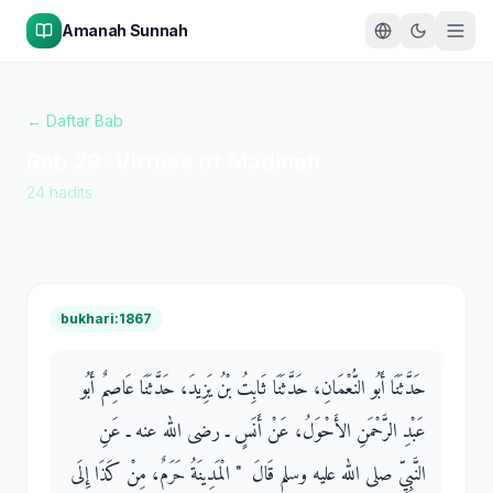
Amanah Sunnah
← Daftar Bab
Bab
29
:
Virtues of Madinah
24
hadits
bukhari:1867
حَدَّثَنَا أَبُو النُّعْمَانِ، حَدَّثَنَا ثَابِتُ بْنُ يَزِيدَ، حَدَّثَنَا عَاصِمٌ أَبُو
عَبْدِ الرَّحْمَنِ الأَحْوَلُ، عَنْ أَنَسٍ ـ رضى الله عنه ـ عَنِ
النَّبِيِّ صلى الله عليه وسلم قَالَ ‏ "‏ الْمَدِينَةُ حَرَمٌ، مِنْ كَذَا إِلَى