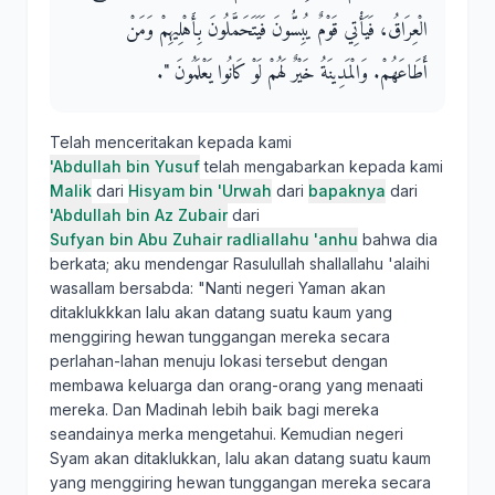
الْعِرَاقُ، فَيَأْتِي قَوْمٌ يُبِسُّونَ فَيَتَحَمَّلُونَ بِأَهْلِيهِمْ وَمَنْ
أَطَاعَهُمْ‏.‏ وَالْمَدِينَةُ خَيْرٌ لَهُمْ لَوْ كَانُوا يَعْلَمُونَ ‏"‏‏.‏
Telah menceritakan kepada kami
'Abdullah bin Yusuf
telah mengabarkan kepada kami
Malik
dari
Hisyam bin 'Urwah
dari
bapaknya
dari
'Abdullah bin Az Zubair
dari
Sufyan bin Abu Zuhair radliallahu 'anhu
bahwa dia
berkata; aku mendengar Rasulullah shallallahu 'alaihi
wasallam bersabda: "Nanti negeri Yaman akan
ditaklukkkan lalu akan datang suatu kaum yang
menggiring hewan tunggangan mereka secara
perlahan-lahan menuju lokasi tersebut dengan
membawa keluarga dan orang-orang yang menaati
mereka. Dan Madinah lebih baik bagi mereka
seandainya merka mengetahui. Kemudian negeri
Syam akan ditaklukkan, lalu akan datang suatu kaum
yang menggiring hewan tunggangan mereka secara