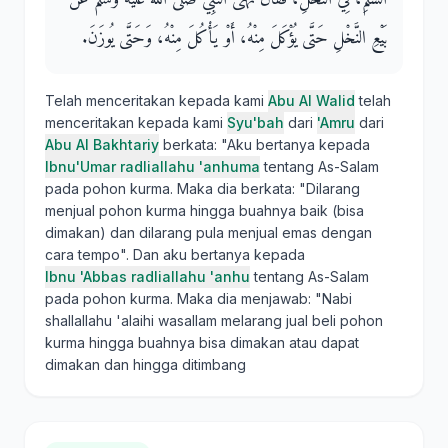
بَيْعِ النَّخْلِ حَتَّى يُؤْكَلَ مِنْهُ، أَوْ يَأْكُلَ مِنْهُ، وَحَتَّى يُوزَنَ‏.‏
Telah menceritakan kepada kami
Abu Al Walid
telah
menceritakan kepada kami
Syu'bah
dari
'Amru
dari
Abu Al Bakhtariy
berkata: "Aku bertanya kepada
Ibnu'Umar radliallahu 'anhuma
tentang As-Salam
pada pohon kurma. Maka dia berkata: "Dilarang
menjual pohon kurma hingga buahnya baik (bisa
dimakan) dan dilarang pula menjual emas dengan
cara tempo". Dan aku bertanya kepada
Ibnu 'Abbas radliallahu 'anhu
tentang As-Salam
pada pohon kurma. Maka dia menjawab: "Nabi
shallallahu 'alaihi wasallam melarang jual beli pohon
kurma hingga buahnya bisa dimakan atau dapat
dimakan dan hingga ditimbang