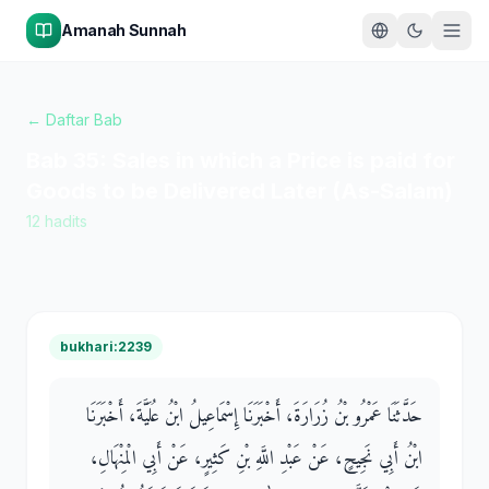
Amanah Sunnah
← Daftar Bab
Bab
35
:
Sales in which a Price is paid for
Goods to be Delivered Later (As-Salam)
12
hadits
bukhari:2239
حَدَّثَنَا عَمْرُو بْنُ زُرَارَةَ، أَخْبَرَنَا إِسْمَاعِيلُ ابْنُ عُلَيَّةَ، أَخْبَرَنَا
ابْنُ أَبِي نَجِيحٍ، عَنْ عَبْدِ اللَّهِ بْنِ كَثِيرٍ، عَنْ أَبِي الْمِنْهَالِ،