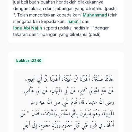
jual beli buah-buahan hendaklah dilakukannya
dengan takaran dan timbangan yang diketahui (pasti)
". Telah menceritakan kepada kami
Muhammad
telah
mengabarkan kepada kami
Isma'il
dari
Ibnu Abi Najih
seperti redaksi hadits ini: "dengan
takaran dan timbangan yang diketahui (pasti)
bukhari:2240
حَدَّثَنَا صَدَقَةُ، أَخْبَرَنَا ابْنُ عُيَيْنَةَ، أَخْبَرَنَا ابْنُ أَبِي نَجِيحٍ،
عَنْ عَبْدِ اللَّهِ بْنِ كَثِيرٍ، عَنْ أَبِي الْمِنْهَالِ، عَنِ ابْنِ عَبَّاسٍ ـ
رضى الله عنهما ـ قَالَ قَدِمَ النَّبِيُّ صلى الله عليه وسلم
الْمَدِينَةَ، وَهُمْ يُسْلِفُونَ بِالتَّمْرِ السَّنَتَيْنِ وَالثَّلاَثَ، فَقَالَ ‏ "‏ مَنْ
أَسْلَفَ فِي شَىْءٍ فَفِي كَيْلٍ مَعْلُومٍ وَوَزْنٍ مَعْلُومٍ، إِلَى أَجَلٍ