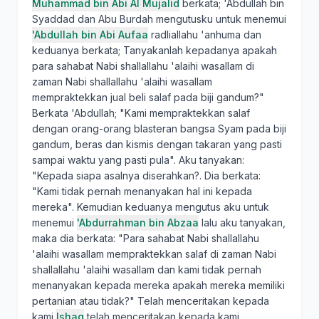
Muhammad bin Abi Al Mujalid
berkata; 'Abdullah bin
Syaddad dan Abu Burdah mengutusku untuk menemui
'Abdullah bin Abi Aufaa
radliallahu 'anhuma dan
keduanya berkata; Tanyakanlah kepadanya apakah
para sahabat Nabi shallallahu 'alaihi wasallam di
zaman Nabi shallallahu 'alaihi wasallam
mempraktekkan jual beli salaf pada biji gandum?"
Berkata 'Abdullah; "Kami mempraktekkan salaf
dengan orang-orang blasteran bangsa Syam pada biji
gandum, beras dan kismis dengan takaran yang pasti
sampai waktu yang pasti pula". Aku tanyakan:
"Kepada siapa asalnya diserahkan?. Dia berkata:
"Kami tidak pernah menanyakan hal ini kepada
mereka". Kemudian keduanya mengutus aku untuk
menemui
'Abdurrahman bin Abzaa
lalu aku tanyakan,
maka dia berkata: "Para sahabat Nabi shallallahu
'alaihi wasallam mempraktekkan salaf di zaman Nabi
shallallahu 'alaihi wasallam dan kami tidak pernah
menanyakan kepada mereka apakah mereka memiliki
pertanian atau tidak?" Telah menceritakan kepada
kami
Ishaq
telah menceritakan kepada kami