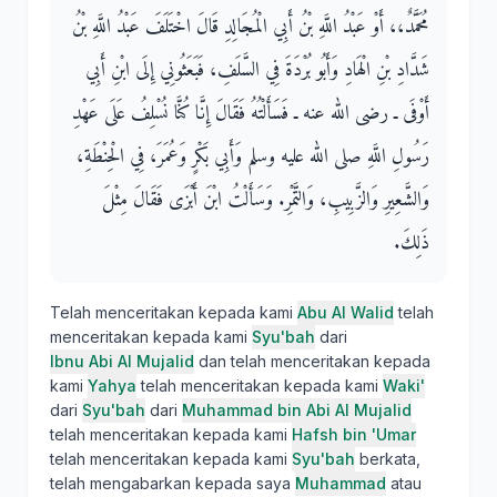
مُحَمَّدٌ،، أَوْ عَبْدُ اللَّهِ بْنُ أَبِي الْمُجَالِدِ قَالَ اخْتَلَفَ عَبْدُ اللَّهِ بْنُ
شَدَّادِ بْنِ الْهَادِ وَأَبُو بُرْدَةَ فِي السَّلَفِ، فَبَعَثُونِي إِلَى ابْنِ أَبِي
أَوْفَى ـ رضى الله عنه ـ فَسَأَلْتُهُ فَقَالَ إِنَّا كُنَّا نُسْلِفُ عَلَى عَهْدِ
رَسُولِ اللَّهِ صلى الله عليه وسلم وَأَبِي بَكْرٍ وَعُمَرَ، فِي الْحِنْطَةِ،
وَالشَّعِيرِ وَالزَّبِيبِ، وَالتَّمْرِ‏.‏ وَسَأَلْتُ ابْنَ أَبْزَى فَقَالَ مِثْلَ
ذَلِكَ‏.‏
Telah menceritakan kepada kami
Abu Al Walid
telah
menceritakan kepada kami
Syu'bah
dari
Ibnu Abi Al Mujalid
dan telah menceritakan kepada
kami
Yahya
telah menceritakan kepada kami
Waki'
dari
Syu'bah
dari
Muhammad bin Abi Al Mujalid
telah menceritakan kepada kami
Hafsh bin 'Umar
telah menceritakan kepada kami
Syu'bah
berkata,
telah mengabarkan kepada saya
Muhammad
atau