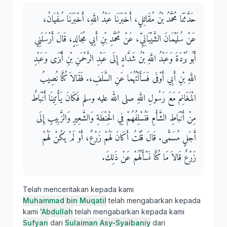
حَدَّثَنَا مُحَمَّدُ بْنُ مُقَاتِلٍ، أَخْبَرَنَا عَبْدُ اللَّهِ، أَخْبَرَنَا سُفْيَانُ،
عَنْ سُلَيْمَانَ الشَّيْبَانِيِّ، عَنْ مُحَمَّدِ بْنِ أَبِي مُجَالِدٍ، قَالَ أَرْسَلَنِي
أَبُو بُرْدَةَ وَعَبْدُ اللَّهِ بْنُ شَدَّادٍ إِلَى عَبْدِ الرَّحْمَنِ بْنِ أَبْزَى وَعَبْدِ
اللَّهِ بْنِ أَبِي أَوْفَى فَسَأَلْتُهُمَا عَنِ السَّلَفِ،‏.‏ فَقَالاَ كُنَّا نُصِيبُ
الْمَغَانِمَ مَعَ رَسُولِ اللَّهِ صلى الله عليه وسلم فَكَانَ يَأْتِينَا أَنْبَاطٌ
مِنْ أَنْبَاطِ الشَّأْمِ فَنُسْلِفُهُمْ فِي الْحِنْطَةِ وَالشَّعِيرِ وَالزَّبِيبِ إِلَى
أَجَلٍ مُسَمًّى‏.‏ قَالَ قُلْتُ أَكَانَ لَهُمْ زَرْعٌ، أَوْ لَمْ يَكُنْ لَهُمْ
زَرْعٌ قَالاَ مَا كُنَّا نَسْأَلُهُمْ عَنْ ذَلِكَ‏.‏
Telah menceritakan kepada kami
Muhammad bin Muqatil
telah mengabarkan kepada
kami
'Abdullah
telah mengabarkan kepada kami
Sufyan
dari
Sulaiman Asy-Syaibaniy
dari