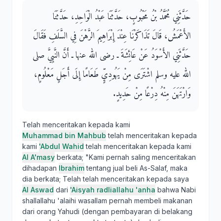
حَدَّثَنِي مُحَمَّدُ بْنُ مَحْبُوبٍ، حَدَّثَنَا عَبْدُ الْوَاحِدِ، حَدَّثَنَا
الأَعْمَشُ، قَالَ تَذَاكَرْنَا عِنْدَ إِبْرَاهِيمَ الرَّهْنَ فِي السَّلَفِ فَقَالَ
حَدَّثَنِي الأَسْوَدُ عَنْ عَائِشَةَ ـ رضى الله عنها ـ أَنَّ النَّبِيَّ صلى
الله عليه وسلم اشْتَرَى مِنْ يَهُودِيٍّ طَعَامًا إِلَى أَجَلٍ مَعْلُومٍ،
وَارْتَهَنَ مِنْهُ دِرْعًا مِنْ حَدِيدٍ‏.‏
Telah menceritakan kepada kami
Muhammad bin Mahbub
telah menceritakan kepada
kami
'Abdul Wahid
telah menceritakan kepada kami
Al A'masy
berkata; "Kami pernah saling menceritakan
dihadapan
Ibrahim
tentang jual beli As-Salaf, maka
dia berkata; Telah telah menceritakan kepada saya
Al Aswad
dari
'Aisyah radliallahu 'anha
bahwa Nabi
shallallahu 'alaihi wasallam pernah membeli makanan
dari orang Yahudi (dengan pembayaran di belakang