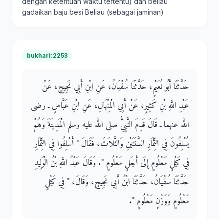
dengan ketentuan waktu tertentu) dan beliau
gadaikan baju besi Beliau (sebagai jaminan)
bukhari:2253
حَدَّثَنَا أَبُو نُعَيْمٍ، حَدَّثَنَا سُفْيَانُ، عَنِ ابْنِ أَبِي نَجِيحٍ، عَنْ
عَبْدِ اللَّهِ بْنِ كَثِيرٍ، عَنْ أَبِي الْمِنْهَالِ، عَنِ ابْنِ عَبَّاسٍ ـ رضى
الله عنهما ـ قَالَ قَدِمَ النَّبِيُّ صلى الله عليه وسلم الْمَدِينَةَ وَهُمْ
يُسْلِفُونَ فِي الثِّمَارِ السَّنَتَيْنِ وَالثَّلاَثَ، فَقَالَ ‏"‏ أَسْلِفُوا فِي الثِّمَارِ
فِي كَيْلٍ مَعْلُومٍ إِلَى أَجَلٍ مَعْلُومٍ ‏"‏‏.‏ وَقَالَ عَبْدُ اللَّهِ بْنُ الْوَلِيدِ
حَدَّثَنَا سُفْيَانُ، حَدَّثَنَا ابْنُ أَبِي نَجِيحٍ، وَقَالَ، ‏"‏ فِي كَيْلٍ
مَعْلُومٍ وَوَزْنٍ مَعْلُومٍ ‏"‏‏.‏