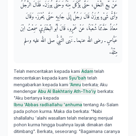
عَنْ بَيْعِ النَّخْلِ، حَتَّى يُؤْكَلَ مِنْهُ وَحَتَّى يُوزَنَ‏.‏ فَقَالَ الرَّجُلُ
وَأَىُّ شَىْءٍ يُوزَنُ قَالَ رَجُلٌ إِلَى جَانِبِهِ حَتَّى يُحْرَزَ‏.‏ وَقَالَ
مُعَاذٌ حَدَّثَنَا شُعْبَةُ، عَنْ عَمْرٍو، قَالَ أَبُو الْبَخْتَرِيِّ سَمِعْتُ ابْنَ
عَبَّاسٍ ـ رضى الله عنهما ـ نَهَى النَّبِيُّ صلى الله عليه وسلم
مِثْلَهُ‏.‏
Telah menceritakan kepada kami
Adam
telah
menceritakan kepada kami
Syu'bah
telah
mengabarkan kepada kami
'Amru
berkata; Aku
mendengar
Abu Al Bakhtariy Ath-Tho'iy
berkata:
"Aku bertanya kepada
Ibnu 'Abbas radliallahu 'anhuma
tentang As-Salam
pada pohon kurma. Maka dia berkata: "Nabi
shallallahu 'alaihi wasallam telah melarang menjual
pohon kurma hingga buahnya layak dimakan dan
ditimbang". Berkata, seseorang: "Bagaimana caranya