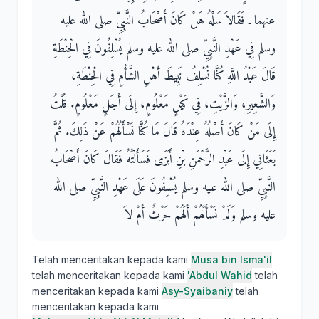
عنهما ـ فَقَالاَ سَلْهُ هَلْ كَانَ أَصْحَابُ النَّبِيِّ صلى الله عليه
وسلم فِي عَهْدِ النَّبِيِّ صلى الله عليه وسلم يُسْلِفُونَ فِي الْحِنْطَةِ
قَالَ عَبْدُ اللَّهِ كُنَّا نُسْلِفُ نَبِيطَ أَهْلِ الشَّأْمِ فِي الْحِنْطَةِ،
وَالشَّعِيرِ، وَالزَّيْتِ، فِي كَيْلٍ مَعْلُومٍ، إِلَى أَجَلٍ مَعْلُومٍ‏.‏ قُلْتُ
إِلَى مَنْ كَانَ أَصْلُهُ عِنْدَهُ قَالَ مَا كُنَّا نَسْأَلُهُمْ عَنْ ذَلِكَ‏.‏ ثُمَّ
بَعَثَانِي إِلَى عَبْدِ الرَّحْمَنِ بْنِ أَبْزَى فَسَأَلْتُهُ فَقَالَ كَانَ أَصْحَابُ
النَّبِيِّ صلى الله عليه وسلم يُسْلِفُونَ عَلَى عَهْدِ النَّبِيِّ صلى الله
عليه وسلم وَلَمْ نَسْأَلْهُمْ أَلَهُمْ حَرْثٌ أَمْ لاَ
Telah menceritakan kepada kami
Musa bin Isma'il
telah menceritakan kepada kami
'Abdul Wahid
telah
menceritakan kepada kami
Asy-Syaibaniy
telah
menceritakan kepada kami