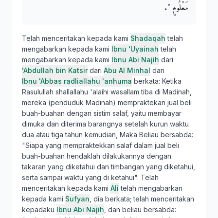
مَعْلُومٍ ‏"‏‏.‏
Telah menceritakan kepada kami
Shadaqah
telah
mengabarkan kepada kami
Ibnu 'Uyainah
telah
mengabarkan kepada kami
Ibnu Abi Najih
dari
'Abdullah bin Katsir
dari
Abu Al Minhal
dari
Ibnu 'Abbas radliallahu 'anhuma
berkata: Ketika
Rasulullah shallallahu 'alaihi wasallam tiba di Madinah,
mereka (penduduk Madinah) mempraktekan jual beli
buah-buahan dengan sistim salaf, yaitu membayar
dimuka dan diterima barangnya setelah kurun waktu
dua atau tiga tahun kemudian, Maka Beliau bersabda:
"Siapa yang mempraktekkan salaf dalam jual beli
buah-buahan hendaklah dilakukannya dengan
takaran yang diketahui dan timbangan yang diketahui,
serta sampai waktu yang di ketahui". Telah
menceritakan kepada kami
Ali
telah mengabarkan
kepada kami
Sufyan
, dia berkata; telah menceritakan
kepadaku
Ibnu Abi Najih
, dan beliau bersabda: