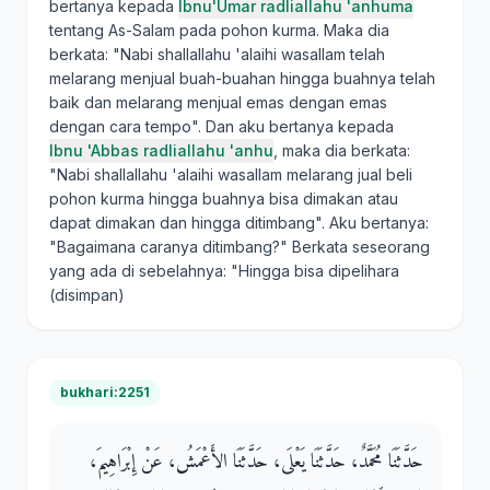
bertanya kepada
Ibnu'Umar radliallahu 'anhuma
tentang As-Salam pada pohon kurma. Maka dia
berkata: "Nabi shallallahu 'alaihi wasallam telah
melarang menjual buah-buahan hingga buahnya telah
baik dan melarang menjual emas dengan emas
dengan cara tempo". Dan aku bertanya kepada
Ibnu 'Abbas radliallahu 'anhu
, maka dia berkata:
"Nabi shallallahu 'alaihi wasallam melarang jual beli
pohon kurma hingga buahnya bisa dimakan atau
dapat dimakan dan hingga ditimbang". Aku bertanya:
"Bagaimana caranya ditimbang?" Berkata seseorang
yang ada di sebelahnya: "Hingga bisa dipelihara
(disimpan)
bukhari:2251
حَدَّثَنَا مُحَمَّدٌ، حَدَّثَنَا يَعْلَى، حَدَّثَنَا الأَعْمَشُ، عَنْ إِبْرَاهِيمَ،