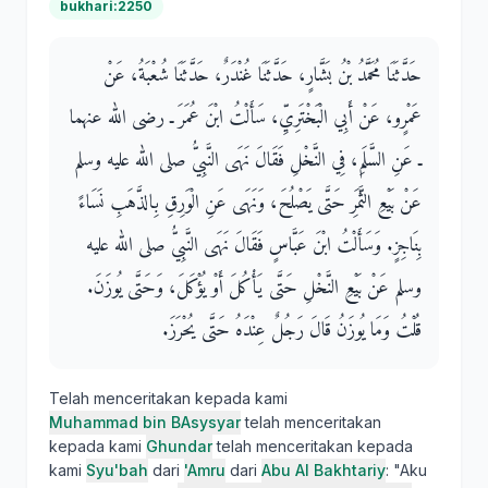
bukhari:2250
حَدَّثَنَا مُحَمَّدُ بْنُ بَشَّارٍ، حَدَّثَنَا غُنْدَرٌ، حَدَّثَنَا شُعْبَةُ، عَنْ
عَمْرٍو، عَنْ أَبِي الْبَخْتَرِيِّ، سَأَلْتُ ابْنَ عُمَرَ ـ رضى الله عنهما
ـ عَنِ السَّلَمِ، فِي النَّخْلِ فَقَالَ نَهَى النَّبِيُّ صلى الله عليه وسلم
عَنْ بَيْعِ الثَّمَرِ حَتَّى يَصْلُحَ، وَنَهَى عَنِ الْوَرِقِ بِالذَّهَبِ نَسَاءً
بِنَاجِزٍ‏.‏ وَسَأَلْتُ ابْنَ عَبَّاسٍ فَقَالَ نَهَى النَّبِيُّ صلى الله عليه
وسلم عَنْ بَيْعِ النَّخْلِ حَتَّى يَأْكُلَ أَوْ يُؤْكَلَ، وَحَتَّى يُوزَنَ‏.‏
قُلْتُ وَمَا يُوزَنُ قَالَ رَجُلٌ عِنْدَهُ حَتَّى يُحْرَزَ‏.‏
Telah menceritakan kepada kami
Muhammad bin BAsysyar
telah menceritakan
kepada kami
Ghundar
telah menceritakan kepada
kami
Syu'bah
dari
'Amru
dari
Abu Al Bakhtariy
: "Aku