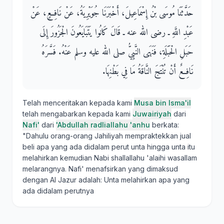
حَدَّثَنَا مُوسَى بْنُ إِسْمَاعِيلَ، أَخْبَرَنَا جُوَيْرِيَةُ، عَنْ نَافِعٍ، عَنْ
عَبْدِ اللَّهِ ـ رضى الله عنه ـ قَالَ كَانُوا يَتَبَايَعُونَ الْجَزُورَ إِلَى
حَبَلِ الْحَبَلَةِ، فَنَهَى النَّبِيُّ صلى الله عليه وسلم عَنْهُ‏.‏ فَسَّرَهُ
نَافِعٌ أَنْ تُنْتَجَ النَّاقَةُ مَا فِي بَطْنِهَا‏.‏
Telah menceritakan kepada kami
Musa bin Isma'il
telah mengabarkan kepada kami
Juwairiyah
dari
Nafi'
dari
'Abdullah radliallahu 'anhu
berkata:
"Dahulu orang-orang Jahiliyah mempraktekkan jual
beli apa yang ada didalam perut unta hingga unta itu
melahirkan kemudian Nabi shallallahu 'alaihi wasallam
melarangnya. Nafi' menafsirkan yang dimaksud
dengan Al Jazur adalah: Unta melahirkan apa yang
ada didalam perutnya