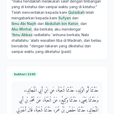
"maka hendaklah melakukan salaf dengan timbangan
yang di ketahui dan sampai waktu yang di ketahui."
Telah menceritakan kepada kami
Qutaibah
telah
mengabarkan kepada kami
Sufyan
dari
Ibnu Abi Najih
dari
Abdullah bin Katsir
, dari
Abu Minhal
, dia berkata; aku mendengar
'Ibnu Abbas
radliallahu 'anhuma berkata; Nabi
shallallahu 'alaihi wasallam tiba di Madinah, dan beliau
bersabda: "dengan takaran yang diketahui dan
sampai waktu yang diketahui (pasti)
bukhari:2243
حَدَّثَنَا أَبُو الْوَلِيدِ، حَدَّثَنَا شُعْبَةُ، عَنِ ابْنِ أَبِي الْمُجَالِدِ،‏.‏
وَحَدَّثَنَا يَحْيَى، حَدَّثَنَا وَكِيعٌ، عَنْ شُعْبَةَ، عَنْ مُحَمَّدِ بْنِ أَبِي
الْمُجَالِدِ، حَدَّثَنَا حَفْصُ بْنُ عُمَرَ، حَدَّثَنَا شُعْبَةُ، قَالَ أَخْبَرَنِي