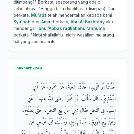
ditimbang?" Berkata, seseorang yang ada di
sebelahnya: "Hingga bisa dipelihara (dismpan). Dan
berkata,
Mu'adz
telah menceritakan kepada kami
Syu'bah
dari
'Amru
berkata,
Abu Al Bakhtariy
aku
mendengar
Ibnu 'Abbas radliallahu 'anhuma
berkata: "Nabi shallallahu 'alaihi wasallam melarang
hal yang semacam itu
bukhari:2248
حَدَّثَنَا أَبُو الْوَلِيدِ، حَدَّثَنَا شُعْبَةُ، عَنْ عَمْرٍو، عَنْ أَبِي
الْبَخْتَرِيِّ، قَالَ سَأَلْتُ ابْنَ عُمَرَ ـ رضى الله عنهما ـ عَنِ
السَّلَمِ، فِي النَّخْلِ فَقَالَ نُهِيَ عَنْ بَيْعِ النَّخْلِ، حَتَّى يَصْلُحَ،
وَعَنْ بَيْعِ الْوَرِقِ، نَسَاءً بِنَاجِزٍ‏.‏ وَسَأَلْتُ ابْنَ عَبَّاسٍ عَنِ
السَّلَمِ، فِي النَّخْلِ، فَقَالَ نَهَى النَّبِيُّ صلى الله عليه وسلم عَنْ