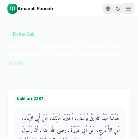
Amanah Sunnah
← Daftar Bab
Bab
38
:
Transferance of a Debt from
One Person to Another (Al-Hawaala)
3
hadits
bukhari:2287
حَدَّثَنَا عَبْدُ اللَّهِ بْنُ يُوسُفَ، أَخْبَرَنَا مَالِكٌ، عَنْ أَبِي الزِّنَادِ،
عَنِ الأَعْرَجِ، عَنْ أَبِي هُرَيْرَةَ ـ رضى الله عنه ـ أَنَّ رَسُولَ