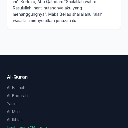
ini". Berkata, Abu Qatadah: "Shalatilah wahai
Rasulullah, nanti hutangnya aku yang
menanggungnya". Maka Beliau shallallahu 'alaihi
wasallam menyolatkan jenazah itu
Al-Quran
Al-Fatihah
Al-Baqarah
Yasin
Al-Mulk
Al-Ikhlas
Lihat semua 114 surah →