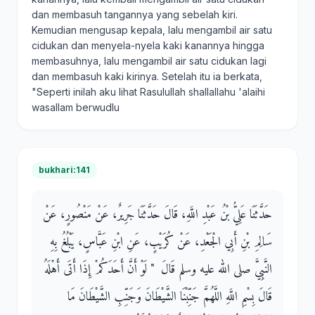
dan membasuh tangannya yang sebelah kiri.
Kemudian mengusap kepala, lalu mengambil air satu
cidukan dan menyela-nyela kaki kanannya hingga
membasuhnya, lalu mengambil air satu cidukan lagi
dan membasuh kaki kirinya. Setelah itu ia berkata,
"Seperti inilah aku lihat Rasulullah shallallahu 'alaihi
wasallam berwudlu
bukhari:141
حَدَّثَنَا عَلِيُّ بْنُ عَبْدِ اللَّهِ، قَالَ حَدَّثَنَا جَرِيرٌ، عَنْ مَنْصُورٍ، عَنْ
سَالِمِ بْنِ أَبِي الْجَعْدِ، عَنْ كُرَيْبٍ، عَنِ ابْنِ عَبَّاسٍ، يَبْلُغُ بِهِ
النَّبِيَّ صلى الله عليه وسلم قَالَ ‏ "‏ لَوْ أَنَّ أَحَدَكُمْ إِذَا أَتَى أَهْلَهُ
قَالَ بِسْمِ اللَّهِ اللَّهُمَّ جَنِّبْنَا الشَّيْطَانَ وَجَنِّبِ الشَّيْطَانَ مَا