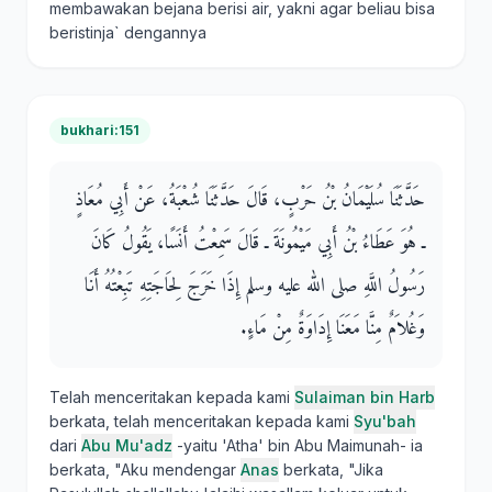
membawakan bejana berisi air, yakni agar beliau bisa
beristinja` dengannya
bukhari:151
حَدَّثَنَا سُلَيْمَانُ بْنُ حَرْبٍ، قَالَ حَدَّثَنَا شُعْبَةُ، عَنْ أَبِي مُعَاذٍ
ـ هُوَ عَطَاءُ بْنُ أَبِي مَيْمُونَةَ ـ قَالَ سَمِعْتُ أَنَسًا، يَقُولُ كَانَ
رَسُولُ اللَّهِ صلى الله عليه وسلم إِذَا خَرَجَ لِحَاجَتِهِ تَبِعْتُهُ أَنَا
وَغُلاَمٌ مِنَّا مَعَنَا إِدَاوَةٌ مِنْ مَاءٍ‏.‏
Telah menceritakan kepada kami
Sulaiman bin Harb
berkata, telah menceritakan kepada kami
Syu'bah
dari
Abu Mu'adz
-yaitu 'Atha' bin Abu Maimunah- ia
berkata, "Aku mendengar
Anas
berkata, "Jika