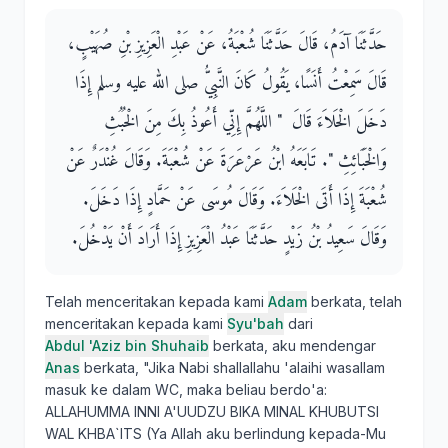
حَدَّثَنَا آدَمُ، قَالَ حَدَّثَنَا شُعْبَةُ، عَنْ عَبْدِ الْعَزِيزِ بْنِ صُهَيْبٍ،
قَالَ سَمِعْتُ أَنَسًا، يَقُولُ كَانَ النَّبِيُّ صلى الله عليه وسلم إِذَا
دَخَلَ الْخَلاَءَ قَالَ ‏ "‏ اللَّهُمَّ إِنِّي أَعُوذُ بِكَ مِنَ الْخُبُثِ
وَالْخَبَائِثِ ‏"‏‏.‏ تَابَعَهُ ابْنُ عَرْعَرَةَ عَنْ شُعْبَةَ‏.‏ وَقَالَ غُنْدَرٌ عَنْ
شُعْبَةَ إِذَا أَتَى الْخَلاَءَ‏.‏ وَقَالَ مُوسَى عَنْ حَمَّادٍ إِذَا دَخَلَ‏.‏
وَقَالَ سَعِيدُ بْنُ زَيْدٍ حَدَّثَنَا عَبْدُ الْعَزِيزِ إِذَا أَرَادَ أَنْ يَدْخُلَ‏.‏
Telah menceritakan kepada kami
Adam
berkata, telah
menceritakan kepada kami
Syu'bah
dari
Abdul 'Aziz bin Shuhaib
berkata, aku mendengar
Anas
berkata, "Jika Nabi shallallahu 'alaihi wasallam
masuk ke dalam WC, maka beliau berdo'a:
ALLAHUMMA INNI A'UUDZU BIKA MINAL KHUBUTSI
WAL KHBA`ITS (Ya Allah aku berlindung kepada-Mu