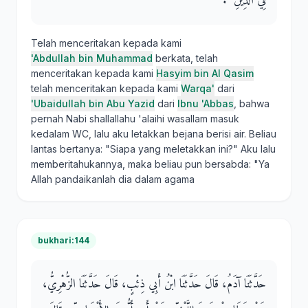
فِي الدِّينِ ‏"‏‏.‏
Telah menceritakan kepada kami
'Abdullah bin Muhammad
berkata, telah
menceritakan kepada kami
Hasyim bin Al Qasim
telah menceritakan kepada kami
Warqa'
dari
'Ubaidullah bin Abu Yazid
dari
Ibnu 'Abbas
, bahwa
pernah Nabi shallallahu 'alaihi wasallam masuk
kedalam WC, lalu aku letakkan bejana berisi air. Beliau
lantas bertanya: "Siapa yang meletakkan ini?" Aku lalu
memberitahukannya, maka beliau pun bersabda: "Ya
Allah pandaikanlah dia dalam agama
bukhari:144
حَدَّثَنَا آدَمُ، قَالَ حَدَّثَنَا ابْنُ أَبِي ذِئْبٍ، قَالَ حَدَّثَنَا الزُّهْرِيُّ،