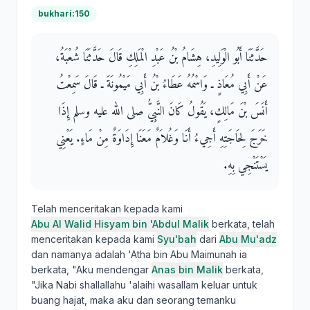
bukhari:150
حَدَّثَنَا أَبُو الْوَلِيدِ، هِشَامُ بْنُ عَبْدِ الْمَلِكِ قَالَ حَدَّثَنَا شُعْبَةُ،
عَنْ أَبِي مُعَاذٍ ـ وَاسْمُهُ عَطَاءُ بْنُ أَبِي مَيْمُونَةَ ـ قَالَ سَمِعْتُ
أَنَسَ بْنَ مَالِكٍ، يَقُولُ كَانَ النَّبِيُّ صلى الله عليه وسلم إِذَا
خَرَجَ لِحَاجَتِهِ أَجِيءُ أَنَا وَغُلاَمٌ مَعَنَا إِدَاوَةٌ مِنْ مَاءٍ‏.‏ يَعْنِي
يَسْتَنْجِي بِهِ‏.‏
Telah menceritakan kepada kami
Abu Al Walid Hisyam bin 'Abdul Malik
berkata, telah
menceritakan kepada kami
Syu'bah
dari
Abu Mu'adz
dan namanya adalah 'Atha bin Abu Maimunah ia
berkata, "Aku mendengar
Anas bin Malik
berkata,
"Jika Nabi shallallahu 'alaihi wasallam keluar untuk
buang hajat, maka aku dan seorang temanku