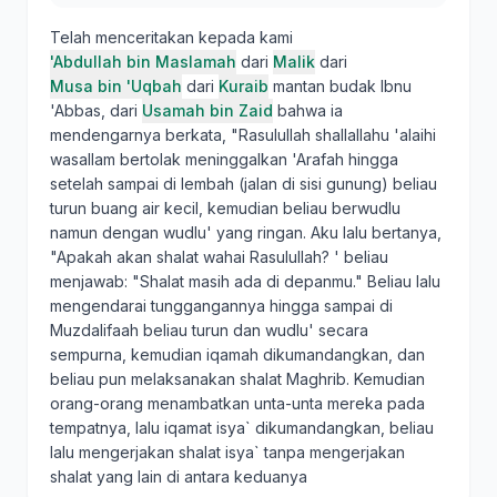
Telah menceritakan kepada kami
'Abdullah bin Maslamah
dari
Malik
dari
Musa bin 'Uqbah
dari
Kuraib
mantan budak Ibnu
'Abbas, dari
Usamah bin Zaid
bahwa ia
mendengarnya berkata, "Rasulullah shallallahu 'alaihi
wasallam bertolak meninggalkan 'Arafah hingga
setelah sampai di lembah (jalan di sisi gunung) beliau
turun buang air kecil, kemudian beliau berwudlu
namun dengan wudlu' yang ringan. Aku lalu bertanya,
"Apakah akan shalat wahai Rasulullah? ' beliau
menjawab: "Shalat masih ada di depanmu." Beliau lalu
mengendarai tunggangannya hingga sampai di
Muzdalifaah beliau turun dan wudlu' secara
sempurna, kemudian iqamah dikumandangkan, dan
beliau pun melaksanakan shalat Maghrib. Kemudian
orang-orang menambatkan unta-unta mereka pada
tempatnya, lalu iqamat isya` dikumandangkan, beliau
lalu mengerjakan shalat isya` tanpa mengerjakan
shalat yang lain di antara keduanya