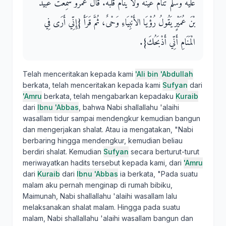
عليه وسلم تَنَامُ عَيْنُهُ وَلاَ يَنَامُ قَلْبُهُ‏.‏ قَالَ عَمْرٌو سَمِعْتُ عُبَيْدَ
بْنَ عُمَيْرٍ يَقُولُ رُؤْيَا الأَنْبِيَاءِ وَحْىٌ، ثُمَّ قَرَأَ ‏{‏إِنِّي أَرَى فِي
الْمَنَامِ أَنِّي أَذْبَحُكَ‏}‏‏.‏
Telah menceritakan kepada kami
'Ali bin 'Abdullah
berkata, telah menceritakan kepada kami
Sufyan
dari
'Amru
berkata, telah mengabarkan kepadaku
Kuraib
dari
Ibnu 'Abbas
, bahwa Nabi shallallahu 'alaihi
wasallam tidur sampai mendengkur kemudian bangun
dan mengerjakan shalat. Atau ia mengatakan, "Nabi
berbaring hingga mendengkur, kemudian beliau
berdiri shalat. Kemudian
Sufyan
secara berturut-turut
meriwayatkan hadits tersebut kepada kami, dari
'Amru
dari
Kuraib
dari
Ibnu 'Abbas
ia berkata, "Pada suatu
malam aku pernah menginap di rumah bibiku,
Maimunah, Nabi shallallahu 'alaihi wasallam lalu
melaksanakan shalat malam. Hingga pada suatu
malam, Nabi shallallahu 'alaihi wasallam bangun dan