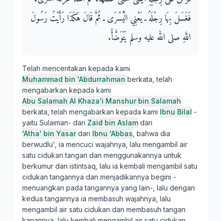
فَغَسَلَ بِهَا رِجْلَهُ ـ يَعْنِي الْيُسْرَى ـ ثُمَّ قَالَ هَكَذَا رَأَيْتُ رَسُولَ
اللَّهِ صلى الله عليه وسلم يَتَوَضَّأُ‏.‏
Telah menceritakan kepada kami
Muhammad bin 'Abdurrahman
berkata, telah
mengabarkan kepada kami
Abu Salamah Al Khaza'i Manshur bin Salamah
berkata, telah mengabarkan kepada kami
Ibnu Bilal
-
yaitu Sulaiman- dari
Zaid bin Aslam
dari
'Atha' bin Yasar
dari
Ibnu 'Abbas
, bahwa dia
berwudlu', ia mencuci wajahnya, lalu mengambil air
satu cidukan tangan dan menggunakannya untuk
berkumur dan istintsaq, lalu ia kembali mengambil satu
cidukan tangannya dan menjadikannya begini -
menuangkan pada tangannya yang lain-, lalu dengan
kedua tangannya ia membasuh wajahnya, lalu
mengambil air satu cidukan dan membasuh tangan
kanannya, lalu kembali mengambil air satu cidukan