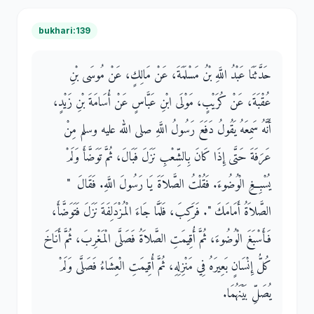
bukhari:139
حَدَّثَنَا عَبْدُ اللَّهِ بْنُ مَسْلَمَةَ، عَنْ مَالِكٍ، عَنْ مُوسَى بْنِ
عُقْبَةَ، عَنْ كُرَيْبٍ، مَوْلَى ابْنِ عَبَّاسٍ عَنْ أُسَامَةَ بْنِ زَيْدٍ،
أَنَّهُ سَمِعَهُ يَقُولُ دَفَعَ رَسُولُ اللَّهِ صلى الله عليه وسلم مِنْ
عَرَفَةَ حَتَّى إِذَا كَانَ بِالشِّعْبِ نَزَلَ فَبَالَ، ثُمَّ تَوَضَّأَ وَلَمْ
يُسْبِغِ الْوُضُوءَ‏.‏ فَقُلْتُ الصَّلاَةَ يَا رَسُولَ اللَّهِ‏.‏ فَقَالَ ‏ "‏
الصَّلاَةُ أَمَامَكَ ‏"‏‏.‏ فَرَكِبَ، فَلَمَّا جَاءَ الْمُزْدَلِفَةَ نَزَلَ فَتَوَضَّأَ،
فَأَسْبَغَ الْوُضُوءَ، ثُمَّ أُقِيمَتِ الصَّلاَةُ فَصَلَّى الْمَغْرِبَ، ثُمَّ أَنَاخَ
كُلُّ إِنْسَانٍ بَعِيرَهُ فِي مَنْزِلِهِ، ثُمَّ أُقِيمَتِ الْعِشَاءُ فَصَلَّى وَلَمْ
يُصَلِّ بَيْنَهُمَا‏.‏