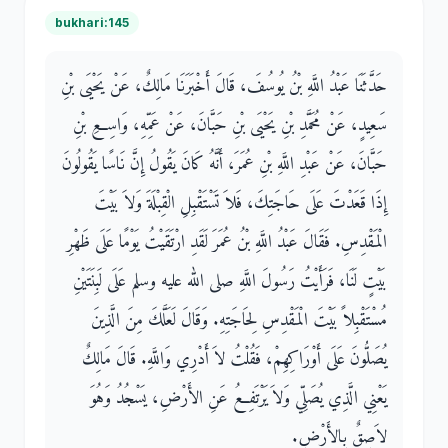
bukhari:145
حَدَّثَنَا عَبْدُ اللَّهِ بْنُ يُوسُفَ، قَالَ أَخْبَرَنَا مَالِكٌ، عَنْ يَحْيَى بْنِ
سَعِيدٍ، عَنْ مُحَمَّدِ بْنِ يَحْيَى بْنِ حَبَّانَ، عَنْ عَمِّهِ، وَاسِعِ بْنِ
حَبَّانَ، عَنْ عَبْدِ اللَّهِ بْنِ عُمَرَ، أَنَّهُ كَانَ يَقُولُ إِنَّ نَاسًا يَقُولُونَ
إِذَا قَعَدْتَ عَلَى حَاجَتِكَ، فَلاَ تَسْتَقْبِلِ الْقِبْلَةَ وَلاَ بَيْتَ
الْمَقْدِسِ‏.‏ فَقَالَ عَبْدُ اللَّهِ بْنُ عُمَرَ لَقَدِ ارْتَقَيْتُ يَوْمًا عَلَى ظَهْرِ
بَيْتٍ لَنَا، فَرَأَيْتُ رَسُولَ اللَّهِ صلى الله عليه وسلم عَلَى لَبِنَتَيْنِ
مُسْتَقْبِلاً بَيْتَ الْمَقْدِسِ لِحَاجَتِهِ‏.‏ وَقَالَ لَعَلَّكَ مِنَ الَّذِينَ
يُصَلُّونَ عَلَى أَوْرَاكِهِمْ، فَقُلْتُ لاَ أَدْرِي وَاللَّهِ‏.‏ قَالَ مَالِكٌ
يَعْنِي الَّذِي يُصَلِّي وَلاَ يَرْتَفِعُ عَنِ الأَرْضِ، يَسْجُدُ وَهُوَ
لاَصِقٌ بِالأَرْضِ‏.‏