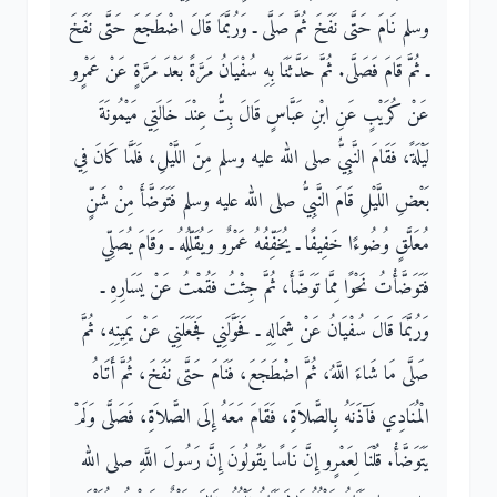
وسلم نَامَ حَتَّى نَفَخَ ثُمَّ صَلَّى ـ وَرُبَّمَا قَالَ اضْطَجَعَ حَتَّى نَفَخَ
ـ ثُمَّ قَامَ فَصَلَّى‏.‏ ثُمَّ حَدَّثَنَا بِهِ سُفْيَانُ مَرَّةً بَعْدَ مَرَّةٍ عَنْ عَمْرٍو
عَنْ كُرَيْبٍ عَنِ ابْنِ عَبَّاسٍ قَالَ بِتُّ عِنْدَ خَالَتِي مَيْمُونَةَ
لَيْلَةً، فَقَامَ النَّبِيُّ صلى الله عليه وسلم مِنَ اللَّيْلِ، فَلَمَّا كَانَ فِي
بَعْضِ اللَّيْلِ قَامَ النَّبِيُّ صلى الله عليه وسلم فَتَوَضَّأَ مِنْ شَنٍّ
مُعَلَّقٍ وُضُوءًا خَفِيفًا ـ يُخَفِّفُهُ عَمْرٌو وَيُقَلِّلُهُ ـ وَقَامَ يُصَلِّي
فَتَوَضَّأْتُ نَحْوًا مِمَّا تَوَضَّأَ، ثُمَّ جِئْتُ فَقُمْتُ عَنْ يَسَارِهِ ـ
وَرُبَّمَا قَالَ سُفْيَانُ عَنْ شِمَالِهِ ـ فَحَوَّلَنِي فَجَعَلَنِي عَنْ يَمِينِهِ، ثُمَّ
صَلَّى مَا شَاءَ اللَّهُ، ثُمَّ اضْطَجَعَ، فَنَامَ حَتَّى نَفَخَ، ثُمَّ أَتَاهُ
الْمُنَادِي فَآذَنَهُ بِالصَّلاَةِ، فَقَامَ مَعَهُ إِلَى الصَّلاَةِ، فَصَلَّى وَلَمْ
يَتَوَضَّأْ‏.‏ قُلْنَا لِعَمْرٍو إِنَّ نَاسًا يَقُولُونَ إِنَّ رَسُولَ اللَّهِ صلى الله