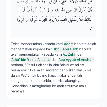
عَنْ عَطَاءِ بْنِ يَزِيدَ اللَّيْثِيِّ، عَنْ أَبِي أَيُّوبَ الأَنْصَارِيِّ، قَالَ
قَالَ رَسُولُ اللَّهِ صلى الله عليه وسلم ‏ "‏ إِذَا أَتَى أَحَدُكُمُ
الْغَائِطَ فَلاَ يَسْتَقْبِلِ الْقِبْلَةَ وَلاَ يُوَلِّهَا ظَهْرَهُ، شَرِّقُوا أَوْ غَرِّبُوا
‏"‏‏.‏
Telah menceritakan kepada kami
Adam
berkata, telah
menceritakan kepada kami
Ibnu Abu Dzi'b
berkata,
telah menceritakan kepada kami
Az Zuhri
dari
'Atha' bin Yazid Al Laitsi
dari
Abu Ayyub Al Anshari
berkata, "Rasulullah shallallahu 'alaihi wasallam
bersabda: "Jika salah seorang dari kalian masuk ke
dalam WC untuk buang hajat, maka janganlah
menghadap ke arah kiblat membelakanginya.
Hendaklah ia menghadap ke arah timurnya atau
baratnya