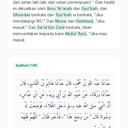
dari setan laki-laki dan setan perempuan) '. Dan hadits
ini dikuatkan oleh
Ibnu 'Ar'arah
dari
Syu'bah
, dan
Ghundar
berkata dari
Syu'bah
ia berkata, "Jika
mendatangi WC." Dan
Musa
dari
Hammad
, "Jika
masuk." Dan
Sa'id bin Zaid
berkata, telah
menceritakan kepada kami
Abdul 'Aziz
, "Jika mau
masuk
bukhari:143
حَدَّثَنَا عَبْدُ اللَّهِ بْنُ مُحَمَّدٍ، قَالَ حَدَّثَنَا هَاشِمُ بْنُ الْقَاسِمِ، قَالَ
حَدَّثَنَا وَرْقَاءُ، عَنْ عُبَيْدِ اللَّهِ بْنِ أَبِي يَزِيدَ، عَنِ ابْنِ عَبَّاسٍ،
أَنَّ النَّبِيَّ صلى الله عليه وسلم دَخَلَ الْخَلاَءَ، فَوَضَعْتُ لَهُ
وَضُوءًا قَالَ ‏"‏ مَنْ وَضَعَ هَذَا ‏"‏‏.‏ فَأُخْبِرَ فَقَالَ ‏"‏ اللَّهُمَّ فَقِّهْهُ