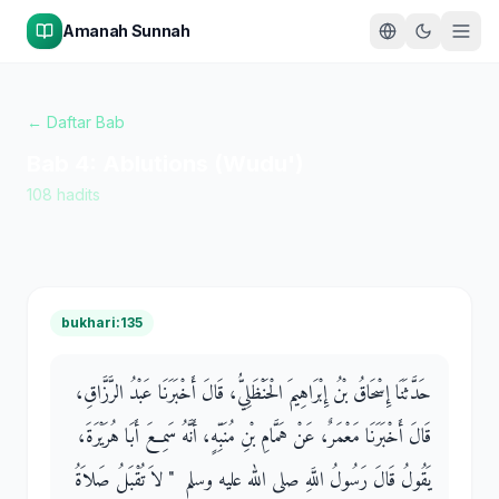
Amanah Sunnah
← Daftar Bab
Bab
4
:
Ablutions (Wudu')
108
hadits
bukhari:135
حَدَّثَنَا إِسْحَاقُ بْنُ إِبْرَاهِيمَ الْحَنْظَلِيُّ، قَالَ أَخْبَرَنَا عَبْدُ الرَّزَّاقِ،
قَالَ أَخْبَرَنَا مَعْمَرٌ، عَنْ هَمَّامِ بْنِ مُنَبِّهٍ، أَنَّهُ سَمِعَ أَبَا هُرَيْرَةَ،
يَقُولُ قَالَ رَسُولُ اللَّهِ صلى الله عليه وسلم ‏ "‏ لاَ تُقْبَلُ صَلاَةُ