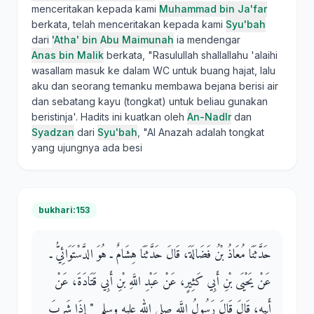
menceritakan kepada kami
Muhammad bin Ja'far
berkata, telah menceritakan kepada kami
Syu'bah
dari
'Atha' bin Abu Maimunah
ia mendengar
Anas bin Malik
berkata, "Rasulullah shallallahu 'alaihi
wasallam masuk ke dalam WC untuk buang hajat, lalu
aku dan seorang temanku membawa bejana berisi air
dan sebatang kayu (tongkat) untuk beliau gunakan
beristinja'. Hadits ini kuatkan oleh
An-Nadlr
dan
Syadzan
dari
Syu'bah
, "Al Anazah adalah tongkat
yang ujungnya ada besi
bukhari:153
حَدَّثَنَا مُعَاذُ بْنُ فَضَالَةَ، قَالَ حَدَّثَنَا هِشَامٌ ـ هُوَ الدَّسْتَوَائِيُّ ـ
عَنْ يَحْيَى بْنِ أَبِي كَثِيرٍ، عَنْ عَبْدِ اللَّهِ بْنِ أَبِي قَتَادَةَ، عَنْ
أَبِيهِ، قَالَ قَالَ رَسُولُ اللَّهِ صلى الله عليه وسلم ‏ "‏ إِذَا شَرِبَ