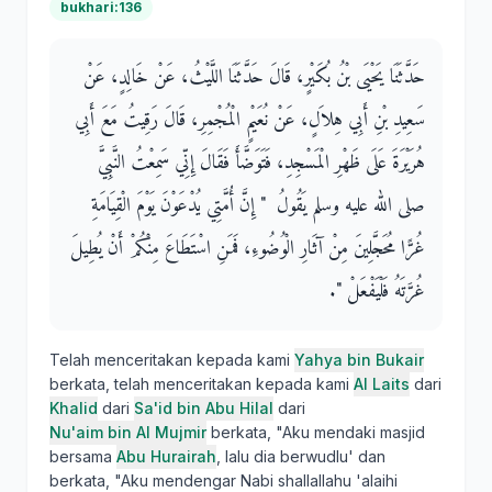
bukhari:136
حَدَّثَنَا يَحْيَى بْنُ بُكَيْرٍ، قَالَ حَدَّثَنَا اللَّيْثُ، عَنْ خَالِدٍ، عَنْ
سَعِيدِ بْنِ أَبِي هِلاَلٍ، عَنْ نُعَيْمٍ الْمُجْمِرِ، قَالَ رَقِيتُ مَعَ أَبِي
هُرَيْرَةَ عَلَى ظَهْرِ الْمَسْجِدِ، فَتَوَضَّأَ فَقَالَ إِنِّي سَمِعْتُ النَّبِيَّ
صلى الله عليه وسلم يَقُولُ ‏ "‏ إِنَّ أُمَّتِي يُدْعَوْنَ يَوْمَ الْقِيَامَةِ
غُرًّا مُحَجَّلِينَ مِنْ آثَارِ الْوُضُوءِ، فَمَنِ اسْتَطَاعَ مِنْكُمْ أَنْ يُطِيلَ
غُرَّتَهُ فَلْيَفْعَلْ ‏"‏‏.‏
Telah menceritakan kepada kami
Yahya bin Bukair
berkata, telah menceritakan kepada kami
Al Laits
dari
Khalid
dari
Sa'id bin Abu Hilal
dari
Nu'aim bin Al Mujmir
berkata, "Aku mendaki masjid
bersama
Abu Hurairah
, lalu dia berwudlu' dan
berkata, "Aku mendengar Nabi shallallahu 'alaihi