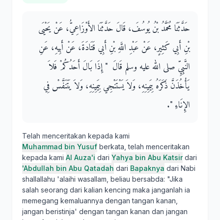
حَدَّثَنَا مُحَمَّدُ بْنُ يُوسُفَ، قَالَ حَدَّثَنَا الأَوْزَاعِيُّ، عَنْ يَحْيَى
بْنِ أَبِي كَثِيرٍ، عَنْ عَبْدِ اللَّهِ بْنِ أَبِي قَتَادَةَ، عَنْ أَبِيهِ، عَنِ
النَّبِيِّ صلى الله عليه وسلم قَالَ ‏ "‏ إِذَا بَالَ أَحَدُكُمْ فَلاَ
يَأْخُذَنَّ ذَكَرَهُ بِيَمِينِهِ، وَلاَ يَسْتَنْجِي بِيَمِينِهِ، وَلاَ يَتَنَفَّسْ فِي
الإِنَاءِ ‏"‏‏.‏
Telah menceritakan kepada kami
Muhammad bin Yusuf
berkata, telah menceritakan
kepada kami
Al Auza'i
dari
Yahya bin Abu Katsir
dari
'Abdullah bin Abu Qatadah
dari
Bapaknya
dari Nabi
shallallahu 'alaihi wasallam, beliau bersabda: "Jika
salah seorang dari kalian kencing maka janganlah ia
memegang kemaluannya dengan tangan kanan,
jangan beristinja' dengan tangan kanan dan jangan