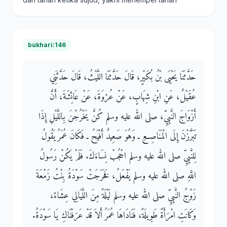
bukhari:146
حَدَّثَنَا يَحْيَى بْنُ بُكَيْرٍ، قَالَ حَدَّثَنَا اللَّيْثُ، قَالَ حَدَّثَنِي
عُقَيْلٌ، عَنِ ابْنِ شِهَابٍ، عَنْ عُرْوَةَ، عَنْ عَائِشَةَ، أَنَّ
أَزْوَاجَ النَّبِيِّ، صلى الله عليه وسلم كُنَّ يَخْرُجْنَ بِاللَّيْلِ إِذَا
تَبَرَّزْنَ إِلَى الْمَنَاصِعِ ـ وَهُوَ صَعِيدٌ أَفْيَحُ ـ فَكَانَ عُمَرُ يَقُولُ
لِلنَّبِيِّ صلى الله عليه وسلم احْجُبْ نِسَاءَكَ‏.‏ فَلَمْ يَكُنْ رَسُولُ
اللَّهِ صلى الله عليه وسلم يَفْعَلُ، فَخَرَجَتْ سَوْدَةُ بِنْتُ زَمْعَةَ
زَوْجُ النَّبِيِّ صلى الله عليه وسلم لَيْلَةً مِنَ اللَّيَالِي عِشَاءً،
وَكَانَتِ امْرَأَةً طَوِيلَةً، فَنَادَاهَا عُمَرُ أَلاَ قَدْ عَرَفْنَاكِ يَا سَوْدَةُ‏.‏