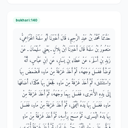
bukhari:140
حَدَّثَنَا مُحَمَّدُ بْنُ عَبْدِ الرَّحِيمِ، قَالَ أَخْبَرَنَا أَبُو سَلَمَةَ الْخُزَاعِيُّ،
مَنْصُورُ بْنُ سَلَمَةَ قَالَ أَخْبَرَنَا ابْنُ بِلاَلٍ ـ يَعْنِي سُلَيْمَانَ ـ عَنْ
زَيْدِ بْنِ أَسْلَمَ، عَنْ عَطَاءِ بْنِ يَسَارٍ، عَنِ ابْنِ عَبَّاسٍ، أَنَّهُ
تَوَضَّأَ فَغَسَلَ وَجْهَهُ، ثُمَّ أَخَذَ غَرْفَةً مِنْ مَاءٍ، فَمَضْمَضَ بِهَا
وَاسْتَنْشَقَ، ثُمَّ أَخَذَ غَرْفَةً مِنْ مَاءٍ، فَجَعَلَ بِهَا هَكَذَا، أَضَافَهَا
إِلَى يَدِهِ الأُخْرَى، فَغَسَلَ بِهِمَا وَجْهَهُ، ثُمَّ أَخَذَ غَرْفَةً مِنْ
مَاءٍ، فَغَسَلَ بِهَا يَدَهُ الْيُمْنَى، ثُمَّ أَخَذَ غَرْفَةً مِنْ مَاءٍ، فَغَسَلَ
بِهَا يَدَهُ الْيُسْرَى، ثُمَّ مَسَحَ بِرَأْسِهِ، ثُمَّ أَخَذَ غَرْفَةً مِنْ مَاءٍ
فَرَشَّ عَلَى رِجْلِهِ الْيُمْنَى حَتَّى غَسَلَهَا، ثُمَّ أَخَذَ غَرْفَةً أُخْرَى،