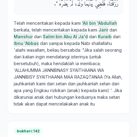
رَزَقْتَنَا‏.‏ فَقُضِيَ بَيْنَهُمَا وَلَدٌ، لَمْ يَضُرَّهُ ‏"‏‏.‏
Telah menceritakan kepada kami
'Ali bin 'Abdullah
berkata, telah menceritakan kepada kami
Jarir
dari
Manshur
dari
Salim bin Abu Al Ja'd
dari
Kuraib
dari
Ibnu 'Abbas
dan sampai kepada Nabi shallallahu
'alaihi wasallam, beliau bersabda: "Jika salah seorang
dari kalian ingin mendatangi isterinya (untuk
bersetubuh), maka hendaklah ia membaca;
'ALLAHUMMA JANNIBNASY SYAITHAANA WA
JANNIBISY SYAITHAANA MAA RAZAQTANAA (Ya Allah,
jauhkanlah kami dari setan dan jauhkanlah setan dari
apa yang Engkau rizkikan (anak) kepada kami) '. Jika
dikaruniai anak dari hubungan keduanya maka setan
tidak akan dapat mencelakakan anak itu
bukhari:142