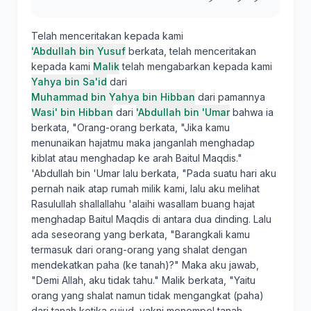
Telah menceritakan kepada kami
'Abdullah bin Yusuf
berkata, telah menceritakan
kepada kami
Malik
telah mengabarkan kepada kami
Yahya bin Sa'id
dari
Muhammad bin Yahya bin Hibban
dari pamannya
Wasi' bin Hibban
dari
'Abdullah bin 'Umar
bahwa ia
berkata, "Orang-orang berkata, "Jika kamu
menunaikan hajatmu maka janganlah menghadap
kiblat atau menghadap ke arah Baitul Maqdis."
'Abdullah bin 'Umar lalu berkata, "Pada suatu hari aku
pernah naik atap rumah milik kami, lalu aku melihat
Rasulullah shallallahu 'alaihi wasallam buang hajat
menghadap Baitul Maqdis di antara dua dinding. Lalu
ada seseorang yang berkata, "Barangkali kamu
termasuk dari orang-orang yang shalat dengan
mendekatkan paha (ke tanah)?" Maka aku jawab,
"Demi Allah, aku tidak tahu." Malik berkata, "Yaitu
orang yang shalat namun tidak mengangkat (paha)
dari tanah ketika sujud, yakni menempel tanah