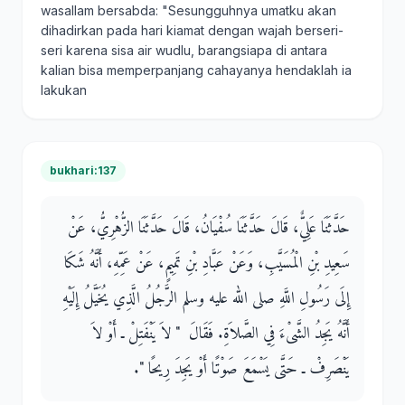
wasallam bersabda: "Sesungguhnya umatku akan
dihadirkan pada hari kiamat dengan wajah berseri-
seri karena sisa air wudlu, barangsiapa di antara
kalian bisa memperpanjang cahayanya hendaklah ia
lakukan
bukhari:137
حَدَّثَنَا عَلِيٌّ، قَالَ حَدَّثَنَا سُفْيَانُ، قَالَ حَدَّثَنَا الزُّهْرِيُّ، عَنْ
سَعِيدِ بْنِ الْمُسَيَّبِ، وَعَنْ عَبَّادِ بْنِ تَمِيمٍ، عَنْ عَمِّهِ، أَنَّهُ شَكَا
إِلَى رَسُولِ اللَّهِ صلى الله عليه وسلم الرَّجُلُ الَّذِي يُخَيَّلُ إِلَيْهِ
أَنَّهُ يَجِدُ الشَّىْءَ فِي الصَّلاَةِ‏.‏ فَقَالَ ‏ "‏ لاَ يَنْفَتِلْ ـ أَوْ لاَ
يَنْصَرِفْ ـ حَتَّى يَسْمَعَ صَوْتًا أَوْ يَجِدَ رِيحًا ‏"‏‏.‏