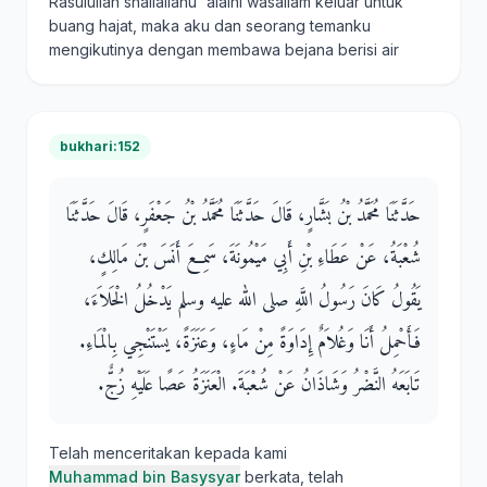
Rasulullah shallallahu 'alaihi wasallam keluar untuk
buang hajat, maka aku dan seorang temanku
mengikutinya dengan membawa bejana berisi air
bukhari:152
حَدَّثَنَا مُحَمَّدُ بْنُ بَشَّارٍ، قَالَ حَدَّثَنَا مُحَمَّدُ بْنُ جَعْفَرٍ، قَالَ حَدَّثَنَا
شُعْبَةُ، عَنْ عَطَاءِ بْنِ أَبِي مَيْمُونَةَ، سَمِعَ أَنَسَ بْنَ مَالِكٍ،
يَقُولُ كَانَ رَسُولُ اللَّهِ صلى الله عليه وسلم يَدْخُلُ الْخَلاَءَ،
فَأَحْمِلُ أَنَا وَغُلاَمٌ إِدَاوَةً مِنْ مَاءٍ، وَعَنَزَةً، يَسْتَنْجِي بِالْمَاءِ‏.‏
تَابَعَهُ النَّضْرُ وَشَاذَانُ عَنْ شُعْبَةَ‏.‏ الْعَنَزَةُ عَصًا عَلَيْهِ زُجٌّ‏.‏
Telah menceritakan kepada kami
Muhammad bin Basysyar
berkata, telah