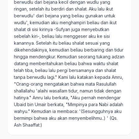
berwudlu dari bejana kecil dengan wudlu yang
ringan, setelah itu berdiri dan shalat. Aku lalu ikut
berwudlu' dari bejana yang beliau gunakan untuk
wudlu', kemudian aku menghampiri beliau dan ikut
shalat di sisi kirinya -Sufyan juga menyebutkan
sebelah kiri-, beliau lalu menggeser aku ke sisi
kanannya. Setelah itu beliau shalat sesuai yang
dikehendakinya, kemudian beliau berbaring dan tidur
hingga mendengkur. Kemudian seorang tukang adzan
datang memberitahukan beliau bahwa waktu shalat
telah tiba, beliau lalu pergi bersamanya dan shalat
tanpa berwudlu lagi." Kami lalu katakan kepada Amru,
"Orang-orang mengatakan bahwa mata Rasulullah
shallallahu 'alaihi wasallam tidur, namun tidak dengan
hatinya." Amru lalu berkata, "Aku pernah mendengar
Ubaid bin Umair berkata, "Mimpinya para Nabi adalah
wahyu." Kemudian ia membaca: '(Sesungguhnya aku
bermimpi bahwa aku akan menyembelihmu..) ' (Qs.
Ash Shaaffat:)