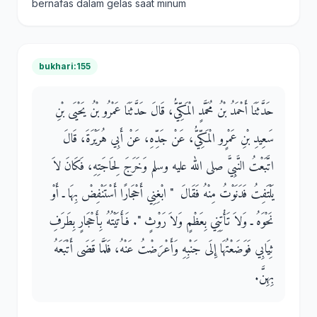
bernafas dalam gelas saat minum
bukhari:155
حَدَّثَنَا أَحْمَدُ بْنُ مُحَمَّدٍ الْمَكِّيُّ، قَالَ حَدَّثَنَا عَمْرُو بْنُ يَحْيَى بْنِ
سَعِيدِ بْنِ عَمْرٍو الْمَكِّيُّ، عَنْ جَدِّهِ، عَنْ أَبِي هُرَيْرَةَ، قَالَ
اتَّبَعْتُ النَّبِيَّ صلى الله عليه وسلم وَخَرَجَ لِحَاجَتِهِ، فَكَانَ لاَ
يَلْتَفِتُ فَدَنَوْتُ مِنْهُ فَقَالَ ‏ "‏ ابْغِنِي أَحْجَارًا أَسْتَنْفِضْ بِهَا ـ أَوْ
نَحْوَهُ ـ وَلاَ تَأْتِنِي بِعَظْمٍ وَلاَ رَوْثٍ ‏"‏‏.‏ فَأَتَيْتُهُ بِأَحْجَارٍ بِطَرَفِ
ثِيَابِي فَوَضَعْتُهَا إِلَى جَنْبِهِ وَأَعْرَضْتُ عَنْهُ، فَلَمَّا قَضَى أَتْبَعَهُ
بِهِنَّ‏.‏