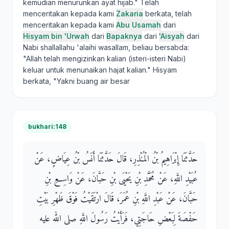
kemudian menurunkan ayat hijab." Telah
menceritakan kepada kami
Zakaria
berkata, telah
menceritakan kepada kami
Abu Usamah
dari
Hisyam bin 'Urwah
dari
Bapaknya
dari
'Aisyah
dari
Nabi shallallahu 'alaihi wasallam, beliau bersabda:
"Allah telah mengizinkan kalian (isteri-isteri Nabi)
keluar untuk menunaikan hajat kalian." Hisyam
berkata, "Yakni buang air besar
bukhari:148
حَدَّثَنَا إِبْرَاهِيمُ بْنُ الْمُنْذِرِ، قَالَ حَدَّثَنَا أَنَسُ بْنُ عِيَاضٍ، عَنْ
عُبَيْدِ اللَّهِ، عَنْ مُحَمَّدِ بْنِ يَحْيَى بْنِ حَبَّانَ، عَنْ وَاسِعِ بْنِ
حَبَّانَ، عَنْ عَبْدِ اللَّهِ بْنِ عُمَرَ، قَالَ ارْتَقَيْتُ فَوْقَ ظَهْرِ بَيْتِ
حَفْصَةَ لِبَعْضِ حَاجَتِي، فَرَأَيْتُ رَسُولَ اللَّهِ صلى الله عليه