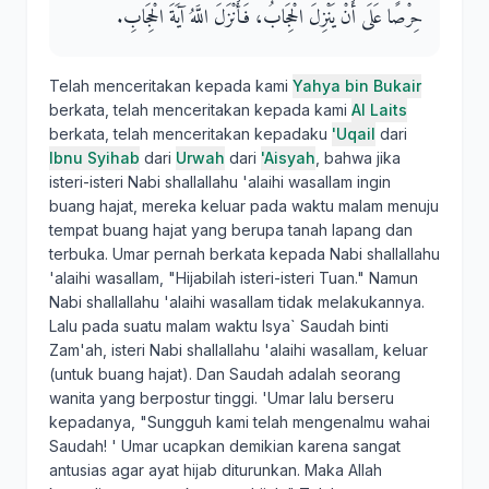
حِرْصًا عَلَى أَنْ يَنْزِلَ الْحِجَابُ، فَأَنْزَلَ اللَّهُ آيَةَ الْحِجَابِ‏.‏
Telah menceritakan kepada kami
Yahya bin Bukair
berkata, telah menceritakan kepada kami
Al Laits
berkata, telah menceritakan kepadaku
'Uqail
dari
Ibnu Syihab
dari
Urwah
dari
'Aisyah
, bahwa jika
isteri-isteri Nabi shallallahu 'alaihi wasallam ingin
buang hajat, mereka keluar pada waktu malam menuju
tempat buang hajat yang berupa tanah lapang dan
terbuka. Umar pernah berkata kepada Nabi shallallahu
'alaihi wasallam, "Hijabilah isteri-isteri Tuan." Namun
Nabi shallallahu 'alaihi wasallam tidak melakukannya.
Lalu pada suatu malam waktu Isya` Saudah binti
Zam'ah, isteri Nabi shallallahu 'alaihi wasallam, keluar
(untuk buang hajat). Dan Saudah adalah seorang
wanita yang berpostur tinggi. 'Umar lalu berseru
kepadanya, "Sungguh kami telah mengenalmu wahai
Saudah! ' Umar ucapkan demikian karena sangat
antusias agar ayat hijab diturunkan. Maka Allah