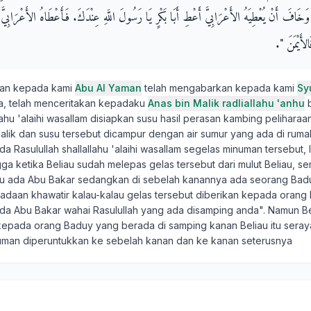
ُ وَخَافَ أَنْ يُعْطِيَهُ الأَعْرَابِيَّ أَعْطِ أَبَا بَكْرٍ يَا رَسُولَ اللَّهِ عِنْدَكَ‏.‏ فَأَعْطَاهُ الأَعْرَابِيَّ
أَيْمَنَ ‏"‏‏.‏
kan kepada kami
Abu Al Yaman
telah mengabarkan kepada kami
Sy
a, telah menceritakan kepadaku
Anas bin Malik radliallahu 'anhu
b
llahu 'alaihi wasallam disiapkan susu hasil perasan kambing peliharaa
alik dan susu tersebut dicampur dengan air sumur yang ada di rumah
 Rasulullah shallallahu 'alaihi wasallam segelas minuman tersebut, l
a ketika Beliau sudah melepas gelas tersebut dari mulut Beliau, se
iau ada Abu Bakar sedangkan di sebelah kanannya ada seorang Bad
adaan khawatir kalau-kalau gelas tersebut diberikan kepada orang 
da Abu Bakar wahai Rasulullah yang ada disamping anda". Namun Be
epada orang Baduy yang berada di samping kanan Beliau itu seray
man diperuntukkan ke sebelah kanan dan ke kanan seterusnya