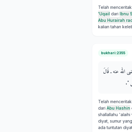
Telah mencerita
'Uqail
dari
Ibnu 
Abu Hurairah rad
kalian tahan ke
bukhari:2355
 ـ رضى الله عنه ـ قَالَ
"‏‏.‏
Telah mencerita
dari
Abu Hashin
shallallahu 'alai
diyat, sumur yan
ada tuntutan diy