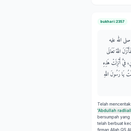
bukhari:2357
ِّ صلى الله عليه
ْزَلَ اللَّهُ تَعَالَى
نِ، فِيَّ أُنْزِلَتْ هَذِهِ
لْتُ يَا رَسُولَ اللَّهِ
Telah mencerita
'Abdullah radlia
bersumpah yang 
telah berbuat ke
firman Allah QS 