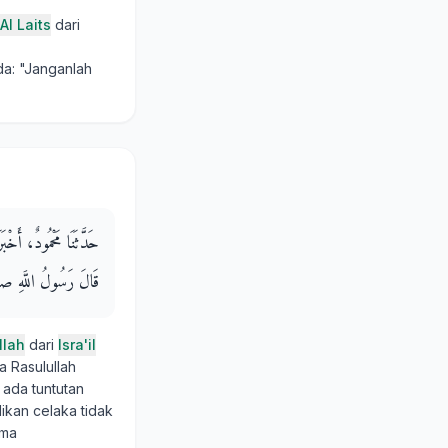
Al Laits
dari
da: "Janganlah
حَدَّثَنَا مَحْمُودٌ، أَ
قَالَ رَسُولُ اللَّهِ صلى 
llah
dari
Isra'il
 Rasulullah
 ada tuntutan
ikan celaka tidak
ima