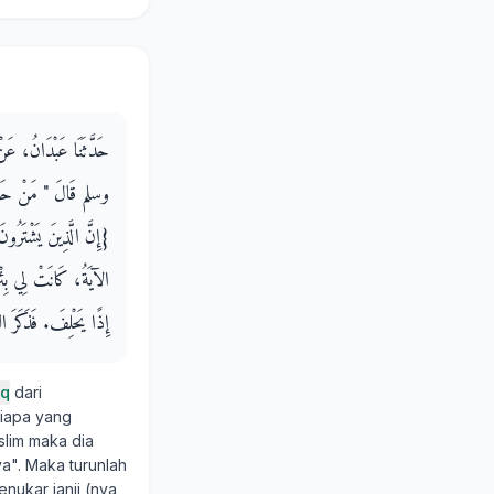
حَدَّثَنَا عَبْدَانُ، ع
وسلم قَالَ ‏"‏ مَنْ حَلَفَ 
‏{‏إِنَّ الَّذِينَ يَشْتَرُون
الآيَةُ، كَانَتْ لِي بِئْرٌ
إِذًا يَحْلِفَ‏.‏ فَذَكَرَ
iq
dari
siapa yang
lim maka dia
a". Maka turunlah
nukar janji (nya