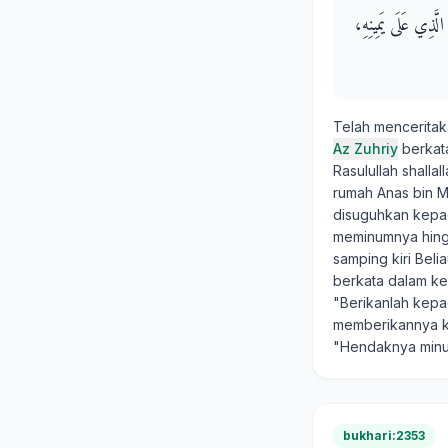
 الَّذِي عَلَى يَمِينِهِ
Telah mencerita
Az Zuhriy
berkat
Rasulullah shalla
rumah Anas bin M
disuguhkan kepada
meminumnya hingg
samping kiri Bel
berkata dalam ke
"Berikanlah kepa
memberikannya k
"Hendaknya minu
bukhari:2353