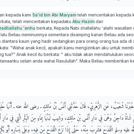
kan kepada kami
Sa'id bin Abi Maryam
telah menceritakan kepada 
rkata, telah menceritakan kepadaku
Abu Hazim
dari
radliallahu 'anhu
berkata; Kepada Nabi shallallahu 'alaihi wasallam
lalu Beliau meminumnya sementara disamping kanan Beliau ada seo
 diantara kaum yang hadir sedangkan para orang-orang tua ada di s
erkata: "Wahai anak kecil, apakah kamu mengizinkan aku untuk membe
g tua?" Anak kecil itu berkata: " aku tidak akan mendahulukan seo
utamaanku selain anda wahai Rasulullah". Maka Beliau memberikan 
ِ، أَخْبَرَنَا شُعَيْبٌ، عَنِ الزُّهْرِيِّ، قَالَ حَدَّثَنِي أَنَسُ بْنُ مَالِكٍ ـ رضى الله عنه ـ أَنَّهَا حُلِبَ
 دَاجِنٌ وَهْىَ فِي دَارِ أَنَسِ بْنِ مَالِكٍ، وَشِيبَ لَبَنُهَا بِمَاءٍ مِنَ الْبِئْرِ الَّتِي فِي دَارِ
عليه وسلم الْقَدَحَ فَشَرِبَ مِنْهُ، حَتَّى إِذَا نَزَعَ الْقَدَحَ مِنْ فِيهِ، وَعَلَى يَسَارِهِ أَبُو بَكْرٍ و