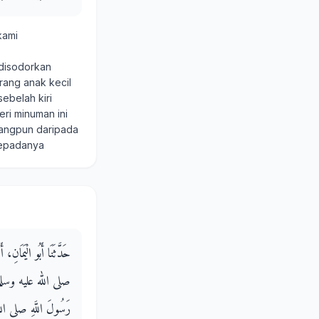
kami
 disodorkan
rang anak kecil
ebelah kiri
ri minuman ini
rangpun daripada
kepadanya
حَدَّثَنَا أَبُو الْيَمَان
صلى الله عليه وسلم شَاةٌ
رَسُولَ اللَّهِ صلى الله 