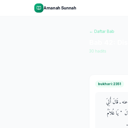
Amanah Sunnah
← Daftar Bab
Bab
42
:
Dis
30
hadits
bukhari:2351
عنه ـ قَالَ أُتِيَ
َ ‏ "‏ يَا غُلاَمُ
‏