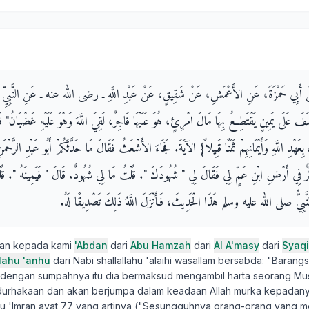
َنْ أَبِي حَمْزَةَ، عَنِ الأَعْمَشِ، عَنْ شَقِيقٍ، عَنْ عَبْدِ اللَّهِ ـ رضى الله عنه ـ عَنِ النَّبِي
عَلَى يَمِينٍ يَقْتَطِعُ بِهَا مَالَ امْرِئٍ، هُوَ عَلَيْهَا فَاجِرٌ، لَقِيَ اللَّهَ وَهْوَ عَلَيْهِ غَضْبَانُ‏"‏ فَأَن
َ بِعَهْدِ اللَّهِ وَأَيْمَانِهِمْ ثَمَنًا قَلِيلاً‏}‏ الآيَةَ‏.‏ فَجَاءَ الأَشْعَثُ فَقَالَ مَا حَدَّثَكُمْ أَبُو عَبْدِ الرَّحْمَ
 فِي أَرْضِ ابْنِ عَمٍّ لِي فَقَالَ لِي ‏"‏ شُهُودَكَ ‏"‏‏.‏ قُلْتُ مَا لِي شُهُودٌ‏.‏ قَالَ ‏"‏ فَيَمِينَهُ ‏"‏‏.‏ قُ
 النَّبِيُّ صلى الله عليه وسلم هَذَا الْحَدِيثَ، فَأَنْزَلَ اللَّهُ ذَلِكَ تَصْدِيقًا لَهُ‏.‏
kan kepada kami
'Abdan
dari
Abu Hamzah
dari
Al A'masy
dari
Syaq
llahu 'anhu
dari Nabi shallallahu 'alaihi wasallam bersabda: "Barang
dengan sumpahnya itu dia bermaksud mengambil harta seorang Mus
durhakaan dan akan berjumpa dalam keadaan Allah murka kepadany
Alu 'Imran ayat 77 yang artinya ("Sesungguhnya orang-orang yang me