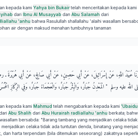
kan kepada kami
Yahya bin Bukair
telah menceritakan kepada kami
Syihab
dari
Ibnu Al Musayyab
dan
Abu Salamah
dari
liallahu 'anhu
bahwa Rasulullah shallallahu 'alaihi wasallam bersab
lebihan air dengan maksud menahan tumbuhnya tanaman
خْبَرَنَا عُبَيْدُ اللَّهِ، عَنْ إِسْرَائِيلَ، عَنْ أَبِي حَصِينٍ، عَنْ أَبِي صَالِحٍ، عَنْ أَبِي هُرَيْرَةَ
الله عليه وسلم ‏ "‏ الْمَعْدِنُ جُبَارٌ، وَالْبِئْرُ جُبَارٌ، وَالْعَجْمَاءُ جُبَارٌ، وَفِي الرِّكَازِ الْخُمُسُ ‏
kan kepada kami
Mahmud
telah mengabarkan kepada kami
'Ubaidu
dari
Abu Shalih
dari
Abu Hurairah radliallahu 'anhu
berkata; bahwa
hi wasallam bersabda: "Barang tambang yang menjadikan celaka tidak
g menjadikan celaka tidak ada tuntutan denda, binatang yang menjad
at, dan harta terpendam (bila ditemukan seseorang) zakatnya seperl