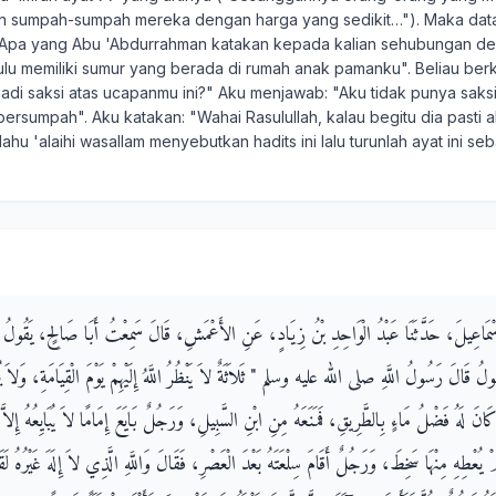
an sumpah-sumpah mereka dengan harga yang sedikit…"). Maka da
 "Apa yang Abu 'Abdurrahman katakan kepada kalian sehubungan d
hulu memiliki sumur yang berada di rumah anak pamanku". Beliau ber
di saksi atas ucapanmu ini?" Aku menjawab: "Aku tidak punya saksi"
bersumpah". Aku katakan: "Wahai Rasulullah, kalau begitu dia pasti
lahu 'alaihi wasallam menyebutkan hadits ini lalu turunlah ayat ini 
سْمَاعِيلَ، حَدَّثَنَا عَبْدُ الْوَاحِدِ بْنُ زِيَادٍ، عَنِ الأَعْمَشِ، قَالَ سَمِعْتُ أَبَا صَالِحٍ، يَقُولُ سَم
لَ رَسُولُ اللَّهِ صلى الله عليه وسلم ‏"‏ ثَلاَثَةٌ لاَ يَنْظُرُ اللَّهُ إِلَيْهِمْ يَوْمَ الْقِيَامَةِ، وَلاَ يُزَ
َ لَهُ فَضْلُ مَاءٍ بِالطَّرِيقِ، فَمَنَعَهُ مِنِ ابْنِ السَّبِيلِ، وَرَجُلٌ بَايَعَ إِمَامًا لاَ يُبَايِعُهُ إِلاَّ لِ
 يُعْطِهِ مِنْهَا سَخِطَ، وَرَجُلٌ أَقَامَ سِلْعَتَهُ بَعْدَ الْعَصْرِ، فَقَالَ وَاللَّهِ الَّذِي لاَ إِلَهَ غَيْرُهُ لَق