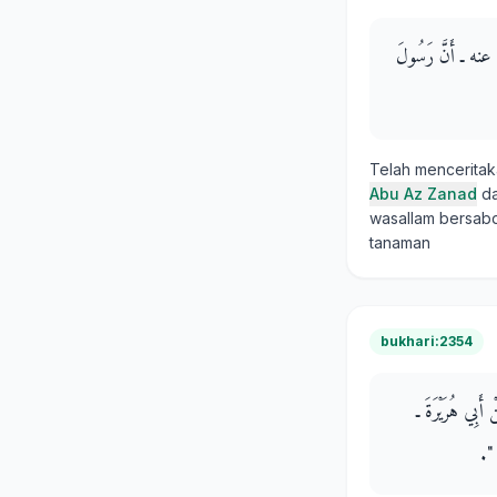
ه عنه ـ أَنَّ رَسُولَ
Telah mencerita
Abu Az Zanad
da
wasallam bersabd
tanaman
bukhari:2354
أَبِي هُرَيْرَةَ ـ
‏.‏