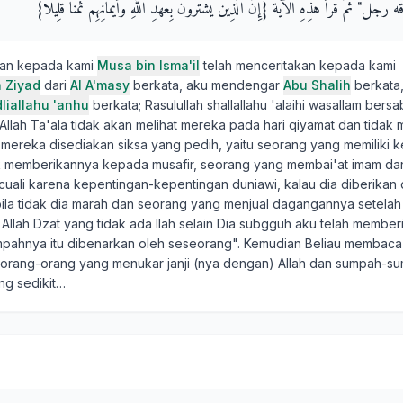
جُلٌ‏"‏ ثُمَّ قَرَأَ هَذِهِ الآيَةَ ‏{‏إِنَّ الَّذِينَ يَشْتَرُونَ بِعَهْدِ اللَّهِ وَأَيْمَانِهِمْ ثَمَنًا قَلِيلاً‏}‏
kan kepada kami
Musa bin Isma'il
telah menceritakan kepada kami
n Ziyad
dari
Al A'masy
berkata, aku mendengar
Abu Shalih
berkata
liallahu 'anhu
berkata; Rasulullah shallallahu 'alaihi wasallam bersa
Allah Ta'ala tidak akan melihat mereka pada hari qiyamat dan tidak
mereka disediakan siksa yang pedih, yaitu seorang yang memiliki ke
idak memberikannya kepada musafir, seorang yang membai'at imam dan
uali karena kepentingan-kepentingan duniawi, kalau dia diberikan d
la tidak dia marah dan seorang yang menjual dagangannya setelah '
Allah Dzat yang tidak ada Ilah selain Dia subgguh aku telah membe
sumpahnya itu dibenarkan oleh seseorang". Kemudian Beliau membaca a
orang-orang yang menukar janji (nya dengan) Allah dan sumpah-s
ng sedikit…