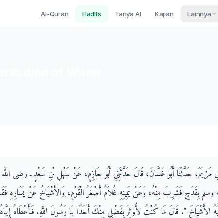
Al-Quran
Hadits
Tanya AI
Kajian
Lainnya
tribution of Water
َبِي مَرْيَمَ، حَدَّثَنَا أَبُو غَسَّانَ، قَالَ حَدَّثَنِي أَبُو حَازِمٍ، عَنْ سَهْلِ بْنِ سَعْدٍ ـ رضى الله 
وسلم بِقَدَحٍ فَشَرِبَ مِنْهُ، وَعَنْ يَمِينِهِ غُلاَمٌ أَصْغَرُ الْقَوْمِ، وَالأَشْيَاخُ عَنْ يَسَارِهِ فَقَال
َهُ الأَشْيَاخَ ‏"‏‏.‏ قَالَ مَا كُنْتُ لأُوثِرَ بِفَضْلِي مِنْكَ أَحَدًا يَا رَسُولَ اللَّهِ‏.‏ فَأَعْطَاهُ إِيَّاهُ‏.