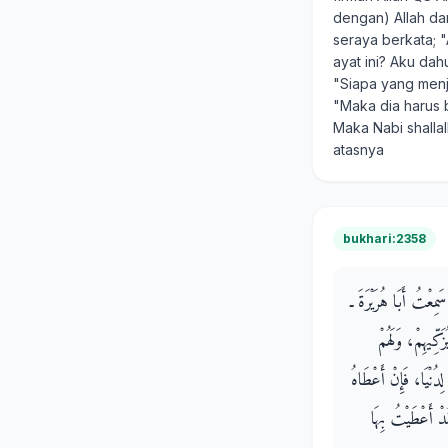
dengan) Allah d
seraya berkata;
ayat ini? Aku da
"Siapa yang menja
"Maka dia harus 
Maka Nabi shallal
atasnya
bukhari:2358
ِعْتُ أَبَا هُرَيْرَةَ ـ
كِّيهِمْ، وَلَهُمْ
دُنْيَا، فَإِنْ أَعْطَاهُ
َدْ أَعْطَيْتُ بِهَا