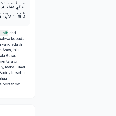
أَعْرَابِيٌّ فَقَالَ عُمَر،
ثُمَّ قَالَ ‏ "‏ الأَيْمَنَ فَال
u'aib
dari
ahwa kepada
n yang ada di
 Anas, lalu
alu Beliau
mentara di
uy, maka 'Umar
Baduy tersebut:
liau
a bersabda: