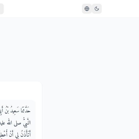
حَدَّثَنَا سَعِيدُ بْنُ أ
النَّبِيُّ صلى الله عليه 
أَتَأْذَنُ لِي أَنْ أُعْطِي