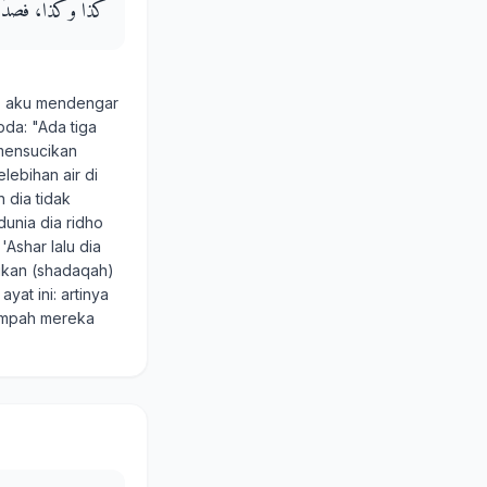
كَذَا وَكَذَا، فَصَدَّقَهُ رَ
, aku mendengar
bda: "Ada tiga
 mensucikan
lebihan air di
 dia tidak
unia dia ridho
Ashar lalu dia
rikan (shadaqah)
yat ini: artinya
umpah mereka