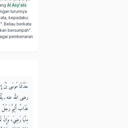
tang
Al Asy'ats
engan turunnya
kata, kepadaku:
. Beliau berkata:
 akan bersumpah".
sebagai pembenaran
حَدَّثَنَا مُوسَى بْنُ إِ
رضى الله عنه ـ يَقُولُ قَا
عَذَابٌ أَلِيمٌ رَجُلٌ كَان
مِنْهَا رَضِيَ، وَإِنْ لَمْ