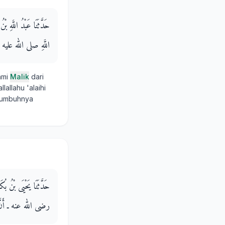
حَدَّثَنَا عَبْدُ اللَّه
اللَّهِ صلى الله عليه وسلم 
ami
Malik
dari
lallahu 'alaihi
 tumbuhnya
حَدَّثَنَا يَحْيَى بْنُ بُ
رضى الله عنه ـ أَنَّ رَسُ