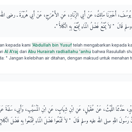
ِ بْنُ يُوسُفَ، أَخْبَرَنَا مَالِكٌ، عَنْ أَبِي الزِّنَادِ، عَنِ الأَعْرَجِ، عَنْ أَبِي هُرَيْرَةَ ـ رضى الل
قَالَ ‏ "‏ لاَ يُمْنَعُ فَضْلُ الْمَاءِ لِيُمْنَعَ بِهِ الْكَلأُ ‏"‏‏.‏
kan kepada kami
'Abdullah bin Yusuf
telah mengabarkan kepada k
ri
Al A'raj
dari
Abu Hurairah radliallahu 'anhu
bahwa Rasulullah shal
a: " Jangan kelebihan air ditahan, dengan maksud untuk menahan
كَيْرٍ، حَدَّثَنَا اللَّيْثُ، عَنْ عُقَيْلٍ، عَنِ ابْنِ شِهَابٍ، عَنِ ابْنِ الْمُسَيَّبِ، وَأَبِي، سَلَمَةَ عَنْ 
ولَ اللَّهِ صلى الله عليه وسلم قَالَ ‏ "‏ لاَ تَمْنَعُوا فَضْلَ الْمَاءِ لِتَمْنَعُوا بِهِ فَضْلَ الْكَلإِ ‏"‏