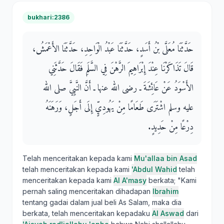
bukhari:2386
حَدَّثَنَا مُعَلَّى بْنُ أَسَدٍ، حَدَّثَنَا عَبْدُ الْوَاحِدِ، حَدَّثَنَا الأَعْمَشُ،
قَالَ تَذَاكَرْنَا عِنْدَ إِبْرَاهِيمَ الرَّهْنَ فِي السَّلَمِ فَقَالَ حَدَّثَنِي
الأَسْوَدُ عَنْ عَائِشَةَ ـ رضى الله عنها ـ أَنَّ النَّبِيَّ صلى الله
عليه وسلم اشْتَرَى طَعَامًا مِنْ يَهُودِيٍّ إِلَى أَجَلٍ، وَرَهَنَهُ
دِرْعًا مِنْ حَدِيدٍ‏.‏
Telah menceritakan kepada kami
Mu'allaa bin Asad
telah menceritakan kepada kami
'Abdul Wahid
telah
menceritakan kepada kami
Al A'masy
berkata; "Kami
pernah saling menceritakan dihadapan
Ibrahim
tentang gadai dalam jual beli As Salam, maka dia
berkata, telah menceritakan kepadaku
Al Aswad
dari