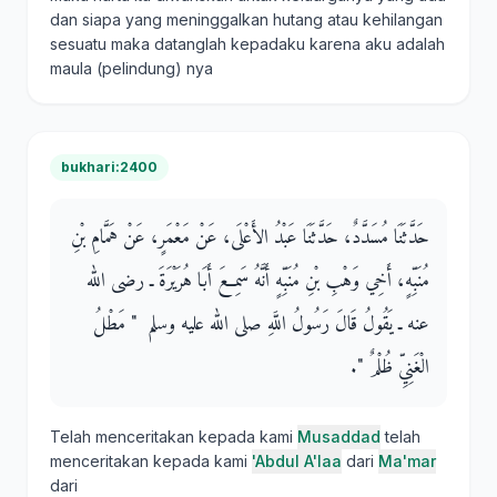
dan siapa yang meninggalkan hutang atau kehilangan
sesuatu maka datanglah kepadaku karena aku adalah
maula (pelindung) nya
bukhari:2400
حَدَّثَنَا مُسَدَّدٌ، حَدَّثَنَا عَبْدُ الأَعْلَى، عَنْ مَعْمَرٍ، عَنْ هَمَّامِ بْنِ
مُنَبِّهٍ، أَخِي وَهْبِ بْنِ مُنَبِّهٍ أَنَّهُ سَمِعَ أَبَا هُرَيْرَةَ ـ رضى الله
عنه ـ يَقُولُ قَالَ رَسُولُ اللَّهِ صلى الله عليه وسلم ‏ "‏ مَطْلُ
الْغَنِيِّ ظُلْمٌ ‏"‏‏.‏
Telah menceritakan kepada kami
Musaddad
telah
menceritakan kepada kami
'Abdul A'laa
dari
Ma'mar
dari