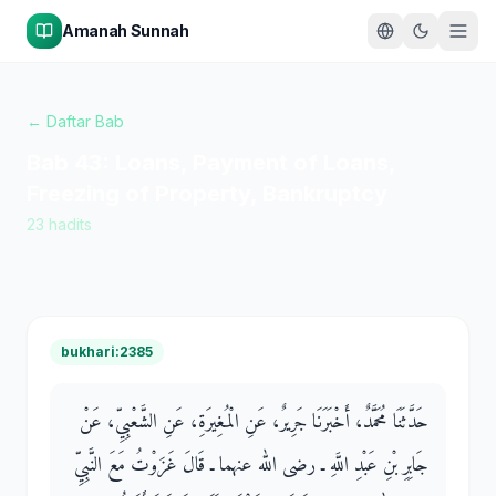
Amanah Sunnah
← Daftar Bab
Bab
43
:
Loans, Payment of Loans,
Freezing of Property, Bankruptcy
23
hadits
bukhari:2385
حَدَّثَنَا مُحَمَّدٌ، أَخْبَرَنَا جَرِيرٌ، عَنِ الْمُغِيرَةِ، عَنِ الشَّعْبِيِّ، عَنْ
جَابِرِ بْنِ عَبْدِ اللَّهِ ـ رضى الله عنهما ـ قَالَ غَزَوْتُ مَعَ النَّبِيِّ