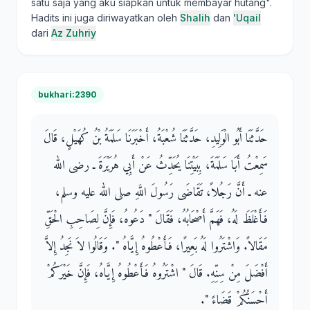
satu saja yang aku siapkan untuk membayar hutang".
Hadits ini juga diriwayatkan oleh
Shalih
dan
'Uqail
dari
Az Zuhriy
bukhari:2390
حَدَّثَنَا أَبُو الْوَلِيدِ، حَدَّثَنَا شُعْبَةُ، أَخْبَرَنَا سَلَمَةُ بْنُ كُهَيْلٍ، قَالَ
سَمِعْتُ أَبَا سَلَمَةَ، بِبَيْتِنَا يُحَدِّثُ عَنْ أَبِي هُرَيْرَةَ ـ رضى الله
عنه ـ أَنَّ رَجُلاً، تَقَاضَى رَسُولَ اللَّهِ صلى الله عليه وسلم،
فَأَغْلَظَ لَهُ، فَهَمَّ أَصْحَابُهُ، فَقَالَ ‏"‏ دَعُوهُ، فَإِنَّ لِصَاحِبِ الْحَقِّ
مَقَالاً‏.‏ وَاشْتَرُوا لَهُ بَعِيرًا، فَأَعْطُوهُ إِيَّاهُ ‏"‏‏.‏ وَقَالُوا لاَ نَجِدُ إِلاَّ
أَفْضَلَ مِنْ سِنِّهِ‏.‏ قَالَ ‏"‏ اشْتَرُوهُ فَأَعْطُوهُ إِيَّاهُ، فَإِنَّ خَيْرَكُمْ
أَحْسَنُكُمْ قَضَاءً ‏"‏‏.‏