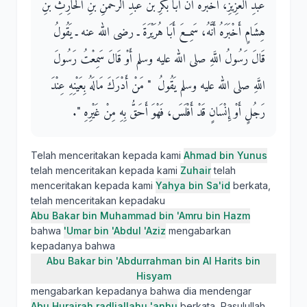
عَبْدِ الْعَزِيزِ، أَخْبَرَهُ أَنَّ أَبَا بَكْرِ بْنَ عَبْدِ الرَّحْمَنِ بْنِ الْحَارِثِ بْنِ
هِشَامٍ أَخْبَرَهُ أَنَّهُ، سَمِعَ أَبَا هُرَيْرَةَ ـ رضى الله عنه ـ يَقُولُ
قَالَ رَسُولُ اللَّهِ صلى الله عليه وسلم أَوْ قَالَ سَمِعْتُ رَسُولَ
اللَّهِ صلى الله عليه وسلم يَقُولُ ‏ "‏ مَنْ أَدْرَكَ مَالَهُ بِعَيْنِهِ عِنْدَ
رَجُلٍ أَوْ إِنْسَانٍ قَدْ أَفْلَسَ، فَهْوَ أَحَقُّ بِهِ مِنْ غَيْرِهِ ‏"‏‏.‏
Telah menceritakan kepada kami
Ahmad bin Yunus
telah menceritakan kepada kami
Zuhair
telah
menceritakan kepada kami
Yahya bin Sa'id
berkata,
telah menceritakan kepadaku
Abu Bakar bin Muhammad bin 'Amru bin Hazm
bahwa
'Umar bin 'Abdul 'Aziz
mengabarkan
kepadanya bahwa
Abu Bakar bin 'Abdurrahman bin Al Harits bin
Hisyam
mengabarkan kepadanya bahwa dia mendengar
Abu Hurairah radliallahu 'anhu
berkata, Rasulullah