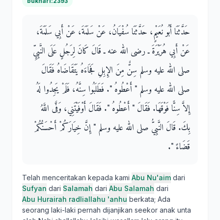
bukhari:2393
حَدَّثَنَا أَبُو نُعَيْمٍ، حَدَّثَنَا سُفْيَانُ، عَنْ سَلَمَةَ، عَنْ أَبِي سَلَمَةَ،
عَنْ أَبِي هُرَيْرَةَ ـ رضى الله عنه ـ قَالَ كَانَ لِرَجُلٍ عَلَى النَّبِيِّ
صلى الله عليه وسلم سِنٌّ مِنَ الإِبِلِ فَجَاءَهُ يَتَقَاضَاهُ فَقَالَ
صلى الله عليه وسلم ‏"‏ أَعْطُوهُ ‏"‏‏.‏ فَطَلَبُوا سِنَّهُ، فَلَمْ يَجِدُوا لَهُ
إِلاَّ سِنًّا فَوْقَهَا‏.‏ فَقَالَ ‏"‏ أَعْطُوهُ ‏"‏‏.‏ فَقَالَ أَوْفَيْتَنِي، وَفَّى اللَّهُ
بِكَ‏.‏ قَالَ النَّبِيُّ صلى الله عليه وسلم ‏"‏ إِنَّ خِيَارَكُمْ أَحْسَنُكُمْ
قَضَاءً ‏"‏‏.‏
Telah menceritakan kepada kami
Abu Nu'aim
dari
Sufyan
dari
Salamah
dari
Abu Salamah
dari
Abu Hurairah radliallahu 'anhu
berkata; Ada
seorang laki-laki pernah dijanjikan seekor anak unta