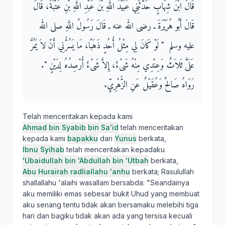
قَالَ ابْنُ شِهَابٍ حَدَّثَنِي عُبَيْدُ اللَّهِ بْنُ عَبْدِ اللَّهِ بْنِ عُتْبَةَ، قَالَ
قَالَ أَبُو هُرَيْرَةَ ـ رضى الله عنه ـ قَالَ رَسُولُ اللَّهِ صلى الله
عليه وسلم ‏ "‏ لَوْ كَانَ لِي مِثْلُ أُحُدٍ ذَهَبًا، مَا يَسُرُّنِي أَنْ لاَ يَمُرَّ
عَلَىَّ ثَلاَثٌ وَعِنْدِي مِنْهُ شَىْءٌ، إِلاَّ شَىْءٌ أُرْصِدُهُ لِدَيْنٍ ‏"‏‏.‏
رَوَاهُ صَالِحٌ وَعُقَيْلٌ عَنِ الزُّهْرِيِّ‏.‏
Telah menceritakan kepada kami
Ahmad bin Syabib bin Sa'id
telah menceritakan
kepada kami
bapakku
dari
Yunus
berkata,
Ibnu Syihab
telah menceritakan kepadaku
'Ubaidullah bin 'Abdullah bin 'Utbah
berkata,
Abu Hurairah radliallahu 'anhu
berkata; Rasulullah
shallallahu 'alaihi wasallam bersabda: "Seandainya
aku memiliki emas sebesar bukit Uhud yang membuat
aku senang tentu tidak akan bersamaku melebihi tiga
hari dan bagiku tidak akan ada yang tersisa kecuali