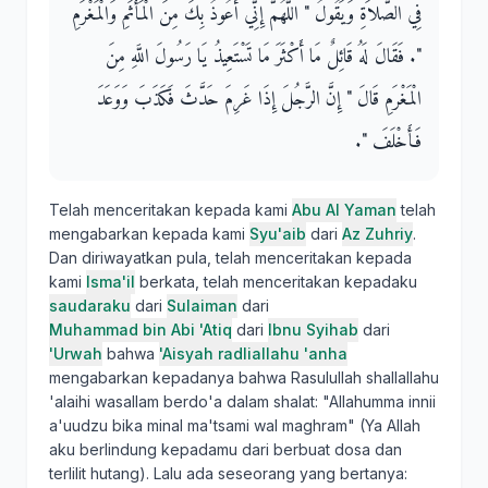
فِي الصَّلاَةِ وَيَقُولُ ‏"‏ اللَّهُمَّ إِنِّي أَعُوذُ بِكَ مِنَ الْمَأْثَمِ وَالْمَغْرَمِ
‏"‏‏.‏ فَقَالَ لَهُ قَائِلٌ مَا أَكْثَرَ مَا تَسْتَعِيذُ يَا رَسُولَ اللَّهِ مِنَ
الْمَغْرَمِ قَالَ ‏"‏ إِنَّ الرَّجُلَ إِذَا غَرِمَ حَدَّثَ فَكَذَبَ وَوَعَدَ
فَأَخْلَفَ ‏"‏‏.‏
Telah menceritakan kepada kami
Abu Al Yaman
telah
mengabarkan kepada kami
Syu'aib
dari
Az Zuhriy
.
Dan diriwayatkan pula, telah menceritakan kepada
kami
Isma'il
berkata, telah menceritakan kepadaku
saudaraku
dari
Sulaiman
dari
Muhammad bin Abi 'Atiq
dari
Ibnu Syihab
dari
'Urwah
bahwa
'Aisyah radliallahu 'anha
mengabarkan kepadanya bahwa Rasulullah shallallahu
'alaihi wasallam berdo'a dalam shalat: "Allahumma innii
a'uudzu bika minal ma'tsami wal maghram" (Ya Allah
aku berlindung kepadamu dari berbuat dosa dan
terlilit hutang). Lalu ada seseorang yang bertanya: