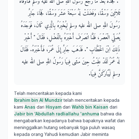
‏"‏‏.‏ فَجَدَّهُ بَعْدَ مَا رَجَعَ رَسُولُ اللَّهِ صلى الله عليه وسلم فَأَوْفَاهُ
ثَلاَثِينَ وَسْقًا، وَفَضَلَتْ لَهُ سَبْعَةَ عَشَرَ وَسْقًا، فَجَاءَ جَابِرٌ
رَسُولَ اللَّهِ صلى الله عليه وسلم لِيُخْبِرَهُ بِالَّذِي كَانَ، فَوَجَدَهُ
يُصَلِّي الْعَصْرَ، فَلَمَّا انْصَرَفَ أَخْبَرَهُ بِالْفَضْلِ، فَقَالَ ‏"‏ أَخْبِرْ
ذَلِكَ ابْنَ الْخَطَّابِ ‏"‏‏.‏ فَذَهَبَ جَابِرٌ إِلَى عُمَرَ، فَأَخْبَرَهُ‏.‏ فَقَالَ
لَهُ عُمَرُ لَقَدْ عَلِمْتُ حِينَ مَشَى فِيهَا رَسُولُ اللَّهِ صلى الله عليه
وسلم لَيُبَارَكَنَّ فِيهَا‏.‏
Telah menceritakan kepada kami
Ibrahim bin Al Mundzir
telah menceritakan kepada
kami
Anas
dari
Hisyam
dari
Wahb bin Kaisan
dari
Jabir bin 'Abdullah radliallahu 'anhuma
bahwa dia
mengabarkan kepadanya bahwa bapaknya wafat dan
meninggalkan hutang sebanyak tiga puluh wasaq
kepada orang Yahudi kemudian Jabir meminta