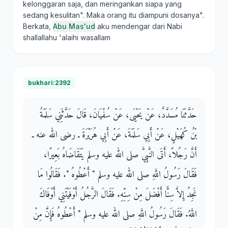
kelonggaran saja, dan meringankan siapa yang
sedang kesulitan". Maka orang itu diampuni dosanya".
Berkata,
Abu Mas'ud
aku mendengar dari Nabi
shallallahu 'alaihi wasallam
bukhari:2392
حَدَّثَنَا مُسَدَّدٌ، عَنْ يَحْيَى، عَنْ سُفْيَانَ، قَالَ حَدَّثَنِي سَلَمَةُ
بْنُ كُهَيْلٍ، عَنْ أَبِي سَلَمَةَ، عَنْ أَبِي هُرَيْرَةَ ـ رضى الله عنه ـ
أَنَّ رَجُلاً، أَتَى النَّبِيَّ صلى الله عليه وسلم يَتَقَاضَاهُ بَعِيرًا،
فَقَالَ رَسُولُ اللَّهِ صلى الله عليه وسلم ‏"‏ أَعْطُوهُ ‏"‏‏.‏ فَقَالُوا مَا
نَجِدُ إِلاَّ سِنًّا أَفْضَلَ مِنْ سِنِّهِ‏.‏ فَقَالَ الرَّجُلُ أَوْفَيْتَنِي أَوْفَاكَ
اللَّهُ‏.‏ فَقَالَ رَسُولُ اللَّهِ صلى الله عليه وسلم ‏"‏ أَعْطُوهُ فَإِنَّ مِنْ