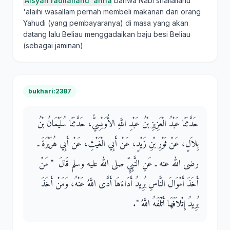
'Aisyah radliallahu 'anha
bahwa Nabi shallallahu
'alaihi wasallam pernah membeli makanan dari orang
Yahudi (yang pembayaranya) di masa yang akan
datang lalu Beliau menggadaikan baju besi Beliau
(sebagai jaminan)
bukhari:2387
حَدَّثَنَا عَبْدُ الْعَزِيزِ بْنُ عَبْدِ اللَّهِ الأُوَيْسِيُّ، حَدَّثَنَا سُلَيْمَانُ بْنُ
بِلاَلٍ، عَنْ ثَوْرِ بْنِ زَيْدٍ، عَنْ أَبِي الْغَيْثِ، عَنْ أَبِي هُرَيْرَةَ ـ
رضى الله عنه ـ عَنِ النَّبِيِّ صلى الله عليه وسلم قَالَ ‏ "‏ مَنْ
أَخَذَ أَمْوَالَ النَّاسِ يُرِيدُ أَدَاءَهَا أَدَّى اللَّهُ عَنْهُ، وَمَنْ أَخَذَ
يُرِيدُ إِتْلاَفَهَا أَتْلَفَهُ اللَّهُ ‏"‏‏.‏