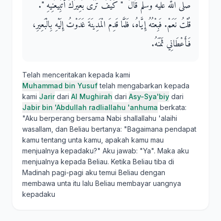
صلى الله عليه وسلم قَالَ ‏ "‏ كَيْفَ تَرَى بَعِيرَكَ أَتَبِيعُنِيهِ ‏"‏‏.‏
قُلْتُ نَعَمْ‏.‏ فَبِعْتُهُ إِيَّاهُ، فَلَمَّا قَدِمَ الْمَدِينَةَ غَدَوْتُ إِلَيْهِ بِالْبَعِيرِ،
فَأَعْطَانِي ثَمَنَهُ‏.‏
Telah menceritakan kepada kami
Muhammad bin Yusuf
telah mengabarkan kepada
kami
Jarir
dari
Al Mughirah
dari
Asy-Sya'biy
dari
Jabir bin 'Abdullah radliallahu 'anhuma
berkata:
"Aku berperang bersama Nabi shallallahu 'alaihi
wasallam, dan Beliau bertanya: "Bagaimana pendapat
kamu tentang unta kamu, apakah kamu mau
menjualnya kepadaku?" Aku jawab: "Ya". Maka aku
menjualnya kepada Beliau. Ketika Beliau tiba di
Madinah pagi-pagi aku temui Beliau dengan
membawa unta itu lalu Beliau membayar uangnya
kepadaku