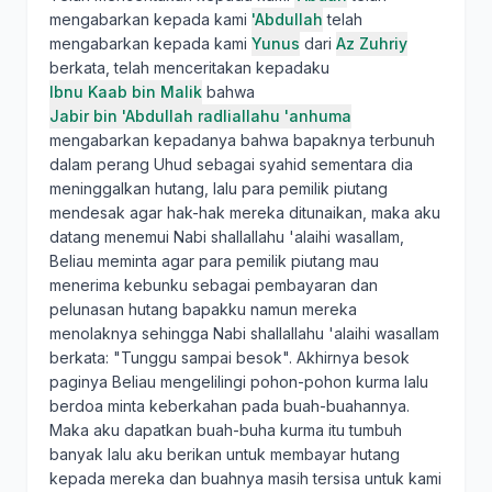
mengabarkan kepada kami
'Abdullah
telah
mengabarkan kepada kami
Yunus
dari
Az Zuhriy
berkata, telah menceritakan kepadaku
Ibnu Kaab bin Malik
bahwa
Jabir bin 'Abdullah radliallahu 'anhuma
mengabarkan kepadanya bahwa bapaknya terbunuh
dalam perang Uhud sebagai syahid sementara dia
meninggalkan hutang, lalu para pemilik piutang
mendesak agar hak-hak mereka ditunaikan, maka aku
datang menemui Nabi shallallahu 'alaihi wasallam,
Beliau meminta agar para pemilik piutang mau
menerima kebunku sebagai pembayaran dan
pelunasan hutang bapakku namun mereka
menolaknya sehingga Nabi shallallahu 'alaihi wasallam
berkata: "Tunggu sampai besok". Akhirnya besok
paginya Beliau mengelilingi pohon-pohon kurma lalu
berdoa minta keberkahan pada buah-buahannya.
Maka aku dapatkan buah-buha kurma itu tumbuh
banyak lalu aku berikan untuk membayar hutang
kepada mereka dan buahnya masih tersisa untuk kami