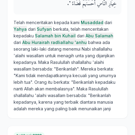
خِيَارِ النَّاسِ أَحْسَنَهُمْ قَضَاءً ‏"‏‏.‏
Telah menceritakan kepada kami
Musaddad
dari
Yahya
dari
Sufyan
berkata, telah menceritakan
kepadaku
Salamah bin Kuhail
dari
Abu Salamah
dari
Abu Hurairah radliallahu 'anhu
bahwa ada
seorang laki-laki datang menemui Nabi shallallahu
'alaihi wasallam untuk menagih unta yang dijanjikan
kepadanya. Maka Rasulullah shallallahu 'alaihi
wasallam bersabda: "Berikanlah". Mereka berkata:
"Kami tidak mendapatkannya kecuali yang umurnya
lebih tua". Orang itu berkata: "Berikanlah kepadaku
nanti Allah akan membalasnya". Maka Rasulullah
shallallahu 'alaihi wasallam bersabda: "Berikanlah
kepadanya, karena yang terbaik diantara manusia
adalah mereka yang paling baik menunaikan janji