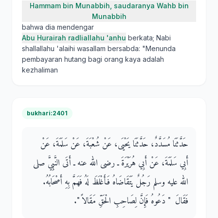
Hammam bin Munabbih, saudaranya Wahb bin
Munabbih
bahwa dia mendengar
Abu Hurairah radliallahu 'anhu
berkata; Nabi
shallallahu 'alaihi wasallam bersabda: "Menunda
pembayaran hutang bagi orang kaya adalah
kezhaliman
bukhari:2401
حَدَّثَنَا مُسَدَّدٌ، حَدَّثَنَا يَحْيَى، عَنْ شُعْبَةَ، عَنْ سَلَمَةَ، عَنْ
أَبِي سَلَمَةَ، عَنْ أَبِي هُرَيْرَةَ ـ رضى الله عنه ـ أَتَى النَّبِيَّ صلى
الله عليه وسلم رَجُلٌ يَتَقَاضَاهُ فَأَغْلَظَ لَهُ فَهَمَّ بِهِ أَصْحَابُهُ‏.‏
فَقَالَ ‏ "‏ دَعُوهُ فَإِنَّ لِصَاحِبِ الْحَقِّ مَقَالاً ‏"‏‏.‏