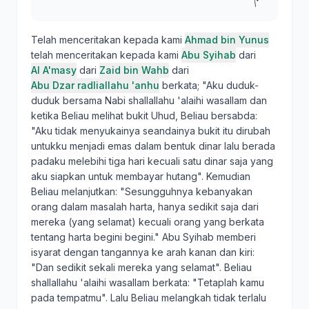
Telah menceritakan kepada kami
Ahmad bin Yunus
telah menceritakan kepada kami
Abu Syihab
dari
Al A'masy
dari
Zaid bin Wahb
dari
Abu Dzar radliallahu 'anhu
berkata; "Aku duduk-
duduk bersama Nabi shallallahu 'alaihi wasallam dan
ketika Beliau melihat bukit Uhud, Beliau bersabda:
"Aku tidak menyukainya seandainya bukit itu dirubah
untukku menjadi emas dalam bentuk dinar lalu berada
padaku melebihi tiga hari kecuali satu dinar saja yang
aku siapkan untuk membayar hutang". Kemudian
Beliau melanjutkan: "Sesungguhnya kebanyakan
orang dalam masalah harta, hanya sedikit saja dari
mereka (yang selamat) kecuali orang yang berkata
tentang harta begini begini." Abu Syihab memberi
isyarat dengan tangannya ke arah kanan dan kiri:
"Dan sedikit sekali mereka yang selamat". Beliau
shallallahu 'alaihi wasallam berkata: "Tetaplah kamu
pada tempatmu". Lalu Beliau melangkah tidak terlalu