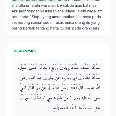
shallallahu 'alaihi wasallam bersabda atau katanya;
Aku mendengar Rasulullah shallallahu 'alaihi wasallam
bersabda: "Siapa yang mendapatkan hartanya pada
seseorang namun sudah rusak maka orang itu yang
paling berhak tentang harta itu dari pada orang lain
bukhari:2403
حَدَّثَنَا مُسَدَّدٌ، حَدَّثَنَا يَزِيدُ بْنُ زُرَيْعٍ، حَدَّثَنَا حُسَيْنٌ الْمُعَلِّمُ،
حَدَّثَنَا عَطَاءُ بْنُ أَبِي رَبَاحٍ، عَنْ جَابِرِ بْنِ عَبْدِ اللَّهِ ـ رضى
الله عنهما ـ قَالَ أَعْتَقَ رَجُلٌ غُلاَمًا لَهُ عَنْ دُبُرٍ فَقَالَ النَّبِيُّ
صلى الله عليه وسلم ‏ "‏ مَنْ يَشْتَرِيهِ مِنِّي ‏"‏‏.‏ فَاشْتَرَاهُ نُعَيْمُ بْنُ
عَبْدِ اللَّهِ، فَأَخَذَ ثَمَنَهُ، فَدَفَعَهُ إِلَيْهِ‏.‏