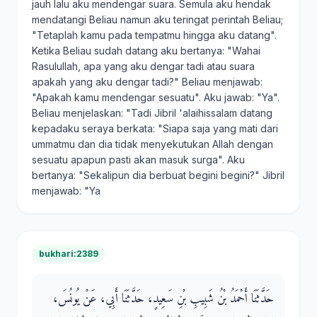
jauh lalu aku mendengar suara. Semula aku hendak
mendatangi Beliau namun aku teringat perintah Beliau;
"Tetaplah kamu pada tempatmu hingga aku datang".
Ketika Beliau sudah datang aku bertanya: "Wahai
Rasulullah, apa yang aku dengar tadi atau suara
apakah yang aku dengar tadi?" Beliau menjawab:
"Apakah kamu mendengar sesuatu". Aku jawab: "Ya".
Beliau menjelaskan: "Tadi Jibril 'alaihissalam datang
kepadaku seraya berkata: "Siapa saja yang mati dari
ummatmu dan dia tidak menyekutukan Allah dengan
sesuatu apapun pasti akan masuk surga". Aku
bertanya: "Sekalipun dia berbuat begini begini?" Jibril
menjawab: "Ya
bukhari:2389
حَدَّثَنَا أَحْمَدُ بْنُ شَبِيبِ بْنِ سَعِيدٍ، حَدَّثَنَا أَبِي، عَنْ يُونُسَ،