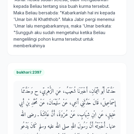
kepada Beliau tentang sisa buah kurma tersebut.
Maka Beliau bersabda: "Kabarkanlah hal ini kepada
'Umar bin Al Khaththob". Maka Jabir pergi menemui
'Umar lalu mengabarkannya, maka 'Umar berkata:
"Sungguh aku sudah mengetahui ketika Beliau
mengelilingi pohon kurma tersebut untuk
memberkahinya
bukhari:2397
حَدَّثَنَا أَبُو الْيَمَانِ، أَخْبَرَنَا شُعَيْبٌ، عَنِ الزُّهْرِيِّ، ح وَحَدَّثَنَا
إِسْمَاعِيلُ، قَالَ حَدَّثَنِي أَخِي، عَنْ سُلَيْمَانَ، عَنْ مُحَمَّدِ بْنِ أَبِي
عَتِيقٍ، عَنِ ابْنِ شِهَابٍ، عَنْ عُرْوَةَ، أَنَّ عَائِشَةَ ـ رضى الله
عنها ـ أَخْبَرَتْهُ أَنَّ رَسُولَ اللَّهِ صلى الله عليه وسلم كَانَ يَدْعُو