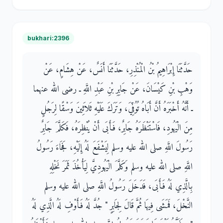
bukhari:2396
حَدَّثَنَا إِبْرَاهِيمُ بْنُ الْمُنْذِرِ، حَدَّثَنَا أَنَسٌ، عَنْ هِشَامٍ، عَنْ
وَهْبِ بْنِ كَيْسَانَ، عَنْ جَابِرِ بْنِ عَبْدِ اللَّهِ ـ رضى الله عنهما
ـ أَنَّهُ أَخْبَرَهُ أَنَّ أَبَاهُ تُوُفِّيَ، وَتَرَكَ عَلَيْهِ ثَلاَثِينَ وَسْقًا لِرَجُلٍ
مِنَ الْيَهُودِ، فَاسْتَنْظَرَهُ جَابِرٌ، فَأَبَى أَنْ يُنْظِرَهُ، فَكَلَّمَ جَابِرٌ
رَسُولَ اللَّهِ صلى الله عليه وسلم لِيَشْفَعَ لَهُ إِلَيْهِ، فَجَاءَ رَسُولُ
اللَّهِ صلى الله عليه وسلم وَكَلَّمَ الْيَهُودِيَّ لِيَأْخُذَ ثَمَرَ نَخْلِهِ
بِالَّذِي لَهُ فَأَبَى، فَدَخَلَ رَسُولُ اللَّهِ صلى الله عليه وسلم
النَّخْلَ، فَمَشَى فِيهَا ثُمَّ قَالَ لِجَابِرٍ ‏"‏ جُدَّ لَهُ فَأَوْفِ لَهُ الَّذِي لَهُ