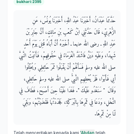
bukhari:2395
حَدَّثَنَا عَبْدَانُ، أَخْبَرَنَا عَبْدُ اللَّهِ، أَخْبَرَنَا يُونُسُ، عَنِ
الزُّهْرِيِّ، قَالَ حَدَّثَنِي ابْنُ كَعْبِ بْنِ مَالِكٍ، أَنَّ جَابِرَ بْنَ
عَبْدِ اللَّهِ ـ رضى الله عنهما ـ أَخْبَرَهُ أَنَّ أَبَاهُ قُتِلَ يَوْمَ أُحُدٍ
شَهِيدًا، وَعَلَيْهِ دَيْنٌ فَاشْتَدَّ الْغُرَمَاءُ فِي حُقُوقِهِمْ، فَأَتَيْتُ النَّبِيَّ
صلى الله عليه وسلم فَسَأَلَهُمْ أَنْ يَقْبَلُوا تَمْرَ حَائِطِي وَيُحَلِّلُوا
أَبِي فَأَبَوْا، فَلَمْ يُعْطِهِمِ النَّبِيُّ صلى الله عليه وسلم حَائِطِي،
وَقَالَ ‏ "‏ سَنَغْدُو عَلَيْكَ ‏"‏‏.‏ فَغَدَا عَلَيْنَا حِينَ أَصْبَحَ، فَطَافَ فِي
النَّخْلِ، وَدَعَا فِي ثَمَرِهَا بِالْبَرَكَةِ، فَجَدَدْتُهَا فَقَضَيْتُهُمْ، وَبَقِيَ
لَنَا مِنْ تَمْرِهَا‏.‏
Telah menceritakan kepada kami
'Abdan
telah