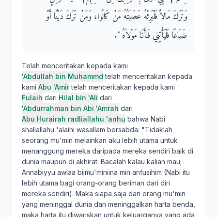
وَتَرَكَ مَالاً فَلْيَرِثْهُ عَصَبَتُهُ مَنْ كَانُوا، وَمَنْ تَرَكَ دَيْنًا أَوْ
ضَيَاعًا فَلْيَأْتِنِي فَأَنَا مَوْلاَهُ ‏"‏‏.‏
Telah menceritakan kepada kami
'Abdullah bin Muhammd
telah menceritakan kepada
kami
Abu 'Amir
telah menceritakan kepada kami
Fulaih
dari
Hilal bin 'Ali
dari
'Abdurrahman bin Abi 'Amrah
dari
Abu Hurairah radliallahu 'anhu
bahwa Nabi
shallallahu 'alaihi wasallam bersabda: "Tidaklah
seorang mu'min melainkan aku lebih utama untuk
menanggung mereka daripada mereka sendiri baik di
dunia maupun di akhirat. Bacalah kalau kalian mau;
Annabiyyu awlaa bilmu'miniina min anfusihim (Nabi itu
lebih utama bagi orang-orang beriman dari diri
mereka sendiri). Maka siapa saja dari orang mu'min
yang meninggal dunia dan meninggalkan harta benda,
maka harta itu diwariskan untuk keluarganya yang ada