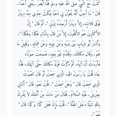
كُنْتُ مَعَ النَّبِيِّ صلى الله عليه وسلم فَلَمَّا أَبْصَرَ ـ يَعْنِي أُحُدًا ـ
قَالَ ‏"‏ مَا أُحِبُّ أَنَّهُ يُحَوَّلُ لِي ذَهَبًا يَمْكُثُ عِنْدِي مِنْهُ دِينَارٌ
فَوْقَ ثَلاَثٍ، إِلاَّ دِينَارًا أُرْصِدُهُ لِدَيْنٍ ‏"‏‏.‏ ثُمَّ قَالَ ‏"‏ إِنَّ
الأَكْثَرِينَ هُمُ الأَقَلُّونَ، إِلاَّ مَنْ قَالَ بِالْمَالِ هَكَذَا وَهَكَذَا ‏"‏‏.‏
وَأَشَارَ أَبُو شِهَابٍ بَيْنَ يَدَيْهِ وَعَنْ يَمِينِهِ وَعَنْ شِمَالِهِ ـ وَقَلِيلٌ مَا
هُمْ ـ وَقَالَ مَكَانَكَ‏.‏ وَتَقَدَّمَ غَيْرَ بَعِيدٍ، فَسَمِعْتُ صَوْتًا،
فَأَرَدْتُ أَنْ آتِيَهُ، ثُمَّ ذَكَرْتُ قَوْلَهُ مَكَانَكَ حَتَّى آتِيَكَ، فَلَمَّا
جَاءَ قُلْتُ يَا رَسُولَ اللَّهِ، الَّذِي سَمِعْتُ أَوْ قَالَ الصَّوْتُ
الَّذِي سَمِعْتُ قَالَ ‏"‏ وَهَلْ سَمِعْتَ ‏"‏‏.‏ قُلْتُ نَعَمْ‏.‏ قَالَ ‏"‏ أَتَانِي
جِبْرِيلُ ـ عَلَيْهِ السَّلاَمُ ـ فَقَالَ مَنْ مَاتَ مِنْ أُمَّتِكَ لاَ يُشْرِكُ
بِاللَّهِ شَيْئًا دَخَلَ الْجَنَّةَ ‏"‏‏.‏ قُلْتُ وَإِنْ فَعَلَ كَذَا وَكَذَا قَالَ ‏"‏
نَعَمْ ‏"‏‏.‏