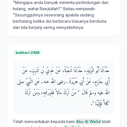
"Mengapa anda banyak meminta perlindungan dari
hutang, wahai Rasulullah?" Beliau menjawab:
"Sesungguhnya seseorang apabila sedang
berhutang ketika dia berbicara biasanya berdusta
dan bila berjanji sering menyelisihinya
bukhari:2398
حَدَّثَنَا أَبُو الْوَلِيدِ، حَدَّثَنَا شُعْبَةُ، عَنْ عَدِيِّ بْنِ ثَابِتٍ، عَنْ
أَبِي حَازِمٍ، عَنْ أَبِي هُرَيْرَةَ ـ رضى الله عنه ـ عَنِ النَّبِيِّ صلى
الله عليه وسلم قَالَ ‏ "‏ مَنْ تَرَكَ مَالاً فَلِوَرَثَتِهِ، وَمَنْ تَرَكَ
كَلاًّ فَإِلَيْنَا ‏"‏‏.‏
Telah menceritakan kepada kami
Abu Al Walid
telah