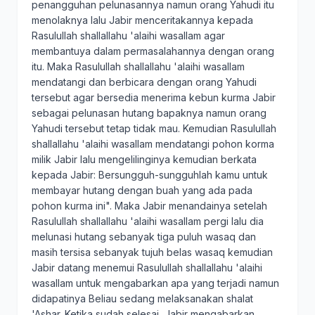
penangguhan pelunasannya namun orang Yahudi itu
menolaknya lalu Jabir menceritakannya kepada
Rasulullah shallallahu 'alaihi wasallam agar
membantuya dalam permasalahannya dengan orang
itu. Maka Rasulullah shallallahu 'alaihi wasallam
mendatangi dan berbicara dengan orang Yahudi
tersebut agar bersedia menerima kebun kurma Jabir
sebagai pelunasan hutang bapaknya namun orang
Yahudi tersebut tetap tidak mau. Kemudian Rasulullah
shallallahu 'alaihi wasallam mendatangi pohon korma
milik Jabir lalu mengelilinginya kemudian berkata
kepada Jabir: Bersungguh-sungguhlah kamu untuk
membayar hutang dengan buah yang ada pada
pohon kurma ini". Maka Jabir menandainya setelah
Rasulullah shallallahu 'alaihi wasallam pergi lalu dia
melunasi hutang sebanyak tiga puluh wasaq dan
masih tersisa sebanyak tujuh belas wasaq kemudian
Jabir datang menemui Rasulullah shallallahu 'alaihi
wasallam untuk mengabarkan apa yang terjadi namun
didapatinya Beliau sedang melaksanakan shalat
'Ashar. Ketika sudah selesai, Jabir mengabarkan