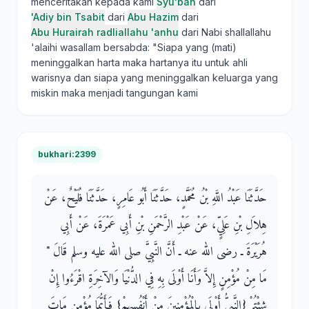
menceritakan kepada kami
Syu'bah
dari
'Adiy bin Tsabit
dari
Abu Hazim
dari
Abu Hurairah radliallahu 'anhu
dari Nabi shallallahu
'alaihi wasallam bersabda: "Siapa yang (mati)
meninggalkan harta maka hartanya itu untuk ahli
warisnya dan siapa yang meninggalkan keluarga yang
miskin maka menjadi tangungan kami
bukhari:2399
حَدَّثَنَا عَبْدُ اللَّهِ بْنُ مُحَمَّدٍ، حَدَّثَنَا أَبُو عَامِرٍ، حَدَّثَنَا فُلَيْحٌ، عَنْ
هِلاَلِ بْنِ عَلِيٍّ، عَنْ عَبْدِ الرَّحْمَنِ بْنِ أَبِي عَمْرَةَ، عَنْ أَبِي
هُرَيْرَةَ ـ رضى الله عنه ـ أَنَّ النَّبِيَّ صلى الله عليه وسلم قَالَ ‏"‏
مَا مِنْ مُؤْمِنٍ إِلاَّ وَأَنَا أَوْلَى بِهِ فِي الدُّنْيَا وَالآخِرَةِ اقْرَءُوا إِنْ
شِئْتُمْ ‏{‏النَّبِيُّ أَوْلَى بِالْمُؤْمِنِينَ مِنْ أَنْفُسِهِمْ‏}‏ فَأَيُّمَا مُؤْمِنٍ مَاتَ