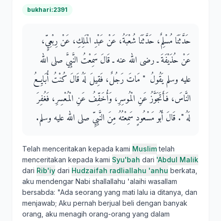
bukhari:2391
حَدَّثَنَا مُسْلِمٌ، حَدَّثَنَا شُعْبَةُ، عَنْ عَبْدِ الْمَلِكِ، عَنْ رِبْعِيٍّ،
عَنْ حُذَيْفَةَ ـ رضى الله عنه ـ قَالَ سَمِعْتُ النَّبِيَّ صلى الله
عليه وسلم يَقُولُ ‏ "‏ مَاتَ رَجُلٌ، فَقِيلَ لَهُ قَالَ كُنْتُ أُبَايِعُ
النَّاسَ، فَأَتَجَوَّزُ عَنِ الْمُوسِرِ، وَأُخَفِّفُ عَنِ الْمُعْسِرِ، فَغُفِرَ
لَهُ ‏"‏‏.‏ قَالَ أَبُو مَسْعُودٍ سَمِعْتُهُ مِنَ النَّبِيِّ صلى الله عليه وسلم‏.‏
Telah menceritakan kepada kami
Muslim
telah
menceritakan kepada kami
Syu'bah
dari
'Abdul Malik
dari
Rib'iy
dari
Hudzaifah radliallahu 'anhu
berkata,
aku mendengar Nabi shallallahu 'alaihi wasallam
bersabda: "Ada seorang yang mati lalu ia ditanya, dan
menjawab; Aku pernah berjual beli dengan banyak
orang, aku menagih orang-orang yang dalam