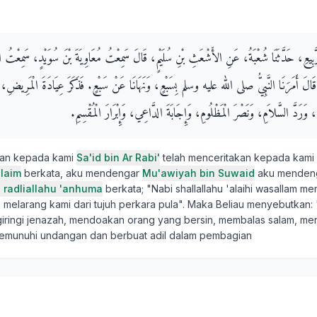
رَّبِيعِ، حَدَّثَنَا شُعْبَةُ، عَنِ الأَشْعَثِ بْنِ سُلَيْمٍ، قَالَ سَمِعْتُ مُعَاوِيَةَ بْنَ سُوَيْدٍ، سَمِعْتُ ال
َمَرَنَا النَّبِيُّ صلى الله عليه وسلم بِسَبْعٍ، وَنَهَانَا عَنْ سَبْعٍ‏.‏ فَذَكَرَ عِيَادَةَ الْمَرِيضِ، وَات
رَدَّ السَّلاَمِ، وَنَصْرَ الْمَظْلُومِ، وَإِجَابَةَ الدَّاعِي، وَإِبْرَارَ الْمُقْسِمِ‏.‏
kan kepada kami
Sa'id bin Ar Rabi'
telah menceritakan kepada kami
ulaim
berkata, aku mendengar
Mu'awiyah bin Suwaid
aku menden
ib radliallahu 'anhuma
berkata; "Nabi shallallahu 'alaihi wasallam m
n melarang kami dari tujuh perkara pula". Maka Beliau menyebutkan
giringi jenazah, mendoakan orang yang bersin, membalas salam, m
memunuhi undangan dan berbuat adil dalam pembagian