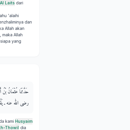
Al Laits
dari
hu 'alaihi
menzhaliminya dan
a Allah akan
 maka Allah
 siapa yang
حَدَّثَنَا عُثْمَانُ بْنُ أَ
رضى الله عنه ـ يَقُولُ ق
ada kami
Husyaim
th-Thowil
dia