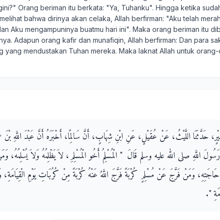
ni?" Orang beriman itu berkata: "Ya, Tuhanku". Hingga ketika suda
melihat bahwa dirinya akan celaka, Allah berfirman: "Aku telah mer
dan Aku mengampuninya buatmu hari ini". Maka orang beriman itu dib
ya. Adapun orang kafir dan munafiqin, Allah berfirman: Dan para sa
ng yang mendustakan Tuhan mereka. Maka laknat Allah untuk orang
كَيْرٍ، حَدَّثَنَا اللَّيْثُ، عَنْ عُقَيْلٍ، عَنِ ابْنِ شِهَابٍ، أَنَّ سَالِمًا، أَخْبَرَهُ أَنَّ عَبْدَ اللَّهِ بْ
رَسُولَ اللَّهِ صلى الله عليه وسلم قَالَ ‏ "‏ الْمُسْلِمُ أَخُو الْمُسْلِمِ، لاَ يَظْلِمُهُ وَلاَ يُسْلِمُهُ، وَ
َاجَتِهِ، وَمَنْ فَرَّجَ عَنْ مُسْلِمٍ كُرْبَةً فَرَّجَ اللَّهُ عَنْهُ كُرْبَةً مِنْ كُرُبَاتِ يَوْمِ الْقِيَامَةِ، وَ
ةِ ‏"‏‏.‏