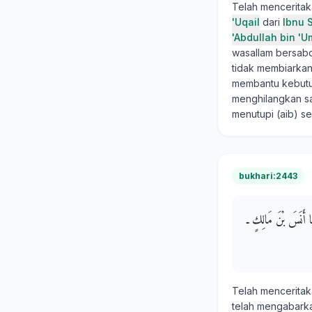
Telah mencerita
'Uqail
dari
Ibnu 
'Abdullah bin 'U
wasallam bersabd
tidak membiarkan
membantu kebutu
menghilangkan sa
menutupi (aib) s
bukhari:2443
عَا أَنَسَ بْنَ مَالِكٍ ـ
Telah mencerita
telah mengabark