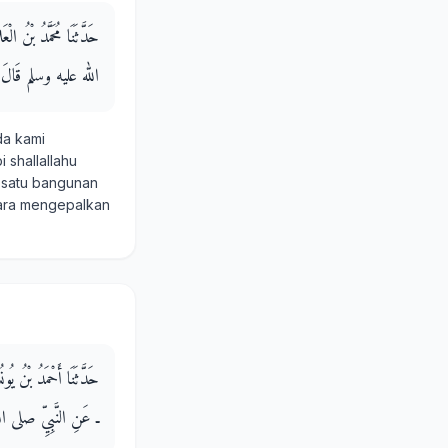
حَدَّثَنَا مُحَمَّدُ بْنُ
الله عليه وسلم قَالَ ‏ "‏ ال
da kami
i shallallahu
n satu bangunan
cara mengepalkan
حَدَّثَنَا أَحْمَدُ بْنُ ي
ـ عَنِ النَّبِيِّ صلى الله