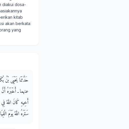
h diakui dosa-
ahasiakannya
erikan kitab
ksi akan berkata:
-orang yang
حَدَّثَنَا يَحْيَى بْنُ بُ
عنهما ـ أَخْبَرَهُ أَنَّ 
أَخِيهِ كَانَ اللَّهُ فِي ح
سَتَرَهُ اللَّهُ يَوْمَ الْقِيَامَ