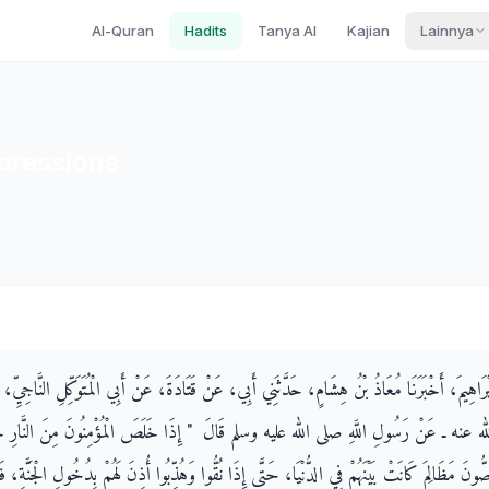
Al-Quran
Hadits
Tanya AI
Kajian
Lainnya
pressions
ِبْرَاهِيمَ، أَخْبَرَنَا مُعَاذُ بْنُ هِشَامٍ، حَدَّثَنِي أَبِي، عَنْ قَتَادَةَ، عَنْ أَبِي الْمُتَوَكِّلِ النَّاجِيِّ
عنه ـ عَنْ رَسُولِ اللَّهِ صلى الله عليه وسلم قَالَ ‏ "‏ إِذَا خَلَصَ الْمُؤْمِنُونَ مِنَ النَّارِ حُبِسُ
َقَاصُّونَ مَظَالِمَ كَانَتْ بَيْنَهُمْ فِي الدُّنْيَا، حَتَّى إِذَا نُقُّوا وَهُذِّبُوا أُذِنَ لَهُمْ بِدُخُولِ الْجَنَّةِ، ف