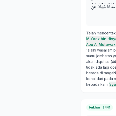
حَدَّثَنَا شَيْبَانُ عَنْ
Telah mencerita
Mu'adz bin His
Abu Al Mutawakk
'alaihi wasallam
suatu jembatan y
akan diqishas (di
tidak ada lagi d
berada di tangaN
kenal dari pada 
kepada kami
Sya
bukhari:2441