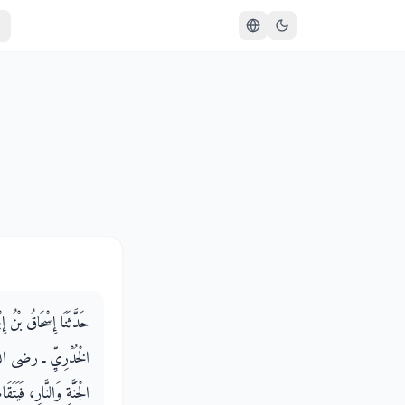
حَدَّثَنَا إِسْحَاقُ بْنُ إ
الْخُدْرِيِّ ـ رضى الله 
الْجَنَّةِ وَالنَّارِ، فَيَت