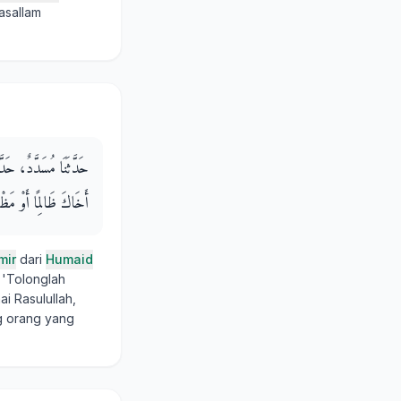
wasallam
حَدَّثَنَا مُسَدَّدٌ، ح
أَخَاكَ ظَالِمًا أَوْ مَظْلُ
mir
dari
Humaid
: 'Tolonglah
i Rasulullah,
g orang yang