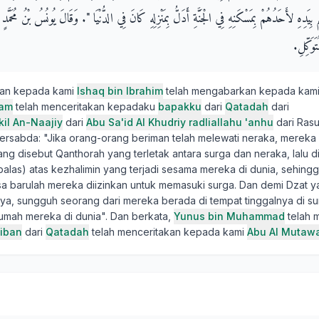
 لأَحَدُهُمْ بِمَسْكَنِهِ فِي الْجَنَّةِ أَدَلُّ بِمَنْزِلِهِ كَانَ فِي الدُّنْيَا ‏"‏‏.‏ وَقَالَ يُونُسُ بْنُ مُحَمَّدٍ 
َوَكِّلِ‏.‏
kan kepada kami
Ishaq bin Ibrahim
telah mengabarkan kepada kam
yam
telah menceritakan kepadaku
bapakku
dari
Qatadah
dari
il An-Naajiy
dari
Abu Sa'id Al Khudriy radliallahu 'anhu
dari Rasul
 bersabda: "Jika orang-orang beriman telah melewati neraka, mereka 
ang disebut Qanthorah yang terletak antara surga dan neraka, lalu 
balas) atas kezhalimin yang terjadi sesama mereka di dunia, sehingg
osa barulah mereka diizinkan untuk memasuki surga. Dan demi Dzat y
ya, sungguh seorang dari mereka berada di tempat tinggalnya di su
rumah mereka di dunia". Dan berkata,
Yunus bin Muhammad
telah 
iban
dari
Qatadah
telah menceritakan kepada kami
Abu Al Mutawa