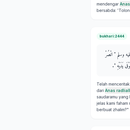
mendengar
Anas
bersabda: 'Tolon
bukhari:2444
يه وسلم ‏"‏ انْصُرْ
 يَدَيْهِ ‏"‏‏.‏
Telah mencerita
dari
Anas radlia
saudaramu yang b
jelas kami faham
berbuat zhalim?"