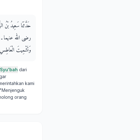
حَدَّثَنَا سَعِيدُ بْنُ ال
رضى الله عنهما ـ قَالَ أ،
وَتَشْمِيتَ الْعَاطِسِ، وَ
Syu'bah
dari
gar
emerintahkan kami
: "Menjenguk
enolong orang