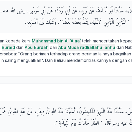
 الْعَلاَءِ، حَدَّثَنَا أَبُو أُسَامَةَ، عَنْ بُرَيْدٍ، عَنْ أَبِي بُرْدَةَ، عَنْ أَبِي مُوسَى ـ رضى الله عنه ـ
ْمُؤْمِنُ لِلْمُؤْمِنِ كَالْبُنْيَانِ يَشُدُّ بَعْضُهُ بَعْضًا ‏"‏‏.‏ وَشَبَّكَ بَيْنَ أَصَابِعِهِ‏.‏
kan kepada kami
Muhammad bin Al 'Alaa'
telah menceritakan kepa
i
Buraid
dari
Abu Burdah
dari
Abu Musa radliallahu 'anhu
dari Nab
 bersabda: "Orang beriman terhadap orang beriman lainnya bagaika
ain saling menguatkan". Dan Beliau mendemontrasikannya dengan 
ُونُسَ، حَدَّثَنَا عَبْدُ الْعَزِيزِ الْمَاجِشُونُ، أَخْبَرَنَا عَبْدُ اللَّهِ بْنُ دِينَارٍ، عَنْ عَبْدِ اللَّهِ بْن
 عليه وسلم قَالَ ‏ "‏ الظُّلْمُ ظُلُمَاتٌ يَوْمَ الْقِيَامَةِ ‏"‏‏.‏