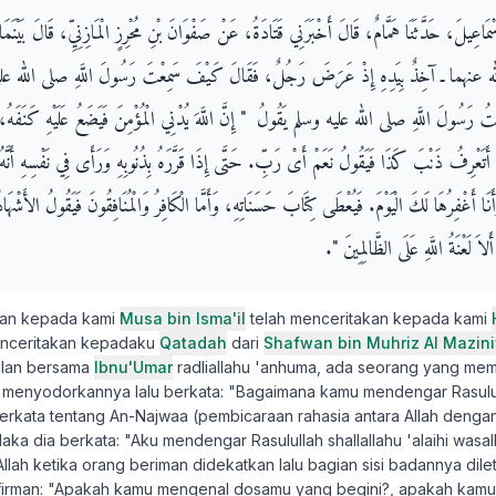
مَاعِيلَ، حَدَّثَنَا هَمَّامٌ، قَالَ أَخْبَرَنِي قَتَادَةُ، عَنْ صَفْوَانَ بْنِ مُحْرِزٍ الْمَازِنِيِّ، قَالَ بَيْنَمَ
ه عنهما ـ آخِذٌ بِيَدِهِ إِذْ عَرَضَ رَجُلٌ، فَقَالَ كَيْفَ سَمِعْتَ رَسُولَ اللَّهِ صلى الله ع
ُ رَسُولَ اللَّهِ صلى الله عليه وسلم يَقُولُ ‏ "‏ إِنَّ اللَّهَ يُدْنِي الْمُؤْمِنَ فَيَضَعُ عَلَيْهِ كَنَفَهُ، وَ
تَعْرِفُ ذَنْبَ كَذَا فَيَقُولُ نَعَمْ أَىْ رَبِّ‏.‏ حَتَّى إِذَا قَرَّرَهُ بِذُنُوبِهِ وَرَأَى فِي نَفْسِهِ أَنَّهُ 
َنَا أَغْفِرُهَا لَكَ الْيَوْمَ‏.‏ فَيُعْطَى كِتَابَ حَسَنَاتِهِ، وَأَمَّا الْكَافِرُ وَالْمُنَافِقُونَ فَيَقُولُ الأَشْهَاد
َ لَعْنَةُ اللَّهِ عَلَى الظَّالِمِينَ ‏"‏‏.‏
kan kepada kami
Musa bin Isma'il
telah menceritakan kepada kami
menceritakan kepadaku
Qatadah
dari
Shafwan bin Muhriz Al Mazini
alan bersama
Ibnu'Umar
radliallahu 'anhuma, ada seorang yang m
 menyodorkannya lalu berkata: "Bagaimana kamu mendengar Rasulull
 berkata tentang An-Najwaa (pembicaraan rahasia antara Allah den
aka dia berkata: "Aku mendengar Rasulullah shallallahu 'alaihi wasa
lah ketika orang beriman didekatkan lalu bagian sisi badannya dil
erfirman: "Apakah kamu mengenal dosamu yang begini?, apakah kam