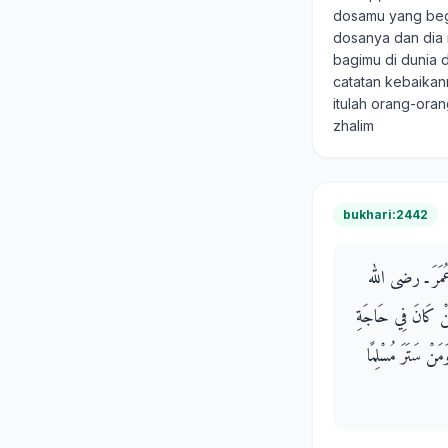
dosamu yang begi
dosanya dan dia 
bagimu di dunia 
catatan kebaikann
itulah orang-ora
zhalim
bukhari:2442
نَ عُمَرَ ـ رضى الله
مَنْ كَانَ فِي حَاجَةِ
مَنْ سَتَرَ مُسْلِمًا