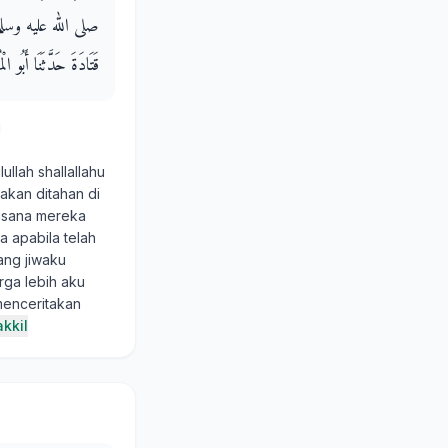
صلى الله عليه وسلم بِيَدِهِ
قَتَادَةَ حَدَّثَنَا أَبُو الْمُت
i
ullah shallallahu
akan ditahan di
disana mereka
a apabila telah
ang jiwaku
rga lebih aku
menceritakan
kkil