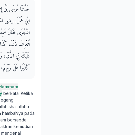
حَدَّثَنَا مُوسَى بْنُ إِسْ
ابْنِ عُمَرَ ـ رضى الل
النَّجْوَى فَقَالَ سَمِعْت
أَتَعْرِفُ ذَنْبَ كَذَا أَ
عَلَيْكَ فِي الدُّنْيَا، وَأ
كَذَبُوا عَلَى رَبِّهِمْ، أَلا
Hammam
y
berkata; Ketika
emegang
ah shallallahu
gan hambaNya pada
llam bersabda:
etakkan kemudian
u mengenal