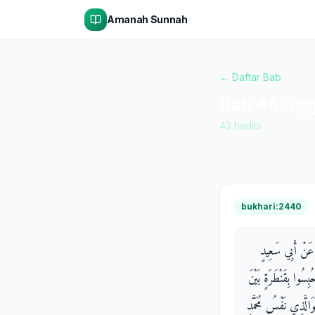
Amanah Sunnah
← Daftar Bab
Bab
46
:
Op
43
hadits
bukhari:2440
، عَنْ أَبِي سَعِيدٍ
وا بِقَنْطَرَةٍ بَيْنَ
َوَالَّذِي نَفْسُ مُحَمَّدٍ