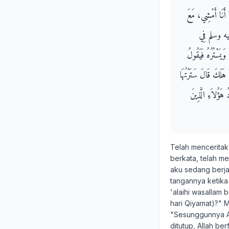
ا أَنَا أَمْشِي، مَعَ
ليه وسلم فِي
يَسْتُرُهُ فَيَقُولُ
هَلَكَ قَالَ سَتَرْتُهَا
ُ هَؤُلاَءِ الَّذِينَ
Telah mencerita
berkata, telah 
aku sedang berj
tangannya ketika
'alaihi wasallam
hari Qiyamat)?" M
"Sesunggunnya Al
ditutup, Allah b