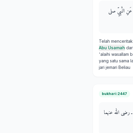
 عَنِ النَّبِيِّ صلى
Telah mencerita
Abu Usamah
dar
'alaihi wasallam
yang satu sama l
jari jemari Beliau
bukhari:2447
ِ عُمَرَ ـ رضى الله عنهما