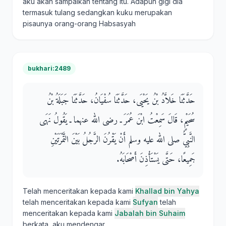
aku akan sampaikan tentang itu. Adapun gigi dia
termasuk tulang sedangkan kuku merupakan
pisaunya orang-orang Habsasyah
bukhari:2489
حَدَّثَنَا خَلاَّدُ بْنُ يَحْيَى، حَدَّثَنَا سُفْيَانُ، حَدَّثَنَا جَبَلَةُ بْنُ
سُحَيْمٍ، قَالَ سَمِعْتُ ابْنَ عُمَرَ ـ رضى الله عنهما ـ يَقُولُ نَهَى
النَّبِيُّ صلى الله عليه وسلم أَنْ يَقْرُنَ الرَّجُلُ بَيْنَ التَّمْرَتَيْنِ
جَمِيعًا، حَتَّى يَسْتَأْذِنَ أَصْحَابَهُ‏.‏
Telah menceritakan kepada kami
Khallad bin Yahya
telah menceritakan kepada kami
Sufyan
telah
menceritakan kepada kami
Jabalah bin Suhaim
berkata, aku mendengar