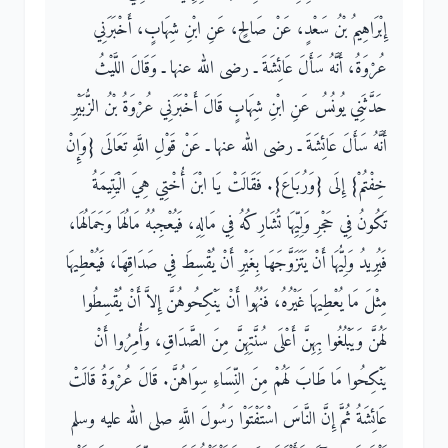
إِبْرَاهِيمُ بْنُ سَعْدٍ، عَنْ صَالِحٍ، عَنِ ابْنِ شِهَابٍ، أَخْبَرَنِي
عُرْوَةُ، أَنَّهُ سَأَلَ عَائِشَةَ ـ رضى الله عنها ـ وَقَالَ اللَّيْثُ
حَدَّثَنِي يُونُسُ عَنِ ابْنِ شِهَابٍ قَالَ أَخْبَرَنِي عُرْوَةُ بْنُ الزُّبَيْرِ
أَنَّهُ سَأَلَ عَائِشَةَ ـ رضى الله عنها ـ عَنْ قَوْلِ اللَّهِ تَعَالَى ‏{‏وَإِنْ
خِفْتُمْ‏}‏ إِلَى ‏{‏وَرُبَاعَ‏}‏‏.‏ فَقَالَتْ يَا ابْنَ أُخْتِي هِيَ الْيَتِيمَةُ
تَكُونُ فِي حَجْرِ وَلِيِّهَا تُشَارِكُهُ فِي مَالِهِ، فَيُعْجِبُهُ مَالُهَا وَجَمَالُهَا،
فَيُرِيدُ وَلِيُّهَا أَنْ يَتَزَوَّجَهَا بِغَيْرِ أَنْ يُقْسِطَ فِي صَدَاقِهَا، فَيُعْطِيهَا
مِثْلَ مَا يُعْطِيهَا غَيْرُهُ، فَنُهُوا أَنْ يَنْكِحُوهُنَّ إِلاَّ أَنْ يُقْسِطُوا
لَهُنَّ وَيَبْلُغُوا بِهِنَّ أَعْلَى سُنَّتِهِنَّ مِنَ الصَّدَاقِ، وَأُمِرُوا أَنْ
يَنْكِحُوا مَا طَابَ لَهُمْ مِنَ النِّسَاءِ سِوَاهُنَّ‏.‏ قَالَ عُرْوَةُ قَالَتْ
عَائِشَةُ ثُمَّ إِنَّ النَّاسَ اسْتَفْتَوْا رَسُولَ اللَّهِ صلى الله عليه وسلم