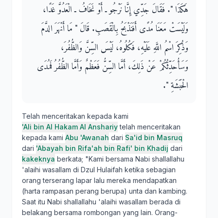
هَكَذَا ‏"‏‏.‏ فَقَالَ جَدِّي إِنَّا نَرْجُو ـ أَوْ نَخَافُ ـ الْعَدُوَّ غَدًا،
وَلَيْسَتْ مَعَنَا مُدًى أَفَنَذْبَحُ بِالْقَصَبِ‏.‏ قَالَ ‏"‏ مَا أَنْهَرَ الدَّمَ
وَذُكِرَ اسْمُ اللَّهِ عَلَيْهِ، فَكُلُوهُ، لَيْسَ السِّنَّ وَالظُّفُرَ،
وَسَأُحَدِّثُكُمْ عَنْ ذَلِكَ، أَمَّا السِّنُّ فَعَظْمٌ وَأَمَّا الظُّفُرُ فَمُدَى
الْحَبَشَةِ ‏"‏‏.‏
Telah menceritakan kepada kami
'Ali bin Al Hakam Al Anshariy
telah menceritakan
kepada kami
Abu 'Awanah
dari
Sa'id bin Masruq
dari
'Abayah bin Rifa'ah bin Rafi' bin Khadij
dari
kakeknya
berkata; "Kami bersama Nabi shallallahu
'alaihi wasallam di Dzul Hulaifah ketika sebagian
orang terserang lapar lalu mereka mendapatkan
(harta rampasan perang berupa) unta dan kambing.
Saat itu Nabi shallallahu 'alaihi wasallam berada di
belakang bersama rombongan yang lain. Orang-