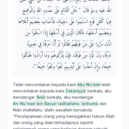
الله عليه وسلم قَالَ ‏ "‏ مَثَلُ الْقَائِمِ عَلَى حُدُودِ اللَّهِ وَالْوَاقِعِ
فِيهَا كَمَثَلِ قَوْمٍ اسْتَهَمُوا عَلَى سَفِينَةٍ، فَأَصَابَ بَعْضُهُمْ أَعْلاَهَا
وَبَعْضُهُمْ أَسْفَلَهَا، فَكَانَ الَّذِينَ فِي أَسْفَلِهَا إِذَا اسْتَقَوْا مِنَ
الْمَاءِ مَرُّوا عَلَى مَنْ فَوْقَهُمْ فَقَالُوا لَوْ أَنَّا خَرَقْنَا فِي نَصِيبِنَا
خَرْقًا، وَلَمْ نُؤْذِ مَنْ فَوْقَنَا‏.‏ فَإِنْ يَتْرُكُوهُمْ وَمَا أَرَادُوا هَلَكُوا
جَمِيعًا، وَإِنْ أَخَذُوا عَلَى أَيْدِيهِمْ نَجَوْا وَنَجَوْا جَمِيعًا ‏"‏‏.‏
Telah menceritakan kepada kami
Abu Nu'aim
telah
menceritakan kepada kami
Zakariyya'
berkata, aku
mendengar
'Amir
berkata, aku mendengar
An-Nu'man bin Basyir radliallahu 'anhuma
dari
Nabi shallallahu 'alaihi wasallam bersabda:
"Perumpamaan orang yang menegakkan hukum Allah
dan orang yang diam terhadapnya seperti
sekelompok orang yang berlayar dengan sebuah