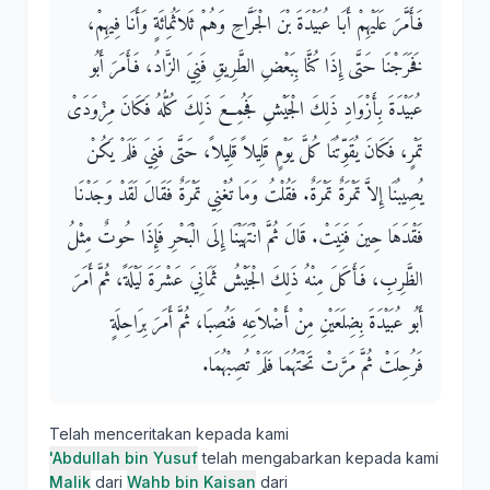
فَأَمَّرَ عَلَيْهِمْ أَبَا عُبَيْدَةَ بْنَ الْجَرَّاحِ وَهُمْ ثَلاَثُمِائَةٍ وَأَنَا فِيهِمْ،
فَخَرَجْنَا حَتَّى إِذَا كُنَّا بِبَعْضِ الطَّرِيقِ فَنِيَ الزَّادُ، فَأَمَرَ أَبُو
عُبَيْدَةَ بِأَزْوَادِ ذَلِكَ الْجَيْشِ فَجُمِعَ ذَلِكَ كُلُّهُ فَكَانَ مِزْوَدَىْ
تَمْرٍ، فَكَانَ يُقَوِّتُنَا كُلَّ يَوْمٍ قَلِيلاً قَلِيلاً، حَتَّى فَنِيَ فَلَمْ يَكُنْ
يُصِيبُنَا إِلاَّ تَمْرَةٌ تَمْرَةٌ‏.‏ فَقُلْتُ وَمَا تُغْنِي تَمْرَةٌ فَقَالَ لَقَدْ وَجَدْنَا
فَقْدَهَا حِينَ فَنِيَتْ‏.‏ قَالَ ثُمَّ انْتَهَيْنَا إِلَى الْبَحْرِ فَإِذَا حُوتٌ مِثْلُ
الظَّرِبِ، فَأَكَلَ مِنْهُ ذَلِكَ الْجَيْشُ ثَمَانِيَ عَشْرَةَ لَيْلَةً، ثُمَّ أَمَرَ
أَبُو عُبَيْدَةَ بِضِلَعَيْنِ مِنْ أَضْلاَعِهِ فَنُصِبَا، ثُمَّ أَمَرَ بِرَاحِلَةٍ
فَرُحِلَتْ ثُمَّ مَرَّتْ تَحْتَهُمَا فَلَمْ تُصِبْهُمَا‏.‏
Telah menceritakan kepada kami
'Abdullah bin Yusuf
telah mengabarkan kepada kami
Malik
dari
Wahb bin Kaisan
dari