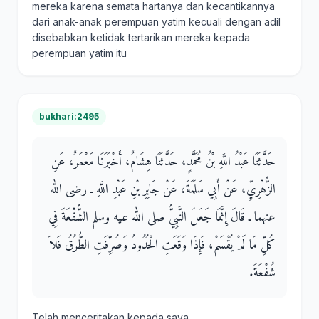
mereka karena semata hartanya dan kecantikannya
dari anak-anak perempuan yatim kecuali dengan adil
disebabkan ketidak tertarikan mereka kepada
perempuan yatim itu
bukhari:2495
حَدَّثَنَا عَبْدُ اللَّهِ بْنُ مُحَمَّدٍ، حَدَّثَنَا هِشَامٌ، أَخْبَرَنَا مَعْمَرٌ، عَنِ
الزُّهْرِيِّ، عَنْ أَبِي سَلَمَةَ، عَنْ جَابِرِ بْنِ عَبْدِ اللَّهِ ـ رضى الله
عنهما ـ قَالَ إِنَّمَا جَعَلَ النَّبِيُّ صلى الله عليه وسلم الشُّفْعَةَ فِي
كُلِّ مَا لَمْ يُقْسَمْ، فَإِذَا وَقَعَتِ الْحُدُودُ وَصُرِّفَتِ الطُّرُقُ فَلاَ
شُفْعَةَ‏.‏
Telah menceritakan kepada saya