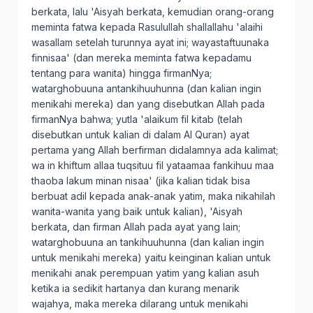
berkata, lalu 'Aisyah berkata, kemudian orang-orang
meminta fatwa kepada Rasulullah shallallahu 'alaihi
wasallam setelah turunnya ayat ini; wayastaftuunaka
finnisaa' (dan mereka meminta fatwa kepadamu
tentang para wanita) hingga firmanNya;
watarghobuuna antankihuuhunna (dan kalian ingin
menikahi mereka) dan yang disebutkan Allah pada
firmanNya bahwa; yutla 'alaikum fil kitab (telah
disebutkan untuk kalian di dalam Al Quran) ayat
pertama yang Allah berfirman didalamnya ada kalimat;
wa in khiftum allaa tuqsituu fil yataamaa fankihuu maa
thaoba lakum minan nisaa' (jika kalian tidak bisa
berbuat adil kepada anak-anak yatim, maka nikahilah
wanita-wanita yang baik untuk kalian), 'Aisyah
berkata, dan firman Allah pada ayat yang lain;
watarghobuuna an tankihuuhunna (dan kalian ingin
untuk menikahi mereka) yaitu keinginan kalian untuk
menikahi anak perempuan yatim yang kalian asuh
ketika ia sedikit hartanya dan kurang menarik
wajahya, maka mereka dilarang untuk menikahi