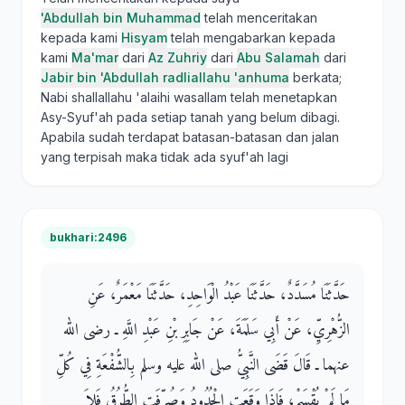
'Abdullah bin Muhammad
telah menceritakan
kepada kami
Hisyam
telah mengabarkan kepada
kami
Ma'mar
dari
Az Zuhriy
dari
Abu Salamah
dari
Jabir bin 'Abdullah radliallahu 'anhuma
berkata;
Nabi shallallahu 'alaihi wasallam telah menetapkan
Asy-Syuf'ah pada setiap tanah yang belum dibagi.
Apabila sudah terdapat batasan-batasan dan jalan
yang terpisah maka tidak ada syuf'ah lagi
bukhari:2496
حَدَّثَنَا مُسَدَّدٌ، حَدَّثَنَا عَبْدُ الْوَاحِدِ، حَدَّثَنَا مَعْمَرٌ، عَنِ
الزُّهْرِيِّ، عَنْ أَبِي سَلَمَةَ، عَنْ جَابِرِ بْنِ عَبْدِ اللَّهِ ـ رضى الله
عنهما ـ قَالَ قَضَى النَّبِيُّ صلى الله عليه وسلم بِالشُّفْعَةِ فِي كُلِّ
مَا لَمْ يُقْسَمْ، فَإِذَا وَقَعَتِ الْحُدُودُ وَصُرِّفَتِ الطُّرُقُ فَلاَ