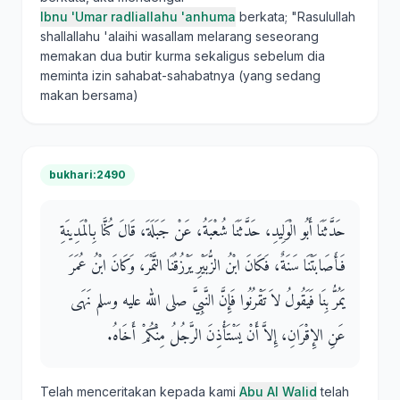
Ibnu 'Umar radliallahu 'anhuma
berkata; "Rasulullah
shallallahu 'alaihi wasallam melarang seseorang
memakan dua butir kurma sekaligus sebelum dia
meminta izin sahabat-sahabatnya (yang sedang
makan bersama)
bukhari:2490
حَدَّثَنَا أَبُو الْوَلِيدِ، حَدَّثَنَا شُعْبَةُ، عَنْ جَبَلَةَ، قَالَ كُنَّا بِالْمَدِينَةِ
فَأَصَابَتْنَا سَنَةٌ، فَكَانَ ابْنُ الزُّبَيْرِ يَرْزُقُنَا التَّمْرَ، وَكَانَ ابْنُ عُمَرَ
يَمُرُّ بِنَا فَيَقُولُ لاَ تَقْرُنُوا فَإِنَّ النَّبِيَّ صلى الله عليه وسلم نَهَى
عَنِ الإِقْرَانِ، إِلاَّ أَنْ يَسْتَأْذِنَ الرَّجُلُ مِنْكُمْ أَخَاهُ‏.‏
Telah menceritakan kepada kami
Abu Al Walid
telah