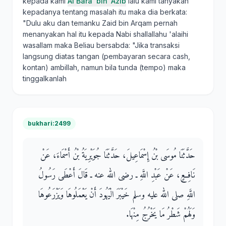
kepada kami
Al Bara' bin 'Azib
lalu kami tanyakan
kepadanya tentang masalah itu maka dia berkata:
"Dulu aku dan temanku Zaid bin Arqam pernah
menanyakan hal itu kepada Nabi shallallahu 'alaihi
wasallam maka Beliau bersabda: "Jika transaksi
langsung diatas tangan (pembayaran secara cash,
kontan) ambillah, namun bila tunda (tempo) maka
tinggalkanlah
bukhari:2499
حَدَّثَنَا مُوسَى بْنُ إِسْمَاعِيلَ، حَدَّثَنَا جُوَيْرِيَةُ بْنُ أَسْمَاءَ، عَنْ
نَافِعٍ، عَنْ عَبْدِ اللَّهِ ـ رضى الله عنه ـ قَالَ أَعْطَى رَسُولُ
اللَّهِ صلى الله عليه وسلم خَيْبَرَ الْيَهُودَ أَنْ يَعْمَلُوهَا وَيَزْرَعُوهَا
وَلَهُمْ شَطْرُ مَا يَخْرُجُ مِنْهَا‏.‏