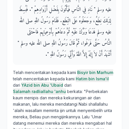
عليه وسلم ‏"‏ نَادِ فِي النَّاسِ فَيَأْتُونَ بِفَضْلِ أَزْوَادِهِمْ ‏"‏‏.‏ فَبُسِطَ
لِذَلِكَ نِطَعٌ، وَجَعَلُوهُ عَلَى النِّطَعِ‏.‏ فَقَامَ رَسُولُ اللَّهِ صلى الله
عليه وسلم فَدَعَا وَبَرَّكَ عَلَيْهِ ثُمَّ دَعَاهُمْ بِأَوْعِيَتِهِمْ فَاحْتَثَى
النَّاسُ حَتَّى فَرَغُوا، ثُمَّ قَالَ رَسُولُ اللَّهِ صلى الله عليه وسلم ‏"‏
أَشْهَدُ أَنْ لاَ إِلَهَ إِلاَّ اللَّهُ وَأَنِّي رَسُولُ اللَّهِ ‏"‏‏.‏
Telah menceritakan kepada kami
Bisyir bin Marhum
telah menceritakan kepada kami
Hatim bin Isma'il
dari
YAzid bin Abu 'Ubaid
dari
Salamah radliallahu 'anhu
berkata: "Perbekalan
kaum menipis dan mereka kekurangan air dan
makanan, lalu mereka mendatangi Nabi shallallahu
'alaihi wasallam meminta ijin untuk menyembelih unta
mereka, Beliau pun mengijinkannya. Lalu 'Umar
datang menemui mereka dan mereka mengabari hal