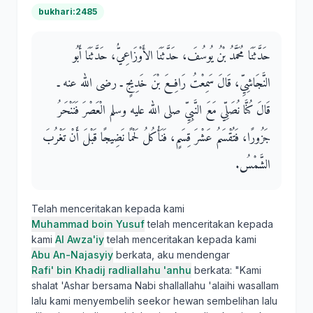
bukhari:2485
حَدَّثَنَا مُحَمَّدُ بْنُ يُوسُفَ، حَدَّثَنَا الأَوْزَاعِيُّ، حَدَّثَنَا أَبُو
النَّجَاشِيِّ، قَالَ سَمِعْتُ رَافِعَ بْنَ خَدِيجٍ ـ رضى الله عنه ـ
قَالَ كُنَّا نُصَلِّي مَعَ النَّبِيِّ صلى الله عليه وسلم الْعَصْرَ فَنَنْحَرُ
جَزُورًا، فَتُقْسَمُ عَشْرَ قِسَمٍ، فَنَأْكُلُ لَحْمًا نَضِيجًا قَبْلَ أَنْ تَغْرُبَ
الشَّمْسُ‏.‏
Telah menceritakan kepada kami
Muhammad boin Yusuf
telah menceritakan kepada
kami
Al Awza'iy
telah menceritakan kepada kami
Abu An-Najasyiy
berkata, aku mendengar
Rafi' bin Khadij radliallahu 'anhu
berkata: "Kami
shalat 'Ashar bersama Nabi shallallahu 'alaihi wasallam
lalu kami menyembelih seekor hewan sembelihan lalu