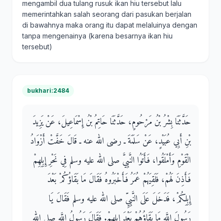
mengambil dua tulang rusuk ikan hiu tersebut lalu
memerintahkan salah seorang dari pasukan berjalan
di bawahnya maka orang itu dapat melaluinya dengan
tanpa mengenainya (karena besarnya ikan hiu
tersebut)
bukhari:2484
حَدَّثَنَا بِشْرُ بْنُ مَرْحُومٍ، حَدَّثَنَا حَاتِمُ بْنُ إِسْمَاعِيلَ، عَنْ يَزِيدَ
بْنِ أَبِي عُبَيْدٍ، عَنْ سَلَمَةَ ـ رضى الله عنه ـ قَالَ خَفَّتْ أَزْوَادُ
الْقَوْمِ وَأَمْلَقُوا، فَأَتَوُا النَّبِيَّ صلى الله عليه وسلم فِي نَحْرِ إِبِلِهِمْ
فَأَذِنَ لَهُمْ، فَلَقِيَهُمْ عُمَرُ فَأَخْبَرُوهُ فَقَالَ مَا بَقَاؤُكُمْ بَعْدَ
إِبِلِكُمْ، فَدَخَلَ عَلَى النَّبِيِّ صلى الله عليه وسلم فَقَالَ يَا
رَسُولَ اللَّهِ مَا بَقَاؤُهُمْ بَعْدَ إِبِلِهِمْ‏.‏ فَقَالَ رَسُولُ اللَّهِ صلى الله