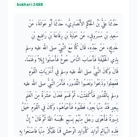
bukhari:2488
حَدَّثَنَا عَلِيُّ بْنُ الْحَكَمِ الأَنْصَارِيُّ، حَدَّثَنَا أَبُو عَوَانَةَ، عَنْ
سَعِيدِ بْنِ مَسْرُوقٍ، عَنْ عَبَايَةَ بْنِ رِفَاعَةَ بْنِ رَافِعِ بْنِ
خَدِيجٍ، عَنْ جَدِّهِ، قَالَ كُنَّا مَعَ النَّبِيِّ صلى الله عليه وسلم
بِذِي الْحُلَيْفَةِ فَأَصَابَ النَّاسَ جُوعٌ فَأَصَابُوا إِبِلاً وَغَنَمًا‏.‏
قَالَ وَكَانَ النَّبِيُّ صلى الله عليه وسلم فِي أُخْرَيَاتِ الْقَوْمِ
فَعَجِلُوا وَذَبَحُوا وَنَصَبُوا الْقُدُورَ، فَأَمَرَ النَّبِيُّ صلى الله عليه
وسلم بِالْقُدُورِ فَأُكْفِئَتْ، ثُمَّ قَسَمَ فَعَدَلَ عَشْرَةً مِنَ الْغَنَمِ
بِبَعِيرٍ فَنَدَّ مِنْهَا بَعِيرٌ، فَطَلَبُوهُ فَأَعْيَاهُمْ، وَكَانَ فِي الْقَوْمِ خَيْلٌ
يَسِيرَةٌ فَأَهْوَى رَجُلٌ مِنْهُمْ بِسَهْمٍ فَحَبَسَهُ اللَّهُ ثُمَّ قَالَ ‏"‏ إِنَّ
لِهَذِهِ الْبَهَائِمِ أَوَابِدَ كَأَوَابِدِ الْوَحْشِ فَمَا غَلَبَكُمْ مِنْهَا فَاصْنَعُوا بِهِ