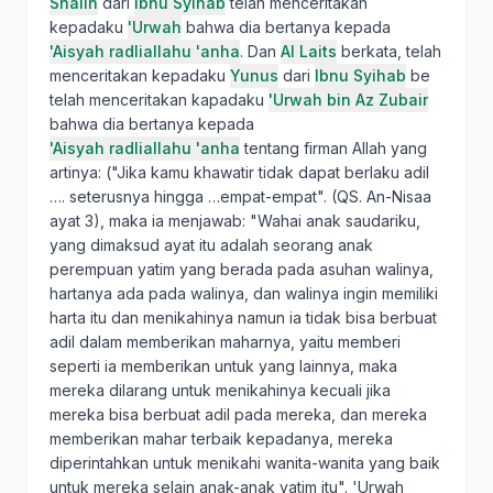
Shalih
dari
Ibnu Syihab
telah menceritakan
kepadaku
'Urwah
bahwa dia bertanya kepada
'Aisyah radliallahu 'anha
. Dan
Al Laits
berkata, telah
menceritakan kepadaku
Yunus
dari
Ibnu Syihab
be
telah menceritakan kapadaku
'Urwah bin Az Zubair
bahwa dia bertanya kepada
'Aisyah radliallahu 'anha
tentang firman Allah yang
artinya: ("Jika kamu khawatir tidak dapat berlaku adil
…. seterusnya hingga …empat-empat". (QS. An-Nisaa
ayat 3), maka ia menjawab: "Wahai anak saudariku,
yang dimaksud ayat itu adalah seorang anak
perempuan yatim yang berada pada asuhan walinya,
hartanya ada pada walinya, dan walinya ingin memiliki
harta itu dan menikahinya namun ia tidak bisa berbuat
adil dalam memberikan maharnya, yaitu memberi
seperti ia memberikan untuk yang lainnya, maka
mereka dilarang untuk menikahinya kecuali jika
mereka bisa berbuat adil pada mereka, dan mereka
memberikan mahar terbaik kepadanya, mereka
diperintahkan untuk menikahi wanita-wanita yang baik
untuk mereka selain anak-anak yatim itu". 'Urwah