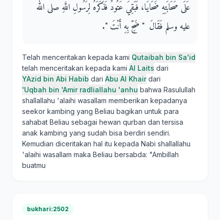
عَلَى صَحَابَتِهِ ضَحَايَا، فَبَقِيَ عَتُودٌ فَذَكَرَهُ لِرَسُولِ اللَّهِ صلى الله
عليه وسلم فَقَالَ ‏ "‏ ضَحِّ بِهِ أَنْتَ ‏"‏‏.‏
Telah menceritakan kepada kami
Qutaibah bin Sa'id
telah menceritakan kepada kami
Al Laits
dari
YAzid bin Abi Habib
dari
Abu Al Khair
dari
'Uqbah bin 'Amir radliallahu 'anhu
bahwa Rasulullah
shallallahu 'alaihi wasallam memberikan kepadanya
seekor kambing yang Beliau bagikan untuk para
sahabat Beliau sebagai hewan qurban dan tersisa
anak kambing yang sudah bisa berdiri sendiri.
Kemudian diceritakan hal itu kepada Nabi shallallahu
'alaihi wasallam maka Beliau bersabda: "Ambillah
buatmu
bukhari:2502