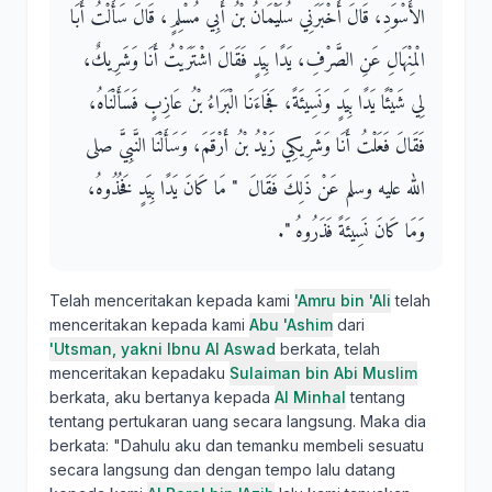
الأَسْوَدِ، قَالَ أَخْبَرَنِي سُلَيْمَانُ بْنُ أَبِي مُسْلِمٍ، قَالَ سَأَلْتُ أَبَا
الْمِنْهَالِ عَنِ الصَّرْفِ، يَدًا بِيَدٍ فَقَالَ اشْتَرَيْتُ أَنَا وَشَرِيكٌ،
لِي شَيْئًا يَدًا بِيَدٍ وَنَسِيئَةً، فَجَاءَنَا الْبَرَاءُ بْنُ عَازِبٍ فَسَأَلْنَاهُ،
فَقَالَ فَعَلْتُ أَنَا وَشَرِيكِي زَيْدُ بْنُ أَرْقَمَ، وَسَأَلْنَا النَّبِيَّ صلى
الله عليه وسلم عَنْ ذَلِكَ فَقَالَ ‏ "‏ مَا كَانَ يَدًا بِيَدٍ فَخُذُوهُ،
وَمَا كَانَ نَسِيئَةً فَذَرُوهُ ‏"‏‏.‏
Telah menceritakan kepada kami
'Amru bin 'Ali
telah
menceritakan kepada kami
Abu 'Ashim
dari
'Utsman, yakni Ibnu Al Aswad
berkata, telah
menceritakan kepadaku
Sulaiman bin Abi Muslim
berkata, aku bertanya kepada
Al Minhal
tentang
tentang pertukaran uang secara langsung. Maka dia
berkata: "Dahulu aku dan temanku membeli sesuatu
secara langsung dan dengan tempo lalu datang