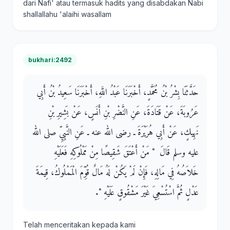
dari Nafi' atau termasuk hadits yang disabdakan Nabi
shallallahu 'alaihi wasallam
bukhari:2492
حَدَّثَنَا بِشْرُ بْنُ مُحَمَّدٍ، أَخْبَرَنَا عَبْدُ اللَّهِ، أَخْبَرَنَا سَعِيدُ بْنُ أَبِي
عَرُوبَةَ، عَنْ قَتَادَةَ، عَنِ النَّضْرِ بْنِ أَنَسٍ، عَنْ بَشِيرِ بْنِ
نَهِيكٍ، عَنْ أَبِي هُرَيْرَةَ ـ رضى الله عنه ـ عَنِ النَّبِيِّ صلى الله
عليه وسلم قَالَ ‏ "‏ مَنْ أَعْتَقَ شَقِيصًا مِنْ مَمْلُوكِهِ فَعَلَيْهِ
خَلاَصُهُ فِي مَالِهِ، فَإِنْ لَمْ يَكُنْ لَهُ مَالٌ قُوِّمَ الْمَمْلُوكُ، قِيمَةَ
عَدْلٍ ثُمَّ اسْتُسْعِيَ غَيْرَ مَشْقُوقٍ عَلَيْهِ ‏"‏‏.‏
Telah menceritakan kepada kami