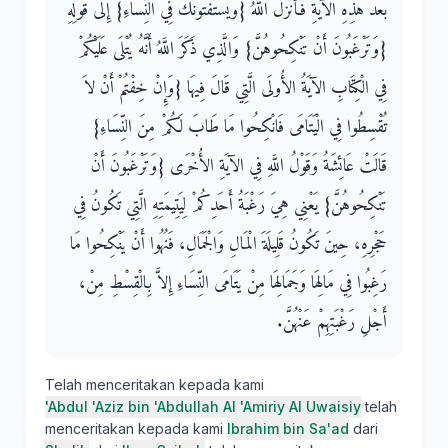
بَعْدَ هَذِهِ الآيَةِ فَأَنْزَلَ اللَّهُ ‏{‏وَيَسْتَفْتُونَكَ فِي النِّسَاءِ‏}‏ إِلَى قَوْلِهِ
‏{‏وَتَرْغَبُونَ أَنْ تَنْكِحُوهُنَّ‏}‏ وَالَّذِي ذَكَرَ اللَّهُ أَنَّهُ يُتْلَى عَلَيْكُمْ
فِي الْكِتَابِ الآيَةُ الأُولَى الَّتِي قَالَ فِيهَا ‏{‏وَإِنْ خِفْتُمْ أَنْ لاَ
تُقْسِطُوا فِي الْيَتَامَى فَانْكِحُوا مَا طَابَ لَكُمْ مِنَ النِّسَاءِ‏}‏
قَالَتْ عَائِشَةُ وَقَوْلُ اللَّهِ فِي الآيَةِ الأُخْرَى ‏{‏وَتَرْغَبُونَ أَنْ
تَنْكِحُوهُنَّ‏}‏ يَعْنِي هِيَ رَغْبَةُ أَحَدِكُمْ لِيَتِيمَتِهِ الَّتِي تَكُونُ فِي
حَجْرِهِ، حِينَ تَكُونُ قَلِيلَةَ الْمَالِ وَالْجَمَالِ، فَنُهُوا أَنْ يَنْكِحُوا مَا
رَغِبُوا فِي مَالِهَا وَجَمَالِهَا مِنْ يَتَامَى النِّسَاءِ إِلاَّ بِالْقِسْطِ مِنْ،
أَجْلِ رَغْبَتِهِمْ عَنْهُنَّ‏.‏
Telah menceritakan kepada kami
'Abdul 'Aziz bin 'Abdullah Al 'Amiriy Al Uwaisiy
telah
menceritakan kepada kami
Ibrahim bin Sa'ad
dari