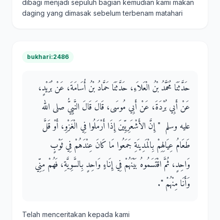
dibagi menjadi sepuluh bagian kemudian kami makan
daging yang dimasak sebelum terbenam matahari
bukhari:2486
حَدَّثَنَا مُحَمَّدُ بْنُ الْعَلاَءِ، حَدَّثَنَا حَمَّادُ بْنُ أُسَامَةَ، عَنْ بُرَيْدٍ،
عَنْ أَبِي بُرْدَةَ، عَنْ أَبِي مُوسَى، قَالَ قَالَ النَّبِيُّ صلى الله
عليه وسلم ‏ "‏ إِنَّ الأَشْعَرِيِّينَ إِذَا أَرْمَلُوا فِي الْغَزْوِ، أَوْ قَلَّ
طَعَامُ عِيَالِهِمْ بِالْمَدِينَةِ جَمَعُوا مَا كَانَ عِنْدَهُمْ فِي ثَوْبٍ
وَاحِدٍ، ثُمَّ اقْتَسَمُوهُ بَيْنَهُمْ فِي إِنَاءٍ وَاحِدٍ بِالسَّوِيَّةِ، فَهُمْ مِنِّي
وَأَنَا مِنْهُمْ ‏"‏‏.‏
Telah menceritakan kepada kami