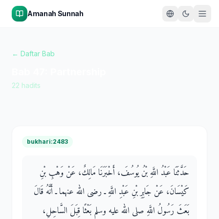
Amanah Sunnah
← Daftar Bab
Bab
47
:
Partnership
22
hadits
bukhari:2483
حَدَّثَنَا عَبْدُ اللَّهِ بْنُ يُوسُفَ، أَخْبَرَنَا مَالِكٌ، عَنْ وَهْبِ بْنِ
كَيْسَانَ، عَنْ جَابِرِ بْنِ عَبْدِ اللَّهِ ـ رضى الله عنهما ـ أَنَّهُ قَالَ
بَعَثَ رَسُولُ اللَّهِ صلى الله عليه وسلم بَعْثًا قِبَلَ السَّاحِلِ،