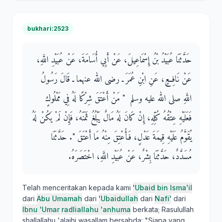
bukhari:2523
حَدَّثَنَا عُبَيْدُ بْنُ إِسْمَاعِيلَ، عَنْ أَبِي أُسَامَةَ، عَنْ عُبَيْدِ اللَّهِ،
عَنْ نَافِعٍ، عَنِ ابْنِ عُمَرَ ـ رضى الله عنهما ـ قَالَ رَسُولُ
اللَّهِ صلى الله عليه وسلم ‏ "‏ مَنْ أَعْتَقَ شِرْكًا لَهُ فِي مَمْلُوكٍ
فَعَلَيْهِ عِتْقُهُ كُلِّهِ، إِنْ كَانَ لَهُ مَالٌ يَبْلُغُ ثَمَنَهُ، فَإِنْ لَمْ يَكُنْ لَهُ
يُقَوَّمُ عَلَيْهِ قِيمَةَ عَدْلٍ، فَأُعْتِقَ مِنْهُ مَا أَعْتَقَ ‏"‏‏.‏ حَدَّثَنَا
مُسَدَّدٌ، حَدَّثَنَا بِشْرٌ، عَنْ عُبَيْدِ اللَّهِ، اخْتَصَرَهُ‏.‏
Telah menceritakan kepada kami
'Ubaid bin Isma'il
dari
Abu Umamah
dari
'Ubaidullah
dari
Nafi'
dari
Ibnu 'Umar radliallahu 'anhuma
berkata; Rasulullah
shallallahu 'alaihi wasallam bersabda: "Siapa yang