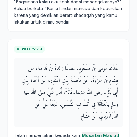
"Bagaimana kalau aku tidak dapat mengerjakannya?".
Beliau berkata: "Kamu hindari manusia dari keburukan
karena yang demikian berarti shadaqah yang kamu
lakukan untuk dirimu sendiri
bukhari:2519
حَدَّثَنَا مُوسَى بْنُ مَسْعُودٍ، حَدَّثَنَا زَائِدَةُ بْنُ قُدَامَةَ، عَنْ
هِشَامِ بْنِ عُرْوَةَ، عَنْ فَاطِمَةَ بِنْتِ الْمُنْذِرِ، عَنْ أَسْمَاءَ بِنْتِ
أَبِي بَكْرٍ ـ رضى الله عنهما ـ قَالَتْ أَمَرَ النَّبِيُّ صلى الله عليه
وسلم بِالْعَتَاقَةِ فِي كُسُوفِ الشَّمْسِ‏.‏ تَابَعَهُ عَلِيٌّ عَنِ
الدَّرَاوَرْدِيِّ عَنْ هِشَامٍ‏.‏
Telah menceritakan kepada kami
Musa bin Mas'ud