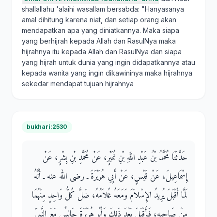
shallallahu 'alaihi wasallam bersabda: "Hanyasanya
amal dihitung karena niat, dan setiap orang akan
mendapatkan apa yang diniatkannya. Maka siapa
yang berhijrah kepada Allah dan RasulNya maka
hijrahnya itu kepada Allah dan RasulNya dan siapa
yang hijrah untuk dunia yang ingin didapatkannya atau
kepada wanita yang ingin dikawininya maka hijrahnya
sekedar mendapat tujuan hijrahnya
bukhari:2530
حَدَّثَنَا مُحَمَّدُ بْنُ عَبْدِ اللَّهِ بْنِ نُمَيْرٍ، عَنْ مُحَمَّدِ بْنِ بِشْرٍ، عَنْ
إِسْمَاعِيلَ، عَنْ قَيْسٍ، عَنْ أَبِي هُرَيْرَةَ ـ رضى الله عنه ـ أَنَّهُ
لَمَّا أَقْبَلَ يُرِيدُ الإِسْلاَمَ وَمَعَهُ غُلاَمُهُ، ضَلَّ كُلُّ وَاحِدٍ مِنْهُمَا
مِنْ صَاحِبِهِ، فَأَقْبَلَ بَعْدَ ذَلِكَ وَأَبُو هُرَيْرَةَ جَالِسٌ مَعَ النَّبِيِّ