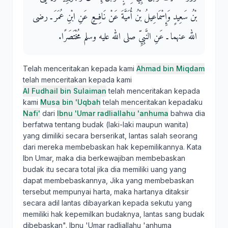
بْنُ سَعِيدٍ وَإِسْمَاعِيلُ بْنُ أُمَيَّةَ عَنْ نَافِعٍ عَنِ ابْنِ عُمَرَ ـ رضى
الله عنهما ـ عَنِ النَّبِيِّ صلى الله عليه وسلم مُخْتَصَرًا‏.‏
Telah menceritakan kepada kami
Ahmad bin Miqdam
telah menceritakan kepada kami
Al Fudhail bin Sulaiman
telah menceritakan kepada
kami
Musa bin 'Uqbah
telah menceritakan kepadaku
Nafi'
dari
Ibnu 'Umar radliallahu 'anhuma
bahwa dia
berfatwa tentang budak (laki-laki maupun wanita)
yang dimiliki secara berserikat, lantas salah seorang
dari mereka membebaskan hak kepemilikannya. Kata
Ibn Umar, maka dia berkewajiban membebaskan
budak itu secara total jika dia memiliki uang yang
dapat membebaskannya, Jika yang membebaskan
tersebut mempunyai harta, maka hartanya ditaksir
secara adil lantas dibayarkan kepada sekutu yang
memiliki hak kepemilkan budaknya, lantas sang budak
dibebaskan". Ibnu 'Umar radliallahu 'anhuma