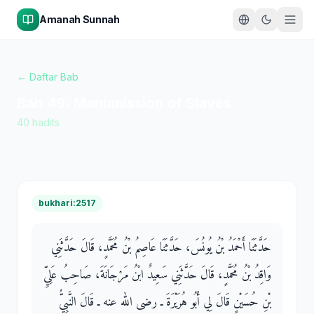
Amanah Sunnah
← Daftar Bab
Bab
49
:
Manumission of Slaves
40
hadits
bukhari:2517
حَدَّثَنَا أَحْمَدُ بْنُ يُونُسَ، حَدَّثَنَا عَاصِمُ بْنُ مُحَمَّدٍ، قَالَ حَدَّثَنِي
وَاقِدُ بْنُ مُحَمَّدٍ، قَالَ حَدَّثَنِي سَعِيدٌ ابْنُ مَرْجَانَةَ، صَاحِبُ عَلِيِّ
بْنِ حُسَيْنٍ قَالَ لِي أَبُو هُرَيْرَةَ ـ رضى الله عنه ـ قَالَ النَّبِيُّ