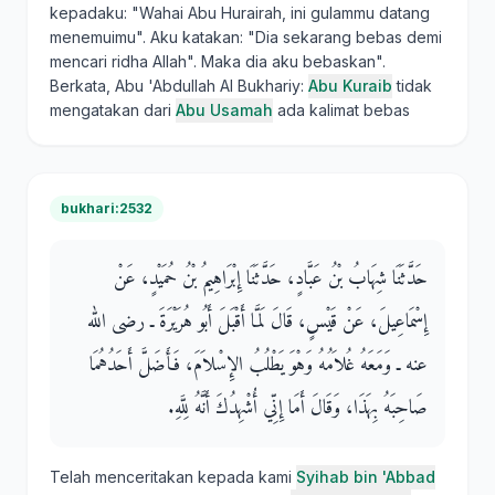
kepadaku: "Wahai Abu Hurairah, ini gulammu datang
menemuimu". Aku katakan: "Dia sekarang bebas demi
mencari ridha Allah". Maka dia aku bebaskan".
Berkata, Abu 'Abdullah Al Bukhariy:
Abu Kuraib
tidak
mengatakan dari
Abu Usamah
ada kalimat bebas
bukhari:2532
حَدَّثَنَا شِهَابُ بْنُ عَبَّادٍ، حَدَّثَنَا إِبْرَاهِيمُ بْنُ حُمَيْدٍ، عَنْ
إِسْمَاعِيلَ، عَنْ قَيْسٍ، قَالَ لَمَّا أَقْبَلَ أَبُو هُرَيْرَةَ ـ رضى الله
عنه ـ وَمَعَهُ غُلاَمُهُ وَهْوَ يَطْلُبُ الإِسْلاَمَ، فَأَضَلَّ أَحَدُهُمَا
صَاحِبَهُ بِهَذَا، وَقَالَ أَمَا إِنِّي أُشْهِدُكَ أَنَّهُ لِلَّهِ‏.‏
Telah menceritakan kepada kami
Syihab bin 'Abbad