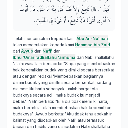
عَتِيقٌ ‏"‏‏.‏ قَالَ نَافِعٌ وَإِلاَّ فَقَدْ عَتَقَ مِنْهُ مَا عَتَقَ‏.‏ قَالَ أَيُّوبُ
لاَ أَدْرِي أَشَىْءٌ قَالَهُ نَافِعٌ، أَوْ شَىْءٌ فِي الْحَدِيثِ‏.‏
Telah menceritakan kepada kami
Abu An-Nu'man
telah menceritakan kepada kami
Hammad bin Zaid
dari
Ayyub
dari
Nafi'
dari
Ibnu 'Umar radliallahu 'anhuma
dari Nabi shallallahu
'alaihi wasallam bersabda: "Siapa yang membebaskan
hak kepemlikian budak yang dimilki secara berserikat
atau dengan redaksi 'Membebaskan bagiannya
dalam budak yang dimilki secara berserikat, sedang
dia memiliki harta sebanyak jumlah harga total
budaknya secara adil, maka budak itu menjadi
bebas". Nafi' berkata: "Bila dia tidak memiliki harta,
maka berarti ia telah membebaskan hak kepemilikan
budaknya". Ayyub berkata: "Aku tidak tahu apakah ini
kalimat yang diucapkan oleh Nafi' atau termasuk
bagian dari hadits yang disabdakan Nabi shallallahu