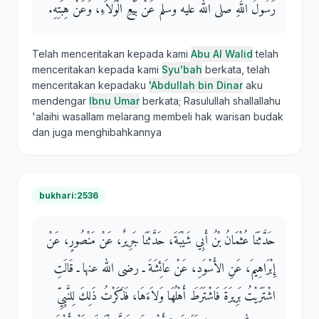
رَسُولُ اللَّهِ صلى الله عليه وسلم عَنْ بَيْعِ الْوَلاَءِ، وَعَنْ هِبَتِهِ‏.‏
Telah menceritakan kepada kami
Abu Al Walid
telah
menceritakan kepada kami
Syu'bah
berkata, telah
menceritakan kepadaku
'Abdullah bin Dinar
aku
mendengar
Ibnu Umar
berkata; Rasulullah shallallahu
'alaihi wasallam melarang membeli hak warisan budak
dan juga menghibahkannya
bukhari:2536
حَدَّثَنَا عُثْمَانُ بْنُ أَبِي شَيْبَةَ، حَدَّثَنَا جَرِيرٌ، عَنْ مَنْصُورٍ، عَنْ
إِبْرَاهِيمَ، عَنِ الأَسْوَدِ، عَنْ عَائِشَةَ ـ رضى الله عنها ـ قَالَتِ
اشْتَرَيْتُ بَرِيرَةَ فَاشْتَرَطَ أَهْلُهَا وَلاَءَهَا، فَذَكَرْتُ ذَلِكَ لِلنَّبِيِّ