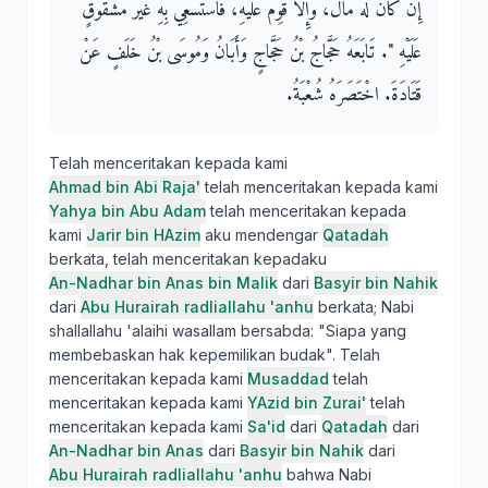
إِنْ كَانَ لَهُ مَالٌ، وَإِلاَّ قُوِّمَ عَلَيْهِ، فَاسْتُسْعِيَ بِهِ غَيْرَ مَشْقُوقٍ
عَلَيْهِ ‏"‏‏.‏ تَابَعَهُ حَجَّاجُ بْنُ حَجَّاجٍ وَأَبَانُ وَمُوسَى بْنُ خَلَفٍ عَنْ
قَتَادَةَ‏.‏ اخْتَصَرَهُ شُعْبَةُ‏.‏
Telah menceritakan kepada kami
Ahmad bin Abi Raja'
telah menceritakan kepada kami
Yahya bin Abu Adam
telah menceritakan kepada
kami
Jarir bin HAzim
aku mendengar
Qatadah
berkata, telah menceritakan kepadaku
An-Nadhar bin Anas bin Malik
dari
Basyir bin Nahik
dari
Abu Hurairah radliallahu 'anhu
berkata; Nabi
shallallahu 'alaihi wasallam bersabda: "Siapa yang
membebaskan hak kepemilikan budak". Telah
menceritakan kepada kami
Musaddad
telah
menceritakan kepada kami
YAzid bin Zurai'
telah
menceritakan kepada kami
Sa'id
dari
Qatadah
dari
An-Nadhar bin Anas
dari
Basyir bin Nahik
dari
Abu Hurairah radliallahu 'anhu
bahwa Nabi