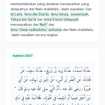
memberitahukan yang demikian berdasarkan yang
didapatnya dari Nabi shallallahu 'alaihi wasallam. Dan
Al Laits
,
Ibnu Abi Dza'bi
,
Ibnu Ishaq
,
Juwairiyah
,
Yahya bin Sa'id
dan
Isma'il boin Umayyah
meriwayatkan dari
Nafi'
dari
Ibnu 'Umar radliallahu 'anhuma
dari Nabi shallallahu
'alaihi wasallam secara ringkas
bukhari:2527
حَدَّثَنَا مُسَدَّدٌ، حَدَّثَنَا يَزِيدُ بْنُ زُرَيْعٍ، حَدَّثَنَا سَعِيدٌ، عَنْ
قَتَادَةَ، عَنِ النَّضْرِ بْنِ أَنَسٍ، عَنْ بَشِيرِ بْنِ نَهِيكٍ، عَنْ أَبِي
هُرَيْرَةَ ـ رضى الله عنه ـ أَنَّ النَّبِيَّ صلى الله عليه وسلم قَالَ ‏ "‏
مَنْ أَعْتَقَ نَصِيبًا أَوْ شَقِيصًا فِي مَمْلُوكٍ، فَخَلاَصُهُ عَلَيْهِ فِي مَالِهِ