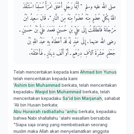
صلى الله عليه وسلم ‏ "‏ أَيُّمَا رَجُلٍ أَعْتَقَ امْرَأً مُسْلِمًا اسْتَنْقَذَ
اللَّهُ بِكُلِّ عُضْوٍ مِنْهُ عُضْوًا مِنْهُ مِنَ النَّارِ ‏"‏‏.‏ قَالَ سَعِيدٌ ابْنُ
مَرْجَانَةَ فَانْطَلَقْتُ إِلَى عَلِيِّ بْنِ حُسَيْنٍ فَعَمَدَ عَلِيُّ بْنُ حُسَيْنٍ ـ
رضى الله عنهما ـ إِلَى عَبْدٍ لَهُ قَدْ أَعْطَاهُ بِهِ عَبْدُ اللَّهِ بْنُ
جَعْفَرٍ عَشَرَةَ آلاَفِ دِرْهَمٍ ـ أَوْ أَلْفَ دِينَارٍ ـ فَأَعْتَقَهُ‏.‏
Telah menceritakan kepada kami
Ahmad bin Yunus
telah menceritakan kepada kami
'Ashim bin Muhammad
berkata, telah menceritakan
kepadaku
Waqid bin Muhammad
berkata, telah
menceritakan kepadaku
Sa'id bin Marjanah
, sahabat
'Ali bin Husain berkata;
Abu Hurairah radliallahu 'anhu
berkata, kepadaku
bahwa Nabi shallallahu 'alaihi wasallam bersabda:
"Siapa saja orang yang membebaskan seorang
muslim maka Allah akan menyelamatkan anggota