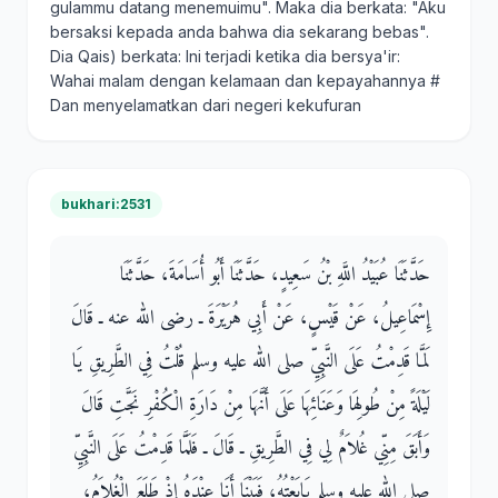
gulammu datang menemuimu". Maka dia berkata: "Aku
bersaksi kepada anda bahwa dia sekarang bebas".
Dia Qais) berkata: Ini terjadi ketika dia bersya'ir:
Wahai malam dengan kelamaan dan kepayahannya #
Dan menyelamatkan dari negeri kekufuran
bukhari:2531
حَدَّثَنَا عُبَيْدُ اللَّهِ بْنُ سَعِيدٍ، حَدَّثَنَا أَبُو أُسَامَةَ، حَدَّثَنَا
إِسْمَاعِيلُ، عَنْ قَيْسٍ، عَنْ أَبِي هُرَيْرَةَ ـ رضى الله عنه ـ قَالَ
لَمَّا قَدِمْتُ عَلَى النَّبِيِّ صلى الله عليه وسلم قُلْتُ فِي الطَّرِيقِ يَا
لَيْلَةً مِنْ طُولِهَا وَعَنَائِهَا عَلَى أَنَّهَا مِنْ دَارَةِ الْكُفْرِ نَجَّتِ قَالَ
وَأَبَقَ مِنِّي غُلاَمٌ لِي فِي الطَّرِيقِ ـ قَالَ ـ فَلَمَّا قَدِمْتُ عَلَى النَّبِيِّ
صلى الله عليه وسلم بَايَعْتُهُ، فَبَيْنَا أَنَا عِنْدَهُ إِذْ طَلَعَ الْغُلاَمُ،