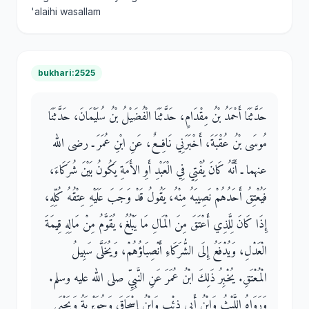
'alaihi wasallam
bukhari:2525
حَدَّثَنَا أَحْمَدُ بْنُ مِقْدَامٍ، حَدَّثَنَا الْفُضَيْلُ بْنُ سُلَيْمَانَ، حَدَّثَنَا
مُوسَى بْنُ عُقْبَةَ، أَخْبَرَنِي نَافِعٌ، عَنِ ابْنِ عُمَرَ ـ رضى الله
عنهما ـ أَنَّهُ كَانَ يُفْتِي فِي الْعَبْدِ أَوِ الأَمَةِ يَكُونُ بَيْنَ شُرَكَاءَ،
فَيُعْتِقُ أَحَدُهُمْ نَصِيبَهُ مِنْهُ، يَقُولُ قَدْ وَجَبَ عَلَيْهِ عِتْقُهُ كُلِّهِ،
إِذَا كَانَ لِلَّذِي أَعْتَقَ مِنَ الْمَالِ مَا يَبْلُغُ، يُقَوَّمُ مِنْ مَالِهِ قِيمَةَ
الْعَدْلِ، وَيُدْفَعُ إِلَى الشُّرَكَاءِ أَنْصِبَاؤُهُمْ، وَيُخَلَّى سَبِيلُ
الْمُعْتَقِ‏.‏ يُخْبِرُ ذَلِكَ ابْنُ عُمَرَ عَنِ النَّبِيِّ صلى الله عليه وسلم‏.‏
وَرَوَاهُ اللَّيْثُ وَابْنُ أَبِي ذِئْبٍ وَابْنُ إِسْحَاقَ وَجُوَيْرِيَةُ وَيَحْيَى