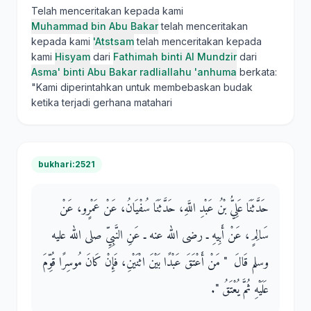
Telah menceritakan kepada kami
Muhammad bin Abu Bakar
telah menceritakan
kepada kami
'Atstsam
telah menceritakan kepada
kami
Hisyam
dari
Fathimah binti Al Mundzir
dari
Asma' binti Abu Bakar radliallahu 'anhuma
berkata:
"Kami diperintahkan untuk membebaskan budak
ketika terjadi gerhana matahari
bukhari:2521
حَدَّثَنَا عَلِيُّ بْنُ عَبْدِ اللَّهِ، حَدَّثَنَا سُفْيَانُ، عَنْ عَمْرٍو، عَنْ
سَالِمٍ، عَنْ أَبِيهِ ـ رضى الله عنه ـ عَنِ النَّبِيِّ صلى الله عليه
وسلم قَالَ ‏ "‏ مَنْ أَعْتَقَ عَبْدًا بَيْنَ اثْنَيْنِ، فَإِنْ كَانَ مُوسِرًا قُوِّمَ
عَلَيْهِ ثُمَّ يُعْتَقُ ‏"‏‏.‏