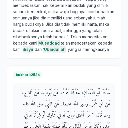
membebaskan hak kepemilikan budak yang dimiliki
secara berserikat, maka wajib baginya membebaskan
semuanya jika dia memiliki uang sebanyak jumlah
harga budaknya. Jika dia tidak memiliki harta, maka
budak ditaksir secara adil, sehingga yang telah
dibebaskannya telah bebas ". Telah menceritakan
kepada kami
Musaddad
telah menceritakan kepada
kami
Bisyir
dari
'Ubaidullah
: yang ia meringkasnya
bukhari:2524
حَدَّثَنَا أَبُو النُّعْمَانِ، حَدَّثَنَا حَمَّادٌ، عَنْ أَيُّوبَ، عَنْ نَافِعٍ،
عَنِ ابْنِ عُمَرَ ـ رضى الله عنهما ـ عَنِ النَّبِيِّ صلى الله عليه
وسلم قَالَ ‏ "‏ مَنْ أَعْتَقَ نَصِيبًا لَهُ فِي مَمْلُوكٍ أَوْ شِرْكًا لَهُ فِي
عَبْدٍ، وَكَانَ لَهُ مِنَ الْمَالِ مَا يَبْلُغُ قِيمَتَهُ بِقِيمَةِ الْعَدْلِ، فَهْوَ