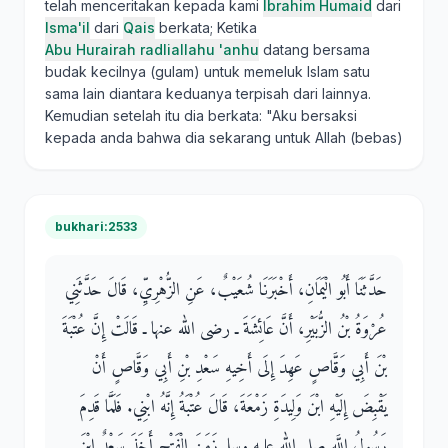
telah menceritakan kepada kami
Ibrahim Humaid
dari
Isma'il
dari
Qais
berkata; Ketika
Abu Hurairah radliallahu 'anhu
datang bersama
budak kecilnya (gulam) untuk memeluk Islam satu
sama lain diantara keduanya terpisah dari lainnya.
Kemudian setelah itu dia berkata: "Aku bersaksi
kepada anda bahwa dia sekarang untuk Allah (bebas)
bukhari:2533
حَدَّثَنَا أَبُو الْيَمَانِ، أَخْبَرَنَا شُعَيْبٌ، عَنِ الزُّهْرِيِّ، قَالَ حَدَّثَنِي
عُرْوَةُ بْنُ الزُّبَيْرِ، أَنَّ عَائِشَةَ ـ رضى الله عنها ـ قَالَتْ إِنَّ عُتْبَةَ
بْنَ أَبِي وَقَّاصٍ عَهِدَ إِلَى أَخِيهِ سَعْدِ بْنِ أَبِي وَقَّاصٍ أَنْ
يَقْبِضَ إِلَيْهِ ابْنَ وَلِيدَةِ زَمْعَةَ، قَالَ عُتْبَةُ إِنَّهُ ابْنِي‏.‏ فَلَمَّا قَدِمَ
رَسُولُ اللَّهِ صلى الله عليه وسلم زَمَنَ الْفَتْحِ أَخَذَ سَعْدٌ ابْنَ