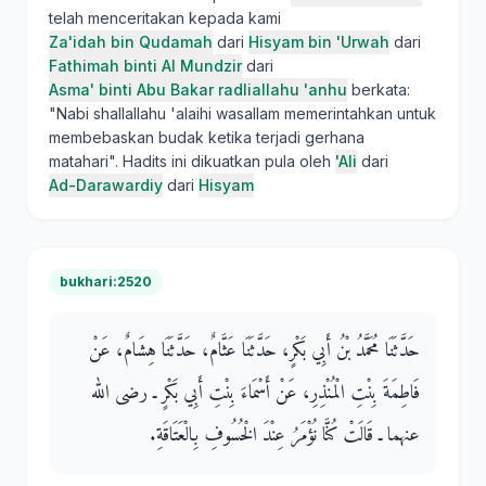
telah menceritakan kepada kami
Za'idah bin Qudamah
dari
Hisyam bin 'Urwah
dari
Fathimah binti Al Mundzir
dari
Asma' binti Abu Bakar radliallahu 'anhu
berkata:
"Nabi shallallahu 'alaihi wasallam memerintahkan untuk
membebaskan budak ketika terjadi gerhana
matahari". Hadits ini dikuatkan pula oleh
'Ali
dari
Ad-Darawardiy
dari
Hisyam
bukhari:2520
حَدَّثَنَا مُحَمَّدُ بْنُ أَبِي بَكْرٍ، حَدَّثَنَا عَثَّامٌ، حَدَّثَنَا هِشَامٌ، عَنْ
فَاطِمَةَ بِنْتِ الْمُنْذِرِ، عَنْ أَسْمَاءَ بِنْتِ أَبِي بَكْرٍ ـ رضى الله
عنهما ـ قَالَتْ كُنَّا نُؤْمَرُ عِنْدَ الْخُسُوفِ بِالْعَتَاقَةِ‏.‏