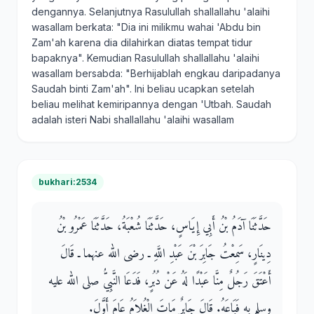
dengannya. Selanjutnya Rasulullah shallallahu 'alaihi
wasallam berkata: "Dia ini milikmu wahai 'Abdu bin
Zam'ah karena dia dilahirkan diatas tempat tidur
bapaknya". Kemudian Rasulullah shallallahu 'alaihi
wasallam bersabda: "Berhijablah engkau daripadanya
Saudah binti Zam'ah". Ini beliau ucapkan setelah
beliau melihat kemiripannya dengan 'Utbah. Saudah
adalah isteri Nabi shallallahu 'alaihi wasallam
bukhari:2534
حَدَّثَنَا آدَمُ بْنُ أَبِي إِيَاسٍ، حَدَّثَنَا شُعْبَةُ، حَدَّثَنَا عَمْرُو بْنُ
دِينَارٍ، سَمِعْتُ جَابِرَ بْنَ عَبْدِ اللَّهِ ـ رضى الله عنهما ـ قَالَ
أَعْتَقَ رَجُلٌ مِنَّا عَبْدًا لَهُ عَنْ دُبُرٍ، فَدَعَا النَّبِيُّ صلى الله عليه
وسلم بِهِ فَبَاعَهُ‏.‏ قَالَ جَابِرٌ مَاتَ الْغُلاَمُ عَامَ أَوَّلَ‏.‏