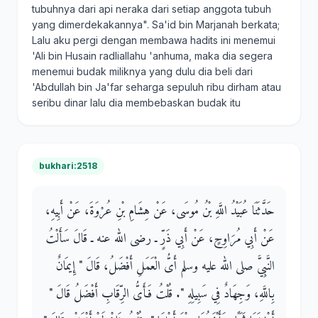
tubuhnya dari api neraka dari setiap anggota tubuh
yang dimerdekakannya". Sa'id bin Marjanah berkata;
Lalu aku pergi dengan membawa hadits ini menemui
'Ali bin Husain radliallahu 'anhuma, maka dia segera
menemui budak miliknya yang dulu dia beli dari
'Abdullah bin Ja'far seharga sepuluh ribu dirham atau
seribu dinar lalu dia membebaskan budak itu
bukhari:2518
حَدَّثَنَا عُبَيْدُ اللَّهِ بْنُ مُوسَى، عَنْ هِشَامِ بْنِ عُرْوَةَ، عَنْ أَبِيهِ،
عَنْ أَبِي مُرَاوِحٍ، عَنْ أَبِي ذَرٍّ ـ رضى الله عنه ـ قَالَ سَأَلْتُ
النَّبِيَّ صلى الله عليه وسلم أَىُّ الْعَمَلِ أَفْضَلُ، قَالَ ‏"‏ إِيمَانٌ
بِاللَّهِ، وَجِهَادٌ فِي سَبِيلِهِ ‏"‏‏.‏ قُلْتُ فَأَىُّ الرِّقَابِ أَفْضَلُ قَالَ ‏"‏