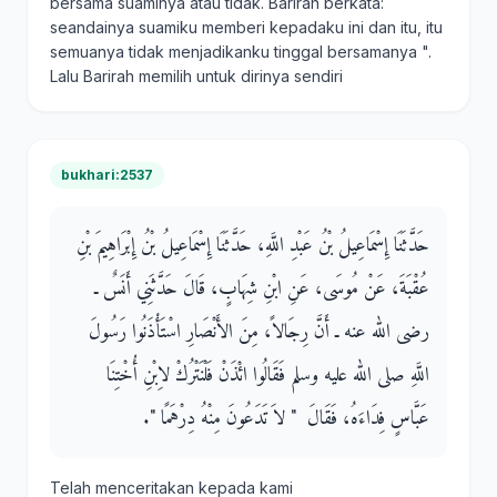
bersama suaminya atau tidak. Barirah berkata:
seandainya suamiku memberi kepadaku ini dan itu, itu
semuanya tidak menjadikanku tinggal bersamanya ".
Lalu Barirah memilih untuk dirinya sendiri
bukhari:2537
حَدَّثَنَا إِسْمَاعِيلُ بْنُ عَبْدِ اللَّهِ، حَدَّثَنَا إِسْمَاعِيلُ بْنُ إِبْرَاهِيمَ بْنِ
عُقْبَةَ، عَنْ مُوسَى، عَنِ ابْنِ شِهَابٍ، قَالَ حَدَّثَنِي أَنَسٌ ـ
رضى الله عنه ـ أَنَّ رِجَالاً، مِنَ الأَنْصَارِ اسْتَأْذَنُوا رَسُولَ
اللَّهِ صلى الله عليه وسلم فَقَالُوا ائْذَنْ فَلْنَتْرُكْ لاِبْنِ أُخْتِنَا
عَبَّاسٍ فِدَاءَهُ، فَقَالَ ‏ "‏ لاَ تَدَعُونَ مِنْهُ دِرْهَمًا ‏"‏‏.‏
Telah menceritakan kepada kami