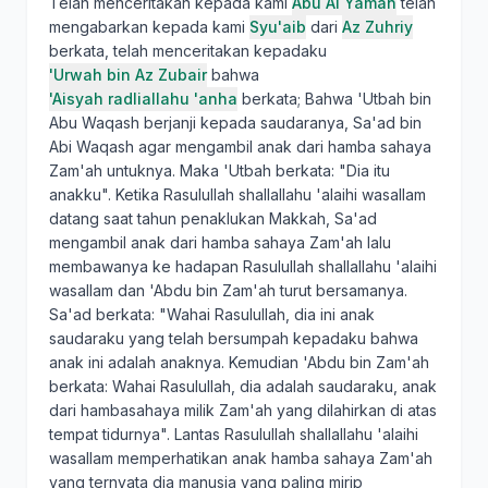
Telah menceritakan kepada kami
Abu Al Yaman
telah
mengabarkan kepada kami
Syu'aib
dari
Az Zuhriy
berkata, telah menceritakan kepadaku
'Urwah bin Az Zubair
bahwa
'Aisyah radliallahu 'anha
berkata; Bahwa 'Utbah bin
Abu Waqash berjanji kepada saudaranya, Sa'ad bin
Abi Waqash agar mengambil anak dari hamba sahaya
Zam'ah untuknya. Maka 'Utbah berkata: "Dia itu
anakku". Ketika Rasulullah shallallahu 'alaihi wasallam
datang saat tahun penaklukan Makkah, Sa'ad
mengambil anak dari hamba sahaya Zam'ah lalu
membawanya ke hadapan Rasulullah shallallahu 'alaihi
wasallam dan 'Abdu bin Zam'ah turut bersamanya.
Sa'ad berkata: "Wahai Rasulullah, dia ini anak
saudaraku yang telah bersumpah kepadaku bahwa
anak ini adalah anaknya. Kemudian 'Abdu bin Zam'ah
berkata: Wahai Rasulullah, dia adalah saudaraku, anak
dari hambasahaya milik Zam'ah yang dilahirkan di atas
tempat tidurnya". Lantas Rasulullah shallallahu 'alaihi
wasallam memperhatikan anak hamba sahaya Zam'ah
yang ternyata dia manusia yang paling mirip