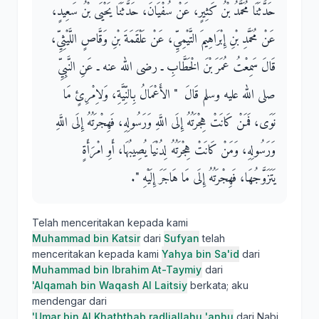
حَدَّثَنَا مُحَمَّدُ بْنُ كَثِيرٍ، عَنْ سُفْيَانَ، حَدَّثَنَا يَحْيَى بْنُ سَعِيدٍ،
عَنْ مُحَمَّدِ بْنِ إِبْرَاهِيمَ التَّيْمِيِّ، عَنْ عَلْقَمَةَ بْنِ وَقَّاصٍ اللَّيْثِيِّ،
قَالَ سَمِعْتُ عُمَرَ بْنَ الْخَطَّابِ ـ رضى الله عنه ـ عَنِ النَّبِيِّ
صلى الله عليه وسلم قَالَ ‏ "‏ الأَعْمَالُ بِالنِّيَّةِ، وَلاِمْرِئٍ مَا
نَوَى، فَمَنْ كَانَتْ هِجْرَتُهُ إِلَى اللَّهِ وَرَسُولِهِ، فَهِجْرَتُهُ إِلَى اللَّهِ
وَرَسُولِهِ، وَمَنْ كَانَتْ هِجْرَتُهُ لِدُنْيَا يُصِيبُهَا، أَوِ امْرَأَةٍ
يَتَزَوَّجُهَا، فَهِجْرَتُهُ إِلَى مَا هَاجَرَ إِلَيْهِ ‏"‏‏.‏
Telah menceritakan kepada kami
Muhammad bin Katsir
dari
Sufyan
telah
menceritakan kepada kami
Yahya bin Sa'id
dari
Muhammad bin Ibrahim At-Taymiy
dari
'Alqamah bin Waqash Al Laitsiy
berkata; aku
mendengar dari
'Umar bin Al Khaththab radliallahu 'anhu
dari Nabi