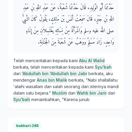
حَدَّثَنَا أَبُو الْوَلِيدِ، قَالَ حَدَّثَنَا شُعْبَةُ، عَنْ عَبْدِ اللَّهِ بْنِ عَبْدِ
اللَّهِ بْنِ جَبْرٍ، قَالَ سَمِعْتُ أَنَسَ بْنَ مَالِكٍ، يَقُولُ كَانَ النَّبِيُّ
صلى الله عليه وسلم وَالْمَرْأَةُ مِنْ نِسَائِهِ يَغْتَسِلاَنِ مِنْ إِنَاءٍ
وَاحِدٍ‏.‏ زَادَ مُسْلِمٌ وَوَهْبٌ عَنْ شُعْبَةَ مِنَ الْجَنَابَةِ‏.‏
Telah menceritakan kepada kami
Abu Al Walid
berkata, telah menceritakan kepada kami
Syu'bah
dari
'Abdullah bin 'Abdullah bin Jabr
berkata, aku
mendengar
Anas bin Malik
berkata, "Nabi shallallahu
'alaihi wasallam dan salah seorang dari isterinya mandi
dalam satu bejana."
Muslim
dan
Wahb bin Jarir
dari
Syu'bah
menambahkan, "Karena junub
bukhari:265