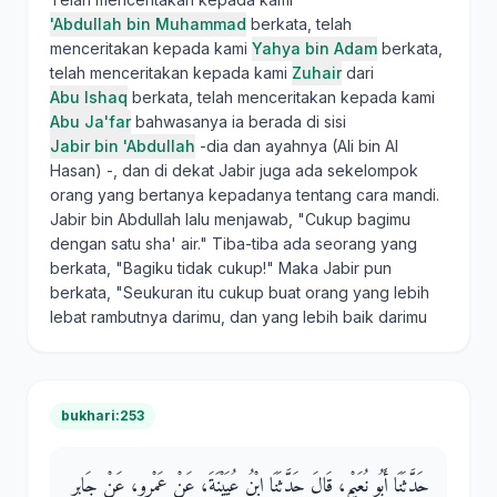
'Abdullah bin Muhammad
berkata, telah
menceritakan kepada kami
Yahya bin Adam
berkata,
telah menceritakan kepada kami
Zuhair
dari
Abu Ishaq
berkata, telah menceritakan kepada kami
Abu Ja'far
bahwasanya ia berada di sisi
Jabir bin 'Abdullah
-dia dan ayahnya (Ali bin Al
Hasan) -, dan di dekat Jabir juga ada sekelompok
orang yang bertanya kepadanya tentang cara mandi.
Jabir bin Abdullah lalu menjawab, "Cukup bagimu
dengan satu sha' air." Tiba-tiba ada seorang yang
berkata, "Bagiku tidak cukup!" Maka Jabir pun
berkata, "Seukuran itu cukup buat orang yang lebih
lebat rambutnya darimu, dan yang lebih baik darimu
bukhari:253
حَدَّثَنَا أَبُو نُعَيْمٍ، قَالَ حَدَّثَنَا ابْنُ عُيَيْنَةَ، عَنْ عَمْرٍو، عَنْ جَابِرِ