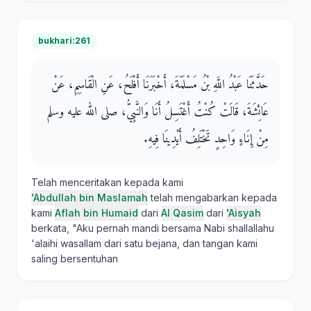
bukhari:261
حَدَّثَنَا عَبْدُ اللَّهِ بْنُ مَسْلَمَةَ، أَخْبَرَنَا أَفْلَحُ، عَنِ الْقَاسِمِ، عَنْ
عَائِشَةَ، قَالَتْ كُنْتُ أَغْتَسِلُ أَنَا وَالنَّبِيُّ، صلى الله عليه وسلم
مِنْ إِنَاءٍ وَاحِدٍ تَخْتَلِفُ أَيْدِينَا فِيهِ‏.‏
Telah menceritakan kepada kami
'Abdullah bin Maslamah
telah mengabarkan kepada
kami
Aflah bin Humaid
dari
Al Qasim
dari
'Aisyah
berkata, "Aku pernah mandi bersama Nabi shallallahu
'alaihi wasallam dari satu bejana, dan tangan kami
saling bersentuhan