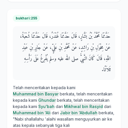
bukhari:255
حَدَّثَنَا مُحَمَّدُ بْنُ بَشَّارٍ، قَالَ حَدَّثَنَا غُنْدَرٌ، قَالَ حَدَّثَنَا شُعْبَةُ،
عَنْ مِخْوَلِ بْنِ رَاشِدٍ، عَنْ مُحَمَّدِ بْنِ عَلِيٍّ، عَنْ جَابِرِ بْنِ عَبْدِ
اللَّهِ، قَالَ كَانَ النَّبِيُّ صلى الله عليه وسلم يُفْرِغُ عَلَى رَأْسِهِ
ثَلاَثًا‏.‏
Telah menceritakan kepada kami
Muhammad bin Basyar
berkata, telah menceritakan
kepada kami
Ghundar
berkata, telah menceritakan
kepada kami
Syu'bah
dari
Mikhwal bin Rasyid
dari
Muhammad bin 'Ali
dari
Jabir bin 'Abdullah
berkata,
"Nabi shallallahu 'alaihi wasallam menguyurkan air ke
atas kepala sebanyak tiga kali