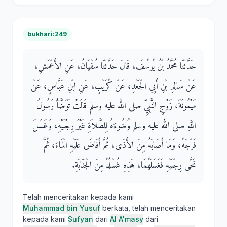
bukhari:249
حَدَّثَنَا مُحَمَّدُ بْنُ يُوسُفَ، قَالَ حَدَّثَنَا سُفْيَانُ، عَنِ الأَعْمَشِ،
عَنْ سَالِمِ بْنِ أَبِي الْجَعْدِ، عَنْ كُرَيْبٍ، عَنِ ابْنِ عَبَّاسٍ، عَنْ
مَيْمُونَةَ، زَوْجِ النَّبِيِّ صلى الله عليه وسلم قَالَتْ تَوَضَّأَ رَسُولُ
اللَّهِ صلى الله عليه وسلم وُضُوءَهُ لِلصَّلاَةِ غَيْرَ رِجْلَيْهِ، وَغَسَلَ
فَرْجَهُ، وَمَا أَصَابَهُ مِنَ الأَذَى، ثُمَّ أَفَاضَ عَلَيْهِ الْمَاءَ، ثُمَّ
نَحَّى رِجْلَيْهِ فَغَسَلَهُمَا، هَذِهِ غُسْلُهُ مِنَ الْجَنَابَةِ‏.‏
Telah menceritakan kepada kami
Muhammad bin Yusuf
berkata, telah menceritakan
kepada kami
Sufyan
dari
Al A'masy
dari