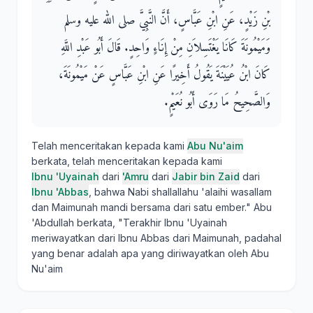
بْنِ زَيْدٍ، عَنِ ابْنِ عَبَّاسٍ، أَنَّ النَّبِيَّ صلى الله عليه وسلم
وَمَيْمُونَةَ كَانَا يَغْتَسِلاَنِ مِنْ إِنَاءٍ وَاحِدٍ‏.‏ قَالَ أَبُو عَبْدِ اللَّهِ
كَانَ ابْنُ عُيَيْنَةَ يَقُولُ أَخِيرًا عَنِ ابْنِ عَبَّاسٍ عَنْ مَيْمُونَةَ،
وَالصَّحِيحُ مَا رَوَى أَبُو نُعَيْمٍ‏.‏
Telah menceritakan kepada kami
Abu Nu'aim
berkata, telah menceritakan kepada kami
Ibnu 'Uyainah
dari
'Amru
dari
Jabir bin Zaid
dari
Ibnu 'Abbas
, bahwa Nabi shallallahu 'alaihi wasallam
dan Maimunah mandi bersama dari satu ember." Abu
'Abdullah berkata, "Terakhir Ibnu 'Uyainah
meriwayatkan dari Ibnu Abbas dari Maimunah, padahal
yang benar adalah apa yang diriwayatkan oleh Abu
Nu'aim