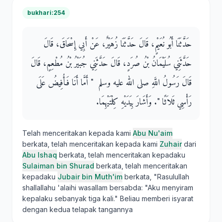
bukhari:254
حَدَّثَنَا أَبُو نُعَيْمٍ، قَالَ حَدَّثَنَا زُهَيْرٌ، عَنْ أَبِي إِسْحَاقَ، قَالَ
حَدَّثَنِي سُلَيْمَانُ بْنُ صُرَدٍ، قَالَ حَدَّثَنِي جُبَيْرُ بْنُ مُطْعِمٍ، قَالَ
قَالَ رَسُولُ اللَّهِ صلى الله عليه وسلم ‏ "‏ أَمَّا أَنَا فَأُفِيضُ عَلَى
رَأْسِي ثَلاَثًا ‏"‏‏.‏ وَأَشَارَ بِيَدَيْهِ كِلْتَيْهِمَا‏.‏
Telah menceritakan kepada kami
Abu Nu'aim
berkata, telah menceritakan kepada kami
Zuhair
dari
Abu Ishaq
berkata, telah menceritakan kepadaku
Sulaiman bin Shurad
berkata, telah menceritakan
kepadaku
Jubair bin Muth'im
berkata, "Rasulullah
shallallahu 'alaihi wasallam bersabda: "Aku menyiram
kepalaku sebanyak tiga kali." Beliau memberi isyarat
dengan kedua telapak tangannya