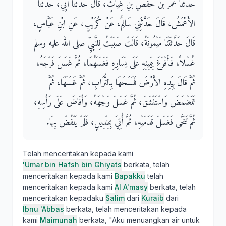
حَدَّثَنَا عُمَرُ بْنُ حَفْصِ بْنِ غِيَاثٍ، قَالَ حَدَّثَنَا أَبِي، حَدَّثَنَا
الأَعْمَشُ، قَالَ حَدَّثَنِي سَالِمٌ، عَنْ كُرَيْبٍ، عَنِ ابْنِ عَبَّاسٍ،
قَالَ حَدَّثَتْنَا مَيْمُونَةُ، قَالَتْ صَبَبْتُ لِلنَّبِيِّ صلى الله عليه وسلم
غُسْلاً، فَأَفْرَغَ بِيَمِينِهِ عَلَى يَسَارِهِ فَغَسَلَهُمَا، ثُمَّ غَسَلَ فَرْجَهُ،
ثُمَّ قَالَ بِيَدِهِ الأَرْضَ فَمَسَحَهَا بِالتُّرَابِ، ثُمَّ غَسَلَهَا، ثُمَّ
تَمَضْمَضَ وَاسْتَنْشَقَ، ثُمَّ غَسَلَ وَجْهَهُ، وَأَفَاضَ عَلَى رَأْسِهِ،
ثُمَّ تَنَحَّى فَغَسَلَ قَدَمَيْهِ، ثُمَّ أُتِيَ بِمِنْدِيلٍ، فَلَمْ يَنْفُضْ بِهَا‏.‏
Telah menceritakan kepada kami
'Umar bin Hafsh bin Ghiyats
berkata, telah
menceritakan kepada kami
Bapakku
telah
menceritakan kepada kami
Al A'masy
berkata, telah
menceritakan kepadaku
Salim
dari
Kuraib
dari
Ibnu 'Abbas
berkata, telah menceritakan kepada
kami
Maimunah
berkata, "Aku menuangkan air untuk