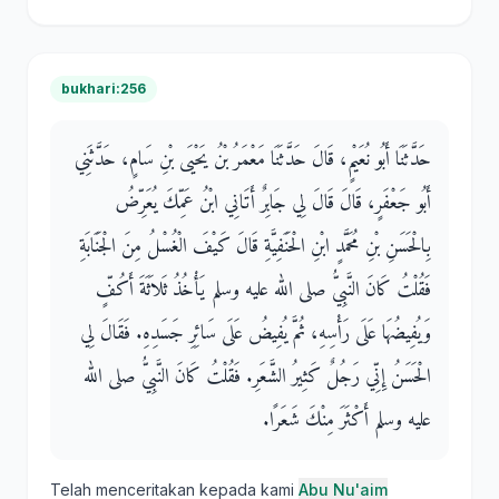
bukhari:256
حَدَّثَنَا أَبُو نُعَيْمٍ، قَالَ حَدَّثَنَا مَعْمَرُ بْنُ يَحْيَى بْنِ سَامٍ، حَدَّثَنِي
أَبُو جَعْفَرٍ، قَالَ قَالَ لِي جَابِرٌ أَتَانِي ابْنُ عَمِّكَ يُعَرِّضُ
بِالْحَسَنِ بْنِ مُحَمَّدٍ ابْنِ الْحَنَفِيَّةِ قَالَ كَيْفَ الْغُسْلُ مِنَ الْجَنَابَةِ
فَقُلْتُ كَانَ النَّبِيُّ صلى الله عليه وسلم يَأْخُذُ ثَلاَثَةَ أَكُفٍّ
وَيُفِيضُهَا عَلَى رَأْسِهِ، ثُمَّ يُفِيضُ عَلَى سَائِرِ جَسَدِهِ‏.‏ فَقَالَ لِي
الْحَسَنُ إِنِّي رَجُلٌ كَثِيرُ الشَّعَرِ‏.‏ فَقُلْتُ كَانَ النَّبِيُّ صلى الله
عليه وسلم أَكْثَرَ مِنْكَ شَعَرًا‏.‏
Telah menceritakan kepada kami
Abu Nu'aim