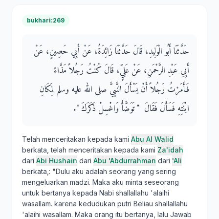
bukhari:269
حَدَّثَنَا أَبُو الْوَلِيدِ، قَالَ حَدَّثَنَا زَائِدَةُ، عَنْ أَبِي حَصِينٍ، عَنْ
أَبِي عَبْدِ الرَّحْمَنِ، عَنْ عَلِيٍّ، قَالَ كُنْتُ رَجُلاً مَذَّاءً
فَأَمَرْتُ رَجُلاً أَنْ يَسْأَلَ النَّبِيَّ صلى الله عليه وسلم لِمَكَانِ
ابْنَتِهِ فَسَأَلَ فَقَالَ ‏ "‏ تَوَضَّأْ وَاغْسِلْ ذَكَرَكَ ‏"‏‏.‏
Telah menceritakan kepada kami
Abu Al Walid
berkata, telah menceritakan kepada kami
Za'idah
dari
Abi Hushain
dari
Abu 'Abdurrahman
dari
'Ali
berkata,: "Dulu aku adalah seorang yang sering
mengeluarkan madzi. Maka aku minta seseorang
untuk bertanya kepada Nabi shallallahu 'alaihi
wasallam. karena kedudukan putri Beliau shallallahu
'alaihi wasallam. Maka orang itu bertanya, lalu Jawab