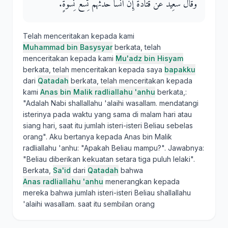
وَقَالَ سَعِيدٌ عَنْ قَتَادَةَ إِنَّ أَنَسًا حَدَّثَهُمْ تِسْعُ نِسْوَةٍ‏.‏
Telah menceritakan kepada kami
Muhammad bin Basysyar
berkata, telah
menceritakan kepada kami
Mu'adz bin Hisyam
berkata, telah menceritakan kepada saya
bapakku
dari
Qatadah
berkata, telah menceritakan kepada
kami
Anas bin Malik radliallahu 'anhu
berkata,:
"Adalah Nabi shallallahu 'alaihi wasallam. mendatangi
isterinya pada waktu yang sama di malam hari atau
siang hari, saat itu jumlah isteri-isteri Beliau sebelas
orang". Aku bertanya kepada Anas bin Malik
radliallahu 'anhu: "Apakah Beliau mampu?". Jawabnya:
"Beliau diberikan kekuatan setara tiga puluh lelaki".
Berkata,
Sa'id
dari
Qatadah
bahwa
Anas radliallahu 'anhu
menerangkan kepada
mereka bahwa jumlah isteri-isteri Beliau shallallahu
'alaihi wasallam. saat itu sembilan orang