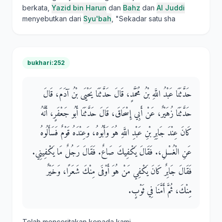
berkata,
Yazid bin Harun
dan
Bahz
dan
Al Juddi
menyebutkan dari
Syu'bah
, "Sekadar satu sha
bukhari:252
حَدَّثَنَا عَبْدُ اللَّهِ بْنُ مُحَمَّدٍ، قَالَ حَدَّثَنَا يَحْيَى بْنُ آدَمَ، قَالَ
حَدَّثَنَا زُهَيْرٌ، عَنْ أَبِي إِسْحَاقَ، قَالَ حَدَّثَنَا أَبُو جَعْفَرٍ، أَنَّهُ
كَانَ عِنْدَ جَابِرِ بْنِ عَبْدِ اللَّهِ هُوَ وَأَبُوهُ، وَعِنْدَهُ قَوْمٌ فَسَأَلُوهُ
عَنِ الْغُسْلِ،‏.‏ فَقَالَ يَكْفِيكَ صَاعٌ‏.‏ فَقَالَ رَجُلٌ مَا يَكْفِينِي‏.‏
فَقَالَ جَابِرٌ كَانَ يَكْفِي مَنْ هُوَ أَوْفَى مِنْكَ شَعَرًا، وَخَيْرٌ
مِنْكَ، ثُمَّ أَمَّنَا فِي ثَوْبٍ‏.‏
Telah menceritakan kepada kami