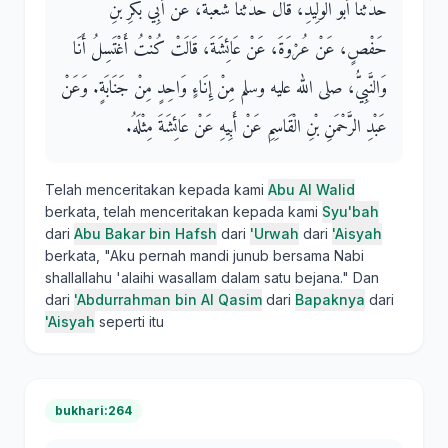
حَدَّثَنَا أَبُو الْوَلِيدِ، قَالَ حَدَّثَنَا شُعْبَةُ، عَنْ أَبِي بَكْرِ بْنِ
حَفْصٍ، عَنْ عُرْوَةَ، عَنْ عَائِشَةَ، قَالَتْ كُنْتُ أَغْتَسِلُ أَنَا
وَالنَّبِيُّ، صلى الله عليه وسلم مِنْ إِنَاءٍ وَاحِدٍ مِنْ جَنَابَةٍ‏.‏ وَعَنْ
عَبْدِ الرَّحْمَنِ بْنِ الْقَاسِمِ عَنْ أَبِيهِ عَنْ عَائِشَةَ مِثْلَهُ‏.‏
Telah menceritakan kepada kami
Abu Al Walid
berkata, telah menceritakan kepada kami
Syu'bah
dari
Abu Bakar bin Hafsh
dari
'Urwah
dari
'Aisyah
berkata, "Aku pernah mandi junub bersama Nabi
shallallahu 'alaihi wasallam dalam satu bejana." Dan
dari
'Abdurrahman bin Al Qasim
dari
Bapaknya
dari
'Aisyah
seperti itu
bukhari:264