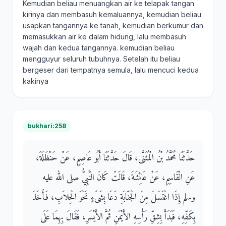
Kemudian beliau menuangkan air ke telapak tangan
kirinya dan membasuh kemaluannya, kemudian beliau
usapkan tangannya ke tanah, kemudian berkumur dan
memasukkan air ke dalam hidung, lalu membasuh
wajah dan kedua tangannya. kemudian beliau
mengguyur seluruh tubuhnya. Setelah itu beliau
bergeser dari tempatnya semula, lalu mencuci kedua
kakinya
bukhari:258
حَدَّثَنَا مُحَمَّدُ بْنُ الْمُثَنَّى، قَالَ حَدَّثَنَا أَبُو عَاصِمٍ، عَنْ حَنْظَلَةَ،
عَنِ الْقَاسِمِ، عَنْ عَائِشَةَ، قَالَتْ كَانَ النَّبِيُّ صلى الله عليه
وسلم إِذَا اغْتَسَلَ مِنَ الْجَنَابَةِ دَعَا بِشَىْءٍ نَحْوَ الْحِلاَبِ، فَأَخَذَ
بِكَفِّهِ، فَبَدَأَ بِشِقِّ رَأْسِهِ الأَيْمَنِ ثُمَّ الأَيْسَرِ، فَقَالَ بِهِمَا عَلَى