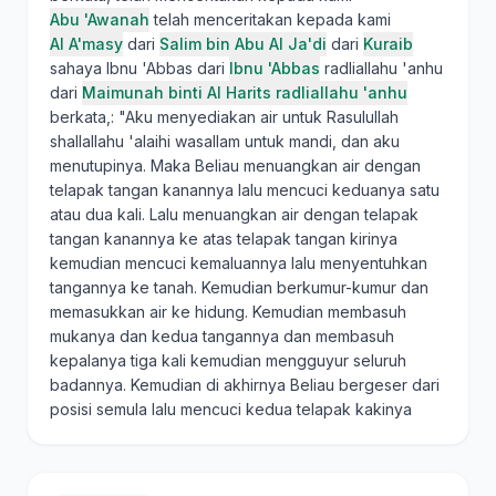
Abu 'Awanah
telah menceritakan kepada kami
Al A'masy
dari
Salim bin Abu Al Ja'di
dari
Kuraib
sahaya Ibnu 'Abbas dari
Ibnu 'Abbas
radliallahu 'anhu
dari
Maimunah binti Al Harits radliallahu 'anhu
berkata,: "Aku menyediakan air untuk Rasulullah
shallallahu 'alaihi wasallam untuk mandi, dan aku
menutupinya. Maka Beliau menuangkan air dengan
telapak tangan kanannya lalu mencuci keduanya satu
atau dua kali. Lalu menuangkan air dengan telapak
tangan kanannya ke atas telapak tangan kirinya
kemudian mencuci kemaluannya lalu menyentuhkan
tangannya ke tanah. Kemudian berkumur-kumur dan
memasukkan air ke hidung. Kemudian membasuh
mukanya dan kedua tangannya dan membasuh
kepalanya tiga kali kemudian mengguyur seluruh
badannya. Kemudian di akhirnya Beliau bergeser dari
posisi semula lalu mencuci kedua telapak kakinya