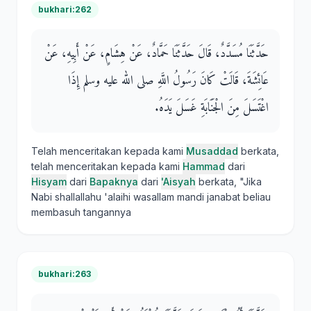
bukhari:262
حَدَّثَنَا مُسَدَّدٌ، قَالَ حَدَّثَنَا حَمَّادٌ، عَنْ هِشَامٍ، عَنْ أَبِيهِ، عَنْ
عَائِشَةَ، قَالَتْ كَانَ رَسُولُ اللَّهِ صلى الله عليه وسلم إِذَا
اغْتَسَلَ مِنَ الْجَنَابَةِ غَسَلَ يَدَهُ‏.‏
Telah menceritakan kepada kami
Musaddad
berkata,
telah menceritakan kepada kami
Hammad
dari
Hisyam
dari
Bapaknya
dari
'Aisyah
berkata, "Jika
Nabi shallallahu 'alaihi wasallam mandi janabat beliau
membasuh tangannya
bukhari:263