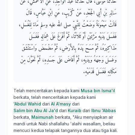
حَدَّثَنَا مُوسَى، قَالَ حَدَّثَنَا عَبْدُ الْوَاحِدِ، عَنِ الأَعْمَشِ، عَنْ
سَالِمِ بْنِ أَبِي الْجَعْدِ، عَنْ كُرَيْبٍ، عَنِ ابْنِ عَبَّاسٍ، قَالَ
قَالَتْ مَيْمُونَةُ وَضَعْتُ لِلنَّبِيِّ صلى الله عليه وسلم مَاءً لِلْغُسْلِ،
فَغَسَلَ يَدَيْهِ مَرَّتَيْنِ أَوْ ثَلاَثًا، ثُمَّ أَفْرَغَ عَلَى شِمَالِهِ فَغَسَلَ
مَذَاكِيرَهُ، ثُمَّ مَسَحَ يَدَهُ بِالأَرْضِ، ثُمَّ مَضْمَضَ وَاسْتَنْشَقَ
وَغَسَلَ وَجْهَهُ وَيَدَيْهِ، ثُمَّ أَفَاضَ عَلَى جَسَدِهِ، ثُمَّ تَحَوَّلَ مِنْ
مَكَانِهِ فَغَسَلَ قَدَمَيْهِ‏.‏
Telah menceritakan kepada kami
Musa bin Isma'il
berkata, telah menceritakan kepada kami
'Abdul Wahid
dari
Al A'masy
dari
Salim bin Abu Al Ja'd
dari
Kuraib
dari
Ibnu 'Abbas
berkata,
Maimunah
berkata, "Aku menyiapkan air
mandi untuk Nabi shallallahu 'alaihi wasallam, beliau
mencuci kedua telapak tangannya dua atau tiga kali.