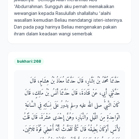
'Abdurrahman. Sungguh aku pernah memakaikan
wewangian kepada Rasulullah shallallahu 'alaihi
wasallam kemudian Beliau mendatangi isteri-isterinya.
Dan pada pagi harinya Beliau mengenakan pakain
ihram dalam keadaan wangi semerbak
bukhari:268
حَدَّثَنَا مُحَمَّدُ بْنُ بَشَّارٍ، قَالَ حَدَّثَنَا مُعَاذُ بْنُ هِشَامٍ، قَالَ
حَدَّثَنِي أَبِي، عَنْ قَتَادَةَ، قَالَ حَدَّثَنَا أَنَسُ بْنُ مَالِكٍ، قَالَ
كَانَ النَّبِيُّ صلى الله عليه وسلم يَدُورُ عَلَى نِسَائِهِ فِي السَّاعَةِ
الْوَاحِدَةِ مِنَ اللَّيْلِ وَالنَّهَارِ، وَهُنَّ إِحْدَى عَشْرَةَ‏.‏ قَالَ قُلْتُ
لأَنَسٍ أَوَكَانَ يُطِيقُهُ قَالَ كُنَّا نَتَحَدَّثُ أَنَّهُ أُعْطِيَ قُوَّةَ ثَلاَثِينَ‏.‏