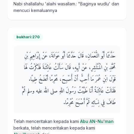
Nabi shallallahu 'alaihi wasallam.: "Baginya wudlu' dan
mencuci kemaluannya
bukhari:270
حَدَّثَنَا أَبُو النُّعْمَانِ، قَالَ حَدَّثَنَا أَبُو عَوَانَةَ، عَنْ إِبْرَاهِيمَ بْنِ
مُحَمَّدِ بْنِ الْمُنْتَشِرِ، عَنْ أَبِيهِ، قَالَ سَأَلْتُ عَائِشَةَ فَذَكَرْتُ لَهَا
قَوْلَ ابْنِ عُمَرَ مَا أُحِبُّ أَنْ أُصْبِحَ، مُحْرِمًا أَنْضَخُ طِيبًا‏.‏
فَقَالَتْ عَائِشَةُ أَنَا طَيَّبْتُ رَسُولَ اللَّهِ صلى الله عليه وسلم ثُمَّ
طَافَ فِي نِسَائِهِ ثُمَّ أَصْبَحَ مُحْرِمًا‏.‏
Telah menceritakan kepada kami
Abu AN-Nu'man
berkata, telah menceritakan kepada kami