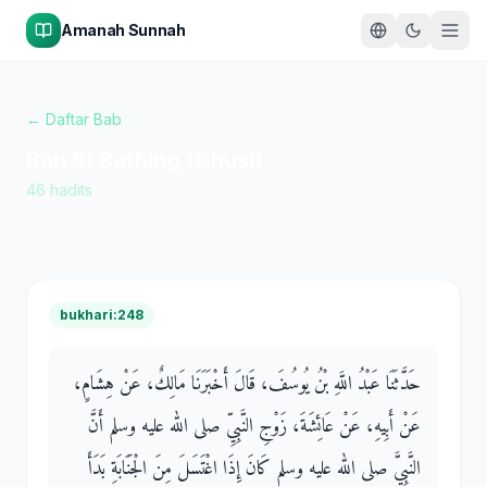
Amanah Sunnah
← Daftar Bab
Bab
5
:
Bathing (Ghusl)
46
hadits
bukhari:248
حَدَّثَنَا عَبْدُ اللَّهِ بْنُ يُوسُفَ، قَالَ أَخْبَرَنَا مَالِكٌ، عَنْ هِشَامٍ،
عَنْ أَبِيهِ، عَنْ عَائِشَةَ، زَوْجِ النَّبِيِّ صلى الله عليه وسلم أَنَّ
النَّبِيَّ صلى الله عليه وسلم كَانَ إِذَا اغْتَسَلَ مِنَ الْجَنَابَةِ بَدَأَ