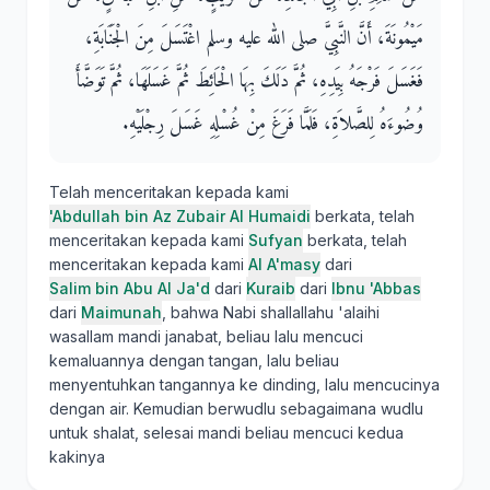
مَيْمُونَةَ، أَنَّ النَّبِيَّ صلى الله عليه وسلم اغْتَسَلَ مِنَ الْجَنَابَةِ،
فَغَسَلَ فَرْجَهُ بِيَدِهِ، ثُمَّ دَلَكَ بِهَا الْحَائِطَ ثُمَّ غَسَلَهَا، ثُمَّ تَوَضَّأَ
وُضُوءَهُ لِلصَّلاَةِ، فَلَمَّا فَرَغَ مِنْ غُسْلِهِ غَسَلَ رِجْلَيْهِ‏.‏
Telah menceritakan kepada kami
'Abdullah bin Az Zubair Al Humaidi
berkata, telah
menceritakan kepada kami
Sufyan
berkata, telah
menceritakan kepada kami
Al A'masy
dari
Salim bin Abu Al Ja'd
dari
Kuraib
dari
Ibnu 'Abbas
dari
Maimunah
, bahwa Nabi shallallahu 'alaihi
wasallam mandi janabat, beliau lalu mencuci
kemaluannya dengan tangan, lalu beliau
menyentuhkan tangannya ke dinding, lalu mencucinya
dengan air. Kemudian berwudlu sebagaimana wudlu
untuk shalat, selesai mandi beliau mencuci kedua
kakinya