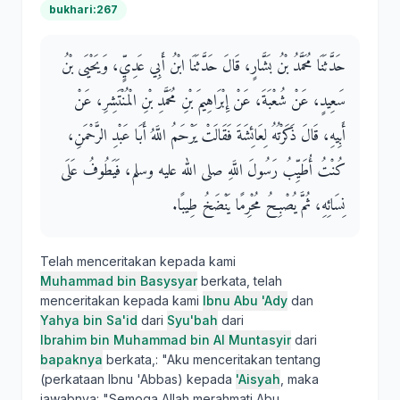
bukhari:267
حَدَّثَنَا مُحَمَّدُ بْنُ بَشَّارٍ، قَالَ حَدَّثَنَا ابْنُ أَبِي عَدِيٍّ، وَيَحْيَى بْنُ
سَعِيدٍ، عَنْ شُعْبَةَ، عَنْ إِبْرَاهِيمَ بْنِ مُحَمَّدِ بْنِ الْمُنْتَشِرِ، عَنْ
أَبِيهِ، قَالَ ذَكَرْتُهُ لِعَائِشَةَ فَقَالَتْ يَرْحَمُ اللَّهُ أَبَا عَبْدِ الرَّحْمَنِ،
كُنْتُ أُطَيِّبُ رَسُولَ اللَّهِ صلى الله عليه وسلم، فَيَطُوفُ عَلَى
نِسَائِهِ، ثُمَّ يُصْبِحُ مُحْرِمًا يَنْضَخُ طِيبًا‏.‏
Telah menceritakan kepada kami
Muhammad bin Basysyar
berkata, telah
menceritakan kepada kami
Ibnu Abu 'Ady
dan
Yahya bin Sa'id
dari
Syu'bah
dari
Ibrahim bin Muhammad bin Al Muntasyir
dari
bapaknya
berkata,: "Aku menceritakan tentang
(perkataan Ibnu 'Abbas) kepada
'Aisyah
, maka
jawabnya: "Semoga Allah merahmati Abu