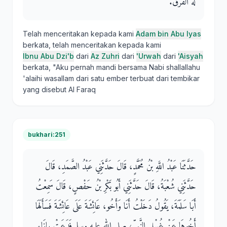
لَهُ الْفَرَقُ‏.‏
Telah menceritakan kepada kami
Adam bin Abu Iyas
berkata, telah menceritakan kepada kami
Ibnu Abu Dzi'b
dari
Az Zuhri
dari
'Urwah
dari
'Aisyah
berkata, "Aku pernah mandi bersama Nabi shallallahu
'alaihi wasallam dari satu ember terbuat dari tembikar
yang disebut Al Faraq
bukhari:251
حَدَّثَنَا عَبْدُ اللَّهِ بْنُ مُحَمَّدٍ، قَالَ حَدَّثَنِي عَبْدُ الصَّمَدِ، قَالَ
حَدَّثَنِي شُعْبَةُ، قَالَ حَدَّثَنِي أَبُو بَكْرِ بْنُ حَفْصٍ، قَالَ سَمِعْتُ
أَبَا سَلَمَةَ، يَقُولُ دَخَلْتُ أَنَا وَأَخُو، عَائِشَةَ عَلَى عَائِشَةَ فَسَأَلَهَا
أَخُوهَا عَنْ غُسْلِ النَّبِيِّ، صلى الله عليه وسلم فَدَعَتْ بِإِنَاءٍ