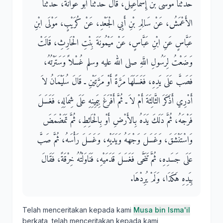
حَدَّثَنَا مُوسَى بْنُ إِسْمَاعِيلَ، قَالَ حَدَّثَنَا أَبُو عَوَانَةَ، حَدَّثَنَا
الأَعْمَشُ، عَنْ سَالِمِ بْنِ أَبِي الْجَعْدِ، عَنْ كُرَيْبٍ، مَوْلَى ابْنِ
عَبَّاسٍ عَنِ ابْنِ عَبَّاسٍ، عَنْ مَيْمُونَةَ بِنْتِ الْحَارِثِ، قَالَتْ
وَضَعْتُ لِرَسُولِ اللَّهِ صلى الله عليه وسلم غُسْلاً وَسَتَرْتُهُ،
فَصَبَّ عَلَى يَدِهِ، فَغَسَلَهَا مَرَّةً أَوْ مَرَّتَيْنِ ـ قَالَ سُلَيْمَانُ لاَ
أَدْرِي أَذَكَرَ الثَّالِثَةَ أَمْ لاَ ـ ثُمَّ أَفْرَغَ بِيَمِينِهِ عَلَى شِمَالِهِ، فَغَسَلَ
فَرْجَهُ، ثُمَّ دَلَكَ يَدَهُ بِالأَرْضِ أَوْ بِالْحَائِطِ، ثُمَّ تَمَضْمَضَ
وَاسْتَنْشَقَ، وَغَسَلَ وَجْهَهُ وَيَدَيْهِ، وَغَسَلَ رَأْسَهُ، ثُمَّ صَبَّ
عَلَى جَسَدِهِ، ثُمَّ تَنَحَّى فَغَسَلَ قَدَمَيْهِ، فَنَاوَلْتُهُ خِرْقَةً، فَقَالَ
بِيَدِهِ هَكَذَا، وَلَمْ يُرِدْهَا‏.‏
Telah menceritakan kepada kami
Musa bin Isma'il
berkata, telah menceritakan kepada kami