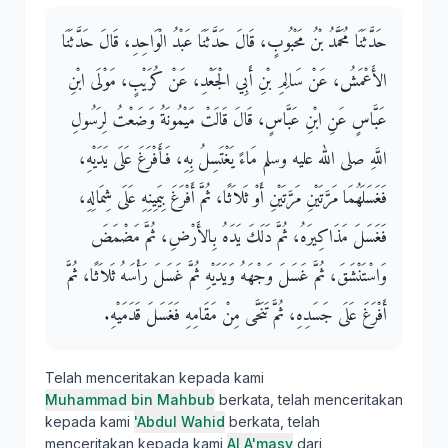
حَدَّثَنَا مُحَمَّدُ بْنُ مَحْبُوبٍ، قَالَ حَدَّثَنَا عَبْدُ الْوَاحِدِ، قَالَ حَدَّثَنَا
الأَعْمَشُ، عَنْ سَالِمِ بْنِ أَبِي الْجَعْدِ، عَنْ كُرَيْبٍ، مَوْلَى ابْنِ
عَبَّاسٍ عَنِ ابْنِ عَبَّاسٍ، قَالَ قَالَتْ مَيْمُونَةُ وَضَعْتُ لِرَسُولِ
اللَّهِ صلى الله عليه وسلم مَاءً يَغْتَسِلُ بِهِ، فَأَفْرَغَ عَلَى يَدَيْهِ،
فَغَسَلَهُمَا مَرَّتَيْنِ مَرَّتَيْنِ أَوْ ثَلاَثًا، ثُمَّ أَفْرَغَ بِيَمِينِهِ عَلَى شِمَالِهِ،
فَغَسَلَ مَذَاكِيرَهُ، ثُمَّ دَلَكَ يَدَهُ بِالأَرْضِ، ثُمَّ مَضْمَضَ
وَاسْتَنْشَقَ، ثُمَّ غَسَلَ وَجْهَهُ وَيَدَيْهِ ثُمَّ غَسَلَ رَأْسَهُ ثَلاَثًا، ثُمَّ
أَفْرَغَ عَلَى جَسَدِهِ، ثُمَّ تَنَحَّى مِنْ مَقَامِهِ فَغَسَلَ قَدَمَيْهِ‏.‏
Telah menceritakan kepada kami
Muhammad bin Mahbub
berkata, telah menceritakan
kepada kami
'Abdul Wahid
berkata, telah
menceritakan kepada kami
Al A'masy
dari