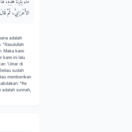
مَاءِ بِئْرِنَا هَذِهِ، فَأَع
الأَعْرَابِيَّ، ثُمَّ قَالَ 
mana adalah
: "Rasulullah
um. Maka kami
kami ini lalu
kan 'Umar di
Beliau sudah
eliau memberikan
 sabdakan: "Ke
i adalah sunnah,