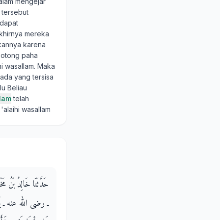
alam mengejar
 tersebut
 dapat
Akhirnya mereka
kannya karena
potong paha
hi wasallam. Maka
ada yang tersisa
lu Beliau
slam
telah
 'alaihi wasallam
حَدَّثَنَا خَالِدُ بْنُ مَخْ
ـ رضى الله عنه ـ يَقُولُ