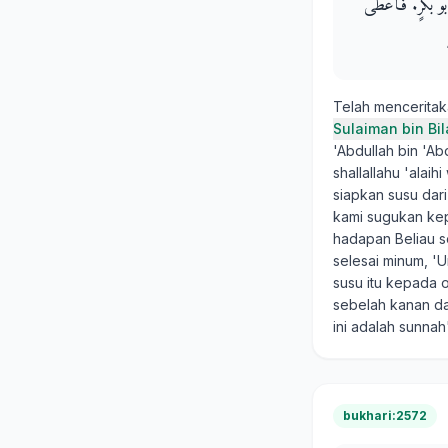
بُو بَكْرٍ‏.‏ فَأَعْطَى
Telah mencerita
Sulaiman bin Bil
'Abdullah bin 'A
shallallahu 'alai
siapkan susu dari
kami sugukan kep
hadapan Beliau s
selesai minum, '
susu itu kepada 
sebelah kanan da
ini adalah sunnah
bukhari:2572