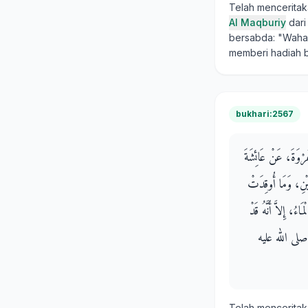
Telah mencerita
Al Maqburiy
dar
bersabda: "Waha
memberi hadiah b
bukhari:2567
عُرْوَةَ، عَنْ عَائِشَةَ
رَيْنِ، وَمَا أُوقِدَتْ
ُ، إِلاَّ أَنَّهُ قَدْ
َهِ صلى الله عليه
Telah mencerita