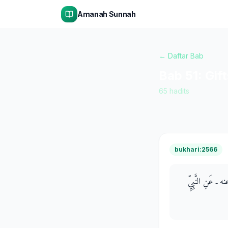
Amanah Sunnah
← Daftar Bab
Bab
51
:
Gift
65
hadits
bukhari:2566
نه ـ عَنِ النَّبِيِّ