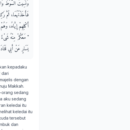
وَنَسِيتُ السَّوْطَ وَالرُّم
فَأَخَذْتُهُمَا، ثُمَّ رَكِ
أَكْلِهِمْ إِيَّاهُ، وَهُ
‏ مَعَكُمْ مِنْهُ شَىْءٌ ‏"‏
يَسَارٍ عَنْ أَبِي قَتَادَةَ 
akan kepadaku
y
dari
majelis dengan
enuju Makkah.
ng-orang sedang
ara aku sedang
n keledai itu
lihat keledai itu
kuda tersebut
ambuk dan