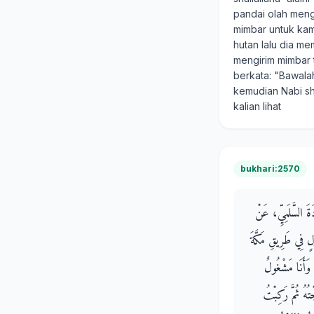
pandai olah meng
mimbar untuk kam
hutan lalu dia me
mengirim mimbar t
berkata: "Bawala
kemudian Nabi sh
kalian lihat
bukhari:2570
َةَ السَّلَمِيِّ، عَنْ
 فِي طَرِيقِ مَكَّةَ
 وَأَنَا مَشْغُولٌ
تُهُ ثُمَّ رَكِبْتُ