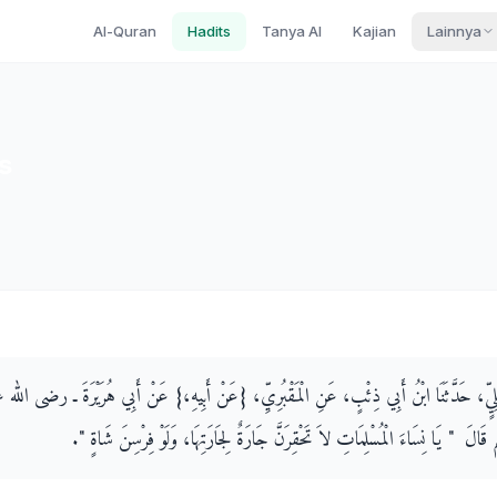
Al-Quran
Hadits
Tanya AI
Kajian
Lainnya
s
لِيٍّ، حَدَّثَنَا ابْنُ أَبِي ذِئْبٍ، عَنِ الْمَقْبُرِيِّ، ‏{‏عَنْ أَبِيهِ،‏}‏ عَنْ أَبِي هُرَيْرَةَ ـ رضى الله ع
 "‏ يَا نِسَاءَ الْمُسْلِمَاتِ لاَ تَحْقِرَنَّ جَارَةٌ لِجَارَتِهَا، وَلَوْ فِرْسِنَ شَاةٍ ‏"‏‏.‏