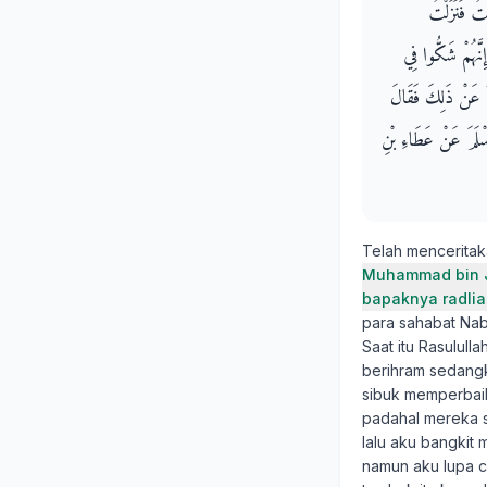
ْتُ فَنَزَلْتُ
ِنَّهُمْ شَكُّوا فِي
ُ عَنْ ذَلِكَ فَقَالَ ‏
"أَسْلَمَ عَنْ عَطَاءِ بْنِ
Telah mencerita
Muhammad bin J
bapaknya radlia
para sahabat Nabi
Saat itu Rasulull
berihram sedangk
sibuk memperbaik
padahal mereka s
lalu aku bangki
namun aku lupa 