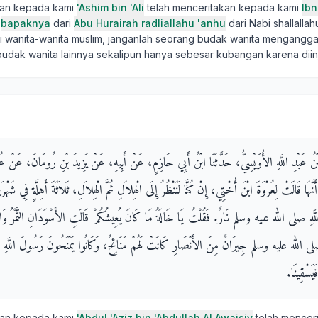
kan kepada kami
'Ashim bin 'Ali
telah menceritakan kepada kami
Ibn
i
bapaknya
dari
Abu Hurairah radliallahu 'anhu
dari Nabi shallallah
i wanita-wanita muslim, janganlah seorang budak wanita mengangg
udak wanita lainnya sekalipun hanya sebesar kubangan karena dii
زِ بْنُ عَبْدِ اللَّهِ الأُوَيْسِيُّ، حَدَّثَنَا ابْنُ أَبِي حَازِمٍ، عَنْ أَبِيهِ، عَنْ يَزِيدَ بْنِ رُومَانَ، عَنْ 
قَالَتْ لِعُرْوَةَ ابْنَ أُخْتِي، إِنْ كُنَّا لَنَنْظُرُ إِلَى الْهِلاَلِ ثُمَّ الْهِلاَلِ، ثَلاَثَةَ أَهِلَّةٍ فِي شَهْ
َهِ صلى الله عليه وسلم نَارٌ‏.‏ فَقُلْتُ يَا خَالَةُ مَا كَانَ يُعِيشُكُمْ قَالَتِ الأَسْوَدَانِ التَّمْرُ وَالْمَاء
صلى الله عليه وسلم جِيرَانٌ مِنَ الأَنْصَارِ كَانَتْ لَهُمْ مَنَائِحُ، وَكَانُوا يَمْنَحُونَ رَسُولَ اللّ
َسْقِينَا‏.‏
kan kepada kami
'Abdul 'Aziz bin 'Abdullah Al Awaisiy
telah mencer