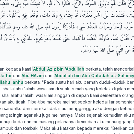
ْحَ فَقُلْتُ لَهُمْ نَاوِلُونِي السَّوْطَ وَالرُّمْحَ‏.‏ فَقَالُوا لاَ وَاللَّهِ، لاَ نُعِينُكَ عَلَيْهِ بِشَىْءٍ‏.‏ فَغَضِب
بْتُ، فَشَدَدْتُ عَلَى الْحِمَارِ فَعَقَرْتُهُ، ثُمَّ جِئْتُ بِهِ وَقَدْ مَاتَ، فَوَقَعُوا فِيهِ يَأْكُلُونَهُ، ثُمَّ إ
مْ حُرُمٌ، فَرُحْنَا وَخَبَأْتُ الْعَضُدَ مَعِي، فَأَدْرَكْنَا رَسُولَ اللَّهِ صلى الله عليه وسلم فَسَأَلْنَاه
‏.‏ فَقُلْتُ نَعَمْ‏.‏ فَنَاوَلْتُهُ الْعَضُدَ فَأَكَلَهَا، حَتَّى نَفَّدَهَا وَهْوَ مُحْرِمٌ‏.‏ فَحَدَّثَنِي بِهِ زَيْدُ بْنُ 
‏عَنْ النَّبِيِّ صَلَّى اللَّهُ عَلَيْهِ وَسَلَّمَ.‏
kan kepada kami
'Abdul 'Aziz bin 'Abdullah
berkata, telah mencerit
a'far
dari
Abu HAzim
dari
'Abdullah bin Abu Qatadah as-Salami
llahu 'anhu
berkata: "Pada suatu hari aku pernah duduk-duduk ber
 shallallahu 'alaihi wasallam di suatu rumah yang terletak di jalan m
ah shallallahu 'alaihi wasallam singgah di depan kami sementara ora
an aku tidak. Tiba-tiba mereka melihat seekor keledai liar sement
i sandalku dan mereka tidak mau mengganggu aku dengan kehadira
angat ingin agar aku juga melihatnya. Maka sejenak kemudian aku me
t menuju kuda dan memasang pelananya kemudian aku menunggang 
cambuk dan tombak. Maka aku katakan kepada mereka: "Berikan c