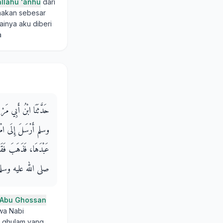
allahu 'anhu
dari
 makan sebesar
inya aku diberi
a
حَدَّثَنَا ابْنُ أَبِي م
وسلم أَرْسَلَ إِلَى امْرَأَ
عَبْدَهَا، فَذَهَبَ فَقَطَ
صلى الله عليه وسلم ‏"‏ أَ
Abu Ghossan
a Nabi
ki ghulam yang