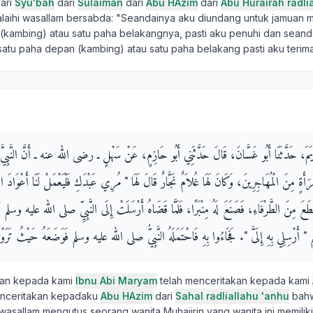
ari
Syu'bah
dari
Sulaiman
dari
Abu HAzim
dari
Abu Hurairah radli
 'alaihi wasallam bersabda: "Seandainya aku diundang untuk jamuan
(kambing) atau satu paha belakangnya, pasti aku penuhi dan seanda
atu paha depan (kambing) atau satu paha belakang pasti aku terim
َرْيَمَ، حَدَّثَنَا أَبُو غَسَّانَ، قَالَ حَدَّثَنِي أَبُو حَازِمٍ، عَنْ سَهْلٍ ـ رضى الله عنه ـ أَنَّ النَّب
ةٍ مِنَ الْمُهَاجِرِينَ، وَكَانَ لَهَا غُلاَمٌ نَجَّارٌ قَالَ لَهَا ‏"‏ مُرِي عَبْدَكِ فَلْيَعْمَلْ لَنَا أَعْوَادَ الْمِن
عَ مِنَ الطَّرْفَاءِ، فَصَنَعَ لَهُ مِنْبَرًا، فَلَمَّا قَضَاهُ أَرْسَلَتْ إِلَى النَّبِيِّ صلى الله عليه وسلم أَن
رْسِلِي بِهِ إِلَىَّ ‏"‏‏.‏ فَجَاءُوا بِهِ فَاحْتَمَلَهُ النَّبِيُّ صلى الله عليه وسلم فَوَضَعَهُ حَيْثُ تَرَوْن
kan kepada kami
Ibnu Abi Maryam
telah menceritakan kepada kami
menceritakan kepadaku
Abu HAzim
dari
Sahal radliallahu 'anhu
bahw
hi wasallam mengutus seorang wanita Muhajirin yang wanita ini memili