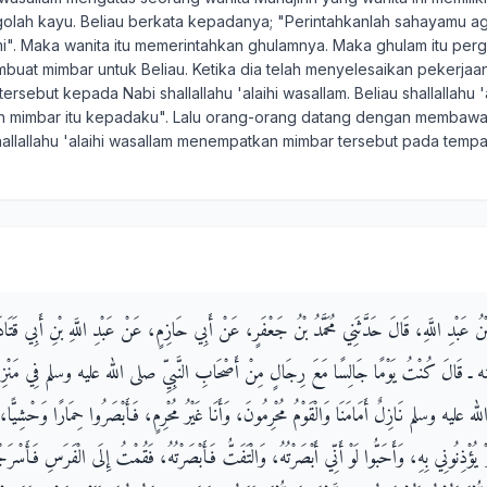
olah kayu. Beliau berkata kepadanya; "Perintahkanlah sahayamu 
i". Maka wanita itu memerintahkan ghulamnya. Maka ghulam itu perg
mbuat mimbar untuk Beliau. Ketika dia telah menyelesaikan pekerjaan
ersebut kepada Nabi shallallahu 'alaihi wasallam. Beliau shallallahu '
h mimbar itu kepadaku". Lalu orang-orang datang dengan membawa
allallahu 'alaihi wasallam menempatkan mimbar tersebut pada temp
ِ بْنُ عَبْدِ اللَّهِ، قَالَ حَدَّثَنِي مُحَمَّدُ بْنُ جَعْفَرٍ، عَنْ أَبِي حَازِمٍ، عَنْ عَبْدِ اللَّهِ بْنِ أَبِي قَتَاد
ـ قَالَ كُنْتُ يَوْمًا جَالِسًا مَعَ رِجَالٍ مِنْ أَصْحَابِ النَّبِيِّ صلى الله عليه وسلم فِي مَنْزِلٍ
 عليه وسلم نَازِلٌ أَمَامَنَا وَالْقَوْمُ مُحْرِمُونَ، وَأَنَا غَيْرُ مُحْرِمٍ، فَأَبْصَرُوا حِمَارًا وَحْشِيًّا،
ؤْذِنُونِي بِهِ، وَأَحَبُّوا لَوْ أَنِّي أَبْصَرْتُهُ، وَالْتَفَتُّ فَأَبْصَرْتُهُ، فَقُمْتُ إِلَى الْفَرَسِ فَأَسْرَجْ