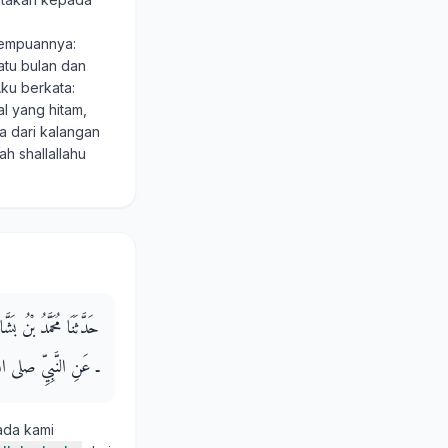
rempuannya:
atu bulan dan
Aku berkata:
l yang hitam,
ga dari kalangan
h shallallahu
حَدَّثَنَا مُحَمَّدُ بْنُ
ـ عَنِ النَّبِيِّ صلى الل
ada kami