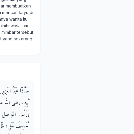
agar membuatkan
i mencari kayu di
nya wanita itu
alaihi wasallam
 mimbar tersebut
at yang sekarang
حَدَّثَنَا عَبْدُ الْعَزِيز
أَبِيهِ ـ رضى الله عنه 
وَرَسُولُ اللَّهِ صلى الله
أَخْصِفُ نَعْلِي، فَلَمْ يُ