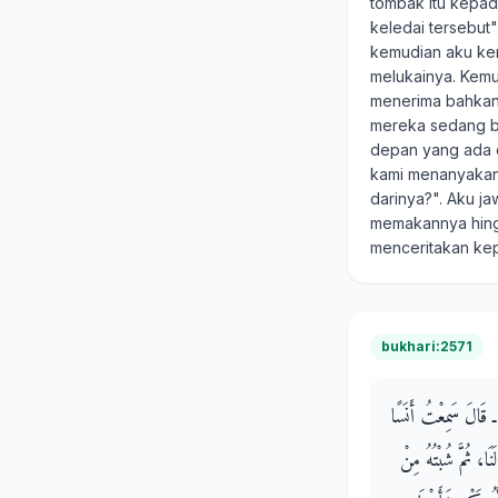
tombak itu kepa
keledai tersebut
kemudian aku kem
melukainya. Kemu
menerima bahkan
mereka sedang b
depan yang ada d
kami menanyakan 
darinya?". Aku j
memakannya hing
menceritakan ke
bukhari:2571
ِ ـ قَالَ سَمِعْتُ أَنَسًا
، ثُمَّ شُبْتُهُ مِنْ