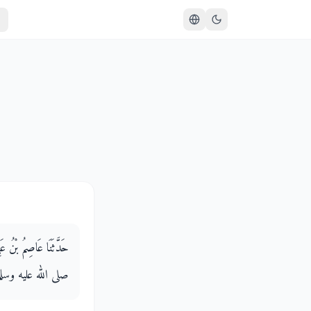
حَدَّثَنَا عَاصِمُ بْنُ عَ
صلى الله عليه وسلم قَالَ ‏