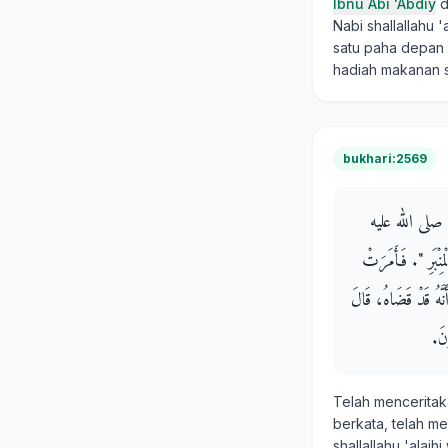
Ibnu Abi 'Abdiy
d
Nabi shallallahu
satu paha depan 
hadiah makanan s
bukhari:2569
ِيَّ صلى الله عليه
ْبَرِ ‏"‏‏.‏ فَأَمَرَتْ
َّهُ قَدْ قَضَاهُ، قَالَ
َ‏.‏
Telah mencerita
berkata, telah 
shallallahu 'alai