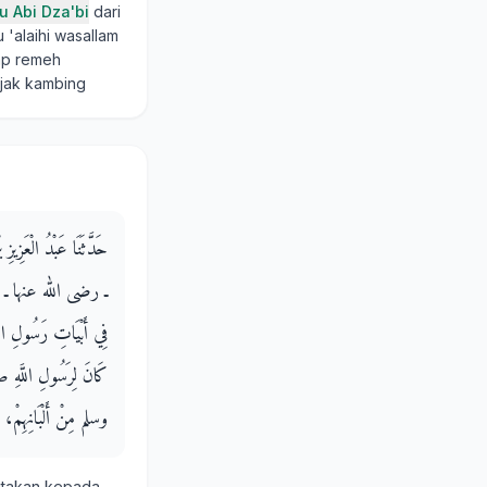
u Abi Dza'bi
dari
u 'alaihi wasallam
ap remeh
njak kambing
حَدَّثَنَا عَبْدُ الْعَزِي
ـ رضى الله عنها ـ أَنَّهَا 
فِي أَبْيَاتِ رَسُولِ اللّ
كَانَ لِرَسُولِ اللَّهِ 
وسلم مِنْ أَلْبَانِهِمْ، فَي
itakan kepada