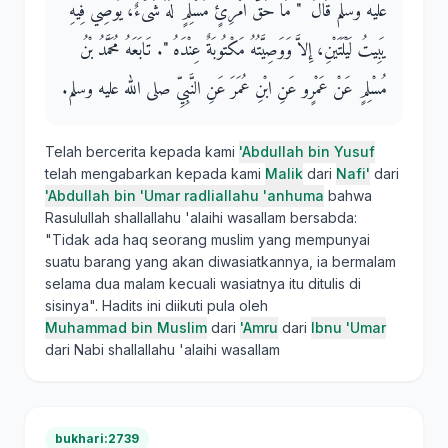
عليه وسلم قَالَ ‏ "‏ مَا حَقُّ امْرِئٍ مُسْلِمٍ لَهُ شَىْءٌ، يُوصِي فِيهِ
يَبِيتُ لَيْلَتَيْنِ، إِلاَّ وَوَصِيَّتُهُ مَكْتُوبَةٌ عِنْدَهُ ‏"‏‏.‏ تَابَعَهُ مُحَمَّدُ بْنُ
مُسْلِمٍ عَنْ عَمْرٍو عَنِ ابْنِ عُمَرَ عَنِ النَّبِيِّ صلى الله عليه وسلم‏.‏
Telah bercerita kepada kami
'Abdullah bin Yusuf
telah mengabarkan kepada kami
Malik
dari
Nafi'
dari
'Abdullah bin 'Umar radliallahu 'anhuma
bahwa
Rasulullah shallallahu 'alaihi wasallam bersabda:
"Tidak ada haq seorang muslim yang mempunyai
suatu barang yang akan diwasiatkannya, ia bermalam
selama dua malam kecuali wasiatnya itu ditulis di
sisinya". Hadits ini diikuti pula oleh
Muhammad bin Muslim
dari
'Amru
dari
Ibnu 'Umar
dari Nabi shallallahu 'alaihi wasallam
bukhari:2739