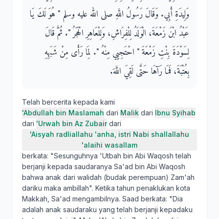
وَلِيدَةِ أَبِي‏.‏ وَقَالَ رَسُولُ اللَّهِ صلى الله عليه وسلم ‏"‏ هُوَ لَكَ يَا
عَبْدُ ابْنَ زَمْعَةَ، الْوَلَدُ لِلْفِرَاشِ، وَلِلْعَاهِرِ الْحَجَرُ ‏"‏‏.‏ ثُمَّ قَالَ
لِسَوْدَةَ بِنْتِ زَمْعَةَ ‏"‏ احْتَجِبِي مِنْهُ ‏"‏‏.‏ لِمَا رَأَى مِنْ شَبَهِهِ
بِعُتْبَةَ، فَمَا رَآهَا حَتَّى لَقِيَ اللَّهَ‏.‏
Telah bercerita kepada kami
'Abdullah bin Maslamah
dari
Malik
dari
Ibnu Syihab
dari
'Urwah bin Az Zubair
dari
'Aisyah radliallahu 'anha, istri Nabi shallallahu
'alaihi wasallam
berkata: "Sesunguhnya 'Utbah bin Abi Waqosh telah
berjanji kepada saudaranya Sa'ad bin Abi Waqosh
bahwa anak dari walidah (budak perempuan) Zam'ah
dariku maka ambillah". Ketika tahun penaklukan kota
Makkah, Sa'ad mengambilnya. Saad berkata: "Dia
adalah anak saudaraku yang telah berjanji kepadaku