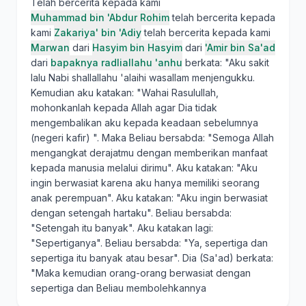
Telah bercerita kepada kami
Muhammad bin 'Abdur Rohim
telah bercerita kepada
kami
Zakariya' bin 'Adiy
telah bercerita kepada kami
Marwan
dari
Hasyim bin Hasyim
dari
'Amir bin Sa'ad
dari
bapaknya radliallahu 'anhu
berkata: "Aku sakit
lalu Nabi shallallahu 'alaihi wasallam menjengukku.
Kemudian aku katakan: "Wahai Rasulullah,
mohonkanlah kepada Allah agar Dia tidak
mengembalikan aku kepada keadaan sebelumnya
(negeri kafir) ". Maka Beliau bersabda: "Semoga Allah
mengangkat derajatmu dengan memberikan manfaat
kepada manusia melalui dirimu". Aku katakan: "Aku
ingin berwasiat karena aku hanya memiliki seorang
anak perempuan". Aku katakan: "Aku ingin berwasiat
dengan setengah hartaku". Beliau bersabda:
"Setengah itu banyak". Aku katakan lagi:
"Sepertiganya". Beliau bersabda: "Ya, sepertiga dan
sepertiga itu banyak atau besar". Dia (Sa'ad) berkata:
"Maka kemudian orang-orang berwasiat dengan
sepertiga dan Beliau membolehkannya