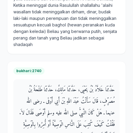
Ketika meninggal dunia Rasulullah shallallahu 'alaihi
wasallam tidak meninggalkan dirham, dinar, budak
laki-laki maupun perempuan dan tidak meninggalkan
sesuatupun kecuali baghol (hewan peranakan kuda
dengan keledai) Beliau yang berwarna putih, senjata
perang dan tanah yang Beliau jadikan sebagai
shadaqah
bukhari:2740
حَدَّثَنَا خَلاَّدُ بْنُ يَحْيَى، حَدَّثَنَا مَالِكٌ، حَدَّثَنَا طَلْحَةُ بْنُ
مُصَرِّفٍ، قَالَ سَأَلْتُ عَبْدَ اللَّهِ بْنَ أَبِي أَوْفَى ـ رضى الله
عنهما ـ هَلْ كَانَ النَّبِيُّ صلى الله عليه وسلم أَوْصَى فَقَالَ لاَ‏.‏
فَقُلْتُ كَيْفَ كُتِبَ عَلَى النَّاسِ الْوَصِيَّةُ أَوْ أُمِرُوا بِالْوَصِيَّةِ