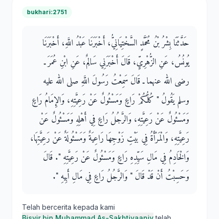
bukhari:2751
حَدَّثَنَا بِشْرُ بْنُ مُحَمَّدٍ السَّخْتِيَانِيُّ، أَخْبَرَنَا عَبْدُ اللَّهِ، أَخْبَرَنَا
يُونُسُ، عَنِ الزُّهْرِيِّ، قَالَ أَخْبَرَنِي سَالِمٌ، عَنِ ابْنِ عُمَرَ ـ
رضى الله عنهما ـ قَالَ سَمِعْتُ رَسُولَ اللَّهِ صلى الله عليه
وسلم يَقُولُ ‏"‏ كُلُّكُمْ رَاعٍ وَمَسْئُولٌ عَنْ رَعِيَّتِهِ، وَالإِمَامُ رَاعٍ
وَمَسْئُولٌ عَنْ رَعِيَّتِهِ، وَالرَّجُلُ رَاعٍ فِي أَهْلِهِ وَمَسْئُولٌ عَنْ
رَعِيَّتِهِ، وَالْمَرْأَةُ فِي بَيْتِ زَوْجِهَا رَاعِيَةٌ وَمَسْئُولَةٌ عَنْ رَعِيَّتِهَا،
وَالْخَادِمُ فِي مَالِ سَيِّدِهِ رَاعٍ وَمَسْئُولٌ عَنْ رَعِيَّتِهِ ‏"‏‏.‏ قَالَ
وَحَسِبْتُ أَنْ قَدْ قَالَ ‏"‏ وَالرَّجُلُ رَاعٍ فِي مَالِ أَبِيهِ ‏"‏‏.‏
Telah bercerita kepada kami
Bisyir bin Muhammad As-Sakhtiyaaniy
telah