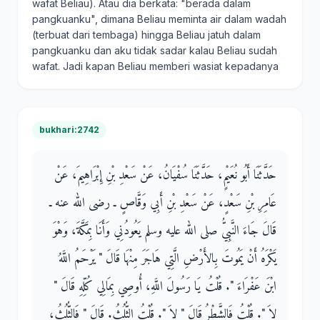
wafat Beliau). Atau dia berkata: "berada dalam
pangkuanku", dimana Beliau meminta air dalam wadah
(terbuat dari tembaga) hingga Beliau jatuh dalam
pangkuanku dan aku tidak sadar kalau Beliau sudah
wafat. Jadi kapan Beliau memberi wasiat kepadanya
bukhari:2742
حَدَّثَنَا أَبُو نُعَيْمٍ، حَدَّثَنَا سُفْيَانُ، عَنْ سَعْدِ بْنِ إِبْرَاهِيمَ، عَنْ
عَامِرِ بْنِ سَعْدٍ، عَنْ سَعْدِ بْنِ أَبِي وَقَّاصٍ ـ رضى الله عنه ـ
قَالَ جَاءَ النَّبِيُّ صلى الله عليه وسلم يَعُودُنِي وَأَنَا بِمَكَّةَ، وَهْوَ
يَكْرَهُ أَنْ يَمُوتَ بِالأَرْضِ الَّتِي هَاجَرَ مِنْهَا قَالَ ‏"‏ يَرْحَمُ اللَّهُ
ابْنَ عَفْرَاءَ ‏"‏‏.‏ قُلْتُ يَا رَسُولَ اللَّهِ، أُوصِي بِمَالِي كُلِّهِ قَالَ ‏"‏
لاَ ‏"‏‏.‏ قُلْتُ فَالشَّطْرُ قَالَ ‏"‏ لاَ ‏"‏‏.‏ قُلْتُ الثُّلُثُ‏.‏ قَالَ ‏"‏ فَالثُّلُثُ،