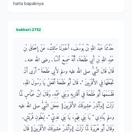
harta bapaknya
bukhari:2752
حَدَّثَنَا عَبْدُ اللَّهِ بْنُ يُوسُفَ، أَخْبَرَنَا مَالِكٌ، عَنْ إِسْحَاقَ بْنِ
عَبْدِ اللَّهِ بْنِ أَبِي طَلْحَةَ، أَنَّهُ سَمِعَ أَنَسًا ـ رضى الله عنه ـ
قَالَ قَالَ النَّبِيُّ صلى الله عليه وسلم لأَبِي طَلْحَةَ ‏"‏ أَرَى أَنْ
تَجْعَلَهَا فِي الأَقْرَبِينَ ‏"‏‏.‏ قَالَ أَبُو طَلْحَةَ أَفْعَلُ يَا رَسُولَ اللَّهِ‏.‏
فَقَسَمَهَا أَبُو طَلْحَةَ فِي أَقَارِبِهِ وَبَنِي عَمِّهِ‏.‏ وَقَالَ ابْنُ عَبَّاسٍ لَمَّا
نَزَلَتْ ‏{‏وَأَنْذِرْ عَشِيرَتَكَ الأَقْرَبِينَ‏}‏ جَعَلَ النَّبِيُّ صلى الله عليه
وسلم يُنَادِي ‏"‏ يَا بَنِي فِهْرٍ، يَا بَنِي عَدِيٍّ ‏"‏‏.‏ لِبُطُونِ قُرَيْشٍ‏.‏
وَقَالَ أَبُو هُرَيْرَةَ لَمَّا نَزَلَتْ ‏{‏وَأَنْذِرْ عَشِيرَتَكَ الأَقْرَبِينَ‏}‏ قَالَ