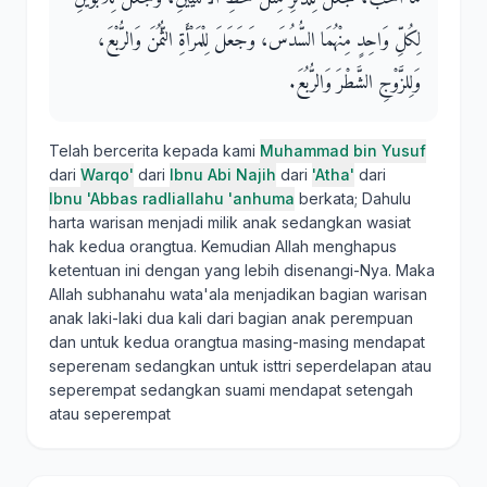
لِكُلِّ وَاحِدٍ مِنْهُمَا السُّدُسَ، وَجَعَلَ لِلْمَرْأَةِ الثُّمُنَ وَالرُّبْعَ،
وَلِلزَّوْجِ الشَّطْرَ وَالرُّبُعَ‏.‏
Telah bercerita kepada kami
Muhammad bin Yusuf
dari
Warqo'
dari
Ibnu Abi Najih
dari
'Atha'
dari
Ibnu 'Abbas radliallahu 'anhuma
berkata; Dahulu
harta warisan menjadi milik anak sedangkan wasiat
hak kedua orangtua. Kemudian Allah menghapus
ketentuan ini dengan yang lebih disenangi-Nya. Maka
Allah subhanahu wata'ala menjadikan bagian warisan
anak laki-laki dua kali dari bagian anak perempuan
dan untuk kedua orangtua masing-masing mendapat
seperenam sedangkan untuk isttri seperdelapan atau
seperempat sedangkan suami mendapat setengah
atau seperempat