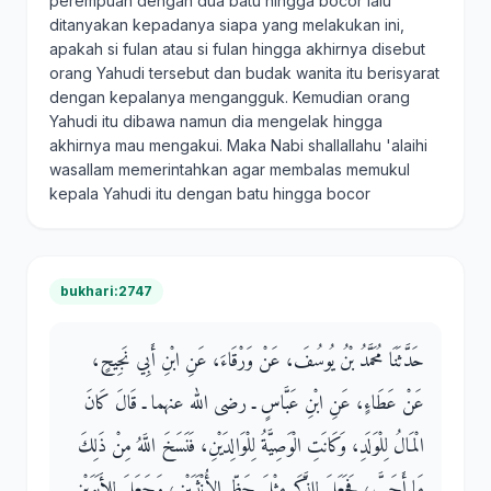
perempuan dengan dua batu hingga bocor lalu
ditanyakan kepadanya siapa yang melakukan ini,
apakah si fulan atau si fulan hingga akhirnya disebut
orang Yahudi tersebut dan budak wanita itu berisyarat
dengan kepalanya mengangguk. Kemudian orang
Yahudi itu dibawa namun dia mengelak hingga
akhirnya mau mengakui. Maka Nabi shallallahu 'alaihi
wasallam memerintahkan agar membalas memukul
kepala Yahudi itu dengan batu hingga bocor
bukhari:2747
حَدَّثَنَا مُحَمَّدُ بْنُ يُوسُفَ، عَنْ وَرْقَاءَ، عَنِ ابْنِ أَبِي نَجِيحٍ،
عَنْ عَطَاءٍ، عَنِ ابْنِ عَبَّاسٍ ـ رضى الله عنهما ـ قَالَ كَانَ
الْمَالُ لِلْوَلَدِ، وَكَانَتِ الْوَصِيَّةُ لِلْوَالِدَيْنِ، فَنَسَخَ اللَّهُ مِنْ ذَلِكَ
مَا أَحَبَّ، فَجَعَلَ لِلذَّكَرِ مِثْلَ حَظِّ الأُنْثَيَيْنِ، وَجَعَلَ لِلأَبَوَيْنِ