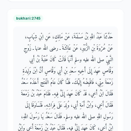
bukhari:2745
حَدَّثَنَا عَبْدُ اللَّهِ بْنُ مَسْلَمَةَ، عَنْ مَالِكٍ، عَنِ ابْنِ شِهَابٍ،
عَنْ عُرْوَةَ بْنِ الزُّبَيْرِ، عَنْ عَائِشَةَ ـ رضى الله عنها ـ زَوْجِ
النَّبِيِّ صلى الله عليه وسلم أَنَّهَا قَالَتْ كَانَ عُتْبَةُ بْنُ أَبِي
وَقَّاصٍ عَهِدَ إِلَى أَخِيهِ سَعْدِ بْنِ أَبِي وَقَّاصٍ أَنَّ ابْنَ وَلِيدَةِ
زَمْعَةَ مِنِّي، فَاقْبِضْهُ إِلَيْكَ‏.‏ فَلَمَّا كَانَ عَامُ الْفَتْحِ أَخَذَهُ سَعْدٌ
فَقَالَ ابْنُ أَخِي، قَدْ كَانَ عَهِدَ إِلَىَّ فِيهِ‏.‏ فَقَامَ عَبْدُ بْنُ زَمْعَةَ
فَقَالَ أَخِي، وَابْنُ أَمَةِ أَبِي، وُلِدَ عَلَى فِرَاشِهِ‏.‏ فَتَسَاوَقَا إِلَى
رَسُولِ اللَّهِ صلى الله عليه وسلم‏.‏ فَقَالَ سَعْدٌ يَا رَسُولَ اللَّهِ،
ابْنُ أَخِي، كَانَ عَهِدَ إِلَىَّ فِيهِ‏.‏ فَقَالَ عَبْدُ بْنُ زَمْعَةَ أَخِي وَابْنُ