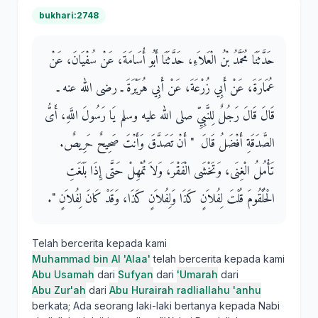
bukhari:2748
حَدَّثَنَا مُحَمَّدُ بْنُ الْعَلاَءِ، حَدَّثَنَا أَبُو أُسَامَةَ، عَنْ سُفْيَانَ، عَنْ
عُمَارَةَ، عَنْ أَبِي زُرْعَةَ، عَنْ أَبِي هُرَيْرَةَ ـ رضى الله عنه ـ
قَالَ قَالَ رَجُلٌ لِلنَّبِيِّ صلى الله عليه وسلم يَا رَسُولَ اللَّهِ، أَىُّ
الصَّدَقَةِ أَفْضَلُ قَالَ ‏ "‏ أَنْ تَصَدَّقَ وَأَنْتَ صَحِيحٌ حَرِيصٌ‏.‏
تَأْمُلُ الْغِنَى، وَتَخْشَى الْفَقْرَ، وَلاَ تُمْهِلْ حَتَّى إِذَا بَلَغَتِ
الْحُلْقُومَ قُلْتَ لِفُلاَنٍ كَذَا وَلِفُلاَنٍ كَذَا، وَقَدْ كَانَ لِفُلاَنٍ ‏"‏‏.‏
Telah bercerita kepada kami
Muhammad bin Al 'Alaa'
telah bercerita kepada kami
Abu Usamah
dari
Sufyan
dari
'Umarah
dari
Abu Zur'ah
dari
Abu Hurairah radliallahu 'anhu
berkata; Ada seorang laki-laki bertanya kepada Nabi