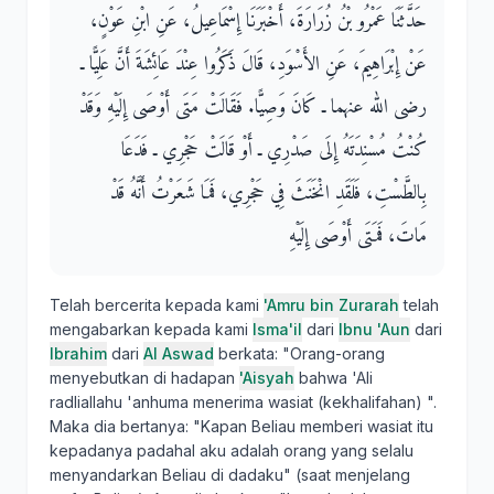
حَدَّثَنَا عَمْرُو بْنُ زُرَارَةَ، أَخْبَرَنَا إِسْمَاعِيلُ، عَنِ ابْنِ عَوْنٍ،
عَنْ إِبْرَاهِيمَ، عَنِ الأَسْوَدِ، قَالَ ذَكَرُوا عِنْدَ عَائِشَةَ أَنَّ عَلِيًّا ـ
رضى الله عنهما ـ كَانَ وَصِيًّا‏.‏ فَقَالَتْ مَتَى أَوْصَى إِلَيْهِ وَقَدْ
كُنْتُ مُسْنِدَتَهُ إِلَى صَدْرِي ـ أَوْ قَالَتْ حَجْرِي ـ فَدَعَا
بِالطَّسْتِ، فَلَقَدِ انْخَنَثَ فِي حَجْرِي، فَمَا شَعَرْتُ أَنَّهُ قَدْ
مَاتَ، فَمَتَى أَوْصَى إِلَيْهِ
Telah bercerita kepada kami
'Amru bin Zurarah
telah
mengabarkan kepada kami
Isma'il
dari
Ibnu 'Aun
dari
Ibrahim
dari
Al Aswad
berkata: "Orang-orang
menyebutkan di hadapan
'Aisyah
bahwa 'Ali
radliallahu 'anhuma menerima wasiat (kekhalifahan) ".
Maka dia bertanya: "Kapan Beliau memberi wasiat itu
kepadanya padahal aku adalah orang yang selalu
menyandarkan Beliau di dadaku" (saat menjelang