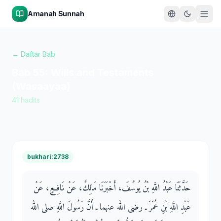
Amanah Sunnah
← Daftar Bab
Bab
55
:
Wills and Testaments
(Wasaayaa)
41
hadits
bukhari:2738
حَدَّثَنَا عَبْدُ اللَّهِ بْنُ يُوسُفَ، أَخْبَرَنَا مَالِكٌ، عَنْ نَافِعٍ، عَنْ
عَبْدِ اللَّهِ بْنِ عُمَرَ ـ رضى الله عنهما ـ أَنَّ رَسُولَ اللَّهِ صلى الله