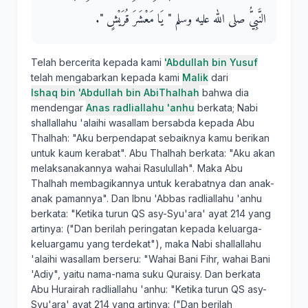
النَّبِيُّ صلى الله عليه وسلم ‏"‏ يَا مَعْشَرَ قُرَيْشٍ ‏"‏‏.‏
Telah bercerita kepada kami
'Abdullah bin Yusuf
telah mengabarkan kepada kami
Malik
dari
Ishaq bin 'Abdullah bin AbiThalhah
bahwa dia
mendengar
Anas radliallahu 'anhu
berkata; Nabi
shallallahu 'alaihi wasallam bersabda kepada Abu
Thalhah: "Aku berpendapat sebaiknya kamu berikan
untuk kaum kerabat". Abu Thalhah berkata: "Aku akan
melaksanakannya wahai Rasulullah". Maka Abu
Thalhah membagikannya untuk kerabatnya dan anak-
anak pamannya". Dan Ibnu 'Abbas radliallahu 'anhu
berkata: "Ketika turun QS asy-Syu'ara' ayat 214 yang
artinya: ("Dan berilah peringatan kepada keluarga-
keluargamu yang terdekat"), maka Nabi shallallahu
'alaihi wasallam berseru: "Wahai Bani Fihr, wahai Bani
'Adiy", yaitu nama-nama suku Quraisy. Dan berkata
Abu Hurairah radliallahu 'anhu: "Ketika turun QS asy-
Syu'ara' ayat 214 yang artinya: ("Dan berilah