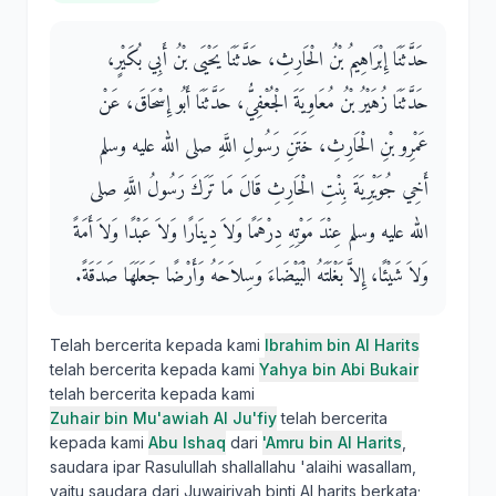
حَدَّثَنَا إِبْرَاهِيمُ بْنُ الْحَارِثِ، حَدَّثَنَا يَحْيَى بْنُ أَبِي بُكَيْرٍ،
حَدَّثَنَا زُهَيْرُ بْنُ مُعَاوِيَةَ الْجُعْفِيُّ، حَدَّثَنَا أَبُو إِسْحَاقَ، عَنْ
عَمْرِو بْنِ الْحَارِثِ، خَتَنِ رَسُولِ اللَّهِ صلى الله عليه وسلم
أَخِي جُوَيْرِيَةَ بِنْتِ الْحَارِثِ قَالَ مَا تَرَكَ رَسُولُ اللَّهِ صلى
الله عليه وسلم عِنْدَ مَوْتِهِ دِرْهَمًا وَلاَ دِينَارًا وَلاَ عَبْدًا وَلاَ أَمَةً
وَلاَ شَيْئًا، إِلاَّ بَغْلَتَهُ الْبَيْضَاءَ وَسِلاَحَهُ وَأَرْضًا جَعَلَهَا صَدَقَةً‏.‏
Telah bercerita kepada kami
Ibrahim bin Al Harits
telah bercerita kepada kami
Yahya bin Abi Bukair
telah bercerita kepada kami
Zuhair bin Mu'awiah Al Ju'fiy
telah bercerita
kepada kami
Abu Ishaq
dari
'Amru bin Al Harits
,
saudara ipar Rasulullah shallallahu 'alaihi wasallam,
yaitu saudara dari Juwairiyah binti Al harits berkata;