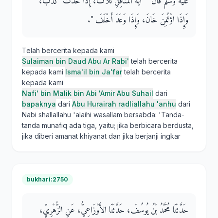
عليه وسلم قَالَ ‏ "‏ آيَةُ الْمُنَافِقِ ثَلاَثٌ، إِذَا حَدَّثَ كَذَبَ،
وَإِذَا اؤْتُمِنَ خَانَ، وَإِذَا وَعَدَ أَخْلَفَ ‏"‏‏.‏
Telah bercerita kepada kami
Sulaiman bin Daud Abu Ar Rabi'
telah bercerita
kepada kami
Isma'il bin Ja'far
telah bercerita
kepada kami
Nafi' bin Malik bin Abi 'Amir Abu Suhail
dari
bapaknya
dari
Abu Hurairah radliallahu 'anhu
dari
Nabi shallallahu 'alaihi wasallam bersabda: 'Tanda-
tanda munafiq ada tiga, yaitu; jika berbicara berdusta,
jika diberi amanat khiyanat dan jika berjanji ingkar
bukhari:2750
حَدَّثَنَا مُحَمَّدُ بْنُ يُوسُفَ، حَدَّثَنَا الأَوْزَاعِيُّ، عَنِ الزُّهْرِيِّ،