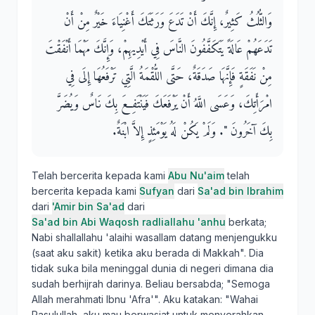
وَالثُّلُثُ كَثِيرٌ، إِنَّكَ أَنْ تَدَعَ وَرَثَتَكَ أَغْنِيَاءَ خَيْرٌ مِنْ أَنْ
تَدَعَهُمْ عَالَةً يَتَكَفَّفُونَ النَّاسَ فِي أَيْدِيهِمْ، وَإِنَّكَ مَهْمَا أَنْفَقْتَ
مِنْ نَفَقَةٍ فَإِنَّهَا صَدَقَةٌ، حَتَّى اللُّقْمَةُ الَّتِي تَرْفَعُهَا إِلَى فِي
امْرَأَتِكَ، وَعَسَى اللَّهُ أَنْ يَرْفَعَكَ فَيَنْتَفِعَ بِكَ نَاسٌ وَيُضَرَّ
بِكَ آخَرُونَ ‏"‏‏.‏ وَلَمْ يَكُنْ لَهُ يَوْمَئِذٍ إِلاَّ ابْنَةٌ‏.‏
Telah bercerita kepada kami
Abu Nu'aim
telah
bercerita kepada kami
Sufyan
dari
Sa'ad bin Ibrahim
dari
'Amir bin Sa'ad
dari
Sa'ad bin Abi Waqosh radliallahu 'anhu
berkata;
Nabi shallallahu 'alaihi wasallam datang menjengukku
(saat aku sakit) ketika aku berada di Makkah". Dia
tidak suka bila meninggal dunia di negeri dimana dia
sudah berhijrah darinya. Beliau bersabda; "Semoga
Allah merahmati Ibnu 'Afra'". Aku katakan: "Wahai
Rasulullah, aku mau berwasiat untuk menyerahkan