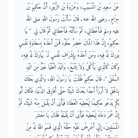
عَنْ سَعِيدِ بْنِ الْمُسَيَّبِ، وَعُرْوَةَ بْنِ الزُّبَيْرِ، أَنَّ حَكِيمَ بْنَ
حِزَامٍ ـ رضى الله عنه ـ قَالَ سَأَلْتُ رَسُولَ اللَّهِ صلى الله
عليه وسلم فَأَعْطَانِي، ثُمَّ سَأَلْتُهُ فَأَعْطَانِي ثُمَّ قَالَ لِي ‏ "‏ يَا
حَكِيمُ، إِنَّ هَذَا الْمَالَ خَضِرٌ حُلْوٌ، فَمَنْ أَخَذَهُ بِسَخَاوَةِ نَفْسٍ
بُورِكَ لَهُ فِيهِ، وَمَنْ أَخَذَهُ بِإِشْرَافِ نَفْسٍ لَمْ يُبَارَكْ لَهُ فِيهِ،
وَكَانَ كَالَّذِي يَأْكُلُ وَلاَ يَشْبَعُ، وَالْيَدُ الْعُلْيَا خَيْرٌ مِنَ الْيَدِ
السُّفْلَى ‏"‏‏.‏ قَالَ حَكِيمٌ فَقُلْتُ يَا رَسُولَ اللَّهِ، وَالَّذِي بَعَثَكَ
بِالْحَقِّ لاَ أَرْزَأُ أَحَدًا بَعْدَكَ شَيْئًا حَتَّى أُفَارِقَ الدُّنْيَا‏.‏ فَكَانَ أَبُو
بَكْرٍ يَدْعُو حَكِيمًا لِيُعْطِيَهُ الْعَطَاءَ فَيَأْبَى أَنْ يَقْبَلَ مِنْهُ شَيْئًا، ثُمَّ
إِنَّ عُمَرَ دَعَاهُ لِيُعْطِيَهُ فَيَأْبَى أَنْ يَقْبَلَهُ فَقَالَ يَا مَعْشَرَ
الْمُسْلِمِينَ، إِنِّي أَعْرِضُ عَلَيْهِ حَقَّهُ الَّذِي قَسَمَ اللَّهُ لَهُ مِنْ