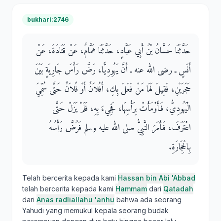
bukhari:2746
حَدَّثَنَا حَسَّانُ بْنُ أَبِي عَبَّادٍ، حَدَّثَنَا هَمَّامٌ، عَنْ قَتَادَةَ، عَنْ
أَنَسٍ ـ رضى الله عنه ـ أَنَّ يَهُوِدِيًّا، رَضَّ رَأْسَ جَارِيَةٍ بَيْنَ
حَجَرَيْنِ، فَقِيلَ لَهَا مَنْ فَعَلَ بِكِ، أَفُلاَنٌ أَوْ فُلاَنٌ حَتَّى سُمِّيَ
الْيَهُودِيُّ، فَأَوْمَأَتْ بِرَأْسِهَا، فَجِيءَ بِهِ، فَلَمْ يَزَلْ حَتَّى
اعْتَرَفَ، فَأَمَرَ النَّبِيُّ صلى الله عليه وسلم فَرُضَّ رَأْسُهُ
بِالْحِجَارَةِ‏.‏
Telah bercerita kepada kami
Hassan bin Abi 'Abbad
telah bercerita kepada kami
Hammam
dari
Qatadah
dari
Anas radliallahu 'anhu
bahwa ada seorang
Yahudi yang memukul kepala seorang budak