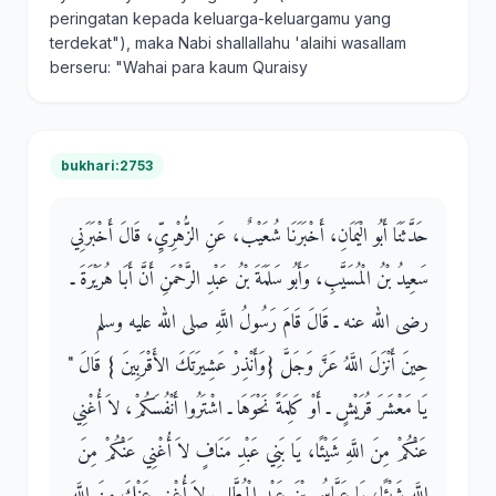
peringatan kepada keluarga-keluargamu yang
terdekat"), maka Nabi shallallahu 'alaihi wasallam
berseru: "Wahai para kaum Quraisy
bukhari:2753
حَدَّثَنَا أَبُو الْيَمَانِ، أَخْبَرَنَا شُعَيْبٌ، عَنِ الزُّهْرِيِّ، قَالَ أَخْبَرَنِي
سَعِيدُ بْنُ الْمُسَيَّبِ، وَأَبُو سَلَمَةَ بْنُ عَبْدِ الرَّحْمَنِ أَنَّ أَبَا هُرَيْرَةَ ـ
رضى الله عنه ـ قَالَ قَامَ رَسُولُ اللَّهِ صلى الله عليه وسلم
حِينَ أَنْزَلَ اللَّهُ عَزَّ وَجَلَّ ‏{‏وَأَنْذِرْ عَشِيرَتَكَ الأَقْرَبِينَ ‏}‏ قَالَ ‏"‏
يَا مَعْشَرَ قُرَيْشٍ ـ أَوْ كَلِمَةً نَحْوَهَا ـ اشْتَرُوا أَنْفُسَكُمْ، لاَ أُغْنِي
عَنْكُمْ مِنَ اللَّهِ شَيْئًا، يَا بَنِي عَبْدِ مَنَافٍ لاَ أُغْنِي عَنْكُمْ مِنَ
اللَّهِ شَيْئًا، يَا عَبَّاسُ بْنَ عَبْدِ الْمُطَّلِبِ لاَ أُغْنِي عَنْكَ مِنَ اللَّهِ