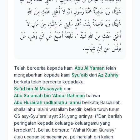
شَيْئًا، وَيَا صَفِيَّةُ عَمَّةَ رَسُولِ اللَّهِ لاَ أُغْنِي عَنْكِ مِنَ اللَّهِ
شَيْئًا، وَيَا فَاطِمَةُ بِنْتَ مُحَمَّدٍ سَلِينِي مَا شِئْتِ مِنْ مَالِي لاَ
أُغْنِي عَنْكِ مِنَ اللَّهِ شَيْئًا ‏"‏‏.‏ تَابَعَهُ أَصْبَغُ عَنِ ابْنِ وَهْبٍ عَنْ
يُونُسَ عَنِ ابْنِ شِهَابٍ‏.‏
Telah bercerita kepada kami
Abu Al Yaman
telah
mengabarkan kepada kami
Syu'aib
dari
Az Zuhriy
berkata telah bercerita kepadaku
Sa'id bin Al Musayyab
dan
Abu Salamah bin 'Abdur Rahman
bahwa
Abu Hurairah radliallahu 'anhu
berkata; Rasulullah
shallallahu 'alaihi wasallam berdiri ketika turun turun
QS asy-Syu'ara' ayat 214 yang artinya: ("Dan berilah
peringatan kepada keluarga-keluargamu yang
terdekat"), Beliau berseru: "Wahai Kaum Quraisy"
atau ucapan semacamnya, peliharalah diri kalian