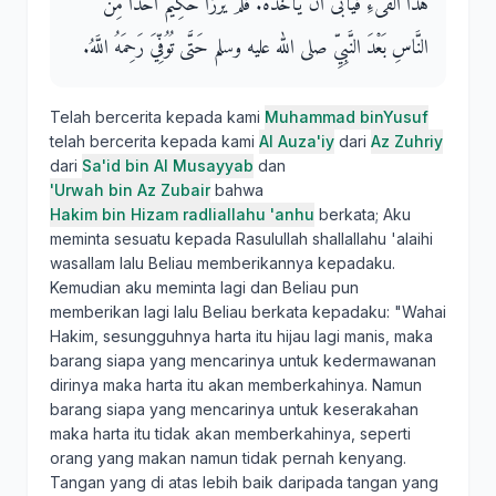
هَذَا الْفَىْءِ فَيَأْبَى أَنْ يَأْخُذَهُ‏.‏ فَلَمْ يَرْزَأْ حَكِيمٌ أَحَدًا مِنَ
النَّاسِ بَعْدَ النَّبِيِّ صلى الله عليه وسلم حَتَّى تُوُفِّيَ رَحِمَهُ اللَّهُ‏.‏
Telah bercerita kepada kami
Muhammad binYusuf
telah bercerita kepada kami
Al Auza'iy
dari
Az Zuhriy
dari
Sa'id bin Al Musayyab
dan
'Urwah bin Az Zubair
bahwa
Hakim bin Hizam radliallahu 'anhu
berkata; Aku
meminta sesuatu kepada Rasulullah shallallahu 'alaihi
wasallam lalu Beliau memberikannya kepadaku.
Kemudian aku meminta lagi dan Beliau pun
memberikan lagi lalu Beliau berkata kepadaku: "Wahai
Hakim, sesungguhnya harta itu hijau lagi manis, maka
barang siapa yang mencarinya untuk kedermawanan
dirinya maka harta itu akan memberkahinya. Namun
barang siapa yang mencarinya untuk keserakahan
maka harta itu tidak akan memberkahinya, seperti
orang yang makan namun tidak pernah kenyang.
Tangan yang di atas lebih baik daripada tangan yang