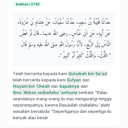
bukhari:2743
حَدَّثَنَا قُتَيْبَةُ بْنُ سَعِيدٍ، حَدَّثَنَا سُفْيَانُ، عَنْ هِشَامِ بْنِ عُرْوَةَ،
عَنْ أَبِيهِ، عَنِ ابْنِ عَبَّاسٍ ـ رضى الله عنهما ـ قَالَ لَوْ غَضَّ
النَّاسُ إِلَى الرُّبْعِ، لأَنَّ رَسُولَ اللَّهِ صلى الله عليه وسلم قَالَ ‏
"‏ الثُّلُثُ، وَالثُّلُثُ كَثِيرٌ أَوْ كَبِيرٌ ‏"‏‏.‏
Telah bercerita kepada kami
Qutaibah bin Sa'ad
telah bercerita kepada kami
Sufyan
dari
Hisyam bin 'Urwah
dari
bapaknya
dari
Ibnu 'Abbas radliallahu 'anhuma
berkata: "Kalau
seandainya orang-orang itu mau mengurangi hingga
seperempatnya, karena Rasulullah shallallahu 'alaihi
wasallam bersabda: "Sepertiganya dan sepertiga itu
banyak atau besar