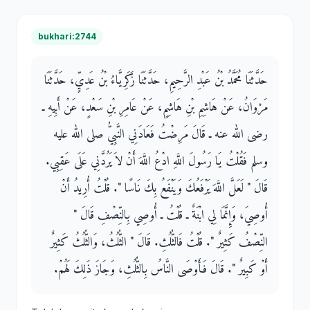
bukhari:2744
حَدَّثَنَا مُحَمَّدُ بْنُ عَبْدِ الرَّحِيمِ، حَدَّثَنَا زَكَرِيَّاءُ بْنُ عَدِيٍّ، حَدَّثَنَا
مَرْوَانُ، عَنْ هَاشِمِ بْنِ هَاشِمٍ، عَنْ عَامِرِ بْنِ سَعْدٍ، عَنْ أَبِيهِ ـ
رضى الله عنه ـ قَالَ مَرِضْتُ فَعَادَنِي النَّبِيُّ صلى الله عليه
وسلم فَقُلْتُ يَا رَسُولَ اللَّهِ ادْعُ اللَّهَ أَنْ لاَ يَرُدَّنِي عَلَى عَقِبِي‏.‏
قَالَ ‏"‏ لَعَلَّ اللَّهَ يَرْفَعُكَ وَيَنْفَعُ بِكَ نَاسًا ‏"‏‏.‏ قُلْتُ أُرِيدُ أَنْ
أُوصِيَ، وَإِنَّمَا لِي ابْنَةٌ ـ قُلْتُ ـ أُوصِي بِالنِّصْفِ قَالَ ‏"‏
النِّصْفُ كَثِيرٌ ‏"‏‏.‏ قُلْتُ فَالثُّلُثِ‏.‏ قَالَ ‏"‏ الثُّلُثُ، وَالثُّلُثُ كَثِيرٌ
أَوْ كَبِيرٌ ‏"‏‏.‏ قَالَ فَأَوْصَى النَّاسُ بِالثُّلُثِ، وَجَازَ ذَلِكَ لَهُمْ‏.‏