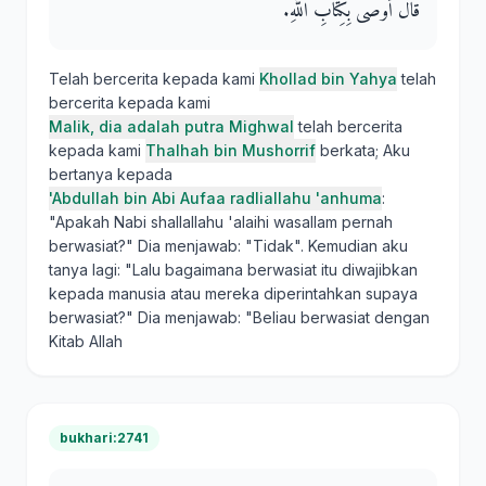
قَالَ أَوْصَى بِكِتَابِ اللَّهِ‏.‏
Telah bercerita kepada kami
Khollad bin Yahya
telah
bercerita kepada kami
Malik, dia adalah putra Mighwal
telah bercerita
kepada kami
Thalhah bin Mushorrif
berkata; Aku
bertanya kepada
'Abdullah bin Abi Aufaa radliallahu 'anhuma
:
"Apakah Nabi shallallahu 'alaihi wasallam pernah
berwasiat?" Dia menjawab: "Tidak". Kemudian aku
tanya lagi: "Lalu bagaimana berwasiat itu diwajibkan
kepada manusia atau mereka diperintahkan supaya
berwasiat?" Dia menjawab: "Beliau berwasiat dengan
Kitab Allah
bukhari:2741