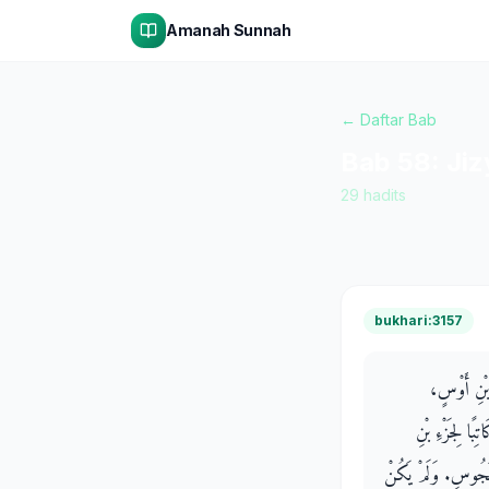
Amanah Sunnah
← Daftar Bab
Bab
58
:
Ji
29
hadits
bukhari:3157
و بْنِ أَوْسٍ
بًا لِجَزْءِ بْنِ
مَجُوسِ‏.‏ وَلَمْ يَكُنْ