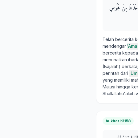
أَخَذَهَا مِنْ مَجُوسِ
Telah bercerita 
mendengar
'Ama
bercerita kepada
menunaikan ibada
(Bajalah) berkata
perintah dari
'Um
yang memiliki ma
Majusi hingga ke
Shallallahu'alaih
bukhari:3158