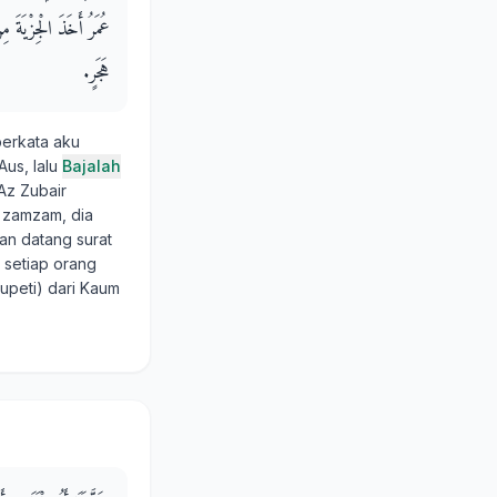
عُمَرُ أَخَذَ الْجِزْيَة
هَجَرٍ‏.‏
erkata aku
Aus, lalu
Bajalah
Az Zubair
r zamzam, dia
ian datang surat
 setiap orang
upeti) dari Kaum