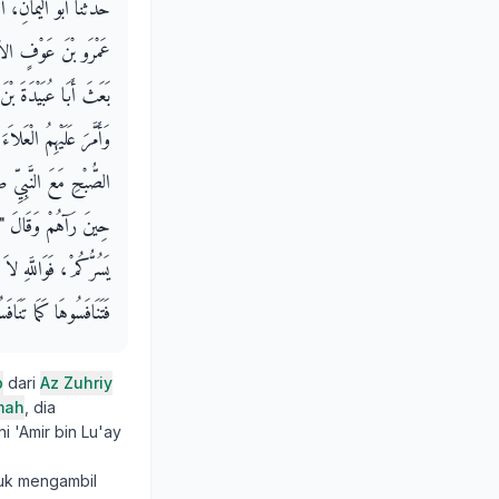
حَدَّثَنَا أَبُو الْيَمَانِ،
عَمْرَو بْنَ عَوْفٍ الأَن
بَعَثَ أَبَا عُبَيْدَةَ بْ
وَأَمَّرَ عَلَيْهِمُ الْعَل
الصُّبْحِ مَعَ النَّبِيّ
حِينَ رَآهُمْ وَقَالَ ‏"‏ أَ
يَسُرُّكُمْ، فَوَاللَّهِ ،
فَتَنَافَسُوهَا كَمَا تَنَافَس
b
dari
Az Zuhriy
mah
, dia
ni 'Amir bin Lu'ay
tuk mengambil