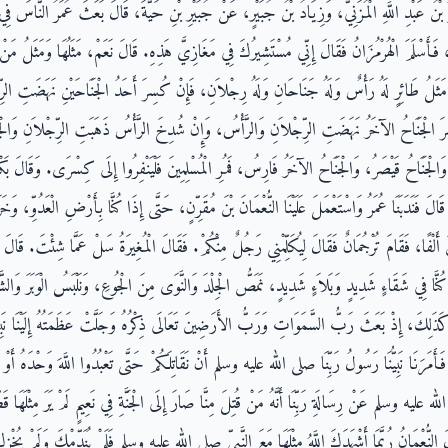
ْرُ بْنُ عَبْدِ اللَّهِ الْمُزَنِيُّ، وَزِيَادُ بْنُ جُبَيْرٍ، عَنْ جُبَيْرِ بْنِ حَيَّةَ، قَالَ بَعَثَ عُمَرُ النَّاسَ فِي
، فَأَسْلَمَ الْهُرْمُزَانُ فَقَالَ إِنِّي مُسْتَشِيرُكَ فِي مَغَازِيَّ هَذِهِ‏.‏ قَالَ نَعَمْ، مَثَلُهَا وَمَثَلُ مَن
َ مَثَلُ طَائِرٍ لَهُ رَأْسٌ وَلَهُ جَنَاحَانِ وَلَهُ رِجْلاَنِ، فَإِنْ كُسِرَ أَحَدُ الْجَنَاحَيْنِ نَهَضَتِ الرّ
رَ الْجَنَاحُ الآخَرُ نَهَضَتِ الرِّجْلاَنِ وَالرَّأْسُ، وَإِنْ شُدِخَ الرَّأْسُ ذَهَبَتِ الرِّجْلاَنِ وَالْ
جَنَاحُ قَيْصَرُ، وَالْجَنَاحُ الآخَرُ فَارِسُ، فَمُرِ الْمُسْلِمِينَ فَلْيَنْفِرُوا إِلَى كِسْرَى‏.‏ وَقَالَ بَكْرٌ
َالَ فَنَدَبَنَا عُمَرُ وَاسْتَعْمَلَ عَلَيْنَا النُّعْمَانَ بْنَ مُقَرِّنٍ، حَتَّى إِذَا كُنَّا بِأَرْضِ الْعَدُوِّ، وَخَر
ْفًا، فَقَامَ تُرْجُمَانٌ فَقَالَ لِيُكَلِّمْنِي رَجُلٌ مِنْكُمْ‏.‏ فَقَالَ الْمُغِيرَةُ سَلْ عَمَّا شِئْتَ‏.‏ قَالَ مَ
َّا فِي شَقَاءٍ شَدِيدٍ وَبَلاَءٍ شَدِيدٍ، نَمَصُّ الْجِلْدَ وَالنَّوَى مِنَ الْجُوعِ، وَنَلْبَسُ الْوَبَرَ وَالشَّعَ
ْنُ كَذَلِكَ، إِذْ بَعَثَ رَبُّ السَّمَوَاتِ وَرَبُّ الأَرَضِينَ تَعَالَى ذِكْرُهُ وَجَلَّتْ عَظَمَتُهُ إِلَيْنَا نَبِي
، فَأَمَرَنَا نَبِيُّنَا رَسُولُ رَبِّنَا صلى الله عليه وسلم أَنْ نَقَاتِلَكُمْ حَتَّى تَعْبُدُوا اللَّهَ وَحْدَهُ أَوْ ت
 الله عليه وسلم عَنْ رِسَالَةِ رَبِّنَا أَنَّهُ مَنْ قُتِلَ مِنَّا صَارَ إِلَى الْجَنَّةِ فِي نَعِيمٍ لَمْ يَرَ مِثْلَهَا قَ
لَ النُّعْمَانُ رُبَّمَا أَشْهَدَكَ اللَّهُ مِثْلَهَا مَعَ النَّبِيِّ صلى الله عليه وسلم فَلَمْ يُنَدِّمْكَ وَلَمْ يُخْز