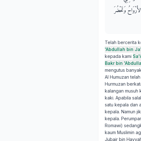
لأَرْوَاحُ وَتَحْضُرَ
Telah bercerita 
'Abdullah bin Ja
kepada kami
Sa'
Bakr bin 'Abdull
mengutus banyak 
Al Humuzan telah
Hurmuzan berkata
kalangan musuh k
kaki. Apabila sa
satu kepala dan 
kepala. Namun ji
kepala. Perumpam
Romawi) sedangka
kaum Muslimin ag
Jubair bin Hayya