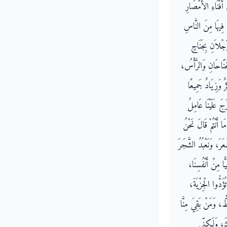
 أَفْنَاءِ الأَمْصَارِ
ْ فِيهَا مِنَ النَّاسِ
ِجْلاَنِ بِجَنَاحٍ
جَنَاحَانِ وَالرَّأْسُ
 وَزِيَادٌ جَمِيعًا
َجَ عَلَيْنَا عَامِلُ
ا أَنْتُمْ قَالَ نَحْنُ
رَ، وَنَعْبُدُ الشَّجَرَ
ًّا مِنْ أَنْفُسِنَا
ُؤَدُّوا الْجِزْيَةَ
طُّ، وَمَنْ بَقِيَ مِنَّا
ِكَ، وَلَكِنِّي