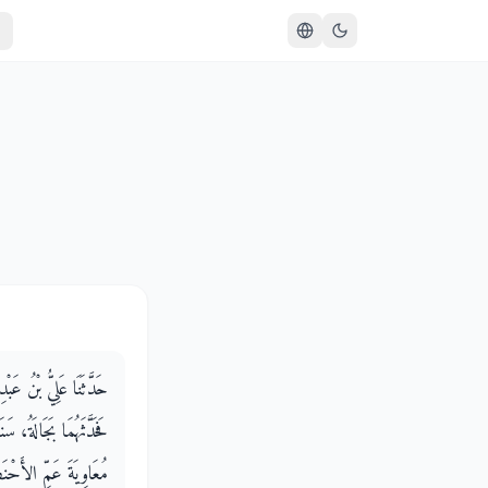
حَدَّثَنَا عَلِيُّ بْنُ ع،
فَحَدَّثَهُمَا بَجَالَةُ، س
مُعَاوِيَةَ عَمِّ الأَحْنَ