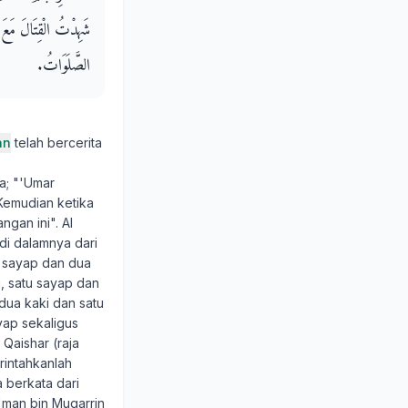
شَهِدْتُ الْقِتَالَ مَعَ 
الصَّلَوَاتُ‏.‏
an
telah bercerita
a; "'Umar
Kemudian ketika
gan ini". Al
di dalamnya dari
a sayap dan dua
i, satu sayap dan
dua kaki dan satu
yap sekaligus
Qaishar (raja
rintahkanlah
 berkata dari
'man bin Muqarrin