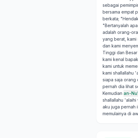
sebagai pemimpin
bersama empat pu
berkata; "Hendak
"Bertanyalah apa 
adalah orang-ora
yang berat, kami 
dan kami menyemb
Tinggi dan Besar
kami kenal bapak 
kami untuk memer
kami shallallahu
siapa saja orang
pernah dia lihat 
Kemudian
an-Nu
shallallahu 'ala
aku juga pernah i
memulainya di aw