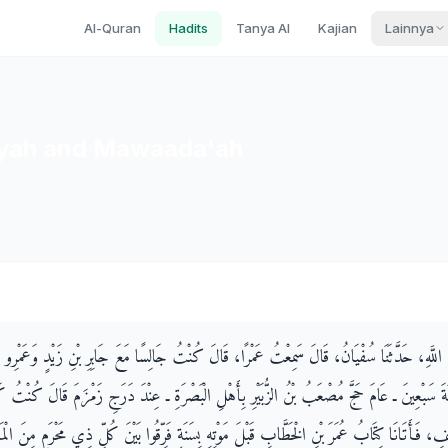
Al-Quran
Hadits
Tanya AI
Kajian
Lainnya
zyah and Mawaada'ah
َبْدِ اللَّهِ، حَدَّثَنَا سُفْيَانُ، قَالَ سَمِعْتُ عَمْرًا، قَالَ كُنْتُ جَالِسًا مَعَ جَابِرِ بْنِ زَيْدٍ وَعَمْرِ
َنَةَ سَبْعِينَ ـ عَامَ حَجَّ مُصْعَبُ بْنُ الزُّبَيْرِ بِأَهْلِ الْبَصْرَةِ ـ عِنْدَ دَرَجِ زَمْزَمَ قَالَ كُنْتُ كَاتِ
فِ، فَأَتَانَا كِتَابُ عُمَرَ بْنِ الْخَطَّابِ قَبْلَ مَوْتِهِ بِسَنَةٍ فَرِّقُوا بَيْنَ كُلِّ ذِي مَحْرَمٍ مِنَ الْ