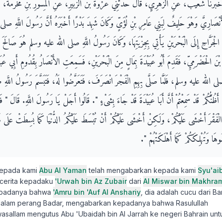
 أَخْبَرَنَا شُعَيْبٌ، عَنِ الزُّهْرِيِّ، قَالَ حَدَّثَنِي عُرْوَةُ بْنُ الزُّبَيْرِ، عَنِ الْمِسْوَرِ بْنِ مَخْرَمَةَ، أَنَّ
ْصَارِيَّ وَهْوَ حَلِيفٌ لِبَنِي عَامِرِ بْنِ لُؤَىٍّ وَكَانَ شَهِدَ بَدْرًا أَخْبَرَهُ أَنَّ رَسُولَ اللَّهِ
نَ الْجَرَّاحِ إِلَى الْبَحْرَيْنِ يَأْتِي بِجِزْيَتِهَا، وَكَانَ رَسُولُ اللَّهِ صلى الله عليه وسلم هُوَ صَالَحَ أَ
اَءَ بْنَ الْحَضْرَمِيِّ، فَقَدِمَ أَبُو عُبَيْدَةَ بِمَالٍ مِنَ الْبَحْرَيْنِ، فَسَمِعَتِ الأَنْصَارُ بِقُدُومِ أَبِي عُ
ِ صلى الله عليه وسلم، فَلَمَّا صَلَّى بِهِمِ الْفَجْرَ انْصَرَفَ، فَتَعَرَّضُوا لَهُ، فَتَبَسَّمَ رَسُولُ الل
ظُنُّكُمْ قَدْ سَمِعْتُمْ أَنَّ أَبَا عُبَيْدَةَ قَدْ جَاءَ بِشَىْءٍ ‏"‏‏.‏ قَالُوا أَجَلْ يَا رَسُولَ اللَّهِ‏.‏ قَالَ ‏"‏ فَأ
لاَ الْفَقْرَ أَخْشَى عَلَيْكُمْ، وَلَكِنْ أَخْشَى عَلَيْكُمْ أَنْ تُبْسَطَ عَلَيْكُمُ الدُّنْيَا كَمَا بُسِطَتْ عَلَ
ُوهَا وَتُهْلِكَكُمْ كَمَا أَهْلَكَتْهُمْ ‏"‏‏.‏
kepada kami
Abu Al Yaman
telah mengabarkan kepada kami
Syu'ai
rcerita kepadaku
'Urwah bin Az Zubair
dari
Al Miswar bin Makhra
epadanya bahwa
'Amru bin 'Auf Al Anshariy
, dia adalah cucu dari Ba
 dalam perang Badar, mengabarkan kepadanya bahwa Rasulullah
hiwasallam mengutus Abu 'Ubaidah bin Al Jarrah ke negeri Bahrain un