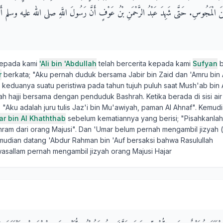
َ مِنَ الْمَجُوسِ‏.‏ حَتَّى شَهِدَ عَبْدُ الرَّحْمَنِ بْنُ عَوْفٍ أَنَّ رَسُولَ اللَّهِ صلى الله عليه وسلم 
kepada kami
'Ali bin 'Abdullah
telah bercerita kepada kami
Sufyan
b
r
berkata; "Aku pernah duduk bersama Jabir bin Zaid dan 'Amru bin 
 keduanya suatu peristiwa pada tahun tujuh puluh saat Mush'ab bin 
h hajji bersama dengan penduduk Bashrah. Ketika berada di sisi ai
; "Aku adalah juru tulis Jaz'i bin Mu'awiyah, paman Al Ahnaf". Kemud
ar bin Al Khaththab
sebelum kematiannya yang berisi; "Pisahkanlah
hram dari orang Majusi". Dan 'Umar belum pernah mengambil jizyah (
mudian datang 'Abdur Rahman bin 'Auf bersaksi bahwa Rasulullah
iwasallam pernah mengambil jizyah orang Majusi Hajar