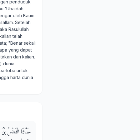
dengan penduduk
bu 'Ubaidah
dengar oleh Kaum
sallam. Setelah
aka Rasulullah
alian telah
a; "Benar sekali
 apa yang dapat
rkan dari kalian.
a) dunia
ba-loba untuk
ga harta dunia
حَدَّثَنَا الْفَضْلُ بْنُ يَ