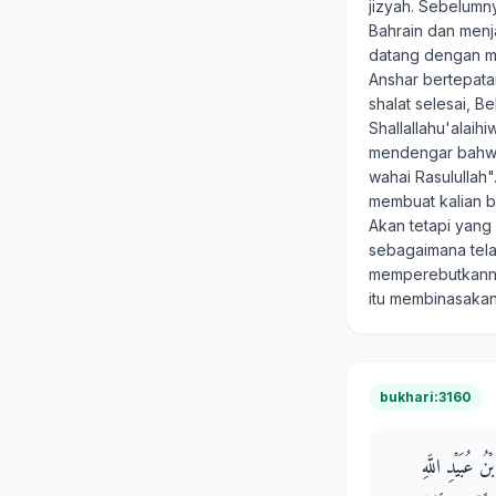
jizyah. Sebelumn
Bahrain dan menj
datang dengan me
Anshar bertepatan
shalat selesai, 
Shallallahu'alaih
mendengar bahwa
wahai Rasulullah
membuat kalian b
Akan tetapi yang 
sebagaimana tela
memperebutkanny
itu membinasaka
bukhari:3160
ُ عُبَيْدِ اللَّهِ