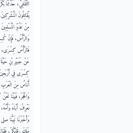
الثَّقَفِيُّ، حَدَّثَنَا بَك
يُقَاتِلُونَ الْمُشْرِكِينَ
مِنْ عَدُوِّ الْمُسْلِمِين
وَالرَّأْسُ، فَإِنْ كُسِ،
فَالرَّأْسُ كِسْرَى، وَالْ
عَنْ جُبَيْرِ بْنِ حَيَّةَ ق
كِسْرَى فِي أَرْبَعِينَ أَل
أُنَاسٌ مِنَ الْعَرَبِ كُن
وَالْحَجَرَ، فَبَيْنَا نَح،
نَعْرِفُ أَبَاهُ وَأُمَّهُ،
وَأَخْبَرَنَا نَبِيُّنَا صلى
مَلَكَ رِقَابَكُمْ‏.‏ فَقَا