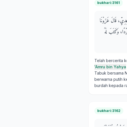
bukhari:3161
ِدِيِّ، قَالَ غَزَوْنَا
ْدًا، وَكَتَبَ لَهُ
Telah bercerita 
'Amru bin Yahya
Tabuk bersama Nab
berwarna putih k
burdah kepada ra
bukhari:3162