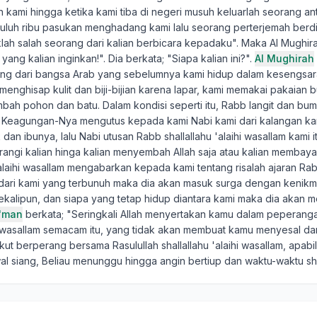
 kami hingga ketika kami tiba di negeri musuh keluarlah seorang an
luh ribu pasukan menghadang kami lalu seorang perterjemah berdi
lah salah seorang dari kalian berbicara kepadaku". Maka Al Mughira
yang kalian inginkan!". Dia berkata; "Siapa kalian ini?".
Al Mughirah
ng dari bangsa Arab yang sebelumnya kami hidup dalam kesengsar
menghisap kulit dan biji-bijian karena lapar, kami memakai pakaian 
ah pohon dan batu. Dalam kondisi seperti itu, Rabb langit dan bu
 Keagungan-Nya mengutus kepada kami Nabi kami dari kalangan kam
dan ibunya, lalu Nabi utusan Rabb shallallahu 'alaihi wasallam kami
angi kalian hinga kalian menyembah Allah saja atau kalian membayar
 'alaihi wasallam mengabarkan kepada kami tentang risalah ajaran R
 dari kami yang terbunuh maka dia akan masuk surga dengan kenik
sekalipun, dan siapa yang tetap hidup diantara kami maka dia akan m
'man
berkata; "Seringkali Allah menyertakan kamu dalam peperang
ihi wasallam semacam itu, yang tidak akan membuat kamu menyesal dan
kut berperang bersama Rasulullah shallallahu 'alaihi wasallam, apabi
al siang, Beliau menunggu hingga angin bertiup dan waktu-waktu sh