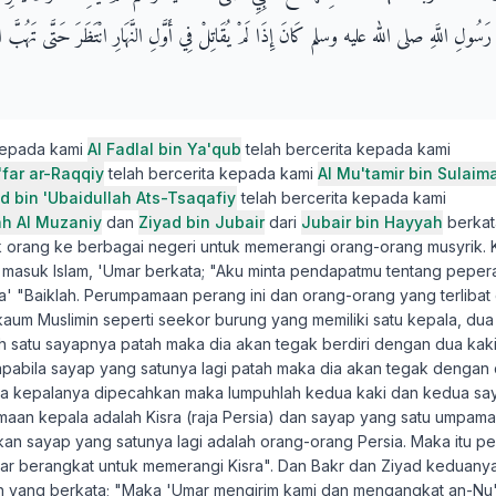
رَسُولِ اللَّهِ صلى الله عليه وسلم كَانَ إِذَا لَمْ يُقَاتِلْ فِي أَوَّلِ النَّهَارِ انْتَظَرَ حَتَّى تَهُبَّ ا
kepada kami
Al Fadlal bin Ya'qub
telah bercerita kepada kami
'far ar-Raqqiy
telah bercerita kepada kami
Al Mu'tamir bin Sulaim
id bin 'Ubaidullah Ats-Tsaqafiy
telah bercerita kepada kami
ah Al Muzaniy
dan
Ziyad bin Jubair
dari
Jubair bin Hayyah
berkat
orang ke berbagai negeri untuk memerangi orang-orang musyrik. 
 masuk Islam, 'Umar berkata; "Aku minta pendapatmu tentang peperan
' "Baiklah. Perumpamaan perang ini dan orang-orang yang terlibat 
aum Muslimin seperti seekor burung yang memiliki satu kepala, du
lah satu sayapnya patah maka dia akan tegak berdiri dengan dua kak
apabila sayap yang satunya lagi patah maka dia akan tegak dengan 
ka kepalanya dipecahkan maka lumpuhlah kedua kaki dan kedua sa
aan kepala adalah Kisra (raja Persia) dan sayap yang satu umpama 
n sayap yang satunya lagi adalah orang-orang Persia. Maka itu pe
ar berangkat untuk memerangi Kisra". Dan Bakr dan Ziyad keduanya
h yang berkata; "Maka 'Umar mengirim kami dan mengangkat an-Nu