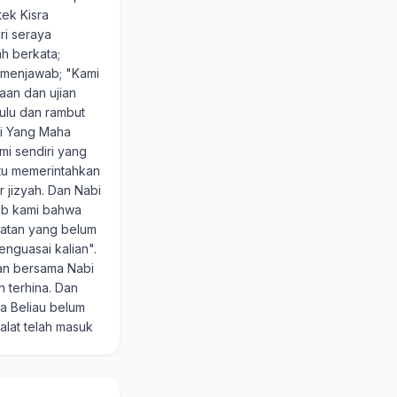
tek Kisra
ri seraya
h berkata;
menjawab; "Kami
aan dan ujian
bulu dan rambut
mi Yang Maha
i sendiri yang
 itu memerintahkan
 jizyah. Dan Nabi
abb kami bahwa
matan yang belum
enguasai kalian".
an bersama Nabi
 terhina. Dan
la Beliau belum
alat telah masuk