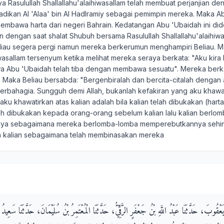
ya Rasulullah Shallallahu'alaihiwasallam telah membuat perjanjian 
adikan Al 'Alaa' bin Al Hadlramiy sebagai pemimpin mereka. Maka A
mbawa harta dari negeri Bahrain. Kedatangan Abu 'Ubaidah ini di
 dengan saat shalat Shubuh bersama Rasulullah Shallallahu'alaihiwa
Beliau segera pergi namun mereka berkerumun menghampiri Beliau. M
iwasallam tersenyum ketika melihat mereka seraya berkata: "Aku kira k
 Abu 'Ubaidah telah tiba dengan membawa sesuatu". Mereka berkat
". Maka Beliau bersabda: "Bergenbiralah dan bercita-citalah dengan
erbahagia. Sungguh demi Allah, bukanlah kefakiran yang aku khawati
aku khawatirkan atas kalian adalah bila kalian telah dibukakan (hart
h dibukakan kepada orang-orang sebelum kalian lalu kalian berlom
a sebagaimana mereka berlomba-lomba memperebutkannya sehing
n kalian sebagaimana telah membinasakan mereka
عْقُوبَ، حَدَّثَنَا عَبْدُ اللَّهِ بْنُ جَعْفَرٍ الرَّقِّيُّ، حَدَّثَنَا الْمُعْتَمِرُ بْنُ سُلَيْمَانَ، حَدَّثَنَا سَعِيدُ بْن