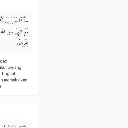
حَدَّثَنَا سَهْلُ بْنُ بَ
مَعَ النَّبِيِّ صلى الله 
بِبَحْرِهِمْ‏.‏
dari
ikut perang
r baghal
gan memakaikan
a