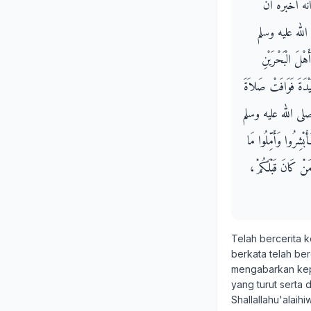
هُ أَخْبَرَهُ أَنَّ
 صلى الله عليه وسلم
هْلَ الْبَحْرَيْنِ
بَيْدَةَ فَوَافَتْ صَلاَةَ
َّهِ صلى الله عليه وسلم
َبْشِرُوا وَأَمِّلُوا مَا
ى مَنْ كَانَ قَبْلَكُمْ
Telah bercerita 
berkata telah be
mengabarkan k
yang turut serta
Shallallahu'alai