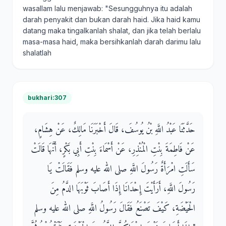
wasallam lalu menjawab: "Sesungguhnya itu adalah
darah penyakit dan bukan darah haid. Jika haid kamu
datang maka tingalkanlah shalat, dan jika telah berlalu
masa-masa haid, maka bersihkanlah darah darimu lalu
shalatlah
bukhari:307
حَدَّثَنَا عَبْدُ اللَّهِ بْنُ يُوسُفَ، قَالَ أَخْبَرَنَا مَالِكٌ، عَنْ هِشَامٍ،
عَنْ فَاطِمَةَ بِنْتِ الْمُنْذِرِ، عَنْ أَسْمَاءَ بِنْتِ أَبِي بَكْرٍ، أَنَّهَا قَالَتْ
سَأَلَتِ امْرَأَةٌ رَسُولَ اللَّهِ صلى الله عليه وسلم فَقَالَتْ يَا
رَسُولَ اللَّهِ، أَرَأَيْتَ إِحْدَانَا إِذَا أَصَابَ ثَوْبَهَا الدَّمُ مِنَ
الْحَيْضَةِ، كَيْفَ تَصْنَعُ فَقَالَ رَسُولُ اللَّهِ صلى الله عليه وسلم ‏