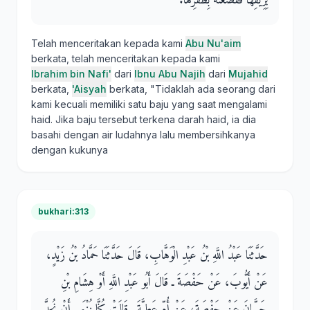
بِرِيقِهَا فَقَصَعَتْهُ بِظُفْرِهَا‏.‏
Telah menceritakan kepada kami
Abu Nu'aim
berkata, telah menceritakan kepada kami
Ibrahim bin Nafi'
dari
Ibnu Abu Najih
dari
Mujahid
berkata,
'Aisyah
berkata, "Tidaklah ada seorang dari
kami kecuali memiliki satu baju yang saat mengalami
haid. Jika baju tersebut terkena darah haid, ia dia
basahi dengan air ludahnya lalu membersihkanya
dengan kukunya
bukhari:313
حَدَّثَنَا عَبْدُ اللَّهِ بْنُ عَبْدِ الْوَهَّابِ، قَالَ حَدَّثَنَا حَمَّادُ بْنُ زَيْدٍ،
عَنْ أَيُّوبَ، عَنْ حَفْصَةَ ـ قَالَ أَبُو عَبْدِ اللَّهِ أَوْ هِشَامِ بْنِ
حَسَّانَ عَنْ حَفْصَةَ، عَنْ أُمِّ عَطِيَّةَ ـ قَالَتْ كُنَّا نُنْهَى أَنْ نُحِدَّ