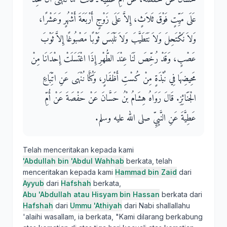
عَلَى مَيِّتٍ فَوْقَ ثَلاَثٍ، إِلاَّ عَلَى زَوْجٍ أَرْبَعَةَ أَشْهُرٍ وَعَشْرًا،
وَلاَ نَكْتَحِلَ وَلاَ نَتَطَيَّبَ وَلاَ نَلْبَسَ ثَوْبًا مَصْبُوغًا إِلاَّ ثَوْبَ
عَصْبٍ، وَقَدْ رُخِّصَ لَنَا عِنْدَ الطُّهْرِ إِذَا اغْتَسَلَتْ إِحْدَانَا مِنْ
مَحِيضِهَا فِي نُبْذَةٍ مِنْ كُسْتِ أَظْفَارٍ، وَكُنَّا نُنْهَى عَنِ اتِّبَاعِ
الْجَنَائِزِ‏.‏ قَالَ رَوَاهُ هِشَامُ بْنُ حَسَّانَ عَنْ حَفْصَةَ عَنْ أُمِّ
عَطِيَّةَ عَنِ النَّبِيِّ صلى الله عليه وسلم‏.‏
Telah menceritakan kepada kami
'Abdullah bin 'Abdul Wahhab
berkata, telah
menceritakan kepada kami
Hammad bin Zaid
dari
Ayyub
dari
Hafshah
berkata,
Abu 'Abdullah atau Hisyam bin Hassan
berkata dari
Hafshah
dari
Ummu 'Athiyah
dari Nabi shallallahu
'alaihi wasallam, ia berkata, "Kami dilarang berkabung