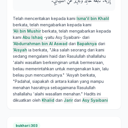
إِرْبَهُ‏.‏ تَابَعَهُ خَالِدٌ وَجَرِيرٌ عَنِ الشَّيْبَانِيِّ‏.‏
Telah menceritakan kepada kami
Isma'il bin Khalil
berkata, telah mengabarkan kepada kami
'Ali bin Mushir
berkata, telah mengabarkan kepada
kami
Abu Ishaq
-yaitu Asy Syaibani- dari
'Abdurrahman bin Al Aswad
dari
Bapaknya
dari
'Aisyah
ia berkata, "Jika salah seorang dari kami
sedang mengalami haid dan Rasulullah shallallahu
'alaihi wasallam berkeinginan untuk bermesraan,
beliau memerintahkan untuk mengenakan kain, lalu
beliau pun mencumbuinya." 'Aisyah berkata,
"Padahal, siapakah di antara kalian yang mampu
menahan hasratnya sebagaimana Rasulullah
shallallahu 'alaihi wasallam menahan." Hadits ini
dikuatkan oleh
Khalid
dan
Jarir
dari
Asy Syaibani
bukhari:303