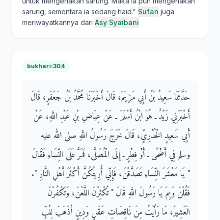
untuk mengenakan sarung. Maka ia pun mengenakan
sarung, sementara ia sedang haid."
Sufan
juga
meriwayatkannya dari
Asy Syaibani
bukhari:304
حَدَّثَنَا سَعِيدُ بْنُ أَبِي مَرْيَمَ، قَالَ أَخْبَرَنَا مُحَمَّدُ بْنُ جَعْفَرٍ، قَالَ
أَخْبَرَنِي زَيْدٌ ـ هُوَ ابْنُ أَسْلَمَ ـ عَنْ عِيَاضِ بْنِ عَبْدِ اللَّهِ، عَنْ
أَبِي سَعِيدٍ الْخُدْرِيِّ، قَالَ خَرَجَ رَسُولُ اللَّهِ صلى الله عليه
وسلم فِي أَضْحًى ـ أَوْ فِطْرٍ ـ إِلَى الْمُصَلَّى، فَمَرَّ عَلَى النِّسَاءِ فَقَالَ
‏"‏ يَا مَعْشَرَ النِّسَاءِ تَصَدَّقْنَ، فَإِنِّي أُرِيتُكُنَّ أَكْثَرَ أَهْلِ النَّارِ ‏"‏‏.‏
فَقُلْنَ وَبِمَ يَا رَسُولَ اللَّهِ قَالَ ‏"‏ تُكْثِرْنَ اللَّعْنَ، وَتَكْفُرْنَ
الْعَشِيرَ، مَا رَأَيْتُ مِنْ نَاقِصَاتِ عَقْلٍ وَدِينٍ أَذْهَبَ لِلُبِّ