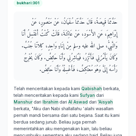
bukhari:301
حَدَّثَنَا قَبِيصَةُ، قَالَ حَدَّثَنَا سُفْيَانُ، عَنْ مَنْصُورٍ، عَنْ
إِبْرَاهِيمَ، عَنِ الأَسْوَدِ، عَنْ عَائِشَةَ، قَالَتْ كُنْتُ أَغْتَسِلُ أَنَا
وَالنَّبِيُّ، صلى الله عليه وسلم مِنْ إِنَاءٍ وَاحِدٍ، كِلاَنَا جُنُبٌ‏.‏
وَكَانَ يَأْمُرُنِي فَأَتَّزِرُ، فَيُبَاشِرُنِي وَأَنَا حَائِضٌ‏.‏ وَكَانَ يُخْرِجُ
رَأْسَهُ إِلَىَّ وَهُوَ مُعْتَكِفٌ، فَأَغْسِلُهُ وَأَنَا حَائِضٌ‏.‏
Telah menceritakan kepada kami
Qabishah
berkata,
telah menceritakan kepada kami
Sufyan
dari
Manshur
dari
Ibrahim
dari
Al Aswad
dari
'Aisyah
berkata, "Aku dan Nabi shallallahu 'alaihi wasallam
pernah mandi bersama dari satu bejana. Saat itu kami
berdua sedang junub. Beliau juga pernah
memerintahkan aku mengenakan kain, lalu beliau
mencumbuiku sementara aku sedang haid. Beliau juga