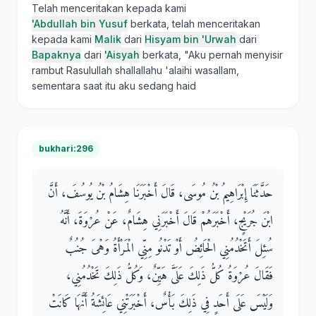
Telah menceritakan kepada kami
'Abdullah bin Yusuf
berkata, telah menceritakan
kepada kami
Malik
dari
Hisyam bin 'Urwah
dari
Bapaknya
dari
'Aisyah
berkata, "Aku pernah menyisir
rambut Rasulullah shallallahu 'alaihi wasallam,
sementara saat itu aku sedang haid
bukhari:296
حَدَّثَنَا إِبْرَاهِيمُ بْنُ مُوسَى، قَالَ أَخْبَرَنَا هِشَامُ بْنُ يُوسُفَ، أَنَّ
ابْنَ جُرَيْجٍ، أَخْبَرَهُمْ قَالَ أَخْبَرَنِي هِشَامٌ، عَنْ عُرْوَةَ، أَنَّهُ
سُئِلَ أَتَخْدُمُنِي الْحَائِضُ أَوْ تَدْنُو مِنِّي الْمَرْأَةُ وَهْىَ جُنُبٌ
فَقَالَ عُرْوَةُ كُلُّ ذَلِكَ عَلَىَّ هَيِّنٌ، وَكُلُّ ذَلِكَ تَخْدُمُنِي،
وَلَيْسَ عَلَى أَحَدٍ فِي ذَلِكَ بَأْسٌ، أَخْبَرَتْنِي عَائِشَةُ أَنَّهَا كَانَتْ