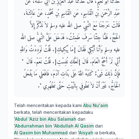
حَدَّثَنَا أَبُو نُعَيْمٍ، قَالَ حَدَّثَنَا عَبْدُ الْعَزِيزِ بْنُ أَبِي سَلَمَةَ، عَنْ
عَبْدِ الرَّحْمَنِ بْنِ الْقَاسِمِ، عَنِ الْقَاسِمِ بْنِ مُحَمَّدٍ، عَنْ عَائِشَةَ،
قَالَتْ خَرَجْنَا مَعَ النَّبِيِّ صلى الله عليه وسلم لاَ نَذْكُرُ إِلاَّ
الْحَجَّ، فَلَمَّا جِئْنَا سَرِفَ طَمِثْتُ، فَدَخَلَ عَلَىَّ النَّبِيُّ صلى الله
عليه وسلم وَأَنَا أَبْكِي فَقَالَ ‏{‏مَا يُبْكِيكِ‏}‏‏.‏ قُلْتُ لَوَدِدْتُ وَاللَّهِ
أَنِّي لَمْ أَحُجَّ الْعَامَ‏.‏ قَالَ ‏{‏لَعَلَّكِ نُفِسْتِ‏}‏‏.‏ قُلْتُ نَعَمْ‏.‏ قَالَ ‏ "‏
فَإِنَّ ذَلِكَ شَىْءٌ كَتَبَهُ اللَّهُ عَلَى بَنَاتِ آدَمَ، فَافْعَلِي مَا يَفْعَلُ
الْحَاجُّ، غَيْرَ أَنْ لاَ تَطُوفِي بِالْبَيْتِ حَتَّى تَطْهُرِي ‏"‏‏.‏
Telah menceritakan kepada kami
Abu Nu'aim
berkata, telah menceritakan kepadaku
'Abdul 'Aziz bin Abu Salamah
dari
'Abdurrahman bin 'Abdullah Al Qasim
dari
Al Qasim bin Muhammad
dari
'Aisyah
ia berkata,