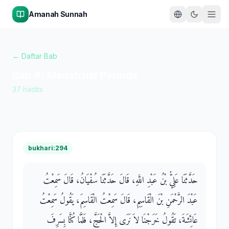
Amanah Sunnah
← Daftar Bab
Bab
6
:
Menstrual Periods
37
hadits
bukhari:294
حَدَّثَنَا عَلِيُّ بْنُ عَبْدِ اللَّهِ، قَالَ حَدَّثَنَا سُفْيَانُ، قَالَ سَمِعْتُ
عَبْدَ الرَّحْمَنِ بْنَ الْقَاسِمِ، قَالَ سَمِعْتُ الْقَاسِمَ، يَقُولُ سَمِعْتُ
عَائِشَةَ، تَقُولُ خَرَجْنَا لاَ نَرَى إِلاَّ الْحَجَّ، فَلَمَّا كُنَّا بِسَرِفَ