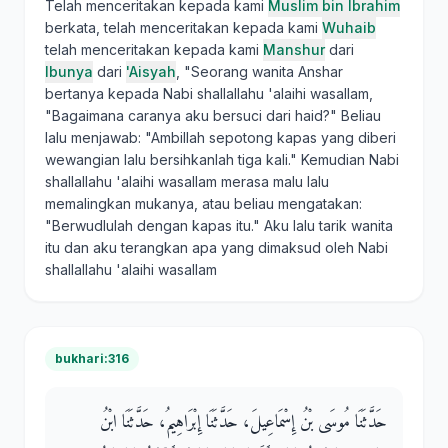
Telah menceritakan kepada kami
Muslim bin Ibrahim
berkata, telah menceritakan kepada kami
Wuhaib
telah menceritakan kepada kami
Manshur
dari
Ibunya
dari
'Aisyah
, "Seorang wanita Anshar
bertanya kepada Nabi shallallahu 'alaihi wasallam,
"Bagaimana caranya aku bersuci dari haid?" Beliau
lalu menjawab: "Ambillah sepotong kapas yang diberi
wewangian lalu bersihkanlah tiga kali." Kemudian Nabi
shallallahu 'alaihi wasallam merasa malu lalu
memalingkan mukanya, atau beliau mengatakan:
"Berwudlulah dengan kapas itu." Aku lalu tarik wanita
itu dan aku terangkan apa yang dimaksud oleh Nabi
shallallahu 'alaihi wasallam
bukhari:316
حَدَّثَنَا مُوسَى بْنُ إِسْمَاعِيلَ، حَدَّثَنَا إِبْرَاهِيمُ، حَدَّثَنَا ابْنُ