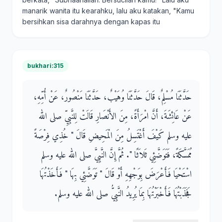
manarik wanita itu kearahku, lalu aku katakan, "Kamu
bersihkan sisa darahnya dengan kapas itu
bukhari:315
حَدَّثَنَا مُسْلِمٌ، قَالَ حَدَّثَنَا وُهَيْبٌ، حَدَّثَنَا مَنْصُورٌ، عَنْ أُمِّهِ،
عَنْ عَائِشَةَ، أَنَّ امْرَأَةً، مِنَ الأَنْصَارِ قَالَتْ لِلنَّبِيِّ صلى الله
عليه وسلم كَيْفَ أَغْتَسِلُ مِنَ الْمَحِيضِ قَالَ ‏"‏ خُذِي فِرْصَةً
مُمَسَّكَةً، فَتَوَضَّئِي ثَلاَثًا ‏"‏‏.‏ ثُمَّ إِنَّ النَّبِيَّ صلى الله عليه وسلم
اسْتَحْيَا فَأَعْرَضَ بِوَجْهِهِ أَوْ قَالَ ‏"‏ تَوَضَّئِي بِهَا ‏"‏ فَأَخَذْتُهَا
فَجَذَبْتُهَا فَأَخْبَرْتُهَا بِمَا يُرِيدُ النَّبِيُّ صلى الله عليه وسلم‏.‏