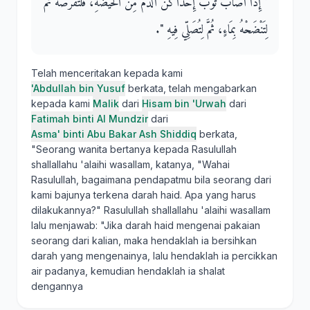
"‏ إِذَا أَصَابَ ثَوْبَ إِحْدَاكُنَّ الدَّمُ مِنَ الْحَيْضَةِ، فَلْتَقْرُصْهُ ثُمَّ
لِتَنْضَحْهُ بِمَاءٍ، ثُمَّ لِتُصَلِّي فِيهِ ‏"‏‏.‏
Telah menceritakan kepada kami
'Abdullah bin Yusuf
berkata, telah mengabarkan
kepada kami
Malik
dari
Hisam bin 'Urwah
dari
Fatimah binti Al Mundzir
dari
Asma' binti Abu Bakar Ash Shiddiq
berkata,
"Seorang wanita bertanya kepada Rasulullah
shallallahu 'alaihi wasallam, katanya, "Wahai
Rasulullah, bagaimana pendapatmu bila seorang dari
kami bajunya terkena darah haid. Apa yang harus
dilakukannya?" Rasulullah shallallahu 'alaihi wasallam
lalu menjawab: "Jika darah haid mengenai pakaian
seorang dari kalian, maka hendaklah ia bersihkan
darah yang mengenainya, lalu hendaklah ia percikkan
air padanya, kemudian hendaklah ia shalat
dengannya