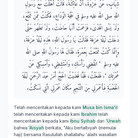
شِهَابٍ، عَنْ عُرْوَةَ، أَنَّ عَائِشَةَ، قَالَتْ أَهْلَلْتُ مَعَ رَسُولِ
اللَّهِ صلى الله عليه وسلم فِي حَجَّةِ الْوَدَاعِ، فَكُنْتُ مِمَّنْ تَمَتَّعَ،
وَلَمْ يَسُقِ الْهَدْىَ، فَزَعَمَتْ أَنَّهَا حَاضَتْ، وَلَمْ تَطْهُرْ حَتَّى
دَخَلَتْ لَيْلَةُ عَرَفَةَ فَقَالَتْ يَا رَسُولَ اللَّهِ، هَذِهِ لَيْلَةُ عَرَفَةَ،
وَإِنَّمَا كُنْتُ تَمَتَّعْتُ بِعُمْرَةٍ‏.‏ فَقَالَ لَهَا رَسُولُ اللَّهِ صلى الله
عليه وسلم ‏ "‏ انْقُضِي رَأْسَكِ، وَامْتَشِطِي، وَأَمْسِكِي عَنْ
عُمْرَتِكِ ‏"‏‏.‏ فَفَعَلْتُ، فَلَمَّا قَضَيْتُ الْحَجَّ أَمَرَ عَبْدَ الرَّحْمَنِ لَيْلَةَ
الْحَصْبَةِ فَأَعْمَرَنِي مِنَ التَّنْعِيمِ مَكَانَ عُمْرَتِي الَّتِي نَسَكْتُ‏.‏
Telah menceritakan kepada kami
Musa bin Isma'il
telah menceritakan kepada kami
Ibrahim
telah
menceritakan kepada kami
Ibnu Syihab
dari
'Urwah
bahwa
'Aisyah
berkata, "Aku bertalbiyah (memulai
haji) bersama Rasulullah shallallahu 'alaihi wasallam