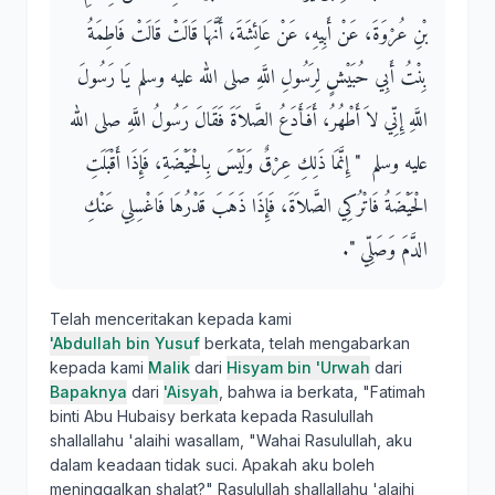
بْنِ عُرْوَةَ، عَنْ أَبِيهِ، عَنْ عَائِشَةَ، أَنَّهَا قَالَتْ قَالَتْ فَاطِمَةُ
بِنْتُ أَبِي حُبَيْشٍ لِرَسُولِ اللَّهِ صلى الله عليه وسلم يَا رَسُولَ
اللَّهِ إِنِّي لاَ أَطْهُرُ، أَفَأَدَعُ الصَّلاَةَ فَقَالَ رَسُولُ اللَّهِ صلى الله
عليه وسلم ‏ "‏ إِنَّمَا ذَلِكِ عِرْقٌ وَلَيْسَ بِالْحَيْضَةِ، فَإِذَا أَقْبَلَتِ
الْحَيْضَةُ فَاتْرُكِي الصَّلاَةَ، فَإِذَا ذَهَبَ قَدْرُهَا فَاغْسِلِي عَنْكِ
الدَّمَ وَصَلِّي ‏"‏‏.‏
Telah menceritakan kepada kami
'Abdullah bin Yusuf
berkata, telah mengabarkan
kepada kami
Malik
dari
Hisyam bin 'Urwah
dari
Bapaknya
dari
'Aisyah
, bahwa ia berkata, "Fatimah
binti Abu Hubaisy berkata kepada Rasulullah
shallallahu 'alaihi wasallam, "Wahai Rasulullah, aku
dalam keadaan tidak suci. Apakah aku boleh
meninggalkan shalat?" Rasulullah shallallahu 'alaihi