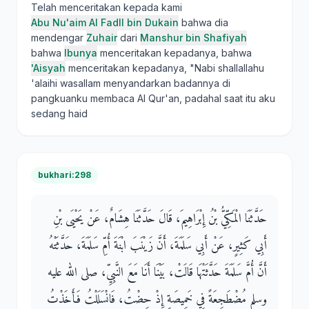
Telah menceritakan kepada kami
Abu Nu'aim Al Fadll bin Dukain
bahwa dia
mendengar
Zuhair
dari
Manshur bin Shafiyah
bahwa
Ibunya
menceritakan kepadanya, bahwa
'Aisyah
menceritakan kepadanya, "Nabi shallallahu
'alaihi wasallam menyandarkan badannya di
pangkuanku membaca Al Qur'an, padahal saat itu aku
sedang haid
bukhari:298
حَدَّثَنَا الْمَكِّيُّ بْنُ إِبْرَاهِيمَ، قَالَ حَدَّثَنَا هِشَامٌ، عَنْ يَحْيَى بْنِ
أَبِي كَثِيرٍ، عَنْ أَبِي سَلَمَةَ، أَنَّ زَيْنَبَ ابْنَةَ أُمِّ سَلَمَةَ، حَدَّثَتْهُ
أَنَّ أُمَّ سَلَمَةَ حَدَّثَتْهَا قَالَتْ، بَيْنَا أَنَا مَعَ النَّبِيِّ، صلى الله عليه
وسلم مُضْطَجِعَةً فِي خَمِيصَةٍ إِذْ حِضْتُ، فَانْسَلَلْتُ فَأَخَذْتُ