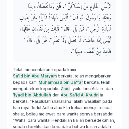
الرَّجُلِ الْحَازِمِ مِنْ إِحْدَاكُنَّ ‏"‏‏.‏ قُلْنَ وَمَا نُقْصَانُ دِينِنَا
وَعَقْلِنَا يَا رَسُولَ اللَّهِ قَالَ ‏"‏ أَلَيْسَ شَهَادَةُ الْمَرْأَةِ مِثْلَ نِصْفِ
شَهَادَةِ الرَّجُلِ ‏"‏‏.‏ قُلْنَ بَلَى‏.‏ قَالَ ‏"‏ فَذَلِكَ مِنْ نُقْصَانِ عَقْلِهَا،
أَلَيْسَ إِذَا حَاضَتْ لَمْ تُصَلِّ وَلَمْ تَصُمْ ‏"‏‏.‏ قُلْنَ بَلَى‏.‏ قَالَ ‏"‏
فَذَلِكَ مِنْ نُقْصَانِ دِينِهَا ‏"‏‏.‏
Telah menceritakan kepada kami
Sa'id bin Abu Maryam
berkata, telah mengabarkan
kepada kami
Muhammad bin Ja'far
berkata, telah
mengabarkan kepadaku
Zaid
-yaitu Ibnu Aslam- dari
'Iyadl bin 'Abdullah
dari
Abu Sa'id Al Khudri
ia
berkata, "Rasulullah shallallahu 'alaihi wasallam pada
hari raya 'Iedul Adlha atau Fitri keluar menuju tempat
shalat, beliau melewati para wanita seraya bersabda:
"Wahai para wanita! Hendaklah kalian bersedekahlah,
sebab diperlihatkan kepadaku bahwa kalian adalah