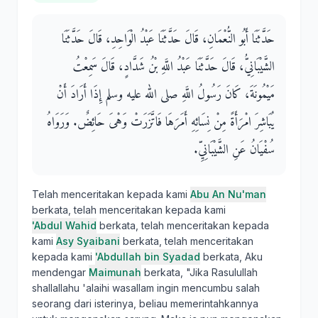
حَدَّثَنَا أَبُو النُّعْمَانِ، قَالَ حَدَّثَنَا عَبْدُ الْوَاحِدِ، قَالَ حَدَّثَنَا
الشَّيْبَانِيُّ، قَالَ حَدَّثَنَا عَبْدُ اللَّهِ بْنُ شَدَّادٍ، قَالَ سَمِعْتُ
مَيْمُونَةَ، كَانَ رَسُولُ اللَّهِ صلى الله عليه وسلم إِذَا أَرَادَ أَنْ
يُبَاشِرَ امْرَأَةً مِنْ نِسَائِهِ أَمَرَهَا فَاتَّزَرَتْ وَهْىَ حَائِضٌ‏.‏ وَرَوَاهُ
سُفْيَانُ عَنِ الشَّيْبَانِيِّ‏.‏
Telah menceritakan kepada kami
Abu An Nu'man
berkata, telah menceritakan kepada kami
'Abdul Wahid
berkata, telah menceritakan kepada
kami
Asy Syaibani
berkata, telah menceritakan
kepada kami
'Abdullah bin Syadad
berkata, Aku
mendengar
Maimunah
berkata, "Jika Rasulullah
shallallahu 'alaihi wasallam ingin mencumbu salah
seorang dari isterinya, beliau memerintahkannya