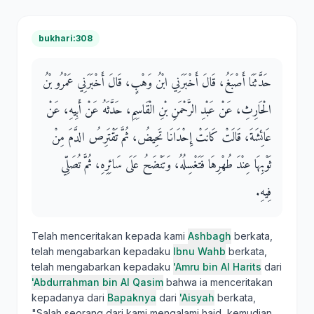
bukhari:308
حَدَّثَنَا أَصْبَغُ، قَالَ أَخْبَرَنِي ابْنُ وَهْبٍ، قَالَ أَخْبَرَنِي عَمْرُو بْنُ
الْحَارِثِ، عَنْ عَبْدِ الرَّحْمَنِ بْنِ الْقَاسِمِ، حَدَّثَهُ عَنْ أَبِيهِ، عَنْ
عَائِشَةَ، قَالَتْ كَانَتْ إِحْدَانَا تَحِيضُ، ثُمَّ تَقْتَرِصُ الدَّمَ مِنْ
ثَوْبِهَا عِنْدَ طُهْرِهَا فَتَغْسِلُهُ، وَتَنْضَحُ عَلَى سَائِرِهِ، ثُمَّ تُصَلِّي
فِيهِ‏.‏
Telah menceritakan kepada kami
Ashbagh
berkata,
telah mengabarkan kepadaku
Ibnu Wahb
berkata,
telah mengabarkan kepadaku
'Amru bin Al Harits
dari
'Abdurrahman bin Al Qasim
bahwa ia menceritakan
kepadanya dari
Bapaknya
dari
'Aisyah
berkata,
"Salah seorang dari kami mengalami haid, kemudian