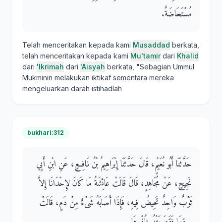
مُسْتَحَاضَةٌ‏.‏
Telah menceritakan kepada kami
Musaddad
berkata,
telah menceritakan kepada kami
Mu'tamir
dari
Khalid
dari
'Ikrimah
dari
'Aisyah
berkata, "Sebagian Ummul
Mukminin melakukan iktikaf sementara mereka
mengeluarkan darah istihadlah
bukhari:312
حَدَّثَنَا أَبُو نُعَيْمٍ، قَالَ حَدَّثَنَا إِبْرَاهِيمُ بْنُ نَافِعٍ، عَنِ ابْنِ أَبِي
نَجِيحٍ، عَنْ مُجَاهِدٍ، قَالَ قَالَتْ عَائِشَةُ مَا كَانَ لإِحْدَانَا إِلاَّ
ثَوْبٌ وَاحِدٌ تَحِيضُ فِيهِ، فَإِذَا أَصَابَهُ شَىْءٌ مِنْ دَمٍ، قَالَتْ