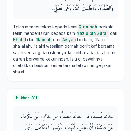
وَالصُّفْرَةَ، وَالطَّسْتُ تَحْتَهَا وَهْىَ تُصَلِّي‏.‏
Telah menceritakan kepada kami
Qutaibah
berkata,
telah menceritakan kepada kami
Yazid bin Zurai'
dari
Khalid
dari
'Ikrimah
dari
'Aisyah
berkata, "Nabi
shallallahu 'alaihi wasallam pernah beri'tikaf bersama
salah seorang dari isterinya. Ia melihat ada darah dan
cairan berwarna kekuningan, lalu di bawahnya
diletakkan baskom sementara ia tetap mengerjakan
shalat
bukhari:311
حَدَّثَنَا مُسَدَّدٌ، قَالَ حَدَّثَنَا مُعْتَمِرٌ، عَنْ خَالِدٍ، عَنْ عِكْرِمَةَ،
عَنْ عَائِشَةَ، أَنَّ بَعْضَ، أُمَّهَاتِ الْمُؤْمِنِينَ اعْتَكَفَتْ وَهْىَ