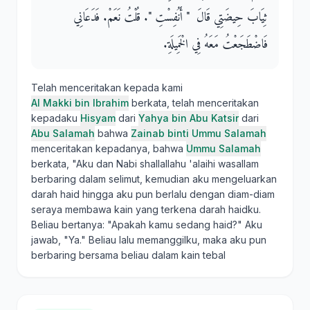
ثِيَابَ حِيضَتِي قَالَ ‏ "‏ أَنُفِسْتِ ‏"‏‏.‏ قُلْتُ نَعَمْ‏.‏ فَدَعَانِي
فَاضْطَجَعْتُ مَعَهُ فِي الْخَمِيلَةِ‏.‏
Telah menceritakan kepada kami
Al Makki bin Ibrahim
berkata, telah menceritakan
kepadaku
Hisyam
dari
Yahya bin Abu Katsir
dari
Abu Salamah
bahwa
Zainab binti Ummu Salamah
menceritakan kepadanya, bahwa
Ummu Salamah
berkata, "Aku dan Nabi shallallahu 'alaihi wasallam
berbaring dalam selimut, kemudian aku mengeluarkan
darah haid hingga aku pun berlalu dengan diam-diam
seraya membawa kain yang terkena darah haidku.
Beliau bertanya: "Apakah kamu sedang haid?" Aku
jawab, "Ya." Beliau lalu memanggilku, maka aku pun
berbaring bersama beliau dalam kain tebal