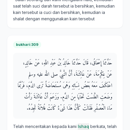
saat telah suci darah tersebut ia bersihkan, kemudian
kain tersebut ia cuci dan bersihkan, kemudian ia
shalat dengan menggunakan kain tersebut
bukhari:309
حَدَّثَنَا إِسْحَاقُ، قَالَ حَدَّثَنَا خَالِدُ بْنُ عَبْدِ اللَّهِ، عَنْ خَالِدٍ،
عَنْ عِكْرِمَةَ، عَنْ عَائِشَةَ، أَنَّ النَّبِيَّ صلى الله عليه وسلم
اعْتَكَفَ مَعَهُ بَعْضُ نِسَائِهِ وَهْىَ مُسْتَحَاضَةٌ تَرَى الدَّمَ، فَرُبَّمَا
وَضَعَتِ الطَّسْتَ تَحْتَهَا مِنَ الدَّمِ‏.‏ وَزَعَمَ أَنَّ عَائِشَةَ رَأَتْ
مَاءَ الْعُصْفُرِ فَقَالَتْ كَأَنَّ هَذَا شَىْءٌ كَانَتْ فُلاَنَةُ تَجِدُهُ‏.‏
Telah menceritakan kepada kami
Ishaq
berkata, telah