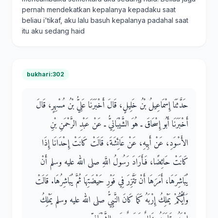
pernah mendekatkan kepalanya kepadaku saat
beliau i'tikaf, aku lalu basuh kepalanya padahal saat
itu aku sedang haid
bukhari:302
حَدَّثَنَا إِسْمَاعِيلُ بْنُ خَلِيلٍ، قَالَ أَخْبَرَنَا عَلِيُّ بْنُ مُسْهِرٍ، قَالَ
أَخْبَرَنَا أَبُو إِسْحَاقَ ـ هُوَ الشَّيْبَانِيُّ ـ عَنْ عَبْدِ الرَّحْمَنِ بْنِ
الأَسْوَدِ، عَنْ أَبِيهِ، عَنْ عَائِشَةَ، قَالَتْ كَانَتْ إِحْدَانَا إِذَا
كَانَتْ حَائِضًا، فَأَرَادَ رَسُولُ اللَّهِ صلى الله عليه وسلم أَنْ
يُبَاشِرَهَا، أَمَرَهَا أَنْ تَتَّزِرَ فِي فَوْرِ حَيْضَتِهَا ثُمَّ يُبَاشِرُهَا‏.‏ قَالَتْ
وَأَيُّكُمْ يَمْلِكُ إِرْبَهُ كَمَا كَانَ النَّبِيُّ صلى الله عليه وسلم يَمْلِكُ