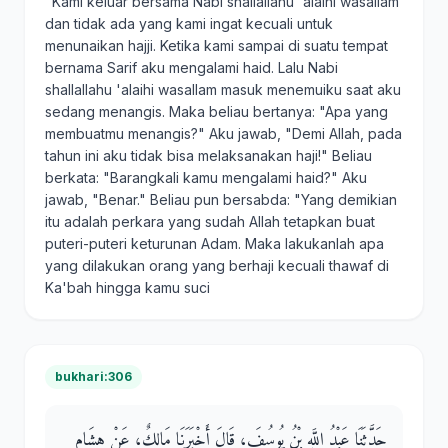
"Kami keluar bersama Nabi shallallahu 'alaihi wasallam
dan tidak ada yang kami ingat kecuali untuk
menunaikan hajji. Ketika kami sampai di suatu tempat
bernama Sarif aku mengalami haid. Lalu Nabi
shallallahu 'alaihi wasallam masuk menemuiku saat aku
sedang menangis. Maka beliau bertanya: "Apa yang
membuatmu menangis?" Aku jawab, "Demi Allah, pada
tahun ini aku tidak bisa melaksanakan haji!" Beliau
berkata: "Barangkali kamu mengalami haid?" Aku
jawab, "Benar." Beliau pun bersabda: "Yang demikian
itu adalah perkara yang sudah Allah tetapkan buat
puteri-puteri keturunan Adam. Maka lakukanlah apa
yang dilakukan orang yang berhaji kecuali thawaf di
Ka'bah hingga kamu suci
bukhari:306
حَدَّثَنَا عَبْدُ اللَّهِ بْنُ يُوسُفَ، قَالَ أَخْبَرَنَا مَالِكٌ، عَنْ هِشَامِ