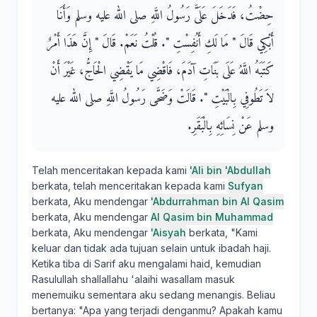
حِضْتُ، فَدَخَلَ عَلَىَّ رَسُولُ اللَّهِ صلى الله عليه وسلم وَأَنَا
أَبْكِي قَالَ ‏"‏ مَا لَكِ أَنُفِسْتِ ‏"‏‏.‏ قُلْتُ نَعَمْ‏.‏ قَالَ ‏"‏ إِنَّ هَذَا أَمْرٌ
كَتَبَهُ اللَّهُ عَلَى بَنَاتِ آدَمَ، فَاقْضِي مَا يَقْضِي الْحَاجُّ، غَيْرَ أَنْ
لاَ تَطُوفِي بِالْبَيْتِ ‏"‏‏.‏ قَالَتْ وَضَحَّى رَسُولُ اللَّهِ صلى الله عليه
وسلم عَنْ نِسَائِهِ بِالْبَقَرِ‏.‏
Telah menceritakan kepada kami
'Ali bin 'Abdullah
berkata, telah menceritakan kepada kami
Sufyan
berkata, Aku mendengar
'Abdurrahman bin Al Qasim
berkata, Aku mendengar
Al Qasim bin Muhammad
berkata, Aku mendengar
'Aisyah
berkata, "Kami
keluar dan tidak ada tujuan selain untuk ibadah haji.
Ketika tiba di Sarif aku mengalami haid, kemudian
Rasulullah shallallahu 'alaihi wasallam masuk
menemuiku sementara aku sedang menangis. Beliau
bertanya: "Apa yang terjadi denganmu? Apakah kamu