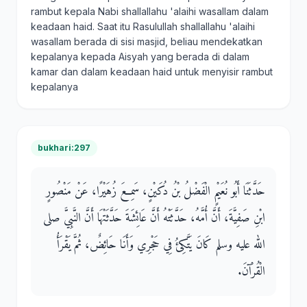
rambut kepala Nabi shallallahu 'alaihi wasallam dalam
keadaan haid. Saat itu Rasulullah shallallahu 'alaihi
wasallam berada di sisi masjid, beliau mendekatkan
kepalanya kepada Aisyah yang berada di dalam
kamar dan dalam keadaan haid untuk menyisir rambut
kepalanya
bukhari:297
حَدَّثَنَا أَبُو نُعَيْمٍ الْفَضْلُ بْنُ دُكَيْنٍ، سَمِعَ زُهَيْرًا، عَنْ مَنْصُورٍ
ابْنِ صَفِيَّةَ، أَنَّ أُمَّهُ، حَدَّثَتْهُ أَنَّ عَائِشَةَ حَدَّثَتْهَا أَنَّ النَّبِيَّ صلى
الله عليه وسلم كَانَ يَتَّكِئُ فِي حَجْرِي وَأَنَا حَائِضٌ، ثُمَّ يَقْرَأُ
الْقُرْآنَ‏.‏