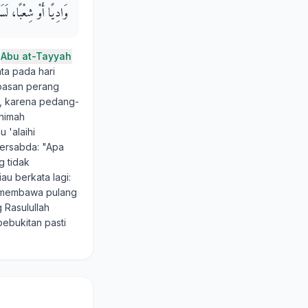
وَادِيًا أَوْ شِعْبًا، لَس
i
Abu at-Tayyah
ta pada hari
mpasan perang
n, karena pedang-
animah
 'alaihi
bersabda: "Apa
g tidak
au berkata lagi:
n membawa pulang
Rasulullah
bebukitan pasti