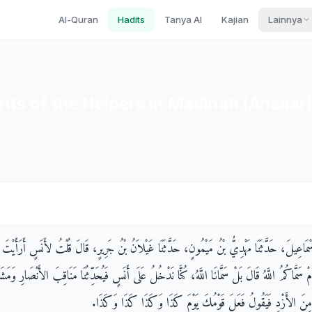
Al-Quran
Hadits
Tanya AI
Kajian
Lainnya
its of the Helpers in Madinah (Ansaar
ْمَاعِيلَ، حَدَّثَنَا مَهْدِيُّ بْنُ مَيْمُونٍ، حَدَّثَنَا غَيْلاَنُ بْنُ جَرِيرٍ، قَالَ قُلْتُ لأَنَسٍ أَرَأَيْتَ 
َمْ سَمَّاكُمُ اللَّهُ قَالَ بَلْ سَمَّانَا اللَّهُ، كُنَّا نَدْخُلُ عَلَى أَنَسٍ فَيُحَدِّثُنَا مَنَاقِبَ الأَنْصَارِ وَمَ
 مِنَ الأَزْدِ فَيَقُولُ فَعَلَ قَوْمُكَ يَوْمَ كَذَا وَكَذَا كَذَا وَكَذَا‏.‏