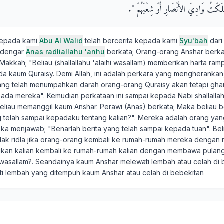
َلَكْتُ وَادِيَ الأَنْصَارِ أَوْ شِعْبَهُمْ ‏"‏‏.‏
kepada kami
Abu Al Walid
telah bercerita kepada kami
Syu'bah
dar
ndengar
Anas radliallahu 'anhu
berkata; Orang-orang Anshar berka
Makkah; "Beliau (shallallahu 'alaihi wasallam) memberikan harta ra
a kaum Quraisy. Demi Allah, ini adalah perkara yang mengheranka
ang telah menumpahkan darah orang-orang Quraisy akan tetapi gh
ada mereka". Kemudian perkataan ini sampai kepada Nabi shallallahu
eliau memanggil kaum Anshar. Perawi (Anas) berkata; Maka beliau 
g telah sampai kepadaku tentang kalian?". Mereka adalah orang yan
a menjawab; "Benarlah berita yang telah sampai kepada tuan". Beli
idak ridla jika orang-orang kembali ke rumah-rumah mereka denga
kan kalian kembali ke rumah-rumah kalian dengan membawa pulang 
hi wasallam?. Seandainya kaum Anshar melewati lembah atau celah di 
i lembah yang ditempuh kaum Anshar atau celah di bebekitan