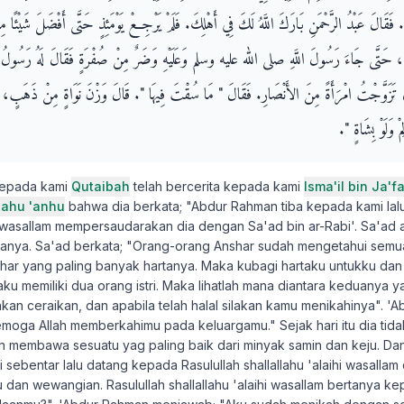
َا‏.‏ فَقَالَ عَبْدُ الرَّحْمَنِ بَارَكَ اللَّهُ لَكَ فِي أَهْلِكَ‏.‏ فَلَمْ يَرْجِعْ يَوْمَئِذٍ حَتَّى أَفْضَلَ شَيْئًا
َسِيرًا، حَتَّى جَاءَ رَسُولَ اللَّهِ صلى الله عليه وسلم وَعَلَيْهِ وَضَرٌ مِنْ صُفْرَةٍ فَقَالَ لَهُ رَسُول
الَ تَزَوَّجْتُ امْرَأَةً مِنَ الأَنْصَارِ‏.‏ فَقَالَ ‏"‏ مَا سُقْتَ فِيهَا ‏"‏‏.‏ قَالَ وَزْنَ نَوَاةٍ مِنْ ذَهَبٍ، أ
وَلَوْ بِشَاةٍ ‏"‏‏.‏
kepada kami
Qutaibah
telah bercerita kepada kami
Isma'il bin Ja'fa
llahu 'anhu
bahwa dia berkata; "Abdur Rahman tiba kepada kami lalu
ihi wasallam mempersaudarakan dia dengan Sa'ad bin ar-Rabi'. Sa'ad
tanya. Sa'ad berkata; "Orang-orang Anshar sudah mengetahui sem
har yang paling banyak hartanya. Maka kubagi hartaku untukku da
ku memiliki dua orang istri. Maka lihatlah mana diantara keduanya 
akan ceraikan, dan apabila telah halal silakan kamu menikahinya". 
semoga Allah memberkahimu pada keluargamu." Sejak hari itu dia tida
 membawa sesuatu yag paling baik dari minyak samin dan keju. Dan 
i sebentar lalu datang kepada Rasulullah shallallahu 'alaihi wasalla
dan wewangian. Rasulullah shallallahu 'alaihi wasallam bertanya k