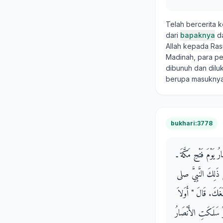
Telah bercerita
dari
bapaknya
d
Allah kepada Rasul
Madinah, para p
dibunuh dan dilu
berupa masuknya
bukhari:3778
 يَوْمَ فَتْحِ مَكَّةَ ـ
َغَ ذَلِكَ النَّبِيَّ صلى
َكَ‏.‏ قَالَ ‏"‏ أَوَلاَ
َوْ سَلَكَتِ الأَنْصَارُ