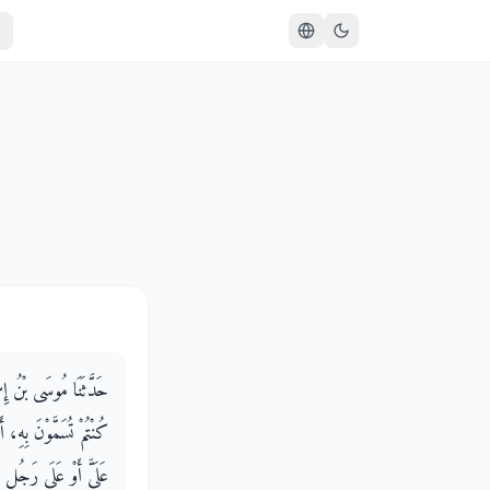
)
حَدَّثَنَا مُوسَى بْنُ إِس
كُنْتُمْ تُسَمَّوْنَ بِهِ، أ
عَلَىَّ أَوْ عَلَى رَجُلٍ