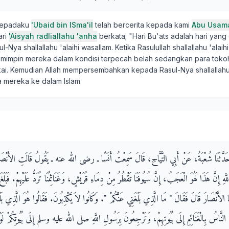
 kepadaku
'Ubaid bin ISma'il
telah bercerita kepada kami
Abu Usam
ari
'Aisyah radliallahu 'anha
berkata; "Hari Bu'ats adalah hari yan
-Nya shallallahu 'alaihi wasallam. Ketika Rasulullah shallallahu 'alaihi
emimpin mereka dalam kondisi terpecah belah sedangkan para tok
kai. Kemudian Allah mempersembahkan kepada Rasul-Nya shallallahu 
 mereka ke dalam Islam
ِ، حَدَّثَنَا شُعْبَةُ، عَنْ أَبِي التَّيَّاحِ، قَالَ سَمِعْتُ أَنَسًا ـ رضى الله عنه ـ يَقُولُ قَالَتِ الأَنْصَارُ
َهِ إِنَّ هَذَا لَهُوَ الْعَجَبُ، إِنَّ سُيُوفَنَا تَقْطُرُ مِنْ دِمَاءِ قُرَيْشٍ، وَغَنَائِمُنَا تُرَدُّ عَلَيْهِمْ‏.‏ فَبَل
نْصَارَ قَالَ فَقَالَ ‏"‏ مَا الَّذِي بَلَغَنِي عَنْكُمْ ‏"‏‏.‏ وَكَانُوا لاَ يَكْذِبُونَ‏.‏ فَقَالُوا هُوَ الَّذِي بَلَغ
النَّاسُ بِالْغَنَائِمِ إِلَى بُيُوتِهِمْ، وَتَرْجِعُونَ بِرَسُولِ اللَّهِ صلى الله عليه وسلم إِلَى بُيُوتِكُمْ ل