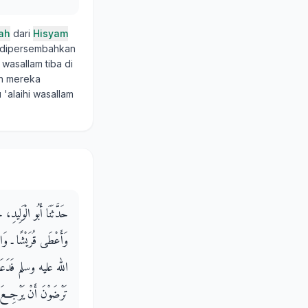
ah
dari
Hisyam
g dipersembahkan
 wasallam tiba di
oh mereka
'alaihi wasallam
حَدَّثَنَا أَبُو الْوَلِيد
وَأَعْطَى قُرَيْشًا ـ وَاللّ
الله عليه وسلم فَدَعَا الأَ
تَرْضَوْنَ أَنْ يَرْجِعَ 