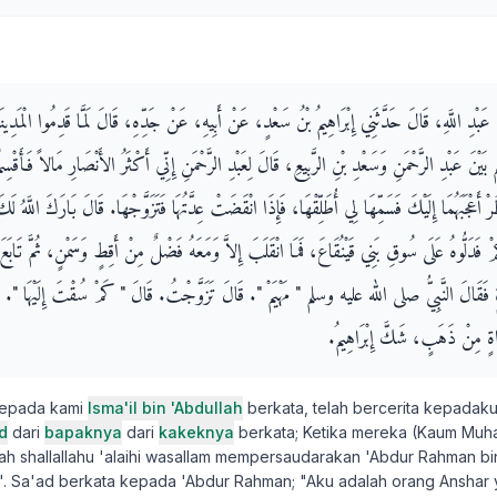
ُ عَبْدِ اللَّهِ، قَالَ حَدَّثَنِي إِبْرَاهِيمُ بْنُ سَعْدٍ، عَنْ أَبِيهِ، عَنْ جَدِّهِ، قَالَ لَمَّا قَدِمُوا الْمَدِي
 عَبْدِ الرَّحْمَنِ وَسَعْدِ بْنِ الرَّبِيعِ، قَالَ لِعَبْدِ الرَّحْمَنِ إِنِّي أَكْثَرُ الأَنْصَارِ مَالاً فَأَقْس
ْ أَعْجَبَهُمَا إِلَيْكَ فَسَمِّهَا لِي أُطَلِّقْهَا، فَإِذَا انْقَضَتْ عِدَّتُهَا فَتَزَوَّجْهَا‏.‏ قَالَ بَارَكَ اللَّهُ لَ
 فَدَلُّوهُ عَلَى سُوقِ بَنِي قَيْنُقَاعَ، فَمَا انْقَلَبَ إِلاَّ وَمَعَهُ فَضْلٌ مِنْ أَقِطٍ وَسَمْنٍ، ثُمَّ تَابَعَ ا
َةٍ فَقَالَ النَّبِيُّ صلى الله عليه وسلم ‏"‏ مَهْيَمْ ‏"‏‏.‏ قَالَ تَزَوَّجْتُ‏.‏ قَالَ ‏"‏ كَمْ سُقْتَ إِلَيْهَا ‏"‏‏.‏ 
اةٍ مِنْ ذَهَبٍ، شَكَّ إِبْرَاهِيمُ‏.‏
kepada kami
Isma'il bin 'Abdullah
berkata, telah bercerita kepadak
d
dari
bapaknya
dari
kakeknya
berkata; Ketika mereka (Kaum Muhaji
lah shallallahu 'alaihi wasallam mempersaudarakan 'Abdur Rahman b
i'. Sa'ad berkata kepada 'Abdur Rahman; "Aku adalah orang Anshar 