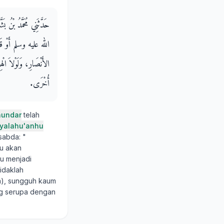
حَدَّثَنِي مُحَمَّدُ بْنُ 
الله عليه وسلم أَوْ قَال
الأَنْصَارِ، وَلَوْلاَ الْهِ
أُخْرَى‏.‏
undar
telah
iyalahu'anhu
rsabda: "
ku akan
ku menjadi
idaklah
a), sungguh kaum
ng serupa dengan