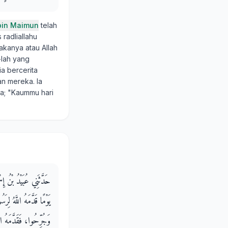
bin Maimun
telah
radliallahu
kanya atau Allah
-lah yang
ia bercerita
n mereka. Ia
ta; "Kaummu hari
حَدَّثَنِي عُبَيْدُ بْنُ 
يَوْمًا قَدَّمَهُ اللَّه،
وَجُرِّحُوا، فَقَدَّمَهُ 