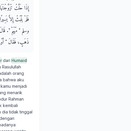
إِذَا حَلَّتْ تَزَوَّجْتَه،
فَلَمْ يَلْبَثْ إِلاَّ ي
وسلم ‏"‏ مَهْيَمْ ‏"‏‏.‏ قَ
ذَهَبٍ، فَقَالَ ‏"‏ أَوْلِمْ 
r
dari
Humaid
 Rasulullah
 adalah orang
ua bahwa aku
n kamu menjadi
yang menarik
'Abdur Rahman
k kembali
dia tidak tinggal
m dengan
epadanya: