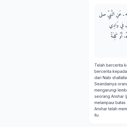
عنه ـ عَنِ النَّبِيِّ صلى
ْتُ فِي وَادِي
‏ أَوْ كَلِمَةً
Telah bercerita
bercerita kepad
dari Nabi shallall
Seandainya orang
mengarungi lemba
seorang Anshar (
melampaui batas 
Anshar telah mem
itu