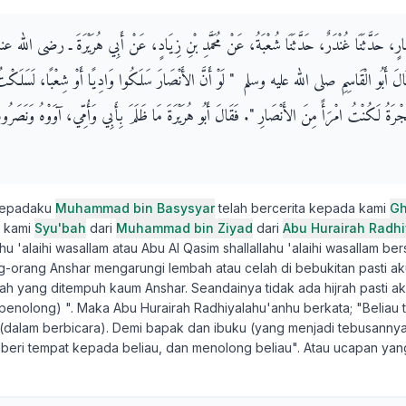
بَشَّارٍ، حَدَّثَنَا غُنْدَرٌ، حَدَّثَنَا شُعْبَةُ، عَنْ مُحَمَّدِ بْنِ زِيَادٍ، عَنْ أَبِي هُرَيْرَةَ ـ رضى الله 
َ أَبُو الْقَاسِمِ صلى الله عليه وسلم ‏ "‏ لَوْ أَنَّ الأَنْصَارَ سَلَكُوا وَادِيًا أَوْ شِعْبًا، لَسَلَك
جْرَةُ لَكُنْتُ امْرَأً مِنَ الأَنْصَارِ ‏"‏‏.‏ فَقَالَ أَبُو هُرَيْرَةَ مَا ظَلَمَ بِأَبِي وَأُمِّي، آوَوْهُ وَنَصَرُوهُ‏.
 kepadaku
Muhammad bin Basysyar
telah bercerita kepada kami
Gh
a kami
Syu'bah
dari
Muhammad bin Ziyad
dari
Abu Hurairah Radh
ahu 'alaihi wasallam atau Abu Al Qasim shallallahu 'alaihi wasallam be
-orang Anshar mengarungi lembah atau celah di bebukitan pasti a
h yang ditempuh kaum Anshar. Seandainya tidak ada hijrah pasti a
penolong) ". Maka Abu Hurairah Radhiyalahu'anhu berkata; "Beliau t
(dalam berbicara). Demi bapak dan ibuku (yang menjadi tebusanny
beri tempat kepada beliau, dan menolong beliau". Atau ucapan ya