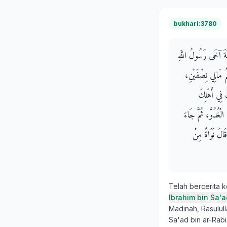
bukhari:3780
نَةَ آخَى رَسُولُ اللَّهِ
ِمُ مَالِي نِصْفَيْنِ
كَ فِي أَهْلِكَ
لْغُدُوَّ، ثُمَّ جَاءَ
قَالَ نَوَاةً مِنْ
Telah bercerita 
Ibrahim bin Sa'a
Madinah, Rasulul
Sa'ad bin ar-Rab