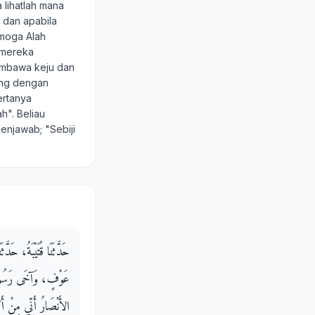
 lihatlah mana
 dan apabila
emoga Alah
 mereka
membawa keju dan
ang dengan
ertanya
". Beliau
enjawab; "Sebiji
حَدَّثَنَا قُتَيْبَةُ، حَد
عَوْفٍ، وَآخَى رَسُولُ ا
الأَنْصَارُ أَنِّي مِنْ أَك