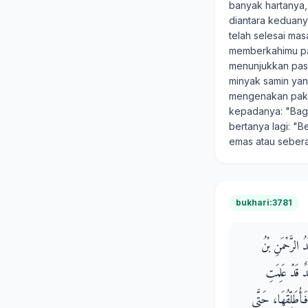
banyak hartanya,
diantara keduany
telah selesai ma
memberkahimu pad
menunjukkan pasa
minyak samin yan
mengenakan pakai
kepadanya: "Bag
bertanya lagi: "
emas atau seberat
bukhari:3781
 الرَّحْمَنِ بْنُ
 قَدْ عَلِمَتِ
َأُطَلِّقُهَا، حَتَّى