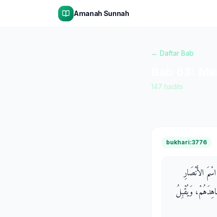
Amanah Sunnah
← Daftar Bab
Bab
63
:
Mer
147
hadits
bukhari:3776
اسْمَ الأَنْصَارِ
شَاهِدَهُمْ، وَيُقْبِلُ