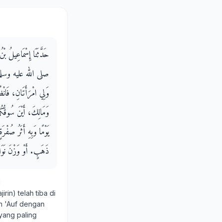
حَدَّثَنَا إِسْمَاعِيلُ بْن
صلى الله عليه وسلم بَيْنَ،
وَلِي امْرَأَتَانِ، فَانْظُر
وَمَالِكَ، أَيْنَ سُوقُكُمْ
يَوْمًا وَبِهِ أَثَرُ صُفْر
ذَهَبٍ‏.‏ أَوْ وَزْنَ نَوَ
u
rin) telah tiba di
in 'Auf dengan
yang paling