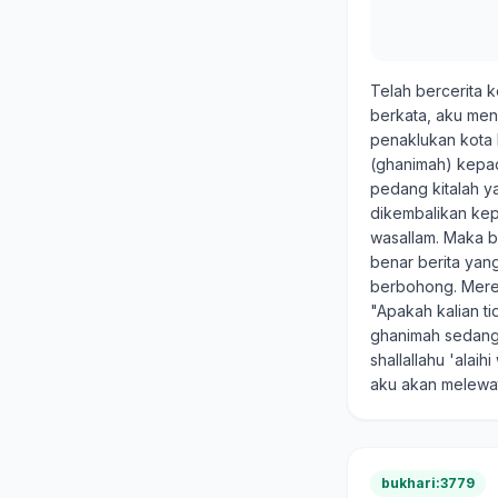
Telah bercerita 
berkata, aku me
penaklukan kota 
(ghanimah) kepad
pedang kitalah y
dikembalikan kep
wasallam. Maka b
benar berita yan
berbohong. Merek
"Apakah kalian t
ghanimah sedang
shallallahu 'alai
aku akan melewat
bukhari:3779