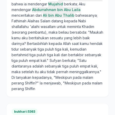
bahwa ia mendengar
Mujahid
berkata; Aku
mendengar
Abdurrahman bin Abu Laila
menceritakan dari
Ali bin Abu Thalib
bahwasanya;
Fathimah Alaihas Salam datang kepada Nabi
shallallahu 'alaihi wasallam untuk meminta Khadim
(seorang pembantu), maka beliau bersabda: "Maukah
kamu aku beritahukan sesuatu yang lebih baik
darinya? Bertasbihlah kepada Allah saat kamu hendak
tidur sebanyak tiga puluh tiga kali, kemudian
bertahmid tiga puluh tiga kali dan bertakbir sebanyak
tiga puluh empat kali." Sufyan berkata; "Satu
diantaranya adalah sebanyak tiga puluh empat kali,
maka setelah itu aku tidak pernah meninggalkannya."
Di tanyakan kepadanya, "Meskipun pada malam
perang Shiffin?" Ia menjawab, "Meskipun pada malam
perang Shiffin
bukhari:5363