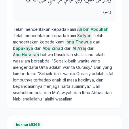
وَيُذْكَرُ عَنْ مُعَاوِيَةَ وَابْنِ عَبَّاسٍ عَنِ النَّبِيِّ صلى الله عليه
وسلم‏.‏
Telah menceritakan kepada kami
Ali bin Abdullah
Telah menceritakan kepada kami
Sufyan
Telah
menceritakan kepada kami
Ibnu Thawus
dari
bapaknya
dan
Abu Zinad
dari
Al A'raj
dari
Abu Hurairah
bahwa Rasulullah shallallahu 'alaihi
wasallam bersabda: "Sebaik-baik wanita yang
mengendarai Unta adalah wanita Quraisy." Dan yang
lain berkata: "Sebaik-baik wanita Quraisy adalah sifat
lembutnya terhadap anak di masa kecilnya, dan
kepandaiannya menjaga harta suaminya." Dan
sisebutkan pula dari Mu'awiyah dan Ibnu Abbas dari
Nabi shallallahu 'alaihi wasallam
bukhari:5366