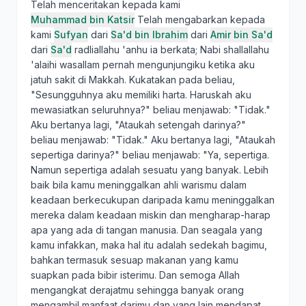
Telah menceritakan kepada kami
Muhammad bin Katsir
Telah mengabarkan kepada
kami
Sufyan
dari
Sa'd bin Ibrahim
dari
Amir bin Sa'd
dari
Sa'd
radliallahu 'anhu ia berkata; Nabi shallallahu
'alaihi wasallam pernah mengunjungiku ketika aku
jatuh sakit di Makkah. Kukatakan pada beliau,
"Sesungguhnya aku memiliki harta. Haruskah aku
mewasiatkan seluruhnya?" beliau menjawab: "Tidak."
Aku bertanya lagi, "Ataukah setengah darinya?"
beliau menjawab: "Tidak." Aku bertanya lagi, "Ataukah
sepertiga darinya?" beliau menjawab: "Ya, sepertiga.
Namun sepertiga adalah sesuatu yang banyak. Lebih
baik bila kamu meninggalkan ahli warismu dalam
keadaan berkecukupan daripada kamu meninggalkan
mereka dalam keadaan miskin dan mengharap-harap
apa yang ada di tangan manusia. Dan seagala yang
kamu infakkan, maka hal itu adalah sedekah bagimu,
bahkan termasuk sesuap makanan yang kamu
suapkan pada bibir isterimu. Dan semoga Allah
mengangkat derajatmu sehingga banyak orang
mengambil manfaat darimu dan yang lain mendapat