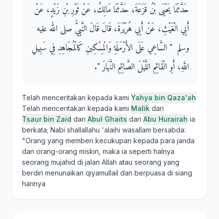
حَدَّثَنَا يَحْيَى بْنُ قَزَعَةَ، حَدَّثَنَا مَالِكٌ، عَنْ ثَوْرِ بْنِ زَيْدٍ، عَنْ
أَبِي الْغَيْثِ، عَنْ أَبِي هُرَيْرَةَ، قَالَ قَالَ النَّبِيُّ صلى الله عليه
وسلم ‏ "‏ السَّاعِي عَلَى الأَرْمَلَةِ وَالْمِسْكِينِ كَالْمُجَاهِدِ فِي سَبِيلِ
اللَّهِ، أَوِ الْقَائِمِ اللَّيْلَ الصَّائِمِ النَّهَارَ ‏"‏‏.‏
Telah menceritakan kepada kami
Yahya bin Qaza'ah
Telah menceritakan kepada kami
Malik
dari
Tsaur bin Zaid
dari
Abul Ghaits
dari
Abu Hurairah
ia
berkata; Nabi shallallahu 'alaihi wasallam bersabda:
"Orang yang memberi kecukupan kepada para janda
dan orang-orang miskin, maka ia seperti halnya
seorang mujahid di jalan Allah atau seorang yang
berdiri menunaikan qiyamullail dan berpuasa di siang
harinya