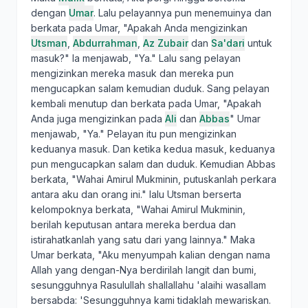
dengan
Umar
. Lalu pelayannya pun menemuinya dan
berkata pada Umar, "Apakah Anda mengizinkan
Utsman
,
Abdurrahman
,
Az Zubair
dan
Sa'dari
untuk
masuk?" Ia menjawab, "Ya." Lalu sang pelayan
mengizinkan mereka masuk dan mereka pun
mengucapkan salam kemudian duduk. Sang pelayan
kembali menutup dan berkata pada Umar, "Apakah
Anda juga mengizinkan pada
Ali
dan
Abbas
" Umar
menjawab, "Ya." Pelayan itu pun mengizinkan
keduanya masuk. Dan ketika kedua masuk, keduanya
pun mengucapkan salam dan duduk. Kemudian Abbas
berkata, "Wahai Amirul Mukminin, putuskanlah perkara
antara aku dan orang ini." lalu Utsman berserta
kelompoknya berkata, "Wahai Amirul Mukminin,
berilah keputusan antara mereka berdua dan
istirahatkanlah yang satu dari yang lainnya." Maka
Umar berkata, "Aku menyumpah kalian dengan nama
Allah yang dengan-Nya berdirilah langit dan bumi,
sesungguhnya Rasulullah shallallahu 'alaihi wasallam
bersabda: 'Sesungguhnya kami tidaklah mewariskan.