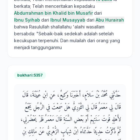
berkata; Telah menceritakan kepadaku
Abdurrahman bin Khalid bin Musafir
dari
Ibnu Syihab
dari
Ibnul Musayyab
dari
Abu Hurairah
bahwa Rasulullah shallallahu 'alaihi wasallam
bersabda: "Sebaik-baik sedekah adalah setelah
kecukupan terpenuhi. Dan mulailah dari orang yang
menjadi tanggunganmu
bukhari:5357
حَدَّثَنِي مُحَمَّدُ بْنُ سَلاَمٍ، أَخْبَرَنَا وَكِيعٌ، عَنِ ابْنِ عُيَيْنَةَ، قَالَ
قَالَ لِي مَعْمَرٌ قَالَ لِي الثَّوْرِيُّ هَلْ سَمِعْتَ فِي الرَّجُلِ يَجْمَعُ
لأَهْلِهِ قُوتَ سَنَتِهِمْ أَوْ بَعْضِ السَّنَةِ قَالَ مَعْمَرٌ فَلَمْ يَحْضُرْنِي،
ثُمَّ ذَكَرْتُ حَدِيثًا حَدَّثَنَاهُ ابْنُ شِهَابٍ الزُّهْرِيُّ عَنْ مَالِكِ بْنِ