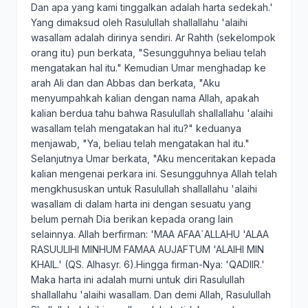
Dan apa yang kami tinggalkan adalah harta sedekah.'
Yang dimaksud oleh Rasulullah shallallahu 'alaihi
wasallam adalah dirinya sendiri. Ar Rahth (sekelompok
orang itu) pun berkata, "Sesungguhnya beliau telah
mengatakan hal itu." Kemudian Umar menghadap ke
arah Ali dan dan Abbas dan berkata, "Aku
menyumpahkah kalian dengan nama Allah, apakah
kalian berdua tahu bahwa Rasulullah shallallahu 'alaihi
wasallam telah mengatakan hal itu?" keduanya
menjawab, "Ya, beliau telah mengatakan hal itu."
Selanjutnya Umar berkata, "Aku menceritakan kepada
kalian mengenai perkara ini. Sesungguhnya Allah telah
mengkhususkan untuk Rasulullah shallallahu 'alaihi
wasallam di dalam harta ini dengan sesuatu yang
belum pernah Dia berikan kepada orang lain
selainnya. Allah berfirman: 'MAA AFAA`ALLAHU 'ALAA
RASUULIHI MINHUM FAMAA AUJAFTUM 'ALAIHI MIN
KHAIL.' (QS. Alhasyr. 6).Hingga firman-Nya: 'QADIIR.'
Maka harta ini adalah murni untuk diri Rasulullah
shallallahu 'alaihi wasallam. Dan demi Allah, Rasulullah