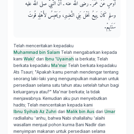
أَوْسٍ عَنْ عُمَرَ ـ رضى الله عنه ـ أَنَّ النَّبِيَّ صلى الله عليه
وسلم كَانَ يَبِيعُ نَخْلَ بَنِي النَّضِيرِ، وَيَحْبِسُ لأَهْلِهِ قُوتَ
سَنَتِهِمْ‏.‏
Telah menceritakan kepadaku
Muhammad bin Salam
Telah mengabarkan kepada
kami
Waki'
dari
Ibnu 'Uyainah
ia berkata; Telah
berkata kepadaku
Ma'mar
Telah berkata kepadaku
Ats Tsauri; "Apakah kamu pernah mendengar tentang
seorang laki-laki yang mengumpulkan makanan untuk
persediaan selama satu tahun atau setelah tahun bagi
keluarganya atau?" Ma'mar berkata; Ia tidak
menjawabnya. Kemudian aku pun menyebutkan
hadits; Telah menceritakan kepada kami
Ibnu Syihab Az Zuhri
dari
Malik bin Aus
dari
Umar
radliallahu 'anhu, bahwa Nabi shallallahu 'alaihi
wasallam menjual pohon kurma Bani Nadlir dan
menyimpan makanan untuk persediaan selama