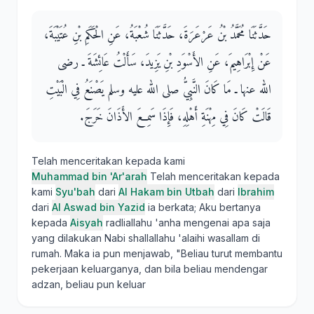
حَدَّثَنَا مُحَمَّدُ بْنُ عَرْعَرَةَ، حَدَّثَنَا شُعْبَةُ، عَنِ الْحَكَمِ بْنِ عُتَيْبَةَ،
عَنْ إِبْرَاهِيمَ، عَنِ الأَسْوَدِ بْنِ يَزِيدَ، سَأَلْتُ عَائِشَةَ ـ رضى
الله عنها ـ مَا كَانَ النَّبِيُّ صلى الله عليه وسلم يَصْنَعُ فِي الْبَيْتِ
قَالَتْ كَانَ فِي مِهْنَةِ أَهْلِهِ، فَإِذَا سَمِعَ الأَذَانَ خَرَجَ‏.‏
Telah menceritakan kepada kami
Muhammad bin 'Ar'arah
Telah menceritakan kepada
kami
Syu'bah
dari
Al Hakam bin Utbah
dari
Ibrahim
dari
Al Aswad bin Yazid
ia berkata; Aku bertanya
kepada
Aisyah
radliallahu 'anha mengenai apa saja
yang dilakukan Nabi shallallahu 'alaihi wasallam di
rumah. Maka ia pun menjawab, "Beliau turut membantu
pekerjaan keluarganya, dan bila beliau mendengar
adzan, beliau pun keluar