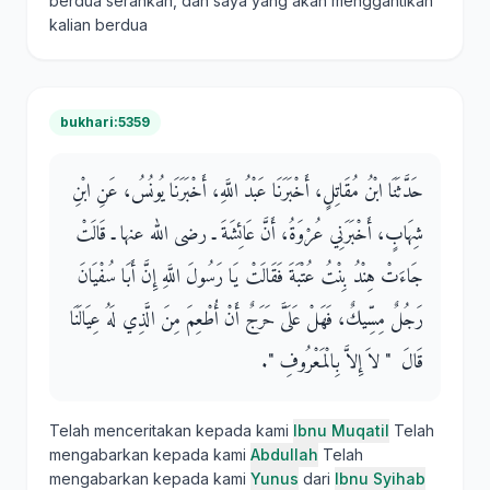
berdua serahkan, dan saya yang akan menggantikan
kalian berdua
bukhari:5359
حَدَّثَنَا ابْنُ مُقَاتِلٍ، أَخْبَرَنَا عَبْدُ اللَّهِ، أَخْبَرَنَا يُونُسُ، عَنِ ابْنِ
شِهَابٍ، أَخْبَرَنِي عُرْوَةُ، أَنَّ عَائِشَةَ ـ رضى الله عنها ـ قَالَتْ
جَاءَتْ هِنْدُ بِنْتُ عُتْبَةَ فَقَالَتْ يَا رَسُولَ اللَّهِ إِنَّ أَبَا سُفْيَانَ
رَجُلٌ مِسِّيكٌ، فَهَلْ عَلَىَّ حَرَجٌ أَنْ أُطْعِمَ مِنَ الَّذِي لَهُ عِيَالَنَا
قَالَ ‏ "‏ لاَ إِلاَّ بِالْمَعْرُوفِ ‏"‏‏.‏
Telah menceritakan kepada kami
Ibnu Muqatil
Telah
mengabarkan kepada kami
Abdullah
Telah
mengabarkan kepada kami
Yunus
dari
Ibnu Syihab