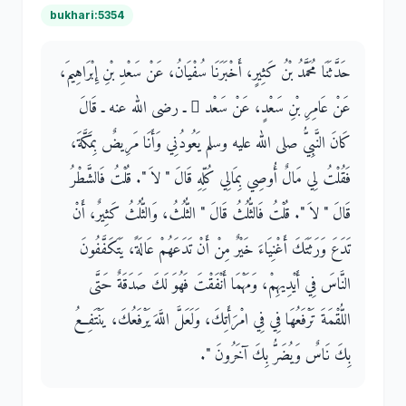
bukhari:5354
حَدَّثَنَا مُحَمَّدُ بْنُ كَثِيرٍ، أَخْبَرَنَا سُفْيَانُ، عَنْ سَعْدِ بْنِ إِبْرَاهِيمَ،
عَنْ عَامِرِ بْنِ سَعْدٍ، عَنْ سَعْد ٍ ـ رضى الله عنه ـ قَالَ
كَانَ النَّبِيُّ صلى الله عليه وسلم يَعُودُنِي وَأَنَا مَرِيضٌ بِمَكَّةَ،
فَقُلْتُ لِي مَالٌ أُوصِي بِمَالِي كُلِّهِ قَالَ ‏"‏ لاَ ‏"‏‏.‏ قُلْتُ فَالشَّطْرُ
قَالَ ‏"‏ لاَ ‏"‏‏.‏ قُلْتُ فَالثُّلُثُ قَالَ ‏"‏ الثُّلُثُ، وَالثُّلُثُ كَثِيرٌ، أَنْ
تَدَعَ وَرَثَتَكَ أَغْنِيَاءَ خَيْرٌ مِنْ أَنْ تَدَعَهُمْ عَالَةً، يَتَكَفَّفُونَ
النَّاسَ فِي أَيْدِيهِمْ، وَمَهْمَا أَنْفَقْتَ فَهُوَ لَكَ صَدَقَةٌ حَتَّى
اللُّقْمَةَ تَرْفَعُهَا فِي فِي امْرَأَتِكَ، وَلَعَلَّ اللَّهَ يَرْفَعُكَ، يَنْتَفِعُ
بِكَ نَاسٌ وَيُضَرُّ بِكَ آخَرُونَ ‏"‏‏.‏