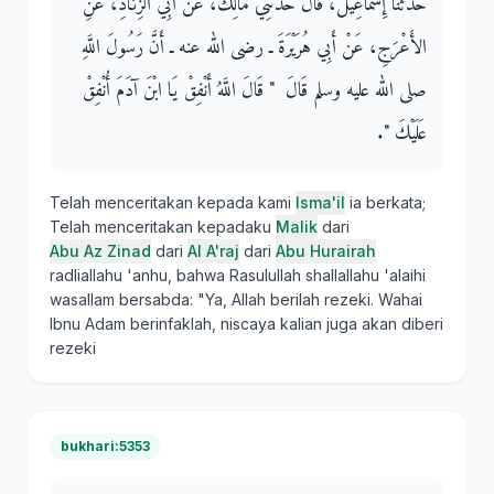
حَدَّثَنَا إِسْمَاعِيلُ، قَالَ حَدَّثَنِي مَالِكٌ، عَنْ أَبِي الزِّنَادِ، عَنِ
الأَعْرَجِ، عَنْ أَبِي هُرَيْرَةَ ـ رضى الله عنه ـ أَنَّ رَسُولَ اللَّهِ
صلى الله عليه وسلم قَالَ ‏ "‏ قَالَ اللَّهُ أَنْفِقْ يَا ابْنَ آدَمَ أُنْفِقْ
عَلَيْكَ ‏"‏‏.‏
Telah menceritakan kepada kami
Isma'il
ia berkata;
Telah menceritakan kepadaku
Malik
dari
Abu Az Zinad
dari
Al A'raj
dari
Abu Hurairah
radliallahu 'anhu, bahwa Rasulullah shallallahu 'alaihi
wasallam bersabda: "Ya, Allah berilah rezeki. Wahai
Ibnu Adam berinfaklah, niscaya kalian juga akan diberi
rezeki
bukhari:5353