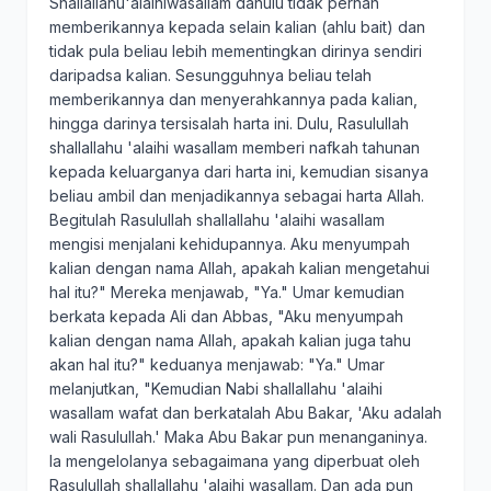
Shallallahu'alaihiwasallam dahulu tidak pernah
memberikannya kepada selain kalian (ahlu bait) dan
tidak pula beliau lebih mementingkan dirinya sendiri
daripadsa kalian. Sesungguhnya beliau telah
memberikannya dan menyerahkannya pada kalian,
hingga darinya tersisalah harta ini. Dulu, Rasulullah
shallallahu 'alaihi wasallam memberi nafkah tahunan
kepada keluarganya dari harta ini, kemudian sisanya
beliau ambil dan menjadikannya sebagai harta Allah.
Begitulah Rasulullah shallallahu 'alaihi wasallam
mengisi menjalani kehidupannya. Aku menyumpah
kalian dengan nama Allah, apakah kalian mengetahui
hal itu?" Mereka menjawab, "Ya." Umar kemudian
berkata kepada Ali dan Abbas, "Aku menyumpah
kalian dengan nama Allah, apakah kalian juga tahu
akan hal itu?" keduanya menjawab: "Ya." Umar
melanjutkan, "Kemudian Nabi shallallahu 'alaihi
wasallam wafat dan berkatalah Abu Bakar, 'Aku adalah
wali Rasulullah.' Maka Abu Bakar pun menanganinya.
Ia mengelolanya sebagaimana yang diperbuat oleh
Rasulullah shallallahu 'alaihi wasallam. Dan ada pun