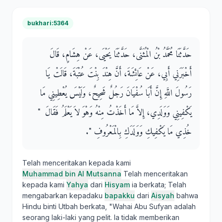
bukhari:5364
حَدَّثَنَا مُحَمَّدُ بْنُ الْمُثَنَّى، حَدَّثَنَا يَحْيَى، عَنْ هِشَامٍ، قَالَ
أَخْبَرَنِي أَبِي، عَنْ عَائِشَةَ، أَنَّ هِنْدَ بِنْتَ عُتْبَةَ، قَالَتْ يَا
رَسُولَ اللَّهِ إِنَّ أَبَا سُفْيَانَ رَجُلٌ شَحِيحٌ، وَلَيْسَ يُعْطِينِي مَا
يَكْفِينِي وَوَلَدِي، إِلاَّ مَا أَخَذْتُ مِنْهُ وَهْوَ لاَ يَعْلَمُ فَقَالَ ‏ "‏
خُذِي مَا يَكْفِيكِ وَوَلَدَكِ بِالْمَعْرُوفِ ‏"‏‏.‏
Telah menceritakan kepada kami
Muhammad bin Al Mutsanna
Telah menceritakan
kepada kami
Yahya
dari
Hisyam
ia berkata; Telah
mengabarkan kepadaku
bapakku
dari
Aisyah
bahwa
Hindu binti Utbah berkata, "Wahai Abu Sufyan adalah
seorang laki-laki yang pelit. Ia tidak memberikan