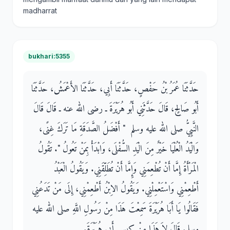
madharrat
bukhari:5355
حَدَّثَنَا عُمَرُ بْنُ حَفْصٍ، حَدَّثَنَا أَبِي، حَدَّثَنَا الأَعْمَشُ، حَدَّثَنَا
أَبُو صَالِحٍ، قَالَ حَدَّثَنِي أَبُو هُرَيْرَةَ ـ رضى الله عنه ـ قَالَ قَالَ
النَّبِيُّ صلى الله عليه وسلم ‏ "‏ أَفْضَلُ الصَّدَقَةِ مَا تَرَكَ غِنًى،
وَالْيَدُ الْعُلْيَا خَيْرٌ مِنَ الْيَدِ السُّفْلَى، وَابْدَأْ بِمَنْ تَعُولُ ‏"‏‏.‏ تَقُولُ
الْمَرْأَةُ إِمَّا أَنْ تُطْعِمَنِي وَإِمَّا أَنْ تُطَلِّقَنِي‏.‏ وَيَقُولُ الْعَبْدُ
أَطْعِمْنِي وَاسْتَعْمِلْنِي‏.‏ وَيَقُولُ الاِبْنُ أَطْعِمْنِي، إِلَى مَنْ تَدَعُنِي
فَقَالُوا يَا أَبَا هُرَيْرَةَ سَمِعْتَ هَذَا مِنْ رَسُولِ اللَّهِ صلى الله عليه
وسلم‏.‏ قَالَ لاَ هَذَا مِنْ كِيسِ أَبِي هُرَيْرَةَ‏.‏