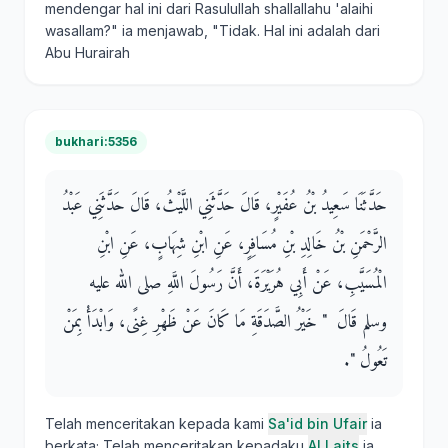
mendengar hal ini dari Rasulullah shallallahu 'alaihi
wasallam?" ia menjawab, "Tidak. Hal ini adalah dari
Abu Hurairah
bukhari:5356
حَدَّثَنَا سَعِيدُ بْنُ عُفَيْرٍ، قَالَ حَدَّثَنِي اللَّيْثُ، قَالَ حَدَّثَنِي عَبْدُ
الرَّحْمَنِ بْنُ خَالِدِ بْنِ مُسَافِرٍ، عَنِ ابْنِ شِهَابٍ، عَنِ ابْنِ
الْمُسَيَّبِ، عَنْ أَبِي هُرَيْرَةَ، أَنَّ رَسُولَ اللَّهِ صلى الله عليه
وسلم قَالَ ‏ "‏ خَيْرُ الصَّدَقَةِ مَا كَانَ عَنْ ظَهْرِ غِنًى، وَابْدَأْ بِمَنْ
تَعُولُ ‏"‏‏.‏
Telah menceritakan kepada kami
Sa'id bin Ufair
ia
berkata; Telah menceritakan kepadaku
Al Laits
ia