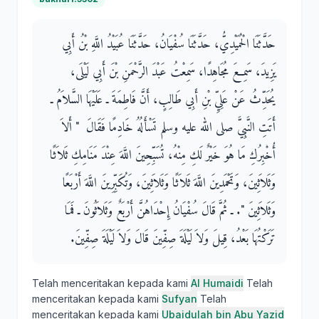
حَدَّثَنَا الْحُمَيْدِيُّ، حَدَّثَنَا سُفْيَانُ، حَدَّثَنَا عُبَيْدُ اللَّهِ بْنُ أَبِي
يَزِيدَ، سَمِعَ مُجَاهِدًا، سَمِعْتُ عَبْدَ الرَّحْمَنِ بْنَ أَبِي لَيْلَى،
يُحَدِّثُ عَنْ عَلِيِّ بْنِ أَبِي طَالِبٍ، أَنَّ فَاطِمَةَ ـ عَلَيْهَا السَّلاَمُ ـ
أَتَتِ النَّبِيَّ صلى الله عليه وسلم تَسْأَلُهُ خَادِمًا فَقَالَ ‏ "‏ أَلاَ
أُخْبِرُكِ مَا هُوَ خَيْرٌ لَكِ مِنْهُ، تُسَبِّحِينَ اللَّهَ عِنْدَ مَنَامِكِ ثَلاَثًا
وَثَلاَثِينَ، وَتَحْمَدِينَ اللَّهَ ثَلاَثًا وَثَلاَثِينَ، وَتُكَبِّرِينَ اللَّهَ أَرْبَعًا
وَثَلاَثِينَ ‏"‏‏.‏ ـ ثُمَّ قَالَ سُفْيَانُ إِحْدَاهُنَّ أَرْبَعٌ وَثَلاَثُونَ ـ فَمَا
تَرَكْتُهَا بَعْدُ، قِيلَ وَلاَ لَيْلَةَ صِفِّينَ قَالَ وَلاَ لَيْلَةَ صِفِّينَ‏.‏
Telah menceritakan kepada kami
Al Humaidi
Telah
menceritakan kepada kami
Sufyan
Telah
menceritakan kepada kami
Ubaidulah bin Abu Yazid