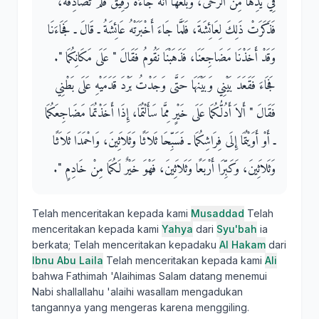
فِي يَدِهَا مِنَ الرَّحَى، وَبَلَغَهَا أَنَّهُ جَاءَهُ رَقِيقٌ فَلَمْ تُصَادِفْهُ،
فَذَكَرَتْ ذَلِكَ لِعَائِشَةَ، فَلَمَّا جَاءَ أَخْبَرَتْهُ عَائِشَةُ ـ قَالَ ـ فَجَاءَنَا
وَقَدْ أَخَذْنَا مَضَاجِعَنَا، فَذَهَبْنَا نَقُومُ فَقَالَ ‏"‏ عَلَى مَكَانِكُمَا ‏"‏‏.‏
فَجَاءَ فَقَعَدَ بَيْنِي وَبَيْنَهَا حَتَّى وَجَدْتُ بَرْدَ قَدَمَيْهِ عَلَى بَطْنِي
فَقَالَ ‏"‏ أَلاَ أَدُلُّكُمَا عَلَى خَيْرٍ مِمَّا سَأَلْتُمَا، إِذَا أَخَذْتُمَا مَضَاجِعَكُمَا
ـ أَوْ أَوَيْتُمَا إِلَى فِرَاشِكُمَا ـ فَسَبِّحَا ثَلاَثًا وَثَلاَثِينَ، وَاحْمَدَا ثَلاَثًا
وَثَلاَثِينَ، وَكَبِّرَا أَرْبَعًا وَثَلاَثِينَ، فَهْوَ خَيْرٌ لَكُمَا مِنْ خَادِمٍ ‏"‏‏.‏
Telah menceritakan kepada kami
Musaddad
Telah
menceritakan kepada kami
Yahya
dari
Syu'bah
ia
berkata; Telah menceritakan kepadaku
Al Hakam
dari
Ibnu Abu Laila
Telah menceritakan kepada kami
Ali
bahwa Fathimah 'Alaihimas Salam datang menemui
Nabi shallallahu 'alaihi wasallam mengadukan
tangannya yang mengeras karena menggiling.