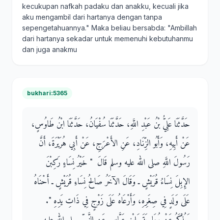
kecukupan nafkah padaku dan anakku, kecuali jika
aku mengambil dari hartanya dengan tanpa
sepengetahuannya." Maka beliau bersabda: "Ambillah
dari hartanya sekadar untuk memenuhi kebutuhanmu
dan juga anakmu
bukhari:5365
حَدَّثَنَا عَلِيُّ بْنُ عَبْدِ اللَّهِ، حَدَّثَنَا سُفْيَانُ، حَدَّثَنَا ابْنُ طَاوُسٍ،
عَنْ أَبِيهِ، وَأَبُو الزِّنَادِ، عَنِ الأَعْرَجِ، عَنْ أَبِي هُرَيْرَةَ، أَنَّ
رَسُولَ اللَّهِ صلى الله عليه وسلم قَالَ ‏ "‏ خَيْرُ نِسَاءٍ رَكِبْنَ
الإِبِلَ نِسَاءُ قُرَيْشٍ ـ وَقَالَ الآخَرُ صَالِحُ نِسَاءِ قُرَيْشٍ ـ أَحْنَاهُ
عَلَى وَلَدٍ فِي صِغَرِهِ، وَأَرْعَاهُ عَلَى زَوْجٍ فِي ذَاتِ يَدِهِ ‏"‏‏.‏