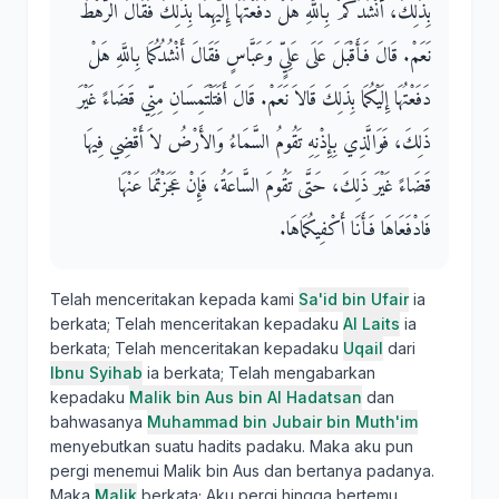
بِذَلِكَ، أَنْشُدُكُمْ بِاللَّهِ هَلْ دَفَعْتُهَا إِلَيْهِمَا بِذَلِكَ فَقَالَ الرَّهْطُ
نَعَمْ‏.‏ قَالَ فَأَقْبَلَ عَلَى عَلِيٍّ وَعَبَّاسٍ فَقَالَ أَنْشُدُكُمَا بِاللَّهِ هَلْ
دَفَعْتُهَا إِلَيْكُمَا بِذَلِكَ قَالاَ نَعَمْ‏.‏ قَالَ أَفَتَلْتَمِسَانِ مِنِّي قَضَاءً غَيْرَ
ذَلِكَ، فَوَالَّذِي بِإِذْنِهِ تَقُومُ السَّمَاءُ وَالأَرْضُ لاَ أَقْضِي فِيهَا
قَضَاءً غَيْرَ ذَلِكَ، حَتَّى تَقُومَ السَّاعَةُ، فَإِنْ عَجَزْتُمَا عَنْهَا
فَادْفَعَاهَا فَأَنَا أَكْفِيكُمَاهَا‏.‏
Telah menceritakan kepada kami
Sa'id bin Ufair
ia
berkata; Telah menceritakan kepadaku
Al Laits
ia
berkata; Telah menceritakan kepadaku
Uqail
dari
Ibnu Syihab
ia berkata; Telah mengabarkan
kepadaku
Malik bin Aus bin Al Hadatsan
dan
bahwasanya
Muhammad bin Jubair bin Muth'im
menyebutkan suatu hadits padaku. Maka aku pun
pergi menemui Malik bin Aus dan bertanya padanya.
Maka
Malik
berkata; Aku pergi hingga bertemu