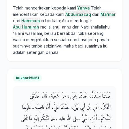
Telah menceritakan kepada kami
Yahya
Telah
menceritakan kepada kami
Abdurrazzaq
dari
Ma'mar
dari
Hammam
ia berkata; Aku mendengar
Abu Hurairah
radliallahu 'anhu dari Nabi shallallahu
'alaihi wasallam, beliau bersabda: "Jika seorang
wanita menginfakkan sesuatu dari hasil jerih payah
suaminya tanpa seizinnya, maka bagi suaminya itu
adalah setengah pahala
bukhari:5361
حَدَّثَنَا مُسَدَّدٌ، حَدَّثَنَا يَحْيَى، عَنْ شُعْبَةَ، قَالَ حَدَّثَنِي
الْحَكَمُ، عَنِ ابْنِ أَبِي لَيْلَى، حَدَّثَنَا عَلِيٌّ، أَنَّ فَاطِمَةَ ـ عَلَيْهِمَا
السَّلاَمُ ـ أَتَتِ النَّبِيَّ صلى الله عليه وسلم تَشْكُو إِلَيْهِ مَا تَلْقَى