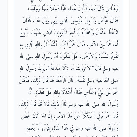
وَعَبَّاسٍ قَالَ نَعَمْ‏.‏ فَأَذِنَ لَهُمَا، فَلَمَّا دَخَلاَ سَلَّمَا وَجَلَسَا،
فَقَالَ عَبَّاسٌ يَا أَمِيرَ الْمُؤْمِنِينَ اقْضِ بَيْنِي وَبَيْنَ هَذَا‏.‏ فَقَالَ
الرَّهْطُ عُثْمَانُ وَأَصْحَابُهُ يَا أَمِيرَ الْمُؤْمِنِينَ اقْضِ بَيْنَهُمَا، وَأَرِحْ
أَحَدَهُمَا مِنَ الآخَرِ‏.‏ فَقَالَ عُمَرُ اتَّئِدُوا أَنْشُدُكُمْ بِاللَّهِ الَّذِي بِهِ
تَقُومُ السَّمَاءُ وَالأَرْضُ، هَلْ تَعْلَمُونَ أَنَّ رَسُولَ اللَّهِ صلى الله
عليه وسلم قَالَ ‏"‏ لاَ نُورَثُ مَا تَرَكْنَا صَدَقَةٌ ‏"‏‏.‏ يُرِيدُ رَسُولُ اللَّهِ
صلى الله عليه وسلم نَفْسَهُ‏.‏ قَالَ الرَّهْطُ قَدْ قَالَ ذَلِكَ‏.‏ فَأَقْبَلَ
عُمَرُ عَلَى عَلِيٍّ وَعَبَّاسٍ فَقَالَ أَنْشُدُكُمَا بِاللَّهِ هَلْ تَعْلَمَانِ أَنَّ
رَسُولَ اللَّهِ صلى الله عليه وسلم قَالَ ذَلِكَ قَالاَ قَدْ قَالَ ذَلِكَ‏.‏
قَالَ عُمَرُ فَإِنِّي أُحَدِّثُكُمْ عَنْ هَذَا الأَمْرِ، إِنَّ اللَّهَ كَانَ خَصَّ
رَسُولَهُ صلى الله عليه وسلم فِي هَذَا الْمَالِ بِشَىْءٍ لَمْ يُعْطِهِ