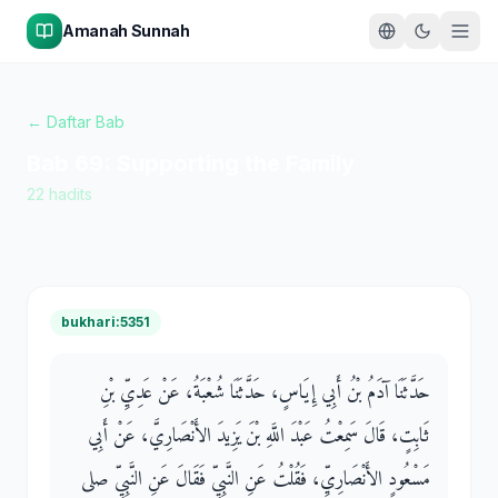
Amanah Sunnah
← Daftar Bab
Bab
69
:
Supporting the Family
22
hadits
bukhari:5351
حَدَّثَنَا آدَمُ بْنُ أَبِي إِيَاسٍ، حَدَّثَنَا شُعْبَةُ، عَنْ عَدِيِّ بْنِ
ثَابِتٍ، قَالَ سَمِعْتُ عَبْدَ اللَّهِ بْنَ يَزِيدَ الأَنْصَارِيَّ، عَنْ أَبِي
مَسْعُودٍ الأَنْصَارِيِّ، فَقُلْتُ عَنِ النَّبِيِّ فَقَالَ عَنِ النَّبِيِّ صلى