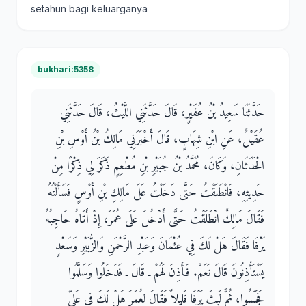
setahun bagi keluarganya
bukhari:5358
حَدَّثَنَا سَعِيدُ بْنُ عُفَيْرٍ، قَالَ حَدَّثَنِي اللَّيْثُ، قَالَ حَدَّثَنِي
عُقَيْلٌ، عَنِ ابْنِ شِهَابٍ، قَالَ أَخْبَرَنِي مَالِكُ بْنُ أَوْسِ بْنِ
الْحَدَثَانِ، وَكَانَ، مُحَمَّدُ بْنُ جُبَيْرِ بْنِ مُطْعِمٍ ذَكَرَ لِي ذِكْرًا مِنْ
حَدِيثِهِ، فَانْطَلَقْتُ حَتَّى دَخَلْتُ عَلَى مَالِكِ بْنِ أَوْسٍ فَسَأَلْتُهُ
فَقَالَ مَالِكٌ انْطَلَقْتُ حَتَّى أَدْخُلَ عَلَى عُمَرَ، إِذْ أَتَاهُ حَاجِبُهُ
يَرْفَا فَقَالَ هَلْ لَكَ فِي عُثْمَانَ وَعَبْدِ الرَّحْمَنِ وَالزُّبَيْرِ وَسَعْدٍ
يَسْتَأْذِنُونَ قَالَ نَعَمْ‏.‏ فَأَذِنَ لَهُمْ ـ قَالَ ـ فَدَخَلُوا وَسَلَّمُوا
فَجَلَسُوا، ثُمَّ لَبِثَ يَرْفَا قَلِيلاً فَقَالَ لِعُمَرَ هَلْ لَكَ فِي عَلِيٍّ