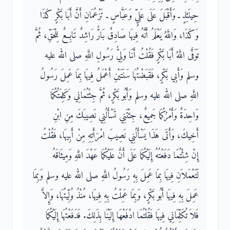
حِينَئِذٍ ـ وَأَقْبَلَ عَلَى عَلِيٍّ وَعَبَّاسٍ ـ تَزْعُمَانِ أَنَّ أَبَا بَكْرٍ كَذَا
وَكَذَا، وَاللَّهُ يَعْلَمُ أَنَّهُ فِيهَا صَادِقٌ بَارٌّ رَاشِدٌ تَابِعٌ لِلْحَقِّ، ثُمَّ
تَوَفَّى اللَّهُ أَبَا بَكْرٍ فَقُلْتُ أَنَا وَلِيُّ رَسُولِ اللَّهِ صلى الله عليه
وسلم وَأَبِي بَكْرٍ، فَقَبَضْتُهَا سَنَتَيْنِ أَعْمَلُ فِيهَا بِمَا عَمِلَ رَسُولُ
اللَّهِ صلى الله عليه وسلم وَأَبُو بَكْرٍ، ثُمَّ جِئْتُمَانِي وَكَلِمَتُكُمَا
وَاحِدَةٌ وَأَمْرُكُمَا جَمِيعٌ، جِئْتَنِي تَسْأَلُنِي نَصِيبَكَ مِنِ ابْنِ
أَخِيكَ، وَأَتَى هَذَا يَسْأَلُنِي نَصِيبَ امْرَأَتِهِ مِنْ أَبِيهَا، فَقُلْتُ
إِنْ شِئْتُمَا دَفَعْتُهُ إِلَيْكُمَا عَلَى أَنَّ عَلَيْكُمَا عَهْدَ اللَّهِ وَمِيثَاقَهُ
لَتَعْمَلاَنِ فِيهَا بِمَا عَمِلَ بِهِ رَسُولُ اللَّهِ صلى الله عليه وسلم وَبِمَا
عَمِلَ بِهِ فِيهَا أَبُو بَكْرٍ، وَبِمَا عَمِلْتُ بِهِ فِيهَا، مُنْذُ وُلِّيتُهَا، وَإِلاَّ
فَلاَ تُكَلِّمَانِي فِيهَا فَقُلْتُمَا ادْفَعْهَا إِلَيْنَا بِذَلِكَ‏.‏ فَدَفَعْتُهَا إِلَيْكُمَا