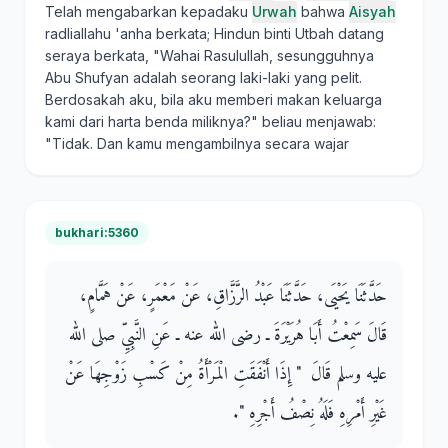
Telah mengabarkan kepadaku
Urwah
bahwa
Aisyah
radliallahu 'anha berkata; Hindun binti Utbah datang
seraya berkata, "Wahai Rasulullah, sesungguhnya
Abu Shufyan adalah seorang laki-laki yang pelit.
Berdosakah aku, bila aku memberi makan keluarga
kami dari harta benda miliknya?" beliau menjawab:
"Tidak. Dan kamu mengambilnya secara wajar
bukhari:5360
حَدَّثَنَا يَحْيَى، حَدَّثَنَا عَبْدُ الرَّزَّاقِ، عَنْ مَعْمَرٍ، عَنْ هَمَّامٍ،
قَالَ سَمِعْتُ أَبَا هُرَيْرَةَ ـ رضى الله عنه ـ عَنِ النَّبِيِّ صلى الله
عليه وسلم قَالَ ‏ "‏ إِذَا أَنْفَقَتِ الْمَرْأَةُ مِنْ كَسْبِ زَوْجِهَا عَنْ
غَيْرِ أَمْرِهِ فَلَهُ نِصْفُ أَجْرِهِ ‏"‏‏.‏