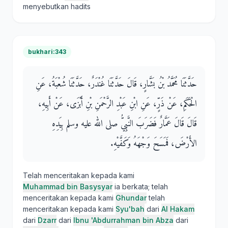
menyebutkan hadits
bukhari:343
حَدَّثَنَا مُحَمَّدُ بْنُ بَشَّارٍ، قَالَ حَدَّثَنَا غُنْدَرٌ، حَدَّثَنَا شُعْبَةُ، عَنِ
الْحَكَمِ، عَنْ ذَرٍّ، عَنِ ابْنِ عَبْدِ الرَّحْمَنِ بْنِ أَبْزَى، عَنْ أَبِيهِ،
قَالَ قَالَ عَمَّارٌ فَضَرَبَ النَّبِيُّ صلى الله عليه وسلم بِيَدِهِ
الأَرْضَ، فَمَسَحَ وَجْهَهُ وَكَفَّيْهِ‏.‏
Telah menceritakan kepada kami
Muhammad bin Basysyar
ia berkata; telah
menceritakan kepada kami
Ghundar
telah
menceritakan kepada kami
Syu'bah
dari
Al Hakam
dari
Dzarr
dari
Ibnu 'Abdurrahman bin Abza
dari