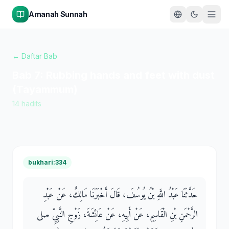
Amanah Sunnah
← Daftar Bab
Bab
7
:
Rubbing hands and feet with dust
(Tayammum)
14
hadits
bukhari:334
حَدَّثَنَا عَبْدُ اللَّهِ بْنُ يُوسُفَ، قَالَ أَخْبَرَنَا مَالِكٌ، عَنْ عَبْدِ
الرَّحْمَنِ بْنِ الْقَاسِمِ، عَنْ أَبِيهِ، عَنْ عَائِشَةَ، زَوْجِ النَّبِيِّ صلى