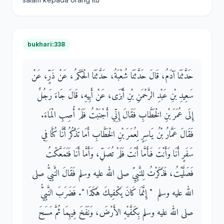
bukhari:338
حَدَّثَنَا آدَمُ، قَالَ حَدَّثَنَا شُعْبَةُ، حَدَّثَنَا الْحَكَمُ، عَنْ ذَرٍّ، عَنْ
سَعِيدِ بْنِ عَبْدِ الرَّحْمَنِ بْنِ أَبْزَى، عَنْ أَبِيهِ، قَالَ جَاءَ رَجُلٌ
إِلَى عُمَرَ بْنِ الْخَطَّابِ فَقَالَ إِنِّي أَجْنَبْتُ فَلَمْ أُصِبِ الْمَاءَ‏.‏
فَقَالَ عَمَّارُ بْنُ يَاسِرٍ لِعُمَرَ بْنِ الْخَطَّابِ أَمَا تَذْكُرُ أَنَّا كُنَّا فِي
سَفَرٍ أَنَا وَأَنْتَ فَأَمَّا أَنْتَ فَلَمْ تُصَلِّ، وَأَمَّا أَنَا فَتَمَعَّكْتُ
فَصَلَّيْتُ، فَذَكَرْتُ لِلنَّبِيِّ صلى الله عليه وسلم فَقَالَ النَّبِيُّ صلى
الله عليه وسلم ‏ "‏ إِنَّمَا كَانَ يَكْفِيكَ هَكَذَا ‏"‏‏.‏ فَضَرَبَ النَّبِيُّ
صلى الله عليه وسلم بِكَفَّيْهِ الأَرْضَ، وَنَفَخَ فِيهِمَا ثُمَّ مَسَحَ