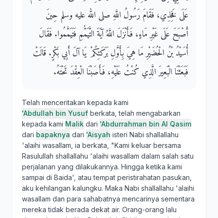
عَلَى فَخِذِي، فَقَامَ رَسُولُ اللَّهِ صلى الله عليه وسلم حِينَ
أَصْبَحَ عَلَى غَيْرِ مَاءٍ، فَأَنْزَلَ اللَّهُ آيَةَ التَّيَمُّمِ فَتَيَمَّمُوا‏.‏ فَقَالَ
أُسَيْدُ بْنُ الْحُضَيْرِ مَا هِيَ بِأَوَّلِ بَرَكَتِكُمْ يَا آلَ أَبِي بَكْرٍ‏.‏ قَالَتْ
فَبَعَثْنَا الْبَعِيرَ الَّذِي كُنْتُ عَلَيْهِ، فَأَصَبْنَا الْعِقْدَ تَحْتَهُ‏.‏
Telah menceritakan kepada kami
'Abdullah bin Yusuf
berkata, telah mengabarkan
kepada kami
Malik
dari
'Abdurrahman bin Al Qasim
dari
bapaknya
dari
'Aisyah
isteri Nabi shallallahu
'alaihi wasallam, ia berkata, "Kami keluar bersama
Rasulullah shallallahu 'alaihi wasallam dalam salah satu
perjalanan yang dilakukannya. Hingga ketika kami
sampai di Baida', atau tempat peristirahatan pasukan,
aku kehilangan kalungku. Maka Nabi shallallahu 'alaihi
wasallam dan para sahabatnya mencarinya sementara
mereka tidak berada dekat air. Orang-orang lalu