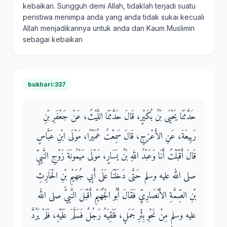
kebaikan. Sungguh demi Allah, tidaklah terjadi suatu
peristiwa menimpa anda yang anda tidak sukai kecuali
Allah menjadikannya untuk anda dan Kaum Muslimin
sebagai kebaikan
bukhari:337
حَدَّثَنَا يَحْيَى بْنُ بُكَيْرٍ، قَالَ حَدَّثَنَا اللَّيْثُ، عَنْ جَعْفَرِ بْنِ
رَبِيعَةَ، عَنِ الأَعْرَجِ، قَالَ سَمِعْتُ عُمَيْرًا، مَوْلَى ابْنِ عَبَّاسٍ
قَالَ أَقْبَلْتُ أَنَا وَعَبْدُ اللَّهِ بْنُ يَسَارٍ، مَوْلَى مَيْمُونَةَ زَوْجِ النَّبِيِّ
صلى الله عليه وسلم حَتَّى دَخَلْنَا عَلَى أَبِي جُهَيْمِ بْنِ الْحَارِثِ
بْنِ الصِّمَّةِ الأَنْصَارِيِّ فَقَالَ أَبُو الْجُهَيْمِ أَقْبَلَ النَّبِيُّ صلى الله
عليه وسلم مِنْ نَحْوِ بِئْرِ جَمَلٍ، فَلَقِيَهُ رَجُلٌ فَسَلَّمَ عَلَيْهِ، فَلَمْ يَرُدَّ