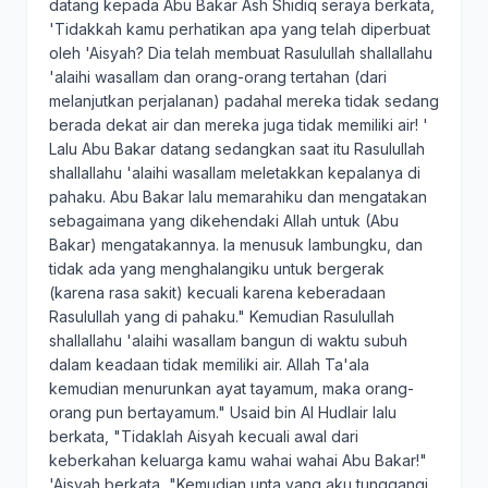
datang kepada Abu Bakar Ash Shidiq seraya berkata,
'Tidakkah kamu perhatikan apa yang telah diperbuat
oleh 'Aisyah? Dia telah membuat Rasulullah shallallahu
'alaihi wasallam dan orang-orang tertahan (dari
melanjutkan perjalanan) padahal mereka tidak sedang
berada dekat air dan mereka juga tidak memiliki air! '
Lalu Abu Bakar datang sedangkan saat itu Rasulullah
shallallahu 'alaihi wasallam meletakkan kepalanya di
pahaku. Abu Bakar lalu memarahiku dan mengatakan
sebagaimana yang dikehendaki Allah untuk (Abu
Bakar) mengatakannya. Ia menusuk lambungku, dan
tidak ada yang menghalangiku untuk bergerak
(karena rasa sakit) kecuali karena keberadaan
Rasulullah yang di pahaku." Kemudian Rasulullah
shallallahu 'alaihi wasallam bangun di waktu subuh
dalam keadaan tidak memiliki air. Allah Ta'ala
kemudian menurunkan ayat tayamum, maka orang-
orang pun bertayamum." Usaid bin Al Hudlair lalu
berkata, "Tidaklah Aisyah kecuali awal dari
keberkahan keluarga kamu wahai wahai Abu Bakar!"
'Aisyah berkata, "Kemudian unta yang aku tunggangi