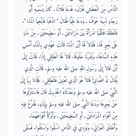
النَّاسُ مِنَ الْعَطَشِ فَنَزَلَ، فَدَعَا فُلاَنًا ـ كَانَ يُسَمِّيهِ أَبُو
رَجَاءٍ نَسِيَهُ عَوْفٌ ـ وَدَعَا عَلِيًّا فَقَالَ ‏"‏ اذْهَبَا فَابْتَغِيَا الْمَاءَ ‏"‏‏.‏
فَانْطَلَقَا فَتَلَقَّيَا امْرَأَةً بَيْنَ مَزَادَتَيْنِ ـ أَوْ سَطِيحَتَيْنِ ـ مِنْ مَاءٍ
عَلَى بَعِيرٍ لَهَا، فَقَالاَ لَهَا أَيْنَ الْمَاءُ قَالَتْ عَهْدِي بِالْمَاءِ أَمْسِ
هَذِهِ السَّاعَةَ، وَنَفَرُنَا خُلُوفًا‏.‏ قَالاَ لَهَا انْطَلِقِي إِذًا‏.‏ قَالَتْ إِلَى
أَيْنَ قَالاَ إِلَى رَسُولِ اللَّهِ صلى الله عليه وسلم‏.‏ قَالَتِ الَّذِي
يُقَالُ لَهُ الصَّابِئُ قَالاَ هُوَ الَّذِي تَعْنِينَ فَانْطَلِقِي‏.‏ فَجَاءَا بِهَا إِلَى
النَّبِيِّ صلى الله عليه وسلم وَحَدَّثَاهُ الْحَدِيثَ قَالَ فَاسْتَنْزَلُوهَا
عَنْ بَعِيرِهَا وَدَعَا النَّبِيُّ صلى الله عليه وسلم بِإِنَاءٍ، فَفَرَّغَ فِيهِ
مِنْ أَفْوَاهِ الْمَزَادَتَيْنِ ـ أَوِ السَّطِيحَتَيْنِ ـ وَأَوْكَأَ أَفْوَاهَهُمَا،
وَأَطْلَقَ الْعَزَالِيَ، وَنُودِيَ فِي النَّاسِ اسْقُوا وَاسْتَقُوا‏.‏ فَسَقَى