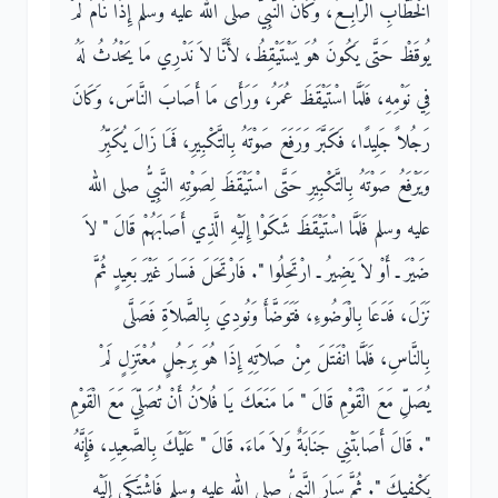
الْخَطَّابِ الرَّابِعُ، وَكَانَ النَّبِيُّ صلى الله عليه وسلم إِذَا نَامَ لَمْ
يُوقَظْ حَتَّى يَكُونَ هُوَ يَسْتَيْقِظُ، لأَنَّا لاَ نَدْرِي مَا يَحْدُثُ لَهُ
فِي نَوْمِهِ، فَلَمَّا اسْتَيْقَظَ عُمَرُ، وَرَأَى مَا أَصَابَ النَّاسَ، وَكَانَ
رَجُلاً جَلِيدًا، فَكَبَّرَ وَرَفَعَ صَوْتَهُ بِالتَّكْبِيرِ، فَمَا زَالَ يُكَبِّرُ
وَيَرْفَعُ صَوْتَهُ بِالتَّكْبِيرِ حَتَّى اسْتَيْقَظَ لِصَوْتِهِ النَّبِيُّ صلى الله
عليه وسلم فَلَمَّا اسْتَيْقَظَ شَكَوْا إِلَيْهِ الَّذِي أَصَابَهُمْ قَالَ ‏"‏ لاَ
ضَيْرَ ـ أَوْ لاَ يَضِيرُ ـ ارْتَحِلُوا ‏"‏‏.‏ فَارْتَحَلَ فَسَارَ غَيْرَ بَعِيدٍ ثُمَّ
نَزَلَ، فَدَعَا بِالْوَضُوءِ، فَتَوَضَّأَ وَنُودِيَ بِالصَّلاَةِ فَصَلَّى
بِالنَّاسِ، فَلَمَّا انْفَتَلَ مِنْ صَلاَتِهِ إِذَا هُوَ بِرَجُلٍ مُعْتَزِلٍ لَمْ
يُصَلِّ مَعَ الْقَوْمِ قَالَ ‏"‏ مَا مَنَعَكَ يَا فُلاَنُ أَنْ تُصَلِّيَ مَعَ الْقَوْمِ
‏"‏‏.‏ قَالَ أَصَابَتْنِي جَنَابَةٌ وَلاَ مَاءَ‏.‏ قَالَ ‏"‏ عَلَيْكَ بِالصَّعِيدِ، فَإِنَّهُ
يَكْفِيكَ ‏"‏‏.‏ ثُمَّ سَارَ النَّبِيُّ صلى الله عليه وسلم فَاشْتَكَى إِلَيْهِ