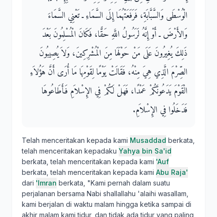
الْوُسْطَى وَالسَّبَّابَةِ، فَرَفَعَتْهُمَا إِلَى السَّمَاءِ ـ تَعْنِي السَّمَاءَ
وَالأَرْضَ ـ أَوْ إِنَّهُ لَرَسُولُ اللَّهِ حَقًّا، فَكَانَ الْمُسْلِمُونَ بَعْدَ
ذَلِكَ يُغِيرُونَ عَلَى مَنْ حَوْلَهَا مِنَ الْمُشْرِكِينَ، وَلاَ يُصِيبُونَ
الصِّرْمَ الَّذِي هِيَ مِنْهُ، فَقَالَتْ يَوْمًا لِقَوْمِهَا مَا أُرَى أَنَّ هَؤُلاَءِ
الْقَوْمَ يَدَعُونَكُمْ عَمْدًا، فَهَلْ لَكُمْ فِي الإِسْلاَمِ فَأَطَاعُوهَا
فَدَخَلُوا فِي الإِسْلاَمِ‏.‏
Telah menceritakan kepada kami
Musaddad
berkata,
telah menceritakan kepadaku
Yahya bin Sa'id
berkata, telah menceritakan kepada kami
'Auf
berkata, telah menceritakan kepada kami
Abu Raja'
dari
'Imran
berkata, "Kami pernah dalam suatu
perjalanan bersama Nabi shallallahu 'alaihi wasallam,
kami berjalan di waktu malam hingga ketika sampai di
akhir malam kami tidur, dan tidak ada tidur yang paling