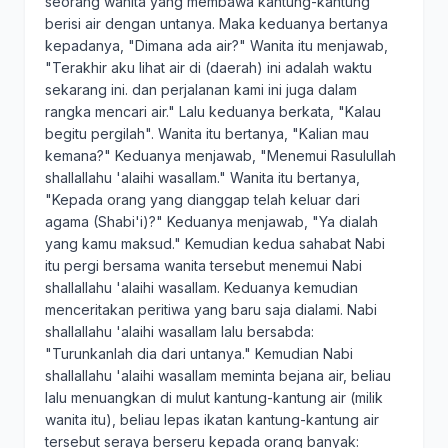
seorang wanita yang membawa kantung-kantung
berisi air dengan untanya. Maka keduanya bertanya
kepadanya, "Dimana ada air?" Wanita itu menjawab,
"Terakhir aku lihat air di (daerah) ini adalah waktu
sekarang ini. dan perjalanan kami ini juga dalam
rangka mencari air." Lalu keduanya berkata, "Kalau
begitu pergilah". Wanita itu bertanya, "Kalian mau
kemana?" Keduanya menjawab, "Menemui Rasulullah
shallallahu 'alaihi wasallam." Wanita itu bertanya,
"Kepada orang yang dianggap telah keluar dari
agama (Shabi'i)?" Keduanya menjawab, "Ya dialah
yang kamu maksud." Kemudian kedua sahabat Nabi
itu pergi bersama wanita tersebut menemui Nabi
shallallahu 'alaihi wasallam. Keduanya kemudian
menceritakan peritiwa yang baru saja dialami. Nabi
shallallahu 'alaihi wasallam lalu bersabda:
"Turunkanlah dia dari untanya." Kemudian Nabi
shallallahu 'alaihi wasallam meminta bejana air, beliau
lalu menuangkan di mulut kantung-kantung air (milik
wanita itu), beliau lepas ikatan kantung-kantung air
tersebut seraya berseru kepada orang banyak: