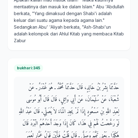
mentaatinya dan masuk ke dalam Islam." Abu 'Abdullah
berkata, "Yang dimaksud dengan Shabi'i adalah
keluar dari suatu agama kepada agama lain."
Sedangkan Abu' 'Aliyah berkata, "Ash-Shabi'un
adalah kelompok dari Ahlul Kitab yang membaca Kitab
Zabur
bukhari:345
حَدَّثَنَا بِشْرُ بْنُ خَالِدٍ، قَالَ حَدَّثَنَا مُحَمَّدٌ ـ هُوَ غُنْدَرٌ ـ عَنْ
شُعْبَةَ، عَنْ سُلَيْمَانَ، عَنْ أَبِي وَائِلٍ، قَالَ قَالَ أَبُو مُوسَى
لِعَبْدِ اللَّهِ بْنِ مَسْعُودٍ إِذَا لَمْ يَجِدِ الْمَاءَ لاَ يُصَلِّي‏.‏ قَالَ عَبْدُ اللَّهِ
لَوْ رَخَّصْتُ لَهُمْ فِي هَذَا، كَانَ إِذَا وَجَدَ أَحَدُهُمُ الْبَرْدَ قَالَ
هَكَذَا ـ يَعْنِي تَيَمَّمَ وَصَلَّى ـ قَالَ قُلْتُ فَأَيْنَ قَوْلُ عَمَّارٍ لِعُمَرَ