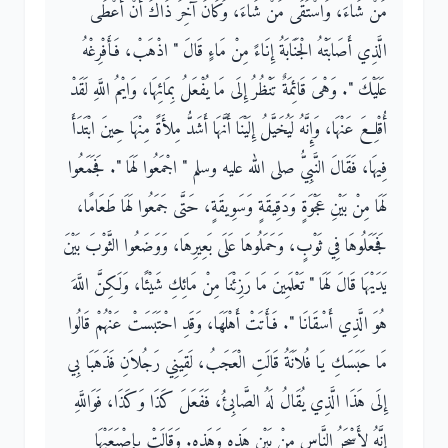
مَنْ شَاءَ، وَاسْتَقَى مَنْ شَاءَ، وَكَانَ آخِرَ ذَاكَ أَنْ أَعْطَى
الَّذِي أَصَابَتْهُ الْجَنَابَةُ إِنَاءً مِنْ مَاءٍ قَالَ ‏"‏ اذْهَبْ، فَأَفْرِغْهُ
عَلَيْكَ ‏"‏‏.‏ وَهْىَ قَائِمَةٌ تَنْظُرُ إِلَى مَا يُفْعَلُ بِمَائِهَا، وَايْمُ اللَّهِ لَقَدْ
أُقْلِعَ عَنْهَا، وَإِنَّهُ لَيُخَيَّلُ إِلَيْنَا أَنَّهَا أَشَدُّ مِلأَةً مِنْهَا حِينَ ابْتَدَأَ
فِيهَا، فَقَالَ النَّبِيُّ صلى الله عليه وسلم ‏"‏ اجْمَعُوا لَهَا ‏"‏‏.‏ فَجَمَعُوا
لَهَا مِنْ بَيْنِ عَجْوَةٍ وَدَقِيقَةٍ وَسَوِيقَةٍ، حَتَّى جَمَعُوا لَهَا طَعَامًا،
فَجَعَلُوهَا فِي ثَوْبٍ، وَحَمَلُوهَا عَلَى بَعِيرِهَا، وَوَضَعُوا الثَّوْبَ بَيْنَ
يَدَيْهَا قَالَ لَهَا ‏"‏ تَعْلَمِينَ مَا رَزِئْنَا مِنْ مَائِكِ شَيْئًا، وَلَكِنَّ اللَّهَ
هُوَ الَّذِي أَسْقَانَا ‏"‏‏.‏ فَأَتَتْ أَهْلَهَا، وَقَدِ احْتَبَسَتْ عَنْهُمْ قَالُوا
مَا حَبَسَكِ يَا فُلاَنَةُ قَالَتِ الْعَجَبُ، لَقِيَنِي رَجُلاَنِ فَذَهَبَا بِي
إِلَى هَذَا الَّذِي يُقَالُ لَهُ الصَّابِئُ، فَفَعَلَ كَذَا وَكَذَا، فَوَاللَّهِ
إِنَّهُ لأَسْحَرُ النَّاسِ مِنْ بَيْنِ هَذِهِ وَهَذِهِ‏.‏ وَقَالَتْ بِإِصْبَعَيْهَا