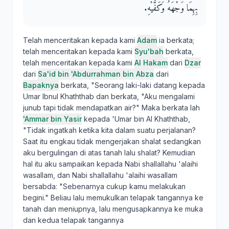
بِهِمَا وَجْهَهُ وَكَفَّيْهِ‏.‏
Telah menceritakan kepada kami
Adam
ia berkata;
telah menceritakan kepada kami
Syu'bah
berkata,
telah menceritakan kepada kami
Al Hakam
dari
Dzar
dari
Sa'id bin 'Abdurrahman bin Abza
dari
Bapaknya
berkata, "Seorang laki-laki datang kepada
Umar Ibnul Khaththab dan berkata, "Aku mengalami
junub tapi tidak mendapatkan air?" Maka berkata lah
'Ammar bin Yasir
kepada 'Umar bin Al Khaththab,
"Tidak ingatkah ketika kita dalam suatu perjalanan?
Saat itu engkau tidak mengerjakan shalat sedangkan
aku bergulingan di atas tanah lalu shalat? Kemudian
hal itu aku sampaikan kepada Nabi shallallahu 'alaihi
wasallam, dan Nabi shallallahu 'alaihi wasallam
bersabda: "Sebenarnya cukup kamu melakukan
begini." Beliau lalu memukulkan telapak tangannya ke
tanah dan meniupnya, lalu mengusapkannya ke muka
dan kedua telapak tangannya