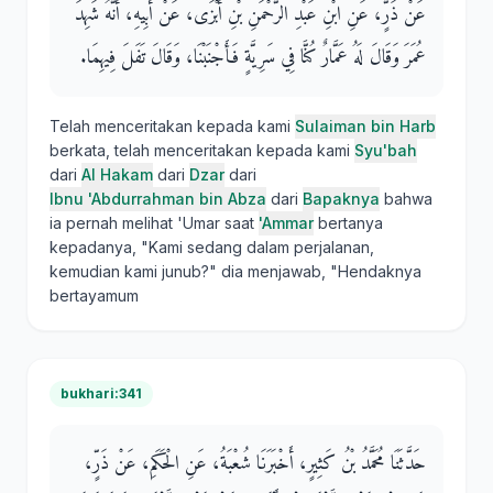
عَنْ ذَرٍّ، عَنِ ابْنِ عَبْدِ الرَّحْمَنِ بْنِ أَبْزَى، عَنْ أَبِيهِ، أَنَّهُ شَهِدَ
عُمَرَ وَقَالَ لَهُ عَمَّارٌ كُنَّا فِي سَرِيَّةٍ فَأَجْنَبْنَا، وَقَالَ تَفَلَ فِيهِمَا‏.‏
Telah menceritakan kepada kami
Sulaiman bin Harb
berkata, telah menceritakan kepada kami
Syu'bah
dari
Al Hakam
dari
Dzar
dari
Ibnu 'Abdurrahman bin Abza
dari
Bapaknya
bahwa
ia pernah melihat 'Umar saat
'Ammar
bertanya
kepadanya, "Kami sedang dalam perjalanan,
kemudian kami junub?" dia menjawab, "Hendaknya
bertayamum
bukhari:341
حَدَّثَنَا مُحَمَّدُ بْنُ كَثِيرٍ، أَخْبَرَنَا شُعْبَةُ، عَنِ الْحَكَمِ، عَنْ ذَرٍّ،