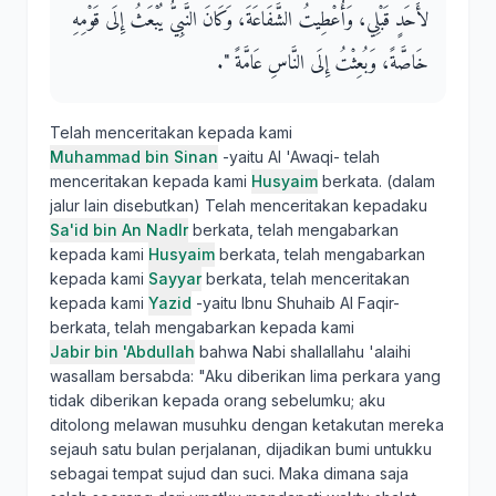
لأَحَدٍ قَبْلِي، وَأُعْطِيتُ الشَّفَاعَةَ، وَكَانَ النَّبِيُّ يُبْعَثُ إِلَى قَوْمِهِ
خَاصَّةً، وَبُعِثْتُ إِلَى النَّاسِ عَامَّةً ‏"‏‏.‏
Telah menceritakan kepada kami
Muhammad bin Sinan
-yaitu Al 'Awaqi- telah
menceritakan kepada kami
Husyaim
berkata. (dalam
jalur lain disebutkan) Telah menceritakan kepadaku
Sa'id bin An Nadlr
berkata, telah mengabarkan
kepada kami
Husyaim
berkata, telah mengabarkan
kepada kami
Sayyar
berkata, telah menceritakan
kepada kami
Yazid
-yaitu Ibnu Shuhaib Al Faqir-
berkata, telah mengabarkan kepada kami
Jabir bin 'Abdullah
bahwa Nabi shallallahu 'alaihi
wasallam bersabda: "Aku diberikan lima perkara yang
tidak diberikan kepada orang sebelumku; aku
ditolong melawan musuhku dengan ketakutan mereka
sejauh satu bulan perjalanan, dijadikan bumi untukku
sebagai tempat sujud dan suci. Maka dimana saja