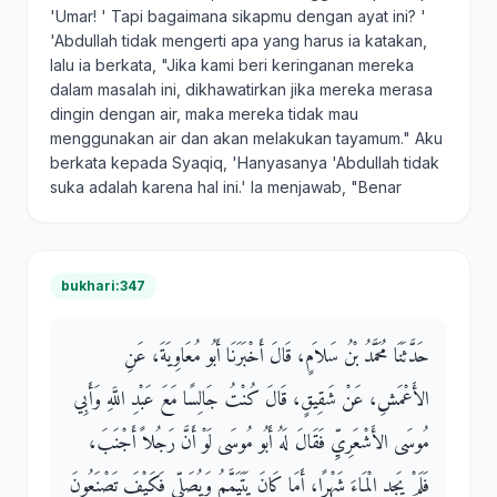
'Umar! ' Tapi bagaimana sikapmu dengan ayat ini? '
'Abdullah tidak mengerti apa yang harus ia katakan,
lalu ia berkata, "Jika kami beri keringanan mereka
dalam masalah ini, dikhawatirkan jika mereka merasa
dingin dengan air, maka mereka tidak mau
menggunakan air dan akan melakukan tayamum." Aku
berkata kepada Syaqiq, 'Hanyasanya 'Abdullah tidak
suka adalah karena hal ini.' Ia menjawab, "Benar
bukhari:347
حَدَّثَنَا مُحَمَّدُ بْنُ سَلاَمٍ، قَالَ أَخْبَرَنَا أَبُو مُعَاوِيَةَ، عَنِ
الأَعْمَشِ، عَنْ شَقِيقٍ، قَالَ كُنْتُ جَالِسًا مَعَ عَبْدِ اللَّهِ وَأَبِي
مُوسَى الأَشْعَرِيِّ فَقَالَ لَهُ أَبُو مُوسَى لَوْ أَنَّ رَجُلاً أَجْنَبَ،
فَلَمْ يَجِدِ الْمَاءَ شَهْرًا، أَمَا كَانَ يَتَيَمَّمُ وَيُصَلِّي فَكَيْفَ تَصْنَعُونَ