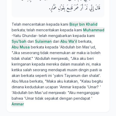
قَالَ إِنِّي لَمْ أَرَ عُمَرَ قَنِعَ بِقَوْلِ عَمَّارٍ‏.‏
Telah menceritakan kepada kami
Bisyr bin Khalid
berkata; telah menceritakan kepada kami
Muhammad
-Yaitu Ghundar- telah mengabarkan kepada kami
Syu'bah
dari
Sulaiman
dari
Abu Wa'il
berkata,
Abu Musa
berkata kepada 'Abdullah bin Mas'ud,
"Jika seseorang tidak menemukan air maka ia boleh
tidak shalat." 'Abdullah menjawab, "Jika aku beri
keringanan kepada mereka dalam masalah ini, maka
ketika salah seorang mendapati musim dingin pasti ia
akan berkata seperti ini 'yakni Tayamum dan shalat'.
Abu Musa berkata, "Maka aku katakan, "Kalau begitu
dimana kedudukan ucapan 'Ammar kepada 'Umar? '
'Abdullah bin Mas'ud menjawab: "Aku menganggap
bahwa 'Umar tidak sepakat dengan pendapat '
Ammar