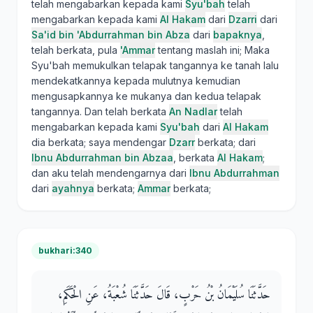
telah mengabarkan kepada kami
Syu'bah
telah
mengabarkan kepada kami
Al Hakam
dari
Dzarri
dari
Sa'id bin 'Abdurrahman bin Abza
dari
bapaknya
,
telah berkata, pula
'Ammar
tentang maslah ini; Maka
Syu'bah memukulkan telapak tangannya ke tanah lalu
mendekatkannya kepada mulutnya kemudian
mengusapkannya ke mukanya dan kedua telapak
tangannya. Dan telah berkata
An Nadlar
telah
mengabarkan kepada kami
Syu'bah
dari
Al Hakam
dia berkata; saya mendengar
Dzarr
berkata; dari
Ibnu Abdurrahman bin Abzaa
, berkata
Al Hakam
;
dan aku telah mendengarnya dari
Ibnu Abdurrahman
dari
ayahnya
berkata;
Ammar
berkata;
bukhari:340
حَدَّثَنَا سُلَيْمَانُ بْنُ حَرْبٍ، قَالَ حَدَّثَنَا شُعْبَةُ، عَنِ الْحَكَمِ،