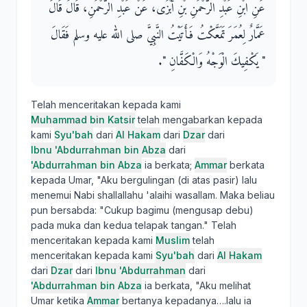
عَنِ ابْنِ عَبْدِ الرَّحْمَنِ بْنِ أَبْزَى، عَنْ عَبْدِ الرَّحْمَنِ، قَالَ قَالَ
عَمَّارٌ لِعُمَرَ تَمَعَّكْتُ فَأَتَيْتُ النَّبِيَّ صلى الله عليه وسلم فَقَالَ ‏
"‏ يَكْفِيكَ الْوَجْهُ وَالْكَفَّانِ ‏"‏‏.‏
Telah menceritakan kepada kami
Muhammad bin Katsir
telah mengabarkan kepada
kami
Syu'bah
dari
Al Hakam
dari
Dzar
dari
Ibnu 'Abdurrahman bin Abza
dari
'Abdurrahman bin Abza
ia berkata;
Ammar
berkata
kepada Umar, "Aku bergulingan (di atas pasir) lalu
menemui Nabi shallallahu 'alaihi wasallam. Maka beliau
pun bersabda: "Cukup bagimu (mengusap debu)
pada muka dan kedua telapak tangan." Telah
menceritakan kepada kami
Muslim
telah
menceritakan kepada kami
Syu'bah
dari
Al Hakam
dari
Dzar
dari
Ibnu 'Abdurrahman
dari
'Abdurrahman bin Abza
ia berkata, "Aku melihat
Umar ketika
Ammar
bertanya kepadanya….lalu ia