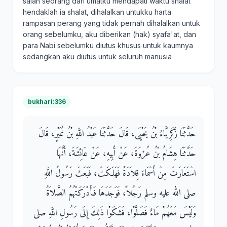
salah seorang dari umatku mendapati waktu shalat
hendaklah ia shalat, dihalalkan untukku harta
rampasan perang yang tidak pernah dihalalkan untuk
orang sebelumku, aku diberikan (hak) syafa'at, dan
para Nabi sebelumku diutus khusus untuk kaumnya
sedangkan aku diutus untuk seluruh manusia
bukhari:336
حَدَّثَنَا زَكَرِيَّاءُ بْنُ يَحْيَى، قَالَ حَدَّثَنَا عَبْدُ اللَّهِ بْنُ نُمَيْرٍ، قَالَ
حَدَّثَنَا هِشَامُ بْنُ عُرْوَةَ، عَنْ أَبِيهِ، عَنْ عَائِشَةَ، أَنَّهَا
اسْتَعَارَتْ مِنْ أَسْمَاءَ قِلاَدَةً فَهَلَكَتْ، فَبَعَثَ رَسُولُ اللَّهِ
صلى الله عليه وسلم رَجُلاً، فَوَجَدَهَا فَأَدْرَكَتْهُمُ الصَّلاَةُ
وَلَيْسَ مَعَهُمْ مَاءٌ فَصَلَّوْا، فَشَكَوْا ذَلِكَ إِلَى رَسُولِ اللَّهِ صلى