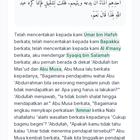
أَحَدِهِمُ الْمَاءُ أَنْ يَدَعَهُ وَيَتَيَمَّمَ‏.‏ فَقُلْتُ لِشَقِيقٍ فَإِنَّمَا كَرِهَ عَبْدُ
اللَّهِ لِهَذَا قَالَ نَعَمْ‏.‏
Telah menceritakan kepada kami
Umar bin Hafsh
berkata; telah menceritakan kepada kami
Bapakku
berkata; telah menceritakan kepada kami
Al A'masy
berkata, aku mendengar
Syaqiq bin Salamah
berkata; aku pernah berada di dekat 'Abdullah bin
Mas'ud dan
Abu Musa
, Abu Musa lalu berkata
kepadanya, "Bagaimana pendapatmu wahai Abu
'Abdurrahman bila seseorang mengalami junub dan
tidak mendapatkan air. Apa yang harus ia lakukan?"
'Abdullah menjawab, "Ia tidak boleh shalat hingga
mendapatkan air." Abu Musa berkata, "Bagaimana
engkau menyikapi perkataan
'Ammar
ketika Nabi
shallallahu 'alaihi wasallam berkata kepadanya 'Cukup
bagimu begini'? 'Abdullah, "Apakah kamu tidak tahu
kalau 'Umar tidak menerima pendapat tersebut?" Abu
Musa kembali berkata, "Baik kita tinggalkan pendapat