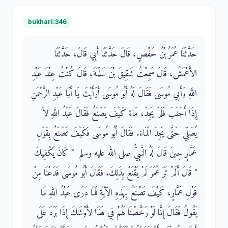
bukhari:346
حَدَّثَنَا عُمَرُ بْنُ حَفْصٍ، قَالَ حَدَّثَنَا أَبِي قَالَ، حَدَّثَنَا
الأَعْمَشُ، قَالَ سَمِعْتُ شَقِيقَ بْنَ سَلَمَةَ، قَالَ كُنْتُ عِنْدَ عَبْدِ
اللَّهِ وَأَبِي مُوسَى فَقَالَ لَهُ أَبُو مُوسَى أَرَأَيْتَ يَا أَبَا عَبْدِ الرَّحْمَنِ
إِذَا أَجْنَبَ فَلَمْ يَجِدْ، مَاءً كَيْفَ يَصْنَعُ فَقَالَ عَبْدُ اللَّهِ لاَ
يُصَلِّي حَتَّى يَجِدَ الْمَاءَ‏.‏ فَقَالَ أَبُو مُوسَى فَكَيْفَ تَصْنَعُ بِقَوْلِ
عَمَّارٍ حِينَ قَالَ لَهُ النَّبِيُّ صلى الله عليه وسلم ‏ "‏ كَانَ يَكْفِيكَ
‏"‏ قَالَ أَلَمْ تَرَ عُمَرَ لَمْ يَقْنَعْ بِذَلِكَ‏.‏ فَقَالَ أَبُو مُوسَى فَدَعْنَا مِنْ
قَوْلِ عَمَّارٍ، كَيْفَ تَصْنَعُ بِهَذِهِ الآيَةِ فَمَا دَرَى عَبْدُ اللَّهِ مَا
يَقُولُ فَقَالَ إِنَّا لَوْ رَخَّصْنَا لَهُمْ فِي هَذَا لأَوْشَكَ إِذَا بَرَدَ عَلَى