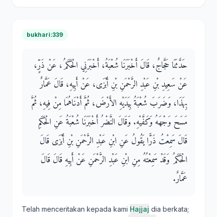
bukhari:339
حَدَّثَنَا حَجَّاجٌ، قَالَ أَخْبَرَنَا شُعْبَةُ، أَخْبَرَنِي الْحَكَمُ، عَنْ ذَرٍّ،
عَنْ سَعِيدِ بْنِ عَبْدِ الرَّحْمَنِ بْنِ أَبْزَى، عَنْ أَبِيهِ، قَالَ عَمَّارٌ
بِهَذَا، وَضَرَبَ شُعْبَةُ بِيَدَيْهِ الأَرْضَ، ثُمَّ أَدْنَاهُمَا مِنْ فِيهِ، ثُمَّ
مَسَحَ وَجْهَهُ وَكَفَّيْهِ‏.‏ وَقَالَ النَّضْرُ أَخْبَرَنَا شُعْبَةُ عَنِ الْحَكَمِ
قَالَ سَمِعْتُ ذَرًّا يَقُولُ عَنِ ابْنِ عَبْدِ الرَّحْمَنِ بْنِ أَبْزَى قَالَ
الْحَكَمُ وَقَدْ سَمِعْتُهُ مِنِ ابْنِ عَبْدِ الرَّحْمَنِ عَنْ أَبِيهِ قَالَ قَالَ
عَمَّارٌ‏.‏
Telah menceritakan kepada kami
Hajjaj
dia berkata;