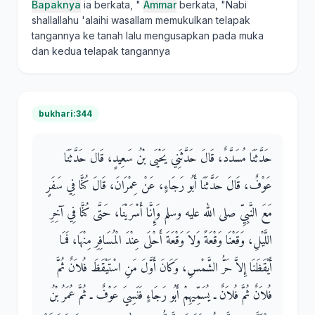
Bapaknya
ia berkata, "
Ammar
berkata, "Nabi
shallallahu 'alaihi wasallam memukulkan telapak
tangannya ke tanah lalu mengusapkan pada muka
dan kedua telapak tangannya
bukhari:344
حَدَّثَنَا مُسَدَّدٌ، قَالَ حَدَّثَنِي يَحْيَى بْنُ سَعِيدٍ، قَالَ حَدَّثَنَا
عَوْفٌ، قَالَ حَدَّثَنَا أَبُو رَجَاءٍ، عَنْ عِمْرَانَ، قَالَ كُنَّا فِي سَفَرٍ
مَعَ النَّبِيِّ صلى الله عليه وسلم وَإِنَّا أَسْرَيْنَا، حَتَّى كُنَّا فِي آخِرِ
اللَّيْلِ، وَقَعْنَا وَقْعَةً وَلاَ وَقْعَةَ أَحْلَى عِنْدَ الْمُسَافِرِ مِنْهَا، فَمَا
أَيْقَظَنَا إِلاَّ حَرُّ الشَّمْسِ، وَكَانَ أَوَّلَ مَنِ اسْتَيْقَظَ فُلاَنٌ ثُمَّ
فُلاَنٌ ثُمَّ فُلاَنٌ ـ يُسَمِّيهِمْ أَبُو رَجَاءٍ فَنَسِيَ عَوْفٌ ـ ثُمَّ عُمَرُ بْنُ