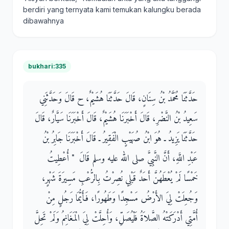
berdiri yang ternyata kami temukan kalungku berada
dibawahnya
bukhari:335
حَدَّثَنَا مُحَمَّدُ بْنُ سِنَانٍ، قَالَ حَدَّثَنَا هُشَيْمٌ، ح قَالَ وَحَدَّثَنِي
سَعِيدُ بْنُ النَّضْرِ، قَالَ أَخْبَرَنَا هُشَيْمٌ، قَالَ أَخْبَرَنَا سَيَّارٌ، قَالَ
حَدَّثَنَا يَزِيدُ ـ هُوَ ابْنُ صُهَيْبٍ الْفَقِيرُ ـ قَالَ أَخْبَرَنَا جَابِرُ بْنُ
عَبْدِ اللَّهِ، أَنَّ النَّبِيَّ صلى الله عليه وسلم قَالَ ‏ "‏ أُعْطِيتُ
خَمْسًا لَمْ يُعْطَهُنَّ أَحَدٌ قَبْلِي نُصِرْتُ بِالرُّعْبِ مَسِيرَةَ شَهْرٍ،
وَجُعِلَتْ لِيَ الأَرْضُ مَسْجِدًا وَطَهُورًا، فَأَيُّمَا رَجُلٍ مِنْ
أُمَّتِي أَدْرَكَتْهُ الصَّلاَةُ فَلْيُصَلِّ، وَأُحِلَّتْ لِيَ الْمَغَانِمُ وَلَمْ تَحِلَّ