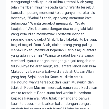
mengurangi sedikitpun air milikmu, tetapi Allah yang
telah memberi minum kepada kami." Wanita tersebut
kemudian pulang menemui keluarganya, mereka lalu
bertanya, "Wahai fulanah, apa yang membuat kamu
terlambat?" Wanita tersebut menjawab, "Suatu
keajaiban! Aku bertemu dengan dua orang laki-laki
yang kemudian membawaku bertemu dengan
seorang yang disebut Shabi'I, lalu laki-laki itu berbuat
begini begini. Demi Allah, dialah orang yang paling
menakjubkan (membuat kejadian luar biasa) di antara
yang ada ini dan ini." Wanita tersebut berkata sambil
memberi isyarat dengan mengangkat jari tengah dan
telunjuknya ke arah langit, atau antara langit dan bumi.
Maksudnya bersaksi bahwa dia adalah Utusan Allah
yang haq. Sejak saat itu Kaum Muslimin selalu
melindungi wanita tersebut dari Kaum Musyrikin dan
tidaklah Kaum Muslimin merusak rumah atau kediaman
wanita tersebut. Pada suatu hari wanita itu berkata
kepada kaumnya, "Aku tidak memandang bahwa
kaum tersebut membiarkan kalian dengan sengaja.
Apakah kalian mau masuk Islam?" Maka kaumnya