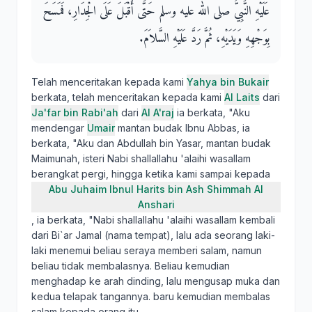
عَلَيْهِ النَّبِيُّ صلى الله عليه وسلم حَتَّى أَقْبَلَ عَلَى الْجِدَارِ، فَمَسَحَ
بِوَجْهِهِ وَيَدَيْهِ، ثُمَّ رَدَّ عَلَيْهِ السَّلاَمَ‏.‏
Telah menceritakan kepada kami
Yahya bin Bukair
berkata, telah menceritakan kepada kami
Al Laits
dari
Ja'far bin Rabi'ah
dari
Al A'raj
ia berkata, "Aku
mendengar
Umair
mantan budak Ibnu Abbas, ia
berkata, "Aku dan Abdullah bin Yasar, mantan budak
Maimunah, isteri Nabi shallallahu 'alaihi wasallam
berangkat pergi, hingga ketika kami sampai kepada
Abu Juhaim Ibnul Harits bin Ash Shimmah Al
Anshari
, ia berkata, "Nabi shallallahu 'alaihi wasallam kembali
dari Bi`ar Jamal (nama tempat), lalu ada seorang laki-
laki menemui beliau seraya memberi salam, namun
beliau tidak membalasnya. Beliau kemudian
menghadap ke arah dinding, lalu mengusap muka dan
kedua telapak tangannya. baru kemudian membalas
salam kepada orang itu