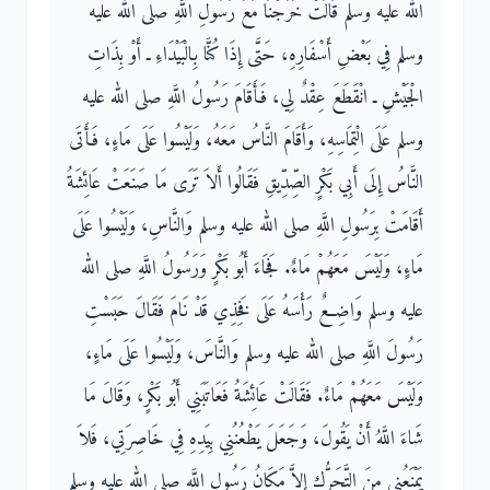
الله عليه وسلم قَالَتْ خَرَجْنَا مَعَ رَسُولِ اللَّهِ صلى الله عليه
وسلم فِي بَعْضِ أَسْفَارِهِ، حَتَّى إِذَا كُنَّا بِالْبَيْدَاءِ ـ أَوْ بِذَاتِ
الْجَيْشِ ـ انْقَطَعَ عِقْدٌ لِي، فَأَقَامَ رَسُولُ اللَّهِ صلى الله عليه
وسلم عَلَى الْتِمَاسِهِ، وَأَقَامَ النَّاسُ مَعَهُ، وَلَيْسُوا عَلَى مَاءٍ، فَأَتَى
النَّاسُ إِلَى أَبِي بَكْرٍ الصِّدِّيقِ فَقَالُوا أَلاَ تَرَى مَا صَنَعَتْ عَائِشَةُ
أَقَامَتْ بِرَسُولِ اللَّهِ صلى الله عليه وسلم وَالنَّاسِ، وَلَيْسُوا عَلَى
مَاءٍ، وَلَيْسَ مَعَهُمْ مَاءٌ‏.‏ فَجَاءَ أَبُو بَكْرٍ وَرَسُولُ اللَّهِ صلى الله
عليه وسلم وَاضِعٌ رَأْسَهُ عَلَى فَخِذِي قَدْ نَامَ فَقَالَ حَبَسْتِ
رَسُولَ اللَّهِ صلى الله عليه وسلم وَالنَّاسَ، وَلَيْسُوا عَلَى مَاءٍ،
وَلَيْسَ مَعَهُمْ مَاءٌ‏.‏ فَقَالَتْ عَائِشَةُ فَعَاتَبَنِي أَبُو بَكْرٍ، وَقَالَ مَا
شَاءَ اللَّهُ أَنْ يَقُولَ، وَجَعَلَ يَطْعُنُنِي بِيَدِهِ فِي خَاصِرَتِي، فَلاَ
يَمْنَعُنِي مِنَ التَّحَرُّكِ إِلاَّ مَكَانُ رَسُولِ اللَّهِ صلى الله عليه وسلم