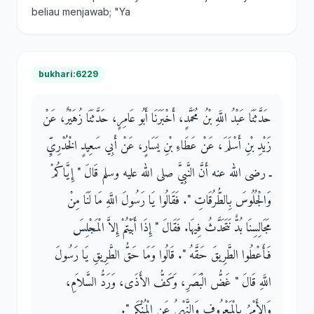
beliau menjawab; "Ya
bukhari:6229
حَدَّثَنَا عَبْدُ اللَّهِ بْنُ مُحَمَّدٍ، أَخْبَرَنَا أَبُو عَامِرٍ، حَدَّثَنَا زُهَيْرٌ، عَنْ
زَيْدِ بْنِ أَسْلَمَ، عَنْ عَطَاءِ بْنِ يَسَارٍ، عَنْ أَبِي سَعِيدٍ الْخُدْرِيِّ
ـ رضى الله عنه أَنَّ النَّبِيَّ صلى الله عليه وسلم قَالَ ‏"‏ إِيَّاكُمْ
وَالْجُلُوسَ بِالطُّرُقَاتِ ‏"‏‏.‏ فَقَالُوا يَا رَسُولَ اللَّهِ مَا لَنَا مِنْ
مَجَالِسِنَا بُدٌّ نَتَحَدَّثُ فِيهَا‏.‏ فَقَالَ ‏"‏ إِذَا أَبَيْتُمْ إِلاَّ الْمَجْلِسَ
فَأَعْطُوا الطَّرِيقَ حَقَّهُ ‏"‏‏.‏ قَالُوا وَمَا حَقُّ الطَّرِيقِ يَا رَسُولَ
اللَّهِ قَالَ ‏"‏ غَضُّ الْبَصَرِ، وَكَفُّ الأَذَى، وَرَدُّ السَّلاَمِ،
وَالأَمْرُ بِالْمَعْرُوفِ وَالنَّهْىُ عَنِ الْمُنْكَرِ ‏"‏‏.‏