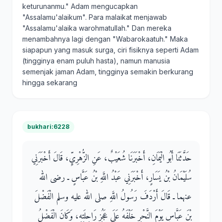
keturunanmu." Adam mengucapkan
"Assalamu'alaikum". Para malaikat menjawab
"Assalamu'alaika warohmatullah." Dan mereka
menambahnya lagi dengan "Wabarokaatuh." Maka
siapapun yang masuk surga, ciri fisiknya seperti Adam
(tingginya enam puluh hasta), namun manusia
semenjak jaman Adam, tingginya semakin berkurang
hingga sekarang
bukhari:6228
حَدَّثَنَا أَبُو الْيَمَانِ، أَخْبَرَنَا شُعَيْبٌ، عَنِ الزُّهْرِيِّ، قَالَ أَخْبَرَنِي
سُلَيْمَانُ بْنُ يَسَارٍ، أَخْبَرَنِي عَبْدُ اللَّهِ بْنُ عَبَّاسٍ ـ رضى الله
عنهما ـ قَالَ أَرْدَفَ رَسُولُ اللَّهِ صلى الله عليه وسلم الْفَضْلَ
بْنَ عَبَّاسٍ يَوْمَ النَّحْرِ خَلْفَهُ عَلَى عَجُزِ رَاحِلَتِهِ، وَكَانَ الْفَضْلُ