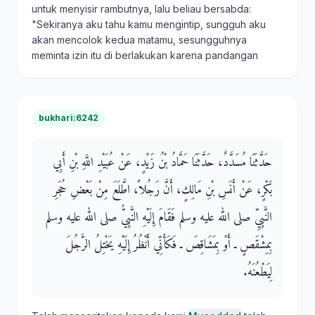
untuk menyisir rambutnya, lalu beliau bersabda:
"Sekiranya aku tahu kamu mengintip, sungguh aku
akan mencolok kedua matamu, sesungguhnya
meminta izin itu di berlakukan karena pandangan
bukhari:6242
حَدَّثَنَا مُسَدَّدٌ، حَدَّثَنَا حَمَّادُ بْنُ زَيْدٍ، عَنْ عُبَيْدِ اللَّهِ بْنِ أَبِي
بَكْرٍ، عَنْ أَنَسِ بْنِ مَالِكٍ، أَنَّ رَجُلاً، اطَّلَعَ مِنْ بَعْضِ حُجَرِ
النَّبِيِّ صلى الله عليه وسلم فَقَامَ إِلَيْهِ النَّبِيُّ صلى الله عليه وسلم
بِمِشْقَصٍ ـ أَوْ بِمَشَاقِصَ ـ فَكَأَنِّي أَنْظُرُ إِلَيْهِ يَخْتِلُ الرَّجُلَ
لِيَطْعُنَهُ‏.‏