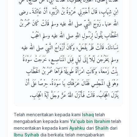
حَدَّثَنَا إِسْحَاقُ، أَخْبَرَنَا يَعْقُوبُ، حَدَّثَنَا أَبِي، عَنْ صَالِحٍ، عَنِ
ابْنِ شِهَابٍ، قَالَ أَخْبَرَنِي عُرْوَةُ بْنُ الزُّبَيْرِ، أَنَّ عَائِشَةَ ـ رضى
الله عنها ـ زَوْجَ النَّبِيِّ صلى الله عليه وسلم قَالَتْ كَانَ عُمَرُ بْنُ
الْخَطَّابِ يَقُولُ لِرَسُولِ اللَّهِ صلى الله عليه وسلم احْجُبْ
نِسَاءَكَ‏.‏ قَالَتْ فَلَمْ يَفْعَلْ، وَكَانَ أَزْوَاجُ النَّبِيِّ صلى الله عليه
وسلم يَخْرُجْنَ لَيْلاً إِلَى لَيْلٍ قِبَلَ الْمَنَاصِعِ، خَرَجَتْ سَوْدَةُ
بِنْتُ زَمْعَةَ، وَكَانَتِ امْرَأَةً طَوِيلَةً فَرَآهَا عُمَرُ بْنُ الْخَطَّابِ
وَهْوَ فِي الْمَجْلِسِ فَقَالَ عَرَفْتُكِ يَا سَوْدَةُ‏.‏ حِرْصًا عَلَى أَنْ
يُنْزَلَ الْحِجَابُ‏.‏ قَالَتْ فَأَنْزَلَ اللَّهُ عَزَّ وَجَلَّ آيَةَ الْحِجَابِ‏.‏
Telah menceritakan kepada kami
Ishaq
telah
mengabarkan kepada kami
Ya'qub bin Ibrahim
telah
menceritakan kepada kami
Ayahku
dari
Shalih
dari
Ibnu Syihab
dia berkata; telah mengabarkan