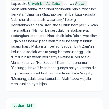
kepadaku
Urwah bin Az Zubair
bahwa
Aisyah
radliallahu 'anha isteri Nabi shallallahu 'alaihi wasallam
berkata; "Umar bin Khatthab pernah berkata kepada
Nabi shallallahu 'alaihi wasallam; "Tolong,
perintahkanlah para isteri anda untuk berhijab." Aisyah
melanjutkan; "Namun beliau tidak melakukannya,
sedangkan isteri-isteri Nabi shallallahu 'alaihi wasallam
juga biasa keluar pada malam hari ke tempat untuk
buang hajat. Maka isteri beliau, Saudah binti Zam'ah
keluar, ia adalah wanita yang berpostur tinggi, lalu
'Umar bin Khatthab melihatnya ketika ia berada di
Majlis, katanya; 'Hai Saudah! Kami mengenalimu! '
'Sesungguhnya 'Umar menegurnya hanya karena dia
ingin semoga ayat hijab segera turun. Kata 'Aisyah;
'Memang, tidak lama kemudian Allah 'azza wajalla
menurunkan ayat hijab
bukhari:6241