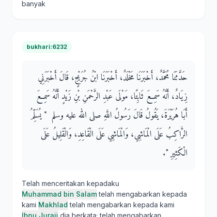
banyak
bukhari:6232
حَدَّثَنَا مُحَمَّدٌ، أَخْبَرَنَا مَخْلَدٌ، أَخْبَرَنَا ابْنُ جُرَيْجٍ، قَالَ أَخْبَرَنِي
زِيَادٌ، أَنَّهُ سَمِعَ ثَابِتًا، مَوْلَى عَبْدِ الرَّحْمَنِ بْنِ زَيْدٍ أَنَّهُ سَمِعَ
أَبَا هُرَيْرَةَ، يَقُولُ قَالَ رَسُولُ اللَّهِ صلى الله عليه وسلم ‏ "‏ يُسَلِّمُ
الرَّاكِبُ عَلَى الْمَاشِي، وَالْمَاشِي عَلَى الْقَاعِدِ، وَالْقَلِيلُ عَلَى
الْكَثِيرِ ‏"‏‏.‏
Telah menceritakan kepadaku
Muhammad bin Salam
telah mengabarkan kepada
kami
Makhlad
telah mengabarkan kepada kami
Ibnu Juraij
dia berkata; telah mengabarkan