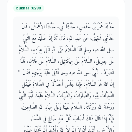
bukhari:6230
حَدَّثَنَا عُمَرُ بْنُ حَفْصٍ، حَدَّثَنَا أَبِي، حَدَّثَنَا الأَعْمَشُ، قَالَ
حَدَّثَنِي شَقِيقٌ، عَنْ عَبْدِ اللَّهِ، قَالَ كُنَّا إِذَا صَلَّيْنَا مَعَ النَّبِيِّ
صلى الله عليه وسلم قُلْنَا السَّلاَمُ عَلَى اللَّهِ قَبْلَ عِبَادِهِ، السَّلاَمُ
عَلَى جِبْرِيلَ، السَّلاَمُ عَلَى مِيكَائِيلَ، السَّلاَمُ عَلَى فُلاَنٍ، فَلَمَّا
انْصَرَفَ النَّبِيُّ صلى الله عليه وسلم أَقْبَلَ عَلَيْنَا بِوَجْهِهِ فَقَالَ ‏ "‏
إِنَّ اللَّهَ هُوَ السَّلاَمُ، فَإِذَا جَلَسَ أَحَدُكُمْ فِي الصَّلاَةِ فَلْيَقُلِ
التَّحِيَّاتُ لِلَّهِ، وَالصَّلَوَاتُ وَالطَّيِّبَاتُ السَّلاَمُ عَلَيْكَ أَيُّهَا النَّبِيُّ
وَرَحْمَةُ اللَّهِ وَبَرَكَاتُهُ، السَّلاَمُ عَلَيْنَا وَعَلَى عِبَادِ اللَّهِ الصَّالِحِينَ‏.‏
فَإِنَّهُ إِذَا قَالَ ذَلِكَ أَصَابَ كُلَّ عَبْدٍ صَالِحٍ فِي السَّمَاءِ
وَالأَرْضِ، أَشْهَدُ أَنْ لاَ إِلَهَ إِلاَّ اللَّهُ وَأَشْهَدُ أَنَّ مُحَمَّدًا عَبْدُهُ