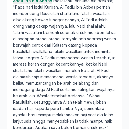
Abdullah bin Abbas
radliallahu 'anhuma dia berkata;
"Pada hari Iedul Kurban, Al Fadlu bin Abbas pernah
membonceng Rasulullah shallallahu 'alaihi wasallam
dibelakang hewan tunggangannya, Al Fadl adalah
orang yang cakap wajahnya, lalu Nabi shallallahu
'alaihi wasallam berhenti sejenak untuk memberi fatwa
di hadapan orang-orang, ternyata ada seorang wanita
berwajah cantik dari Kaitsam datang kepada
Rasulullah shallallahu 'alaihi wasallam untuk meminta
fatwa, segera Al Fadlu memandang wanita tersebut, ia
merasa heran dengan kecantikannya, ketika Nabi
shallallahu 'alaihi wasallam menoleh ke arah Al Fadl,
dia masih saja memandangi wanita tersebut, akhirnya
beliau memutar tangan ke arah belakang dan
memegang dagu Al Fadl serta memalingkan wajahnya
ke arah lain. Wanita tersebut bertanya; "Wahai
Rasulullah, sesungguhnya Allah telah mewajibkan
ibadah haji kepada para hamba-Nya, sementara
ayahku baru mampu melaksanakan haji saat dia telah
lanjut usia hingga menyebabkan ia tidak mampu naik
kendaraan. Apakah saya boleh berhaji untuknya?"