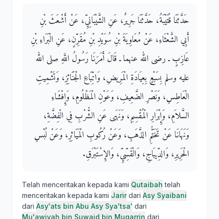
حَدَّثَنَا قُتَيْبَةُ، حَدَّثَنَا جَرِيرٌ، عَنِ الشَّيْبَانِيِّ، عَنْ أَشْعَثَ بْنِ
أَبِي الشَّعْثَاءِ، عَنْ مُعَاوِيَةَ بْنِ سُوَيْدِ بْنِ مُقَرِّنٍ، عَنِ الْبَرَاءِ بْنِ
عَازِبٍ ـ رضى الله عنهما ـ قَالَ أَمَرَنَا رَسُولُ اللَّهِ صلى الله
عليه وسلم بِسَبْعٍ بِعِيَادَةِ الْمَرِيضِ، وَاتِّبَاعِ الْجَنَائِزِ، وَتَشْمِيتِ
الْعَاطِسِ، وَنَصْرِ الضَّعِيفِ، وَعَوْنِ الْمَظْلُومِ، وَإِفْشَاءِ
السَّلاَمِ، وَإِبْرَارِ الْمُقْسِمِ، وَنَهَى عَنِ الشُّرْبِ فِي الْفِضَّةِ،
وَنَهَانَا عَنْ تَخَتُّمِ الذَّهَبِ، وَعَنْ رُكُوبِ الْمَيَاثِرِ، وَعَنْ لُبْسِ
الْحَرِيرِ، وَالدِّيبَاجِ، وَالْقَسِّيِّ، وَالإِسْتَبْرَقِ‏.‏
Telah menceritakan kepada kami
Qutaibah
telah
menceritakan kepada kami
Jarir
dari
Asy Syaibani
dari
Asy'ats bin Abu Asy Sya'tsa'
dari
Mu'awiyah bin Suwaid bin Muqarrin
dari