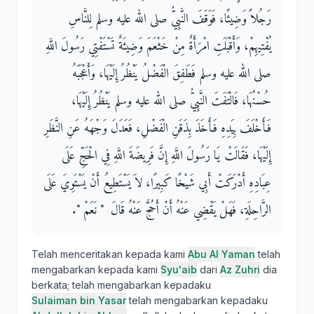
رَجُلاً وَضِيئًا، فَوَقَفَ النَّبِيُّ صلى الله عليه وسلم لِلنَّاسِ
يُفْتِيهِمْ، وَأَقْبَلَتِ امْرَأَةٌ مِنْ خَثْعَمَ وَضِيئَةٌ تَسْتَفْتِي رَسُولَ اللَّهِ
صلى الله عليه وسلم فَطَفِقَ الْفَضْلُ يَنْظُرُ إِلَيْهَا، وَأَعْجَبَهُ
حُسْنُهَا، فَالْتَفَتَ النَّبِيُّ صلى الله عليه وسلم يَنْظُرُ إِلَيْهَا،
فَأَخْلَفَ بِيَدِهِ فَأَخَذَ بِذَقَنِ الْفَضْلِ، فَعَدَلَ وَجْهَهُ عَنِ النَّظَرِ
إِلَيْهَا، فَقَالَتْ يَا رَسُولَ اللَّهِ إِنَّ فَرِيضَةَ اللَّهِ فِي الْحَجِّ عَلَى
عِبَادِهِ أَدْرَكَتْ أَبِي شَيْخًا كَبِيرًا، لاَ يَسْتَطِيعُ أَنْ يَسْتَوِيَ عَلَى
الرَّاحِلَةِ، فَهَلْ يَقْضِي عَنْهُ أَنْ أَحُجَّ عَنْهُ قَالَ ‏ "‏ نَعَمْ ‏"‏‏.‏
Telah menceritakan kepada kami
Abu Al Yaman
telah
mengabarkan kepada kami
Syu'aib
dari
Az Zuhri
dia
berkata; telah mengabarkan kepadaku
Sulaiman bin Yasar
telah mengabarkan kepadaku