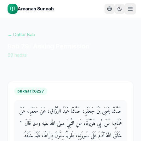
Amanah Sunnah
← Daftar Bab
Bab
79
:
Asking Permission
69
hadits
bukhari:6227
حَدَّثَنَا يَحْيَى بْنُ جَعْفَرٍ، حَدَّثَنَا عَبْدُ الرَّزَّاقِ، عَنْ مَعْمَرٍ، عَنْ
هَمَّامٍ، عَنْ أَبِي هُرَيْرَةَ، عَنِ النَّبِيِّ صلى الله عليه وسلم قَالَ ‏ "‏
خَلَقَ اللَّهُ آدَمَ عَلَى صُورَتِهِ، طُولُهُ سِتُّونَ ذِرَاعًا، فَلَمَّا خَلَقَهُ