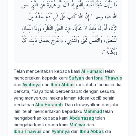
مَا رَأَيْتُ شَيْئًا أَشْبَهَ بِاللَّمَمِ مِمَّا قَالَ أَبُو هُرَيْرَةَ عَنِ النَّبِيِّ صلى
الله عليه وسلم ‏ "‏ إِنَّ اللَّهَ كَتَبَ عَلَى ابْنِ آدَمَ حَظَّهُ مِنَ
الزِّنَا، أَدْرَكَ ذَلِكَ لاَ مَحَالَةَ، فَزِنَا الْعَيْنِ النَّظَرُ، وَزِنَا اللِّسَانِ
الْمَنْطِقُ، وَالنَّفْسُ تَمَنَّى وَتَشْتَهِي، وَالْفَرْجُ يُصَدِّقُ ذَلِكَ كُلَّهُ
وَيُكَذِّبُهُ ‏"‏‏.‏
Telah menceritakan kepada kami
Al Humaidi
telah
menceritakan kepada kami
Sufyan
dari
Ibnu Thawus
dari
Ayahnya
dari
Ibnu Abbas
radliallahu 'anhuma dia
berkata; "Saya tidak berpendapat dengan sesuatu
yang menyerupai makna lamam (dosa kecil) selain
perkataan
Abu Hurairah
. Dan di riwayatkan dari jalur
lain, telah menceritakan kepadaku
Mahmud
telah
mengabarkan kepada kami
Abdurrazaq
telah
mengabarkan kepada kami
Ma'mar
dari
Ibnu Thawus
dari
Ayahnya
dari
Ibnu Abbas
dia