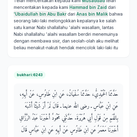
Telah menceritakan kepada kami
Musaddad
telah
menceritakan kepada kami
Hammad bin Zaid
dari
'Ubaidullah bin Abu Bakr
dari
Anas bin Malik
bahwa
seorang laki-laki melongokkan kepalanya ke salah
satu kamar Nabi shallallahu 'alaihi wasallam, lantas
Nabi shallallahu 'alaihi wasallam berdiri menemuinya
dengan membawa sisir, dan seolah-olah aku melihat
beliau menakut-nakuti hendak mencolok laki-laki itu
bukhari:6243
حَدَّثَنَا الْحُمَيْدِيُّ، حَدَّثَنَا سُفْيَانُ، عَنِ ابْنِ طَاوُسٍ، عَنْ أَبِيهِ،
عَنِ ابْنِ عَبَّاسٍ ـ رضى الله عنهما ـ قَالَ لَمْ أَرَ شَيْئًا أَشْبَهَ
بِاللَّمَمِ مِنْ قَوْلِ أَبِي هُرَيْرَةَ‏.‏ حَدَّثَنِي مَحْمُودٌ أَخْبَرَنَا عَبْدُ الرَّزَّاقِ
أَخْبَرَنَا مَعْمَرٌ عَنِ ابْنِ طَاوُسٍ عَنْ أَبِيهِ عَنِ ابْنِ عَبَّاسٍ قَالَ