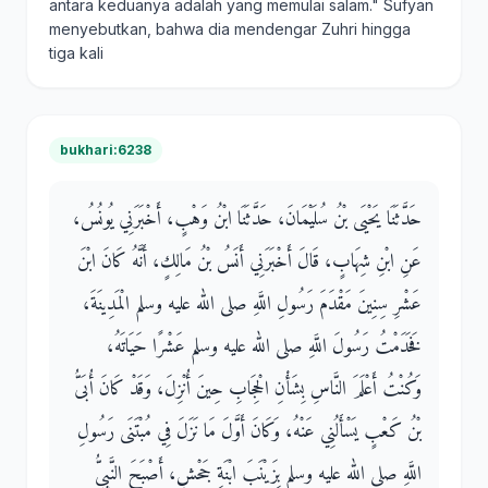
antara keduanya adalah yang memulai salam." Sufyan
menyebutkan, bahwa dia mendengar Zuhri hingga
tiga kali
bukhari:6238
حَدَّثَنَا يَحْيَى بْنُ سُلَيْمَانَ، حَدَّثَنَا ابْنُ وَهْبٍ، أَخْبَرَنِي يُونُسُ،
عَنِ ابْنِ شِهَابٍ، قَالَ أَخْبَرَنِي أَنَسُ بْنُ مَالِكٍ، أَنَّهُ كَانَ ابْنَ
عَشْرِ سِنِينَ مَقْدَمَ رَسُولِ اللَّهِ صلى الله عليه وسلم الْمَدِينَةَ،
فَخَدَمْتُ رَسُولَ اللَّهِ صلى الله عليه وسلم عَشْرًا حَيَاتَهُ،
وَكُنْتُ أَعْلَمَ النَّاسِ بِشَأْنِ الْحِجَابِ حِينَ أُنْزِلَ، وَقَدْ كَانَ أُبَىُّ
بْنُ كَعْبٍ يَسْأَلُنِي عَنْهُ، وَكَانَ أَوَّلَ مَا نَزَلَ فِي مُبْتَنَى رَسُولِ
اللَّهِ صلى الله عليه وسلم بِزَيْنَبَ ابْنَةِ جَحْشٍ، أَصْبَحَ النَّبِيُّ