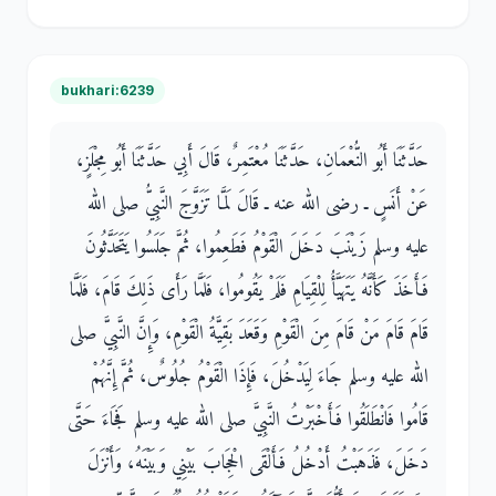
bukhari:6239
حَدَّثَنَا أَبُو النُّعْمَانِ، حَدَّثَنَا مُعْتَمِرٌ، قَالَ أَبِي حَدَّثَنَا أَبُو مِجْلَزٍ،
عَنْ أَنَسٍ ـ رضى الله عنه ـ قَالَ لَمَّا تَزَوَّجَ النَّبِيُّ صلى الله
عليه وسلم زَيْنَبَ دَخَلَ الْقَوْمُ فَطَعِمُوا، ثُمَّ جَلَسُوا يَتَحَدَّثُونَ
فَأَخَذَ كَأَنَّهُ يَتَهَيَّأُ لِلْقِيَامِ فَلَمْ يَقُومُوا، فَلَمَّا رَأَى ذَلِكَ قَامَ، فَلَمَّا
قَامَ قَامَ مَنْ قَامَ مِنَ الْقَوْمِ وَقَعَدَ بَقِيَّةُ الْقَوْمِ، وَإِنَّ النَّبِيَّ صلى
الله عليه وسلم جَاءَ لِيَدْخُلَ، فَإِذَا الْقَوْمُ جُلُوسٌ، ثُمَّ إِنَّهُمْ
قَامُوا فَانْطَلَقُوا فَأَخْبَرْتُ النَّبِيَّ صلى الله عليه وسلم فَجَاءَ حَتَّى
دَخَلَ، فَذَهَبْتُ أَدْخُلُ فَأَلْقَى الْحِجَابَ بَيْنِي وَبَيْنَهُ، وَأَنْزَلَ