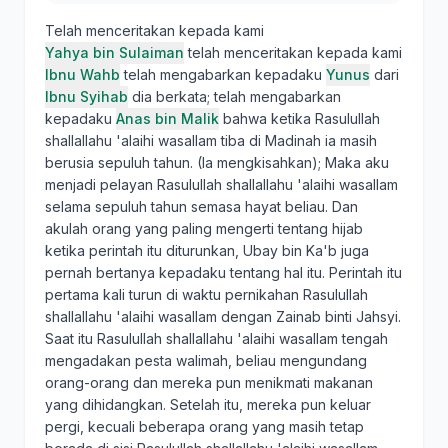
Telah menceritakan kepada kami
Yahya bin Sulaiman
telah menceritakan kepada kami
Ibnu Wahb
telah mengabarkan kepadaku
Yunus
dari
Ibnu Syihab
dia berkata; telah mengabarkan
kepadaku
Anas bin Malik
bahwa ketika Rasulullah
shallallahu 'alaihi wasallam tiba di Madinah ia masih
berusia sepuluh tahun. (Ia mengkisahkan); Maka aku
menjadi pelayan Rasulullah shallallahu 'alaihi wasallam
selama sepuluh tahun semasa hayat beliau. Dan
akulah orang yang paling mengerti tentang hijab
ketika perintah itu diturunkan, Ubay bin Ka'b juga
pernah bertanya kepadaku tentang hal itu. Perintah itu
pertama kali turun di waktu pernikahan Rasulullah
shallallahu 'alaihi wasallam dengan Zainab binti Jahsyi.
Saat itu Rasulullah shallallahu 'alaihi wasallam tengah
mengadakan pesta walimah, beliau mengundang
orang-orang dan mereka pun menikmati makanan
yang dihidangkan. Setelah itu, mereka pun keluar
pergi, kecuali beberapa orang yang masih tetap