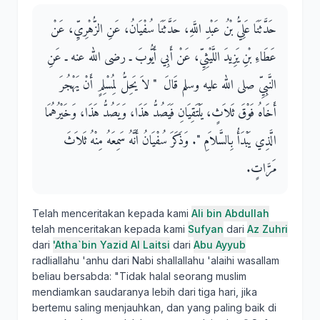
حَدَّثَنَا عَلِيُّ بْنُ عَبْدِ اللَّهِ، حَدَّثَنَا سُفْيَانُ، عَنِ الزُّهْرِيِّ، عَنْ
عَطَاءِ بْنِ يَزِيدَ اللَّيْثِيِّ، عَنْ أَبِي أَيُّوبَ ـ رضى الله عنه ـ عَنِ
النَّبِيِّ صلى الله عليه وسلم قَالَ ‏ "‏ لاَ يَحِلُّ لِمُسْلِمٍ أَنْ يَهْجُرَ
أَخَاهُ فَوْقَ ثَلاَثٍ، يَلْتَقِيَانِ فَيَصُدُّ هَذَا، وَيَصُدُّ هَذَا، وَخَيْرُهُمَا
الَّذِي يَبْدَأُ بِالسَّلاَمِ ‏"‏‏.‏ وَذَكَرَ سُفْيَانُ أَنَّهُ سَمِعَهُ مِنْهُ ثَلاَثَ
مَرَّاتٍ‏.‏
Telah menceritakan kepada kami
Ali bin Abdullah
telah menceritakan kepada kami
Sufyan
dari
Az Zuhri
dari
'Atha`bin Yazid Al Laitsi
dari
Abu Ayyub
radliallahu 'anhu dari Nabi shallallahu 'alaihi wasallam
beliau bersabda: "Tidak halal seorang muslim
mendiamkan saudaranya lebih dari tiga hari, jika
bertemu saling menjauhkan, dan yang paling baik di