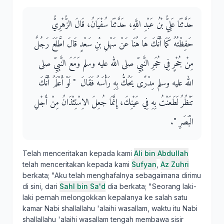
حَدَّثَنَا عَلِيُّ بْنُ عَبْدِ اللَّهِ، حَدَّثَنَا سُفْيَانُ، قَالَ الزُّهْرِيُّ
حَفِظْتُهُ كَمَا أَنَّكَ هَا هُنَا عَنْ سَهْلِ بْنِ سَعْدٍ قَالَ اطَّلَعَ رَجُلٌ
مِنْ جُحْرٍ فِي حُجَرِ النَّبِيِّ صلى الله عليه وسلم وَمَعَ النَّبِيِّ صلى
الله عليه وسلم مِدْرًى يَحُكُّ بِهِ رَأْسَهُ فَقَالَ ‏ "‏ لَوْ أَعْلَمُ أَنَّكَ
تَنْظُرُ لَطَعَنْتُ بِهِ فِي عَيْنِكَ، إِنَّمَا جُعِلَ الاِسْتِئْذَانُ مِنْ أَجْلِ
الْبَصَرِ ‏"‏‏.‏
Telah menceritakan kepada kami
Ali bin Abdullah
telah menceritakan kepada kami
Sufyan
,
Az Zuhri
berkata; "Aku telah menghafalnya sebagaimana dirimu
di sini, dari
Sahl bin Sa'd
dia berkata; "Seorang laki-
laki pernah melongokkan kepalanya ke salah satu
kamar Nabi shallallahu 'alaihi wasallam, waktu itu Nabi
shallallahu 'alaihi wasallam tengah membawa sisir