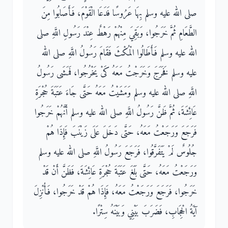
صلى الله عليه وسلم بِهَا عَرُوسًا فَدَعَا الْقَوْمَ، فَأَصَابُوا مِنَ
الطَّعَامِ ثُمَّ خَرَجُوا، وَبَقِيَ مِنْهُمْ رَهْطٌ عِنْدَ رَسُولِ اللَّهِ صلى
الله عليه وسلم فَأَطَالُوا الْمُكْثَ فَقَامَ رَسُولُ اللَّهِ صلى الله
عليه وسلم فَخَرَجَ وَخَرَجْتُ مَعَهُ كَىْ يَخْرُجُوا، فَمَشَى رَسُولُ
اللَّهِ صلى الله عليه وسلم وَمَشَيْتُ مَعَهُ حَتَّى جَاءَ عَتَبَةَ حُجْرَةِ
عَائِشَةَ، ثُمَّ ظَنَّ رَسُولُ اللَّهِ صلى الله عليه وسلم أَنَّهُمْ خَرَجُوا
فَرَجَعَ وَرَجَعْتُ مَعَهُ، حَتَّى دَخَلَ عَلَى زَيْنَبَ فَإِذَا هُمْ
جُلُوسٌ لَمْ يَتَفَرَّقُوا، فَرَجَعَ رَسُولُ اللَّهِ صلى الله عليه وسلم
وَرَجَعْتُ مَعَهُ، حَتَّى بَلَغَ عَتَبَةَ حُجْرَةِ عَائِشَةَ، فَظَنَّ أَنْ قَدْ
خَرَجُوا، فَرَجَعَ وَرَجَعْتُ مَعَهُ، فَإِذَا هُمْ قَدْ خَرَجُوا، فَأُنْزِلَ
آيَةُ الْحِجَابِ، فَضَرَبَ بَيْنِي وَبَيْنَهُ سِتْرًا‏.‏