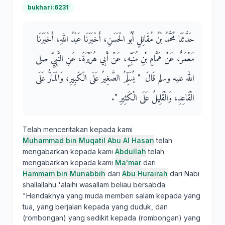
bukhari:6231
حَدَّثَنَا مُحَمَّدُ بْنُ مُقَاتِلٍ أَبُو الْحَسَنِ، أَخْبَرَنَا عَبْدُ اللَّهِ، أَخْبَرَنَا
مَعْمَرٌ، عَنْ هَمَّامِ بْنِ مُنَبِّهٍ، عَنْ أَبِي هُرَيْرَةَ، عَنِ النَّبِيِّ صلى
الله عليه وسلم قَالَ ‏ "‏ يُسَلِّمُ الصَّغِيرُ عَلَى الْكَبِيرِ، وَالْمَارُّ عَلَى
الْقَاعِدِ، وَالْقَلِيلُ عَلَى الْكَثِيرِ ‏"‏‏.‏
Telah menceritakan kepada kami
Muhammad bin Muqatil Abu Al Hasan
telah
mengabarkan kepada kami
Abdullah
telah
mengabarkan kepada kami
Ma'mar
dari
Hammam bin Munabbih
dari
Abu Hurairah
dari Nabi
shallallahu 'alaihi wasallam beliau bersabda:
"Hendaknya yang muda memberi salam kepada yang
tua, yang berjalan kepada yang duduk, dan
(rombongan) yang sedikit kepada (rombongan) yang