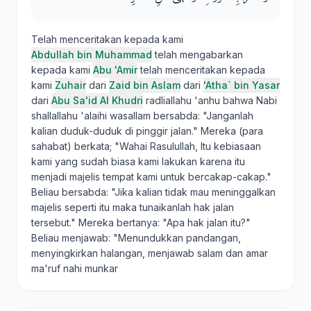
Telah menceritakan kepada kami
Abdullah bin Muhammad
telah mengabarkan
kepada kami
Abu 'Amir
telah menceritakan kepada
kami
Zuhair
dari
Zaid bin Aslam
dari
'Atha` bin Yasar
dari
Abu Sa'id Al Khudri
radliallahu 'anhu bahwa Nabi
shallallahu 'alaihi wasallam bersabda: "Janganlah
kalian duduk-duduk di pinggir jalan." Mereka (para
sahabat) berkata; "Wahai Rasulullah, Itu kebiasaan
kami yang sudah biasa kami lakukan karena itu
menjadi majelis tempat kami untuk bercakap-cakap."
Beliau bersabda: "Jika kalian tidak mau meninggalkan
majelis seperti itu maka tunaikanlah hak jalan
tersebut." Mereka bertanya: "Apa hak jalan itu?"
Beliau menjawab: "Menundukkan pandangan,
menyingkirkan halangan, menjawab salam dan amar
ma'ruf nahi munkar