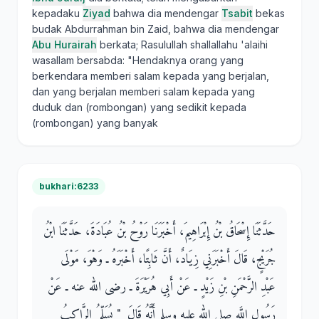
kepadaku
Ziyad
bahwa dia mendengar
Tsabit
bekas
budak Abdurrahman bin Zaid, bahwa dia mendengar
Abu Hurairah
berkata; Rasulullah shallallahu 'alaihi
wasallam bersabda: "Hendaknya orang yang
berkendara memberi salam kepada yang berjalan,
dan yang berjalan memberi salam kepada yang
duduk dan (rombongan) yang sedikit kepada
(rombongan) yang banyak
bukhari:6233
حَدَّثَنَا إِسْحَاقُ بْنُ إِبْرَاهِيمَ، أَخْبَرَنَا رَوْحُ بْنُ عُبَادَةَ، حَدَّثَنَا ابْنُ
جُرَيْجٍ، قَالَ أَخْبَرَنِي زِيَادٌ، أَنَّ ثَابِتًا، أَخْبَرَهُ ـ وَهْوَ، مَوْلَى
عَبْدِ الرَّحْمَنِ بْنِ زَيْدٍ ـ عَنْ أَبِي هُرَيْرَةَ ـ رضى الله عنه ـ عَنْ
رَسُولِ اللَّهِ صلى الله عليه وسلم أَنَّهُ قَالَ ‏ "‏ يُسَلِّمُ الرَّاكِبُ