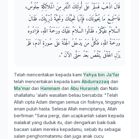
قَالَ اذْهَبْ فَسَلِّمْ عَلَى أُولَئِكَ النَّفَرِ مِنَ الْمَلاَئِكَةِ جُلُوسٌ،
فَاسْتَمِعْ مَا يُحَيُّونَكَ، فَإِنَّهَا تَحِيَّتُكَ وَتَحِيَّةُ ذُرِّيَّتِكَ‏.‏ فَقَالَ
السَّلاَمُ عَلَيْكُمْ‏.‏ فَقَالُوا السَّلاَمُ عَلَيْكَ وَرَحْمَةُ اللَّهِ‏.‏ فَزَادُوهُ
وَرَحْمَةُ اللَّهِ، فَكُلُّ مَنْ يَدْخُلُ الْجَنَّةَ عَلَى صُورَةِ آدَمَ، فَلَمْ
يَزَلِ الْخَلْقُ يَنْقُصُ بَعْدُ حَتَّى الآنَ ‏"‏‏.‏
Telah menceritakan kepada kami
Yahya bin Ja'far
telah menceritakan kepada kami
Abdurrazzaq
dari
Ma'mar
dari
Hammam
dari
Abu Hurairah
dari Nabi
shallallahu 'alaihi wasallam beliau bersabda: "Telah
Allah cipta Adam dengan semua ciri fisiknya, tingginya
enam puluh hasta. Selesai Allah menciptanya, Allah
berfirman "Sana pergi, dan ucapkanlah salam kepada
malaikat yang duduk itu, dan dengarkan baik-baik
bacaan salam mereka kepadamu, sebab itu sebagai
salam penghormatanmu dan juga anak cucu