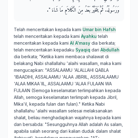
وَرَسُولُهُ‏.‏ ثُمَّ يَتَخَيَّرْ بَعْدُ مِنَ الْكَلاَمِ مَا شَاءَ ‏"‏‏.‏
Telah menceritakan kepada kami
Umar bin Hafsh
telah menceritakan kepada kami
Ayahku
telah
menceritakan kepada kami
Al A'masy
dia berkata;
telah menceritakan kepadaku
Syaqiq
dari
Abdullah
dia berkata; "Ketika kami membaca shalawat di
belakang Nabi shallallahu 'alaihi wasallam, maka kami
mengucapkan: "ASSALAAMU 'ALALLAHI QABLA
'IBAADIHI, ASSALAAMU 'ALAA JIBRIIL, ASSSALAAMU
'ALAA MIKAA`IIL, ASSALAAMU 'ALAA FULAAN WA
FULAAN (Semoga keselamatan terlimpahkan kepada
Allah, semoga keselamatan terlimpah kepada Jibril,
Mika'il, kepada fulan dan fulan)." Ketika Nabi
shallallahu 'alaihi wasallam selesai melaksanakan
shalat, beliau menghadapkan wajahnya kepada kami
dan bersabda: "Sesungguhnya Allah adalah As salam,
apabila salah seorang dari kalian duduk dalam shalat
(tahiyyat), hendaknya mengucapkan; "AT-