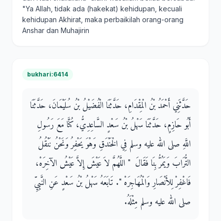
"Ya Allah, tidak ada (hakekat) kehidupan, kecuali
kehidupan Akhirat, maka perbaikilah orang-orang
Anshar dan Muhajirin
bukhari:6414
حَدَّثَنِي أَحْمَدُ بْنُ الْمِقْدَامِ، حَدَّثَنَا الْفُضَيْلُ بْنُ سُلَيْمَانَ، حَدَّثَنَا
أَبُو حَازِمٍ، حَدَّثَنَا سَهْلُ بْنُ سَعْدٍ السَّاعِدِيُّ، كُنَّا مَعَ رَسُولِ
اللَّهِ صلى الله عليه وسلم فِي الْخَنْدَقِ وَهْوَ يَحْفِرُ وَنَحْنُ نَنْقُلُ
التُّرَابَ وَيَمُرُّ بِنَا فَقَالَ ‏ "‏ اللَّهُمَّ لاَ عَيْشَ إِلاَّ عَيْشُ الآخِرَهْ،
فَاغْفِرْ لِلأَنْصَارِ وَالْمُهَاجِرَهْ ‏"‏‏.‏ تَابَعَهُ سَهْلُ بْنُ سَعْدٍ عَنِ النَّبِيِّ
صلى الله عليه وسلم مِثْلَهُ‏.‏