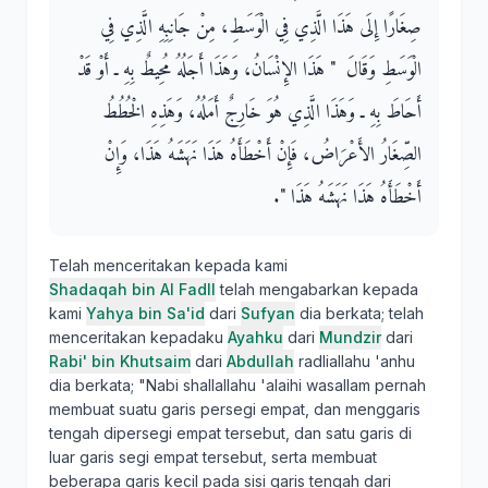
صِغَارًا إِلَى هَذَا الَّذِي فِي الْوَسَطِ، مِنْ جَانِبِهِ الَّذِي فِي
الْوَسَطِ وَقَالَ ‏ "‏ هَذَا الإِنْسَانُ، وَهَذَا أَجَلُهُ مُحِيطٌ بِهِ ـ أَوْ قَدْ
أَحَاطَ بِهِ ـ وَهَذَا الَّذِي هُوَ خَارِجٌ أَمَلُهُ، وَهَذِهِ الْخُطُطُ
الصِّغَارُ الأَعْرَاضُ، فَإِنْ أَخْطَأَهُ هَذَا نَهَشَهُ هَذَا، وَإِنْ
أَخْطَأَهُ هَذَا نَهَشَهُ هَذَا ‏"‏‏.‏
Telah menceritakan kepada kami
Shadaqah bin Al Fadll
telah mengabarkan kepada
kami
Yahya bin Sa'id
dari
Sufyan
dia berkata; telah
menceritakan kepadaku
Ayahku
dari
Mundzir
dari
Rabi' bin Khutsaim
dari
Abdullah
radliallahu 'anhu
dia berkata; "Nabi shallallahu 'alaihi wasallam pernah
membuat suatu garis persegi empat, dan menggaris
tengah dipersegi empat tersebut, dan satu garis di
luar garis segi empat tersebut, serta membuat
beberapa garis kecil pada sisi garis tengah dari