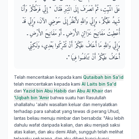
عَلَى الْمَيِّتِ، ثُمَّ انْصَرَفَ إِلَى الْمِنْبَرِ فَقَالَ ‏ "‏ إِنِّي فَرَطُكُمْ وَأَنَا
شَهِيدٌ عَلَيْكُمْ، وَإِنِّي وَاللَّهِ لأَنْظُرُ إِلَى حَوْضِي الآنَ، وَإِنِّي قَدْ
أُعْطِيتُ مَفَاتِيحَ خَزَائِنِ الأَرْضِ ـ أَوْ مَفَاتِيحَ الأَرْضِ ـ
وَإِنِّي وَاللَّهِ مَا أَخَافُ عَلَيْكُمْ أَنْ تُشْرِكُوا بَعْدِي، وَلَكِنِّي
أَخَافُ عَلَيْكُمْ أَنْ تَنَافَسُوا فِيهَا ‏"‏‏.‏
Telah menceritakan kepada kami
Qutaibah bin Sa'id
telah menceritakan kepada kami
Al Laits bin Sa'd
dari
Yazid bin Abu Habib
dari
Abu Al Khair
dari
'Uqbah bin 'Amir
bahwa suatu hari Rasulullah
shallallahu 'alaihi wasallam keluar dan menyalatkan
terhadap para sahabat yang tewas di perang Uhud,
lantas beliau menuju mimbar dan bersabda: "Aku lebih
dahulu wafat daripada kalian, dan aku menjadi saksi
atas kalian, dan aku demi Allah, sungguh telah melihat
telagaku sekarang, dan aku diberi kunci-kunci