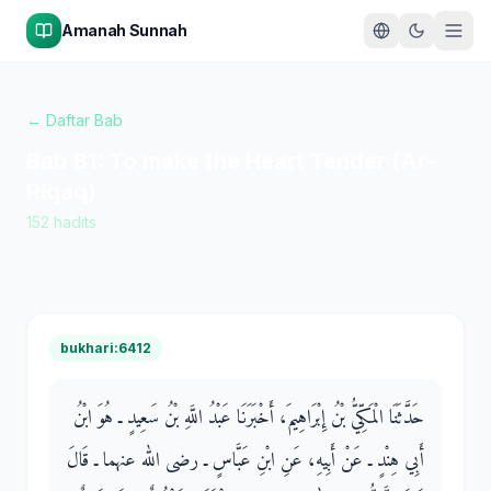
Amanah Sunnah
← Daftar Bab
Bab
81
:
To make the Heart Tender (Ar-
Riqaq)
152
hadits
bukhari:6412
حَدَّثَنَا الْمَكِّيُّ بْنُ إِبْرَاهِيمَ، أَخْبَرَنَا عَبْدُ اللَّهِ بْنُ سَعِيدٍ ـ هُوَ ابْنُ
أَبِي هِنْدٍ ـ عَنْ أَبِيهِ، عَنِ ابْنِ عَبَّاسٍ ـ رضى الله عنهما ـ قَالَ