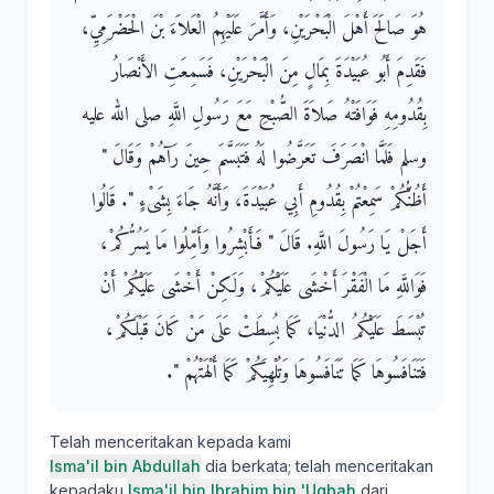
هُوَ صَالَحَ أَهْلَ الْبَحْرَيْنِ، وَأَمَّرَ عَلَيْهِمُ الْعَلاَءَ بْنَ الْحَضْرَمِيِّ،
فَقَدِمَ أَبُو عُبَيْدَةَ بِمَالٍ مِنَ الْبَحْرَيْنِ، فَسَمِعَتِ الأَنْصَارُ
بِقُدُومِهِ فَوَافَتْهُ صَلاَةَ الصُّبْحِ مَعَ رَسُولِ اللَّهِ صلى الله عليه
وسلم فَلَمَّا انْصَرَفَ تَعَرَّضُوا لَهُ فَتَبَسَّمَ حِينَ رَآهُمْ وَقَالَ ‏"‏
أَظُنُّكُمْ سَمِعْتُمْ بِقُدُومِ أَبِي عُبَيْدَةَ، وَأَنَّهُ جَاءَ بِشَىْءٍ ‏"‏‏.‏ قَالُوا
أَجَلْ يَا رَسُولَ اللَّهِ‏.‏ قَالَ ‏"‏ فَأَبْشِرُوا وَأَمِّلُوا مَا يَسُرُّكُمْ،
فَوَاللَّهِ مَا الْفَقْرَ أَخْشَى عَلَيْكُمْ، وَلَكِنْ أَخْشَى عَلَيْكُمْ أَنْ
تُبْسَطَ عَلَيْكُمُ الدُّنْيَا، كَمَا بُسِطَتْ عَلَى مَنْ كَانَ قَبْلَكُمْ،
فَتَنَافَسُوهَا كَمَا تَنَافَسُوهَا وَتُلْهِيَكُمْ كَمَا أَلْهَتْهُمْ ‏"‏‏.‏
Telah menceritakan kepada kami
Isma'il bin Abdullah
dia berkata; telah menceritakan
kepadaku
Isma'il bin Ibrahim bin 'Uqbah
dari