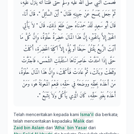
فَصَمَتَ النَّبِيُّ صلى الله عليه وسلم حَتَّى ظَنَنَّا أَنَّهُ يُنْزَلُ عَلَيْهِ،
ثُمَّ جَعَلَ يَمْسَحُ عَنْ جَبِينِهِ فَقَالَ ‏"‏ أَيْنَ السَّائِلُ ‏"‏‏.‏ قَالَ أَنَا‏.‏
قَالَ أَبُو سَعِيدٍ لَقَدْ حَمِدْنَاهُ حِينَ طَلَعَ ذَلِكَ‏.‏ قَالَ ‏"‏ لاَ يَأْتِي
الْخَيْرُ إِلاَّ بِالْخَيْرِ، إِنَّ هَذَا الْمَالَ خَضِرَةٌ حُلْوَةٌ، وَإِنَّ كُلَّ مَا
أَنْبَتَ الرَّبِيعُ يَقْتُلُ حَبَطًا أَوْ يُلِمُّ، إِلاَّ آكِلَةَ الْخَضِرَةِ، أَكَلَتْ
حَتَّى إِذَا امْتَدَّتْ خَاصِرَتَاهَا اسْتَقْبَلَتِ الشَّمْسَ، فَاجْتَرَّتْ
وَثَلَطَتْ وَبَالَتْ، ثُمَّ عَادَتْ فَأَكَلَتْ، وَإِنَّ هَذَا الْمَالَ حُلْوَةٌ،
مَنْ أَخَذَهُ بِحَقِّهِ وَوَضَعَهُ فِي حَقِّهِ، فَنِعْمَ الْمَعُونَةُ هُوَ، وَمَنْ
أَخَذَهُ بِغَيْرِ حَقِّهِ، كَانَ الَّذِي يَأْكُلُ وَلاَ يَشْبَعُ ‏"‏‏.‏
Telah menceritakan kepada kami
Isma'il
dia berkata;
telah menceritakan kepadaku
Malik
dari
Zaid bin Aslam
dari
'Atha` bin Yasar
dari