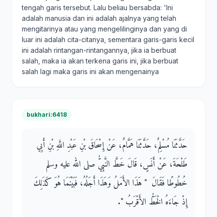
tengah garis tersebut. Lalu beliau bersabda: 'Ini
adalah manusia dan ini adalah ajalnya yang telah
mengitarinya atau yang mengelilinginya dan yang di
luar ini adalah cita-citanya, sementara garis-garis kecil
ini adalah rintangan-rintangannya, jika ia berbuat
salah, maka ia akan terkena garis ini, jika berbuat
salah lagi maka garis ini akan mengenainya
bukhari:6418
حَدَّثَنَا مُسْلِمٌ، حَدَّثَنَا هَمَّامٌ، عَنْ إِسْحَاقَ بْنِ عَبْدِ اللَّهِ بْنِ أَبِي
طَلْحَةَ، عَنْ أَنَسٍ، قَالَ خَطَّ النَّبِيُّ صلى الله عليه وسلم
خُطُوطًا فَقَالَ ‏ "‏ هَذَا الأَمَلُ وَهَذَا أَجَلُهُ، فَبَيْنَمَا هُوَ كَذَلِكَ
إِذْ جَاءَهُ الْخَطُّ الأَقْرَبُ ‏"‏‏.‏