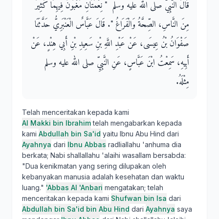
قَالَ النَّبِيُّ صلى الله عليه وسلم ‏ "‏ نِعْمَتَانِ مَغْبُونٌ فِيهِمَا كَثِيرٌ
مِنَ النَّاسِ، الصِّحَّةُ وَالْفَرَاغُ ‏"‏‏.‏ قَالَ عَبَّاسٌ الْعَنْبَرِيُّ حَدَّثَنَا
صَفْوَانُ بْنُ عِيسَى، عَنْ عَبْدِ اللَّهِ بْنِ سَعِيدِ بْنِ أَبِي هِنْدٍ، عَنْ
أَبِيهِ، سَمِعْتُ ابْنَ عَبَّاسٍ، عَنِ النَّبِيِّ صلى الله عليه وسلم
مِثْلَهُ‏.‏
Telah menceritakan kepada kami
Al Makki bin Ibrahim
telah mengabarkan kepada
kami
Abdullah bin Sa'id
yaitu Ibnu Abu Hind dari
Ayahnya
dari
Ibnu Abbas
radliallahu 'anhuma dia
berkata; Nabi shallallahu 'alaihi wasallam bersabda:
"Dua kenikmatan yang sering dilupakan oleh
kebanyakan manusia adalah kesehatan dan waktu
luang."
'Abbas Al 'Anbari
mengatakan; telah
menceritakan kepada kami
Shufwan bin Isa
dari
Abdullah bin Sa'id bin Abu Hind
dari
Ayahnya
saya