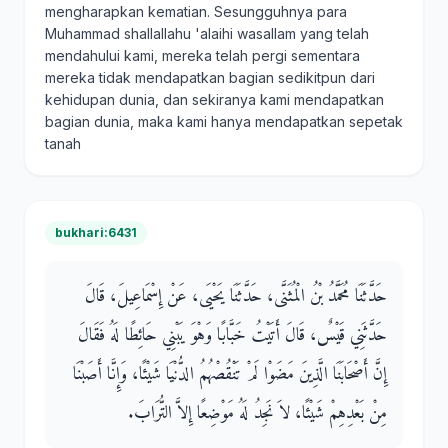
mengharapkan kematian. Sesungguhnya para
Muhammad shallallahu 'alaihi wasallam yang telah
mendahului kami, mereka telah pergi sementara
mereka tidak mendapatkan bagian sedikitpun dari
kehidupan dunia, dan sekiranya kami mendapatkan
bagian dunia, maka kami hanya mendapatkan sepetak
tanah
bukhari:6431
حَدَّثَنَا مُحَمَّدُ بْنُ الْمُثَنَّى، حَدَّثَنَا يَحْيَى، عَنْ إِسْمَاعِيلَ، قَالَ
حَدَّثَنِي قَيْسٌ، قَالَ أَتَيْتُ خَبَّابًا وَهْوَ يَبْنِي حَائِطًا لَهُ فَقَالَ
إِنَّ أَصْحَابَنَا الَّذِينَ مَضَوْا لَمْ تَنْقُصْهُمُ الدُّنْيَا شَيْئًا، وَإِنَّا أَصَبْنَا
مِنْ بَعْدِهِمْ شَيْئًا، لاَ نَجِدُ لَهُ مَوْضِعًا إِلاَّ التُّرَابَ‏.‏