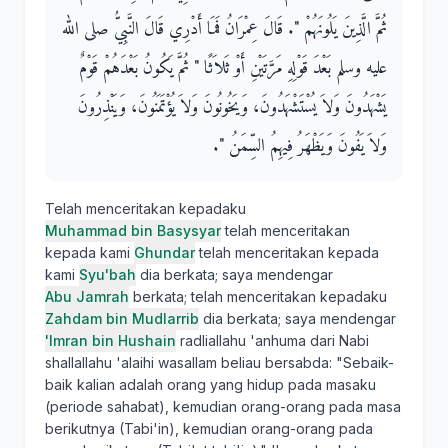
ثُمَّ الَّذِينَ يَلُونَهُمْ ‏"‏‏.‏ قَالَ عِمْرَانُ فَمَا أَدْرِي قَالَ النَّبِيُّ صلى الله
عليه وسلم بَعْدَ قَوْلِهِ مَرَّتَيْنِ أَوْ ثَلاَثًا ‏"‏ ثُمَّ يَكُونُ بَعْدَهُمْ قَوْمٌ
يَشْهَدُونَ وَلاَ يُسْتَشْهَدُونَ، وَيَخُونُونَ وَلاَ يُؤْتَمَنُونَ، وَيَنْذِرُونَ
وَلاَ يَفُونَ وَيَظْهَرُ فِيهِمُ السِّمَنُ ‏"‏‏.‏
Telah menceritakan kepadaku
Muhammad bin Basysyar
telah menceritakan
kepada kami
Ghundar
telah menceritakan kepada
kami
Syu'bah
dia berkata; saya mendengar
Abu Jamrah
berkata; telah menceritakan kepadaku
Zahdam bin Mudlarrib
dia berkata; saya mendengar
'Imran bin Hushain
radliallahu 'anhuma dari Nabi
shallallahu 'alaihi wasallam beliau bersabda: "Sebaik-
baik kalian adalah orang yang hidup pada masaku
(periode sahabat), kemudian orang-orang pada masa
berikutnya (Tabi'in), kemudian orang-orang pada