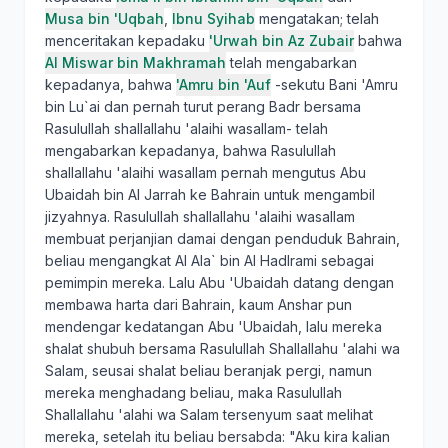
Musa bin 'Uqbah
,
Ibnu Syihab
mengatakan; telah
menceritakan kepadaku
'Urwah bin Az Zubair
bahwa
Al Miswar bin Makhramah
telah mengabarkan
kepadanya, bahwa
'Amru bin 'Auf
-sekutu Bani 'Amru
bin Lu`ai dan pernah turut perang Badr bersama
Rasulullah shallallahu 'alaihi wasallam- telah
mengabarkan kepadanya, bahwa Rasulullah
shallallahu 'alaihi wasallam pernah mengutus Abu
Ubaidah bin Al Jarrah ke Bahrain untuk mengambil
jizyahnya. Rasulullah shallallahu 'alaihi wasallam
membuat perjanjian damai dengan penduduk Bahrain,
beliau mengangkat Al Ala` bin Al Hadlrami sebagai
pemimpin mereka. Lalu Abu 'Ubaidah datang dengan
membawa harta dari Bahrain, kaum Anshar pun
mendengar kedatangan Abu 'Ubaidah, lalu mereka
shalat shubuh bersama Rasulullah Shallallahu 'alahi wa
Salam, seusai shalat beliau beranjak pergi, namun
mereka menghadang beliau, maka Rasulullah
Shallallahu 'alahi wa Salam tersenyum saat melihat
mereka, setelah itu beliau bersabda: "Aku kira kalian