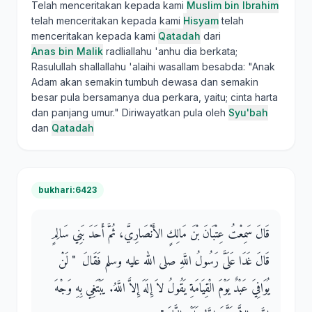
Telah menceritakan kepada kami
Muslim bin Ibrahim
telah menceritakan kepada kami
Hisyam
telah
menceritakan kepada kami
Qatadah
dari
Anas bin Malik
radliallahu 'anhu dia berkata;
Rasulullah shallallahu 'alaihi wasallam besabda: "Anak
Adam akan semakin tumbuh dewasa dan semakin
besar pula bersamanya dua perkara, yaitu; cinta harta
dan panjang umur." Diriwayatkan pula oleh
Syu'bah
dan
Qatadah
bukhari:6423
قَالَ سَمِعْتُ عِتْبَانَ بْنَ مَالِكٍ الأَنْصَارِيَّ، ثُمَّ أَحَدَ بَنِي سَالِمٍ
قَالَ غَدَا عَلَىَّ رَسُولُ اللَّهِ صلى الله عليه وسلم فَقَالَ ‏ "‏ لَنْ
يُوَافِيَ عَبْدٌ يَوْمَ الْقِيَامَةِ يَقُولُ لاَ إِلَهَ إِلاَّ اللَّهُ‏.‏ يَبْتَغِي بِهِ وَجْهَ