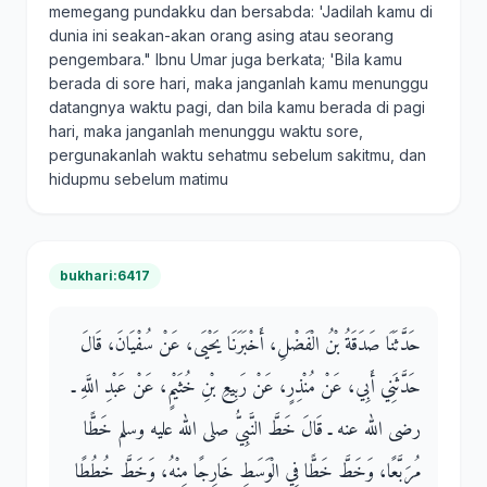
memegang pundakku dan bersabda: 'Jadilah kamu di
dunia ini seakan-akan orang asing atau seorang
pengembara." Ibnu Umar juga berkata; 'Bila kamu
berada di sore hari, maka janganlah kamu menunggu
datangnya waktu pagi, dan bila kamu berada di pagi
hari, maka janganlah menunggu waktu sore,
pergunakanlah waktu sehatmu sebelum sakitmu, dan
hidupmu sebelum matimu
bukhari:6417
حَدَّثَنَا صَدَقَةُ بْنُ الْفَضْلِ، أَخْبَرَنَا يَحْيَى، عَنْ سُفْيَانَ، قَالَ
حَدَّثَنِي أَبِي، عَنْ مُنْذِرٍ، عَنْ رَبِيعِ بْنِ خُثَيْمٍ، عَنْ عَبْدِ اللَّهِ ـ
رضى الله عنه ـ قَالَ خَطَّ النَّبِيُّ صلى الله عليه وسلم خَطًّا
مُرَبَّعًا، وَخَطَّ خَطًّا فِي الْوَسَطِ خَارِجًا مِنْهُ، وَخَطَّ خُطُطًا