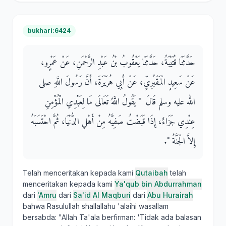
bukhari:6424
حَدَّثَنَا قُتَيْبَةُ، حَدَّثَنَا يَعْقُوبُ بْنُ عَبْدِ الرَّحْمَنِ، عَنْ عَمْرٍو،
عَنْ سَعِيدٍ الْمَقْبُرِيِّ، عَنْ أَبِي هُرَيْرَةَ، أَنَّ رَسُولَ اللَّهِ صلى
الله عليه وسلم قَالَ ‏ "‏ يَقُولُ اللَّهُ تَعَالَى مَا لِعَبْدِي الْمُؤْمِنِ
عِنْدِي جَزَاءٌ، إِذَا قَبَضْتُ صَفِيَّهُ مِنْ أَهْلِ الدُّنْيَا، ثُمَّ احْتَسَبَهُ
إِلاَّ الْجَنَّةُ ‏"‏‏.‏
Telah menceritakan kepada kami
Qutaibah
telah
menceritakan kepada kami
Ya'qub bin Abdurrahman
dari
'Amru
dari
Sa'id Al Maqburi
dari
Abu Hurairah
bahwa Rasulullah shallallahu 'alaihi wasallam
bersabda: "Allah Ta'ala berfirman: 'Tidak ada balasan