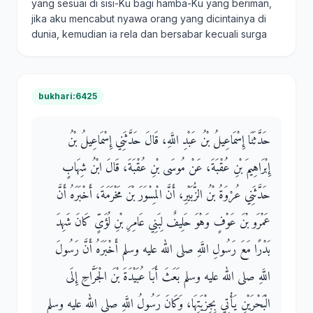
yang sesuai di sisi-Ku bagi hamba-Ku yang beriman,
jika aku mencabut nyawa orang yang dicintainya di
dunia, kemudian ia rela dan bersabar kecuali surga
bukhari:6425
حَدَّثَنَا إِسْمَاعِيلُ بْنُ عَبْدِ اللَّهِ، قَالَ حَدَّثَنِي إِسْمَاعِيلُ بْنُ
إِبْرَاهِيمَ بْنِ عُقْبَةَ، عَنْ مُوسَى بْنِ عُقْبَةَ، قَالَ ابْنُ شِهَابٍ
حَدَّثَنِي عُرْوَةُ بْنُ الزُّبَيْرِ، أَنَّ الْمِسْوَرَ بْنَ مَخْرَمَةَ، أَخْبَرَهُ أَنَّ
عَمْرَو بْنَ عَوْفٍ وَهْوَ حَلِيفٌ لِبَنِي عَامِرِ بْنِ لُؤَىٍّ كَانَ شَهِدَ
بَدْرًا مَعَ رَسُولِ اللَّهِ صلى الله عليه وسلم أَخْبَرَهُ أَنَّ رَسُولَ
اللَّهِ صلى الله عليه وسلم بَعَثَ أَبَا عُبَيْدَةَ بْنَ الْجَرَّاحِ إِلَى
الْبَحْرَيْنِ يَأْتِي بِجِزْيَتِهَا، وَكَانَ رَسُولُ اللَّهِ صلى الله عليه وسلم