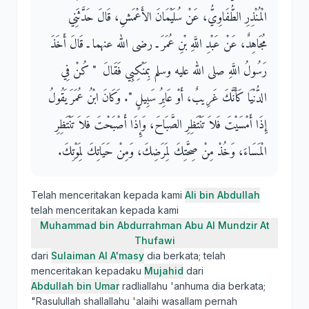
الْمُنْذِرِ الطُّفَاوِيُّ، عَنْ سُلَيْمَانَ الأَعْمَشِ، قَالَ حَدَّثَنِي
مُجَاهِدٌ، عَنْ عَبْدِ اللَّهِ بْنِ عُمَرَ ـ رضى الله عنهما ـ قَالَ أَخَذَ
رَسُولُ اللَّهِ صلى الله عليه وسلم بِمَنْكِبِي فَقَالَ ‏ "‏ كُنْ فِي
الدُّنْيَا كَأَنَّكَ غَرِيبٌ، أَوْ عَابِرُ سَبِيلٍ ‏"‏‏.‏ وَكَانَ ابْنُ عُمَرَ يَقُولُ
إِذَا أَمْسَيْتَ فَلاَ تَنْتَظِرِ الصَّبَاحَ، وَإِذَا أَصْبَحْتَ فَلاَ تَنْتَظِرِ
الْمَسَاءَ، وَخُذْ مِنْ صِحَّتِكَ لِمَرَضِكَ، وَمِنْ حَيَاتِكَ لِمَوْتِكَ‏.‏
Telah menceritakan kepada kami
Ali bin Abdullah
telah menceritakan kepada kami
Muhammad bin Abdurrahman Abu Al Mundzir At
Thufawi
dari
Sulaiman Al A'masy
dia berkata; telah
menceritakan kepadaku
Mujahid
dari
Abdullah bin Umar
radliallahu 'anhuma dia berkata;
"Rasulullah shallallahu 'alaihi wasallam pernah