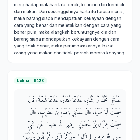
menghadap matahari lalu berak, kencing dan kembali
dan makan. Dan sesungguhnya harta itu terasa manis,
maka barang siapa mendapatkan kekayaan dengan
cara yang benar dan meletakkan dengan cara yang
benar pula, maka alangkah beruntungnya dia dan
barang siapa mendapatkan kekayaan dengan cara
yang tidak benar, maka perumpamaannya ibarat
orang yang makan dan tidak pernah merasa kenyang
bukhari:6428
حَدَّثَنِي مُحَمَّدُ بْنُ بَشَّارٍ، حَدَّثَنَا غُنْدَرٌ، حَدَّثَنَا شُعْبَةُ، قَالَ
سَمِعْتُ أَبَا جَمْرَةَ، قَالَ حَدَّثَنِي زَهْدَمُ بْنُ مُضَرِّبٍ، قَالَ
سَمِعْتُ عِمْرَانَ بْنَ حُصَيْنٍ ـ رضى الله عنهما ـ عَنِ النَّبِيِّ
صلى الله عليه وسلم قَالَ ‏"‏ خَيْرُكُمْ قَرْنِي، ثُمَّ الَّذِينَ يَلُونَهُمْ،