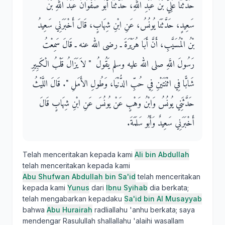
حَدَّثَنَا عَلِيُّ بْنُ عَبْدِ اللَّهِ، حَدَّثَنَا أَبُو صَفْوَانَ عَبْدُ اللَّهِ بْنُ
سَعِيدٍ، حَدَّثَنَا يُونُسُ، عَنِ ابْنِ شِهَابٍ، قَالَ أَخْبَرَنِي سَعِيدُ
بْنُ الْمُسَيَّبِ، أَنَّ أَبَا هُرَيْرَةَ ـ رضى الله عنه ـ قَالَ سَمِعْتُ
رَسُولَ اللَّهِ صلى الله عليه وسلم يَقُولُ ‏ "‏ لاَ يَزَالُ قَلْبُ الْكَبِيرِ
شَابًّا فِي اثْنَتَيْنِ فِي حُبِّ الدُّنْيَا، وَطُولِ الأَمَلِ ‏"‏‏.‏ قَالَ اللَّيْثُ
حَدَّثَنِي يُونُسُ وَابْنُ وَهْبٍ عَنْ يُونُسَ عَنِ ابْنِ شِهَابٍ قَالَ
أَخْبَرَنِي سَعِيدٌ وَأَبُو سَلَمَةَ‏.‏
Telah menceritakan kepada kami
Ali bin Abdullah
telah menceritakan kepada kami
Abu Shufwan Abdullah bin Sa'id
telah menceritakan
kepada kami
Yunus
dari
Ibnu Syihab
dia berkata;
telah mengabarkan kepadaku
Sa'id bin Al Musayyab
bahwa
Abu Hurairah
radliallahu 'anhu berkata; saya
mendengar Rasulullah shallallahu 'alaihi wasallam