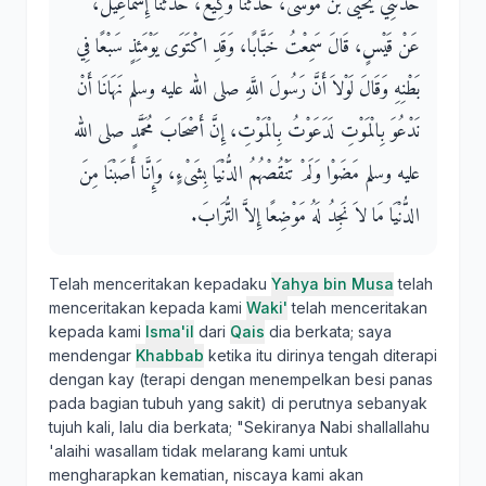
حَدَّثَنِي يَحْيَى بْنُ مُوسَى، حَدَّثَنَا وَكِيعٌ، حَدَّثَنَا إِسْمَاعِيلُ،
عَنْ قَيْسٍ، قَالَ سَمِعْتُ خَبَّابًا، وَقَدِ اكْتَوَى يَوْمَئِذٍ سَبْعًا فِي
بَطْنِهِ وَقَالَ لَوْلاَ أَنَّ رَسُولَ اللَّهِ صلى الله عليه وسلم نَهَانَا أَنْ
نَدْعُوَ بِالْمَوْتِ لَدَعَوْتُ بِالْمَوْتِ، إِنَّ أَصْحَابَ مُحَمَّدٍ صلى الله
عليه وسلم مَضَوْا وَلَمْ تَنْقُصْهُمُ الدُّنْيَا بِشَىْءٍ، وَإِنَّا أَصَبْنَا مِنَ
الدُّنْيَا مَا لاَ نَجِدُ لَهُ مَوْضِعًا إِلاَّ التُّرَابَ‏.‏
Telah menceritakan kepadaku
Yahya bin Musa
telah
menceritakan kepada kami
Waki'
telah menceritakan
kepada kami
Isma'il
dari
Qais
dia berkata; saya
mendengar
Khabbab
ketika itu dirinya tengah diterapi
dengan kay (terapi dengan menempelkan besi panas
pada bagian tubuh yang sakit) di perutnya sebanyak
tujuh kali, lalu dia berkata; "Sekiranya Nabi shallallahu
'alaihi wasallam tidak melarang kami untuk
mengharapkan kematian, niscaya kami akan