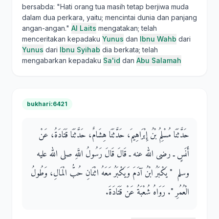
bersabda: "Hati orang tua masih tetap berjiwa muda
dalam dua perkara, yaitu; mencintai dunia dan panjang
angan-angan."
Al Laits
mengatakan; telah
menceritakan kepadaku
Yunus
dan
Ibnu Wahb
dari
Yunus
dari
Ibnu Syihab
dia berkata; telah
mengabarkan kepadaku
Sa'id
dan
Abu Salamah
bukhari:6421
حَدَّثَنَا مُسْلِمُ بْنُ إِبْرَاهِيمَ، حَدَّثَنَا هِشَامٌ، حَدَّثَنَا قَتَادَةُ، عَنْ
أَنَسٍ ـ رضى الله عنه ـ قَالَ قَالَ رَسُولُ اللَّهِ صلى الله عليه
وسلم ‏ "‏ يَكْبَرُ ابْنُ آدَمَ وَيَكْبَرُ مَعَهُ اثْنَانِ حُبُّ الْمَالِ، وَطُولُ
الْعُمُرِ ‏"‏‏.‏ رَوَاهُ شُعْبَةُ عَنْ قَتَادَةَ‏.‏