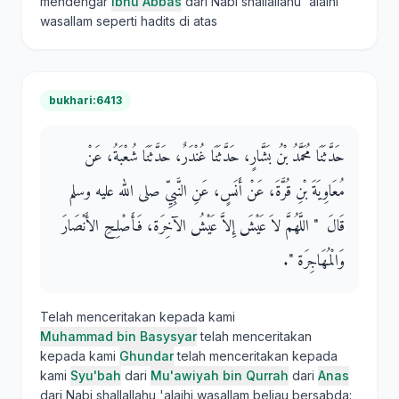
mendengar
Ibnu Abbas
dari Nabi shallallahu 'alaihi
wasallam seperti hadits di atas
bukhari:6413
حَدَّثَنَا مُحَمَّدُ بْنُ بَشَّارٍ، حَدَّثَنَا غُنْدَرٌ، حَدَّثَنَا شُعْبَةُ، عَنْ
مُعَاوِيَةَ بْنِ قُرَّةَ، عَنْ أَنَسٍ، عَنِ النَّبِيِّ صلى الله عليه وسلم
قَالَ ‏ "‏ اللَّهُمَّ لاَ عَيْشَ إِلاَّ عَيْشُ الآخِرَة، فَأَصْلِحِ الأَنْصَارَ
وَالْمُهَاجِرَة ‏"‏‏.‏
Telah menceritakan kepada kami
Muhammad bin Basysyar
telah menceritakan
kepada kami
Ghundar
telah menceritakan kepada
kami
Syu'bah
dari
Mu'awiyah bin Qurrah
dari
Anas
dari Nabi shallallahu 'alaihi wasallam beliau bersabda: