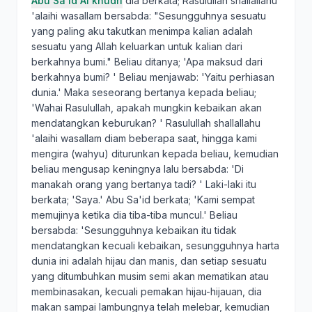
Abu Sa'id Al khudri
dia berkata; Rasulullah shallallahu
'alaihi wasallam bersabda: "Sesungguhnya sesuatu
yang paling aku takutkan menimpa kalian adalah
sesuatu yang Allah keluarkan untuk kalian dari
berkahnya bumi." Beliau ditanya; 'Apa maksud dari
berkahnya bumi? ' Beliau menjawab: 'Yaitu perhiasan
dunia.' Maka seseorang bertanya kepada beliau;
'Wahai Rasulullah, apakah mungkin kebaikan akan
mendatangkan keburukan? ' Rasulullah shallallahu
'alaihi wasallam diam beberapa saat, hingga kami
mengira (wahyu) diturunkan kepada beliau, kemudian
beliau mengusap keningnya lalu bersabda: 'Di
manakah orang yang bertanya tadi? ' Laki-laki itu
berkata; 'Saya.' Abu Sa'id berkata; 'Kami sempat
memujinya ketika dia tiba-tiba muncul.' Beliau
bersabda: 'Sesungguhnya kebaikan itu tidak
mendatangkan kecuali kebaikan, sesungguhnya harta
dunia ini adalah hijau dan manis, dan setiap sesuatu
yang ditumbuhkan musim semi akan mematikan atau
membinasakan, kecuali pemakan hijau-hijauan, dia
makan sampai lambungnya telah melebar, kemudian