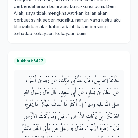
perbendaharaan bumi atau kunci-kunci bumi. Demi
Allah, saya tidak mengkhawatirkan kalian akan
berbuat syirik sepeninggalku, namun yang justru aku
khawatirkan atas kalian adalah kalian bersaing
terhadap kekayaan-kekayaan bumi
bukhari:6427
حَدَّثَنَا إِسْمَاعِيلُ، قَالَ حَدَّثَنِي مَالِكٌ، عَنْ زَيْدِ بْنِ أَسْلَمَ،
عَنْ عَطَاءِ بْنِ يَسَارٍ، عَنْ أَبِي سَعِيدٍ، قَالَ قَالَ رَسُولُ اللَّهِ
صلى الله عليه وسلم ‏"‏ إِنَّ أَكْثَرَ مَا أَخَافُ عَلَيْكُمْ مَا يُخْرِجُ
اللَّهُ لَكُمْ مِنْ بَرَكَاتِ الأَرْضِ ‏"‏‏.‏ قِيلَ وَمَا بَرَكَاتُ الأَرْضِ
قَالَ ‏"‏ زَهْرَةُ الدُّنْيَا ‏"‏‏.‏ فَقَالَ لَهُ رَجُلٌ هَلْ يَأْتِي الْخَيْرُ بِالشَّرِّ