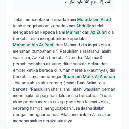
اللَّهِ، إِلاَّ حَرَّمَ اللَّهُ عَلَيْهِ النَّارَ ‏"‏‏.‏
Telah menceritakan kepada kami
Mu'adz bin Asad
telah mengabarkan kepada kami
Abdullah
telah
mengabarkan kepada kami
Ma'mar
dari
Az Zuhri
dia
berkata; telah mengabarkan kepadaku
Mahmud bin Ar Rabi'
dan Mahmud dia ingat ketika
menahan (tumpahan air) Rasulullah shallallahu 'alaihi
wasallam, Az Zuhri berkata; "Dan dia (Mahmud)
pernah menahan air yang ditumpahkan beliau dari
ember ketika berada di rumah mereka (kaumnya), dia
berkata; saya mendengar
'Itban bin Malik Al Anshari
-dia adalah salah seorang (imam) Bani Salim- dia
berkata; 'Rasulullah shallallahu 'alaihi wasallam pernah
menemuiku di pagi hari, lalu beliau bersabda: 'Tidak
akan pernah merasa cukup pada hari Kiamat kelak,
seorang hamba mengucapkan 'Laa ilaaha illallah'
dengan mengharap ridla Allah, melainkan Allah akan
mengharamkan neraka atasnya