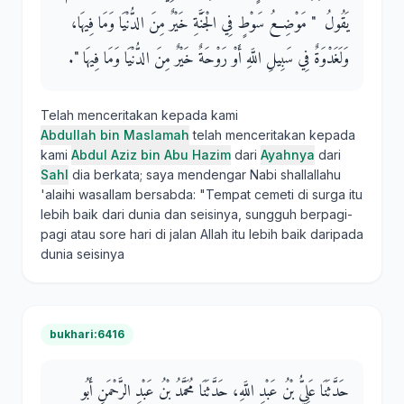
يَقُولُ ‏ "‏ مَوْضِعُ سَوْطٍ فِي الْجَنَّةِ خَيْرٌ مِنَ الدُّنْيَا وَمَا فِيهَا،
وَلَغَدْوَةٌ فِي سَبِيلِ اللَّهِ أَوْ رَوْحَةٌ خَيْرٌ مِنَ الدُّنْيَا وَمَا فِيهَا ‏"‏‏.‏
Telah menceritakan kepada kami
Abdullah bin Maslamah
telah menceritakan kepada
kami
Abdul Aziz bin Abu Hazim
dari
Ayahnya
dari
Sahl
dia berkata; saya mendengar Nabi shallallahu
'alaihi wasallam bersabda: "Tempat cemeti di surga itu
lebih baik dari dunia dan seisinya, sungguh berpagi-
pagi atau sore hari di jalan Allah itu lebih baik daripada
dunia seisinya
bukhari:6416
حَدَّثَنَا عَلِيُّ بْنُ عَبْدِ اللَّهِ، حَدَّثَنَا مُحَمَّدُ بْنُ عَبْدِ الرَّحْمَنِ أَبُو