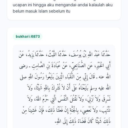
ucapan ini hingga aku mengandai-andai kalaulah aku
belum masuk Islam sebelum itu
bukhari:6873
حَدَّثَنَا عَبْدُ اللَّهِ بْنُ يُوسُفَ، حَدَّثَنَا اللَّيْثُ، حَدَّثَنَا يَزِيدُ، عَنْ
أَبِي الْخَيْرِ، عَنِ الصُّنَابِحِيِّ، عَنْ عُبَادَةَ بْنِ الصَّامِتِ ـ رضى
الله عنه ـ قَالَ إِنِّي مِنَ النُّقَبَاءِ الَّذِينَ بَايَعُوا رَسُولَ اللَّهِ صلى
الله عليه وسلم بَايَعْنَاهُ عَلَى أَنْ لاَ نُشْرِكَ بِاللَّهِ شَيْئًا، وَلاَ
نَسْرِقَ وَلاَ نَزْنِيَ، وَلاَ نَقْتُلَ النَّفْسَ الَّتِي حَرَّمَ اللَّهُ، وَلاَ
نَنْتَهِبَ، وَلاَ نَعْصِيَ، بِالْجَنَّةِ إِنْ فَعَلْنَا ذَلِكَ، فَإِنْ غَشِينَا مِنْ
ذَلِكَ شَيْئًا كَانَ قَضَاءُ ذَلِكَ إِلَى اللَّهِ‏.‏