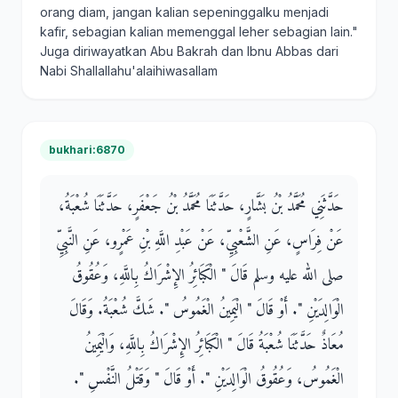
orang diam, jangan kalian sepeninggalku menjadi
kafir, sebagian kalian memenggal leher sebagian lain."
Juga diriwayatkan Abu Bakrah dan Ibnu Abbas dari
Nabi Shallallahu'alaihiwasallam
bukhari:6870
حَدَّثَنِي مُحَمَّدُ بْنُ بَشَّارٍ، حَدَّثَنَا مُحَمَّدُ بْنُ جَعْفَرٍ، حَدَّثَنَا شُعْبَةُ،
عَنْ فِرَاسٍ، عَنِ الشَّعْبِيِّ، عَنْ عَبْدِ اللَّهِ بْنِ عَمْرٍو، عَنِ النَّبِيِّ
صلى الله عليه وسلم قَالَ ‏"‏ الْكَبَائِرُ الإِشْرَاكُ بِاللَّهِ، وَعُقُوقُ
الْوَالِدَيْنِ ‏"‏‏.‏ أَوْ قَالَ ‏"‏ الْيَمِينُ الْغَمُوسُ ‏"‏‏.‏ شَكَّ شُعْبَةُ‏.‏ وَقَالَ
مُعَاذٌ حَدَّثَنَا شُعْبَةُ قَالَ ‏"‏ الْكَبَائِرُ الإِشْرَاكُ بِاللَّهِ، وَالْيَمِينُ
الْغَمُوسُ، وَعُقُوقُ الْوَالِدَيْنِ ‏"‏‏.‏ أَوْ قَالَ ‏"‏ وَقَتْلُ النَّفْسِ ‏"‏‏.‏