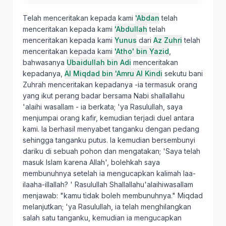
Telah menceritakan kepada kami
'Abdan
telah
menceritakan kepada kami
'Abdullah
telah
menceritakan kepada kami
Yunus
dari
Az Zuhri
telah
menceritakan kepada kami
'Atho' bin Yazid
,
bahwasanya
Ubaidullah bin Adi
menceritakan
kepadanya,
Al Miqdad bin 'Amru Al Kindi
sekutu bani
Zuhrah menceritakan kepadanya -ia termasuk orang
yang ikut perang badar bersama Nabi shallallahu
'alaihi wasallam - ia berkata; 'ya Rasulullah, saya
menjumpai orang kafir, kemudian terjadi duel antara
kami. Ia berhasil menyabet tanganku dengan pedang
sehingga tanganku putus. Ia kemudian bersembunyi
dariku di sebuah pohon dan mengatakan; 'Saya telah
masuk Islam karena Allah', bolehkah saya
membunuhnya setelah ia mengucapkan kalimah laa-
ilaaha-illallah? ' Rasulullah Shallallahu'alaihiwasallam
menjawab: "kamu tidak boleh membunuhnya." Miqdad
melanjutkan; 'ya Rasulullah, ia telah menghilangkan
salah satu tanganku, kemudian ia mengucapkan