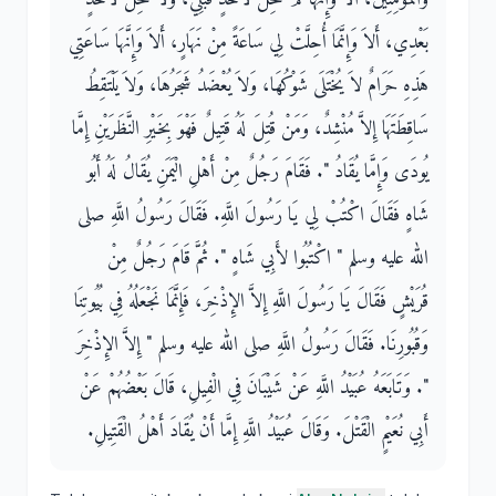
بَعْدِي، أَلاَ وَإِنَّمَا أُحِلَّتْ لِي سَاعَةً مِنْ نَهَارٍ، أَلاَ وَإِنَّهَا سَاعَتِي
هَذِهِ حَرَامٌ لاَ يُخْتَلَى شَوْكُهَا، وَلاَ يُعْضَدُ شَجَرُهَا، وَلاَ يَلْتَقِطُ
سَاقِطَتَهَا إِلاَّ مُنْشِدٌ، وَمَنْ قُتِلَ لَهُ قَتِيلٌ فَهْوَ بِخَيْرِ النَّظَرَيْنِ إِمَّا
يُودَى وَإِمَّا يُقَادُ ‏"‏‏.‏ فَقَامَ رَجُلٌ مِنْ أَهْلِ الْيَمَنِ يُقَالُ لَهُ أَبُو
شَاهٍ فَقَالَ اكْتُبْ لِي يَا رَسُولَ اللَّهِ‏.‏ فَقَالَ رَسُولُ اللَّهِ صلى
الله عليه وسلم ‏"‏ اكْتُبُوا لأَبِي شَاهٍ ‏"‏‏.‏ ثُمَّ قَامَ رَجُلٌ مِنْ
قُرَيْشٍ فَقَالَ يَا رَسُولَ اللَّهِ إِلاَّ الإِذْخِرَ، فَإِنَّمَا نَجْعَلُهُ فِي بُيُوتِنَا
وَقُبُورِنَا‏.‏ فَقَالَ رَسُولُ اللَّهِ صلى الله عليه وسلم ‏"‏ إِلاَّ الإِذْخِرَ
‏"‏‏.‏ وَتَابَعَهُ عُبَيْدُ اللَّهِ عَنْ شَيْبَانَ فِي الْفِيلِ، قَالَ بَعْضُهُمْ عَنْ
أَبِي نُعَيْمٍ الْقَتْلَ‏.‏ وَقَالَ عُبَيْدُ اللَّهِ إِمَّا أَنْ يُقَادَ أَهْلُ الْقَتِيلِ‏.‏