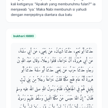
kali ketiganya: "Apakah yang membunuhmu fulan?" ia
menjawab 'iya.' Maka Nabi membunuh si yahudi
dengan menjepitnya diantara dua batu
bukhari:6880
حَدَّثَنَا أَبُو نُعَيْمٍ، حَدَّثَنَا شَيْبَانُ، عَنْ يَحْيَى، عَنْ أَبِي سَلَمَةَ،
عَنْ أَبِي هُرَيْرَةَ، أَنَّ خُزَاعَةَ، قَتَلُوا رَجُلاً‏.‏ وَقَالَ عَبْدُ اللَّهِ بْنُ
رَجَاءٍ حَدَّثَنَا حَرْبٌ عَنْ يَحْيَى حَدَّثَنَا أَبُو سَلَمَةَ حَدَّثَنَا أَبُو
هُرَيْرَةَ أَنَّهُ عَامَ فَتْحِ مَكَّةَ قَتَلَتْ خُزَاعَةُ رَجُلاً مِنْ بَنِي لَيْثٍ
بِقَتِيلٍ لَهُمْ فِي الْجَاهِلِيَّةِ، فَقَامَ رَسُولُ اللَّهِ صلى الله عليه وسلم
فَقَالَ ‏"‏ إِنَّ اللَّهَ حَبَسَ عَنْ مَكَّةَ الْفِيلَ وَسَلَّطَ عَلَيْهِمْ رَسُولَهُ
وَالْمُؤْمِنِينَ، أَلاَ وَإِنَّهَا لَمْ تَحِلَّ لأَحَدٍ قَبْلِي، وَلاَ تَحِلُّ لأَحَدٍ