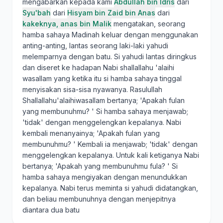
mengabarkan kepada kami
Abdullah bin Idris
dari
Syu'bah
dari
Hisyam bin Zaid bin Anas
dari
kakeknya, anas bin Malik
mengatakan, seorang
hamba sahaya Madinah keluar dengan menggunakan
anting-anting, lantas seorang laki-laki yahudi
melemparnya dengan batu. Si yahudi lantas diringkus
dan diseret ke hadapan Nabi shallallahu 'alaihi
wasallam yang ketika itu si hamba sahaya tinggal
menyisakan sisa-sisa nyawanya. Rasulullah
Shallallahu'alaihiwasallam bertanya; 'Apakah fulan
yang membunuhmu? ' Si hamba sahaya menjawab;
'tidak' dengan menggelengkan kepalanya. Nabi
kembali menanyainya; 'Apakah fulan yang
membunuhmu? ' Kembali ia menjawab; 'tidak' dengan
menggelengkan kepalanya. Untuk kali ketiganya Nabi
bertanya; 'Apakah yang membunuhmu fula? ' Si
hamba sahaya mengiyakan dengan menundukkan
kepalanya. Nabi terus meminta si yahudi didatangkan,
dan beliau membunuhnya dengan menjepitnya
diantara dua batu