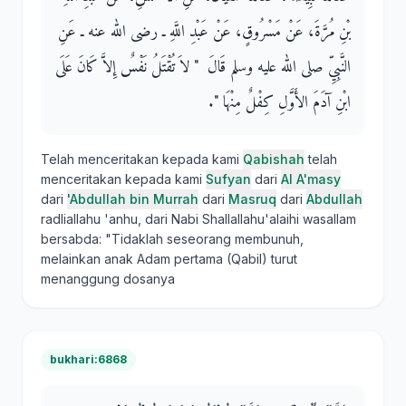
بْنِ مُرَّةَ، عَنْ مَسْرُوقٍ، عَنْ عَبْدِ اللَّهِ ـ رضى الله عنه ـ عَنِ
النَّبِيِّ صلى الله عليه وسلم قَالَ ‏ "‏ لاَ تُقْتَلُ نَفْسٌ إِلاَّ كَانَ عَلَى
ابْنِ آدَمَ الأَوَّلِ كِفْلٌ مِنْهَا ‏"‏‏.‏
Telah menceritakan kepada kami
Qabishah
telah
menceritakan kepada kami
Sufyan
dari
Al A'masy
dari
'Abdullah bin Murrah
dari
Masruq
dari
Abdullah
radliallahu 'anhu, dari Nabi Shallallahu'alaihi wasallam
bersabda: "Tidaklah seseorang membunuh,
melainkan anak Adam pertama (Qabil) turut
menanggung dosanya
bukhari:6868