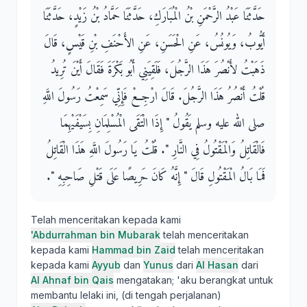
حَدَّثَنَا عَبْدُ الرَّحْمَنِ بْنُ الْمُبَارَكِ، حَدَّثَنَا حَمَّادُ بْنُ زَيْدٍ، حَدَّثَنَا
أَيُّوبُ، وَيُونُسُ، عَنِ الْحَسَنِ، عَنِ الأَحْنَفِ بْنِ قَيْسٍ، قَالَ
ذَهَبْتُ لأَنْصُرَ هَذَا الرَّجُلَ، فَلَقِيَنِي أَبُو بَكْرَةَ فَقَالَ أَيْنَ تُرِيدُ
قُلْتُ أَنْصُرُ هَذَا الرَّجُلَ‏.‏ قَالَ ارْجِعْ فَإِنِّي سَمِعْتُ رَسُولَ اللَّهِ
صلى الله عليه وسلم يَقُولُ ‏"‏ إِذَا الْتَقَى الْمُسْلِمَانِ بِسَيْفَيْهِمَا
فَالْقَاتِلُ وَالْمَقْتُولُ فِي النَّارِ ‏"‏‏.‏ قُلْتُ يَا رَسُولَ اللَّهِ هَذَا الْقَاتِلُ
فَمَا بَالُ الْمَقْتُولِ قَالَ ‏"‏ إِنَّهُ كَانَ حَرِيصًا عَلَى قَتْلِ صَاحِبِهِ ‏"‏‏.‏
Telah menceritakan kepada kami
'Abdurrahman bin Mubarak
telah menceritakan
kepada kami
Hammad bin Zaid
telah menceritakan
kepada kami
Ayyub
dan
Yunus
dari
Al Hasan
dari
Al Ahnaf bin Qais
mengatakan; 'aku berangkat untuk
membantu lelaki ini, (di tengah perjalanan)