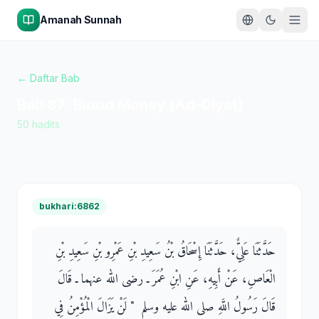
Amanah Sunnah
← Daftar Bab
Bab
87
:
Blood Money (Ad-Diyat)
50
hadits
bukhari:6862
حَدَّثَنَا عَلِيٌّ، حَدَّثَنَا إِسْحَاقُ بْنُ سَعِيدِ بْنِ عَمْرِو بْنِ سَعِيدِ بْنِ
الْعَاصِ، عَنْ أَبِيهِ، عَنِ ابْنِ عُمَرَ ـ رضى الله عنهما ـ قَالَ
قَالَ رَسُولُ اللَّهِ صلى الله عليه وسلم ‏ "‏ لَنْ يَزَالَ الْمُؤْمِنُ فِي