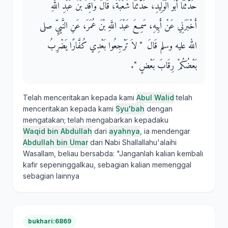
حَدَّثَنَا أَبُو الْوَلِيدِ، حَدَّثَنَا شُعْبَةُ، قَالَ وَاقِدُ بْنُ عَبْدِ اللَّهِ
أَخْبَرَنِي عَنْ أَبِيهِ، سَمِعَ عَبْدَ اللَّهِ بْنَ عُمَرَ، عَنِ النَّبِيِّ صلى
الله عليه وسلم قَالَ ‏ "‏ لاَ تَرْجِعُوا بَعْدِي كُفَّارًا يَضْرِبُ
بَعْضُكُمْ رِقَابَ بَعْضٍ ‏"‏‏.‏
Telah menceritakan kepada kami
Abul Walid
telah
menceritakan kepada kami
Syu'bah
dengan
mengatakan; telah mengabarkan kepadaku
Waqid bin Abdullah
dari
ayahnya
, ia mendengar
Abdullah bin Umar
dari Nabi Shallallahu'alaihi
Wasallam, beliau bersabda: "Janganlah kalian kembali
kafir sepeninggalkau, sebagian kalian memenggal
sebagian lainnya
bukhari:6869