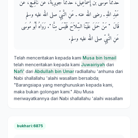
حَدَّثَنَا مُوسَى بْنُ إِسْمَاعِيلَ، حَدَّثَنَا جُوَيْرِيَةُ، عَنْ نَافِعٍ، عَنْ
عَبْدِ اللَّهِ ـ رضى الله عنه ـ عَنِ النَّبِيِّ صلى الله عليه وسلم
قَالَ ‏ "‏ مَنْ حَمَلَ عَلَيْنَا السِّلاَحَ فَلَيْسَ مِنَّا ‏"‏‏.‏ رَوَاهُ أَبُو مُوسَى
عَنِ النَّبِيِّ صلى الله عليه وسلم‏.‏
Telah menceritakan kepada kami
Musa bin Ismail
telah menceritakan kepada kami
Juwairiyah
dari
Nafi'
dari
Abdullah bin Umar
radliallahu 'anhuma dari
Nabi shallallahu 'alaihi wasallam bersabda;
"Barangsiapa yang menghunuskan kepada kami,
maka bukan golongan kami." Abu Musa
meriwayatkannya dari Nabi shallallahu 'alaihi wasallam
bukhari:6875