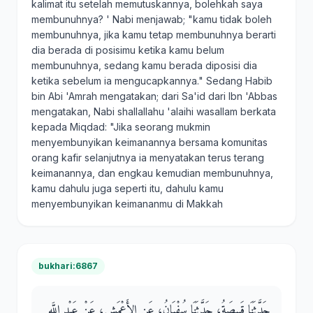
kalimat itu setelah memutuskannya, bolehkah saya
membunuhnya? ' Nabi menjawab; "kamu tidak boleh
membunuhnya, jika kamu tetap membunuhnya berarti
dia berada di posisimu ketika kamu belum
membunuhnya, sedang kamu berada diposisi dia
ketika sebelum ia mengucapkannya." Sedang Habib
bin Abi 'Amrah mengatakan; dari Sa'id dari Ibn 'Abbas
mengatakan, Nabi shallallahu 'alaihi wasallam berkata
kepada Miqdad: "Jika seorang mukmin
menyembunyikan keimanannya bersama komunitas
orang kafir selanjutnya ia menyatakan terus terang
keimanannya, dan engkau kemudian membunuhnya,
kamu dahulu juga seperti itu, dahulu kamu
menyembunyikan keimananmu di Makkah
bukhari:6867
حَدَّثَنَا قَبِيصَةُ، حَدَّثَنَا سُفْيَانُ، عَنِ الأَعْمَشِ، عَنْ عَبْدِ اللَّهِ