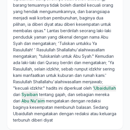
barang temuannya tidak boleh diambil kecuali orang
yang hendak mengumumkannya, dan barangsiapa
menjadi wali korban pembunuhan, baginya dua
pilihan, ia diberi diyat atau diberi kesempatan untuk
membalas qisas." Lantas berdirilah seorang laki-laki
penduduk yaman yang dikenal dengan nama Abu
Syah dan mengatakan; 'Tuliskan untukku Ya
Rasulullah! ' Rasulullah Shallallahu'alaihiwasallam
mengatakan; "tuliskanlah untuk Abu Syah." Kemudian
ada laki-laki dari Qurasy berdiri dan mengatakan; 'Ya
Rasulullah, selain idzkhir, sebab rumput idzkhir sering
kami manfaatkan untuk kuburan dan rumah kami.'
Rasulullah Shallallahu'alaihiwasallam menjawab;
"kecuali idzkhir." hadits ini diperkuat oleh
'Ubaidullah
dari
Syaiban
tentang gajah, dan sebagian mereka
dari
Abu Nu'aim
mengatakan dengan redaksi
baginya kesempatan membunuh balasan. Sedang
Ubaidullah mengatakan dengan redaksi atau keluarga
terbunuh diberi diyat