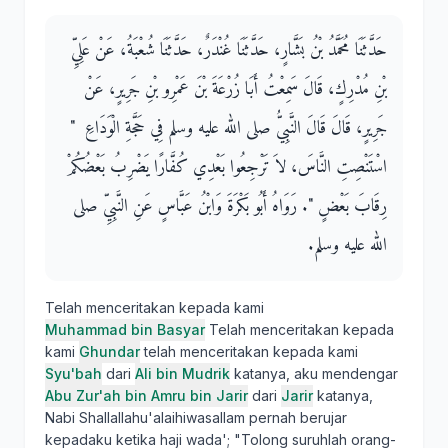
حَدَّثَنَا مُحَمَّدُ بْنُ بَشَّارٍ، حَدَّثَنَا غُنْدَرٌ، حَدَّثَنَا شُعْبَةُ، عَنْ عَلِيِّ
بْنِ مُدْرِكٍ، قَالَ سَمِعْتُ أَبَا زُرْعَةَ بْنَ عَمْرِو بْنِ جَرِيرٍ، عَنْ
جَرِيرٍ، قَالَ قَالَ النَّبِيُّ صلى الله عليه وسلم فِي حَجَّةِ الْوَدَاعِ ‏ "‏
اسْتَنْصِتِ النَّاسَ، لاَ تَرْجِعُوا بَعْدِي كُفَّارًا يَضْرِبُ بَعْضُكُمْ
رِقَابَ بَعْضٍ ‏"‏‏.‏ رَوَاهُ أَبُو بَكْرَةَ وَابْنُ عَبَّاسٍ عَنِ النَّبِيِّ صلى
الله عليه وسلم‏.‏
Telah menceritakan kepada kami
Muhammad bin Basyar
Telah menceritakan kepada
kami
Ghundar
telah menceritakan kepada kami
Syu'bah
dari
Ali bin Mudrik
katanya, aku mendengar
Abu Zur'ah bin Amru bin Jarir
dari
Jarir
katanya,
Nabi Shallallahu'alaihiwasallam pernah berujar
kepadaku ketika haji wada'; "Tolong suruhlah orang-