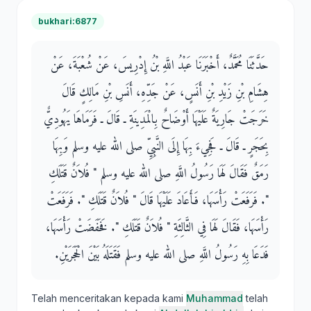
bukhari:6877
حَدَّثَنَا مُحَمَّدٌ، أَخْبَرَنَا عَبْدُ اللَّهِ بْنُ إِدْرِيسَ، عَنْ شُعْبَةَ، عَنْ
هِشَامِ بْنِ زَيْدِ بْنِ أَنَسٍ، عَنْ جَدِّهِ، أَنَسِ بْنِ مَالِكٍ قَالَ
خَرَجَتْ جَارِيَةٌ عَلَيْهَا أَوْضَاحٌ بِالْمَدِينَةِ ـ قَالَ ـ فَرَمَاهَا يَهُودِيٌّ
بِحَجَرٍ ـ قَالَ ـ فَجِيءَ بِهَا إِلَى النَّبِيِّ صلى الله عليه وسلم وَبِهَا
رَمَقٌ فَقَالَ لَهَا رَسُولُ اللَّهِ صلى الله عليه وسلم ‏"‏ فُلاَنٌ قَتَلَكِ
‏"‏‏.‏ فَرَفَعَتْ رَأْسَهَا، فَأَعَادَ عَلَيْهَا قَالَ ‏"‏ فُلاَنٌ قَتَلَكِ ‏"‏‏.‏ فَرَفَعَتْ
رَأْسَهَا، فَقَالَ لَهَا فِي الثَّالِثَةِ ‏"‏ فُلاَنٌ قَتَلَكِ ‏"‏‏.‏ فَخَفَضَتْ رَأْسَهَا،
فَدَعَا بِهِ رَسُولُ اللَّهِ صلى الله عليه وسلم فَقَتَلَهُ بَيْنَ الْحَجَرَيْنِ‏.‏
Telah menceritakan kepada kami
Muhammad
telah