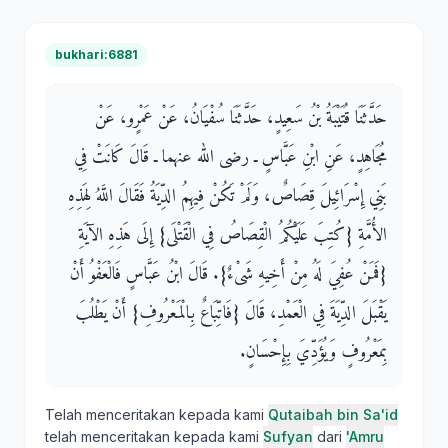
bukhari:6881
حَدَّثَنَا قُتَيْبَةُ بْنُ سَعِيدٍ، حَدَّثَنَا سُفْيَانُ، عَنْ عَمْرٍو، عَنْ
مُجَاهِدٍ، عَنِ ابْنِ عَبَّاسٍ ـ رضى الله عنهما ـ قَالَ كَانَتْ فِي
بَنِي إِسْرَائِيلَ قِصَاصٌ، وَلَمْ تَكُنْ فِيهِمُ الدِّيَةُ فَقَالَ اللَّهُ لِهَذِهِ
الأُمَّةِ ‏{‏كُتِبَ عَلَيْكُمُ الْقِصَاصُ فِي الْقَتْلَى‏}‏ إِلَى هَذِهِ الآيَةِ
‏{‏فَمَنْ عُفِيَ لَهُ مِنْ أَخِيهِ شَىْءٌ‏}‏‏.‏ قَالَ ابْنُ عَبَّاسٍ فَالْعَفْوُ أَنْ
يَقْبَلَ الدِّيَةَ فِي الْعَمْدِ، قَالَ ‏{‏فَاتِّبَاعٌ بِالْمَعْرُوفِ‏}‏ أَنْ يَطْلُبَ
بِمَعْرُوفٍ وَيُؤَدِّيَ بِإِحْسَانٍ‏.‏
Telah menceritakan kepada kami
Qutaibah bin Sa'id
telah menceritakan kepada kami
Sufyan
dari
'Amru