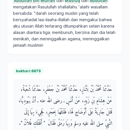
'Abdullah bin Murrah
dari
Masruq
dari
Abdullah
mengatakan Rasulullah shallallahu 'alaihi wasallam
bersabda: "darah seorang muslim yang telah
bersyahadat laa-ilaaha-illallah dan mengakui bahwa
aku utusan Allah terlarang ditumpahkan selain karena
alasan diantara tiga; membunuh, berzina dan dia telah
menikah, dan meninggalkan agama, meninggalkan
jamaah muslimin
bukhari:6879
حَدَّثَنَا مُحَمَّدُ بْنُ بَشَّارٍ، حَدَّثَنَا مُحَمَّدُ بْنُ جَعْفَرٍ، حَدَّثَنَا شُعْبَةُ،
عَنْ هِشَامِ بْنِ زَيْدٍ، عَنْ أَنَسٍ ـ رضى الله عنه ـ أَنَّ يَهُودِيًّا،
قَتَلَ جَارِيَةً عَلَى أَوْضَاحٍ لَهَا، فَقَتَلَهَا بِحَجَرٍ، فَجِيءَ بِهَا إِلَى
النَّبِيِّ صلى الله عليه وسلم وَبِهَا رَمَقٌ فَقَالَ ‏ "‏ أَقَتَلَكِ فُلاَنٌ ‏"‏‏.‏