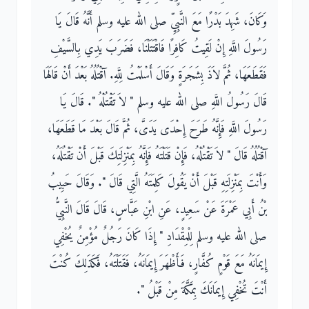
وَكَانَ، شَهِدَ بَدْرًا مَعَ النَّبِيِّ صلى الله عليه وسلم أَنَّهُ قَالَ يَا
رَسُولَ اللَّهِ إِنْ لَقِيتُ كَافِرًا فَاقْتَتَلْنَا، فَضَرَبَ يَدِي بِالسَّيْفِ
فَقَطَعَهَا، ثُمَّ لاَذَ بِشَجَرَةٍ وَقَالَ أَسْلَمْتُ لِلَّهِ‏.‏ آقْتُلُهُ بَعْدَ أَنْ قَالَهَا
قَالَ رَسُولُ اللَّهِ صلى الله عليه وسلم ‏"‏ لاَ تَقْتُلْهُ ‏"‏‏.‏ قَالَ يَا
رَسُولَ اللَّهِ فَإِنَّهُ طَرَحَ إِحْدَى يَدَىَّ، ثُمَّ قَالَ بَعْدَ مَا قَطَعَهَا،
آقْتُلُهُ قَالَ ‏"‏ لاَ تَقْتُلْهُ، فَإِنْ قَتَلْتَهُ فَإِنَّهُ بِمَنْزِلَتِكَ قَبْلَ أَنْ تَقْتُلَهُ،
وَأَنْتَ بِمَنْزِلَتِهِ قَبْلَ أَنْ يَقُولَ كَلِمَتَهُ الَّتِي قَالَ ‏"‏‏.‏ وَقَالَ حَبِيبُ
بْنُ أَبِي عَمْرَةَ عَنْ سَعِيدٍ، عَنِ ابْنِ عَبَّاسٍ، قَالَ قَالَ النَّبِيُّ
صلى الله عليه وسلم لِلْمِقْدَادِ ‏"‏ إِذَا كَانَ رَجُلٌ مُؤْمِنٌ يُخْفِي
إِيمَانَهُ مَعَ قَوْمٍ كُفَّارٍ، فَأَظْهَرَ إِيمَانَهُ، فَقَتَلْتَهُ، فَكَذَلِكَ كُنْتَ
أَنْتَ تُخْفِي إِيمَانَكَ بِمَكَّةَ مِنْ قَبْلُ ‏"‏‏.‏