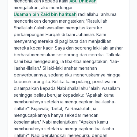
menceritakan kepada kami
Abu Dhibyan
mengatakan, aku mendengar
Usamah bin Zaid bin haritsah
radliallahu 'anhuma
menceritakan dengan mengatakan; 'Rasulullah
Shallallahu'alaihiwasallam mengutus kami ke
perkampungan Hurqah di bani Juhainah. Kami
menyerang mereka di pagi buta dan menjadikan
mereka kocar kacir. Saya dan seorang laki-laki anshar
berhasil menemukan seseorang dari mereka. Tatkala
kami bisa mengepung, ia tiba-tiba mengatakan; 'laa-
ilaaha-illallah.' Si laki-laki anshar menahan
penyerbuannya, sedang aku meneruskannya hingga
kubunuh orang itu. Ketika kami pulang, peristiwa ini
disampaikan kepada Nabi shallallahu 'alaihi wasallam
sehingga beliau berujar kepadaku: "Apakah kamu
membunuhnya setelah ia mengucapkan laa-ilaaha-
illallah?" Kujawab; 'betul, Ya Rasulullah, ia
mengucapkannya hanya sekedar mencari
keselamatan.' Nabi melanjutkan: "Apakah kamu
membunuhnya setelah ia mengucapkan laa-ilaaha-
illallah?" Nabi berulangkali menegurku dengan