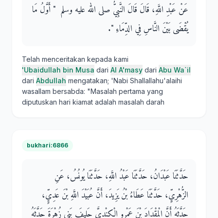
عَنْ عَبْدِ اللَّهِ، قَالَ قَالَ النَّبِيُّ صلى الله عليه وسلم ‏ "‏ أَوَّلُ مَا
يُقْضَى بَيْنَ النَّاسِ فِي الدِّمَاءِ ‏"‏‏.‏
Telah menceritakan kepada kami
'Ubaidullah bin Musa
dari
Al A'masy
dari
Abu Wa`il
dari
Abdullah
mengatakan; 'Nabi Shallallahu'alaihi
wasallam bersabda: "Masalah pertama yang
diputuskan hari kiamat adalah masalah darah
bukhari:6866
حَدَّثَنَا عَبْدَانُ، حَدَّثَنَا عَبْدُ اللَّهِ، حَدَّثَنَا يُونُسُ، عَنِ
الزُّهْرِيِّ، حَدَّثَنَا عَطَاءُ بْنُ يَزِيدَ، أَنَّ عُبَيْدَ اللَّهِ بْنَ عَدِيٍّ،
حَدَّثَهُ أَنَّ الْمِقْدَادَ بْنَ عَمْرٍو الْكِنْدِيَّ حَلِيفَ بَنِي زُهْرَةَ حَدَّثَهُ