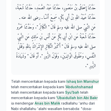
حَدَّثَنَا إِسْحَاقُ بْنُ مَنْصُورٍ، حَدَّثَنَا عَبْدُ الصَّمَدِ، حَدَّثَنَا شُعْبَةُ،
حَدَّثَنَا عُبَيْدُ اللَّهِ بْنُ أَبِي بَكْرٍ، سَمِعَ أَنَسًا ـ رضى الله عنه ـ
عَنِ النَّبِيِّ صلى الله عليه وسلم قَالَ ‏"‏ الْكَبَائِرُ ‏"‏‏.‏ وَحَدَّثَنَا عَمْرٌو
حَدَّثَنَا شُعْبَةُ عَنِ ابْنِ أَبِي بَكْرٍ عَنْ أَنَسِ بْنِ مَالِكٍ عَنِ النَّبِيِّ
صلى الله عليه وسلم قَالَ ‏"‏ أَكْبَرُ الْكَبَائِرِ الإِشْرَاكُ بِاللَّهِ وَقَتْلُ
النَّفْسِ، وَعُقُوقُ الْوَالِدَيْنِ، وَقَوْلُ الزُّورِ ‏"‏‏.‏ أَوْ قَالَ ‏"‏ وَشَهَادَةُ
الزُّورِ ‏"‏‏.‏
Telah menceritakan kepada kami
Ishaq bin Manshur
telah menceritakan kepada kami
'Abdushshamad
telah menceritakan kepada kami
Syu'bah
telah
menceritakan kepada kami
'Ubaidullah bin Abi Bakr
ia mendengar
Anas bin Malik
radliallahu 'anhu dari
Nabi shallallahu 'alaihi wasallam bersabda: "dosa-