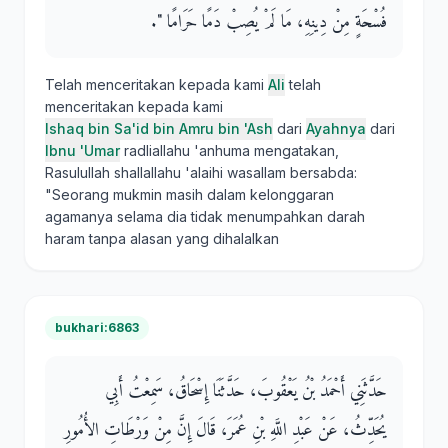
فُسْحَةٍ مِنْ دِينِهِ، مَا لَمْ يُصِبْ دَمًا حَرَامًا ‏"‏‏.‏
Telah menceritakan kepada kami
Ali
telah
menceritakan kepada kami
Ishaq bin Sa'id bin Amru bin 'Ash
dari
Ayahnya
dari
Ibnu 'Umar
radliallahu 'anhuma mengatakan,
Rasulullah shallallahu 'alaihi wasallam bersabda:
"Seorang mukmin masih dalam kelonggaran
agamanya selama dia tidak menumpahkan darah
haram tanpa alasan yang dihalalkan
bukhari:6863
حَدَّثَنِي أَحْمَدُ بْنُ يَعْقُوبَ، حَدَّثَنَا إِسْحَاقُ، سَمِعْتُ أَبِي
يُحَدِّثُ، عَنْ عَبْدِ اللَّهِ بْنِ عُمَرَ، قَالَ إِنَّ مِنْ وَرْطَاتِ الأُمُورِ