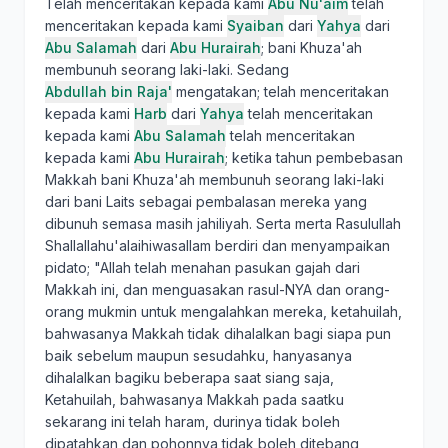
Telah menceritakan kepada kami
Abu Nu'aim
telah
menceritakan kepada kami
Syaiban
dari
Yahya
dari
Abu Salamah
dari
Abu Hurairah
; bani Khuza'ah
membunuh seorang laki-laki. Sedang
Abdullah bin Raja'
mengatakan; telah menceritakan
kepada kami
Harb
dari
Yahya
telah menceritakan
kepada kami
Abu Salamah
telah menceritakan
kepada kami
Abu Hurairah
; ketika tahun pembebasan
Makkah bani Khuza'ah membunuh seorang laki-laki
dari bani Laits sebagai pembalasan mereka yang
dibunuh semasa masih jahiliyah. Serta merta Rasulullah
Shallallahu'alaihiwasallam berdiri dan menyampaikan
pidato; "Allah telah menahan pasukan gajah dari
Makkah ini, dan menguasakan rasul-NYA dan orang-
orang mukmin untuk mengalahkan mereka, ketahuilah,
bahwasanya Makkah tidak dihalalkan bagi siapa pun
baik sebelum maupun sesudahku, hanyasanya
dihalalkan bagiku beberapa saat siang saja,
Ketahuilah, bahwasanya Makkah pada saatku
sekarang ini telah haram, durinya tidak boleh
dipatahkan dan pohonnya tidak boleh ditebang,