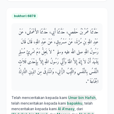
bukhari:6878
حَدَّثَنَا عُمَرُ بْنُ حَفْصٍ، حَدَّثَنَا أَبِي، حَدَّثَنَا الأَعْمَشُ، عَنْ
عَبْدِ اللَّهِ بْنِ مُرَّةَ، عَنْ مَسْرُوقٍ، عَنْ عَبْدِ اللَّهِ، قَالَ قَالَ
رَسُولُ اللَّهِ صلى الله عليه وسلم ‏ "‏ لاَ يَحِلُّ دَمُ امْرِئٍ مُسْلِمٍ
يَشْهَدُ أَنْ لاَ إِلَهَ إِلاَّ اللَّهُ وَأَنِّي رَسُولُ اللَّهِ إِلاَّ بِإِحْدَى ثَلاَثٍ
النَّفْسُ بِالنَّفْسِ وَالثَّيِّبُ الزَّانِي، وَالْمَارِقُ مِنَ الدِّينِ التَّارِكُ
الْجَمَاعَةَ ‏"‏‏.‏
Telah menceritakan kepada kami
Umar bin Hafsh
,
telah menceritakan kepada kami
bapakku
, telah
menceritakan kepada kami
Al A'masy
, dari