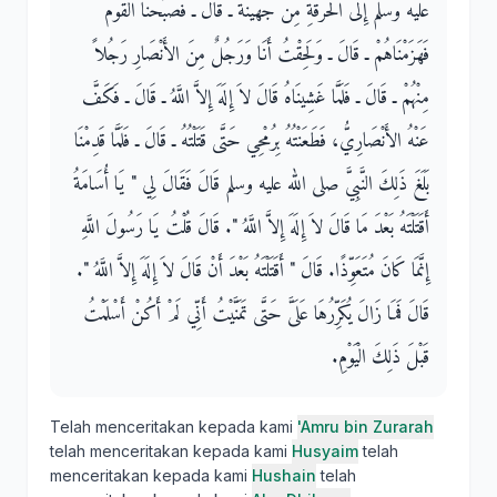
عليه وسلم إِلَى الْحُرَقَةِ مِنْ جُهَيْنَةَ ـ قَالَ ـ فَصَبَّحْنَا الْقَوْمَ
فَهَزَمْنَاهُمْ ـ قَالَ ـ وَلَحِقْتُ أَنَا وَرَجُلٌ مِنَ الأَنْصَارِ رَجُلاً
مِنْهُمْ ـ قَالَ ـ فَلَمَّا غَشِينَاهُ قَالَ لاَ إِلَهَ إِلاَّ اللَّهُ ـ قَالَ ـ فَكَفَّ
عَنْهُ الأَنْصَارِيُّ، فَطَعَنْتُهُ بِرُمْحِي حَتَّى قَتَلْتُهُ ـ قَالَ ـ فَلَمَّا قَدِمْنَا
بَلَغَ ذَلِكَ النَّبِيَّ صلى الله عليه وسلم قَالَ فَقَالَ لِي ‏"‏ يَا أُسَامَةُ
أَقَتَلْتَهُ بَعْدَ مَا قَالَ لاَ إِلَهَ إِلاَّ اللَّهُ ‏"‏‏.‏ قَالَ قُلْتُ يَا رَسُولَ اللَّهِ
إِنَّمَا كَانَ مُتَعَوِّذًا‏.‏ قَالَ ‏"‏ أَقَتَلْتَهُ بَعْدَ أَنْ قَالَ لاَ إِلَهَ إِلاَّ اللَّهُ ‏"‏‏.‏
قَالَ فَمَا زَالَ يُكَرِّرُهَا عَلَىَّ حَتَّى تَمَنَّيْتُ أَنِّي لَمْ أَكُنْ أَسْلَمْتُ
قَبْلَ ذَلِكَ الْيَوْمِ‏.‏
Telah menceritakan kepada kami
'Amru bin Zurarah
telah menceritakan kepada kami
Husyaim
telah
menceritakan kepada kami
Hushain
telah