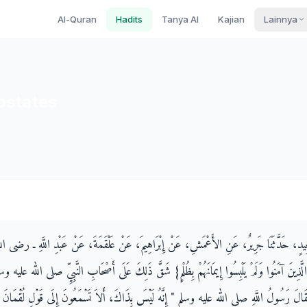
Al-Quran
Hadits
Tanya AI
Kajian
Lainnya
ostates
ُ سَعِيدٍ، حَدَّثَنَا جَرِيرٌ، عَنِ الأَعْمَشِ، عَنْ إِبْرَاهِيمَ، عَنْ عَلْقَمَةَ، عَنْ عَبْدِ اللَّهِ ـ رضى ال
الَّذِينَ آمَنُوا وَلَمْ يَلْبِسُوا إِيمَانَهُمْ بِظُلْمٍ‏}‏ شَقَّ ذَلِكَ عَلَى أَصْحَابِ النَّبِيِّ صلى الله عليه وسلم و
مٍ فَقَالَ رَسُولُ اللَّهِ صلى الله عليه وسلم ‏"‏ إِنَّهُ لَيْسَ بِذَاكَ، أَلاَ تَسْمَعُونَ إِلَى قَوْلِ لُقْمَانَ ‏{‏