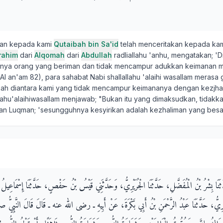
kan kepada kami
Qutaibah bin Sa'id
telah menceritakan kepada ka
rahim
dari
Alqomah
dari
Abdullah
radliallahu 'anhu, mengatakan; 'D
hnya orang yang beriman dan tidak mencampur adukkan keimanan 
Al an'am 82), para sahabat Nabi shallallahu 'alaihi wasallam merasa
kah diantara kami yang tidak mencampur keimananya dengan kezjha
llahu'alaihiwasallam menjawab; "Bukan itu yang dimaksudkan, tidakka
n Luqman; 'sesungguhnya kesyirikan adalah kezhaliman yang besa
َثَنَا بِشْرُ بْنُ الْمُفَضَّلِ، حَدَّثَنَا الْجُرَيْرِيُّ، وَحَدَّثَنِي قَيْسُ بْنُ حَفْصٍ، حَدَّثَنَا إِسْمَاعِيلُ ب
رَيْرِيُّ، حَدَّثَنَا عَبْدُ الرَّحْمَنِ بْنُ أَبِي بَكْرَةَ، عَنْ أَبِيهِ ـ رضى الله عنه ـ قَالَ قَالَ النَّبِي