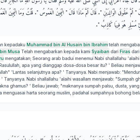
جَاءَ أَعْرَابِيٌّ إِلَى النَّبِيِّ صلى الله عليه وسلم فَقَالَ يَا رَسُولَ اللَّهِ مَا الْكَبَائِرُ قَالَ ‏"‏ 
لَ ‏"‏ ثُمَّ عُقُوقُ الْوَالِدَيْنِ ‏"‏‏.‏ قَالَ ثُمَّ مَاذَا قَالَ ‏"‏ الْيَمِينُ الْغَمُوسُ ‏"‏‏.‏ قُلْتُ وَمَا الْيَمِينُ ال
مُسْلِمٍ هُوَ فِيهَا كَاذِبٌ ‏"‏‏.‏
kan kepadaku
Muhammad bin Al Husain bin Ibrahim
telah mengaba
 bin Musa
Telah mengabarkan kepada kami
Syaiban
dari
Firas
dar
ru
mengatakan; Seorang arab badui menemui Nabi shallallahu 'alaih
Rasulullah, apa yang dianggap dosa-dosa besar itu? ' Beliau menja
lah" 'Lantas selanjutnya apa? ' Tanyanya. Nabi menjawab: "Mendurh
? ' Tanyanya. Nabi shallallahu 'alaihi wasallam menjawab: "Sumpah g
akna ghamus? ' Beliau jawab; "maknanya sumpah palsu, dusta, yang
sa menguasai harta seorang muslim, padahal sumpahnya bohong bel