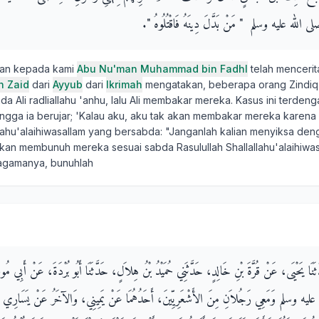
لى الله عليه وسلم ‏ "‏ مَنْ بَدَّلَ دِينَهُ فَاقْتُلُوهُ ‏"‏‏.‏
kan kepada kami
Abu Nu'man Muhammad bin Fadhl
telah menceri
n Zaid
dari
Ayyub
dari
Ikrimah
mengatakan, beberapa orang Zindiq 
 Ali radliallahu 'anhu, lalu Ali membakar mereka. Kasus ini terdeng
ingga ia berujar; 'Kalau aku, aku tak akan membakar mereka karena
llahu'alaihiwasallam yang bersabda: "Janganlah kalian menyiksa deng
akan membunuh mereka sesuai sabda Rasulullah Shallallahu'alaihiwas
agamanya, bunuhlah
َثَنَا يَحْيَى، عَنْ قُرَّةَ بْنِ خَالِدٍ، حَدَّثَنِي حُمَيْدُ بْنُ هِلاَلٍ، حَدَّثَنَا أَبُو بُرْدَةَ، عَنْ أَبِي مُ
ه عليه وسلم وَمَعِي رَجُلاَنِ مِنَ الأَشْعَرِيِّينَ، أَحَدُهُمَا عَنْ يَمِينِي، وَالآخَرُ عَنْ يَسَارِي 