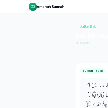
Amanah Sunnah
← Daftar Bab
Bab
88
:
Ap
20
hadits
bukhari:6918
له عنه ـ قَالَ لَمَّا
َقَالُوا أَيُّنَا لَمْ
إِنَّ الشِّرْكَ لَظُلْمٌ