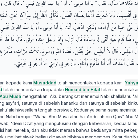
كِلاَهُمَا سَأَلَ‏.‏ فَقَالَ ‏"‏ يَا أَبَا مُوسَى ‏"‏‏.‏ أَوْ ‏"‏ يَا عَبْدَ اللَّهِ بْنَ قَيْسٍ ‏"‏‏.‏ قَالَ قُلْتُ وَا
فِي أَنْفُسِهِمَا، وَمَا شَعَرْتُ أَنَّهُمَا يَطْلُبَانِ الْعَمَلَ‏.‏ فَكَأَنِّي أَنْظُرُ إِلَى سِوَاكِهِ تَحْتِ شَفَتِ
ِلُ عَلَى عَمَلِنَا مَنْ أَرَادَهُ، وَلَكِنِ اذْهَبْ أَنْتَ يَا أَبَا مُوسَى ـ أَوْ يَا عَبْدَ اللَّهِ بْنَ قَيْسٍ ـ إِلَ
َلٍ، فَلَمَّا قَدِمَ عَلَيْهِ أَلْقَى لَهُ وِسَادَةً قَالَ انْزِلْ، وَإِذَا رَجُلٌ عِنْدَهُ مُوثَقٌ‏.‏ قَالَ مَا هَذَا قَ
.‏ قَالَ اجْلِسْ‏.‏ قَالَ لاَ أَجْلِسُ حَتَّى يُقْتَلَ‏.‏ قَضَاءُ اللَّهِ وَرَسُولِهِ‏.‏ ثَلاَثَ مَرَّاتٍ، فَأَمَرَ بِهِ 
لِ، فَقَالَ أَحَدُهُمَا أَمَّا أَنَا فَأَقُومُ وَأَنَامُ، وَأَرْجُو فِي نَوْمَتِي مَا أَرْجُو فِي قَوْمَتِي‏.‏
kan kepada kami
Musaddad
telah menceritakan kepada kami
Yahy
d
telah menceritakan kepadaku
Humaid bin Hilal
telah menceritak
Abu Musa
mengatakan, Aku berangkat menemui Nabi shallallahu 'al
g asy'ari, satunya di sebelah kananku dan satunya di sebelah kirik
allahu'alaihiwasallam tengah bersiwak. Keduanya sama-sama meminta
ian Nabi berujar: "Wahai Abu Musa atau hai Abdullah bin Qais" Abu 
wab; 'demi Dzat yang mengutusmu dengan kebenaran, kedua tamu i
i hati mereka, dan aku tidak merasa bahwa keduanya minta pekerja
aku melihat siwak beliau dibawah bibirnya mengempes. Kemudian N