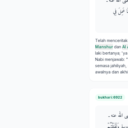
 ـ رضى الله عنه ـ
مَا عَمِلَ فِي
Telah mencerita
Manshur
dan
Al
laki bertanya; 'y
Nabi menjawab: "
semasa jahiliyah
awalnya dan akhi
bukhari:6922
 ـ رضى الله عنه ـ
لم وَلَقَتَلْتُهُمْ