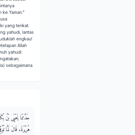
intanya
h ke Yaman."
Musa
i yang terikat.
ng yahudi, lantas
Duduklah engkau!
tetapan Allah
unuh yahudi
ngatakan;
ala) sebagaimana
حَدَّثَنَا يَحْيَى بْنُ بُك
هُرَيْرَةَ، قَالَ لَمَّا ،