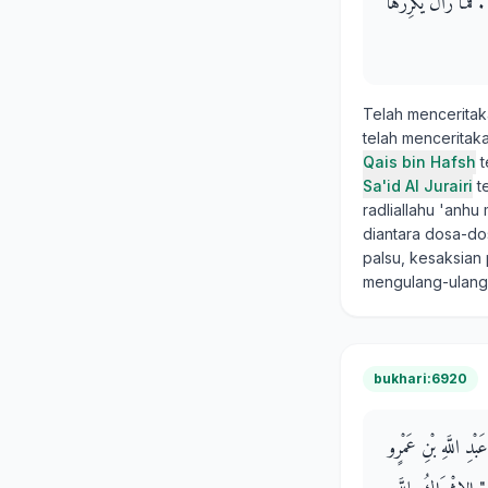
" فَمَا زَالَ يُكَرِّرُهَا
Telah mencerita
telah mencerita
Qais bin Hafsh
t
Sa'id Al Jurairi
t
radliallahu 'anhu
diantara dosa-do
palsu, kesaksian 
mengulang-ulangi
bukhari:6920
بْدِ اللَّهِ بْنِ عَمْرٍو