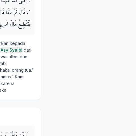
ـ رضى الله عنهما ـ قَالَ 
‏"‏‏.‏ قَالَ ثُمَّ مَاذَا قَا
يَقْتَطِعُ مَالَ امْرِئٍ 
rkan kepada
i
Asy Sya'bi
dari
i wasallam dan
wab:
akai orang tua."
hamus." Kami
 karena
aka