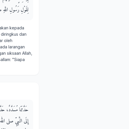
لِقَوْلِ رَسُولِ اللَّهِ ص
takan kepada
diringkus dan
ar oleh
 ada larangan
an siksaan Allah,
allam: "Siapa
حَدَّثَنَا مُسَدَّدٌ، حَدّ
إِلَى النَّبِيِّ صلى الل