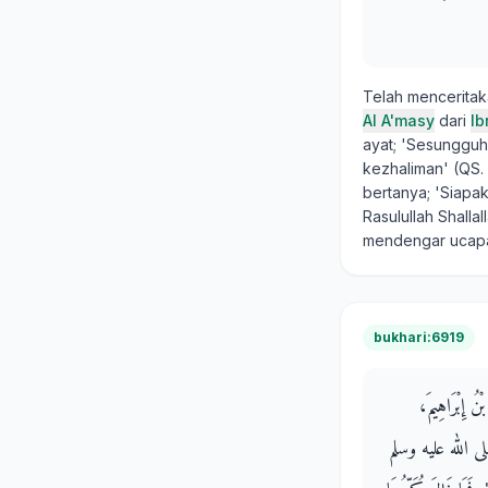
Telah mencerita
Al A'masy
dari
Ib
ayat; 'Sesunggu
kezhaliman' (QS. 
bertanya; 'Siapa
Rasulullah Shalla
mendengar ucapa
bukhari:6919
ْنُ إِبْرَاهِيمَ
ُّ صلى الله عليه وسلم ‏