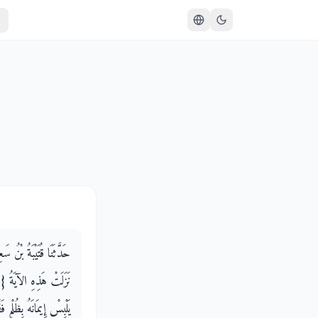
حَدَّثَنَا قُتَيْبَةُ بْن
نَزَلَتْ هَذِهِ الآيَةُ ‏{‏
يَلْبِسْ إِيمَانَهُ بِظُلْ