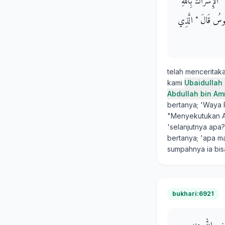
الإِشْرَاكُ بِاللَّهِ
ْغَمُوسُ قَالَ ‏"‏ الَّذِي
telah mencerita
kami
Ubaidullah
Abdullah bin Am
bertanya; 'Waya 
"Menyekutukan Al
'selanjutnya apa
bertanya; 'apa m
sumpahnya ia bi
bukhari:6921