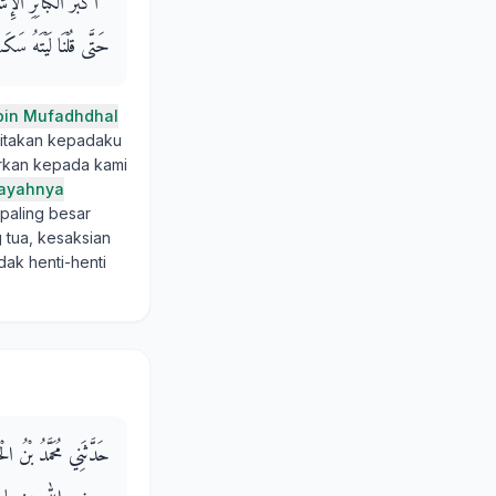
‏ أَكْبَرُ الْكَبَائِرِ الإِش
حَتَّى قُلْنَا لَيْتَهُ سَكَ
 bin Mufadhdhal
eritakan kepadaku
kan kepada kami
ayahnya
 paling besar
 tua, kesaksian
dak henti-henti
حَدَّثَنِي مُحَمَّدُ بْنُ ال