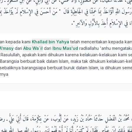
ُ يَحْيَى، حَدَّثَنَا سُفْيَانُ، عَنْ مَنْصُورٍ، وَالأَعْمَشِ، عَنْ أَبِي وَائِلٍ، عَنِ ابْنِ مَسْعُودٍ
ولَ اللَّهِ أَنُؤَاخَذُ بِمَا عَمِلْنَا فِي الْجَاهِلِيَّةِ قَالَ ‏ "‏ مَنْ أَحْسَنَ فِي الإِسْلاَمِ لَمْ يُؤَاخَذْ بِ
َاءَ فِي الإِسْلاَمِ أُخِذَ بِالأَوَّلِ وَالآخِرِ ‏"‏‏.‏
kan kepada kami
Khallad bin Yahya
telah menceritakan kepada ka
 A'masy
dari
Abu Wa`il
dari
Ibnu Mas'ud
radliallahu 'anhu mengataka
a Rasulullah, apakah kami dihukum karena kelakuan-kelakuan kami se
Barangsia berbuat baik dalam Islam, maka tak dihukum kelakuan-k
, sebaliknya barangsiapa berbuat buruk dalam Islam, ia dihukum sem
rnya
انِ، مُحَمَّدُ بْنُ الْفَضْلِ حَدَّثَنَا حَمَّادُ بْنُ زَيْدٍ، عَنْ أَيُّوبَ، عَنْ عِكْرِمَةَ، قَالَ أُتِيَ عَلِيٌّ
ْ فَبَلَغَ ذَلِكَ ابْنَ عَبَّاسٍ فَقَالَ لَوْ كُنْتُ أَنَا لَمْ أُحْرِقْهُمْ لِنَهْىِ رَسُولِ اللَّهِ صلى الله عليه وس