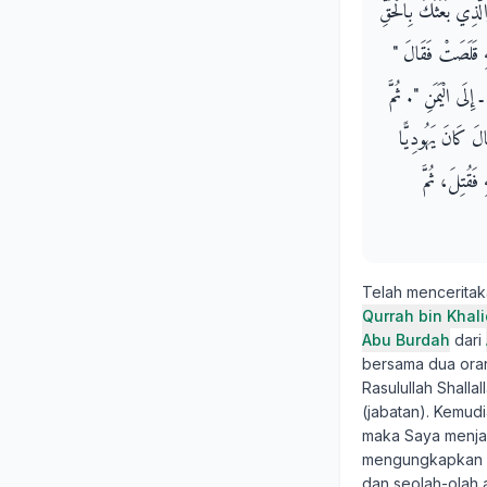
لَّذِي بَعَثَكَ بِالْحَقِّ
هِ قَلَصَتْ فَقَالَ ‏"‏
ى الْيَمَنِ ‏"‏‏.‏ ثُمَّ
الَ كَانَ يَهُودِيًّا
فَقُتِلَ، ثُمَّ
Telah mencerita
Qurrah bin Khali
Abu Burdah
dari
bersama dua oran
Rasulullah Shall
(jabatan). Kemud
maka Saya menja
mengungkapkan is
dan seolah-olah 