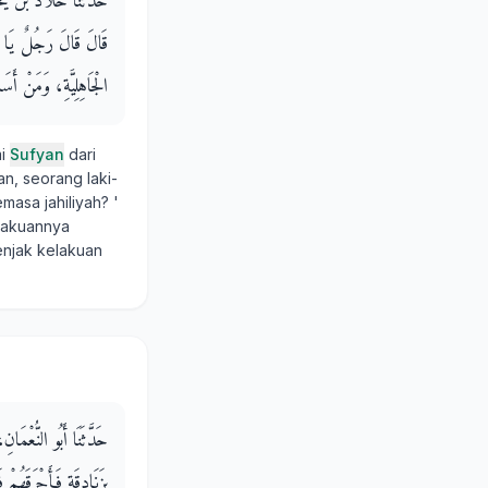
حَدَّثَنَا خَلاَّدُ بْن
قَالَ قَالَ رَجُلٌ يَا رَسُ
الْجَاهِلِيَّةِ، وَمَنْ أَس
mi
Sufyan
dari
n, seorang laki-
masa jahiliyah? '
elakuannya
enjak kelakuan
حَدَّثَنَا أَبُو النُّعْمَ
بِزَنَادِقَةٍ فَأَحْرَقَهُم