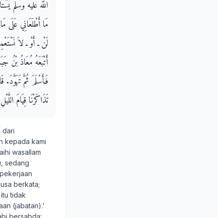
الله عليه وسلم يَسْتَاكُ فَ
مَا أَطْلَعَانِي عَلَى مَا 
لَنْ ـ أَوْ ـ لاَ نَسْتَعْم
أَتْبَعَهُ مُعَاذُ بْنُ جَب
فَأَسْلَمَ ثُمَّ تَهَوَّدَ‏
تَذَاكَرْنَا قِيَامَ اللَّيْ
a
dari
an kepada kami
aihi wasallam
u, sedang
 pekerjaan
Musa berkata;
tu tidak
an (jabatan).'
abi bersabda: