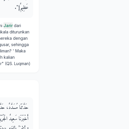
عَظِيمٌ‏}‏‏"‏‏.‏
mi
Jarir
dari
ikala diturunkan
mereka dengan
 gusar, sehingga
liman? ' Maka
h kalian
r" (QS. Luqman)
حَدَّثَنَا مُسَدَّدٌ، حَدّ،
أَخْبَرَنَا سَعِيدٌ الْجُ