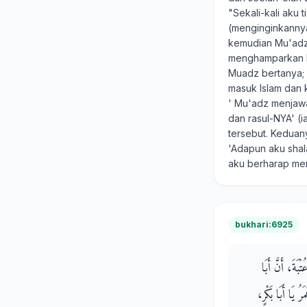
"Sekali-kali aku
(menginginkannya
kemudian Mu'adz 
menghamparkan ban
Muadz bertanya; 
masuk Islam dan 
' Mu'adz menjawa
dan rasul-NYA' (
tersebut. Keduan
'Adapun aku shal
aku berharap me
bukhari:6925
بَةَ، أَنَّ أَبَا
ُ يَا أَبَا بَكْرٍ