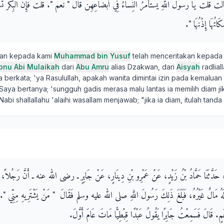
ْتُ يَا رَسُولَ اللَّهِ يُسْتَأْمَرُ النِّسَاءُ فِي أَبْضَاعِهِنَّ قَالَ ‏"‏ نَعَمْ ‏"‏‏.‏ قُلْتُ فَإِنَّ الْبِكْرَ تُس
تُهَا إِذْنُهَا ‏"‏‏.‏
kan kepada kami
Muhammad bin Yusuf
telah menceritakan kepada
Ibnu Abi Mulaikah
dari
Abu Amru
alias Dzakwan, dari
Aisyah
radlial
 berkata; 'ya Rasulullah, apakah wanita dimintai izin pada kemaluan
Saya bertanya; 'sungguh gadis merasa malu lantas ia memilih diam jik
Nabi shallallahu 'alaihi wasallam menjawab; "jika ia diam, itulah tand
انِ، حَدَّثَنَا حَمَّادُ بْنُ زَيْدٍ، عَنْ عَمْرِو بْنِ دِينَارٍ، عَنْ جَابِرٍ ـ رضى الله عنه ـ أَنَّ رَجُلاً، مِ
َهُ مَالٌ غَيْرُهُ، فَبَلَغَ ذَلِكَ رَسُولَ اللَّهِ صلى الله عليه وسلم فَقَالَ ‏ "‏ مَنْ يَشْتَرِيهِ مِنِّي ‏"‏‏.‏ فَا
دِرْهَمٍ‏.‏ قَالَ فَسَمِعْتُ جَابِرًا يَقُولُ عَبْدًا قِبْطِيًّا مَاتَ عَامَ أَوَّلَ‏.‏