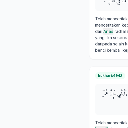
ذَفَ فِي النَّارِ ‏"‏‏.‏
Telah mencerita
menceritakan ke
dari
Anas
radlial
yang jika seseor
daripada selain 
benci kembali ke
bukhari:6942
َيْتُنِي وَإِنَّ عُمَرَ
Telah mencerita