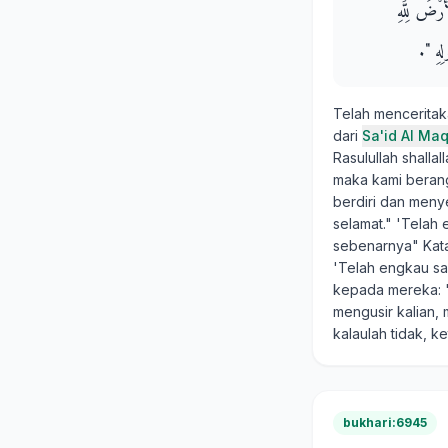
لأَرْضَ لِلَّهِ
ِ ‏"‏‏.‏
Telah mencerita
dari
Sa'id Al Maq
Rasulullah shalla
maka kami berangk
berdiri dan meny
selamat." 'Telah
sebenarnya" Kata
'Telah engkau sa
kepada mereka: "K
mengusir kalian,
kalaulah tidak, k
bukhari:6945