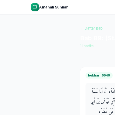
Amanah Sunnah
← Daftar Bab
Bab
89
:
(S
11
hadits
bukhari:6940
َ، أَنَّ أَبَا سَلَمَةَ
نْجِ عَيَّاشَ بْنَ أَبِي
تَكَ عَلَى مُضَرَ