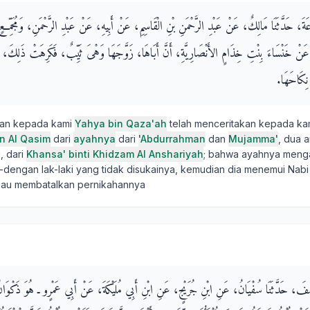
َعَةَ، حَدَّثَنَا مَالِكٌ، عَنْ عَبْدِ الرَّحْمَنِ بْنِ الْقَاسِمِ، عَنْ أَبِيهِ، عَنْ عَبْدِ الرَّحْمَنِ، وَمُجَمِّعٍ،
عَنْ خَنْسَاءَ بِنْتِ خِذَامٍ الأَنْصَارِيَّةِ، أَنَّ أَبَاهَا، زَوَّجَهَا وَهْىَ ثَيِّبٌ، فَكَرِهَتْ ذَلِكَ، 
كَاحَهَا‏.‏
kan kepada kami
Yahya bin Qaza'ah
telah menceritakan kepada k
n Al Qasim
dari
ayahnya
dari
'Abdurrahman
dan
Mujamma'
, dua 
, dari
Khansa' binti Khidzam Al Anshariyah
; bahwa ayahnya meng
da-dengan lak-laki yang tidak disukainya, kemudian dia menemui Nabi s
liau membatalkan pernikahannya
يُوسُفَ، حَدَّثَنَا سُفْيَانُ، عَنِ ابْنِ جُرَيْجٍ، عَنِ ابْنِ أَبِي مُلَيْكَةَ، عَنْ أَبِي عَمْرٍو ـ هُوَ ذَكْوَا