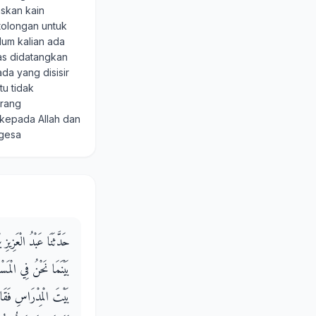
askan kain
tolongan untuk
um kalian ada
tas didatangkan
da yang disisir
u tidak
orang
 kepada Allah dan
-gesa
حَدَّثَنَا عَبْدُ الْعَزِي
بَيْنَمَا نَحْنُ فِي الْمَ
بَيْتَ الْمِدْرَاسِ فَقَامَ