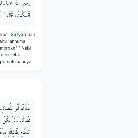
رضى الله عنها ـ قَالَتْ قُل
فَتَسْكُتُ‏.‏ قَالَ ‏"‏ سُكَا
 kami
Sufyan
dari
lahu 'anhuma
 mereka? ' Nabi
a dimintai
a persetujuannya
حَدَّثَنَا أَبُو النُّعْمَ
مَمْلُوكًا، وَلَمْ يَكُنْ ل
النَّحَّامِ بِثَمَانِمِائَةِ 