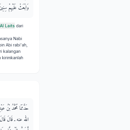
وَابْعَثْ عَلَيْهِمْ سِنِ
Al Laits
dari
asanya Nabi
in Abi rabi'ah,
ri kalangan
 kirimkanlah
حَدَّثَنَا مُحَمَّدُ بْنُ 
الله عنه ـ قَالَ قَالَ ر