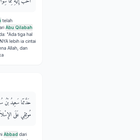
أَحَبَّ إِلَيْهِ مِمَّا سِوَا
i
telah
ari
Abu Qilabah
da: "Ada tiga hal
A lebih ia cintai
na Allah, dan
ka
حَدَّثَنَا سَعِيدُ بْنُ سُ
مُوثِقِي عَلَى الإِسْلاَمِ،
mi
Abbad
dari