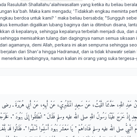
a Rasulullah Shallallahu'alaihiwasallam yang ketika itu beliau beral
aungan ka'bah. Maka kami mengadu; 'Tidakkah engkau meminta per
ngkau berdoa untuk kami? ' maka beliau bersabda; "Sungguh sebel
gkus kemudian digalikan lubang baginya dan ia ditimbun disana, lan
akkan di kepalanya, sehingga kepalanya terbelah menjadi dua, dan a
i sehingga memisahkan tulang dan dagingnya namun semua siksaan it
ari agamanya, demi Allah, perkara ini akan sempurna sehingga se
berjalan dari Shan'a hingga Hadramaut, dan ia tidak khawatir selain
n menerkam kambingnya, namun kalian ini orang yang suka tergesa
زِ بْنُ عَبْدِ اللَّهِ، حَدَّثَنَا اللَّيْثُ، عَنْ سَعِيدٍ الْمَقْبُرِيِّ، عَنْ أَبِيهِ، عَنْ أَبِي هُرَيْرَةَ ـ رض
سْجِدِ إِذْ خَرَجَ عَلَيْنَا رَسُولُ اللَّهِ صلى الله عليه وسلم فَقَالَ ‏"‏ انْطَلِقُوا إِلَى يَهُودَ ‏"‏‏.‏ فَخَرَجْن
 النَّبِيُّ صلى الله عليه وسلم فَنَادَاهُمْ ‏"‏ يَا مَعْشَرَ يَهُودَ أَسْلِمُوا تَسْلَمُوا ‏"‏‏.‏ فَقَالُوا قَدْ بَلَّغْتَ 