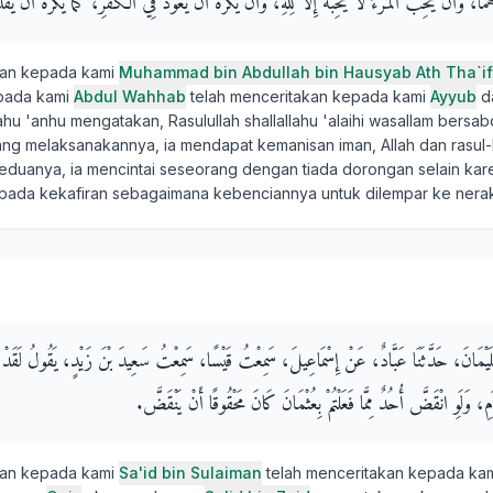
هُمَا، وَأَنْ يُحِبَّ الْمَرْءَ لاَ يُحِبُّهُ إِلاَّ لِلَّهِ، وَأَنْ يَكْرَهَ أَنْ يَعُودَ فِي الْكُفْرِ، كَمَا يَكْرَهُ أَنْ يُقْ
kan kepada kami
Muhammad bin Abdullah bin Hausyab Ath Tha`if
pada kami
Abdul Wahhab
telah menceritakan kepada kami
Ayyub
d
lahu 'anhu mengatakan, Rasulullah shallallahu 'alaihi wasallam bersab
ang melaksanakannya, ia mendapat kemanisan iman, Allah dan rasul-NY
keduanya, ia mencintai seseorang dengan tiada dorongan selain kare
pada kekafiran sebagaimana kebenciannya untuk dilempar ke nera
لَيْمَانَ، حَدَّثَنَا عَبَّادٌ، عَنْ إِسْمَاعِيلَ، سَمِعْتُ قَيْسًا، سَمِعْتُ سَعِيدَ بْنَ زَيْدٍ، يَقُولُ لَقَدْ رَأ
 وَلَوِ انْقَضَّ أُحُدٌ مِمَّا فَعَلْتُمْ بِعُثْمَانَ كَانَ مَحْقُوقًا أَنْ يَنْقَضَّ‏.‏
kan kepada kami
Sa'id bin Sulaiman
telah menceritakan kepada ka