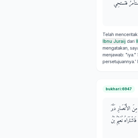
ْتَأْمَرُ فَتَسْتَحِي
Telah mencerita
Ibnu Juraij
dari
mengatakan, saya
menjawab: "iya." 
persetujuannya.' 
bukhari:6947
نَ الأَنْصَارِ دَبَّرَ
شْتَرَاهُ نُعَيْمُ بْنُ