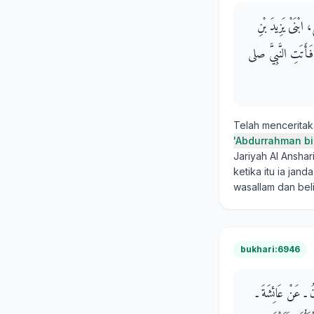
 ابْنَىْ يَزِيدَ بْنِ
فَأَتَتِ النَّبِيَّ صلى
Telah mencerita
'Abdurrahman bi
Jariyah Al Anshari
ketika itu ia jan
wasallam dan be
bukhari:6946
نُ ـ عَنْ عَائِشَةَ ـ