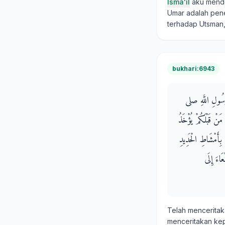
Isma'il
aku mend
Umar adalah pene
terhadap Utsman,
bukhari:6943
رَسُولِ اللَّهِ صلى
 مَنْ قَبْلَكُمْ يُؤْخَذُ
 بِأَمْشَاطِ الْحَدِيدِ
َاءَ إِلَى
Telah mencerita
menceritakan ke