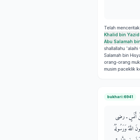
Telah mencerita
Khalid bin Yazid
Abu Salamah bi
shallallahu 'alai
Salamah bin Hisya
orang-orang mukm
musim paceklik 
bukhari:6941
َ، عَنْ أَنَسٍ ـ رضى
اللَّهُ وَرَسُولُهُ