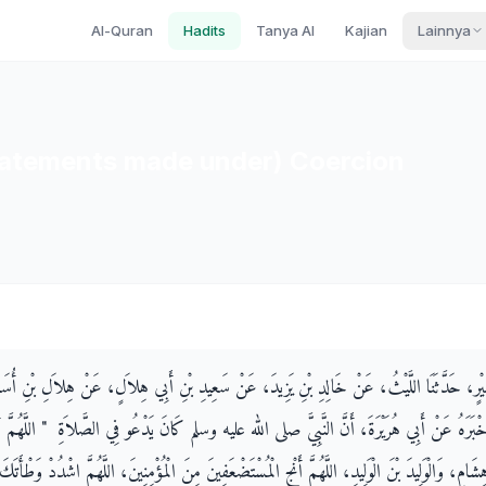
Al-Quran
Hadits
Tanya AI
Kajian
Lainnya
tatements made under) Coercion
كَيْرٍ، حَدَّثَنَا اللَّيْثُ، عَنْ خَالِدِ بْنِ يَزِيدَ، عَنْ سَعِيدِ بْنِ أَبِي هِلاَلٍ، عَنْ هِلاَلِ بْنِ أُسَامَة
َخْبَرَهُ عَنْ أَبِي هُرَيْرَةَ، أَنَّ النَّبِيَّ صلى الله عليه وسلم كَانَ يَدْعُو فِي الصَّلاَةِ ‏ "‏ اللَّهُمَّ أَ
هِشَامٍ، وَالْوَلِيدَ بْنَ الْوَلِيدِ، اللَّهُمَّ أَنْجِ الْمُسْتَضْعَفِينَ مِنَ الْمُؤْمِنِينَ، اللَّهُمَّ اشْدُدْ وَطْأَ