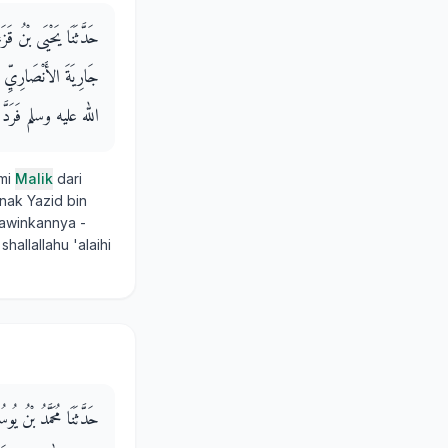
حَدَّثَنَا يَحْيَى بْنُ قَز
جَارِيَةَ الأَنْصَارِيِّ 
الله عليه وسلم فَرَدَّ نِ
ami
Malik
dari
anak Yazid bin
awinkannya -
hallallahu 'alaihi
حَدَّثَنَا مُحَمَّدُ بْنُ 