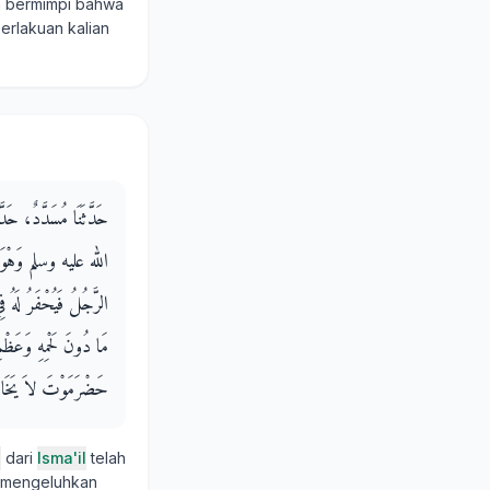
 bermimpi bahwa
erlakuan kalian
حَدَّثَنَا مُسَدَّدٌ، حَ
الله عليه وسلم وَهْوَ مُتَوَ
الرَّجُلُ فَيُحْفَرُ لَهُ 
مَا دُونَ لَحْمِهِ وَعَظْم
حَضْرَمَوْتَ لاَ يَخَافُ إِ
a
dari
Isma'il
telah
 mengeluhkan