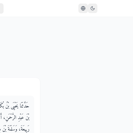
حَدَّثَنَا يَحْيَى بْنُ بُ
بْنَ عَبْدِ الرَّحْمَنِ، أ
رَبِيعَةَ، وَسَلَمَةَ بْنَ ،