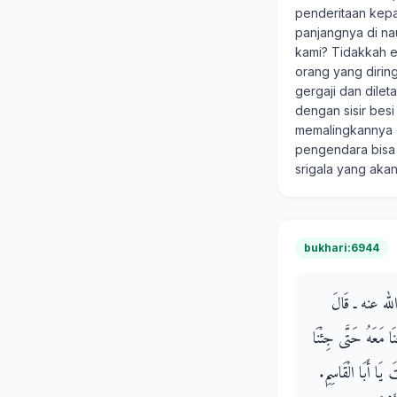
penderitaan kepad
panjangnya di n
kami? Tidakkah e
orang yang dirin
gergaji dan dilet
dengan sisir bes
memalingkannya d
pengendara bisa 
srigala yang aka
bukhari:6944
ى الله عنه ـ قَالَ
َا مَعَهُ حَتَّى جِئْنَا
يَا أَبَا الْقَاسِمِ‏.‏