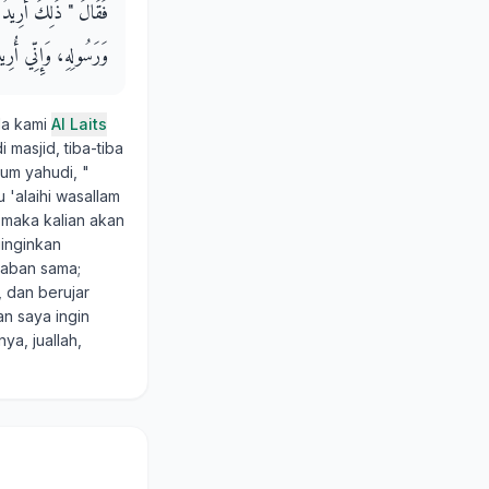
فَقَالَ ‏"‏ ذَلِكَ أُرِيدُ ‏"‏
وَرَسُولِهِ، وَإِنِّي أُرِيدُ 
da kami
Al Laits
i masjid, tiba-tiba
aum yahudi, "
 'alaihi wasallam
 maka kalian akan
uinginkan
waban sama;
 dan berujar
an saya ingin
ya, juallah,