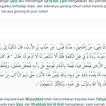
engar
Qais
aku mendengar
Sa'id bin Zaid
mengatakan; aku pernah
guhku terhadap Islam, dan sekiranya gunung Uhud runtuh karena p
 niscaya gunung itu pun runtuh
دَّثَنَا يَحْيَى، عَنْ إِسْمَاعِيلَ، حَدَّثَنَا قَيْسٌ، عَنْ خَبَّابِ بْنِ الأَرَتِّ، قَالَ شَكَوْنَا إِلَى 
سِّدٌ بُرْدَةً لَهُ فِي ظِلِّ الْكَعْبَةِ فَقُلْنَا أَلاَ تَسْتَنْصِرُ لَنَا أَلاَ تَدْعُو لَنَا‏.‏ فَقَالَ ‏ "‏ قَدْ كَانَ
فِي الأَرْضِ فَيُجْعَلُ فِيهَا، فَيُجَاءُ بِالْمِنْشَارِ فَيُوضَعُ عَلَى رَأْسِهِ فَيُجْعَلُ نِصْفَيْنِ، وَيُمَشَّطُ
ِهِ، فَمَا يَصُدُّهُ ذَلِكَ عَنْ دِينِهِ، وَاللَّهِ لَيَتِمَّنَّ هَذَا الأَمْرُ، حَتَّى يَسِيرَ الرَّاكِبُ مِنْ صَنْع
لاَّ اللَّهَ وَالذِّئْبَ عَلَى غَنَمِهِ، وَلَكِنَّكُمْ تَسْتَعْجِلُونَ ‏"‏‏.‏
kan kepada kami
Musaddad
telah menceritakan kepada kami
Yahy
pada kami
Qais
dari
Khabbab bin Al Arat
mengatakan, kami pernah