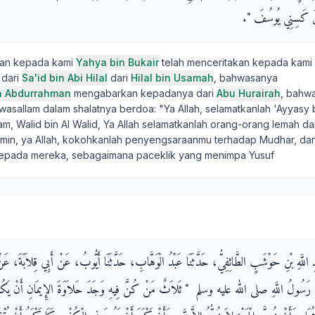
ينَ كَسِنِي يُوسُفَ ‏"‏‏.‏
kan kepada kami
Yahya bin Bukair
telah menceritakan kepada kami
dari
Sa'id bin Abi Hilal
dari
Hilal bin Usamah
, bahwasanya
n Abdurrahman
mengabarkan kepadanya dari
Abu Hurairah
, bahw
hi wasallam dalam shalatnya berdoa: "Ya Allah, selamatkanlah 'Ayyasy b
m, Walid bin Al Walid, Ya Allah selamatkanlah orang-orang lemah da
in, ya Allah, kokohkanlah penyengsaraanmu terhadap Mudhar, dan
kepada mereka, sebagaimana paceklik yang menimpa Yusuf
عَبْدِ اللَّهِ بْنِ حَوْشَبٍ الطَّائِفِيُّ، حَدَّثَنَا عَبْدُ الْوَهَّابِ، حَدَّثَنَا أَيُّوبُ، عَنْ أَبِي قِلاَبَة
َسُولُ اللَّهِ صلى الله عليه وسلم ‏ "‏ ثَلاَثٌ مَنْ كُنَّ فِيهِ وَجَدَ حَلاَوَةَ الإِيمَانِ أَنْ يَكُونَ 