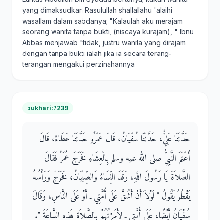
yang dimaksudkan Rasulullah shallallahu 'alaihi
wasallam dalam sabdanya; "Kalaulah aku merajam
seorang wanita tanpa bukti, (niscaya kurajam), " Ibnu
Abbas menjawab "tidak, justru wanita yang dirajam
dengan tanpa bukti ialah jika ia secara terang-
terangan mengakui perzinahannya
bukhari:7239
حَدَّثَنَا عَلِيٌّ، حَدَّثَنَا سُفْيَانُ، قَالَ عَمْرٌو حَدَّثَنَا عَطَاءٌ، قَالَ
أَعْتَمَ النَّبِيُّ صلى الله عليه وسلم بِالْعِشَاءِ فَخَرَجَ عُمَرُ فَقَالَ
الصَّلاَةَ يَا رَسُولَ اللَّهِ، رَقَدَ النِّسَاءُ وَالصِّبْيَانُ، فَخَرَجَ وَرَأْسُهُ
يَقْطُرُ يَقُولُ ‏"‏ لَوْلاَ أَنْ أَشُقَّ عَلَى أُمَّتِي ـ أَوْ عَلَى النَّاسِ، وَقَالَ
سُفْيَانُ أَيْضًا، عَلَى أُمَّتِي ـ لأَمَرْتُهُمْ بِالصَّلاَةِ هَذِهِ السَّاعَةَ ‏"‏‏.‏