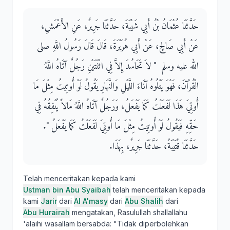
حَدَّثَنَا عُثْمَانُ بْنُ أَبِي شَيْبَةَ، حَدَّثَنَا جَرِيرٌ، عَنِ الأَعْمَشِ،
عَنْ أَبِي صَالِحٍ، عَنْ أَبِي هُرَيْرَةَ، قَالَ قَالَ رَسُولُ اللَّهِ صلى
الله عليه وسلم ‏ "‏ لاَ تَحَاسُدَ إِلاَّ فِي اثْنَتَيْنِ رَجُلٌ آتَاهُ اللَّهُ
الْقُرْآنَ، فَهْوَ يَتْلُوهُ آنَاءَ اللَّيْلِ وَالنَّهَارِ يَقُولُ لَوْ أُوتِيتُ مِثْلَ مَا
أُوتِيَ هَذَا لَفَعَلْتُ كَمَا يَفْعَلُ، وَرَجُلٌ آتَاهُ اللَّهُ مَالاً يُنْفِقُهُ فِي
حَقِّهِ فَيَقُولُ لَوْ أُوتِيتُ مِثْلَ مَا أُوتِيَ لَفَعَلْتُ كَمَا يَفْعَلُ ‏"‏‏.‏
حَدَّثَنَا قُتَيْبَةُ، حَدَّثَنَا جَرِيرٌ، بِهَذَا‏.‏
Telah menceritakan kepada kami
Ustman bin Abu Syaibah
telah menceritakan kepada
kami
Jarir
dari
Al A'masy
dari
Abu Shalih
dari
Abu Hurairah
mengatakan, Rasulullah shallallahu
'alaihi wasallam bersabda: "Tidak diperbolehkan