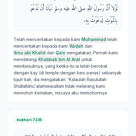
لَوْلاَ أَنَّ رَسُولَ اللَّهِ صلى الله عليه وسلم نَهَانَا أَنْ نَدْعُوَ
بِالْمَوْتِ لَدَعَوْتُ بِهِ‏.‏
Telah menceritakan kepada kami
Muhammad
telah
menceritakan kepada kami
'Abdah
dari
Ibnu abi Khalid
dari
Qais
mengatakan; Pernah kami
mendatangi
Khabbab bin Al Arat
untuk
membesuknya, yang ketika itu ia telah berobat
dengan kay (di temple dengan besi panas) sebanyak
tujuh kali, dia mengatakan; 'Kalaulah Rasulullah
Shallallahu'alaihiwasallam tidak melarang kami
memohon kematian, niscaya aku memohonnya
bukhari:7235