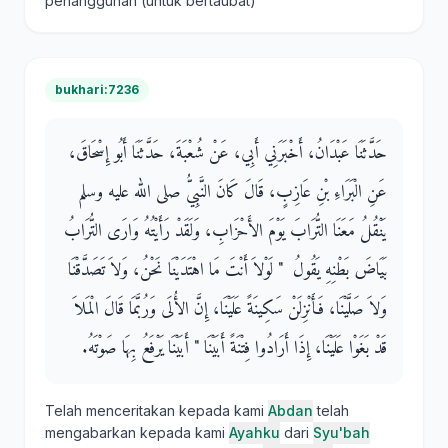
penangguhan (untuk bertaubat)
bukhari:7236
حَدَّثَنَا عَبْدَانُ، أَخْبَرَنِي أَبِي، عَنْ شُعْبَةَ، حَدَّثَنَا أَبُو إِسْحَاقَ،
عَنِ الْبَرَاءِ بْنِ عَازِبٍ، قَالَ كَانَ النَّبِيُّ صلى الله عليه وسلم
يَنْقُلُ مَعَنَا التُّرَابَ يَوْمَ الأَحْزَابِ، وَلَقَدْ رَأَيْتُهُ وَارَى التُّرَابُ
بَيَاضَ بَطْنِهِ يَقُولُ ‏ "‏ لَوْلاَ أَنْتَ مَا اهْتَدَيْنَا نَحْنُ، وَلاَ تَصَدَّقْنَا
وَلاَ صَلَّيْنَا، فَأَنْزِلَنْ سَكِينَةً عَلَيْنَا، إِنَّ الأُلَى وَرُبَّمَا قَالَ الْمَلاَ
قَدْ بَغَوْا عَلَيْنَا، إِذَا أَرَادُوا فِتْنَةً أَبَيْنَا ‏"‏ أَبَيْنَا يَرْفَعُ بِهَا صَوْتَهُ‏.‏
Telah menceritakan kepada kami
Abdan
telah
mengabarkan kepada kami
Ayahku
dari
Syu'bah