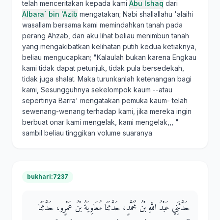
telah menceritakan kepada kami
Abu Ishaq
dari
Albara` bin 'Azib
mengatakan; Nabi shallallahu 'alaihi
wasallam bersama kami memindahkan tanah pada
perang Ahzab, dan aku lihat beliau menimbun tanah
yang mengakibatkan kelihatan putih kedua ketiaknya,
beliau mengucapkan; "Kalaulah bukan karena Engkau
kami tidak dapat petunjuk, tidak pula bersedekah,
tidak juga shalat. Maka turunkanlah ketenangan bagi
kami, Sesungguhnya sekelompok kaum --atau
sepertinya Barra' mengatakan pemuka kaum- telah
sewenang-wenang terhadap kami, jika mereka ingin
berbuat onar kami mengelak, kami mengelak,,, "
sambil beliau tinggikan volume suaranya
bukhari:7237
حَدَّثَنِي عَبْدُ اللَّهِ بْنُ مُحَمَّدٍ، حَدَّثَنَا مُعَاوِيَةُ بْنُ عَمْرٍو، حَدَّثَنَا