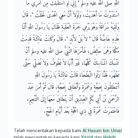
اللَّهِ صلى الله عليه وسلم ‏"‏ إِنِّي لَوِ اسْتَقْبَلْتُ مِنْ أَمْرِي مَا
اسْتَدْبَرْتُ مَا أَهْدَيْتُ، وَلَوْلاَ أَنَّ مَعِي الْهَدْىَ لَحَلَلْتُ ‏"‏‏.‏ قَالَ
وَلَقِيَهُ سُرَاقَةُ وَهْوَ يَرْمِي جَمْرَةَ الْعَقَبَةِ فَقَالَ يَا رَسُولَ اللَّهِ أَلَنَا
هَذِهِ خَاصَّةً قَالَ ‏"‏ لاَ بَلْ لأَبَدٍ ‏"‏‏.‏ قَالَ وَكَانَتْ عَائِشَةُ قَدِمَتْ
مَكَّةَ وَهْىَ حَائِضٌ، فَأَمَرَهَا النَّبِيُّ صلى الله عليه وسلم أَنْ
تَنْسُكَ الْمَنَاسِكَ كُلَّهَا، غَيْرَ أَنَّهَا لاَ تَطُوفُ وَلاَ تُصَلِّي حَتَّى
تَطْهُرَ، فَلَمَّا نَزَلُوا الْبَطْحَاءَ قَالَتْ عَائِشَةُ يَا رَسُولَ اللَّهِ
أَتَنْطَلِقُونَ بِحَجَّةٍ وَعُمْرَةٍ وَأَنْطَلِقُ بِحَجَّةٍ‏.‏ قَالَ ثُمَّ أَمَرَ عَبْدَ
الرَّحْمَنِ بْنَ أَبِي بَكْرٍ الصِّدِّيقِ أَنْ يَنْطَلِقَ مَعَهَا إِلَى التَّنْعِيمِ،
فَاعْتَمَرَتْ عُمْرَةً فِي ذِي الْحَجَّةِ بَعْدَ أَيَّامِ الْحَجِّ‏.‏
Telah menceritakan kepada kami
Al Hasan bin Umar
telah menceritakan kepada kami
Yazid
dari
Habib