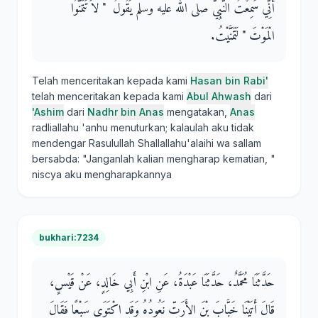
أَنِّي سَمِعْتُ النَّبِيَّ صلى الله عليه وسلم يَقُولُ ‏ "‏ لاَ تَتَمَنَّوُا
الْمَوْتَ ‏"‏ لَتَمَنَّيْتُ‏.‏
Telah menceritakan kepada kami
Hasan bin Rabi'
telah menceritakan kepada kami
Abul Ahwash
dari
'Ashim
dari
Nadhr bin Anas
mengatakan,
Anas
radliallahu 'anhu menuturkan; kalaulah aku tidak
mendengar Rasulullah Shallallahu'alaihi wa sallam
bersabda: "Janganlah kalian mengharap kematian, "
niscya aku mengharapkannya
bukhari:7234
حَدَّثَنَا مُحَمَّدٌ، حَدَّثَنَا عَبْدَةُ، عَنِ ابْنِ أَبِي خَالِدٍ، عَنْ قَيْسٍ،
قَالَ أَتَيْنَا خَبَّابَ بْنَ الأَرَتِّ نَعُودُهُ وَقَدِ اكْتَوَى سَبْعًا فَقَالَ