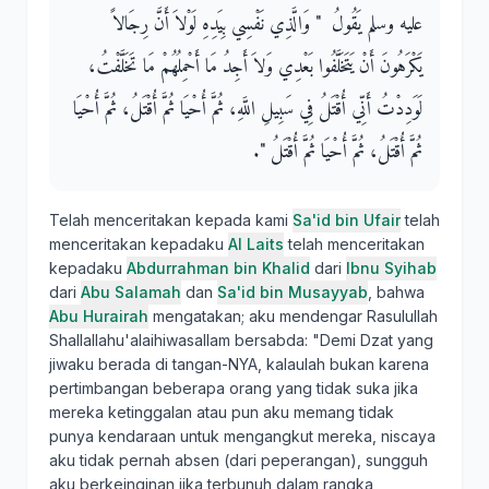
عليه وسلم يَقُولُ ‏ "‏ وَالَّذِي نَفْسِي بِيَدِهِ لَوْلاَ أَنَّ رِجَالاً
يَكْرَهُونَ أَنْ يَتَخَلَّفُوا بَعْدِي وَلاَ أَجِدُ مَا أَحْمِلُهُمْ مَا تَخَلَّفْتُ،
لَوَدِدْتُ أَنِّي أُقْتَلُ فِي سَبِيلِ اللَّهِ، ثُمَّ أُحْيَا ثُمَّ أُقْتَلُ، ثُمَّ أُحْيَا
ثُمَّ أُقْتَلُ، ثُمَّ أُحْيَا ثُمَّ أُقْتَلُ ‏"‏‏.‏
Telah menceritakan kepada kami
Sa'id bin Ufair
telah
menceritakan kepadaku
Al Laits
telah menceritakan
kepadaku
Abdurrahman bin Khalid
dari
Ibnu Syihab
dari
Abu Salamah
dan
Sa'id bin Musayyab
, bahwa
Abu Hurairah
mengatakan; aku mendengar Rasulullah
Shallallahu'alaihiwasallam bersabda: "Demi Dzat yang
jiwaku berada di tangan-NYA, kalaulah bukan karena
pertimbangan beberapa orang yang tidak suka jika
mereka ketinggalan atau pun aku memang tidak
punya kendaraan untuk mengangkut mereka, niscaya
aku tidak pernah absen (dari peperangan), sungguh
aku berkeinginan jika terbunuh dalam rangka