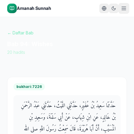
Amanah Sunnah
← Daftar Bab
Bab
94
:
Wishes
20
hadits
bukhari:7226
حَدَّثَنَا سَعِيدُ بْنُ عُفَيْرٍ، حَدَّثَنِي اللَّيْثُ، حَدَّثَنِي عَبْدُ الرَّحْمَنِ
بْنُ خَالِدٍ، عَنِ ابْنِ شِهَابٍ، عَنْ أَبِي سَلَمَةَ، وَسَعِيدِ بْنِ
الْمُسَيَّبِ، أَنَّ أَبَا هُرَيْرَةَ، قَالَ سَمِعْتُ رَسُولَ اللَّهِ صلى الله