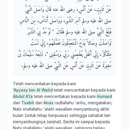
عَنْ ثَابِتٍ، عَنْ أَنَسٍ، رضى الله عنه قَالَ وَاصَلَ النَّبِيُّ
صلى الله عليه وسلم آخِرَ الشَّهْرِ، وَوَاصَلَ أُنَاسٌ، مِنَ النَّاسِ
فَبَلَغَ النَّبِيَّ صلى الله عليه وسلم فَقَالَ ‏ "‏ لَوْ مُدَّ بِيَ الشَّهْرُ
لَوَاصَلْتُ وِصَالاً يَدَعُ الْمُتَعَمِّقُونَ تَعَمُّقَهُمْ، إِنِّي لَسْتُ
مِثْلَكُمْ، إِنِّي أَظَلُّ يُطْعِمُنِي رَبِّي وَيَسْقِينِ ‏"‏‏.‏ تَابَعَهُ سُلَيْمَانُ بْنُ
مُغِيرَةَ عَنْ ثَابِتٍ عَنْ أَنَسٍ عَنِ النَّبِيِّ صلى الله عليه وسلم‏.‏
Telah menceritakan kepada kami
'Ayyasy bin Al Walid
telah menceritakan kepada kami
Abdul A'la
telah menceritakan kepada kami
Humaid
dari
Tsabit
dari
Anas
radliallahu 'anhu, mengatakan;
Nabi shallallahu 'alaihi wasallam menyambung akhir
bulan (untuk tetap berpuasa) sehingga sahabat lain
menyambungnya (wishal). Berita ini sampai kepada
Nabi shallallahu 'alaihi wasallam, sehingga beliau