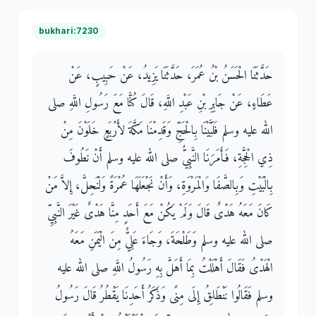
bukhari:7230
حَدَّثَنَا الْحَسَنُ بْنُ عُمَرَ، حَدَّثَنَا يَزِيدُ، عَنْ حَبِيبٍ، عَنْ
عَطَاءٍ، عَنْ جَابِرِ بْنِ عَبْدِ اللَّهِ، قَالَ كُنَّا مَعَ رَسُولِ اللَّهِ صلى
الله عليه وسلم فَلَبَّيْنَا بِالْحَجِّ وَقَدِمْنَا مَكَّةَ لأَرْبَعٍ خَلَوْنَ مِنْ
ذِي الْحِجَّةِ، فَأَمَرَنَا النَّبِيُّ صلى الله عليه وسلم أَنْ نَطُوفَ
بِالْبَيْتِ وَبِالصَّفَا وَالْمَرْوَةِ، وَأَنْ نَجْعَلَهَا عُمْرَةً وَلْنَحِلَّ، إِلاَّ مَنْ
كَانَ مَعَهُ هَدْىٌ قَالَ وَلَمْ يَكُنْ مَعَ أَحَدٍ مِنَّا هَدْىٌ غَيْرَ النَّبِيِّ
صلى الله عليه وسلم وَطَلْحَةَ، وَجَاءَ عَلِيٌّ مِنَ الْيَمَنِ مَعَهُ
الْهَدْىُ فَقَالَ أَهْلَلْتُ بِمَا أَهَلَّ بِهِ رَسُولُ اللَّهِ صلى الله عليه
وسلم فَقَالُوا نَنْطَلِقُ إِلَى مِنًى وَذَكَرُ أَحَدِنَا يَقْطُرُ قَالَ رَسُولُ