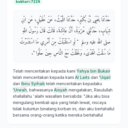
bukhari:7229
حَدَّثَنَا يَحْيَى بْنُ بُكَيْرٍ، حَدَّثَنَا اللَّيْثُ، عَنْ عُقَيْلٍ، عَنِ ابْنِ
شِهَابٍ، حَدَّثَنِي عُرْوَةُ، أَنَّ عَائِشَةَ، قَالَتْ قَالَ رَسُولُ اللَّهِ
صلى الله عليه وسلم ‏ "‏ لَوِ اسْتَقْبَلْتُ مِنْ أَمْرِي مَا اسْتَدْبَرْتُ
مَا سُقْتُ الْهَدْىَ، وَلَحَلَلْتُ مَعَ النَّاسِ حِينَ حَلُّوا ‏"‏‏.‏
Telah menceritakan kepada kami
Yahya bin Bukair
telah menceritakan kepada kami
Al Laits
dari
'Uqail
dari
Ibnu Syihab
telah menceritakan kepadaku
'Urwah
, bahwasanya
Aisyah
mengatakan, Rasulullah
shallallahu 'alaihi wasallam bersabda: "Jika aku bisa
mengulang kembali apa yang telah lewat, niscaya
tidak kutuntun binatang korban ini, dan aku bertahallul
bersama orang-orang ketika mereka bertahallul