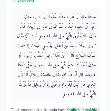
bukhari:7231
حَدَّثَنَا خَالِدُ بْنُ مَخْلَدٍ، حَدَّثَنَا سُلَيْمَانُ بْنُ بِلاَلٍ، حَدَّثَنِي
يَحْيَى بْنُ سَعِيدٍ، سَمِعْتُ عَبْدَ اللَّهِ بْنَ عَامِرِ بْنِ رَبِيعَةَ، قَالَ
قَالَتْ عَائِشَةُ أَرِقَ النَّبِيُّ صلى الله عليه وسلم ذَاتَ لَيْلَةٍ فَقَالَ
‏"‏ لَيْتَ رَجُلاً صَالِحًا مِنْ أَصْحَابِي يَحْرُسُنِي اللَّيْلَةَ ‏"‏‏.‏ إِذْ سَمِعْنَا
صَوْتَ السِّلاَحِ قَالَ ‏"‏ مَنْ هَذَا ‏"‏‏.‏ قِيلَ سَعْدٌ يَا رَسُولَ اللَّهِ
جِئْتُ أَحْرُسُكَ‏.‏ فَنَامَ النَّبِيُّ صلى الله عليه وسلم حَتَّى سَمِعْنَا
غَطِيطَهُ‏.‏ قَالَ أَبُو عَبْدِ اللَّهِ وَقَالَتْ عَائِشَةُ قَالَ بِلاَلٌ أَلاَ لَيْتَ
شِعْرِي هَلْ أَبِيتَنَّ لَيْلَةً بِوَادٍ وَحَوْلِي إِذْخِرٌ وَجَلِيلُ فَأَخْبَرْتُ
النَّبِيَّ صلى الله عليه وسلم‏.‏
Telah menceritakan kepada kami
Khalid bin makhlad