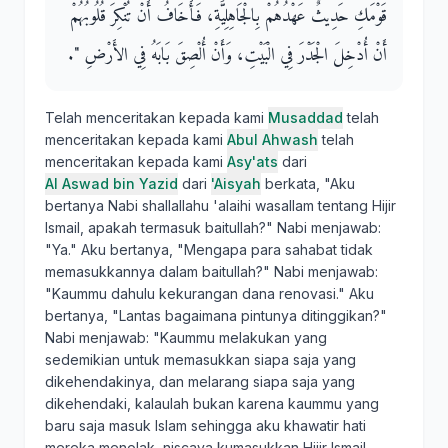
قَوْمَكِ حَدِيثٌ عَهْدُهُمْ بِالْجَاهِلِيَّةِ، فَأَخَافُ أَنْ تُنْكِرَ قُلُوبُهُمْ
أَنْ أُدْخِلَ الْجَدْرَ فِي الْبَيْتِ، وَأَنْ أُلْصِقَ بَابَهُ فِي الأَرْضِ ‏"‏‏.‏
Telah menceritakan kepada kami
Musaddad
telah
menceritakan kepada kami
Abul Ahwash
telah
menceritakan kepada kami
Asy'ats
dari
Al Aswad bin Yazid
dari
'Aisyah
berkata, "Aku
bertanya Nabi shallallahu 'alaihi wasallam tentang Hijir
Ismail, apakah termasuk baitullah?" Nabi menjawab:
"Ya." Aku bertanya, "Mengapa para sahabat tidak
memasukkannya dalam baitullah?" Nabi menjawab:
"Kaummu dahulu kekurangan dana renovasi." Aku
bertanya, "Lantas bagaimana pintunya ditinggikan?"
Nabi menjawab: "Kaummu melakukan yang
sedemikian untuk memasukkan siapa saja yang
dikehendakinya, dan melarang siapa saja yang
dikehendaki, kalaulah bukan karena kaummu yang
baru saja masuk Islam sehingga aku khawatir hati
mereka menolak, niscaya kumasukkan Hijir Ismail