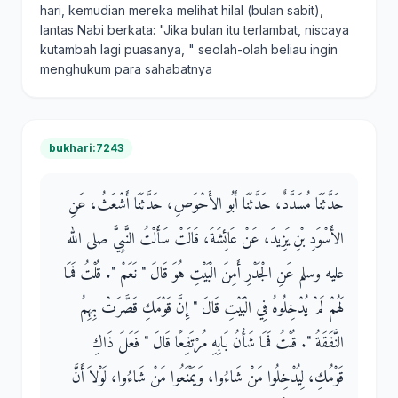
hari, kemudian mereka melihat hilal (bulan sabit),
lantas Nabi berkata: "Jika bulan itu terlambat, niscaya
kutambah lagi puasanya, " seolah-olah beliau ingin
menghukum para sahabatnya
bukhari:7243
حَدَّثَنَا مُسَدَّدٌ، حَدَّثَنَا أَبُو الأَحْوَصِ، حَدَّثَنَا أَشْعَثُ، عَنِ
الأَسْوَدِ بْنِ يَزِيدَ، عَنْ عَائِشَةَ، قَالَتْ سَأَلْتُ النَّبِيَّ صلى الله
عليه وسلم عَنِ الْجَدْرِ أَمِنَ الْبَيْتِ هُوَ قَالَ ‏"‏ نَعَمْ ‏"‏‏.‏ قُلْتُ فَمَا
لَهُمْ لَمْ يُدْخِلُوهُ فِي الْبَيْتِ قَالَ ‏"‏ إِنَّ قَوْمَكِ قَصَّرَتْ بِهِمُ
النَّفَقَةُ ‏"‏‏.‏ قُلْتُ فَمَا شَأْنُ بَابِهِ مُرْتَفِعًا قَالَ ‏"‏ فَعَلَ ذَاكِ
قَوْمُكِ، لِيُدْخِلُوا مَنْ شَاءُوا، وَيَمْنَعُوا مَنْ شَاءُوا، لَوْلاَ أَنَّ