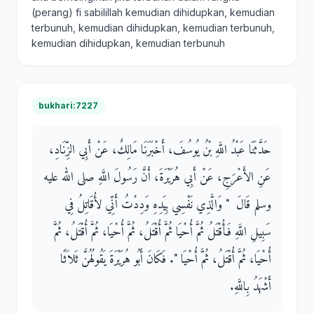
(perang) fi sabilillah kemudian dihidupkan, kemudian
terbunuh, kemudian dihidupkan, kemudian terbunuh,
kemudian dihidupkan, kemudian terbunuh
bukhari:7227
حَدَّثَنَا عَبْدُ اللَّهِ بْنُ يُوسُفَ، أَخْبَرَنَا مَالِكٌ، عَنْ أَبِي الزِّنَادِ،
عَنِ الأَعْرَجِ، عَنْ أَبِي هُرَيْرَةَ، أَنَّ رَسُولَ اللَّهِ صلى الله عليه
وسلم قَالَ ‏ "‏ وَالَّذِي نَفْسِي بِيَدِهِ وَدِدْتُ أَنِّي لأُقَاتِلُ فِي
سَبِيلِ اللَّهِ فَأُقْتَلُ ثُمَّ أُحْيَا ثُمَّ أُقْتَلُ، ثُمَّ أُحْيَا، ثُمَّ أُقْتَلُ، ثُمَّ
أُحْيَا، ثُمَّ أُقْتَلُ، ثُمَّ أُحْيَا ‏"‏‏.‏ فَكَانَ أَبُو هُرَيْرَةَ يَقُولُهُنَّ ثَلاَثًا
أَشْهَدُ بِاللَّهِ‏.‏