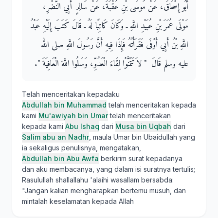
أَبُو إِسْحَاقَ، عَنْ مُوسَى بْنِ عُقْبَةَ، عَنْ سَالِمٍ أَبِي النَّضْرِ،
مَوْلَى عُمَرَ بْنِ عُبَيْدِ اللَّهِ ـ وَكَانَ كَاتِبًا لَهُ ـ قَالَ كَتَبَ إِلَيْهِ عَبْدُ
اللَّهِ بْنُ أَبِي أَوْفَى فَقَرَأْتُهُ فَإِذَا فِيهِ أَنَّ رَسُولَ اللَّهِ صلى الله
عليه وسلم قَالَ ‏ "‏ لاَ تَتَمَنَّوْا لِقَاءَ الْعَدُوِّ، وَسَلُوا اللَّهَ الْعَافِيَةَ ‏"‏‏.‏
Telah menceritakan kepadaku
Abdullah bin Muhammad
telah menceritakan kepada
kami
Mu'awiyah bin Umar
telah menceritakan
kepada kami
Abu Ishaq
dari
Musa bin Uqbah
dari
Salim abu an Nadhr
, maula Umar bin Ubaidullah yang
ia sekaligus penulisnya, mengatakan,
Abdullah bin Abu Awfa
berkirim surat kepadanya
dan aku membacanya, yang dalam isi suratnya tertulis;
Rasulullah shallallahu 'alaihi wasallam bersabda:
"Jangan kalian mengharapkan bertemu musuh, dan
mintalah keselamatan kepada Allah