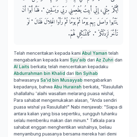
أَيُّكُمْ مِثْلِي، إِنِّي أَبِيتُ يُطْعِمُنِي رَبِّي وَيَسْقِينِ ‏"‏‏.‏ فَلَمَّا أَبَوْا أَنْ
يَنْتَهُوا وَاصَلَ بِهِمْ يَوْمًا ثُمَّ يَوْمًا ثُمَّ رَأَوُا الْهِلاَلَ فَقَالَ ‏"‏ لَوْ
تَأَخَّرَ لَزِدْتُكُمْ ‏"‏‏.‏ كَالْمُنَكِّلِ لَهُمْ‏.‏
Telah menceritakan kepada kami
Abul Yaman
telah
mengabarkan kepada kami
Syu'aib
dari
Az Zuhri
dan
Al Laits
berkata; telah menceritakan kepadaku
Abdurrahman bin Khalid
dari
Ibn Syihab
bahwasanya
Sa'id bin Musayyab
mengabarkan
kepadanya, bahwa
Abu Hurairah
berkata, "Rasulullah
shallallahu 'alaihi wasallam melarang puasa wishal,
Para sahabat mengemukakan alasan, "Anda sendiri
puasa wishal ya Rasulullah!" Nabi menjawab: "Siapa di
antara kalian yang bisa sepertiku, sungguh tuhanku
selalu memberiku makan dan minum." Tatkala para
sahabat enggan menghentikan wishalnya, beliau
menyambung puasanya bersama mereka hari demi