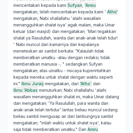
menceritakan kepada kami
Sufyan
,
'Amru
mengatakan, telah menceritakan kepada kami '
Atho'
mengatakan, Nabi shallallahu 'alaihi wasallam
menangguhkan shalat isya' agak malam, maka Umar
keluar (dari masjid) dan mengatakan; 'Mari tegakkan
shalat ya Rasulullah, wanita dan anak-anak telah tidur!
' Nabi muncul dari kamarnya dan kepalanya
meneteskan air sambil berkata: "Kalaulah tidak
memberatkan umatku -atau dengan redaksi; tidak
memberatkan manusia -, " sedangkan Sufyan
mengatakan; atas umatku - niscaya kuperintahkan
kepada mereka untuk shalat dengan waktu seperti
ini."
Ibnu Juraij
mengatakan, dari
'Atho`
dari
Ibnu 'Abbas
menuturkan; Nabi shallallahu 'alaihi
wasallam menangguhkan shalat ini, maka Umar datang
dan mengatakan; 'Ya Rasulullah, para wanita dan
anak-anak telah tertidur' lantas beliau muncul sedang
beliau sambil mengusap air dari lambungnya sambil
mengatakan; "inilah waktu untuk shalat isya', kalau
saja tidak memberatkan umatku." Dan
Amru