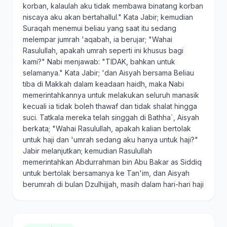
korban, kalaulah aku tidak membawa binatang korban
niscaya aku akan bertahallul." Kata Jabir; kemudian
Suraqah menemui beliau yang saat itu sedang
melempar jumrah 'aqabah, ia berujar; "Wahai
Rasulullah, apakah umrah seperti ini khusus bagi
kami?" Nabi menjawab: "TIDAK, bahkan untuk
selamanya." Kata Jabir; 'dan Aisyah bersama Beliau
tiba di Makkah dalam keadaan haidh, maka Nabi
memerintahkannya untuk melakukan seluruh manasik
kecuali ia tidak boleh thawaf dan tidak shalat hingga
suci. Tatkala mereka telah singgah di Bathha`, Aisyah
berkata; "Wahai Rasulullah, apakah kalian bertolak
untuk haji dan 'umrah sedang aku hanya untuk haji?"
Jabir melanjutkan; kemudian Rasulullah
memerintahkan Abdurrahman bin Abu Bakar as Siddiq
untuk bertolak bersamanya ke Tan'im, dan Aisyah
berumrah di bulan Dzulhijjah, masih dalam hari-hari haji