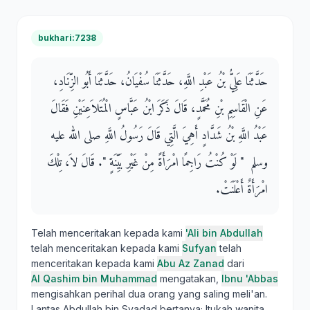
bukhari:7238
حَدَّثَنَا عَلِيُّ بْنُ عَبْدِ اللَّهِ، حَدَّثَنَا سُفْيَانُ، حَدَّثَنَا أَبُو الزِّنَادِ،
عَنِ الْقَاسِمِ بْنِ مُحَمَّدٍ، قَالَ ذَكَرَ ابْنُ عَبَّاسٍ الْمُتَلاَعِنَيْنِ فَقَالَ
عَبْدُ اللَّهِ بْنُ شَدَّادٍ أَهِيَ الَّتِي قَالَ رَسُولُ اللَّهِ صلى الله عليه
وسلم ‏ "‏ لَوْ كُنْتُ رَاجِمًا امْرَأَةً مِنْ غَيْرِ بَيِّنَةٍ ‏"‏‏.‏ قَالَ لاَ، تِلْكَ
امْرَأَةٌ أَعْلَنَتْ‏.‏
Telah menceritakan kepada kami
'Ali bin Abdullah
telah menceritakan kepada kami
Sufyan
telah
menceritakan kepada kami
Abu Az Zanad
dari
Al Qashim bin Muhammad
mengatakan,
Ibnu 'Abbas
mengisahkan perihal dua orang yang saling meli'an.
Lantas Abdullah bin Syadad bertanya; Itukah wanita