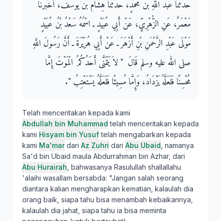
حَدَّثَنَا عَبْدُ اللَّهِ بْنُ مُحَمَّدٍ، حَدَّثَنَا هِشَامُ بْنُ يُوسُفَ، أَخْبَرَنَا
مَعْمَرٌ، عَنِ الزُّهْرِيِّ، عَنْ أَبِي عُبَيْدٍ ـ اسْمُهُ سَعْدُ بْنُ عُبَيْدٍ
مَوْلَى عَبْدِ الرَّحْمَنِ بْنِ أَزْهَرَ ـ عَنْ أَبِي هُرَيْرَةَ ـ أَنَّ رَسُولَ اللَّهِ
صلى الله عليه وسلم قَالَ ‏ "‏ لاَ يَتَمَنَّى أَحَدُكُمُ الْمَوْتَ إِمَّا
مُحْسِنًا فَلَعَلَّهُ يَزْدَادُ، وَإِمَّا مُسِيئًا فَلَعَلَّهُ يَسْتَعْتِبُ ‏"‏‏.‏
Telah menceritakan kepada kami
Abdullah bin Muhammad
telah menceritakan kepada
kami
Hisyam bin Yusuf
telah mengabarkan kepada
kami
Ma'mar
dari
Az Zuhri
dari
Abu Ubaid
, namanya
Sa'd bin Ubaid maula Abdurrahman bin Azhar, dari
Abu Hurairah
, bahwasanya Rasulullah shallallahu
'alaihi wasallam bersabda: "Jangan salah seorang
diantara kalian mengharapkan kematian, kalaulah dia
orang baik, siapa tahu bisa menambah kebaikannya,
kalaulah dia jahat, siapa tahu ia bisa meminta