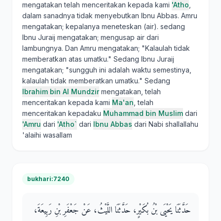
mengatakan telah menceritakan kepada kami
'Atho
,
dalam sanadnya tidak menyebutkan Ibnu Abbas. Amru
mengatakan; kepalanya meneteskan (air). sedang
Ibnu Juraij mengatakan; mengusap air dari
lambungnya. Dan Amru mengatakan; "Kalaulah tidak
memberatkan atas umatku." Sedang Ibnu Juraij
mengatakan; "sungguh ini adalah waktu semestinya,
kalaulah tidak memberatkan umatku." Sedang
Ibrahim bin Al Mundzir
mengatakan, telah
menceritakan kepada kami
Ma'an
, telah
menceritakan kepadaku
Muhammad bin Muslim
dari
'Amru
dari
'Atho`
dari
Ibnu Abbas
dari Nabi shallallahu
'alaihi wasallam
bukhari:7240
حَدَّثَنَا يَحْيَى بْنُ بُكَيْرٍ، حَدَّثَنَا اللَّيْثُ، عَنْ جَعْفَرِ بْنِ رَبِيعَةَ،