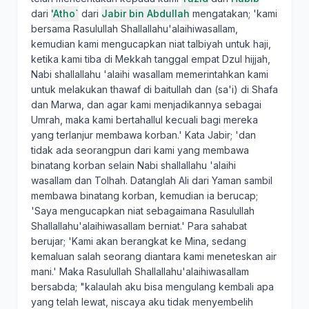
dari
'Atho`
dari
Jabir bin Abdullah
mengatakan; 'kami
bersama Rasulullah Shallallahu'alaihiwasallam,
kemudian kami mengucapkan niat talbiyah untuk haji,
ketika kami tiba di Mekkah tanggal empat Dzul hijjah,
Nabi shallallahu 'alaihi wasallam memerintahkan kami
untuk melakukan thawaf di baitullah dan (sa'i) di Shafa
dan Marwa, dan agar kami menjadikannya sebagai
Umrah, maka kami bertahallul kecuali bagi mereka
yang terlanjur membawa korban.' Kata Jabir; 'dan
tidak ada seorangpun dari kami yang membawa
binatang korban selain Nabi shallallahu 'alaihi
wasallam dan Tolhah. Datanglah Ali dari Yaman sambil
membawa binatang korban, kemudian ia berucap;
'Saya mengucapkan niat sebagaimana Rasulullah
Shallallahu'alaihiwasallam berniat.' Para sahabat
berujar; 'Kami akan berangkat ke Mina, sedang
kemaluan salah seorang diantara kami meneteskan air
mani.' Maka Rasulullah Shallallahu'alaihiwasallam
bersabda; "kalaulah aku bisa mengulang kembali apa
yang telah lewat, niscaya aku tidak menyembelih