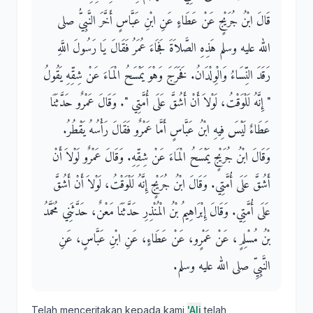
قَالَ ابْنُ جُرَيْجٍ عَنْ عَطَاءٍ عَنِ ابْنِ عَبَّاسٍ أَخَّرَ النَّبِيُّ صلى
الله عليه وسلم هَذِهِ الصَّلاَةَ فَجَاءَ عُمَرُ فَقَالَ يَا رَسُولَ اللَّهِ
رَقَدَ النِّسَاءُ وَالْوِلْدَانُ‏.‏ فَخَرَجَ وَهْوَ يَمْسَحُ الْمَاءَ عَنْ شِقِّهِ يَقُولُ
‏"‏ إِنَّهُ لَلْوَقْتُ، لَوْلاَ أَنْ أَشُقَّ عَلَى أُمَّتِي ‏"‏‏.‏ وَقَالَ عَمْرٌو حَدَّثَنَا
عَطَاءٌ لَيْسَ فِيهِ ابْنُ عَبَّاسٍ أَمَّا عَمْرٌو فَقَالَ رَأْسُهُ يَقْطُرُ‏.‏
وَقَالَ ابْنُ جُرَيْجٍ يَمْسَحُ الْمَاءَ عَنْ شِقِّهِ‏.‏ وَقَالَ عَمْرٌو لَوْلاَ أَنْ
أَشُقَّ عَلَى أُمَّتِي‏.‏ وَقَالَ ابْنُ جُرَيْجٍ إِنَّهُ لَلْوَقْتُ، لَوْلاَ أَنْ أَشُقَّ
عَلَى أُمَّتِي‏.‏ وَقَالَ إِبْرَاهِيمُ بْنُ الْمُنْذِرِ حَدَّثَنَا مَعْنٌ، حَدَّثَنِي مُحَمَّدُ
بْنُ مُسْلِمٍ، عَنْ عَمْرٍو، عَنْ عَطَاءٍ، عَنِ ابْنِ عَبَّاسٍ، عَنِ
النَّبِيِّ صلى الله عليه وسلم‏.‏
Telah menceritakan kepada kami
'Ali
telah