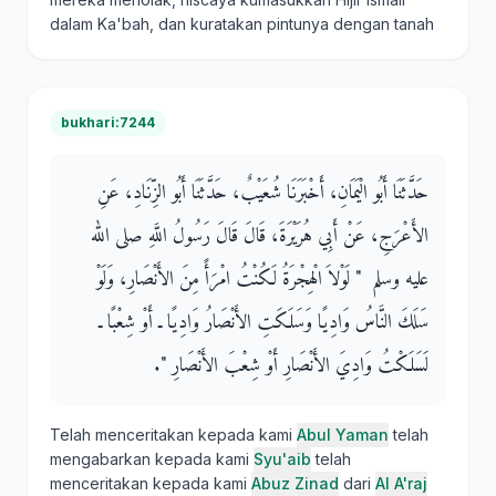
dalam Ka'bah, dan kuratakan pintunya dengan tanah
bukhari:7244
حَدَّثَنَا أَبُو الْيَمَانِ، أَخْبَرَنَا شُعَيْبٌ، حَدَّثَنَا أَبُو الزِّنَادِ، عَنِ
الأَعْرَجِ، عَنْ أَبِي هُرَيْرَةَ، قَالَ قَالَ رَسُولُ اللَّهِ صلى الله
عليه وسلم ‏ "‏ لَوْلاَ الْهِجْرَةُ لَكُنْتُ امْرَأً مِنَ الأَنْصَارِ، وَلَوْ
سَلَكَ النَّاسُ وَادِيًا وَسَلَكَتِ الأَنْصَارُ وَادِيًا ـ أَوْ شِعْبًا ـ
لَسَلَكْتُ وَادِيَ الأَنْصَارِ أَوْ شِعْبَ الأَنْصَارِ ‏"‏‏.‏
Telah menceritakan kepada kami
Abul Yaman
telah
mengabarkan kepada kami
Syu'aib
telah
menceritakan kepada kami
Abuz Zinad
dari
Al A'raj