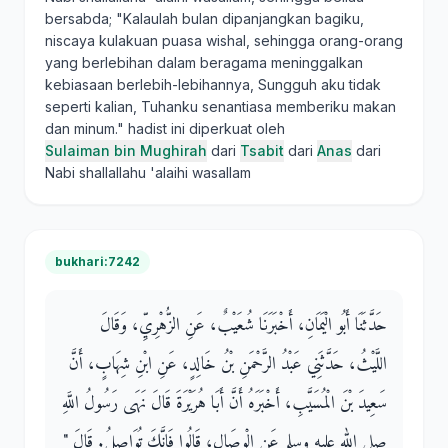
bersabda; "Kalaulah bulan dipanjangkan bagiku,
niscaya kulakuan puasa wishal, sehingga orang-orang
yang berlebihan dalam beragama meninggalkan
kebiasaan berlebih-lebihannya, Sungguh aku tidak
seperti kalian, Tuhanku senantiasa memberiku makan
dan minum." hadist ini diperkuat oleh
Sulaiman bin Mughirah
dari
Tsabit
dari
Anas
dari
Nabi shallallahu 'alaihi wasallam
bukhari:7242
حَدَّثَنَا أَبُو الْيَمَانِ، أَخْبَرَنَا شُعَيْبٌ، عَنِ الزُّهْرِيِّ، وَقَالَ
اللَّيْثُ، حَدَّثَنِي عَبْدُ الرَّحْمَنِ بْنُ خَالِدٍ، عَنِ ابْنِ شِهَابٍ، أَنَّ
سَعِيدَ بْنَ الْمُسَيَّبِ، أَخْبَرَهُ أَنَّ أَبَا هُرَيْرَةَ قَالَ نَهَى رَسُولُ اللَّهِ
صلى الله عليه وسلم عَنِ الْوِصَالِ، قَالُوا فَإِنَّكَ تُوَاصِلُ‏.‏ قَالَ ‏"‏