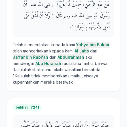
عَنْ عَبْدِ الرَّحْمَنِ، سَمِعْتُ أَبَا هُرَيْرَةَ ـ رضى الله عنه ـ أَنَّ
رَسُولَ اللَّهِ صلى الله عليه وسلم قَالَ ‏ "‏ لَوْلاَ أَنْ أَشُقَّ عَلَى
أُمَّتِي لأَمَرْتُهُمْ بِالسِّوَاكِ ‏"‏‏.‏
Telah menceritakan kepada kami
Yahya bin Bukair
telah menceritakan kepada kami
Al Laits
dari
Ja'far bin Rabi'ah
dari
Abdurrahman
aku
mendengar
Abu Hurairah
radliallahu 'anhu, bahwa
Rasulullah shallallahu 'alaihi wasallam bersabda:
"Kalaulah tidak memberatkan umatku, niscaya
kuperintahkan mereka bersiwak
bukhari:7241
حَدَّثَنَا عَيَّاشُ بْنُ الْوَلِيدِ، حَدَّثَنَا عَبْدُ الأَعْلَى، حَدَّثَنَا حُمَيْدٌ،