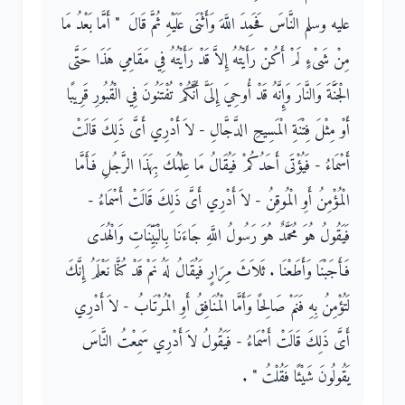
عليه وسلم النَّاسَ فَحَمِدَ اللَّهَ وَأَثْنَى عَلَيْهِ ثُمَّ قَالَ ‏ "‏ أَمَّا بَعْدُ مَا
مِنْ شَىْءٍ لَمْ أَكُنْ رَأَيْتُهُ إِلاَّ قَدْ رَأَيْتُهُ فِي مَقَامِي هَذَا حَتَّى
الْجَنَّةَ وَالنَّارَ وَإِنَّهُ قَدْ أُوحِيَ إِلَىَّ أَنَّكُمْ تُفْتَنُونَ فِي الْقُبُورِ قَرِيبًا
أَوْ مِثْلَ فِتْنَةِ الْمَسِيحِ الدَّجَّالِ - لاَ أَدْرِي أَىَّ ذَلِكَ قَالَتْ
أَسْمَاءُ - فَيُؤْتَى أَحَدُكُمْ فَيُقَالُ مَا عِلْمُكَ بِهَذَا الرَّجُلِ فَأَمَّا
الْمُؤْمِنُ أَوِ الْمُوقِنُ - لاَ أَدْرِي أَىَّ ذَلِكَ قَالَتْ أَسْمَاءُ -
فَيَقُولُ هُوَ مُحَمَّدٌ هُوَ رَسُولُ اللَّهِ جَاءَنَا بِالْبَيِّنَاتِ وَالْهُدَى
فَأَجَبْنَا وَأَطَعْنَا ‏.‏ ثَلاَثَ مِرَارٍ فَيُقَالُ لَهُ نَمْ قَدْ كُنَّا نَعْلَمُ إِنَّكَ
لَتُؤْمِنُ بِهِ فَنَمْ صَالِحًا وَأَمَّا الْمُنَافِقُ أَوِ الْمُرْتَابُ - لاَ أَدْرِي
أَىَّ ذَلِكَ قَالَتْ أَسْمَاءُ - فَيَقُولُ لاَ أَدْرِي سَمِعْتُ النَّاسَ
يَقُولُونَ شَيْئًا فَقُلْتُ ‏"‏ ‏.‏