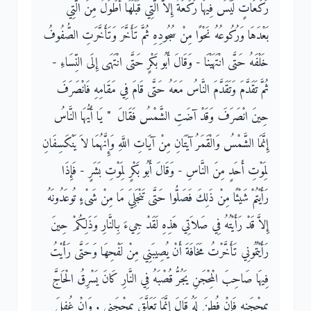
رَكَعَاتٍ لَيْسَ فِيهَا رَكْعَةٌ إِلاَّ الَّتِي قَبْلَهَا أَطْوَلُ مِنَ الَّتِي
بَعْدَهَا وَرُكُوعُهُ نَحْوًا مِنْ سُجُودِهِ ثُمَّ تَأَخَّرَ وَتَأَخَّرَتِ الصُّفُوفُ
خَلْفَهُ حَتَّى انْتَهَيْنَا - وَقَالَ أَبُو بَكْرٍ حَتَّى انْتَهَى إِلَى النِّسَاءِ -
ثُمَّ تَقَدَّمَ وَتَقَدَّمَ النَّاسُ مَعَهُ حَتَّى قَامَ فِي مَقَامِهِ فَانْصَرَفَ
حِينَ انْصَرَفَ وَقَدْ آضَتِ الشَّمْسُ فَقَالَ ‏ "‏ يَا أَيُّهَا النَّاسُ
إِنَّمَا الشَّمْسُ وَالْقَمَرُ آيَتَانِ مِنْ آيَاتِ اللَّهِ وَإِنَّهُمَا لاَ يَنْكَسِفَانِ
لِمَوْتِ أَحَدٍ مِنَ النَّاسِ - وَقَالَ أَبُو بَكْرٍ لِمَوْتِ بَشَرٍ - فَإِذَا
رَأَيْتُمْ شَيْئًا مِنْ ذَلِكَ فَصَلُّوا حَتَّى تَنْجَلِيَ مَا مِنْ شَىْءٍ تُوعَدُونَهُ
إِلاَّ قَدْ رَأَيْتُهُ فِي صَلاَتِي هَذِهِ لَقَدْ جِيءَ بِالنَّارِ وَذَلِكُمْ حِينَ
رَأَيْتُمُونِي تَأَخَّرْتُ مَخَافَةَ أَنْ يُصِيبَنِي مِنْ لَفْحِهَا وَحَتَّى رَأَيْتُ
فِيهَا صَاحِبَ الْمِحْجَنِ يَجُرُّ قُصْبَهُ فِي النَّارِ كَانَ يَسْرِقُ الْحَاجَّ
بِمِحْجَنِهِ فَإِنْ فُطِنَ لَهُ قَالَ إِنَّمَا تَعَلَّقَ بِمِحْجَنِي ‏.‏ وَإِنْ غُفِلَ