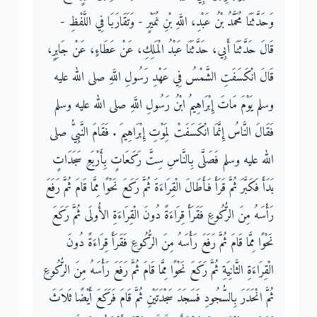
وَحَدَّثَنَا مُحَمَّدُ بْنُ عَبْدِ، اللَّهِ بْنِ نُمَيْرٍ - وَتَقَارَبَا فِي اللَّفْظِ -
قَالَ حَدَّثَنَا أَبِي، حَدَّثَنَا عَبْدُ الْمَلِكِ، عَنْ عَطَاءٍ، عَنْ جَابِرٍ،
قَالَ انْكَسَفَتِ الشَّمْسُ فِي عَهْدِ رَسُولِ اللَّهِ صلى الله عليه
وسلم يَوْمَ مَاتَ إِبْرَاهِيمُ ابْنُ رَسُولِ اللَّهِ صلى الله عليه وسلم
فَقَالَ النَّاسُ إِنَّمَا انْكَسَفَتْ لِمَوْتِ إِبْرَاهِيمَ ‏.‏ فَقَامَ النَّبِيُّ صلى
الله عليه وسلم فَصَلَّى بِالنَّاسِ سِتَّ رَكَعَاتٍ بِأَرْبَعِ سَجَدَاتٍ
بَدَأَ فَكَبَّرَ ثُمَّ قَرَأَ فَأَطَالَ الْقِرَاءَةَ ثُمَّ رَكَعَ نَحْوًا مِمَّا قَامَ ثُمَّ رَفَعَ
رَأْسَهُ مِنَ الرُّكُوعِ فَقَرَأَ قِرَاءَةً دُونَ الْقِرَاءَةِ الأُولَى ثُمَّ رَكَعَ
نَحْوًا مِمَّا قَامَ ثُمَّ رَفَعَ رَأْسَهُ مِنَ الرُّكُوعِ فَقَرَأَ قِرَاءَةً دُونَ
الْقِرَاءَةِ الثَّانِيَةِ ثُمَّ رَكَعَ نَحْوًا مِمَّا قَامَ ثُمَّ رَفَعَ رَأْسَهُ مِنَ الرُّكُوعِ
ثُمَّ انْحَدَرَ بِالسُّجُودِ فَسَجَدَ سَجْدَتَيْنِ ثُمَّ قَامَ فَرَكَعَ أَيْضًا ثَلاَثَ