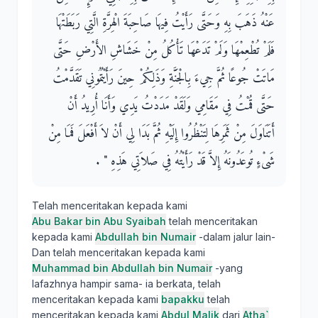
عَنْهُ ذَهَبَ بِهِ وَحَتَّى رَأَيْتُ فِيهَا صَاحِبَةَ الْهِرَّةِ الَّتِي رَبَطَتْهَا
فَلَمْ تُطْعِمْهَا وَلَمْ تَدَعْهَا تَأْكُلُ مِنْ خَشَاشِ الأَرْضِ حَتَّى
مَاتَتْ جُوعًا ثُمَّ جِيءَ بِالْجَنَّةِ وَذَلِكُمْ حِينَ رَأَيْتُمُونِي تَقَدَّمْتُ
حَتَّى قُمْتُ فِي مَقَامِي وَلَقَدْ مَدَدْتُ يَدِي وَأَنَا أُرِيدُ أَنْ
أَتَنَاوَلَ مِنْ ثَمَرِهَا لِتَنْظُرُوا إِلَيْهِ ثُمَّ بَدَا لِي أَنْ لاَ أَفْعَلَ فَمَا مِنْ
شَىْءٍ تُوعَدُونَهُ إِلاَّ قَدْ رَأَيْتُهُ فِي صَلاَتِي هَذِهِ ‏"‏ ‏.‏
Telah menceritakan kepada kami
Abu Bakar bin Abu Syaibah
telah menceritakan
kepada kami
Abdullah bin Numair
-dalam jalur lain-
Dan telah menceritakan kepada kami
Muhammad bin Abdullah bin Numair
-yang
lafazhnya hampir sama- ia berkata, telah
menceritakan kepada kami
bapakku
telah
menceritakan kepada kami
Abdul Malik
dari
Atha`