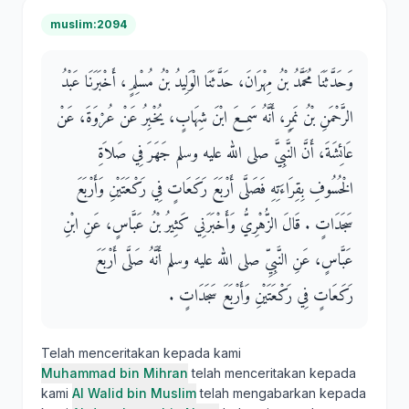
muslim:2094
وَحَدَّثَنَا مُحَمَّدُ بْنُ مِهْرَانَ، حَدَّثَنَا الْوَلِيدُ بْنُ مُسْلِمٍ، أَخْبَرَنَا عَبْدُ
الرَّحْمَنِ بْنُ نَمِرٍ، أَنَّهُ سَمِعَ ابْنَ شِهَابٍ، يُخْبِرُ عَنْ عُرْوَةَ، عَنْ
عَائِشَةَ، أَنَّ النَّبِيَّ صلى الله عليه وسلم جَهَرَ فِي صَلاَةِ
الْخُسُوفِ بِقِرَاءَتِهِ فَصَلَّى أَرْبَعَ رَكَعَاتٍ فِي رَكْعَتَيْنِ وَأَرْبَعَ
سَجَدَاتٍ ‏.‏ قَالَ الزُّهْرِيُّ وَأَخْبَرَنِي كَثِيرُ بْنُ عَبَّاسٍ، عَنِ ابْنِ
عَبَّاسٍ، عَنِ النَّبِيِّ صلى الله عليه وسلم أَنَّهُ صَلَّى أَرْبَعَ
رَكَعَاتٍ فِي رَكْعَتَيْنِ وَأَرْبَعَ سَجَدَاتٍ ‏.‏
Telah menceritakan kepada kami
Muhammad bin Mihran
telah menceritakan kepada
kami
Al Walid bin Muslim
telah mengabarkan kepada