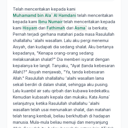
Telah menceritakan kepada kami
Muhamamd bin Ala` Al Hamdani
telah menceritakan
kepada kami
Ibnu Numair
telah menceritakan kepada
kami
Hisyam
dari
Fathimah
dari
Asma`
ia berkata;
Pernah terjadi gerhana matahari pada masa Rasulullah
shallallahu 'alaihi wasallam. Lalu aku pergi menemui
Aisyah, dan kudapati dia sedang shalat. Aku bertanya
kepadanya, "Kenapa orang-orang sedang
melaksanakan shalat?" Dia memberi isyarat dengan
kepalanya ke langit. Tanyaku, "Ayat (tanda kebesaran
Allah)?" Aisyah menjawab, "Ya, tanda kebesaran
Allah." Rasulullah shallallahu 'alaihi wasallam lama
sekali berdiri di dalam shalat, sehingga aku pusing.
Lalu kuambil air satu qirbah dan kubawa kedekatku.
Kemudian kubasahi kepala dan mukaku. Kata Asma`
selanjutnya; ketika Rasulullah shallallahu 'alaihi
wasallam telah usai menunaikan shalat, dan matahari
telah terang kembali, beliau berkhutbah di hadapan
manusia. Mula-mula beliau memuji dan menyanjung