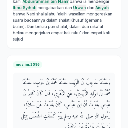
kami
Abdurrahman bin Namr
bahwa ia mendengar
Ibnu Syihab
mengabarkan dari
Urwah
dari
Aisyah
bahwa Nabi shallallahu 'alaihi wasallam mengeraskan
suara bacaannya dalam shalat Khusuf (gerhana
bulan). Dan beliau pun shalat, dalam dua raka'at
beliau mengerjakan empat kali ruku' dan empat kali
sujud
muslim:2095
وَحَدَّثَنَا حَاجِبُ بْنُ الْوَلِيدِ، حَدَّثَنَا مُحَمَّدُ بْنُ حَرْبٍ، حَدَّثَنَا
مُحَمَّدُ بْنُ الْوَلِيدِ الزُّبَيْدِيُّ، عَنِ الزُّهْرِيِّ، قَالَ كَانَ كَثِيرُ بْنُ
عَبَّاسٍ يُحَدِّثُ أَنَّ ابْنَ عَبَّاسٍ، كَانَ يُحَدِّثُ عَنْ صَلاَةِ،
رَسُولِ اللَّهِ صلى الله عليه وسلم يَوْمَ كَسَفَتِ الشَّمْسُ بِمِثْلِ
مَا حَدَّثَ عُرْوَةُ عَنْ عَائِشَةَ ‏.‏