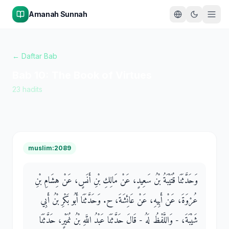
Amanah Sunnah
← Daftar Bab
Bab
10
:
The Book of Virtues
23
hadits
muslim:2089
وَحَدَّثَنَا قُتَيْبَةُ بْنُ سَعِيدٍ، عَنْ مَالِكِ بْنِ أَنَسٍ، عَنْ هِشَامِ بْنِ
عُرْوَةَ، عَنْ أَبِيهِ، عَنْ عَائِشَةَ، ح. وَحَدَّثَنَا أَبُو بَكْرِ بْنُ أَبِي
شَيْبَةَ، - وَاللَّفْظُ لَهُ - قَالَ حَدَّثَنَا عَبْدُ اللَّهِ بْنُ نُمَيْرٍ، حَدَّثَنَا