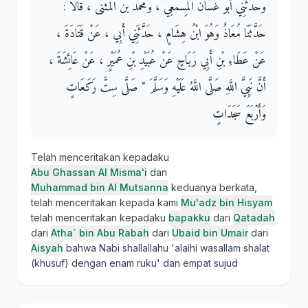
وحَدَّثَنِي أَبُو غَسَّانَ الْمِسْمَعِيُّ ، وَمُحَمَّدُ بْنُ الْمُثَنَّى ، قَالَا :
حَدَّثَنَا مُعَاذٌ وَهُوَ ابْنُ هِشَامٍ ، حَدَّثَنِي أَبِي ، عَنْ قَتَادَةَ ،
عَنْ عَطَاءِ بْنِ أَبِي رَبَاحٍ عَنْ عُبَيْدِ بْنِ عُمَيْرٍ ، عَنْ عَائِشَةَ ،
أَنَّ نَبِيَّ اللَّهِ صَلَّى اللَّهُ عَلَيْهِ وَسَلَّمَ " صَلَّى سِتَّ رَكَعَاتٍ
وَأَرْبَعَ سَجَدَاتٍ
Telah menceritakan kepadaku
Abu Ghassan Al Misma'i
dan
Muhammad bin Al Mutsanna
keduanya berkata,
telah menceritakan kepada kami
Mu'adz bin Hisyam
telah menceritakan kepadaku
bapakku
dari
Qatadah
dari
Atha` bin Abu Rabah
dari
Ubaid bin Umair
dari
Aisyah
bahwa Nabi shallallahu 'alaihi wasallam shalat
(khusuf) dengan enam ruku' dan empat sujud