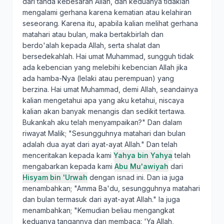
dari tanda kebesaran Allah, dan keduanya tidaklah
mengalami gerhana karena kematian atau kelahiran
seseorang. Karena itu, apabila kalian melihat gerhana
matahari atau bulan, maka bertakbirlah dan
berdo'alah kepada Allah, serta shalat dan
bersedekahlah. Hai umat Muhammad, sungguh tidak
ada kebencian yang melebihi kebencian Allah jika
ada hamba-Nya (lelaki atau perempuan) yang
berzina. Hai umat Muhammad, demi Allah, seandainya
kalian mengetahui apa yang aku ketahui, niscaya
kalian akan banyak menangis dan sedikit tertawa.
Bukankah aku telah menyampaikan?" Dan dalam
riwayat Malik; "Sesungguhnya matahari dan bulan
adalah dua ayat dari ayat-ayat Allah." Dan telah
menceritakan kepada kami
Yahya bin Yahya
telah
mengabarkan kepada kami
Abu Mu'awiyah
dari
Hisyam bin 'Urwah
dengan isnad ini. Dan ia juga
menambahkan; "Amma Ba'du, sesungguhnya matahari
dan bulan termasuk dari ayat-ayat Allah." Ia juga
menambahkan; "Kemudian beliau mengangkat
keduanya tangannya dan membaca: 'Ya Allah,