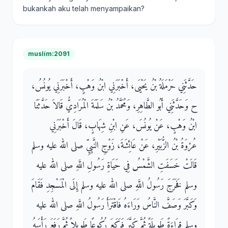
bukankah aku telah menyampaikan?
muslim:2091
حَدَّثَنِي حَرْمَلَةُ بْنُ يَحْيَى، أَخْبَرَنِي ابْنُ وَهْبٍ، أَخْبَرَنِي يُونُسُ،
ح وَحَدَّثَنِي أَبُو الطَّاهِرِ، وَمُحَمَّدُ بْنُ سَلَمَةَ الْمُرَادِيُّ قَالاَ حَدَّثَنَا
ابْنُ وَهْبٍ، عَنْ يُونُسَ، عَنِ ابْنِ شِهَابٍ، قَالَ أَخْبَرَنِي
عُرْوَةُ بْنُ الزُّبَيْرِ، عَنْ عَائِشَةَ، زَوْجِ النَّبِيِّ صلى الله عليه وسلم
قَالَتْ خَسَفَتِ الشَّمْسُ فِي حَيَاةِ رَسُولِ اللَّهِ صلى الله عليه
وسلم فَخَرَجَ رَسُولُ اللَّهِ صلى الله عليه وسلم إِلَى الْمَسْجِدِ فَقَامَ
وَكَبَّرَ وَصَفَّ النَّاسُ وَرَاءَهُ فَاقْتَرَأَ رَسُولُ اللَّهِ صلى الله عليه
وسلم قِرَاءَةً طَوِيلَةً ثُمَّ كَبَّرَ فَرَكَعَ رُكُوعًا طَوِيلاً ثُمَّ رَفَعَ رَأْسَهُ