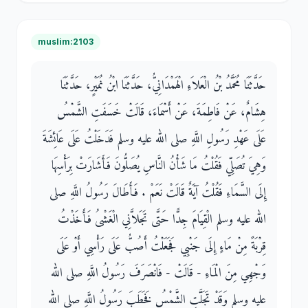
muslim:2103
حَدَّثَنَا مُحَمَّدُ بْنُ الْعَلاَءِ الْهَمْدَانِيُّ، حَدَّثَنَا ابْنُ نُمَيْرٍ، حَدَّثَنَا
هِشَامٌ، عَنْ فَاطِمَةَ، عَنْ أَسْمَاءَ، قَالَتْ خَسَفَتِ الشَّمْسُ
عَلَى عَهْدِ رَسُولِ اللَّهِ صلى الله عليه وسلم فَدَخَلْتُ عَلَى عَائِشَةَ
وَهِيَ تُصَلِّي فَقُلْتُ مَا شَأْنُ النَّاسِ يُصَلُّونَ فَأَشَارَتْ بِرَأْسِهَا
إِلَى السَّمَاءِ فَقُلْتُ آيَةٌ قَالَتْ نَعَمْ ‏.‏ فَأَطَالَ رَسُولُ اللَّهِ صلى
الله عليه وسلم الْقِيَامَ جِدًّا حَتَّى تَجَلاَّنِي الْغَشْىُ فَأَخَذْتُ
قِرْبَةً مِنْ مَاءٍ إِلَى جَنْبِي فَجَعَلْتُ أَصُبُّ عَلَى رَأْسِي أَوْ عَلَى
وَجْهِي مِنَ الْمَاءِ - قَالَتْ - فَانْصَرَفَ رَسُولُ اللَّهِ صلى الله
عليه وسلم وَقَدْ تَجَلَّتِ الشَّمْسُ فَخَطَبَ رَسُولُ اللَّهِ صلى الله