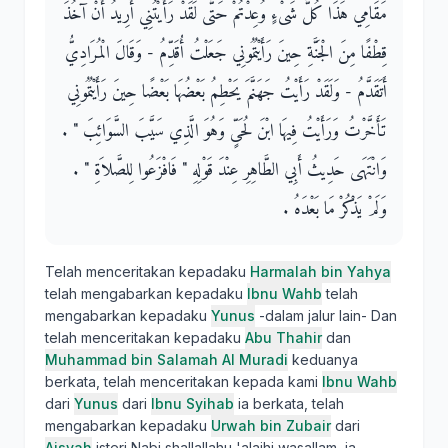
مَقَامِي هَذَا كُلَّ شَىْءٍ وُعِدْتُمْ حَتَّى لَقَدْ رَأَيْتُنِي أُرِيدُ أَنْ آخُذَ
قِطْفًا مِنَ الْجَنَّةِ حِينَ رَأَيْتُمُونِي جَعَلْتُ أُقَدِّمُ - وَقَالَ الْمُرَادِيُّ
أَتَقَدَّمُ - وَلَقَدْ رَأَيْتُ جَهَنَّمَ يَحْطِمُ بَعْضُهَا بَعْضًا حِينَ رَأَيْتُمُونِي
تَأَخَّرْتُ وَرَأَيْتُ فِيهَا ابْنَ لُحَىٍّ وَهُوَ الَّذِي سَيَّبَ السَّوَائِبَ ‏"‏ ‏.‏
وَانْتَهَى حَدِيثُ أَبِي الطَّاهِرِ عِنْدَ قَوْلِهِ ‏"‏ فَافْزَعُوا لِلصَّلاَةِ ‏"‏ ‏.‏
وَلَمْ يَذْكُرْ مَا بَعْدَهُ ‏.‏
Telah menceritakan kepadaku
Harmalah bin Yahya
telah mengabarkan kepadaku
Ibnu Wahb
telah
mengabarkan kepadaku
Yunus
-dalam jalur lain- Dan
telah menceritakan kepadaku
Abu Thahir
dan
Muhammad bin Salamah Al Muradi
keduanya
berkata, telah menceritakan kepada kami
Ibnu Wahb
dari
Yunus
dari
Ibnu Syihab
ia berkata, telah
mengabarkan kepadaku
Urwah bin Zubair
dari
Aisyah
isteri Nabi shallallahu 'alaihi wasallam, ia