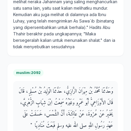
melihat neraka Jahannam yang saling menghancurkan
satu sama lain, yaitu saat kalian melihatku mundur.
Kemudian aku juga melihat di dalamnya ada Ibnu
Luhay, yang telah mengirimkan As Sawa`ib (binatang
yang dipersembahkan untuk berhala)." Hadits Abu
Thahir berakhir pada ungkapannya; "Maka
bersegeralah kalian untuk menunaikan shalat." dan ia
tidak menyebutkan sesudahnya
muslim:2092
وَحَدَّثَنَا مُحَمَّدُ بْنُ مِهْرَانَ الرَّازِيُّ، حَدَّثَنَا الْوَلِيدُ بْنُ مُسْلِمٍ، قَالَ
قَالَ الأَوْزَاعِيُّ أَبُو عَمْرٍو وَغَيْرُهُ سَمِعْتُ ابْنَ شِهَابٍ الزُّهْرِيَّ،
يُخْبِرُ عَنْ عُرْوَةَ، عَنْ عَائِشَةَ، أَنَّ الشَّمْسَ، خَسَفَتْ عَلَى
عَهْدِ رَسُولِ اللَّهِ صلى الله عليه وسلم فَبَعَثَ مُنَادِيًا ‏ "‏