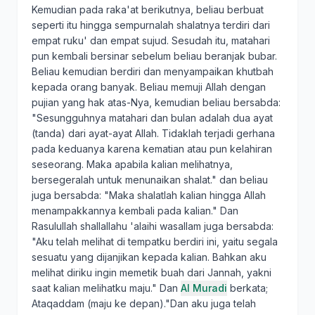
Kemudian pada raka'at berikutnya, beliau berbuat
seperti itu hingga sempurnalah shalatnya terdiri dari
empat ruku' dan empat sujud. Sesudah itu, matahari
pun kembali bersinar sebelum beliau beranjak bubar.
Beliau kemudian berdiri dan menyampaikan khutbah
kepada orang banyak. Beliau memuji Allah dengan
pujian yang hak atas-Nya, kemudian beliau bersabda:
"Sesungguhnya matahari dan bulan adalah dua ayat
(tanda) dari ayat-ayat Allah. Tidaklah terjadi gerhana
pada keduanya karena kematian atau pun kelahiran
seseorang. Maka apabila kalian melihatnya,
bersegeralah untuk menunaikan shalat." dan beliau
juga bersabda: "Maka shalatlah kalian hingga Allah
menampakkannya kembali pada kalian." Dan
Rasulullah shallallahu 'alaihi wasallam juga bersabda:
"Aku telah melihat di tempatku berdiri ini, yaitu segala
sesuatu yang dijanjikan kepada kalian. Bahkan aku
melihat diriku ingin memetik buah dari Jannah, yakni
saat kalian melihatku maju." Dan
Al Muradi
berkata;
Ataqaddam (maju ke depan)."Dan aku juga telah