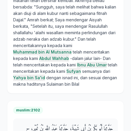
matahari telah bersinar kembali. Akhirnya beliau
bersabda: "Sungguh, saya telah melihat bahwa kalian
akan diuji di alam kubur nanti sebagaimana fitnah
Dajjal." Amrah berkat; Saya mendengar Aisyah
berkata, "Setelah itu, saya mendengar Rasulullah
shallallahu 'alaihi wasallam meminta perlindungan dari
adzab neraka dan adzab kubur." Dan telah
menceritakannya kepada kami
Muhammad bin Al Mutsanna
telah menceritakan
kepada kami
Abdul Wahhab
-dalam jalur lain- Dan
telah menceritakan kepada kami
Ibnu Abu Umar
telah
menceritakan kepada kami
Sufyan
semuanya dari
Yahya bin Sa'id
dengan isnad ini, dan sesuai dengan
makna haditsnya Sulaiman bin Bilal
muslim:2102
حَدَّثَنَا أَبُو بَكْرِ بْنُ أَبِي شَيْبَةَ، حَدَّثَنَا عَبْدُ اللَّهِ بْنُ نُمَيْرٍ، ح