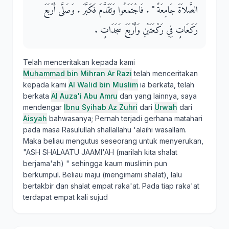
الصَّلاَةَ جَامِعَةً ‏"‏ ‏.‏ فَاجْتَمَعُوا وَتَقَدَّمَ فَكَبَّرَ ‏.‏ وَصَلَّى أَرْبَعَ
رَكَعَاتٍ فِي رَكْعَتَيْنِ وَأَرْبَعَ سَجَدَاتٍ ‏.‏
Telah menceritakan kepada kami
Muhammad bin Mihran Ar Razi
telah menceritakan
kepada kami
Al Walid bin Muslim
ia berkata, telah
berkata
Al Auza'i Abu Amru
dan yang lainnya, saya
mendengar
Ibnu Syihab Az Zuhri
dari
Urwah
dari
Aisyah
bahwasanya; Pernah terjadi gerhana matahari
pada masa Rasulullah shallallahu 'alaihi wasallam.
Maka beliau mengutus seseorang untuk menyerukan,
"ASH SHALAATU JAAMI'AH (marilah kita shalat
berjama'ah) " sehingga kaum muslimin pun
berkumpul. Beliau maju (mengimami shalat), lalu
bertakbir dan shalat empat raka'at. Pada tiap raka'at
terdapat empat kali sujud