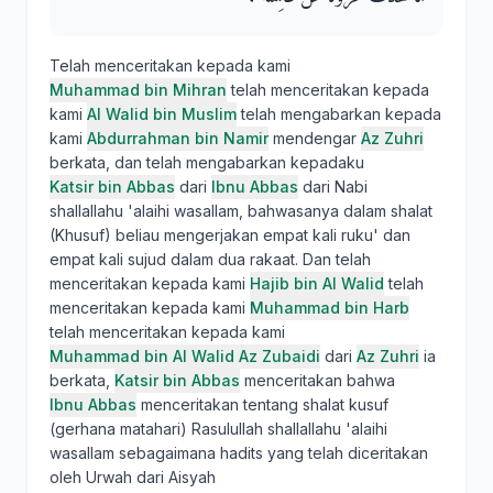
Telah menceritakan kepada kami
Muhammad bin Mihran
telah menceritakan kepada
kami
Al Walid bin Muslim
telah mengabarkan kepada
kami
Abdurrahman bin Namir
mendengar
Az Zuhri
berkata, dan telah mengabarkan kepadaku
Katsir bin Abbas
dari
Ibnu Abbas
dari Nabi
shallallahu 'alaihi wasallam, bahwasanya dalam shalat
(Khusuf) beliau mengerjakan empat kali ruku' dan
empat kali sujud dalam dua rakaat. Dan telah
menceritakan kepada kami
Hajib bin Al Walid
telah
menceritakan kepada kami
Muhammad bin Harb
telah menceritakan kepada kami
Muhammad bin Al Walid Az Zubaidi
dari
Az Zuhri
ia
berkata,
Katsir bin Abbas
menceritakan bahwa
Ibnu Abbas
menceritakan tentang shalat kusuf
(gerhana matahari) Rasulullah shallallahu 'alaihi
wasallam sebagaimana hadits yang telah diceritakan
oleh Urwah dari Aisyah