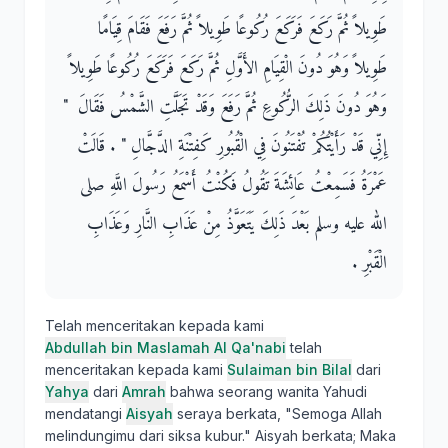
طَوِيلاً ثُمَّ رَكَعَ فَرَكَعَ رُكُوعًا طَوِيلاً ثُمَّ رَفَعَ فَقَامَ قِيَامًا
طَوِيلاً وَهُوَ دُونَ الْقِيَامِ الأَوَّلِ ثُمَّ رَكَعَ فَرَكَعَ رُكُوعًا طَوِيلاً
وَهُوَ دُونَ ذَلِكَ الرُّكُوعِ ثُمَّ رَفَعَ وَقَدْ تَجَلَّتِ الشَّمْسُ فَقَالَ ‏ "‏
إِنِّي قَدْ رَأَيْتُكُمْ تُفْتَنُونَ فِي الْقُبُورِ كَفِتْنَةِ الدَّجَّالِ ‏"‏ ‏.‏ قَالَتْ
عَمْرَةُ فَسَمِعْتُ عَائِشَةَ تَقُولُ فَكُنْتُ أَسْمَعُ رَسُولَ اللَّهِ صلى
الله عليه وسلم بَعْدَ ذَلِكَ يَتَعَوَّذُ مِنْ عَذَابِ النَّارِ وَعَذَابِ
الْقَبْرِ ‏.‏
Telah menceritakan kepada kami
Abdullah bin Maslamah Al Qa'nabi
telah
menceritakan kepada kami
Sulaiman bin Bilal
dari
Yahya
dari
Amrah
bahwa seorang wanita Yahudi
mendatangi
Aisyah
seraya berkata, "Semoga Allah
melindungimu dari siksa kubur." Aisyah berkata; Maka