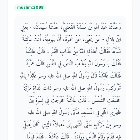
muslim:2098
وَحَدَّثَنَا عَبْدُ اللَّهِ بْنُ مَسْلَمَةَ الْقَعْنَبِيُّ، حَدَّثَنَا سُلَيْمَانُ، - يَعْنِي
ابْنَ بِلاَلٍ - عَنْ يَحْيَى، عَنْ عَمْرَةَ، أَنَّ يَهُودِيَّةً، أَتَتْ عَائِشَةَ
تَسْأَلُهَا فَقَالَتْ أَعَاذَكِ اللَّهُ مِنْ عَذَابِ الْقَبْرِ ‏.‏ قَالَتْ عَائِشَةُ
فَقُلْتُ يَا رَسُولَ اللَّهِ يُعَذَّبُ النَّاسُ فِي الْقُبُورِ قَالَتْ عَمْرَةُ
فَقَالَتْ عَائِشَةُ قَالَ رَسُولُ اللَّهِ صلى الله عليه وسلم عَائِذًا بِاللَّهِ
ثُمَّ رَكِبَ رَسُولُ اللَّهِ صلى الله عليه وسلم ذَاتَ غَدَاةٍ مَرْكَبًا
فَخَسَفَتِ الشَّمْسُ ‏.‏ قَالَتْ عَائِشَةُ فَخَرَجْتُ فِي نِسْوَةٍ بَيْنَ
ظَهْرَىِ الْحُجَرِ فِي الْمَسْجِدِ فَأَتَى رَسُولُ اللَّهِ صلى الله عليه
وسلم مِنْ مَرْكَبِهِ حَتَّى انْتَهَى إِلَى مُصَلاَّهُ الَّذِي كَانَ يُصَلِّي
فِيهِ فَقَامَ وَقَامَ النَّاسُ وَرَاءَهُ - قَالَتْ عَائِشَةُ - فَقَامَ قِيَامًا