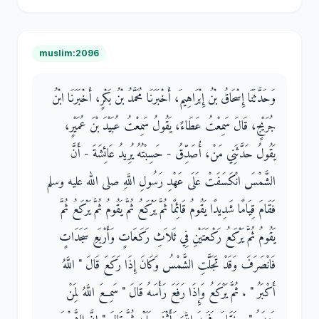
muslim:2096
وَحَدَّثَنَا إِسْحَاقُ بْنُ إِبْرَاهِيمَ، أَخْبَرَنَا مُحَمَّدُ بْنُ بَكْرٍ، أَخْبَرَنَا ابْنُ
جُرَيْجٍ، قَالَ سَمِعْتُ عَطَاءً، يَقُولُ سَمِعْتُ عُبَيْدَ بْنَ عُمَيْرٍ،
يَقُولُ حَدَّثَنِي مَنْ، أُصَدِّقُ - حَسِبْتُهُ يُرِيدُ عَائِشَةَ - أَنَّ
الشَّمْسَ انْكَسَفَتْ عَلَى عَهْدِ رَسُولِ اللَّهِ صلى الله عليه وسلم
فَقَامَ قِيَامًا شَدِيدًا يَقُومُ قَائِمًا ثُمَّ يَرْكَعُ ثُمَّ يَقُومُ ثُمَّ يَرْكَعُ ثُمَّ
يَقُومُ ثُمَّ يَرْكَعُ رَكْعَتَيْنِ فِي ثَلاَثِ رَكَعَاتٍ وَأَرْبَعِ سَجَدَاتٍ
فَانْصَرَفَ وَقَدْ تَجَلَّتِ الشَّمْسُ وَكَانَ إِذَا رَكَعَ قَالَ ‏"‏ اللَّهُ
أَكْبَرُ ‏"‏ ‏.‏ ثُمَّ يَرْكَعُ وَإِذَا رَفَعَ رَأْسَهُ قَالَ ‏"‏ سَمِعَ اللَّهُ لِمَنْ