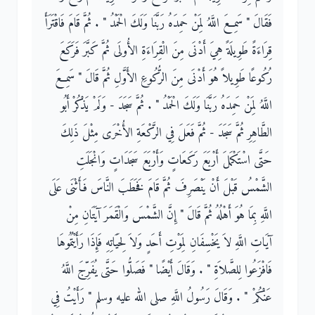
فَقَالَ ‏"‏ سَمِعَ اللَّهُ لِمَنْ حَمِدَهُ رَبَّنَا وَلَكَ الْحَمْدُ ‏"‏ ‏.‏ ثُمَّ قَامَ فَاقْتَرَأَ
قِرَاءَةً طَوِيلَةً هِيَ أَدْنَى مِنَ الْقِرَاءَةِ الأُولَى ثُمَّ كَبَّرَ فَرَكَعَ
رُكُوعًا طَوِيلاً هُوَ أَدْنَى مِنَ الرُّكُوعِ الأَوَّلِ ثُمَّ قَالَ ‏"‏ سَمِعَ
اللَّهُ لِمَنْ حَمِدَهُ رَبَّنَا وَلَكَ الْحَمْدُ ‏"‏ ‏.‏ ثُمَّ سَجَدَ - وَلَمْ يَذْكُرْ أَبُو
الطَّاهِرِ ثُمَّ سَجَدَ - ثُمَّ فَعَلَ فِي الرَّكْعَةِ الأُخْرَى مِثْلَ ذَلِكَ
حَتَّى اسْتَكْمَلَ أَرْبَعَ رَكَعَاتٍ وَأَرْبَعَ سَجَدَاتٍ وَانْجَلَتِ
الشَّمْسُ قَبْلَ أَنْ يَنْصَرِفَ ثُمَّ قَامَ فَخَطَبَ النَّاسَ فَأَثْنَى عَلَى
اللَّهِ بِمَا هُوَ أَهْلُهُ ثُمَّ قَالَ ‏"‏ إِنَّ الشَّمْسَ وَالْقَمَرَ آيَتَانِ مِنْ
آيَاتِ اللَّهِ لاَ يَخْسِفَانِ لِمَوْتِ أَحَدٍ وَلاَ لِحَيَاتِهِ فَإِذَا رَأَيْتُمُوهَا
فَافْزَعُوا لِلصَّلاَةِ ‏"‏ ‏.‏ وَقَالَ أَيْضًا ‏"‏ فَصَلُّوا حَتَّى يُفَرِّجَ اللَّهُ
عَنْكُمْ ‏"‏ ‏.‏ وَقَالَ رَسُولُ اللَّهِ صلى الله عليه وسلم ‏"‏ رَأَيْتُ فِي