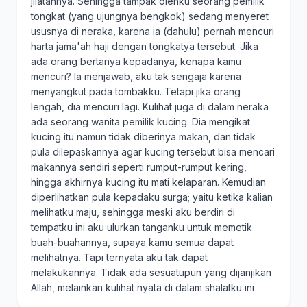
jilatannya. Sehingga tampak olehku seorang pemilik
tongkat (yang ujungnya bengkok) sedang menyeret
ususnya di neraka, karena ia (dahulu) pernah mencuri
harta jama'ah haji dengan tongkatya tersebut. Jika
ada orang bertanya kepadanya, kenapa kamu
mencuri? Ia menjawab, aku tak sengaja karena
menyangkut pada tombakku. Tetapi jika orang
lengah, dia mencuri lagi. Kulihat juga di dalam neraka
ada seorang wanita pemilik kucing. Dia mengikat
kucing itu namun tidak diberinya makan, dan tidak
pula dilepaskannya agar kucing tersebut bisa mencari
makannya sendiri seperti rumput-rumput kering,
hingga akhirnya kucing itu mati kelaparan. Kemudian
diperlihatkan pula kepadaku surga; yaitu ketika kalian
melihatku maju, sehingga meski aku berdiri di
tempatku ini aku ulurkan tanganku untuk memetik
buah-buahannya, supaya kamu semua dapat
melihatnya. Tapi ternyata aku tak dapat
melakukannya. Tidak ada sesuatupun yang dijanjikan
Allah, melainkan kulihat nyata di dalam shalatku ini