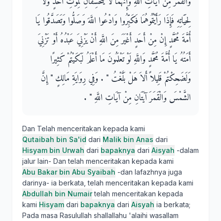
وَالْقَمَرَ مِنْ آيَاتِ اللَّهِ وَإِنَّهُمَا لاَ يَنْخَسِفَانِ لِمَوْتِ أَحَدٍ وَلاَ
لِحَيَاتِهِ فَإِذَا رَأَيْتُمُوهُمَا فَكَبِّرُوا وَادْعُوا اللَّهَ وَصَلُّوا وَتَصَدَّقُوا يَا
أُمَّةَ مُحَمَّدٍ إِنْ مِنْ أَحَدٍ أَغْيَرَ مِنَ اللَّهِ أَنْ يَزْنِيَ عَبْدُهُ أَوْ تَزْنِيَ
أَمَتُهُ يَا أُمَّةَ مُحَمَّدٍ وَاللَّهِ لَوْ تَعْلَمُونَ مَا أَعْلَمُ لَبَكَيْتُمْ كَثِيرًا
وَلَضَحِكْتُمْ قَلِيلاً أَلاَ هَلْ بَلَّغْتُ "‏ ‏.‏ وَفِي رِوَايَةِ مَالِكٍ ‏"‏ إِنَّ
الشَّمْسَ وَالْقَمَرَ آيَتَانِ مِنْ آيَاتِ اللَّهِ ‏"‏ ‏.‏
Dan Telah menceritakan kepada kami
Qutaibah bin Sa'id
dari
Malik bin Anas
dari
Hisyam bin Urwah
dari
bapaknya
dari
Aisyah
-dalam
jalur lain- Dan telah menceritakan kepada kami
Abu Bakar bin Abu Syaibah
-dan lafazhnya juga
darinya- ia berkata, telah menceritakan kepada kami
Abdullah bin Numair
telah menceritakan kepada
kami
Hisyam
dari
bapaknya
dari
Aisyah
ia berkata;
Pada masa Rasulullah shallallahu 'alaihi wasallam