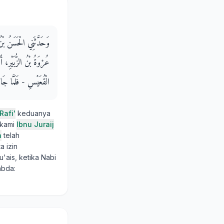
وَحَدَّثَنِي الْحَسَنُ بْنُ
عُرْوَةُ بْنُ الزُّبَيْرِ، أ
الْقُعَيْسِ - فَلَمَّا جَاء
afi'
keduanya
 kami
Ibnu Juraij
h
telah
 izin
ais, ketika Nabi
abda: