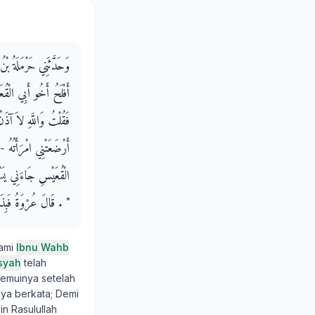
وَحَدَّثَنِي حَرْمَلَةُ بْ
أَفْلَحُ أَخُو أَبِي الْقُع
فَقُلْتُ وَاللَّهِ لاَ آذ
أَرْضَعَتْنِي امْرَأَتُهُ
الْقُعَيْسِ جَاءَنِي يَسْ
‏"‏ ‏.‏ قَالَ عُرْوَةُ فَب
kami
Ibnu Wahb
isyah
telah
nemuinya setelah
aya berkata; Demi
n Rasulullah