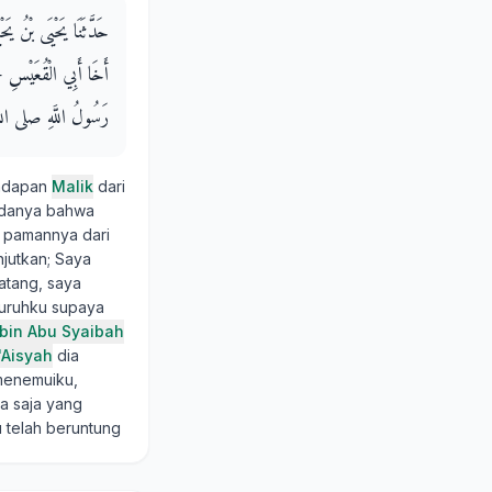
حَدَّثَنَا يَحْيَى بْنُ  -
أَخَا أَبِي الْقُعَيْسِ - ج
رَسُولُ اللَّهِ صلى الله 
hadapan
Malik
dari
adanya bahwa
h pamannya dari
njutkan; Saya
datang, saya
yuruhku supaya
bin Abu Syaibah
'Aisyah
dia
 menemuiku,
a saja yang
 telah beruntung