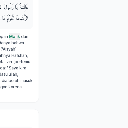
عَائِشَةُ يَا رَسُولَ الل
الرَّضَاعَةَ تُحَرِّمُ مَا تُحَ
depan
Malik
dari
danya bahwa
 ('Aisyah)
mahnya Hafshah,
nta izin (bertemu
da: "Saya kira
asulullah,
h dia boleh masuk
ungan karena