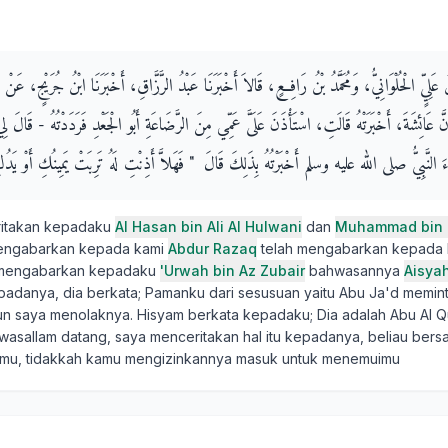
 عَلِيٍّ الْحُلْوَانِيُّ، وَمُحَمَّدُ بْنُ رَافِعٍ، قَالاَ أَخْبَرَنَا عَبْدُ الرَّزَّاقِ، أَخْبَرَنَا ابْنُ جُرَيْجٍ، عَن
َنَّ عَائِشَةَ، أَخْبَرَتْهُ قَالَتِ، اسْتَأْذَنَ عَلَىَّ عَمِّي مِنَ الرَّضَاعَةِ أَبُو الْجَعْدِ فَرَدَدْتُهُ - قَالَ لِي 
َ النَّبِيُّ صلى الله عليه وسلم أَخْبَرْتُهُ بِذَلِكَ قَالَ ‏ "‏ فَهَلاَّ أَذِنْتِ لَهُ تَرِبَتْ يَمِينُكِ أَوْ يَدُكِ‏
ritakan kepadaku
Al Hasan bin Ali Al Hulwani
dan
Muhammad bin R
mengabarkan kepada kami
Abdur Razaq
telah mengabarkan kepada
 mengabarkan kepadaku
'Urwah bin Az Zubair
bahwasannya
Aisya
danya, dia berkata; Pamanku dari sesusuan yaitu Abu Ja'd meminta
 saya menolaknya. Hisyam berkata kepadaku; Dia adalah Abu Al Qu'
hi wasallam datang, saya menceritakan hal itu kepadanya, beliau bers
amu, tidakkah kamu mengizinkannya masuk untuk menemuimu