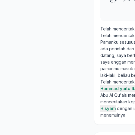
Telah mencerita
Telah mencerita
Pamanku sesusuan
ada perintah dari 
datang, saya ber
saya enggan membe
pamanmu masuk m
laki-laki, belia
Telah mencerita
Hammad yaitu I
Abu Al Qu'ais me
menceritakan ke
Hisyam
dengan is
menemuinya