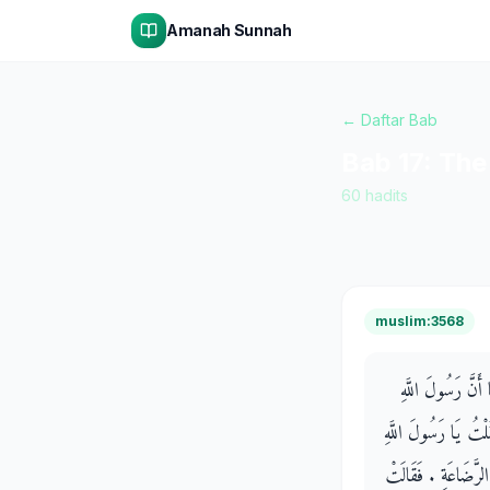
Amanah Sunnah
← Daftar Bab
Bab
17
:
The
60
hadits
muslim:3568
أَنَّ رَسُولَ اللَّهِ
تُ يَا رَسُولَ اللَّهِ
رَّضَاعَةِ ‏.‏ فَقَالَتْ