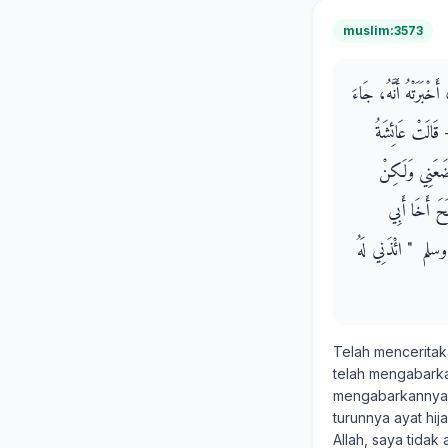
muslim:3573
ْبَرَتْهُ أَنَّهُ، جَاءَ
- قَالَتْ عَائِشَةُ
ْضَعَنِي وَلَكِنْ
َحَ أَخَا أَبِي
سلم ‏ "‏ ائْذَنِي لَهُ
Telah mencerita
telah mengabar
mengabarkannya, 
turunnya ayat hij
Allah, saya tida