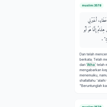
muslim:3578
ْ عَطَاءٍ، أَخْبَرَنِي
هِشَامٌ إِنَّمَا هُوَ أَبُو
"‏ ‏.‏
Dan telah mence
berkata; Telah 
dari
'Atha`
telah
mengabarkan kepa
menemuiku, namun
shallallahu 'alai
"Beruntunglah k
muslim:3579