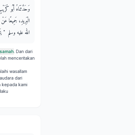
وَحَدَّثَنَاهُ أَبُو كُرَيْب
الْبَرِيدِ، جَمِيعًا عَنْ
الله عليه وسلم ‏ "‏ يَحْرُ
Usamah
. Dan dari
elah menceritakan
alaihi wasallam
udara dari
 kepada kami
daku