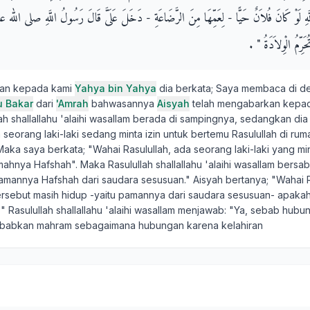
َّهِ لَوْ كَانَ فُلاَنٌ حَيًّا - لِعَمِّهَا مِنَ الرَّضَاعَةِ - دَخَلَ عَلَىَّ قَالَ رَسُولُ اللَّهِ صلى الله عل
رِّمُ الْوِلاَدَةُ ‏"‏ ‏.‏
kan kepada kami
Yahya bin Yahya
dia berkata; Saya membaca di 
u Bakar
dari
'Amrah
bahwasannya
Aisyah
telah mengabarkan kepa
lah shallallahu 'alaihi wasallam berada di sampingnya, sedangkan dia
seorang laki-laki sedang minta izin untuk bertemu Rasulullah di ru
Maka saya berkata; "Wahai Rasulullah, ada seorang laki-laki yang mi
hnya Hafshah". Maka Rasulullah shallallahu 'alaihi wasallam bersab
pamannya Hafshah dari saudara sesusuan." Aisyah bertanya; "Wahai R
tersebut masih hidup -yaitu pamannya dari saudara sesusuan- apaka
" Rasulullah shallallahu 'alaihi wasallam menjawab: "Ya, sebab hub
ebabkan mahram sebagaimana hubungan karena kelahiran