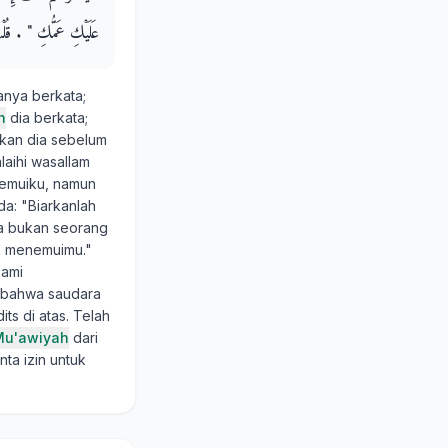
عَلَيْكِ عَمُّكِ ‏"‏ ‏.‏ قُلْ
nya berkata;
h
dia berkata;
nkan dia sebelum
alaihi wasallam
nemuiku, namun
da: "Biarkanlah
a bukan seorang
uk menemuimu."
kami
, bahwa saudara
ts di atas. Telah
Mu'awiyah
dari
ta izin untuk