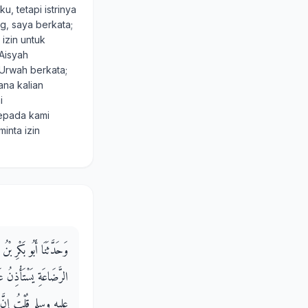
u, tetapi istrinya
ng, saya berkata;
izin untuk
Aisyah
 Urwah berkata;
ana kalian
i
epada kami
inta izin
وَحَدَّثَنَا أَبُو بَكْرِ 
الرَّضَاعَةِ يَسْتَأْذِنُ
عليه وسلم قُلْتُ إِنَّ عَ