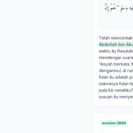
يه وسلم ‏"‏ نَعَمْ إِنَّ
Telah mencerita
Abdullah bin Ab
waktu itu Rasulul
mendengar suara 
'Aisyah berkata; 
denganmu) di ruma
fulan itu adalah 
sekiranya fulan 
pula ke rumahku?
susuan itu meny
muslim:3569