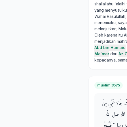
shallallahu 'alai
yang menyusuiku. 
Wahai Rasulullah,
menemuiku, saya 
melanjutkan; Maka
Oleh karena itu 
menjadikan mahra
Abd bin Humaid
Ma'mar
dari
Az Z
kepadanya, sama
muslim:3575
الَتْ جَاءَ عَمِّي مِنَ
ُ اللَّهِ صلى الله
 وسلم ‏"‏ فَلْيَلِجْ