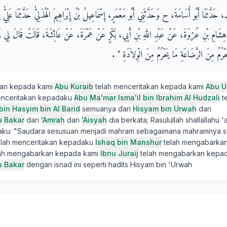
ٍ، حَدَّثَنَا أَبُو أُسَامَةَ، ح وَحَدَّثَنِي أَبُو مَعْمَرٍ، إِسْمَاعِيلُ بْنُ إِبْرَاهِيمَ الْهُذَلِيُّ حَدَّثَنَا عَلِيُّ 
 هِشَامِ بْنِ عُرْوَةَ، عَنْ عَبْدِ اللَّهِ بْنِ أَبِي، بَكْرٍ عَنْ عَمْرَةَ، عَنْ عَائِشَةَ، قَالَتْ قَالَ لِي
مُ مِنَ الرَّضَاعَةِ مَا يَحْرُمُ مِنَ الْوِلاَدَةِ ‏"‏ ‏.‏
kan kepada kami
Abu Kuraib
telah menceritakan kepada kami
Abu 
 menceritakan kepadaku
Abu Ma'mar Isma'il bin Ibrahim Al Hudzali
t
i bin Hasyim bin Al Barid
semuanya dari
Hisyam bin Urwah
dari
u Bakar
dari
'Amrah
dari
'Aisyah
dia berkata; Rasulullah shallallahu '
ku: "Saudara sesusuan menjadi mahram sebagaimana mahramnya sa
telah menceritakan kepadaku
Ishaq bin Manshur
telah mengabarkan
ah mengabarkan kepada kami
Ibnu Juraij
telah mengabarkan kepa
u Bakar
dengan isnad ini seperti hadits Hisyam bin 'Urwah