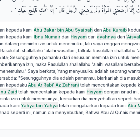
تُ إِنَّمَا أَرْضَعَتْنِي الْمَرْأَةُ وَلَمْ يُرْضِعْنِي الرَّجُلُ قَالَ ‏"‏ إِنَّهُ عَمُّكِ فَلْيَلِجْ عَلَيْكِ ‏"‏ ‏.‏
kan kepada kami
Abu Bakar bin Abu Syaibah
dan
Abu Kuraib
kedua
kan kepada kami
Ibnu Numair
dari
Hisyam
dari
ayahnya
dari
'Aisya
 datang meminta izin untuk menemuiku, lalu saya enggan mengizi
Rasulullah shallallahu 'alaihi wasallam, tatkala Rasulullah shallallahu '
kata; Sesungguhnya pamanku dari sesusuan meminta izin untuk me
rikannya izin, maka Rasulullah shallallahu 'alaihi wasallam bersab
enemuimu." Saya berkata; Yang menyusuiku adalah seorang wanit
u bersabda: "Sesungguhnya dia adalah pamanmu, biarkanlah dia mas
kan kepadaku
Abu Ar Rabi' Az Zahrani
telah menceritakan kepada 
bnu Zaid
telah menceritakan kepada kami
Hisyam
dengan isnad ini
minta izin untuk menemuinya, kemudian dia menyebutkan seperti hadi
pada kami
Yahya bin Yahya
telah mengabarkan kepada kami
Abu 
nad seperti ini, namun dia menyebutkan; Bahwa Abu Al Qu'ais memin