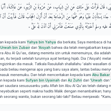
يَحْيَى، قَالَ قَرَأْتُ عَلَى مَالِكٍ عَنِ ابْنِ شِهَابٍ، عَنْ عُرْوَةَ بْنِ الزُّبَيْرِ، عَنْ عَائِشَةَ، أَنَّهَا أَ
َاءَ يَسْتَأْذِنُ عَلَيْهَا وَهُوَ عَمُّهَا مِنَ الرَّضَاعَةِ بَعْدَ أَنْ أُنْزِلَ الْحِجَابُ قَالَتْ فَأَبَيْتُ أَنْ آذَ
عليه وسلم أَخْبَرْتُهُ بِالَّذِي صَنَعْتُ فَأَمَرَنِي أَنْ آذَنَ لَهُ عَلَىَّ ‏.‏
kan kepada kami
Yahya bin Yahya
dia berkata; Saya membaca di 
i
Urwah bin Zubair
dari
'Aisyah
bahwa dia telah mengabarkan kep
dara Abu Al Qu'ias, datang meminta izin untuk menemuinya, dia adala
, itu terjadi setelah turunnya ayat tentang hijab. Dia ('Aisyah) mela
izinkan dia masuk. Tatkala Rasulullah shallallahu 'alaihi wasallam 
da beliau mengenai apa yang baru saya alami, lantas beliau men
masuk menemuiku. Dan telah menceritakan kepada kami
Abu Bakar 
kan kepada kami
Sufyan bin Uyainah
dari
Az Zuhri
dari
'Urwah
dari
ari saudara sesususanku yaitu Aflah bin Abu Al Qu'ais telah datang
neyebutkan seperti makna hadits Malik dengan menambahkan; hany
h seorang wanita, bukan seorang laki-laki? Beliau menjawab: "Kamu