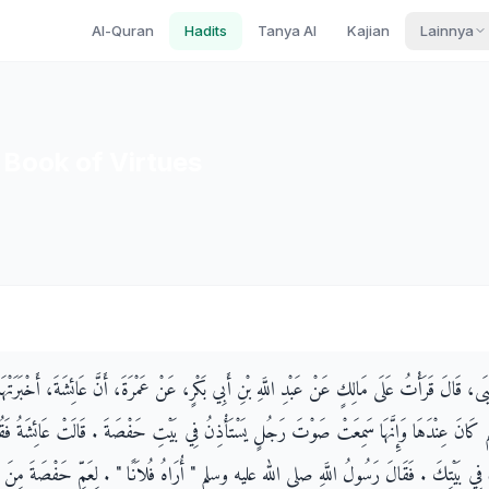
Al-Quran
Hadits
Tanya AI
Kajian
Lainnya
 Book of Virtues
ْيَى، قَالَ قَرَأْتُ عَلَى مَالِكٍ عَنْ عَبْدِ اللَّهِ بْنِ أَبِي بَكْرٍ، عَنْ عَمْرَةَ، أَنَّ عَائِشَةَ، أَخْبَرَتْهَا 
 عِنْدَهَا وَإِنَّهَا سَمِعَتْ صَوْتَ رَجُلٍ يَسْتَأْذِنُ فِي بَيْتِ حَفْصَةَ ‏.‏ قَالَتْ عَائِشَةُ فَقُلْ
فِي بَيْتِكَ ‏.‏ فَقَالَ رَسُولُ اللَّهِ صلى الله عليه وسلم ‏"‏ أُرَاهُ فُلاَنًا ‏"‏ ‏.‏ لِعَمِّ حَفْصَةَ مِنَ ال