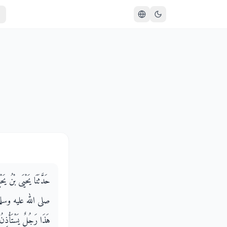
حَدَّثَنَا يَحْيَى بْنُ يَح
صلى الله عليه وسلم كَانَ
هَذَا رَجُلٌ يَسْتَأْذِنُ 