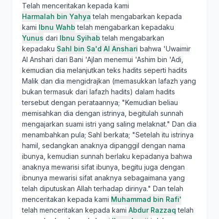
Telah menceritakan kepada kami
Harmalah bin Yahya
telah mengabarkan kepada
kami
Ibnu Wahb
telah mengabarkan kepadaku
Yunus
dari
Ibnu Syihab
telah mengabarkan
kepadaku
Sahl bin Sa'd Al Anshari
bahwa 'Uwaimir
Al Anshari dari Bani 'Ajlan menemui 'Ashim bin 'Adi,
kemudian dia melanjutkan teks hadits seperti hadits
Malik dan dia mengidrajkan (memasukkan lafazh yang
bukan termasuk dari lafazh hadits) dalam hadits
tersebut dengan perataannya; "Kemudian beliau
memisahkan dia dengan istrinya, begitulah sunnah
mengajarkan suami istri yang saling melaknat." Dan dia
menambahkan pula; Sahl berkata; "Setelah itu istrinya
hamil, sedangkan anaknya dipanggil dengan nama
ibunya, kemudian sunnah berlaku kepadanya bahwa
anaknya mewarisi sifat ibunya, begitu juga dengan
ibnunya mewarisi sifat anaknya sebagaimana yang
telah diputuskan Allah terhadap dirinya." Dan telah
menceritakan kepada kami
Muhammad bin Rafi'
telah menceritakan kepada kami
Abdur Razzaq
telah