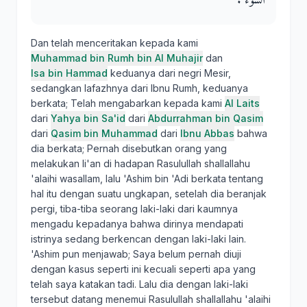
السُّوءَ ‏.‏
Dan telah menceritakan kepada kami
Muhammad bin Rumh bin Al Muhajir
dan
Isa bin Hammad
keduanya dari negri Mesir,
sedangkan lafazhnya dari Ibnu Rumh, keduanya
berkata; Telah mengabarkan kepada kami
Al Laits
dari
Yahya bin Sa'id
dari
Abdurrahman bin Qasim
dari
Qasim bin Muhammad
dari
Ibnu Abbas
bahwa
dia berkata; Pernah disebutkan orang yang
melakukan li'an di hadapan Rasulullah shallallahu
'alaihi wasallam, lalu 'Ashim bin 'Adi berkata tentang
hal itu dengan suatu ungkapan, setelah dia beranjak
pergi, tiba-tiba seorang laki-laki dari kaumnya
mengadu kepadanya bahwa dirinya mendapati
istrinya sedang berkencan dengan laki-laki lain.
'Ashim pun menjawab; Saya belum pernah diuji
dengan kasus seperti ini kecuali seperti apa yang
telah saya katakan tadi. Lalu dia dengan laki-laki
tersebut datang menemui Rasulullah shallallahu 'alaihi