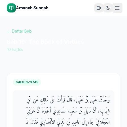
Amanah Sunnah
← Daftar Bab
Bab
19
:
The Book of Virtues
10
hadits
muslim:3743
وَحَدَّثَنَا يَحْيَى بْنُ يَحْيَى، قَالَ قَرَأْتُ عَلَى مَالِكٍ عَنِ ابْنِ
شِهَابٍ، أَنَّ سَهْلَ بْنَ سَعْدٍ، السَّاعِدِيَّ أَخْبَرَهُ أَنَّ عُوَيْمِرًا
الْعَجْلاَنِيَّ جَاءَ إِلَى عَاصِمِ بْنِ عَدِيٍّ الأَنْصَارِيِّ فَقَالَ لَهُ