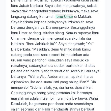
pemerintahan Mush'ab, apakah keduanya diceraikan?
Ibnu Jubair berkata; Saya tidak menjawabnya, sebab
saya tidak mengetahui tentang hukumnya, maka saya
langsung datang ke rumah
Ibnu Umar
di Makkah.
Saya berkata kepada pelayannya; Izinkanlah saya
bertemu dengannya. Dia menjawab; Sesungguhnya
Ibnu Umar sedang istirahat siang. Namun rupanya Ibnu
Umar mendengar dan mengenal suaraku, lalu dia
berkata; "Ibnu Jabirkah itu?" Saya menjawab; "Ya."
Dia berkata; "Masuklah, demi Allah tidaklah kamu
datang pada saat-saat seperti ini melainkan ada
urusan yang penting." Kemudian saya masuk ke
rumahnya, sedangkan dia duduk bertelekan di atas
pelana dan bantal yang terbuat dari serabut. Lalu saya
bertanya; "Wahai Abu Abdurrahman, apakah harus
dipisahkan jika ada suami istri yang saling li'an?" Dia
menjawab; "Subhanallah, ya, dia harus dipisahkan.
Sesungguhnya orang yang pertama kali bertanya
masalah ini adalah fulan bin fulan, dia bertanya; Wahai
Rasulullah, bagaimana pendapat anda seandainya
salah seorang dari kami mendapati istrinya berbuat