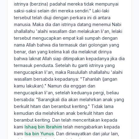
istrinya (berzina) padahal mereka tidak mempunyai
saksi-saksi selain diri mereka sendiri." Laki-laki
tersebut telah diuji dengan perkara ini di antara
manusia. Maka dia dan istrinya datang menemui Nabi
shallallahu 'alaihi wasallam dan melakukan li'an, lelaki
tersebut mengucapkan empat kali sumpah dengan
nama Allah bahwa dia termasuk dari golongan yang
benar, dan yang kelima kali dia melaknat dirinya
bahwa laknat Allah siap ditimpakan kepadanya jika dia
termasuk pendusta. Setelah itu ganti istrinya yang
mengucapkan li'an, maka Rasulullah shallallahu 'alaihi
wasallam bersabda kepadanya: "Tahanlah (jangan
kamu lakukan)." Namun dia enggan dan
mengucapkan li'an, setelah keduanya pergi, beliau
bersabda: "Barangkali dia akan melahirkan anak yang
berkulit hitam dan berambut keriting." Tidak lama
kemudian dia melahirkan anak berkulit hitam dan
berambut keriting. Dan telah menceritakan kepada
kami
Ishaq bin Ibrahim
telah mengabarkan kepada
kami
Isa bin Yunus
. Dan diriwayatkan dari jalur lain,