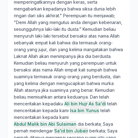
memperingatkannya dengan keras, serta
mengabarkan kepadanya bahwa siksa dunia lebih
ringan dari siks akhirat." Perempuan itu menjawab;
"Demi Allah yang mengutus anda dengan kebenaran,
sesungguhnya laki-laki itu dusta." Kemudian beliau
menyuruh laki-laki tersebut bersaksi atas nama Allah
sebanyak empat kali bahwa dia termasuk orang-
orang yang jujur, dan yang kelima mangatakan bahwa
Laknat Allah akan menimpanya jika dia berdusta.
Kemudian beliau menyuruh yang perempuan untuk
bersaksi atas nama Allah empat kali sumpah bahwa
suaminya termasuk orang-orang yang berdusta, dan
yang kelima dengan mengucapkan bahwa murka
Allah atasnya jika suaminya yang benar. Kemudian
beliau memisahkan antara keduanya. Dan telah
menceritakan kepadaku
Ali bin Hujr As Sa'di
telah
menceritakan kepada kami
Isa bin Yunus
telah
menceritakan kepada kami
Abdul Malik bin Abi Sulaiman
dia berkata; Saya
pernah mendengar
Sa'id bin Jubair
berkata; Saya
pernah ditanya mengenai seorang suami istri yang