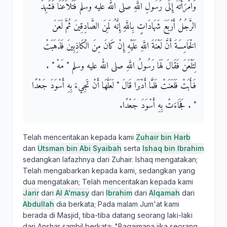
وَامْرَأَتُهُ إِلَى رَسُولِ اللَّهِ صلى الله عليه وسلم فَتَلاَعَنَا فَشَهِدَ
الرَّجُلُ أَرْبَعَ شَهَادَاتٍ بِاللَّهِ إِنَّهُ لَمِنَ الصَّادِقِينَ ثُمَّ لَعَنَ
الْخَامِسَةَ أَنَّ لَعْنَةَ اللَّهِ عَلَيْهِ إِنْ كَانَ مِنَ الْكَاذِبِينَ فَذَهَبَتْ
لِتَلْعَنَ فَقَالَ لَهَا رَسُولُ اللَّهِ صلى الله عليه وسلم ‏"‏ مَهْ ‏"‏ ‏.‏
فَأَبَتْ فَلَعَنَتْ فَلَمَّا أَدْبَرَا قَالَ ‏"‏ لَعَلَّهَا أَنْ تَجِيءَ بِهِ أَسْوَدَ جَعْدًا
‏"‏ ‏.‏ فَجَاءَتْ بِهِ أَسْوَدَ جَعْدًا‏.‏
Telah menceritakan kepada kami
Zuhair bin Harb
dan
Utsman bin Abi Syaibah
serta
Ishaq bin Ibrahim
sedangkan lafazhnya dari Zuhair. Ishaq mengatakan;
Telah mengabarkan kepada kami, sedangkan yang
dua mengatakan; Telah menceritakan kepada kami
Jarir
dari
Al A'masy
dari
Ibrahim
dari
Alqamah
dari
Abdullah
dia berkata; Pada malam Jum'at kami
berada di Masjid, tiba-tiba datang seorang laki-laki
dari Anshar sambil berkata; "Bagaimana jika seorang