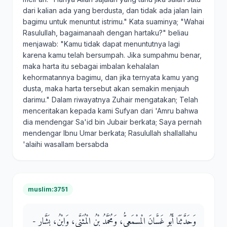
dari kalian ada yang berdusta, dan tidak ada jalan lain
bagimu untuk menuntut istrimu." Kata suaminya; "Wahai
Rasulullah, bagaimanaah dengan hartaku?" beliau
menjawab: "Kamu tidak dapat menuntutnya lagi
karena kamu telah bersumpah. Jika sumpahmu benar,
maka harta itu sebagai imbalan kehalalan
kehormatannya bagimu, dan jika ternyata kamu yang
dusta, maka harta tersebut akan semakin menjauh
darimu." Dalam riwayatnya Zuhair mengatakan; Telah
menceritakan kepada kami Sufyan dari 'Amru bahwa
dia mendengar Sa'id bin Jubair berkata; Saya pernah
mendengar Ibnu Umar berkata; Rasulullah shallallahu
'alaihi wasallam bersabda
muslim:3751
وَحَدَّثَنَا أَبُو غَسَّانَ الْمِسْمَعِيُّ، وَمُحَمَّدُ بْنُ الْمُثَنَّى، وَابْنُ، بَشَّارٍ -