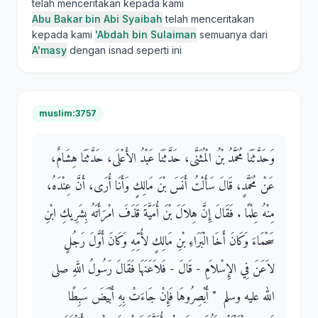
telah menceritakan kepada kami
Abu Bakar bin Abi Syaibah
telah menceritakan
kepada kami
'Abdah bin Sulaiman
semuanya dari
A'masy
dengan isnad seperti ini
muslim:3757
وَحَدَّثَنَا مُحَمَّدُ بْنُ الْمُثَنَّى، حَدَّثَنَا عَبْدُ الأَعْلَى، حَدَّثَنَا هِشَامٌ،
عَنْ مُحَمَّدٍ، قَالَ سَأَلْتُ أَنَسَ بْنَ مَالِكٍ وَأَنَا أُرَى، أَنَّ عِنْدَهُ،
مِنْهُ عِلْمًا ‏.‏ فَقَالَ إِنَّ هِلاَلَ بْنَ أُمَيَّةَ قَذَفَ امْرَأَتَهُ بِشَرِيكِ ابْنِ
سَحْمَاءَ وَكَانَ أَخَا الْبَرَاءِ بْنِ مَالِكٍ لأُمِّهِ وَكَانَ أَوَّلَ رَجُلٍ
لاَعَنَ فِي الإِسْلاَمِ - قَالَ - فَلاَعَنَهَا فَقَالَ رَسُولُ اللَّهِ صلى
الله عليه وسلم ‏ "‏ أَبْصِرُوهَا فَإِنْ جَاءَتْ بِهِ أَبْيَضَ سَبِطًا