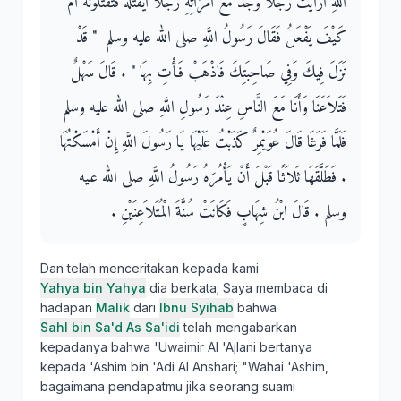
اللَّهِ أَرَأَيْتَ رَجُلاً وَجَدَ مَعَ امْرَأَتِهِ رَجُلاً أَيَقْتُلُهُ فَتَقْتُلُونَهُ أَمْ
كَيْفَ يَفْعَلُ فَقَالَ رَسُولُ اللَّهِ صلى الله عليه وسلم ‏ "‏ قَدْ
نَزَلَ فِيكَ وَفِي صَاحِبَتِكَ فَاذْهَبْ فَأْتِ بِهَا ‏"‏ ‏.‏ قَالَ سَهْلٌ
فَتَلاَعَنَا وَأَنَا مَعَ النَّاسِ عِنْدَ رَسُولِ اللَّهِ صلى الله عليه وسلم
فَلَمَّا فَرَغَا قَالَ عُوَيْمِرٌ كَذَبْتُ عَلَيْهَا يَا رَسُولَ اللَّهِ إِنْ أَمْسَكْتُهَا
‏.‏ فَطَلَّقَهَا ثَلاَثًا قَبْلَ أَنْ يَأْمُرَهُ رَسُولُ اللَّهِ صلى الله عليه
وسلم ‏.‏ قَالَ ابْنُ شِهَابٍ فَكَانَتْ سُنَّةَ الْمُتَلاَعِنَيْنِ ‏.‏
Dan telah menceritakan kepada kami
Yahya bin Yahya
dia berkata; Saya membaca di
hadapan
Malik
dari
Ibnu Syihab
bahwa
Sahl bin Sa'd As Sa'idi
telah mengabarkan
kepadanya bahwa 'Uwaimir Al 'Ajlani bertanya
kepada 'Ashim bin 'Adi Al Anshari; "Wahai 'Ashim,
bagaimana pendapatmu jika seorang suami