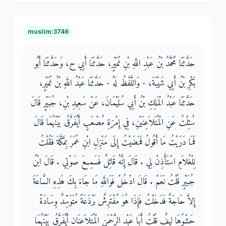
muslim:3746
حَدَّثَنَا مُحَمَّدُ بْنُ عَبْدِ اللَّهِ بْنِ نُمَيْرٍ، حَدَّثَنَا أَبِي ح، وَحَدَّثَنَا أَبُو
بَكْرِ بْنُ أَبِي شَيْبَةَ، - وَاللَّفْظُ لَهُ - حَدَّثَنَا عَبْدُ اللَّهِ بْنُ نُمَيْرٍ،
حَدَّثَنَا عَبْدُ الْمَلِكِ بْنُ أَبِي سُلَيْمَانَ، عَنْ سَعِيدِ بْنِ، جُبَيْرٍ قَالَ
سُئِلْتُ عَنِ الْمُتَلاَعِنَيْنِ، فِي إِمْرَةِ مُصْعَبٍ أَيُفَرَّقُ بَيْنَهُمَا قَالَ
فَمَا دَرَيْتُ مَا أَقُولُ فَمَضَيْتُ إِلَى مَنْزِلِ ابْنِ عُمَرَ بِمَكَّةَ فَقُلْتُ
لِلْغُلاَمِ اسْتَأْذِنْ لِي ‏.‏ قَالَ إِنَّهُ قَائِلٌ فَسَمِعَ صَوْتِي ‏.‏ قَالَ ابْنُ
جُبَيْرٍ قُلْتُ نَعَمْ ‏.‏ قَالَ ادْخُلْ فَوَاللَّهِ مَا جَاءَ بِكَ هَذِهِ السَّاعَةَ
إِلاَّ حَاجَةٌ فَدَخَلْتُ فَإِذَا هُوَ مُفْتَرِشٌ بَرْذَعَةً مُتَوَسِّدٌ وِسَادَةً
حَشْوُهَا لِيفٌ قُلْتُ أَبَا عَبْدِ الرَّحْمَنِ الْمُتَلاَعِنَانِ أَيُفَرَّقُ بَيْنَهُمَا