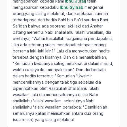
mengabarkan kepada kami
Ibnu Juraij
telah
mengabarkan kepadaku
Ibnu Syihab
mengenai
orang yang saling melaknat, dan ketetapan sunnah
terhadapnya dari hadits Sahl bin Sa'd saudara Bani
Sa'idah bahwa ada seorang laki-laki dari Anshar
datang menemui Nabi shallallahu 'alaihi wasallam, dia
bertanya; "Wahai Rasulullah, bagaimana pendapatmu,
jika ada seorang suami mendapati istrinya sedang
bersama laki-laki lain?" Lalu dia menyebutkan hadits
tersebut dengan kisahnya. Dan dia menambahkan;
"Kemudian keduanya saling melaknat di dalam masjid,
waktu itu saya ikut menyaksikan." Dan dia berkata
dalam hadits tersebut; "Kemudian 'Uwaimir
menceraikannya dengan talak tiga sebelum dia
diperintahkan oleh Rasulullah shallallahu 'alaihi
wasallam, lalu dia menceraikannya di sisi Nabi
shallallahu 'alaihi wasallam, selanjutnya Nabi
shallallahu 'alaihi wasallam bersabda: "Demikianlah
seharusnya kalian memisahkan antara dua orang
(suami istri) yang saling melaknat