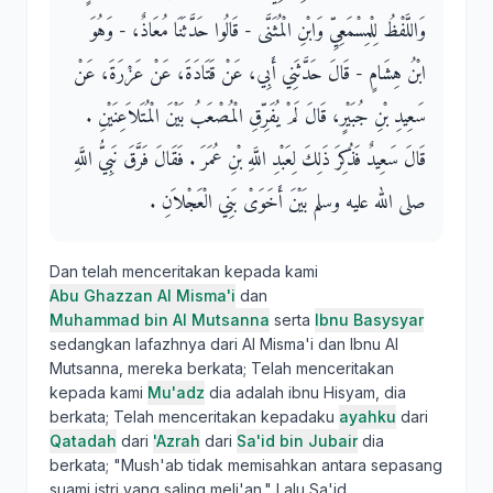
وَاللَّفْظُ لِلْمِسْمَعِيِّ وَابْنِ الْمُثَنَّى - قَالُوا حَدَّثَنَا مُعَاذٌ، - وَهُوَ
ابْنُ هِشَامٍ - قَالَ حَدَّثَنِي أَبِي، عَنْ قَتَادَةَ، عَنْ عَزْرَةَ، عَنْ
سَعِيدِ بْنِ جُبَيْرٍ، قَالَ لَمْ يُفَرِّقِ الْمُصْعَبُ بَيْنَ الْمُتَلاَعِنَيْنِ ‏.‏
قَالَ سَعِيدٌ فَذُكِرَ ذَلِكَ لِعَبْدِ اللَّهِ بْنِ عُمَرَ ‏.‏ فَقَالَ فَرَّقَ نَبِيُّ اللَّهِ
صلى الله عليه وسلم بَيْنَ أَخَوَىْ بَنِي الْعَجْلاَنِ ‏.‏
Dan telah menceritakan kepada kami
Abu Ghazzan Al Misma'i
dan
Muhammad bin Al Mutsanna
serta
Ibnu Basysyar
sedangkan lafazhnya dari Al Misma'i dan Ibnu Al
Mutsanna, mereka berkata; Telah menceritakan
kepada kami
Mu'adz
dia adalah ibnu Hisyam, dia
berkata; Telah menceritakan kepadaku
ayahku
dari
Qatadah
dari
'Azrah
dari
Sa'id bin Jubair
dia
berkata; "Mush'ab tidak memisahkan antara sepasang
suami istri yang saling meli'an." Lalu Sa'id