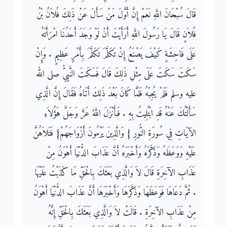
قَالَ سُبْحَانَ اللَّهِ نَعَمْ إِنَّ أَوَّلَ مَنْ سَأَلَ عَنْ ذَلِكَ فُلاَنُ بْنُ
فُلاَنٍ قَالَ يَا رَسُولَ اللَّهِ أَرَأَيْتَ أَنْ لَوْ وَجَدَ أَحَدُنَا امْرَأَتَهُ
عَلَى فَاحِشَةٍ كَيْفَ يَصْنَعُ إِنْ تَكَلَّمَ تَكَلَّمَ بِأَمْرٍ عَظِيمٍ ‏.‏ وَإِنْ
سَكَتَ سَكَتَ عَلَى مِثْلِ ذَلِكَ قَالَ فَسَكَتَ النَّبِيُّ صلى الله
عليه وسلم فَلَمْ يُجِبْهُ فَلَمَّا كَانَ بَعْدَ ذَلِكَ أَتَاهُ فَقَالَ إِنَّ الَّذِي
سَأَلْتُكَ عَنْهُ قَدِ ابْتُلِيتُ بِهِ ‏.‏ فَأَنْزَلَ اللَّهُ عَزَّ وَجَلَّ هَؤُلاَءِ
الآيَاتِ فِي سُورَةِ النُّورِ ‏{‏ وَالَّذِينَ يَرْمُونَ أَزْوَاجَهُمْ‏}‏ فَتَلاَهُنَّ
عَلَيْهِ وَوَعَظَهُ وَذَكَّرَهُ وَأَخْبَرَهُ أَنَّ عَذَابَ الدُّنْيَا أَهْوَنُ مِنْ
عَذَابِ الآخِرَةِ قَالَ لاَ وَالَّذِي بَعَثَكَ بِالْحَقِّ مَا كَذَبْتُ عَلَيْهَا
‏.‏ ثُمَّ دَعَاهَا فَوَعَظَهَا وَذَكَّرَهَا وَأَخْبَرَهَا أَنَّ عَذَابَ الدُّنْيَا أَهْوَنُ
مِنْ عَذَابِ الآخِرَةِ ‏.‏ قَالَتْ لاَ وَالَّذِي بَعَثَكَ بِالْحَقِّ إِنَّهُ