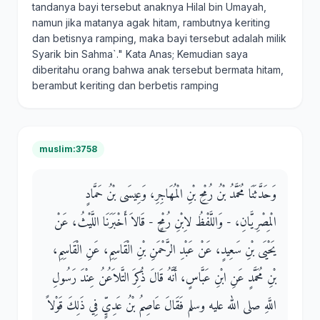
tandanya bayi tersebut anaknya Hilal bin Umayah,
namun jika matanya agak hitam, rambutnya keriting
dan betisnya ramping, maka bayi tersebut adalah milik
Syarik bin Sahma`." Kata Anas; Kemudian saya
diberitahu orang bahwa anak tersebut bermata hitam,
berambut keriting dan berbetis ramping
muslim:3758
وَحَدَّثَنَا مُحَمَّدُ بْنُ رُمْحِ بْنِ الْمُهَاجِرِ، وَعِيسَى بْنُ حَمَّادٍ
الْمِصْرِيَّانِ، - وَاللَّفْظُ لاِبْنِ رُمْحٍ - قَالاَ أَخْبَرَنَا اللَّيْثُ، عَنْ
يَحْيَى بْنِ سَعِيدٍ، عَنْ عَبْدِ الرَّحْمَنِ بْنِ الْقَاسِمِ، عَنِ الْقَاسِمِ،
بْنِ مُحَمَّدٍ عَنِ ابْنِ عَبَّاسٍ، أَنَّهُ قَالَ ذُكِرَ التَّلاَعُنُ عِنْدَ رَسُولِ
اللَّهِ صلى الله عليه وسلم فَقَالَ عَاصِمُ بْنُ عَدِيٍّ فِي ذَلِكَ قَوْلاً