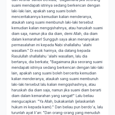
suami mendapati istrinya sedang berkencan dengan
laki-laki lain, apakah sang suami boleh
menceritakannya kemudian kalian menderanya,
ataukah sang suami membunuh laki-laki tersebut
kemudian kalian mengqishahnya, atau haruskah suami
diam saja, namun jika dia diam, demi Allah, dia diam
dalam kemarahan! Sungguh saya akan menanyakan
permasalahan ini kepada Nabi shallallahu 'alaihi
wasallam." Di esok harinya, dia datang kepada
Rasulullah shallallahu 'alaihi wasallam, lalu dia
bertanya, dia berkata; "Bagaimana jika seorang suami
mendapati istrinya sedang berkencan dengan laki-laki
lain, apakah sang suami boleh bercerita kemudian
kalian menderanya, ataukah sang suami membunuh
laki-laki tersebut lalu kalian mengqishashnya, atau
haruskah dia diam saja, namun jika suami diam berarti
diam dalam kemarahan yang sangat!" Lalu beliau
mengucapkan: "Ya Allah, bukakanlah (jelaskanlah
hukum ini kepada kami)." Dan beliau pun berdo'a, lalu
turunlah ayat li'an: "Dan orang-orang yang menuduh