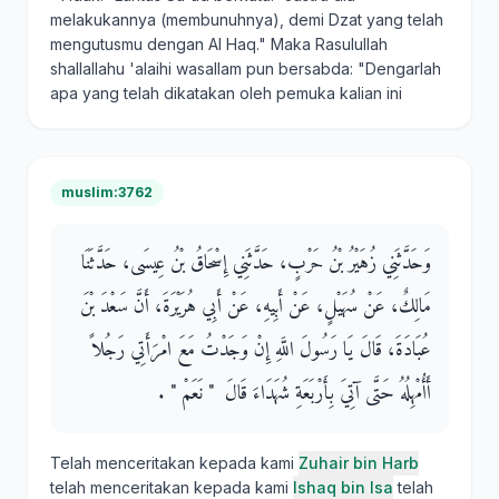
melakukannya (membunuhnya), demi Dzat yang telah
mengutusmu dengan Al Haq." Maka Rasulullah
shallallahu 'alaihi wasallam pun bersabda: "Dengarlah
apa yang telah dikatakan oleh pemuka kalian ini
muslim:3762
وَحَدَّثَنِي زُهَيْرُ بْنُ حَرْبٍ، حَدَّثَنِي إِسْحَاقُ بْنُ عِيسَى، حَدَّثَنَا
مَالِكٌ، عَنْ سُهَيْلٍ، عَنْ أَبِيهِ، عَنْ أَبِي هُرَيْرَةَ، أَنَّ سَعْدَ بْنَ
عُبَادَةَ، قَالَ يَا رَسُولَ اللَّهِ إِنْ وَجَدْتُ مَعَ امْرَأَتِي رَجُلاً
أَأُمْهِلُهُ حَتَّى آتِيَ بِأَرْبَعَةِ شُهَدَاءَ قَالَ ‏ "‏ نَعَمْ ‏"‏ ‏.‏
Telah menceritakan kepada kami
Zuhair bin Harb
telah menceritakan kepada kami
Ishaq bin Isa
telah