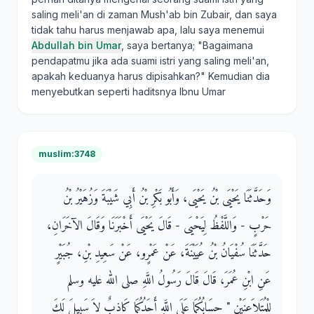
saling meli'an di zaman Mush'ab bin Zubair, dan saya
tidak tahu harus menjawab apa, lalu saya menemui
Abdullah bin Umar
, saya bertanya; "Bagaimana
pendapatmu jika ada suami istri yang saling meli'an,
apakah keduanya harus dipisahkan?" Kemudian dia
menyebutkan seperti haditsnya Ibnu Umar
muslim:3748
وَحَدَّثَنَا يَحْيَى بْنُ يَحْيَى، وَأَبُو بَكْرِ بْنُ أَبِي شَيْبَةَ وَزُهَيْرُ بْنُ
حَرْبٍ - وَاللَّفْظُ لِيَحْيَى - قَالَ يَحْيَى أَخْبَرَنَا وَقَالَ الآخَرَانِ،
حَدَّثَنَا سُفْيَانُ بْنُ عُيَيْنَةَ، عَنْ عَمْرٍو، عَنْ سَعِيدِ بْنِ، جُبَيْرٍ
عَنِ ابْنِ عُمَرَ، قَالَ قَالَ رَسُولُ اللَّهِ صلى الله عليه وسلم
لِلْمُتَلاَعِنَيْنِ ‏"‏ حِسَابُكُمَا عَلَى اللَّهِ أَحَدُكُمَا كَاذِبٌ لاَ سَبِيلَ لَكَ