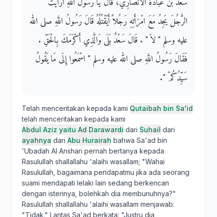
سَعْدَ بْنَ عُبَادَةَ الأَنْصَارِيَّ، قَالَ يَا رَسُولَ اللَّهِ أَرَأَيْتَ
الرَّجُلَ يَجِدُ مَعَ امْرَأَتِهِ رَجُلاً أَيَقْتُلُهُ قَالَ رَسُولُ اللَّهِ صلى الله
عليه وسلم ‏"‏ لاَ ‏"‏ ‏.‏ قَالَ سَعْدٌ بَلَى وَالَّذِي أَكْرَمَكَ بِالْحَقِّ ‏.‏
فَقَالَ رَسُولُ اللَّهِ صلى الله عليه وسلم ‏"‏ اسْمَعُوا إِلَى مَا يَقُولُ
سَيِّدُكُمْ ‏"‏.‏
Telah menceritakan kepada kami
Qutaibah bin Sa'id
telah menceritakan kepada kami
Abdul Aziz yaitu Ad Darawardi
dari
Suhail
dari
ayahnya
dari
Abu Hurairah
bahwa Sa'ad bin
'Ubadah Al Anshari pernah bertanya kepada
Rasulullah shallallahu 'alaihi wasallam; "Wahai
Rasulullah, bagaimana pendapatmu jika ada seorang
suami mendapati lelaki lain sedang berkencan
dengan isterinya, bolehkah dia membunuhnya?"
Rasulullah shallallahu 'alaihi wasallam menjawab:
"Tidak." Lantas Sa'ad berkata: "Justru dia