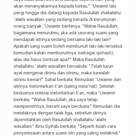
akan menanyakannya kepada beliau." 'Uwaimir lalu
pergi hingga dia datang kepada Rasulullah shallallahu
'alaihi wasallam yang sedang berada di kerumunan
orang banyak. 'Uwaimir bertanya; "Wahai Rasulullah,
bagaimana menurutmu, jika ada seorang suami yang
mendapati istrinya sedang bersama laki-laki lain?
Apakah sang suami boleh membunuh laki-laki tersebut
kemudian kalian membunuhnya (sebagai qishash),
atau dia harus berbuat apa?" Maka Rasulullah
shallallahu 'alaihi wasallam bersabda: "Telah turun
ayat mengenai dirimu dan istrimu, maka bawalah
istrimu kemari!" Sahal berkata; Kemudian 'Uwaimir dan
istrinya melontarkan li'an (saling mela'nat). Setelah
keduanya selesai melontarkan li'an, maka 'Uwaimir
berkata; "Wahai Rasulullah, jika saya tetap
memperistrinya, berarti saya berdusta." Kemudian dia
metalaknya dengan talak tiga, sebelum dirinya
diperintahkan oleh Rasulullah shallallahu 'alaihi
wasallam." Ibnu Syihab berkata; "Seperti itulah cara
penyelesaian antara suami istri yang saling melaknat."