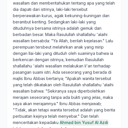
wasallam dan memberitahukan tentang apa yang telah
dia dapati dari istrinya, laki-laki tersebut
berperawakan kurus, agak kekuning-kuningan dan
berambut keriting. Sedangkan laki-laki yang
dituduhnya bersama istrinya adalah gemuk dan
berbadan besar. Maka Rasulullah shallallahu 'alaihi
wasallam bersabda: "Ya Allah, berilah kejelasan." Lalu
perempuan tersbeut melahirkan anak yang mirip
dengan llai-laki yang dituduh oleh suaminya bahwa ia
berkencan dengan istrinya, kemudian Rasulullah
shallallahu 'alaihi wasallam melakukan li'an terhadap
pasangan suami istri. Ada seseorang yang berada di
majlis Ibnu Abbas bertanya; "Apakah wanita tersebut
yang telah dikatakan oleh Rasulullah shallallahu 'alaihi
wasallam bahwa: "Sekiranya saya diperbolehkan
merajam seseorang tanpa ada bukti yang jelas, maka
saya akan merajamnya." Ibnu Abbas menjawab;
"Tidak, akan tetapi wanita tersebut adalah yang berita
perbuatan kejinya telah menyebar." Dan telah
menceritakan kepadaku
Ahmad bin Yusuf Al Azdi