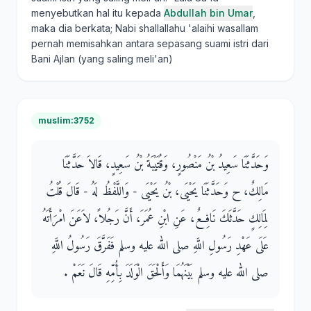
menyebutkan hal itu kepada
Abdullah bin Umar
,
maka dia berkata; Nabi shallallahu 'alaihi wasallam
pernah memisahkan antara sepasang suami istri dari
Bani Ajlan (yang saling meli'an)
muslim:3752
وَحَدَّثَنَا سَعِيدُ بْنُ مَنْصُورٍ، وَقُتَيْبَةُ بْنُ سَعِيدٍ، قَالاَ حَدَّثَنَا
مَالِكٌ، ح وَحَدَّثَنَا يَحْيَى، بْنُ يَحْيَى - وَاللَّفْظُ لَهُ - قَالَ قُلْتُ
لِمَالِكٍ حَدَّثَكَ نَافِعٌ، عَنِ ابْنِ عُمَرَ، أَنَّ رَجُلاً، لاَعَنَ امْرَأَتَهُ
عَلَى عَهْدِ رَسُولِ اللَّهِ صلى الله عليه وسلم فَفَرَّقَ رَسُولُ اللَّهِ
صلى الله عليه وسلم بَيْنَهُمَا وَأَلْحَقَ الْوَلَدَ بِأُمِّهِ قَالَ نَعَمْ ‏.‏