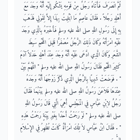
ثُمَّ انْصَرَفَ فَأَتَاهُ رَجُلٌ مِنْ قَوْمِهِ يَشْكُو إِلَيْهِ أَنَّهُ وَجَدَ مَعَ
أَهْلِهِ رَجُلاً ‏.‏ فَقَالَ عَاصِمٌ مَا ابْتُلِيتُ بِهَذَا إِلاَّ لِقَوْلِي فَذَهَبَ
بِهِ إِلَى رَسُولِ اللَّهِ صلى الله عليه وسلم فَأَخْبَرَهُ بِالَّذِي وَجَدَ
عَلَيْهِ امْرَأَتَهُ وَكَانَ ذَلِكَ الرَّجُلُ مُصْفَرًّا قَلِيلَ اللَّحْمِ سَبِطَ
الشَّعَرِ وَكَانَ الَّذِي ادَّعَى عَلَيْهِ أَنَّهُ وَجَدَ عِنْدَ أَهْلِهِ خَدْلاً آدَمَ
كَثِيرَ اللَّحْمِ فَقَالَ رَسُولُ اللَّهِ صلى الله عليه وسلم ‏"‏ اللَّهُمَّ بَيِّنْ
‏"‏ ‏.‏ فَوَضَعَتْ شَبِيهًا بِالرَّجُلِ الَّذِي ذَكَرَ زَوْجُهَا أَنَّهُ وَجَدَهُ
عِنْدَهَا فَلاَعَنَ رَسُولُ اللَّهِ صلى الله عليه وسلم بَيْنَهُمَا فَقَالَ
رَجُلٌ لاِبْنِ عَبَّاسٍ فِي الْمَجْلِسِ أَهِيَ الَّتِي قَالَ رَسُولُ اللَّهِ
صلى الله عليه وسلم ‏"‏ لَوْ رَجَمْتُ أَحَدًا بِغَيْرِ بَيِّنَةٍ رَجَمْتُ هَذِهِ
‏"‏ ‏.‏ فَقَالَ ابْنُ عَبَّاسٍ لاَ تِلْكَ امْرَأَةٌ كَانَتْ تُظْهِرُ فِي الإِسْلاَمِ