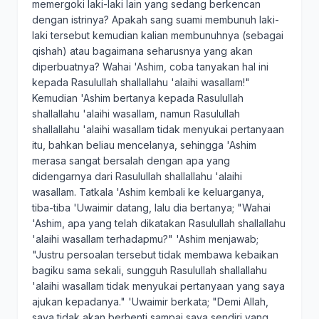
memergoki laki-laki lain yang sedang berkencan
dengan istrinya? Apakah sang suami membunuh laki-
laki tersebut kemudian kalian membunuhnya (sebagai
qishah) atau bagaimana seharusnya yang akan
diperbuatnya? Wahai 'Ashim, coba tanyakan hal ini
kepada Rasulullah shallallahu 'alaihi wasallam!"
Kemudian 'Ashim bertanya kepada Rasulullah
shallallahu 'alaihi wasallam, namun Rasulullah
shallallahu 'alaihi wasallam tidak menyukai pertanyaan
itu, bahkan beliau mencelanya, sehingga 'Ashim
merasa sangat bersalah dengan apa yang
didengarnya dari Rasulullah shallallahu 'alaihi
wasallam. Tatkala 'Ashim kembali ke keluarganya,
tiba-tiba 'Uwaimir datang, lalu dia bertanya; "Wahai
'Ashim, apa yang telah dikatakan Rasulullah shallallahu
'alaihi wasallam terhadapmu?" 'Ashim menjawab;
"Justru persoalan tersebut tidak membawa kebaikan
bagiku sama sekali, sungguh Rasulullah shallallahu
'alaihi wasallam tidak menyukai pertanyaan yang saya
ajukan kepadanya." 'Uwaimir berkata; "Demi Allah,
saya tidak akan berhenti sampai saya sendiri yang