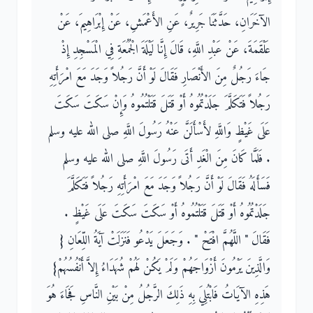
الآخَرَانِ، حَدَّثَنَا جَرِيرٌ، عَنِ الأَعْمَشِ، عَنْ إِبْرَاهِيمَ، عَنْ
عَلْقَمَةَ، عَنْ عَبْدِ اللَّهِ، قَالَ إِنَّا لَيْلَةَ الْجُمُعَةِ فِي الْمَسْجِدِ إِذْ
جَاءَ رَجُلٌ مِنَ الأَنْصَارِ فَقَالَ لَوْ أَنَّ رَجُلاً وَجَدَ مَعَ امْرَأَتِهِ
رَجُلاً فَتَكَلَّمَ جَلَدْتُمُوهُ أَوْ قَتَلَ قَتَلْتُمُوهُ وَإِنْ سَكَتَ سَكَتَ
عَلَى غَيْظٍ وَاللَّهِ لأَسْأَلَنَّ عَنْهُ رَسُولَ اللَّهِ صلى الله عليه وسلم
‏.‏ فَلَمَّا كَانَ مِنَ الْغَدِ أَتَى رَسُولَ اللَّهِ صلى الله عليه وسلم
فَسَأَلَهُ فَقَالَ لَوْ أَنَّ رَجُلاً وَجَدَ مَعَ امْرَأَتِهِ رَجُلاً فَتَكَلَّمَ
جَلَدْتُمُوهُ أَوْ قَتَلَ قَتَلْتُمُوهُ أَوْ سَكَتَ سَكَتَ عَلَى غَيْظٍ ‏.‏
فَقَالَ ‏"‏ اللَّهُمَّ افْتَحْ ‏"‏ ‏.‏ وَجَعَلَ يَدْعُو فَنَزَلَتْ آيَةُ اللِّعَانِ ‏{‏
وَالَّذِينَ يَرْمُونَ أَزْوَاجَهُمْ وَلَمْ يَكُنْ لَهُمْ شُهَدَاءُ إِلاَّ أَنْفُسُهُمْ‏}‏
هَذِهِ الآيَاتُ فَابْتُلِيَ بِهِ ذَلِكَ الرَّجُلُ مِنْ بَيْنِ النَّاسِ فَجَاءَ هُوَ