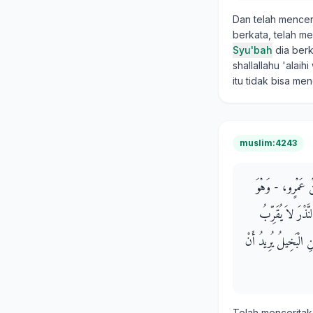
Dan telah mence
berkata, telah m
Syu'bah
dia ber
shallallahu 'alai
itu tidak bisa me
muslim:4243
َنْ عَمْرٍو، - وَهْوَ
َذْرَ لاَ يُقَرِّبُ
نِ الْبَخِيلُ يُرِيدُ أَنْ
Telah mencerita