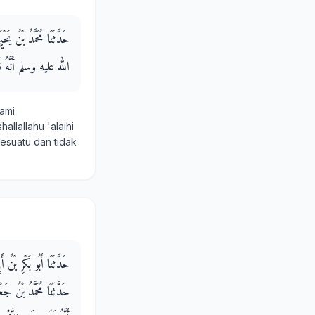
حَدَّثَنَا مُحَمَّدُ بْنُ 
الله عليه وسلم أَنَّهُ قَالَ 
ami
hallallahu 'alaihi
esuatu dan tidak
حَدَّثَنَا أَبُو بَكْرِ بْ -
حَدَّثَنَا مُحَمَّدُ بْنُ