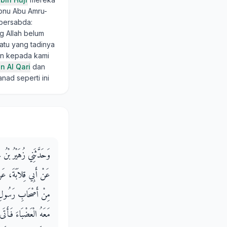
Ibnu Abu Amru-
 bersabda:
g Allah belum
atu yang tadinya
kan kepada kami
n Al Qari
dan
ad seperti ini
وَحَدَّثَنِي زُهَيْرُ بْنُ،
عَنْ أَبِي قِلاَبَةَ، عَ
مِنْ أَصْحَابِ رَسُولِ
مَعَهُ الْعَضْبَاءَ فَأَتَ