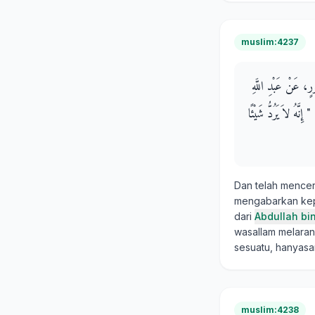
muslim:4237
رٍ، عَنْ عَبْدِ اللَّهِ
نَّهُ لاَ يَرُدُّ شَيْئًا
Dan telah mence
mengabarkan kepa
dari
Abdullah bi
wasallam melaran
sesuatu, hanyasa
muslim:4238