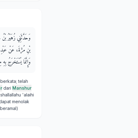
وَحَدَّثَنِي زُهَيْرُ بْنُ
بْنِ مُرَّةَ، عَنْ عَبْدِ ا
وَإِنَّمَا يُسْتَخْرَجُ بِهِ 
berkata; telah
ir
dari
Manshur
hallallahu 'alaihi
 dapat menolak
 beramal)