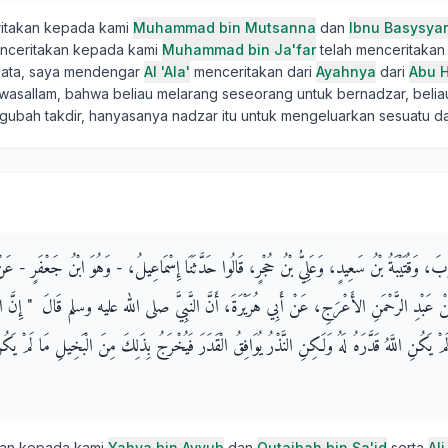
ritakan kepada kami
Muhammad bin Mutsanna
dan
Ibnu Basysyar
enceritakan kepada kami
Muhammad bin Ja'far
telah menceritakan
kata, saya mendengar
Al 'Ala'
menceritakan dari
Ayahnya
dari
Abu H
hi wasallam, bahwa beliau melarang seseorang untuk bernadzar, beli
ngubah takdir, hanyasanya nadzar itu untuk mengeluarkan sesuatu da
يُّوبَ، وَقُتَيْبَةُ بْنُ سَعِيدٍ، وَعَلِيُّ بْنُ حُجْرٍ، قَالُوا حَدَّثَنَا إِسْمَاعِيلُ، - وَهُوَ ابْنُ جَعْفَرٍ - ع
ْ عَبْدِ الرَّحْمَنِ الأَعْرَجِ، عَنْ أَبِي هُرَيْرَةَ، أَنَّ النَّبِيَّ صلى الله عليه وسلم قَالَ ‏ "‏ إِنَّ النّ
مْ يَكُنِ اللَّهُ قَدَّرَهُ لَهُ وَلَكِنِ النَّذْرُ يُوَافِقُ الْقَدَرَ فَيُخْرَجُ بِذَلِكَ مِنَ الْبَخِيلِ مَا لَمْ يَكُ
kan kepada kami
Yahya bin Ayyub
dan
Qutaibah bin Sa'id
serta
Ali