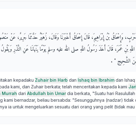
 حَرْبٍ، وَإِسْحَاقُ بْنُ إِبْرَاهِيمَ، قَالَ إِسْحَاقُ أَخْبَرَنَا وَقَالَ، زُهَيْرٌ حَدَّثَنَا جَرِيرٌ، عَنْ مَنْصُو
للَّهِ بْنِ عُمَرَ، قَالَ أَخَذَ رَسُولُ اللَّهِ صلى الله عليه وسلم يَوْمًا يَنْهَانَا عَنِ النَّذْرِ وَيَقُولُ ‏ "‏ إِ
مِنَ الشَّحِيحِ ‏"‏ ‏.‏
ritakan kepadaku
Zuhair bin Harb
dan
Ishaq bin Ibrahim
dan Ishaq 
da kami, dan Zuhair berkata; telah menceritakan kepada kami
Jar
n Murrah
dari
Abdullah bin Umar
dia berkata, "Suatu hari Rasulullah s
g kami bernadzar, beliau bersabda: "Sesungguhnya (nadzar) tidak
nya ia untuk mengeluarkan sesuatu dari orang yang pelit (tidak mau