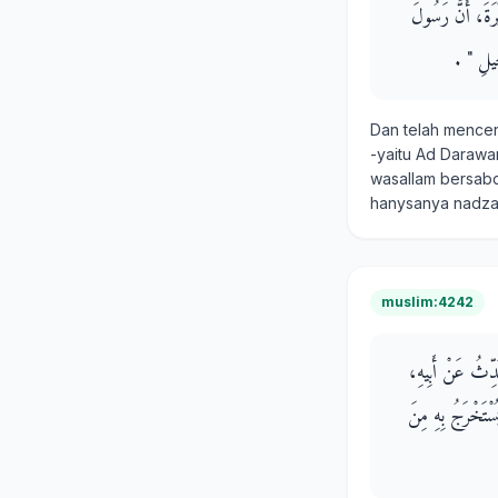
ْرَةَ، أَنَّ رَسُولَ
لِ ‏"‏ ‏.‏
Dan telah mence
-yaitu Ad Darawar
wasallam bersabd
hanysanya nadzar
muslim:4242
يُحَدِّثُ عَنْ أَبِيهِ
ُسْتَخْرَجُ بِهِ مِنَ