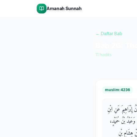
Amanah Sunnah
← Daftar Bab
Bab
26
:
The
11
hadits
muslim:4236
نُ إِبْرَاهِيمَ عَنِ ابْنِ
 وَعَبْدُ بْنُ حُمَيْدٍ
َنْ هِشَامِ بْنِ