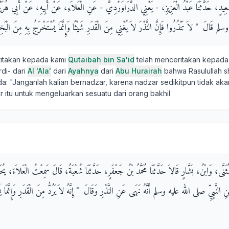
ُ سَعِيدٍ، حَدَّثَنَا عَبْدُ الْعَزِيزِ، - يَعْنِي الدَّرَاوَرْدِيَّ - عَنِ الْعَلاَءِ، عَنْ أَبِيهِ، عَنْ أَبِي هُرَي
قَالَ ‏ "‏ لاَ تَنْذُرُوا فَإِنَّ النَّذْرَ لاَ يُغْنِي مِنَ الْقَدَرِ شَيْئًا وَإِنَّمَا يُسْتَخْرَجُ بِهِ مِنَ الْبَخِي
ritakan kepada kami
Qutaibah bin Sa'id
telah menceritakan kepada
di- dari
Al 'Ala'
dari
Ayahnya
dari
Abu Hurairah
bahwa Rasulullah sha
a: "Janganlah kalian bernadzar, karena nadzar sedikitpun tidak aka
 itu untuk mengeluarkan sesuatu dari orang bakhil
 الْمُثَنَّى، وَابْنُ، بَشَّارٍ قَالاَ حَدَّثَنَا مُحَمَّدُ بْنُ جَعْفَرٍ، حَدَّثَنَا شُعْبَةُ، قَالَ سَمِعْتُ الْعَلاَءَ، 
 النَّبِيِّ صلى الله عليه وسلم أَنَّهُ نَهَى عَنِ النَّذْرِ وَقَالَ ‏ "‏ إِنَّهُ لاَ يَرُدُّ مِنَ الْقَدَرِ وَإِنَّمَا ي