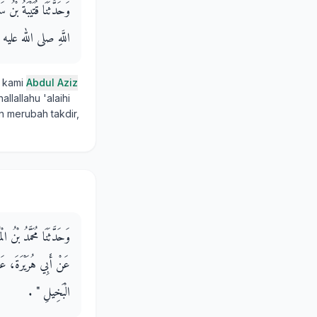
وَحَدَّثَنَا قُتَيْبَةُ بْن
اللَّهِ صلى الله عليه وسلم 
 kami
Abdul Aziz
llallahu 'alaihi
n merubah takdir,
وَحَدَّثَنَا مُحَمَّدُ بْنُ،
عَنْ أَبِي هُرَيْرَةَ، عَنِ
الْبَخِيلِ ‏"‏ ‏.‏