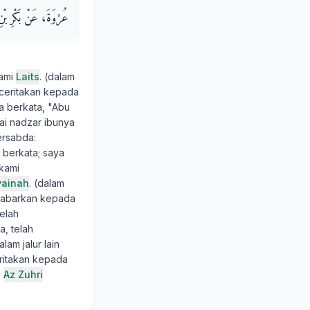
عُرْوَةَ، عَنْ بَكْرِ بْنِ 
kami
Laits
. (dalam
ceritakan kepada
 berkata, "Abu
ai nadzar ibunya
ersabda:
 berkata; saya
 kami
yainah
. (dalam
gabarkan kepada
Telah
, telah
dalam jalur lain
ritakan kepada
i
Az Zuhri