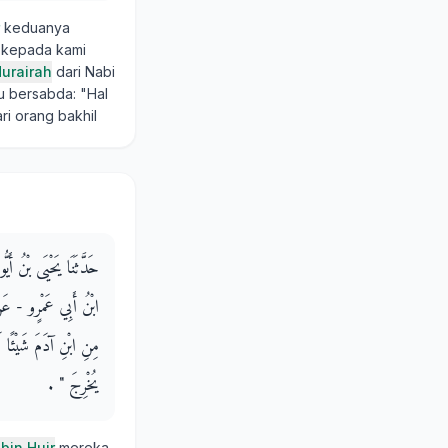
keduanya
 kepada kami
urairah
dari Nabi
au bersabda: "Hal
ri orang bakhil
حَدَّثَنَا يَحْيَى بْنُ أَ
ابْنُ أَبِي عَمْرٍو - عَن
مِنِ ابْنِ آدَمَ شَيْئًا لَ
يُخْرِجَ ‏"‏ ‏.‏
 bin Hujr
mereka