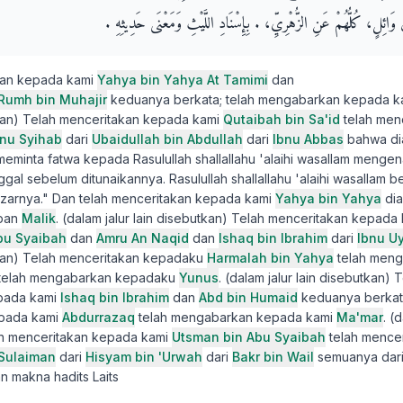
وَائِلٍ، كُلُّهُمْ عَنِ الزُّهْرِيِّ، ‏.‏ بِإِسْنَادِ اللَّيْثِ وَمَعْنَى حَدِيثِهِ ‏.‏
kan kepada kami
Yahya bin Yahya At Tamimi
dan
umh bin Muhajir
keduanya berkata; telah mengabarkan kepada 
utkan) Telah menceritakan kepada kami
Qutaibah bin Sa'id
telah men
bnu Syihab
dari
Ubaidullah bin Abdullah
dari
Ibnu Abbas
bahwa dia
eminta fatwa kepada Rasulullah shallallahu 'alaihi wasallam mengen
gal sebelum ditunaikannya. Rasulullah shallallahu 'alaihi wasallam b
zarnya." Dan telah menceritakan kepada kami
Yahya bin Yahya
dia
apan
Malik
. (dalam jalur lain disebutkan) Telah menceritakan kepada
bu Syaibah
dan
Amru An Naqid
dan
Ishaq bin Ibrahim
dari
Ibnu U
utkan) Telah menceritakan kepadaku
Harmalah bin Yahya
telah men
telah mengabarkan kepadaku
Yunus
. (dalam jalur lain disebutkan) 
pada kami
Ishaq bin Ibrahim
dan
Abd bin Humaid
keduanya berkata
pada kami
Abdurrazaq
telah mengabarkan kepada kami
Ma'mar
. (
ah menceritakan kepada kami
Utsman bin Abu Syaibah
telah mence
 Sulaiman
dari
Hisyam bin 'Urwah
dari
Bakr bin Wail
semuanya dar
 makna hadits Laits