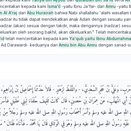
enceritakan kepada kami
Isma'il
-yaitu Ibnu Ja'far- dari
Amru
-yaitu 
 Al A'raj
dari
Abu Hurairah
bahwa Nabi shallallahu 'alaihi wasallam
adzar itu tidak dapat mendekatkan anak Adam dengan sesuatu yan
i nadzar (akan) sesuai dengan takdir, maka dengannya (nadzar) sesu
keluarkan oleh seorang bakhil, akan dikeluarkan." Telah mencerita
'id
telah menceritakan kepada kami
Ya'qub yaitu Ibnu Abdurrahma
u Ad Darawardi- keduanya dari
Amru bin Abu Amru
dengan sanad-san
 حَرْبٍ، وَعَلِيُّ بْنُ حُجْرٍ السَّعْدِيُّ، - وَاللَّفْظُ لِزُهَيْرٍ - قَالاَ حَدَّثَنَا إِسْمَاعِيلُ بْنُ إِبْرَاهِيمَ،
نْ أَبِي الْمُهَلَّبِ، عَنْ عِمْرَانَ بْنِ حُصَيْنٍ، قَالَ كَانَتْ ثَقِيفُ حُلَفَاءَ لِبَنِي عُقَيْلٍ فَأَسَر
 اللَّهِ صلى الله عليه وسلم وَأَسَرَ أَصْحَابُ رَسُولِ اللَّهِ صلى الله عليه وسلم رَجُلاً مِنْ بَنِي
ى عَلَيْهِ رَسُولُ اللَّهِ صلى الله عليه وسلم وَهْوَ فِي الْوَثَاقِ قَالَ يَا مُحَمَّدُ ‏.‏ فَأَتَاهُ فَقَالَ ‏"‏ مَا 