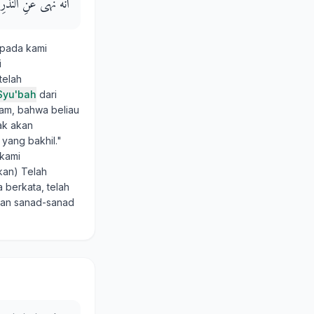
أَنَّهُ نَهَى عَنِ النَّذْرِ 
epada kami
i
telah
Syu'bah
dari
llam, bahwa beliau
ak akan
yang bakhil."
kami
tkan) Telah
berkata, telah
an sanad-sanad