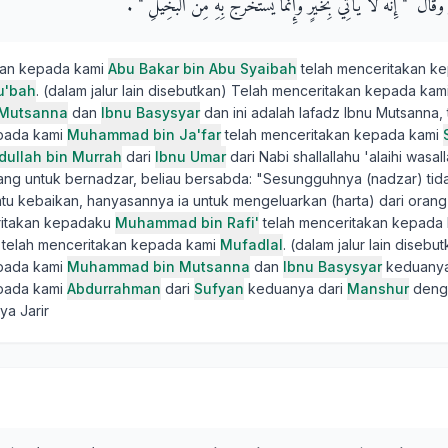
وَقَالَ ‏ "‏ إِنَّهُ لاَ يَأْتِي بِخَيْرٍ وَإِنَّمَا يُسْتَخْرَجُ بِهِ مِنَ الْبَخِيلِ ‏"‏ ‏.‏
kan kepada kami
Abu Bakar bin Abu Syaibah
telah menceritakan k
u'bah
. (dalam jalur lain disebutkan) Telah menceritakan kepada kam
Mutsanna
dan
Ibnu Basysyar
dan ini adalah lafadz Ibnu Mutsanna, 
pada kami
Muhammad bin Ja'far
telah menceritakan kepada kami
dullah bin Murrah
dari
Ibnu Umar
dari Nabi shallallahu 'alaihi wasa
ng untuk bernadzar, beliau bersabda: "Sesungguhnya (nadzar) tid
tu kebaikan, hanyasannya ia untuk mengeluarkan (harta) dari orang 
ritakan kepadaku
Muhammad bin Rafi'
telah menceritakan kepada 
telah menceritakan kepada kami
Mufadlal
. (dalam jalur lain disebu
pada kami
Muhammad bin Mutsanna
dan
Ibnu Basysyar
keduanya 
pada kami
Abdurrahman
dari
Sufyan
keduanya dari
Manshur
deng
nya Jarir