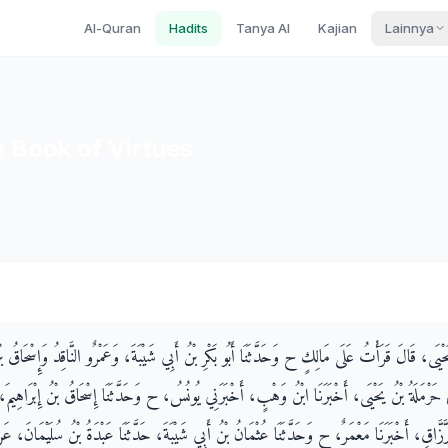
Al-Quran
Hadits
Tanya AI
Kajian
Lainnya
 Book of Virtues
َحْيَى، قَالَ قَرَأْتُ عَلَى مَالِكٍ ح وَحَدَّثَنَا أَبُو بَكْرِ بْنُ أَبِي شَيْبَةَ، وَعَمْرٌو النَّاقِدُ وَإِسْحَاقُ بْ
ي حَرْمَلَةُ بْنُ يَحْيَى، أَخْبَرَنَا ابْنُ وَهْبٍ، أَخْبَرَنِي يُونُسُ، ح وَحَدَّثَنَا إِسْحَاقُ بْنُ إِبْرَاهِيمَ،
لرَّزَّاقِ، أَخْبَرَنَا مَعْمَرٌ، ح وَحَدَّثَنَا عُثْمَانُ بْنُ أَبِي شَيْبَةَ، حَدَّثَنَا عَبْدَةُ بْنُ سُلَيْمَانَ، ع