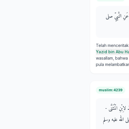
، عَنِ النَّبِيِّ صلى
Telah mencerita
Yazid bin Abu H
wasallam, bahwa 
pula melambatkan
muslim:4239
ْظُ لاِبْنِ الْمُثَنَّى
يِّ صلى الله عليه وسلم