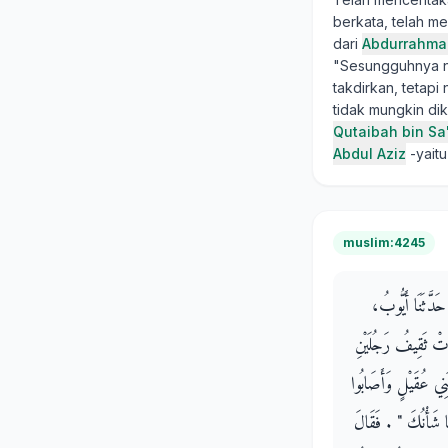
berkata, telah m
dari
Abdurrahman
"Sesungguhnya n
takdirkan, tetap
tidak mungkin di
Qutaibah bin Sa
Abdul Aziz
-yait
muslim:4245
 حَدَّثَنَا أَيُّوبُ
َتْ ثَقِيفُ رَجُلَيْنِ
 عُقَيْلٍ وَأَصَابُوا
شَأْنُكَ ‏"‏ ‏.‏ فَقَالَ