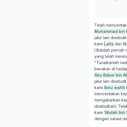
Telah mencerita
Muhammad bin R
jalur lain diseb
kami
Laits
dari
I
Ubaidah pernah m
yang telah mening
"Tunaikanlah nad
bacakan di had
Abu Bakar bin A
jalur lain diseb
kami
Ibnu wahb
menceritakan ke
mengabarkan ke
disebutkan) Tel
kami
'Abdah bin
dengan sanad dan