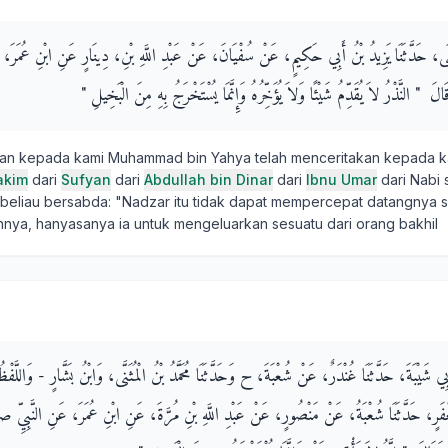
يَحْيَى، حَدَّثَنَا يَزِيدُ بْنُ أَبِي حَكِيمٍ، عَنْ سُفْيَانَ، عَنْ عَبْدِ اللَّهِ بْنِ، دِينَارٍ عَنِ ابْنِ عُمَرَ
‏ "‏ النَّذْرُ لاَ يُقَدِّمُ شَيْئًا وَلاَ يُؤَخِّرُهُ وَإِنَّمَا يُسْتَخْرَجُ بِهِ مِنَ الْبَخِيلِ ‏"‏ ‏
kan kepada kami Muhammad bin Yahya telah menceritakan kepada k
akim
dari
Sufyan
dari
Abdullah bin Dinar
dari
Ibnu Umar
dari Nabi s
beliau bersabda: "Nadzar itu tidak dapat mempercepat datangnya s
nya, hanyasanya ia untuk mengeluarkan sesuatu dari orang bakhil
نُ أَبِي شَيْبَةَ، حَدَّثَنَا غُنْدَرٌ، عَنْ شُعْبَةَ، ح وَحَدَّثَنَا مُحَمَّدُ بْنُ الْمُثَنَّى، وَابْنُ بَشَّارٍ - وَاللَّف
 جَعْفَرٍ، حَدَّثَنَا شُعْبَةُ، عَنْ مَنْصُورٍ، عَنْ عَبْدِ اللَّهِ بْنِ مُرَّةَ، عَنِ ابْنِ عُمَرَ، عَنِ النَّبِ