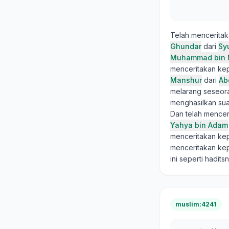
Telah mencerita
Ghundar
dari
Sy
Muhammad bin 
menceritakan ke
Manshur
dari
Ab
melarang seseora
menghasilkan sua
Dan telah mence
Yahya bin Adam
menceritakan ke
menceritakan ke
ini seperti hadits
muslim:4241