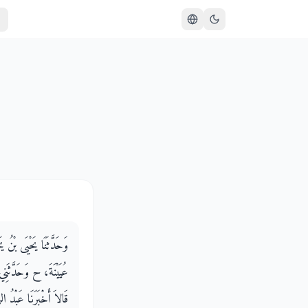
وَحَدَّثَنَا يَحْيَى بْنُ ي
عُيَيْنَةَ، ح وَحَدَّثَنِ،
قَالاَ أَخْبَرَنَا عَبْدُ ا