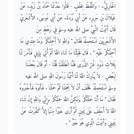
الْحَارِثِيُّ، - وَاللَّفْظُ لِخَلَفٍ - قَالُوا حَدَّثَنَا حَمَّادُ بْنُ زَيْدٍ، عَنْ
غَيْلاَنَ بْنِ جَرِيرٍ، عَنْ أَبِي بُرْدَةَ، عَنْ أَبِي مُوسَى، الأَشْعَرِيِّ
قَالَ أَتَيْتُ النَّبِيَّ صلى الله عليه وسلم فِي رَهْطٍ مِنَ
الأَشْعَرِيِّينَ نَسْتَحْمِلُهُ فَقَالَ ‏"‏ وَاللَّهِ لاَ أَحْمِلُكُمْ وَمَا عِنْدِي مَا
أَحْمِلُكُمْ عَلَيْهِ ‏"‏ ‏.‏ قَالَ فَلَبِثْنَا مَا شَاءَ اللَّهُ ثُمَّ أُتِيَ بِإِبِلٍ فَأَمَرَ لَنَا
بِثَلاَثِ ذَوْدٍ غُرِّ الذُّرَى فَلَمَّا انْطَلَقْنَا قُلْنَا - أَوْ قَالَ بَعْضُنَا
لِبَعْضٍ - لاَ يُبَارِكُ اللَّهُ لَنَا أَتَيْنَا رَسُولَ اللَّهِ صلى الله عليه
وسلم نَسْتَحْمِلُهُ فَحَلَفَ أَنْ لاَ يَحْمِلَنَا ثُمَّ حَمَلَنَا ‏.‏ فَأَتَوْهُ فَأَخْبَرُوهُ
فَقَالَ ‏"‏ مَا أَنَا حَمَلْتُكُمْ وَلَكِنَّ اللَّهَ حَمَلَكُمْ وَإِنِّي وَاللَّهِ إِنْ شَاءَ
اللَّهُ لاَ أَحْلِفُ عَلَى يَمِينٍ ثُمَّ أَرَى خَيْرًا مِنْهَا إِلاَّ كَفَّرْتُ عَنْ
يَمِينِي وَأَتَيْتُ الَّذِي هُوَ خَيْرٌ ‏"‏ ‏.‏