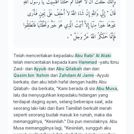
وَإِنَّكَ حَلَفْتَ أَنْ لاَ تَحْمِلَنَا ثُمَّ حَمَلْتَنَا أَفَنَسِيتَ يَا رَسُولَ اللَّهِ
قَالَ ‏"‏ إِنِّي وَاللَّهِ إِنْ شَاءَ اللَّهُ لاَ أَحْلِفُ عَلَى يَمِينٍ فَأَرَى
غَيْرَهَا خَيْرًا مِنْهَا إِلاَّ أَتَيْتُ الَّذِي هُوَ خَيْرٌ وَتَحَلَّلْتُهَا فَانْطَلِقُوا
فَإِنَّمَا حَمَلَكُمُ اللَّهُ عَزَّ وَجَلَّ ‏"‏ ‏.‏
Telah menceritakan kepadaku
Abu Rabi' Al Ataki
telah menceritakan kepada kami
Hammad
-yaitu Ibnu
Zaid- dari
Ayyub
dari
Abu Qilabah
dan dari
Qasim bin 'Ashim
dari
Zahdam Al Jarmi
-Ayyub
berkata; dan aku lebih hafal dengan hadits Abu
Qilabah- dia berkata, "Kami berada di sisi
Abu Musa
,
lalu dia menyuguhkan kepadaku hidangan yang
terdapat daging ayam, selang beberapa saat, ada
seorang laki-laki dari Bani Taimillah berkulit merah
seperti seorang budak masuk ke rumah, maka dia
memanggilnya, "Kesinilah." Dia pun menolaknya. Abu
Musa memanggilnya lagi, "Kesinilah, sungguh aku