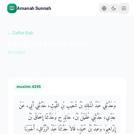
Amanah Sunnah
← Daftar Bab
Bab
27
:
The Book of Virtues
49
hadits
muslim:4255
وَحَدَّثَنِي عَبْدُ الْمَلِكِ بْنُ شُعَيْبِ بْنِ اللَّيْثِ، حَدَّثَنِي أَبِي، عَنْ
جَدِّي، حَدَّثَنِي عُقَيْلُ بْنُ، خَالِدٍ ح وَحَدَّثَنَا إِسْحَاقُ بْنُ
إِبْرَاهِيمَ، وَعَبْدُ بْنُ حُمَيْدٍ، قَالاَ حَدَّثَنَا عَبْدُ الرَّزَّاقِ، أَخْبَرَنَا