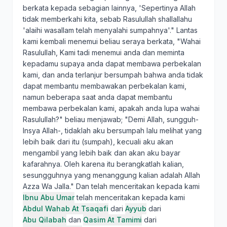
berkata kepada sebagian lainnya, 'Sepertinya Allah
tidak memberkahi kita, sebab Rasulullah shallallahu
'alaihi wasallam telah menyalahi sumpahnya'." Lantas
kami kembali menemui beliau seraya berkata, "Wahai
Rasulullah, Kami tadi menemui anda dan meminta
kepadamu supaya anda dapat membawa perbekalan
kami, dan anda terlanjur bersumpah bahwa anda tidak
dapat membantu membawakan perbekalan kami,
namun beberapa saat anda dapat membantu
membawa perbekalan kami, apakah anda lupa wahai
Rasulullah?" beliau menjawab; "Demi Allah, sungguh-
Insya Allah-, tidaklah aku bersumpah lalu melihat yang
lebih baik dari itu (sumpah), kecuali aku akan
mengambil yang lebih baik dan akan aku bayar
kafarahnya. Oleh karena itu berangkatlah kalian,
sesungguhnya yang menanggung kalian adalah Allah
Azza Wa Jalla." Dan telah menceritakan kepada kami
Ibnu Abu Umar
telah menceritakan kepada kami
Abdul Wahab At Tsaqafi
dari
Ayyub
dari
Abu Qilabah
dan
Qasim At Tamimi
dari