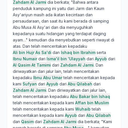
Zahdam Al Jarmi
dia berkata; "Bahwa antara
penduduk kampung ini yaitu dari Jarm dan Kaum
Asy'ariyun masih ada ikatan kecintaan dan
persaudaraan, dan saat itu kami berada di samping
Abu Musa Al Asy'ari dan dia menyuguhkah
kepadanya suatu hidangan yang terdapat daging
ayam…" kemudian dia menyebutkan seperti riwayat di
atas. Dan telah menceritakan kepadaku
Ali bin Hujr As Sa'di
dan
Ishaq bin Ibrahim
serta
Ibnu Numair
dari
Isma'il bin 'Ulayyah
dari
Ayyub
dari
Al Qasim At Tamimi
dari
Zahdam Al Jarmi
. Dan
diriwayatkan dari jalur lain, telah menceritakan
kepadaku
Ibnu Abu Umar
telah menceritakan kepada
kami
Sufyan
dari
Ayyub
dari
Abu Qilabah
dari
Zahdam Al Jarmi
. Dan diriwayatkan dari jalur lain,
telah menceritakan kepadaku
Abu Bakar bin Ishaq
telah menceritakan kepada kami
Affan bin Muslim
telah menceritakan kepada kami
Wuhaib
telah
menceritakan kepada kami
Ayyub
dari
Abu Qilabah
dan
Qasim
dari
Zahdam Al Jarmi
dia berkata; "Kami
pernah berada di samping
Abu Musa
…" kemudian