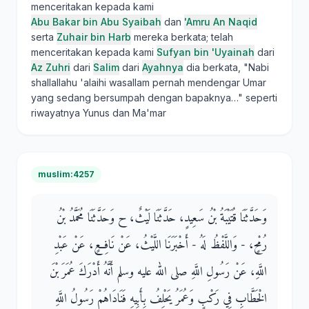
menceritakan kepada kami
Abu Bakar bin Abu Syaibah
dan
'Amru An Naqid
serta
Zuhair bin Harb
mereka berkata; telah
menceritakan kepada kami
Sufyan bin 'Uyainah
dari
Az Zuhri
dari
Salim
dari
Ayahnya
dia berkata, "Nabi
shallallahu 'alaihi wasallam pernah mendengar Umar
yang sedang bersumpah dengan bapaknya…" seperti
riwayatnya Yunus dan Ma'mar
muslim:4257
وَحَدَّثَنَا قُتَيْبَةُ بْنُ سَعِيدٍ، حَدَّثَنَا لَيْثٌ، ح وَحَدَّثَنَا مُحَمَّدُ بْنُ
رُمْحٍ، - وَاللَّفْظُ لَهُ - أَخْبَرَنَا اللَّيْثُ، عَنْ نَافِعٍ، عَنْ عَبْدِ
اللَّهِ، عَنْ رَسُولِ اللَّهِ صلى الله عليه وسلم أَنَّهُ أَدْرَكَ عُمَرَ بْنَ
الْخَطَّابِ فِي رَكْبٍ وَعُمَرُ يَحْلِفُ بِأَبِيهِ فَنَادَاهُمْ رَسُولُ اللَّهِ