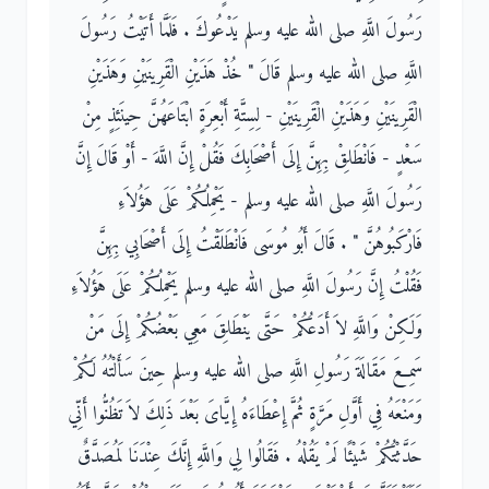
رَسُولَ اللَّهِ صلى الله عليه وسلم يَدْعُوكَ ‏.‏ فَلَمَّا أَتَيْتُ رَسُولَ
اللَّهِ صلى الله عليه وسلم قَالَ ‏"‏ خُذْ هَذَيْنِ الْقَرِينَيْنِ وَهَذَيْنِ
الْقَرِينَيْنِ وَهَذَيْنِ الْقَرِينَيْنِ - لِسِتَّةِ أَبْعِرَةٍ ابْتَاعَهُنَّ حِينَئِذٍ مِنْ
سَعْدٍ - فَانْطَلِقْ بِهِنَّ إِلَى أَصْحَابِكَ فَقُلْ إِنَّ اللَّهَ - أَوْ قَالَ إِنَّ
رَسُولَ اللَّهِ صلى الله عليه وسلم - يَحْمِلُكُمْ عَلَى هَؤُلاَءِ
فَارْكَبُوهُنَّ ‏"‏ ‏.‏ قَالَ أَبُو مُوسَى فَانْطَلَقْتُ إِلَى أَصْحَابِي بِهِنَّ
فَقُلْتُ إِنَّ رَسُولَ اللَّهِ صلى الله عليه وسلم يَحْمِلُكُمْ عَلَى هَؤُلاَءِ
وَلَكِنْ وَاللَّهِ لاَ أَدَعُكُمْ حَتَّى يَنْطَلِقَ مَعِي بَعْضُكُمْ إِلَى مَنْ
سَمِعَ مَقَالَةَ رَسُولِ اللَّهِ صلى الله عليه وسلم حِينَ سَأَلْتُهُ لَكُمْ
وَمَنْعَهُ فِي أَوَّلِ مَرَّةٍ ثُمَّ إِعْطَاءَهُ إِيَّاىَ بَعْدَ ذَلِكَ لاَ تَظُنُّوا أَنِّي
حَدَّثْتُكُمْ شَيْئًا لَمْ يَقُلْهُ ‏.‏ فَقَالُوا لِي وَاللَّهِ إِنَّكَ عِنْدَنَا لَمُصَدَّقٌ