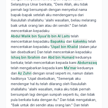
Selanjutnya Umar berkata, "Demi Allah, aku tidak
pernah lagi bersumpah dengan menyebut nama
bapak-bapak setelah aku mendengarnya dari
Rasulullah shallallahu 'alaihi wasallam, beliau melarang
baik untuk orang lain atau diri sendiri." Dan telah
menceritakan kepadaku
Abdul Malik bin Syua'ib bin Al Laits
telah
menceritakan kepadaku
Bapakku
dari
kakekku
telah
menceritakan kepadaku
'Uqail bin Khalid
(dalam jalur
lain disebutkan) Dan telah menceritakan kepadaku
Ishaq bin Ibrahim
dan
Abd bin Humaid
keduanya
berkata; telah menceritakan kepada kami
Abdurrazaq
telah mengabarkan kepada kami
Ma'mar
keduanya
dari
Az Zuhri
dengan isnad seperti ini, namun dalam
haditsnya 'Uqail disebutkan, "Semenjak aku
mendengar hal itu telah dilarang oleh Rasulullah
shallallahu 'alaihi wasallam, maka aku tidak pernah
bersumpah lagi dengan sumpah seperti itu, dan tidak
pula berkata-kata dengan itu." Dan tidak mengatakan,
"Baik untuk diri sendiri atau orang lain." Dan telah