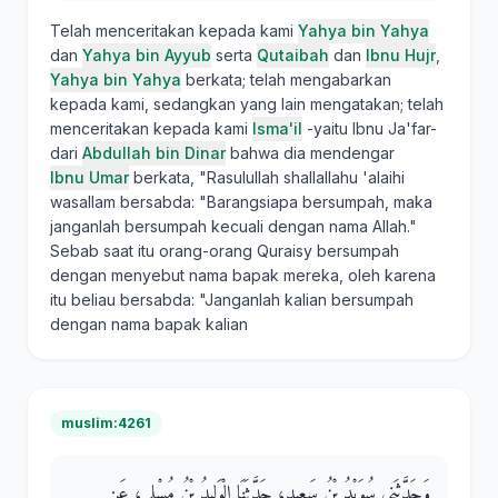
Telah menceritakan kepada kami
Yahya bin Yahya
dan
Yahya bin Ayyub
serta
Qutaibah
dan
Ibnu Hujr
,
Yahya bin Yahya
berkata; telah mengabarkan
kepada kami, sedangkan yang lain mengatakan; telah
menceritakan kepada kami
Isma'il
-yaitu Ibnu Ja'far-
dari
Abdullah bin Dinar
bahwa dia mendengar
Ibnu Umar
berkata, "Rasulullah shallallahu 'alaihi
wasallam bersabda: "Barangsiapa bersumpah, maka
janganlah bersumpah kecuali dengan nama Allah."
Sebab saat itu orang-orang Quraisy bersumpah
dengan menyebut nama bapak mereka, oleh karena
itu beliau bersabda: "Janganlah kalian bersumpah
dengan nama bapak kalian
muslim:4261
وَحَدَّثَنِي سُوَيْدُ بْنُ سَعِيدٍ، حَدَّثَنَا الْوَلِيدُ بْنُ مُسْلِمٍ، عَنِ