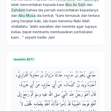
telah menceritakan kepada kami
Abu As Salil
dari
Zahdam
bahwa dia pernah menceritakan kepadanya
dari
Abu Musa
dia berkat; "kami termasuk dari tentara
yang berjalan kaki, lalu kami menemui Nabi Allah
shallallahu 'alaihi wasallam dan meminta agar supaya
beliau dapat membantu membawakan perbekalan
kami …" seperti hadits Jarir
muslim:4271
حَدَّثَنِي زُهَيْرُ بْنُ حَرْبٍ، حَدَّثَنَا مَرْوَانُ بْنُ مُعَاوِيَةَ الْفَزَارِيُّ،
أَخْبَرَنَا يَزِيدُ بْنُ كَيْسَانَ، عَنْ أَبِي حَازِمٍ، عَنْ أَبِي هُرَيْرَةَ،
قَالَ أَعْتَمَ رَجُلٌ عِنْدَ النَّبِيِّ صلى الله عليه وسلم ثُمَّ رَجَعَ إِلَى
أَهْلِهِ فَوَجَدَ الصِّبْيَةَ قَدْ نَامُوا فَأَتَاهُ أَهْلُهُ بِطَعَامِهِ فَحَلَفَ لاَ