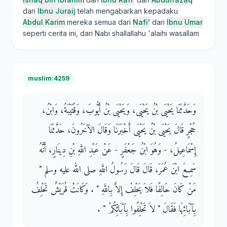
dari
Ibnu Juraij
telah mengabarkan kepadaku
Abdul Karim
mereka semua dari
Nafi'
dari
Ibnu Umar
seperti cerita ini, dari Nabi shallallahu 'alaihi wasallam
muslim:4259
وَحَدَّثَنَا يَحْيَى بْنُ يَحْيَى، وَيَحْيَى بْنُ أَيُّوبَ، وَقُتَيْبَةُ، وَابْنُ،
حُجْرٍ قَالَ يَحْيَى بْنُ يَحْيَى أَخْبَرَنَا وَقَالَ الآخَرُونَ، حَدَّثَنَا
إِسْمَاعِيلُ، - وَهُوَ ابْنُ جَعْفَرٍ - عَنْ عَبْدِ اللَّهِ بْنِ دِينَارٍ، أَنَّهُ
سَمِعَ ابْنَ عُمَرَ، قَالَ قَالَ رَسُولُ اللَّهِ صلى الله عليه وسلم ‏"‏
مَنْ كَانَ حَالِفًا فَلاَ يَحْلِفْ إِلاَّ بِاللَّهِ ‏"‏ ‏.‏ وَكَانَتْ قُرَيْشٌ تَحْلِفُ
بِآبَائِهَا فَقَالَ ‏"‏ لاَ تَحْلِفُوا بِآبَائِكُمْ ‏"‏ ‏.‏