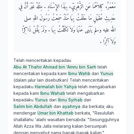
مَعْمَرٌ، كِلاَهُمَا عَنِ الزُّهْرِيِّ، بِهَذَا الإِسْنَادِ ‏.‏ مِثْلَهُ غَيْرَ أَنَّ فِي
حَدِيثِ عُقَيْلٍ مَا حَلَفْتُ بِهَا مُنْذُ سَمِعْتُ رَسُولَ اللَّهِ صلى
الله عليه وسلم يَنْهَى عَنْهَا وَلاَ تَكَلَّمْتُ بِهَا ‏.‏ وَلَمْ يَقُلْ ذَاكِرًا
وَلاَ آثِرًا ‏.‏
Telah menceritakan kepadau
Abu At Thahir Ahmad bin 'Amru bin Sarh
telah
menceritakan kepada kami
Ibnu Wahb
dari
Yunus
(dalam jalur lain disebutkan) Telah menceritakan
kepadaku
Harmalah bin Yahya
telah mengabarkan
kepada kami
Ibnu Wahab
telah mengabarkan
kepadaku
Yunus
dari
Ibnu Syihab
dari
Salim bin Abdullah
dari
ayahnya
dia berkata; aku
mendengar
Umar bin Khattab
berkata, "Rasulullah
shallallahu 'alaihi wasallam bersabda: "Sesungguhnya
Allah Azza Wa Jalla melarang kalian bersumpah
dengan menyebut nama bapak-bapak kalian."