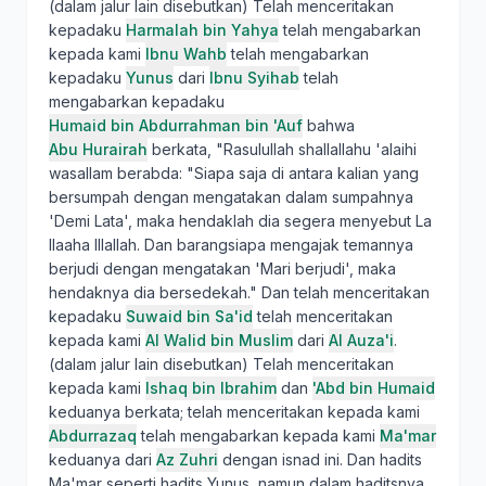
(dalam jalur lain disebutkan) Telah menceritakan
kepadaku
Harmalah bin Yahya
telah mengabarkan
kepada kami
Ibnu Wahb
telah mengabarkan
kepadaku
Yunus
dari
Ibnu Syihab
telah
mengabarkan kepadaku
Humaid bin Abdurrahman bin 'Auf
bahwa
Abu Hurairah
berkata, "Rasulullah shallallahu 'alaihi
wasallam berabda: "Siapa saja di antara kalian yang
bersumpah dengan mengatakan dalam sumpahnya
'Demi Lata', maka hendaklah dia segera menyebut La
Ilaaha Illallah. Dan barangsiapa mengajak temannya
berjudi dengan mengatakan 'Mari berjudi', maka
hendaknya dia bersedekah." Dan telah menceritakan
kepadaku
Suwaid bin Sa'id
telah menceritakan
kepada kami
Al Walid bin Muslim
dari
Al Auza'i
.
(dalam jalur lain disebutkan) Telah menceritakan
kepada kami
Ishaq bin Ibrahim
dan
'Abd bin Humaid
keduanya berkata; telah menceritakan kepada kami
Abdurrazaq
telah mengabarkan kepada kami
Ma'mar
keduanya dari
Az Zuhri
dengan isnad ini. Dan hadits
Ma'mar seperti hadits Yunus, namun dalam haditsnya