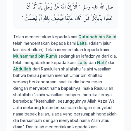
صلى الله عليه وسلم ‏ "‏ أَلاَ إِنَّ اللَّهَ عَزَّ وَجَلَّ يَنْهَاكُمْ أَنْ
تَحْلِفُوا بِآبَائِكُمْ فَمَنْ كَانَ حَالِفًا فَلْيَحْلِفْ بِاللَّهِ أَوْ لِيَصْمُتْ ‏"‏
Telah menceritakan kepada kami
Qutaibah bin Sa'id
telah menceritakan kepada kami
Laits
. (dalam jalur
lain disebutkan) Telah menceritakan kepada kami
Muhammad bin Rumh
sedangkan lafadznya dari dia,
telah mengabarkan kepada kami
Laits
dari
Nafi'
dari
Abdullah
dari Rasulullah shallallahu 'alaihi wasallam,
bahwa beliau pernah melihat Umar bin Khattab
sedang berkendaraan, saat itu dia bersumpah
dengan menyebut nama bapaknya, maka Rasulullah
shallallahu 'alaihi wasallam menyeru mereka seraya
bersabda: "Ketahuilah, sesungguhnya Allah Azza Wa
Jalla melarang kalian bersumpah dengan menyebut
nama bapak kalian, siapa yang bersumpah hendaklah
dia bersumpah dengan menyebut nama Allah atau
diam." Dan telah menceritakan kepada kami