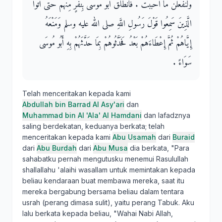
وَلَنَفْعَلَنَّ مَا أَحْبَبْتَ ‏.‏ فَانْطَلَقَ أَبُو مُوسَى بِنَفَرٍ مِنْهُمْ حَتَّى أَتَوُا
الَّذِينَ سَمِعُوا قَوْلَ رَسُولِ اللَّهِ صلى الله عليه وسلم وَمَنْعَهُ
إِيَّاهُمْ ثُمَّ إِعْطَاءَهُمْ بَعْدُ فَحَدَّثُوهُمْ بِمَا حَدَّثَهُمْ بِهِ أَبُو مُوسَى
سَوَاءً ‏.‏
Telah menceritakan kepada kami
Abdullah bin Barrad Al Asy'ari
dan
Muhammad bin Al 'Ala' Al Hamdani
dan lafadznya
saling berdekatan, keduanya berkata; telah
menceritakan kepada kami
Abu Usamah
dari
Buraid
dari
Abu Burdah
dari
Abu Musa
dia berkata, "Para
sahabatku pernah mengutusku menemui Rasulullah
shallallahu 'alaihi wasallam untuk memintakan kepada
beliau kendaraan buat membawa mereka, saat itu
mereka bergabung bersama beliau dalam tentara
usrah (perang dimasa sulit), yaitu perang Tabuk. Aku
lalu berkata kepada beliau, "Wahai Nabi Allah,