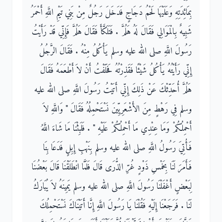
بِمَائِدَتِهِ وَعَلَيْهَا لَحْمُ دَجَاجٍ فَدَخَلَ رَجُلٌ مِنْ بَنِي تَيْمِ اللَّهِ أَحْمَرُ
شَبِيهٌ بِالْمَوَالِي فَقَالَ لَهُ هَلُمَّ ‏.‏ فَتَلَكَّأَ فَقَالَ هَلُمَّ فَإِنِّي قَدْ رَأَيْتُ
رَسُولَ اللَّهِ صلى الله عليه وسلم يَأْكُلُ مِنْهُ ‏.‏ فَقَالَ الرَّجُلُ
إِنِّي رَأَيْتُهُ يَأْكُلُ شَيْئًا فَقَذِرْتُهُ فَحَلَفْتُ أَنْ لاَ أَطْعَمَهُ فَقَالَ
هَلُمَّ أُحَدِّثْكَ عَنْ ذَلِكَ إِنِّي أَتَيْتُ رَسُولَ اللَّهِ صلى الله عليه
وسلم فِي رَهْطٍ مِنَ الأَشْعَرِيِّينَ نَسْتَحْمِلُهُ فَقَالَ ‏"‏ وَاللَّهِ لاَ
أَحْمِلُكُمْ وَمَا عِنْدِي مَا أَحْمِلُكُمْ عَلَيْهِ ‏"‏ ‏.‏ فَلَبِثْنَا مَا شَاءَ اللَّهُ
فَأُتِيَ رَسُولُ اللَّهِ صلى الله عليه وسلم بِنَهْبِ إِبِلٍ فَدَعَا بِنَا
فَأَمَرَ لَنَا بِخَمْسِ ذَوْدٍ غُرِّ الذُّرَى قَالَ فَلَمَّا انْطَلَقْنَا قَالَ بَعْضُنَا
لِبَعْضٍ أَغْفَلْنَا رَسُولَ اللَّهِ صلى الله عليه وسلم يَمِينَهُ لاَ يُبَارَكُ
لَنَا ‏.‏ فَرَجَعْنَا إِلَيْهِ فَقُلْنَا يَا رَسُولَ اللَّهِ إِنَّا أَتَيْنَاكَ نَسْتَحْمِلُكَ