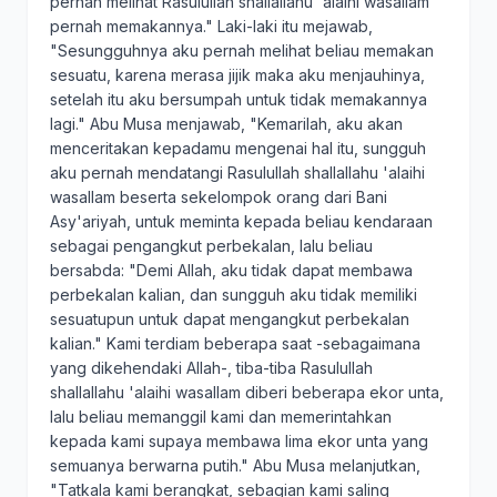
pernah melihat Rasulullah shallallahu 'alaihi wasallam
pernah memakannya." Laki-laki itu mejawab,
"Sesungguhnya aku pernah melihat beliau memakan
sesuatu, karena merasa jijik maka aku menjauhinya,
setelah itu aku bersumpah untuk tidak memakannya
lagi." Abu Musa menjawab, "Kemarilah, aku akan
menceritakan kepadamu mengenai hal itu, sungguh
aku pernah mendatangi Rasulullah shallallahu 'alaihi
wasallam beserta sekelompok orang dari Bani
Asy'ariyah, untuk meminta kepada beliau kendaraan
sebagai pengangkut perbekalan, lalu beliau
bersabda: "Demi Allah, aku tidak dapat membawa
perbekalan kalian, dan sungguh aku tidak memiliki
sesuatupun untuk dapat mengangkut perbekalan
kalian." Kami terdiam beberapa saat -sebagaimana
yang dikehendaki Allah-, tiba-tiba Rasulullah
shallallahu 'alaihi wasallam diberi beberapa ekor unta,
lalu beliau memanggil kami dan memerintahkan
kepada kami supaya membawa lima ekor unta yang
semuanya berwarna putih." Abu Musa melanjutkan,
"Tatkala kami berangkat, sebagian kami saling