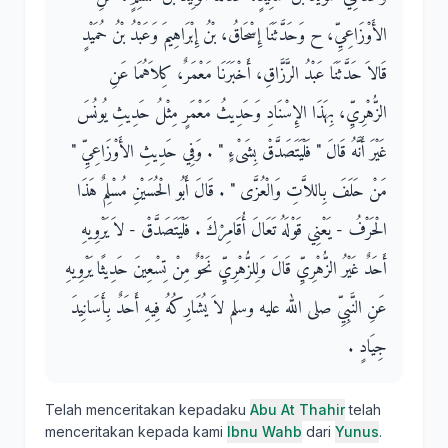
الأَوْزَاعِيِّ، ح وَحَدَّثَنَا إِسْحَاقُ، بْنُ إِبْرَاهِيمَ وَعَبْدُ بْنُ حُمَيْدٍ
قَالاَ حَدَّثَنَا عَبْدُ الرَّزَّاقِ، أَخْبَرَنَا مَعْمَرٌ، كِلاَهُمَا عَنِ
الزُّهْرِيِّ، بِهَذَا الإِسْنَادِ وَحَدِيثُ مَعْمَرٍ مِثْلُ حَدِيثِ يُونُسَ
غَيْرَ أَنَّهُ قَالَ ‏"‏ فَلْيَتَصَدَّقْ بِشَىْءٍ ‏"‏ ‏.‏ وَفِي حَدِيثِ الأَوْزَاعِيِّ ‏"‏
مَنْ حَلَفَ بِاللاَّتِ وَالْعُزَّى ‏"‏ ‏.‏ قَالَ أَبُو الْحُسَيْنِ مُسْلِمٌ هَذَا
الْحَرْفُ - يَعْنِي قَوْلَهُ تَعَالَ أُقَامِرْكَ ‏.‏ فَلْيَتَصَدَّقْ - لاَ يَرْوِيهِ
أَحَدٌ غَيْرُ الزُّهْرِيِّ قَالَ وَلِلزُّهْرِيِّ نَحْوٌ مِنْ تِسْعِينَ حَدِيثًا يَرْوِيهِ
عَنِ النَّبِيِّ صلى الله عليه وسلم لاَ يُشَارِكُهُ فِيهِ أَحَدٌ بِأَسَانِيدَ
جِيَادٍ ‏.‏
Telah menceritakan kepadaku
Abu At Thahir
telah
menceritakan kepada kami
Ibnu Wahb
dari
Yunus
.