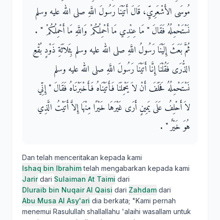
مُوسَى الأَشْعَرِيِّ، قَالَ أَتَيْنَا رَسُولَ اللَّهِ صلى الله عليه وسلم
نَسْتَحْمِلُهُ فَقَالَ ‏"‏ مَا عِنْدِي مَا أَحْمِلُكُمْ وَاللَّهِ مَا أَحْمِلُكُمْ ‏"‏ ‏.‏
ثُمَّ بَعَثَ إِلَيْنَا رَسُولُ اللَّهِ صلى الله عليه وسلم بِثَلاَثَةِ ذَوْدٍ بُقْعِ
الذُّرَى فَقُلْنَا إِنَّا أَتَيْنَا رَسُولَ اللَّهِ صلى الله عليه وسلم
نَسْتَحْمِلُهُ فَحَلَفَ أَنْ لاَ يَحْمِلَنَا فَأَتَيْنَاهُ فَأَخْبَرْنَاهُ فَقَالَ ‏"‏ إِنِّي
لاَ أَحْلِفُ عَلَى يَمِينٍ أَرَى غَيْرَهَا خَيْرًا مِنْهَا إِلاَّ أَتَيْتُ الَّذِي
هُوَ خَيْرٌ ‏"‏ ‏.‏
Dan telah menceritakan kepada kami
Ishaq bin Ibrahim
telah mengabarkan kepada kami
Jarir
dari
Sulaiman At Taimi
dari
Dluraib bin Nuqair Al Qaisi
dari
Zahdam
dari
Abu Musa Al Asy'ari
dia berkata; "Kami pernah
menemui Rasulullah shallallahu 'alaihi wasallam untuk