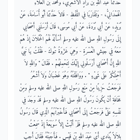
حَدَّثَنَا عَبْدُ اللَّهِ بْنُ بَرَّادٍ الأَشْعَرِيُّ، وَمُحَمَّدُ بْنُ الْعَلاَءِ
الْهَمْدَانِيُّ، - وَتَقَارَبَا فِي اللَّفْظِ - قَالاَ حَدَّثَنَا أَبُو أُسَامَةَ، عَنْ
بُرَيْدٍ، عَنْ أَبِي بُرْدَةَ، عَنْ أَبِي مُوسَى، قَالَ أَرْسَلَنِي أَصْحَابِي
إِلَى رَسُولِ اللَّهِ صلى الله عليه وسلم أَسْأَلُهُ لَهُمُ الْحُمْلاَنَ إِذْ هُمْ
مَعَهُ فِي جَيْشِ الْعُسْرَةِ - وَهِيَ غَزْوَةُ تَبُوكَ - فَقُلْتُ يَا نَبِيَّ
اللَّهِ إِنَّ أَصْحَابِي أَرْسَلُونِي إِلَيْكَ لِتَحْمِلَهُمْ ‏.‏ فَقَالَ ‏"‏ وَاللَّهِ لاَ
أَحْمِلُكُمْ عَلَى شَىْءٍ ‏"‏ ‏.‏ وَوَافَقْتُهُ وَهُوَ غَضْبَانُ وَلاَ أَشْعُرُ
فَرَجَعْتُ حَزِينًا مِنْ مَنْعِ رَسُولِ اللَّهِ صلى الله عليه وسلم وَمِنْ
مَخَافَةِ أَنْ يَكُونَ رَسُولُ اللَّهِ صلى الله عليه وسلم قَدْ وَجَدَ فِي
نَفْسِهِ عَلَىَّ فَرَجَعْتُ إِلَى أَصْحَابِي فَأَخْبَرْتُهُمُ الَّذِي قَالَ رَسُولُ
اللَّهِ صلى الله عليه وسلم فَلَمْ أَلْبَثْ إِلاَّ سُوَيْعَةً إِذْ سَمِعْتُ
بِلاَلاً يُنَادِي أَىْ عَبْدَ اللَّهِ بْنَ قَيْسٍ ‏.‏ فَأَجَبْتُهُ فَقَالَ أَجِبْ