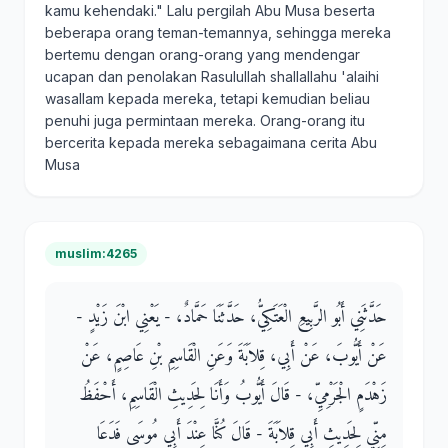
kamu kehendaki." Lalu pergilah Abu Musa beserta
beberapa orang teman-temannya, sehingga mereka
bertemu dengan orang-orang yang mendengar
ucapan dan penolakan Rasulullah shallallahu 'alaihi
wasallam kepada mereka, tetapi kemudian beliau
penuhi juga permintaan mereka. Orang-orang itu
bercerita kepada mereka sebagaimana cerita Abu
Musa
muslim:4265
حَدَّثَنِي أَبُو الرَّبِيعِ الْعَتَكِيُّ، حَدَّثَنَا حَمَّادٌ، - يَعْنِي ابْنَ زَيْدٍ -
عَنْ أَيُّوبَ، عَنْ أَبِي، قِلاَبَةَ وَعَنِ الْقَاسِمِ بْنِ عَاصِمٍ، عَنْ
زَهْدَمٍ الْجَرْمِيِّ، - قَالَ أَيُّوبُ وَأَنَا لِحَدِيثِ الْقَاسِمِ، أَحْفَظُ
مِنِّي لِحَدِيثِ أَبِي قِلاَبَةَ - قَالَ كُنَّا عِنْدَ أَبِي مُوسَى فَدَعَا