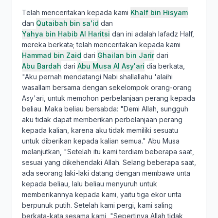
Telah menceritakan kepada kami
Khalf bin Hisyam
dan
Qutaibah bin sa'id
dan
Yahya bin Habib Al Haritsi
dan ini adalah lafadz Half,
mereka berkata; telah menceritakan kepada kami
Hammad bin Zaid
dari
Ghailan bin Jarir
dari
Abu Bardah
dari
Abu Musa Al Asy'ari
dia berkata,
"Aku pernah mendatangi Nabi shallallahu 'alaihi
wasallam bersama dengan sekelompok orang-orang
Asy'ari, untuk memohon perbelanjaan perang kepada
beliau. Maka beliau bersabda: "Demi Allah, sungguh
aku tidak dapat memberikan perbelanjaan perang
kepada kalian, karena aku tidak memiliki sesuatu
untuk diberikan kepada kalian semua." Abu Musa
melanjutkan, "Setelah itu kami terdiam beberapa saat,
sesuai yang dikehendaki Allah. Selang beberapa saat,
ada seorang laki-laki datang dengan membawa unta
kepada beliau, lalu beliau menyuruh untuk
memberikannya kepada kami, yaitu tiga ekor unta
berpunuk putih. Setelah kami pergi, kami saling
berkata-kata sesama kami, "Sepertinya Allah tidak