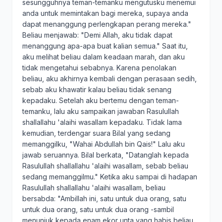
sesungguhnya teman-temanku mengutusku menemui
anda untuk memintakan bagi mereka, supaya anda
dapat menanggung perlengkapan perang mereka."
Beliau menjawab: "Demi Allah, aku tidak dapat
menanggung apa-apa buat kalian semua." Saat itu,
aku melihat beliau dalam keadaan marah, dan aku
tidak mengetahui sebabnya. Karena penolakan
beliau, aku akhirnya kembali dengan perasaan sedih,
sebab aku khawatir kalau beliau tidak senang
kepadaku. Setelah aku bertemu dengan teman-
temanku, lalu aku sampaikan jawaban Rasulullah
shallallahu 'alaihi wasallam kepadaku. Tidak lama
kemudian, terdengar suara Bilal yang sedang
memanggilku, "Wahai Abdullah bin Qais!" Lalu aku
jawab seruannya. Bilal berkata, "Datanglah kepada
Rasulullah shallallahu 'alaihi wasallam, sebab beliau
sedang memanggilmu." Ketika aku sampai di hadapan
Rasulullah shallallahu 'alaihi wasallam, beliau
bersabda: "Ambillah ini, satu untuk dua orang, satu
untuk dua orang, satu untuk dua orang -sambil
menunjuk kepada enam ekor unta yang habis beliau