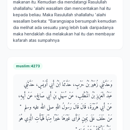
makanan itu. Kemudian dia mendatangi Rasulullah
shallallahu 'alaihi wasallam dan menceritakan hal itu
kepada beliau. Maka Rasulullah shallallahu 'alaihi
wasallam berkata: "Barangsiapa bersumpah kemudian
dia melihat ada sesuatu yang lebih baik daripadanya
maka hendaklah dia melakukan hal itu dan membayar
kafarah atas sumpahnya
muslim:4273
وَحَدَّثَنِي زُهَيْرُ بْنُ حَرْبٍ، حَدَّثَنَا ابْنُ أَبِي أُوَيْسٍ، حَدَّثَنِي
عَبْدُ الْعَزِيزِ بْنُ الْمُطَّلِبِ، عَنْ سُهَيْلِ بْنِ أَبِي صَالِحٍ، عَنْ أَبِيهِ،
عَنْ أَبِي هُرَيْرَةَ، قَالَ قَالَ رَسُولُ اللَّهِ صلى الله عليه وسلم ‏ "‏
مَنْ حَلَفَ عَلَى يَمِينٍ فَرَأَى غَيْرَهَا خَيْرًا مِنْهَا فَلْيَأْتِ الَّذِي هُوَ
خَيْرٌ وَلْيُكَفِّرْ عَنْ يَمِينِهِ ‏"‏ ‏.‏