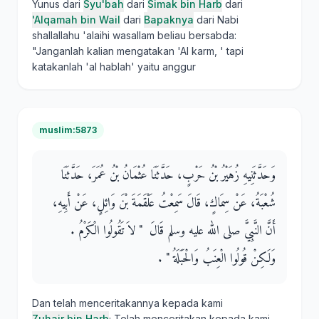
Yunus dari
Syu'bah
dari
Simak bin Harb
dari
'Alqamah bin Wail
dari
Bapaknya
dari Nabi
shallallahu 'alaihi wasallam beliau bersabda:
"Janganlah kalian mengatakan 'Al karm, ' tapi
katakanlah 'al hablah' yaitu anggur
muslim:5873
وَحَدَّثَنِيهِ زُهَيْرُ بْنُ حَرْبٍ، حَدَّثَنَا عُثْمَانُ بْنُ عُمَرَ، حَدَّثَنَا
شُعْبَةُ، عَنْ سِمَاكٍ، قَالَ سَمِعْتُ عَلْقَمَةَ بْنَ وَائِلٍ، عَنْ أَبِيهِ،
أَنَّ النَّبِيَّ صلى الله عليه وسلم قَالَ ‏ "‏ لاَ تَقُولُوا الْكَرْمُ ‏.‏
وَلَكِنْ قُولُوا الْعِنَبُ وَالْحَبَلَةُ ‏"‏ ‏.‏
Dan telah menceritakannya kepada kami
Zuhair bin Harb
; Telah menceritakan kepada kami