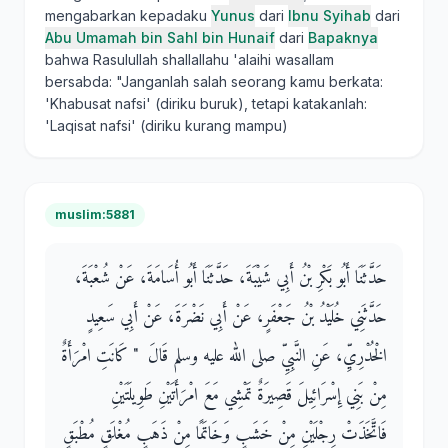
mengabarkan kepadaku
Yunus
dari
Ibnu Syihab
dari
Abu Umamah bin Sahl bin Hunaif
dari
Bapaknya
bahwa Rasulullah shallallahu 'alaihi wasallam
bersabda: "Janganlah salah seorang kamu berkata:
'Khabusat nafsi' (diriku buruk), tetapi katakanlah:
'Laqisat nafsi' (diriku kurang mampu)
muslim:5881
حَدَّثَنَا أَبُو بَكْرِ بْنُ أَبِي شَيْبَةَ، حَدَّثَنَا أَبُو أُسَامَةَ، عَنْ شُعْبَةَ،
حَدَّثَنِي خُلَيْدُ بْنُ جَعْفَرٍ، عَنْ أَبِي نَضْرَةَ، عَنْ أَبِي سَعِيدٍ
الْخُدْرِيِّ، عَنِ النَّبِيِّ صلى الله عليه وسلم قَالَ ‏ "‏ كَانَتِ امْرَأَةٌ
مِنْ بَنِي إِسْرَائِيلَ قَصِيرَةٌ تَمْشِي مَعَ امْرَأَتَيْنِ طَوِيلَتَيْنِ
فَاتَّخَذَتْ رِجْلَيْنِ مِنْ خَشَبٍ وَخَاتَمًا مِنْ ذَهَبٍ مُغْلَقٍ مُطْبَقٍ