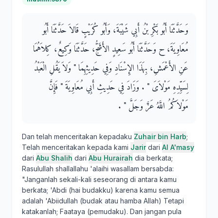
وَحَدَّثَنَا أَبُو بَكْرِ بْنُ أَبِي شَيْبَةَ، وَأَبُو كُرَيْبٍ قَالاَ حَدَّثَنَا أَبُو
مُعَاوِيَةَ، ح وَحَدَّثَنَا أَبُو سَعِيدٍ الأَشَجُّ، حَدَّثَنَا وَكِيعٌ، كِلاَهُمَا
عَنِ الأَعْمَشِ، بِهَذَا الإِسْنَادِ وَفِي حَدِيثِهِمَا ‏"‏ وَلاَ يَقُلِ الْعَبْدُ
لِسَيِّدِهِ مَوْلاَىَ ‏"‏ ‏.‏ وَزَادَ فِي حَدِيثِ أَبِي مُعَاوِيَةَ ‏"‏ فَإِنَّ
مَوْلاَكُمُ اللَّهُ عَزَّ وَجَلَّ ‏"‏ ‏.‏
Dan telah menceritakan kepadaku
Zuhair bin Harb
;
Telah menceritakan kepada kami
Jarir
dari
Al A'masy
dari
Abu Shalih
dari
Abu Hurairah
dia berkata;
Rasulullah shallallahu 'alaihi wasallam bersabda:
"Janganlah sekali-kali seseorang di antara kamu
berkata; 'Abdi (hai budakku) karena kamu semua
adalah 'Abiidullah (budak atau hamba Allah) Tetapi
katakanlah; Faataya (pemudaku). Dan jangan pula