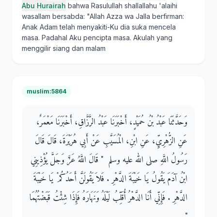
Abu Hurairah
bahwa Rasulullah shallallahu 'alaihi
wasallam bersabda: "Allah Azza wa Jalla berfirman:
Anak Adam telah menyakiti-Ku dia suka mencela
masa. Padahal Aku pencipta masa. Akulah yang
menggilir siang dan malam
muslim:5864
وَحَدَّثَنَا عَبْدُ بْنُ حُمَيْدٍ، أَخْبَرَنَا عَبْدُ الرَّزَّاقِ، أَخْبَرَنَا مَعْمَرٌ،
عَنِ الزُّهْرِيِّ، عَنِ ابْنِ، الْمُسَيَّبِ عَنْ أَبِي هُرَيْرَةَ، قَالَ قَالَ
رَسُولُ اللَّهِ صلى الله عليه وسلم ‏ "‏ قَالَ اللَّهُ عَزَّ وَجَلَّ يُؤْذِينِي
ابْنُ آدَمَ يَقُولُ يَا خَيْبَةَ الدَّهْرِ ‏.‏ فَلاَ يَقُولَنَّ أَحَدُكُمْ يَا خَيْبَةَ
الدَّهْرِ ‏.‏ فَإِنِّي أَنَا الدَّهْرُ أُقَلِّبُ لَيْلَهُ وَنَهَارَهُ فَإِذَا شِئْتُ قَبَضْتُهُمَا
‏"‏ ‏.‏