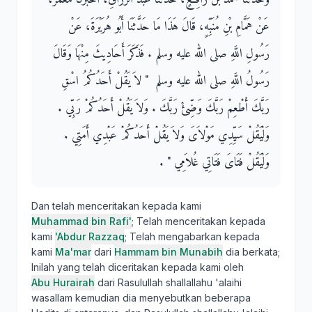
عَنْ هَمَّامِ بْنِ مُنَبِّهٍ، قَالَ هَذَا مَا حَدَّثَنَا أَبُو هُرَيْرَةَ، عَنْ
رَسُولِ اللَّهِ صلى الله عليه وسلم ‏.‏ فَذَكَرَ أَحَادِيثَ مِنْهَا وَقَالَ
رَسُولُ اللَّهِ صلى الله عليه وسلم ‏ "‏ لاَ يَقُلْ أَحَدُكُمُ اسْقِ
رَبَّكَ أَطْعِمْ رَبَّكَ وَضِّئْ رَبَّكَ ‏.‏ وَلاَ يَقُلْ أَحَدُكُمْ رَبِّي ‏.‏
وَلْيَقُلْ سَيِّدِي مَوْلاَىَ وَلاَ يَقُلْ أَحَدُكُمْ عَبْدِي أَمَتِي ‏.‏
وَلْيَقُلْ فَتَاىَ فَتَاتِي غُلاَمِي ‏"‏ ‏.‏
Dan telah menceritakan kepada kami
Muhammad bin Rafi'
; Telah menceritakan kepada
kami
'Abdur Razzaq
; Telah mengabarkan kepada
kami
Ma'mar
dari
Hammam bin Munabih
dia berkata;
Inilah yang telah diceritakan kepada kami oleh
Abu Hurairah
dari Rasulullah shallallahu 'alaihi
wasallam kemudian dia menyebutkan beberapa