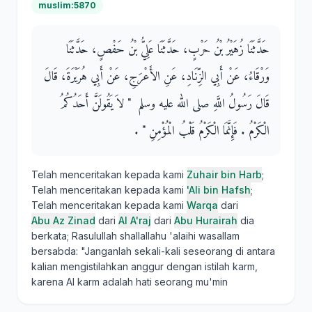
muslim:5870
حَدَّثَنَا زُهَيْرُ بْنُ حَرْبٍ، حَدَّثَنَا عَلِيُّ بْنُ حَفْصٍ، حَدَّثَنَا
وَرْقَاءُ، عَنْ أَبِي الزِّنَادِ، عَنِ الأَعْرَجِ، عَنْ أَبِي هُرَيْرَةَ، قَالَ
قَالَ رَسُولُ اللَّهِ صلى الله عليه وسلم ‏ "‏ لاَ يَقُولَنَّ أَحَدُكُمُ
الْكَرْمُ ‏.‏ فَإِنَّمَا الْكَرْمُ قَلْبُ الْمُؤْمِنِ ‏"‏ ‏.‏
Telah menceritakan kepada kami
Zuhair bin Harb
;
Telah menceritakan kepada kami
'Ali bin Hafsh
;
Telah menceritakan kepada kami
Warqa
dari
Abu Az Zinad
dari
Al A'raj
dari
Abu Hurairah
dia
berkata; Rasulullah shallallahu 'alaihi wasallam
bersabda: "Janganlah sekali-kali seseorang di antara
kalian mengistilahkan anggur dengan istilah karm,
karena Al karm adalah hati seorang mu'min