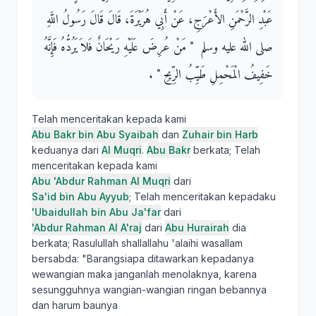
عَبْدِ الرَّحْمَنِ الأَعْرَجِ، عَنْ أَبِي هُرَيْرَةَ، قَالَ قَالَ رَسُولُ اللَّهِ
صلى الله عليه وسلم ‏ "‏ مَنْ عُرِضَ عَلَيْهِ رَيْحَانٌ فَلاَ يَرُدُّهُ فَإِنَّهُ
خَفِيفُ الْمَحْمِلِ طَيِّبُ الرِّيحِ ‏"‏ ‏.‏
Telah menceritakan kepada kami
Abu Bakr bin Abu Syaibah
dan
Zuhair bin Harb
keduanya dari
Al Muqri
.
Abu Bakr
berkata; Telah
menceritakan kepada kami
Abu 'Abdur Rahman Al Muqri
dari
Sa'id bin Abu Ayyub
; Telah menceritakan kepadaku
'Ubaidullah bin Abu Ja'far
dari
'Abdur Rahman Al A'raj
dari
Abu Hurairah
dia
berkata; Rasulullah shallallahu 'alaihi wasallam
bersabda: "Barangsiapa ditawarkan kepadanya
wewangian maka janganlah menolaknya, karena
sesungguhnya wangian-wangian ringan bebannya
dan harum baunya