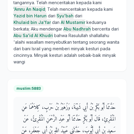
tangannya. Telah menceritakan kepada kami
'Amru An Naqid
; Telah menceritakan kepada kami
Yazid bin Harun
dari
Syu'bah
dari
Khulaid bin Ja'far
dan
Al Mustamir
keduanya
berkata; Aku mendengar
Abu Nadhrah
bercerita dari
Abu Sa'id Al Khudri
bahwa Rasulullah shallallahu
'alaihi wasallam menyebutkan tentang seorang wanita
dari bani Israil yang memberi minyak kesturi pada
cincinnya. Minyak kesturi adalah sebaik-baik minyak
wangi
muslim:5883
حَدَّثَنَا أَبُو بَكْرِ بْنُ أَبِي شَيْبَةَ، وَزُهَيْرُ بْنُ حَرْبٍ، كِلاَهُمَا عَنِ
الْمُقْرِئِ، قَالَ أَبُو بَكْرٍ حَدَّثَنَا أَبُو عَبْدِ الرَّحْمَنِ الْمُقْرِئُ، عَنْ
سَعِيدِ بْنِ أَبِي أَيُّوبَ، حَدَّثَنِي عُبَيْدُ اللَّهِ بْنُ أَبِي جَعْفَرٍ، عَنْ