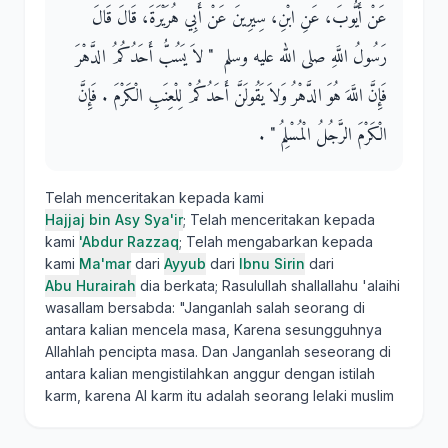
عَنْ أَيُّوبَ، عَنِ ابْنِ، سِيرِينَ عَنْ أَبِي هُرَيْرَةَ، قَالَ قَالَ
رَسُولُ اللَّهِ صلى الله عليه وسلم ‏ "‏ لاَ يَسُبُّ أَحَدُكُمُ الدَّهْرَ
فَإِنَّ اللَّهَ هُوَ الدَّهْرُ وَلاَ يَقُولَنَّ أَحَدُكُمْ لِلْعِنَبِ الْكَرْمَ ‏.‏ فَإِنَّ
الْكَرْمَ الرَّجُلُ الْمُسْلِمُ ‏"‏ ‏.‏
Telah menceritakan kepada kami
Hajjaj bin Asy Sya'ir
; Telah menceritakan kepada
kami
'Abdur Razzaq
; Telah mengabarkan kepada
kami
Ma'mar
dari
Ayyub
dari
Ibnu Sirin
dari
Abu Hurairah
dia berkata; Rasulullah shallallahu 'alaihi
wasallam bersabda: "Janganlah salah seorang di
antara kalian mencela masa, Karena sesungguhnya
Allahlah pencipta masa. Dan Janganlah seseorang di
antara kalian mengistilahkan anggur dengan istilah
karm, karena Al karm itu adalah seorang lelaki muslim