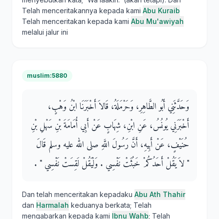
Telah menceritakannya kepada kami
Abu Kuraib
Telah menceritakan kepada kami
Abu Mu'awiyah
melalui jalur ini
muslim:5880
وَحَدَّثَنِي أَبُو الطَّاهِرِ، وَحَرْمَلَةُ، قَالاَ أَخْبَرَنَا ابْنُ وَهْبٍ،
أَخْبَرَنِي يُونُسُ، عَنِ ابْنِ، شِهَابٍ عَنْ أَبِي أُمَامَةَ بْنِ سَهْلِ بْنِ
حُنَيْفٍ، عَنْ أَبِيهِ، أَنَّ رَسُولَ اللَّهِ صلى الله عليه وسلم قَالَ ‏
"‏ لاَ يَقُلْ أَحَدُكُمْ خَبُثَتْ نَفْسِي ‏.‏ وَلْيَقُلْ لَقِسَتْ نَفْسِي ‏"‏ ‏.‏
Dan telah menceritakan kepadaku
Abu Ath Thahir
dan
Harmalah
keduanya berkata; Telah
mengabarkan kepada kami
Ibnu Wahb
; Telah