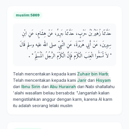
muslim:5869
حَدَّثَنَا زُهَيْرُ بْنُ حَرْبٍ، حَدَّثَنَا جَرِيرٌ، عَنْ هِشَامٍ، عَنِ ابْنِ
سِيرِينَ، عَنْ أَبِي هُرَيْرَةَ، عَنِ النَّبِيِّ صلى الله عليه وسلم قَالَ ‏
"‏ لاَ تُسَمُّوا الْعِنَبَ الْكَرْمَ فَإِنَّ الْكَرْمَ الرَّجُلُ الْمُسْلِمُ ‏"‏ ‏.‏
Telah menceritakan kepada kami
Zuhair bin Harb
;
Telah menceritakan kepada kami
Jarir
dari
Hisyam
dari
Ibnu Sirin
dari
Abu Hurairah
dari Nabi shallallahu
'alaihi wasallam beliau bersabda: "Janganlah kalian
mengistilahkan anggur dengan karm, karena Al karm
itu adalah seorang lelaki muslim