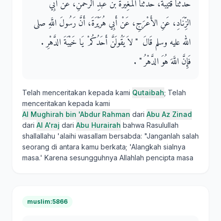
حَدَّثَنَا قُتَيْبَةُ، حَدَّثَنَا الْمُغِيرَةُ بْنُ عَبْدِ الرَّحْمَنِ، عَنْ أَبِي
الزِّنَادِ، عَنِ الأَعْرَجِ، عَنْ أَبِي هُرَيْرَةَ، أَنَّ رَسُولَ اللَّهِ صلى
الله عليه وسلم قَالَ ‏ "‏ لاَ يَقُولَنَّ أَحَدُكُمْ يَا خَيْبَةَ الدَّهْرِ ‏.‏
فَإِنَّ اللَّهَ هُوَ الدَّهْرُ ‏"‏ ‏.‏
Telah menceritakan kepada kami
Qutaibah
; Telah
menceritakan kepada kami
Al Mughirah bin 'Abdur Rahman
dari
Abu Az Zinad
dari
Al A'raj
dari
Abu Hurairah
bahwa Rasulullah
shallallahu 'alaihi wasallam bersabda: "Janganlah salah
seorang di antara kamu berkata; 'Alangkah sialnya
masa.' Karena sesungguhnya Allahlah pencipta masa
muslim:5866