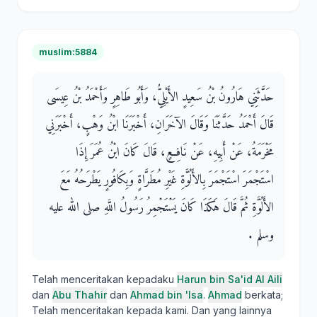
muslim:5884
حَدَّثَنِي هَارُونُ بْنُ سَعِيدٍ الأَيْلِيُّ، وَأَبُو طَاهِرٍ وَأَحْمَدُ بْنُ عِيسَى
قَالَ أَحْمَدُ حَدَّثَنَا وَقَالَ الآخَرَانِ، أَخْبَرَنَا ابْنُ وَهْبٍ، أَخْبَرَنِي
مَخْرَمَةُ، عَنْ أَبِيهِ، عَنْ نَافِعٍ، قَالَ كَانَ ابْنُ عُمَرَ إِذَا
اسْتَجْمَرَ اسْتَجْمَرَ بِالأَلُوَّةِ غَيْرِ مُطَرَّاةٍ وَبِكَافُورٍ يَطْرَحُهُ مَعَ
الأَلُوَّةِ ثُمَّ قَالَ هَكَذَا كَانَ يَسْتَجْمِرُ رَسُولُ اللَّهِ صلى الله عليه
وسلم ‏.‏
Telah menceritakan kepadaku
Harun bin Sa'id Al Aili
dan
Abu Thahir
dan
Ahmad bin 'Isa
.
Ahmad
berkata;
Telah menceritakan kepada kami. Dan yang lainnya