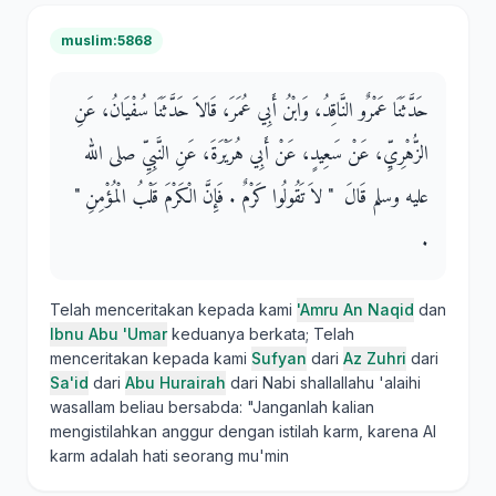
muslim:5868
حَدَّثَنَا عَمْرٌو النَّاقِدُ، وَابْنُ أَبِي عُمَرَ، قَالاَ حَدَّثَنَا سُفْيَانُ، عَنِ
الزُّهْرِيِّ، عَنْ سَعِيدٍ، عَنْ أَبِي هُرَيْرَةَ، عَنِ النَّبِيِّ صلى الله
عليه وسلم قَالَ ‏ "‏ لاَ تَقُولُوا كَرْمٌ ‏.‏ فَإِنَّ الْكَرْمَ قَلْبُ الْمُؤْمِنِ ‏"‏
‏.‏
Telah menceritakan kepada kami
'Amru An Naqid
dan
Ibnu Abu 'Umar
keduanya berkata; Telah
menceritakan kepada kami
Sufyan
dari
Az Zuhri
dari
Sa'id
dari
Abu Hurairah
dari Nabi shallallahu 'alaihi
wasallam beliau bersabda: "Janganlah kalian
mengistilahkan anggur dengan istilah karm, karena Al
karm adalah hati seorang mu'min