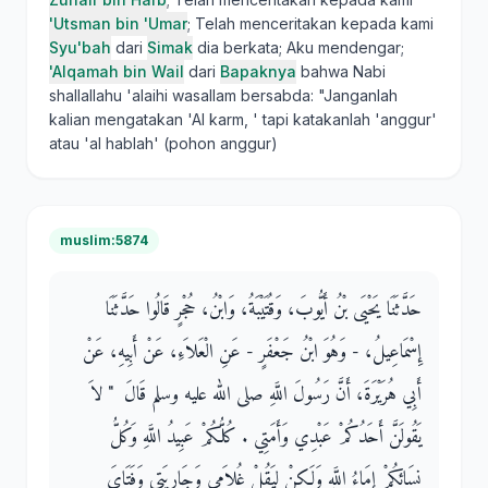
'Utsman bin 'Umar
; Telah menceritakan kepada kami
Syu'bah
dari
Simak
dia berkata; Aku mendengar;
'Alqamah bin Wail
dari
Bapaknya
bahwa Nabi
shallallahu 'alaihi wasallam bersabda: "Janganlah
kalian mengatakan 'Al karm, ' tapi katakanlah 'anggur'
atau 'al hablah' (pohon anggur)
muslim:5874
حَدَّثَنَا يَحْيَى بْنُ أَيُّوبَ، وَقُتَيْبَةُ، وَابْنُ، حُجْرٍ قَالُوا حَدَّثَنَا
إِسْمَاعِيلُ، - وَهُوَ ابْنُ جَعْفَرٍ - عَنِ الْعَلاَءِ، عَنْ أَبِيهِ، عَنْ
أَبِي هُرَيْرَةَ، أَنَّ رَسُولَ اللَّهِ صلى الله عليه وسلم قَالَ ‏ "‏ لاَ
يَقُولَنَّ أَحَدُكُمْ عَبْدِي وَأَمَتِي ‏.‏ كُلُّكُمْ عَبِيدُ اللَّهِ وَكُلُّ
نِسَائِكُمْ إِمَاءُ اللَّهِ وَلَكِنْ لِيَقُلْ غُلاَمِي وَجَارِيَتِي وَفَتَاىَ