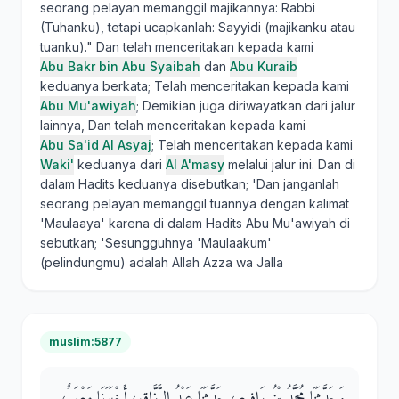
seorang pelayan memanggil majikannya: Rabbi
(Tuhanku), tetapi ucapkanlah: Sayyidi (majikanku atau
tuanku)." Dan telah menceritakan kepada kami
Abu Bakr bin Abu Syaibah
dan
Abu Kuraib
keduanya berkata; Telah menceritakan kepada kami
Abu Mu'awiyah
; Demikian juga diriwayatkan dari jalur
lainnya, Dan telah menceritakan kepada kami
Abu Sa'id Al Asyaj
; Telah menceritakan kepada kami
Waki'
keduanya dari
Al A'masy
melalui jalur ini. Dan di
dalam Hadits keduanya disebutkan; 'Dan janganlah
seorang pelayan memanggil tuannya dengan kalimat
'Maulaaya' karena di dalam Hadits Abu Mu'awiyah di
sebutkan; 'Sesungguhnya 'Maulaakum'
(pelindungmu) adalah Allah Azza wa Jalla
muslim:5877
وَحَدَّثَنَا مُحَمَّدُ بْنُ رَافِعٍ، حَدَّثَنَا عَبْدُ الرَّزَّاقِ، أَخْبَرَنَا مَعْمَرٌ،