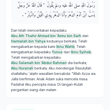
رَسُولَ اللَّهِ صلى الله عليه وسلم يَقُولُ ‏ "‏ قَالَ اللَّهُ عَزَّ وَجَلَّ
يَسُبُّ ابْنُ آدَمَ الدَّهْرَ وَأَنَا الدَّهْرُ بِيَدِيَ اللَّيْلُ وَالنَّهَارُ ‏"‏ ‏.‏
Dan telah menceritakan kepadaku
Abu Ath Thahir Ahmad bin 'Amru bin Sarh
dan
Harmalah bin Yahya
keduanya berkata; Telah
mengabarkan kepada kami
Ibnu Wahb
; Telah
mengabarkan kepadaku
Yunus
dari
Ibnu Syihab
;
Telah mengabarkan kepadaku
Abu Salamah bin 'Abdur Rahman
dia berkata;
Abu Hurairah
berkata; Aku mendengar Rasulullah
shallallahu 'alaihi wasallam bersabda: "Allah Azza wa
Jalla berfirman: Anak Adam suka mencela masa.
Padahal Aku pencipta masa. Di tangan-Kulah
pergantian siang dan malam