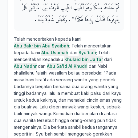
ثُمَّ حَشَتْهُ مِسْكًا وَهُوَ أَطْيَبُ الطِّيبِ فَمَرَّتْ بَيْنَ الْمَرْأَتَيْنِ فَلَمْ
يَعْرِفُوهَا فَقَالَتْ بِيَدِهَا هَكَذَا ‏"‏ ‏.‏ وَنَفَضَ شُعْبَةُ يَدَهُ ‏.‏
Telah menceritakan kepada kami
Abu Bakr bin Abu Syaibah
; Telah menceritakan
kepada kami
Abu Usamah
dari
Syu'bah
; Telah
menceritakan kepadaku
Khulaid bin Ja'far
dari
Abu Nadhr
dari
Abu Sa'id Al Khudri
dari Nabi
shallallahu 'alaihi wasallam beliau bersabda: "Pada
masa bani Isra`il ada seorang wanita yang pendek
badannya berjalan bersama dua orang wanita yang
tinggi badannya. lalu ia membuat kaki palsu dari kayu
untuk kedua kakinya, dan memakai cincin emas yang
dia buatnya. Lalu diberi minyak wangi kesturi, sebaik-
baik minyak wangi. Kemudian dia berjalan di antara
dua wanita tersebut hingga orang-orang pun tidak
mengenalnya. Dia berkata sambil kedua tangannya
seperti ini. Syu'bah sambil menggerak-gerakkan