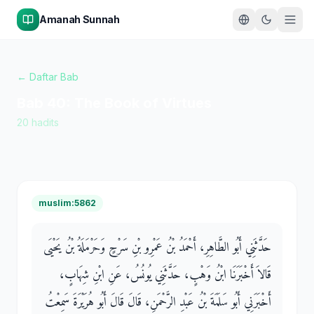
Amanah Sunnah
← Daftar Bab
Bab
40
:
The Book of Virtues
20
hadits
muslim:5862
حَدَّثَنِي أَبُو الطَّاهِرِ، أَحْمَدُ بْنُ عَمْرِو بْنِ سَرْحٍ وَحَرْمَلَةُ بْنُ يَحْيَى
قَالاَ أَخْبَرَنَا ابْنُ وَهْبٍ، حَدَّثَنِي يُونُسُ، عَنِ ابْنِ شِهَابٍ،
أَخْبَرَنِي أَبُو سَلَمَةَ بْنُ عَبْدِ الرَّحْمَنِ، قَالَ قَالَ أَبُو هُرَيْرَةَ سَمِعْتُ