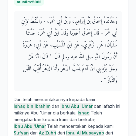
muslim:5863
وَحَدَّثَنَاهُ إِسْحَاقُ بْنُ إِبْرَاهِيمَ، وَابْنُ أَبِي عُمَرَ، - وَاللَّفْظُ لاِبْنِ
أَبِي عُمَرَ - قَالَ إِسْحَاقُ أَخْبَرَنَا وَقَالَ ابْنُ أَبِي عُمَرَ، حَدَّثَنَا
سُفْيَانُ، عَنِ الزُّهْرِيِّ، عَنِ ابْنِ الْمُسَيَّبِ، عَنْ أَبِي، هُرَيْرَةَ
أَنَّ رَسُولَ اللَّهِ صلى الله عليه وسلم قَالَ ‏ "‏ قَالَ اللَّهُ عَزَّ
وَجَلَّ يُؤْذِينِي ابْنُ آدَمَ يَسُبُّ الدَّهْرَ وَأَنَا الدَّهْرُ أُقَلِّبُ اللَّيْلَ
وَالنَّهَارَ ‏"‏ ‏.‏
Dan telah menceritakannya kepada kami
Ishaq bin Ibrahim
dan
Ibnu Abu 'Umar
dan lafazh ini
miliknya Abu 'Umar dia berkata;
Ishaq
Telah
mengabarkan kepada kami dan berkata;
Ibnu Abu 'Umar
Telah menceritakan kepada kami
Sufyan
dari
Az Zuhri
dari
Ibnu Al Musayyab
dari