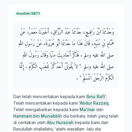
muslim:5871
وَحَدَّثَنَا ابْنُ رَافِعٍ، حَدَّثَنَا عَبْدُ الرَّزَّاقِ، أَخْبَرَنَا مَعْمَرٌ، عَنْ
هَمَّامِ بْنِ مُنَبِّهٍ، قَالَ هَذَا مَا حَدَّثَنَا أَبُو هُرَيْرَةَ، عَنْ رَسُولِ اللَّهِ
صلى الله عليه وسلم ‏.‏ فَذَكَرَ أَحَادِيثَ مِنْهَا وَقَالَ رَسُولُ اللَّهِ
صلى الله عليه وسلم ‏ "‏ لاَ يَقُولَنَّ أَحَدُكُمْ لِلْعِنَبِ الْكَرْمَ ‏.‏ إِنَّمَا
الْكَرْمُ الرَّجُلُ الْمُسْلِمُ ‏"‏ ‏.‏
Dan telah menceritakan kepada kami
Ibnu Rafi'
;
Telah menceritakan kepada kami
'Abdur Razzaq
;
Telah mengabarkan kepada kami
Ma'mar
dari
Hammam bin Munabbih
dia berkata; Inilah yang telah
di ceritakan oleh
Abu Hurairah
kepada kami dari
Rasulullah shallallahu 'alaihi wasallam -lalu dia