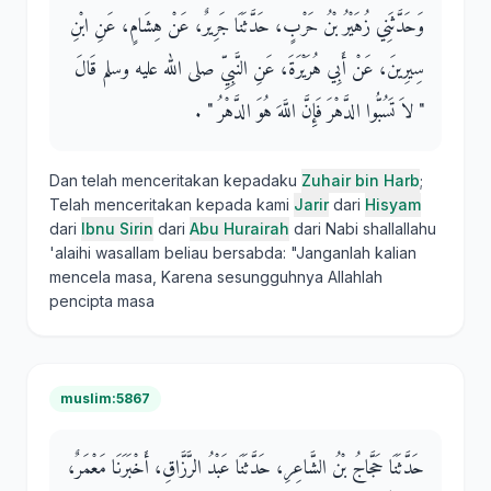
وَحَدَّثَنِي زُهَيْرُ بْنُ حَرْبٍ، حَدَّثَنَا جَرِيرٌ، عَنْ هِشَامٍ، عَنِ ابْنِ
سِيرِينَ، عَنْ أَبِي هُرَيْرَةَ، عَنِ النَّبِيِّ صلى الله عليه وسلم قَالَ ‏
"‏ لاَ تَسُبُّوا الدَّهْرَ فَإِنَّ اللَّهَ هُوَ الدَّهْرُ ‏"‏ ‏.‏
Dan telah menceritakan kepadaku
Zuhair bin Harb
;
Telah menceritakan kepada kami
Jarir
dari
Hisyam
dari
Ibnu Sirin
dari
Abu Hurairah
dari Nabi shallallahu
'alaihi wasallam beliau bersabda: "Janganlah kalian
mencela masa, Karena sesungguhnya Allahlah
pencipta masa
muslim:5867
حَدَّثَنَا حَجَّاجُ بْنُ الشَّاعِرِ، حَدَّثَنَا عَبْدُ الرَّزَّاقِ، أَخْبَرَنَا مَعْمَرٌ،