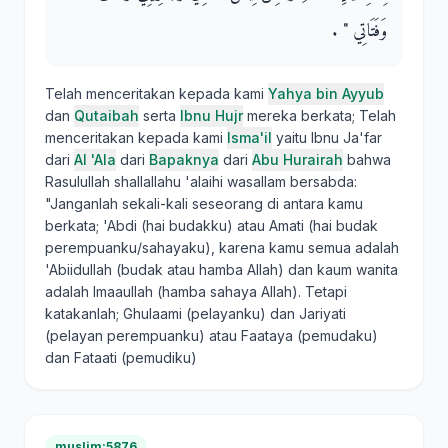
وَفَتَاتِي ‏"‏ ‏.‏
Telah menceritakan kepada kami
Yahya bin Ayyub
dan
Qutaibah
serta
Ibnu Hujr
mereka berkata; Telah
menceritakan kepada kami
Isma'il
yaitu Ibnu Ja'far
dari
Al 'Ala
dari
Bapaknya
dari
Abu Hurairah
bahwa
Rasulullah shallallahu 'alaihi wasallam bersabda:
"Janganlah sekali-kali seseorang di antara kamu
berkata; 'Abdi (hai budakku) atau Amati (hai budak
perempuanku/sahayaku), karena kamu semua adalah
'Abiidullah (budak atau hamba Allah) dan kaum wanita
adalah Imaaullah (hamba sahaya Allah). Tetapi
katakanlah; Ghulaami (pelayanku) dan Jariyati
(pelayan perempuanku) atau Faataya (pemudaku)
dan Fataati (pemudiku)
muslim:5876