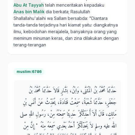
Abu At Tayyah
telah menceritakan kepadaku
Anas bin Malik
dia berkata; Rasulullah
Shallallahu'alaihi wa Sallam bersabda: "Diantara
tanda-tanda terjadinya hari kiamat yaitu: diangkatnya
ilmu, kebodohan merajalela, banyaknya orang yang
meminum minuman keras, dan zina dilakukan dengan
terang-terangan
muslim:6786
حَدَّثَنَا مُحَمَّدُ بْنُ الْمُثَنَّى، وَابْنُ، بَشَّارٍ قَالاَ حَدَّثَنَا مُحَمَّدُ بْنُ
جَعْفَرٍ، حَدَّثَنَا شُعْبَةُ، سَمِعْتُ قَتَادَةَ، يُحَدِّثُ عَنْ أَنَسِ بْنِ
مَالِكٍ، قَالَ أَلاَ أُحَدِّثُكُمْ حَدِيثًا سَمِعْتُهُ مِنْ، رَسُولِ اللَّهِ صلى
الله عليه وسلم لاَ يُحَدِّثُكُمْ أَحَدٌ بَعْدِي سَمِعَهُ مِنْهُ ‏ "‏ إِنَّ مِنْ