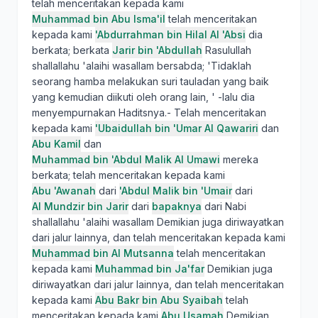
telah menceritakan kepada kami
Muhammad bin Abu Isma'il
telah menceritakan
kepada kami
'Abdurrahman bin Hilal Al 'Absi
dia
berkata; berkata
Jarir bin 'Abdullah
Rasulullah
shallallahu 'alaihi wasallam bersabda; 'Tidaklah
seorang hamba melakukan suri tauladan yang baik
yang kemudian diikuti oleh orang lain, ' -lalu dia
menyempurnakan Haditsnya.- Telah menceritakan
kepada kami
'Ubaidullah bin 'Umar Al Qawariri
dan
Abu Kamil
dan
Muhammad bin 'Abdul Malik Al Umawi
mereka
berkata; telah menceritakan kepada kami
Abu 'Awanah
dari
'Abdul Malik bin 'Umair
dari
Al Mundzir bin Jarir
dari
bapaknya
dari Nabi
shallallahu 'alaihi wasallam Demikian juga diriwayatkan
dari jalur lainnya, dan telah menceritakan kepada kami
Muhammad bin Al Mutsanna
telah menceritakan
kepada kami
Muhammad bin Ja'far
Demikian juga
diriwayatkan dari jalur lainnya, dan telah menceritakan
kepada kami
Abu Bakr bin Abu Syaibah
telah
menceritakan kepada kami
Abu Usamah
Demikian