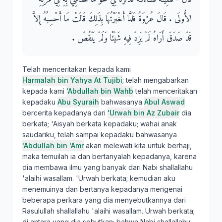
الأُولَى ‏.‏ قَالَ عُرْوَةُ فَلَمَّا أَخْبَرْتُهَا بِذَلِكَ قَالَتْ مَا أَحْسِبُهُ إِلاَّ
قَدْ صَدَقَ أَرَاهُ لَمْ يَزِدْ فِيهِ شَيْئًا وَلَمْ يَنْقُصْ ‏.‏
Telah menceritakan kepada kami
Harmalah bin Yahya At Tujibi
; telah mengabarkan
kepada kami
'Abdullah bin Wahb
telah menceritakan
kepadaku
Abu Syuraih
bahwasanya
Abul Aswad
bercerita kepadanya dari
'Urwah bin Az Zubair
dia
berkata; 'Aisyah berkata kepadaku; wahai anak
saudariku, telah sampai kepadaku bahwasanya
'Abdullah bin 'Amr
akan melewati kita untuk berhaji,
maka temuilah ia dan bertanyalah kepadanya, karena
dia membawa ilmu yang banyak dari Nabi shallallahu
'alaihi wasallam. 'Urwah berkata; kemudian aku
menemuinya dan bertanya kepadanya mengenai
beberapa perkara yang dia menyebutkannya dari
Rasulullah shallallahu 'alaihi wasallam. Urwah berkata;
di antara yang dia sebutkan; bahwa Nabi shallallahu