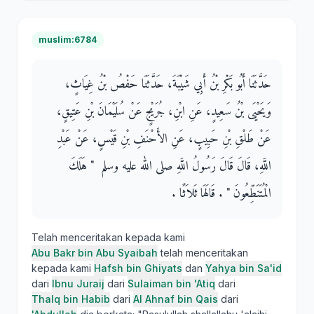
muslim:6784
حَدَّثَنَا أَبُو بَكْرِ بْنُ أَبِي شَيْبَةَ، حَدَّثَنَا حَفْصُ بْنُ غِيَاثٍ،
وَيَحْيَى بْنُ سَعِيدٍ، عَنِ ابْنِ، جُرَيْجٍ عَنْ سُلَيْمَانَ بْنِ عَتِيقٍ،
عَنْ طَلْقِ بْنِ حَبِيبٍ، عَنِ الأَحْنَفِ بْنِ قَيْسٍ، عَنْ عَبْدِ
اللَّهِ، قَالَ قَالَ رَسُولُ اللَّهِ صلى الله عليه وسلم ‏ "‏ هَلَكَ
الْمُتَنَطِّعُونَ ‏"‏ ‏.‏ قَالَهَا ثَلاَثًا ‏.‏
Telah menceritakan kepada kami
Abu Bakr bin Abu Syaibah
telah menceritakan
kepada kami
Hafsh bin Ghiyats
dan
Yahya bin Sa'id
dari
Ibnu Juraij
dari
Sulaiman bin 'Atiq
dari
Thalq bin Habib
dari
Al Ahnaf bin Qais
dari