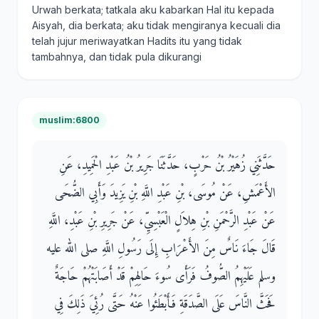
Urwah berkata; tatkala aku kabarkan Hal itu kepada
Aisyah, dia berkata; aku tidak mengiranya kecuali dia
telah jujur meriwayatkan Hadits itu yang tidak
tambahnya, dan tidak pula dikurangi
muslim:6800
حَدَّثَنِي زُهَيْرُ بْنُ حَرْبٍ، حَدَّثَنَا جَرِيرُ بْنُ عَبْدِ الْحَمِيدِ، عَنِ
الأَعْمَشِ، عَنْ مُوسَى، بْنِ عَبْدِ اللَّهِ بْنِ يَزِيدَ وَأَبِي الضُّحَى
عَنْ عَبْدِ الرَّحْمَنِ بْنِ هِلاَلٍ الْعَبْسِيِّ، عَنْ جَرِيرِ بْنِ عَبْدِ، اللَّهِ
قَالَ جَاءَ نَاسٌ مِنَ الأَعْرَابِ إِلَى رَسُولِ اللَّهِ صلى الله عليه
وسلم عَلَيْهِمُ الصُّوفُ فَرَأَى سُوءَ حَالِهِمْ قَدْ أَصَابَتْهُمْ حَاجَةٌ
فَحَثَّ النَّاسَ عَلَى الصَّدَقَةِ فَأَبْطَئُوا عَنْهُ حَتَّى رُئِيَ ذَلِكَ فِي