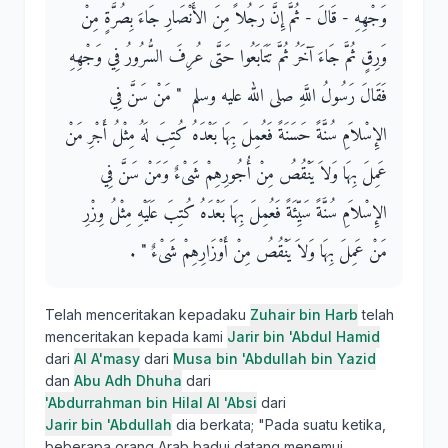
وَجْهِهِ - قَالَ - ثُمَّ إِنَّ رَجُلاً مِنَ الأَنْصَارِ جَاءَ بِصُرَّةٍ مِنْ
وَرِقٍ ثُمَّ جَاءَ آخَرُ ثُمَّ تَتَابَعُوا حَتَّى عُرِفَ السُّرُورُ فِي وَجْهِهِ
فَقَالَ رَسُولُ اللَّهِ صلى الله عليه وسلم ‏ "‏ مَنْ سَنَّ فِي
الإِسْلاَمِ سُنَّةً حَسَنَةً فَعُمِلَ بِهَا بَعْدَهُ كُتِبَ لَهُ مِثْلُ أَجْرِ مَنْ
عَمِلَ بِهَا وَلاَ يَنْقُصُ مِنْ أُجُورِهِمْ شَىْءٌ وَمَنْ سَنَّ فِي
الإِسْلاَمِ سُنَّةً سَيِّئَةً فَعُمِلَ بِهَا بَعْدَهُ كُتِبَ عَلَيْهِ مِثْلُ وِزْرِ
مَنْ عَمِلَ بِهَا وَلاَ يَنْقُصُ مِنْ أَوْزَارِهِمْ شَىْءٌ ‏"‏ ‏.‏
Telah menceritakan kepadaku
Zuhair bin Harb
telah
menceritakan kepada kami
Jarir bin 'Abdul Hamid
dari
Al A'masy
dari
Musa bin 'Abdullah bin Yazid
dan
Abu Adh Dhuha
dari
'Abdurrahman bin Hilal Al 'Absi
dari
Jarir bin 'Abdullah
dia berkata; "Pada suatu ketika,
beberapa orang Arab badui datang menemui