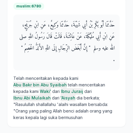
muslim:6780
حَدَّثَنَا أَبُو بَكْرِ بْنُ أَبِي شَيْبَةَ، حَدَّثَنَا وَكِيعٌ، عَنِ ابْنِ جُرَيْجٍ،
عَنِ ابْنِ أَبِي مُلَيْكَةَ، عَنْ عَائِشَةَ، قَالَتْ قَالَ رَسُولُ اللَّهِ صلى
الله عليه وسلم ‏ "‏ إِنَّ أَبْغَضَ الرِّجَالِ إِلَى اللَّهِ الأَلَدُّ الْخَصِمُ ‏"‏
‏.‏
Telah menceritakan kepada kami
Abu Bakr bin Abu Syaibah
telah menceritakan
kepada kami
Waki'
dari
Ibnu Juraij
dari
Ibnu Abi Mulaikah
dari
'Aisyah
dia berkata;
"Rasulullah shallallahu 'alaihi wasallam bersabda:
"Orang yang paling Allah benci adalah orang yang
keras kepala lagi suka bermusuhan