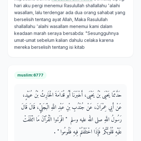
hari aku pergi menemui Rasulullah shallallahu 'alaihi
wasallam, lalu terdengar ada dua orang sahabat yang
berselisih tentang ayat Allah, Maka Rasulullah
shallallahu 'alaihi wasallam menemui kami dalam
keadaan marah seraya bersabda: "Sesungguhnya
umat-umat sebelum kalian dahulu celaka karena
mereka berselisih tentang isi kitab
muslim:6777
حَدَّثَنَا يَحْيَى بْنُ يَحْيَى، أَخْبَرَنَا أَبُو قُدَامَةَ الْحَارِثُ بْنُ عُبَيْدٍ،
عَنْ أَبِي عِمْرَانَ، عَنْ جُنْدُبِ بْنِ عَبْدِ اللَّهِ الْبَجَلِيِّ، قَالَ قَالَ
رَسُولُ اللَّهِ صلى الله عليه وسلم ‏ "‏ اقْرَءُوا الْقُرْآنَ مَا ائْتَلَفَتْ
عَلَيْهِ قُلُوبُكُمْ فَإِذَا اخْتَلَفْتُمْ فِيهِ فَقُومُوا ‏"‏ ‏.‏