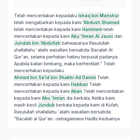
Telah menceritakan kepadaku
Ishaq bin Manshur
telah mengabarkan kepada kami
'Abdush Shamad
telah menceritakan kepada kami
Hammam
telah
menceritakan kepada kami
Abu 'Imran Al Jauni
dari
Jundab bin 'Abdullah
bahwasanya Rasulullah
shallallahu 'alaihi wasallam bersabda: Bacalah Al
Qur'an, selama perhatian hatimu terpusat padanya.
Apabila kalian bimbang, maka berhentilah." Telah
menceritakan kepadaku
Ahmad bin Sa'id bin Shakhr Ad Darimi
Telah
menceritakan kepada kami
Habban
Telah
menceritakan kepada kami
Aban
Telah menceritakan
kepada kami
Abu 'Imran
dia berkata; Ketika kami
masih kecil
Jundub
berkata kepada kami di Kufah,
Rasulullah shallallahu 'alaihi wasallam bersabda:
"Bacalah al Qur'an..-sebagaimana Hadits keduanya