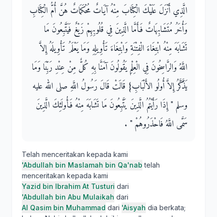
الَّذِي أَنْزَلَ عَلَيْكَ الْكِتَابَ مِنْهُ آيَاتٌ مُحْكَمَاتٌ هُنَّ أُمُّ الْكِتَابِ
وَأُخَرُ مُتَشَابِهَاتٌ فَأَمَّا الَّذِينَ فِي قُلُوبِهِمْ زَيْغٌ فَيَتَّبِعُونَ مَا
تَشَابَهَ مِنْهُ ابْتِغَاءَ الْفِتْنَةِ وَابْتِغَاءَ تَأْوِيلِهِ وَمَا يَعْلَمُ تَأْوِيلَهُ إِلاَّ
اللَّهُ وَالرَّاسِخُونَ فِي الْعِلْمِ يَقُولُونَ آمَنَّا بِهِ كُلٌّ مِنْ عِنْدِ رَبِّنَا وَمَا
يَذَّكَّرُ إِلاَّ أُولُو الأَلْبَابِ‏}‏ قَالَتْ قَالَ رَسُولُ اللَّهِ صلى الله عليه
وسلم ‏"‏ إِذَا رَأَيْتُمُ الَّذِينَ يَتَّبِعُونَ مَا تَشَابَهَ مِنْهُ فَأُولَئِكَ الَّذِينَ
سَمَّى اللَّهُ فَاحْذَرُوهُمْ ‏"‏ ‏.‏
Telah menceritakan kepada kami
'Abdullah bin Maslamah bin Qa'nab
telah
menceritakan kepada kami
Yazid bin Ibrahim At Tusturi
dari
'Abdullah bin Abu Mulaikah
dari
Al Qasim bin Muhammad
dari
'Aisyah
dia berkata;