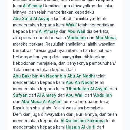
kami
Al A'masy
Demikian juga diriwayatkan dari jalur
lainnya, dan telah menceritakan kepadaku
Abu Sa'id Al Asyaj
-dan lafadh ini miliknya- telah
menceritakan kepada kami
Waki'
telah menceritakan
kepada kami
Al A'masy
dari
Abu Wail
dia berkata;
aku pernah duduk bersama
'Abdullah
dan
Abu Musa
,
mereka berkata; Rasulullah shallallahu 'alaihi wasallam
bersabda: "Sesungguhnya sebelum hari kiamat ada
beberapa hari yang didalamnya ilmu dihilangkan,
kebodohan merajalela, dan banyaknya pembunuhan."
Telah menceritakan kepada kami
Abu Bakr bin An Nadhr bin Abu An Nadhr
telah
menceritakan kepada kami
Abu An Nadhr
telah
menceritakan kepada kami
'Ubaidullah Al Asyja'i
dari
Sufyan
dari
Al A'masy
dari
Abu Wail
dari
'Abdullah
dan
Abu Musa Al Asy'ari
mereka berdua berkata;
Rasulullah shallallahu 'alaihi wasallam bersabda;
Demikian juga diriwayatkan dari jalur lainnya, dan telah
menceritakan kepadaku
Al Qasim bin Zakariya
telah
menceritakan kepada kami
Husain Al Ju'fi
dari