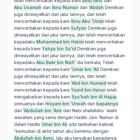
telah menceritakan kepada kami
Ibnu Idris
dan
Abu Usamah
dan
Ibnu Numair
dan
'Abdah
Demikian
juga diriwayatkan dari jalur lainnya, dan telah
menceritakan kepada kami
Ibnu Abu 'Umar
telah
menceritakan kepada kami
Sufyan
Demikian juga
diriwayatkan dari jalur lainnya, dan telah menceritakan
kepadaku
Muhammad bin Hatim
telah menceritakan
kepada kami
Yahya bin Sa'id
Demikian juga
diriwayatkan dari jalur lainnya, dan telah menceritakan
kepadaku
Abu Bakr bin Nafi'
dia berkata; Telah
menceritakan kepada kami
'Umar bin 'Ali
Demikian
juga diriwayatkan dari jalur lainnya, dan telah
menceritakan kepada kami
'Abd bin Humaid
telah
menceritakan kepada kami
Yazid bin Harun
telah
mengabarkan kepada kami
Syu'bah bin Al Hajjaj
semuanya dari
Hisyam bin 'Urwah
dari
bapaknya
dari
'Abdullah bin 'Amr
dari Nabi shallallahu 'alaihi
wasallam yang sama dengan Hadits Jarir. Namun di
dalam Hadits
Umar bin Ali
ada tambahan kalimat;
'kemudian di akhir tahun aku bertemu dengan
Abdullah bin Amru
, lalu aku tanyakan kepadanya