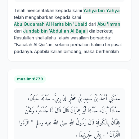
Telah menceritakan kepada kami
Yahya bin Yahya
telah mengabarkan kepada kami
Abu Qudamah Al Harits bin 'Ubaid
dari
Abu 'Imran
dari
Jundab bin 'Abdullah Al Bajali
dia berkata;
Rasulullah shallallahu 'alaihi wasallam bersabda:
"Bacalah Al Qur'an, selama perhatian hatimu terpusat
padanya. Apabila kalian bimbang, maka berhentilah
muslim:6779
حَدَّثَنِي أَحْمَدُ بْنُ سَعِيدِ بْنِ صَخْرٍ الدَّارِمِيُّ، حَدَّثَنَا حَبَّانُ،
حَدَّثَنَا أَبَانُ، حَدَّثَنَا أَبُو عِمْرَانَ قَالَ قَالَ لَنَا جُنْدَبٌ وَنَحْنُ
غِلْمَانٌ بِالْكُوفَةِ قَالَ رَسُولُ اللَّهِ صلى الله عليه وسلم ‏ "‏ اقْرَءُوا
الْقُرْآنَ ‏"‏ ‏.‏ بِمِثْلِ حَدِيثِهِمَا ‏.‏