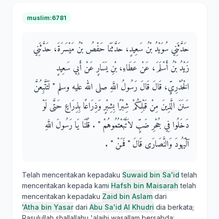
muslim:6781
حَدَّثَنِي سُوَيْدُ بْنُ سَعِيدٍ، حَدَّثَنَا حَفْصُ بْنُ مَيْسَرَةَ، حَدَّثَنِي
زَيْدُ بْنُ أَسْلَمَ، عَنْ عَطَاءِ، بْنِ يَسَارٍ عَنْ أَبِي سَعِيدٍ
الْخُدْرِيِّ، قَالَ قَالَ رَسُولُ اللَّهِ صلى الله عليه وسلم ‏"‏ لَتَتَّبِعُنَّ
سَنَنَ الَّذِينَ مِنْ قَبْلِكُمْ شِبْرًا بِشِبْرٍ وَذِرَاعًا بِذِرَاعٍ حَتَّى لَوْ
دَخَلُوا فِي جُحْرِ ضَبٍّ لاَتَّبَعْتُمُوهُمْ ‏"‏ ‏.‏ قُلْنَا يَا رَسُولَ اللَّهِ
آلْيَهُودَ وَالنَّصَارَى قَالَ ‏"‏ فَمَنْ ‏"‏ ‏.‏
Telah menceritakan kepadaku
Suwaid bin Sa'id
telah
menceritakan kepada kami
Hafsh bin Maisarah
telah
menceritakan kepadaku
Zaid bin Aslam
dari
'Atha bin Yasar
dari
Abu Sa'id Al Khudri
dia berkata;
Rasulullah shallallahu 'alaihi wasallam bersabda: