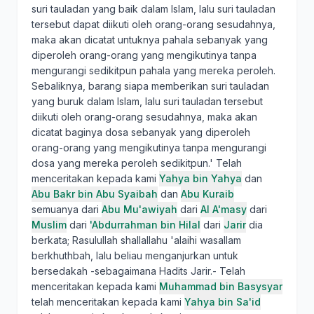
suri tauladan yang baik dalam Islam, lalu suri tauladan
tersebut dapat diikuti oleh orang-orang sesudahnya,
maka akan dicatat untuknya pahala sebanyak yang
diperoleh orang-orang yang mengikutinya tanpa
mengurangi sedikitpun pahala yang mereka peroleh.
Sebaliknya, barang siapa memberikan suri tauladan
yang buruk dalam Islam, lalu suri tauladan tersebut
diikuti oleh orang-orang sesudahnya, maka akan
dicatat baginya dosa sebanyak yang diperoleh
orang-orang yang mengikutinya tanpa mengurangi
dosa yang mereka peroleh sedikitpun.' Telah
menceritakan kepada kami
Yahya bin Yahya
dan
Abu Bakr bin Abu Syaibah
dan
Abu Kuraib
semuanya dari
Abu Mu'awiyah
dari
Al A'masy
dari
Muslim
dari
'Abdurrahman bin Hilal
dari
Jarir
dia
berkata; Rasulullah shallallahu 'alaihi wasallam
berkhuthbah, lalu beliau menganjurkan untuk
bersedakah -sebagaimana Hadits Jarir.- Telah
menceritakan kepada kami
Muhammad bin Basysyar
telah menceritakan kepada kami
Yahya bin Sa'id