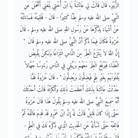
الزُّبَيْرِ، قَالَ قَالَتْ لِي عَائِشَةُ يَا ابْنَ أُخْتِي بَلَغَنِي أَنَّحَمَلَ عَنِ
النَّبِيِّ صلى الله عليه وسلم عِلْمًا كَثِيرًا - قَالَ - فَلَقِيتُهُ فَسَاءَلْتُهُ
عَنْ أَشْيَاءَ يَذْكُرُهَا عَنْ رَسُولِ اللَّهِ صلى الله عليه وسلم ‏.‏ قَالَ
عُرْوَةُ فَكَانَ فِيمَا ذَكَرَ أَنَّ النَّبِيَّ صلى الله عليه وسلم قَالَ ‏ "‏
إِنَّ اللَّهَ لاَ يَنْتَزِعُ الْعِلْمَ مِنَ النَّاسِ انْتِزَاعًا وَلَكِنْ يَقْبِضُ
الْعُلَمَاءَ فَيَرْفَعُ الْعِلْمَ مَعَهُمْ وَيُبْقِي فِي النَّاسِ رُءُوسًا جُهَّالاً
يُفْتُونَهُمْ بِغَيْرِ عِلْمٍ فَيَضِلُّونَ وَيُضِلُّونَ ‏"‏ ‏.‏ قَالَ عُرْوَةُ فَلَمَّا
حَدَّثْتُ عَائِشَةَ بِذَلِكَ أَعْظَمَتْ ذَلِكَ وَأَنْكَرَتْهُ قَالَتْ أَحَدَّثَكَ
أَنَّهُ سَمِعَ النَّبِيَّ صلى الله عليه وسلم يَقُولُ هَذَا قَالَ عُرْوَةُ
حَتَّى إِذَا كَانَ قَابِلٌ قَالَتْ لَهُ إِنَّ ابْنَ عَمْرٍو قَدْ قَدِمَ فَالْقَهُ ثُمَّ
فَاتِحْهُ حَتَّى تَسْأَلَهُ عَنِ الْحَدِيثِ الَّذِي ذَكَرَهُ لَكَ فِي الْعِلْمِ -
قَالَ - فَلَقِيتُهُ فَسَاءَلْتُهُ فَذَكَرَهُ لِي نَحْوَ مَا حَدَّثَنِي بِهِ فِي مَرَّتِهِ