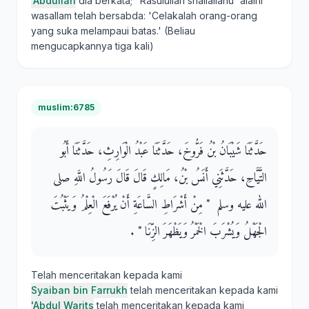
'Abdullah
dia berkata; "RasuluIIah shallallahu 'alaihi
wasallam teIah bersabda: 'Celakalah orang-orang
yang suka melampaui batas.' (Beliau
mengucapkannya tiga kali)
muslim:6785
حَدَّثَنَا شَيْبَانُ بْنُ فَرُّوخَ، حَدَّثَنَا عَبْدُ الْوَارِثِ، حَدَّثَنَا أَبُو
التَّيَّاحِ، حَدَّثَنِي أَنَسُ بْنُ، مَالِكٍ قَالَ قَالَ رَسُولُ اللَّهِ صلى
الله عليه وسلم ‏ "‏ مِنْ أَشْرَاطِ السَّاعَةِ أَنْ يُرْفَعَ الْعِلْمُ وَيَثْبُتَ
الْجَهْلُ وَيُشْرَبَ الْخَمْرُ وَيَظْهَرَ الزِّنَا ‏"‏ ‏.‏
Telah menceritakan kepada kami
Syaiban bin Farrukh
telah menceritakan kepada kami
'Abdul Warits
telah menceritakan kepada kami