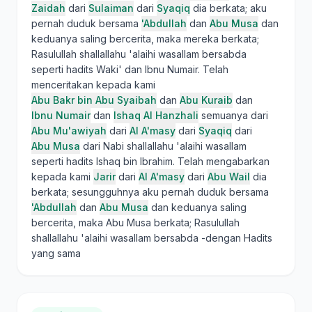
Zaidah
dari
Sulaiman
dari
Syaqiq
dia berkata; aku
pernah duduk bersama
'Abdullah
dan
Abu Musa
dan
keduanya saling bercerita, maka mereka berkata;
Rasulullah shallallahu 'alaihi wasallam bersabda
seperti hadits Waki' dan Ibnu Numair. Telah
menceritakan kepada kami
Abu Bakr bin Abu Syaibah
dan
Abu Kuraib
dan
Ibnu Numair
dan
Ishaq Al Hanzhali
semuanya dari
Abu Mu'awiyah
dari
Al A'masy
dari
Syaqiq
dari
Abu Musa
dari Nabi shallallahu 'alaihi wasallam
seperti hadits Ishaq bin Ibrahim. Telah mengabarkan
kepada kami
Jarir
dari
Al A'masy
dari
Abu Wail
dia
berkata; sesungguhnya aku pernah duduk bersama
'Abdullah
dan
Abu Musa
dan keduanya saling
bercerita, maka Abu Musa berkata; Rasulullah
shallallahu 'alaihi wasallam bersabda -dengan Hadits
yang sama