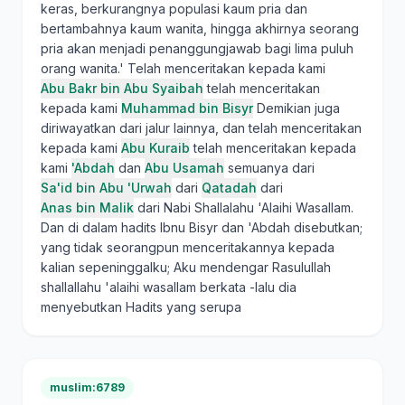
keras, berkurangnya populasi kaum pria dan
bertambahnya kaum wanita, hingga akhirnya seorang
pria akan menjadi penanggungjawab bagi lima puluh
orang wanita.' Telah menceritakan kepada kami
Abu Bakr bin Abu Syaibah
telah menceritakan
kepada kami
Muhammad bin Bisyr
Demikian juga
diriwayatkan dari jalur lainnya, dan telah menceritakan
kepada kami
Abu Kuraib
telah menceritakan kepada
kami
'Abdah
dan
Abu Usamah
semuanya dari
Sa'id bin Abu 'Urwah
dari
Qatadah
dari
Anas bin Malik
dari Nabi Shallalahu 'Alaihi Wasallam.
Dan di dalam hadits Ibnu Bisyr dan 'Abdah disebutkan;
yang tidak seorangpun menceritakannya kepada
kalian sepeninggalku; Aku mendengar Rasulullah
shallallahu 'alaihi wasallam berkata -lalu dia
menyebutkan Hadits yang serupa
muslim:6789