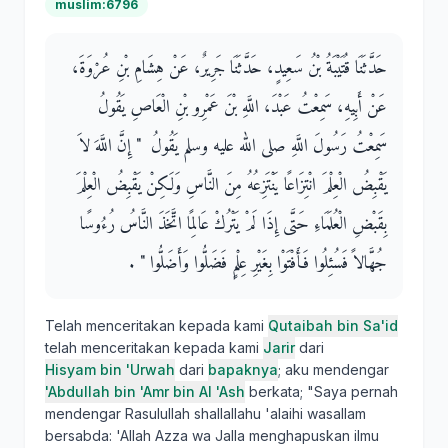
muslim:6796
حَدَّثَنَا قُتَيْبَةُ بْنُ سَعِيدٍ، حَدَّثَنَا جَرِيرٌ، عَنْ هِشَامِ بْنِ عُرْوَةَ،
عَنْ أَبِيهِ، سَمِعْتُ عَبْدَ، اللَّهِ بْنَ عَمْرِو بْنِ الْعَاصِ يَقُولُ
سَمِعْتُ رَسُولَ اللَّهِ صلى الله عليه وسلم يَقُولُ ‏ "‏ إِنَّ اللَّهَ لاَ
يَقْبِضُ الْعِلْمَ انْتِزَاعًا يَنْتَزِعُهُ مِنَ النَّاسِ وَلَكِنْ يَقْبِضُ الْعِلْمَ
بِقَبْضِ الْعُلَمَاءِ حَتَّى إِذَا لَمْ يَتْرُكْ عَالِمًا اتَّخَذَ النَّاسُ رُءُوسًا
جُهَّالاً فَسُئِلُوا فَأَفْتَوْا بِغَيْرِ عِلْمٍ فَضَلُّوا وَأَضَلُّوا ‏"‏ ‏.‏
Telah menceritakan kepada kami
Qutaibah bin Sa'id
telah menceritakan kepada kami
Jarir
dari
Hisyam bin 'Urwah
dari
bapaknya
; aku mendengar
'Abdullah bin 'Amr bin Al 'Ash
berkata; "Saya pernah
mendengar Rasulullah shallallahu 'alaihi wasallam
bersabda: 'Allah Azza wa Jalla menghapuskan ilmu