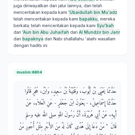
juga diriwayatkan dari jalur lainnya, dan telah
menceritakan kepada kami
'Ubaidullah bin Mu'adz
telah menceritakan kepada kami
bapakku
, mereka
berkata; telah menceritakan kepada kami
Syu'bah
dari
'Aun bin Abu Juhaifah
dari
Al Mundzir bin Jarir
dari
bapaknya
dari Nabi shallallahu 'alaihi wasallam
dengan hadits ini
muslim:6804
حَدَّثَنَا يَحْيَى بْنُ أَيُّوبَ، وَقُتَيْبَةُ بْنُ سَعِيدٍ، وَابْنُ، حُجْرٍ قَالُوا
حَدَّثَنَا إِسْمَاعِيلُ، - يَعْنُونَ ابْنَ جَعْفَرٍ - عَنِ الْعَلاَءِ، عَنْ
أَبِيهِ، عَنْ أَبِي هُرَيْرَةَ، أَنَّ رَسُولَ اللَّهِ صلى الله عليه وسلم
قَالَ ‏ "‏ مَنْ دَعَا إِلَى هُدًى كَانَ لَهُ مِنَ الأَجْرِ مِثْلُ أُجُورِ مَنْ