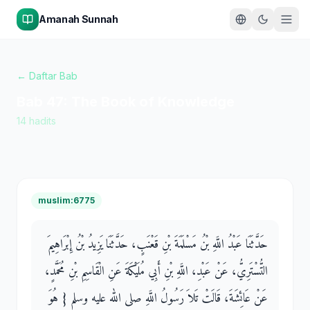
Amanah Sunnah
← Daftar Bab
Bab
47
:
The Book of Knowledge
14
hadits
muslim:6775
حَدَّثَنَا عَبْدُ اللَّهِ بْنُ مَسْلَمَةَ بْنِ قَعْنَبٍ، حَدَّثَنَا يَزِيدُ بْنُ إِبْرَاهِيمَ
التُّسْتَرِيُّ، عَنْ عَبْدِ، اللَّهِ بْنِ أَبِي مُلَيْكَةَ عَنِ الْقَاسِمِ بْنِ مُحَمَّدٍ،
عَنْ عَائِشَةَ، قَالَتْ تَلاَ رَسُولُ اللَّهِ صلى الله عليه وسلم ‏{‏ هُوَ