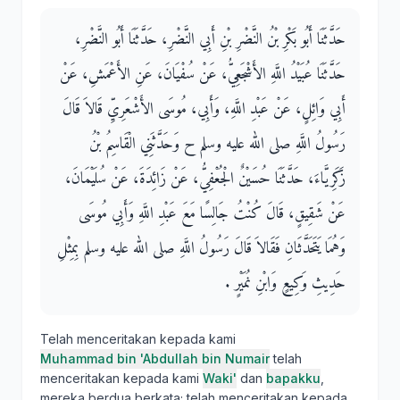
حَدَّثَنَا أَبُو بَكْرِ بْنُ النَّضْرِ بْنِ أَبِي النَّضْرِ، حَدَّثَنَا أَبُو النَّضْرِ،
حَدَّثَنَا عُبَيْدُ اللَّهِ الأَشْجَعِيُّ، عَنْ سُفْيَانَ، عَنِ الأَعْمَشِ، عَنْ
أَبِي وَائِلٍ، عَنْ عَبْدِ اللَّهِ، وَأَبِي، مُوسَى الأَشْعَرِيِّ قَالاَ قَالَ
رَسُولُ اللَّهِ صلى الله عليه وسلم ح وَحَدَّثَنِي الْقَاسِمُ بْنُ
زَكَرِيَّاءَ، حَدَّثَنَا حُسَيْنٌ الْجُعْفِيُّ، عَنْ زَائِدَةَ، عَنْ سُلَيْمَانَ،
عَنْ شَقِيقٍ، قَالَ كُنْتُ جَالِسًا مَعَ عَبْدِ اللَّهِ وَأَبِي مُوسَى
وَهُمَا يَتَحَدَّثَانِ فَقَالاَ قَالَ رَسُولُ اللَّهِ صلى الله عليه وسلم بِمِثْلِ
حَدِيثِ وَكِيعٍ وَابْنِ نُمَيْرٍ ‏.‏
Telah menceritakan kepada kami
Muhammad bin 'Abdullah bin Numair
telah
menceritakan kepada kami
Waki'
dan
bapakku
,
mereka berdua berkata; telah menceritakan kepada