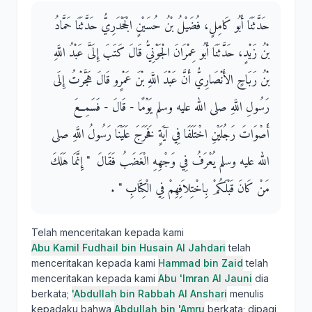
حَدَّثَنَا أَبُو كَامِلٍ، فُضَيْلُ بْنُ حُسَيْنٍ الْجَحْدَرِيُّ حَدَّثَنَا حَمَّادُ
بْنُ زَيْدٍ، حَدَّثَنَا أَبُو عِمْرَانَ الْجَوْنِيُّ قَالَ كَتَبَ إِلَىَّ عَبْدُ اللَّهِ
بْنُ رَبَاحٍ الأَنْصَارِيُّ أَنَّ عَبْدَ اللَّهِ بْنَ عَمْرٍو قَالَ هَجَّرْتُ إِلَى
رَسُولِ اللَّهِ صلى الله عليه وسلم يَوْمًا - قَالَ - فَسَمِعَ
أَصْوَاتَ رَجُلَيْنِ اخْتَلَفَا فِي آيَةٍ فَخَرَجَ عَلَيْنَا رَسُولُ اللَّهِ صلى
الله عليه وسلم يُعْرَفُ فِي وَجْهِهِ الْغَضَبُ فَقَالَ ‏ "‏ إِنَّمَا هَلَكَ
مَنْ كَانَ قَبْلَكُمْ بِاخْتِلاَفِهِمْ فِي الْكِتَابِ ‏"‏ ‏.‏
Telah menceritakan kepada kami
Abu Kamil Fudhail bin Husain Al Jahdari
telah
menceritakan kepada kami
Hammad bin Zaid
telah
menceritakan kepada kami
Abu 'Imran Al Jauni
dia
berkata;
'Abdullah bin Rabbah Al Anshari
menulis
kepadaku bahwa
Abdullah bin 'Amru
berkata; dipagi