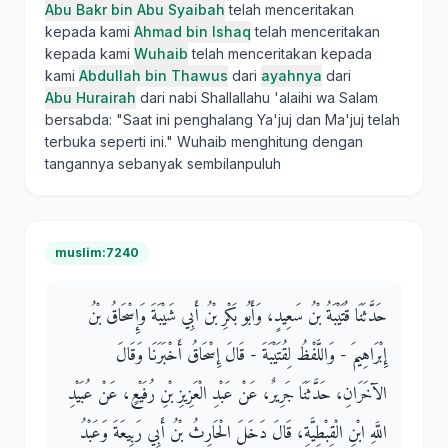
Abu Bakr bin Abu Syaibah
telah menceritakan
kepada kami
Ahmad bin Ishaq
telah menceritakan
kepada kami
Wuhaib
telah menceritakan kepada
kami
Abdullah bin Thawus
dari
ayahnya
dari
Abu Hurairah
dari nabi Shallallahu 'alaihi wa Salam
bersabda: "Saat ini penghalang Ya'juj dan Ma'juj telah
terbuka seperti ini." Wuhaib menghitung dengan
tangannya sebanyak sembilanpuluh
muslim:7240
حَدَّثَنَا قُتَيْبَةُ بْنُ سَعِيدٍ، وَأَبُو بَكْرِ بْنُ أَبِي شَيْبَةَ وَإِسْحَاقُ بْنُ
إِبْرَاهِيمَ - وَاللَّفْظُ لِقُتَيْبَةَ - قَالَ إِسْحَاقُ أَخْبَرَنَا وَقَالَ
الآخَرَانِ، حَدَّثَنَا جَرِيرٌ، عَنْ عَبْدِ الْعَزِيزِ بْنِ رُفَيْعٍ، عَنْ عُبَيْدِ
اللَّهِ ابْنِ الْقِبْطِيَّةِ، قَالَ دَخَلَ الْحَارِثُ بْنُ أَبِي رَبِيعَةَ وَعَبْدُ