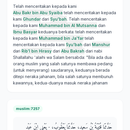
Telah menceritakan kepada kami
Abu Bakr bin Abu Syaiba
telah menceritakan kepada
kami
Ghundar
dari
Syu'bah
. Telah menceritakan
kepada kami
Muhammad bin Al Mutsanna
dan
Ibnu Basyar
keduanya berkata: telah menceritakan
kepada kami
Muhammad bin Ja'far
telah
menceritakan kepada kami
Syu'bah
dari
Manshur
dari
Rib'I bin Hirasy
dari
Abu Bakrah
dari nabi
Shallallahu 'alaihi wa Salam bersabda: "Bila ada dua
orang muslim yang salah satunya membawa pedang
(untuk menyerang) saudaranya, keduanya berada
ditepi neraka jahanam, bila salah satunya membunuh
kawannya, kedua-duanya masuk neraka jahanam
muslim:7257
حَدَّثَنَا قُتَيْبَةُ بْنُ سَعِيدٍ، حَدَّثَنَا يَعْقُوبُ، - يَعْنِي ابْنَ عَبْدِ