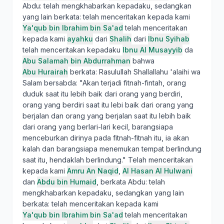
Abdu: telah mengkhabarkan kepadaku, sedangkan
yang lain berkata: telah menceritakan kepada kami
Ya'qub bin Ibrahim bin Sa'ad
telah menceritakan
kepada kami
ayahku
dari
Shalih
dari
Ibnu Syihab
telah menceritakan kepadaku
Ibnu Al Musayyib
da
Abu Salamah bin Abdurrahman
bahwa
Abu Hurairah
berkata: Rasulullah Shallallahu 'alaihi wa
Salam bersabda: "Akan terjadi fitnah-fintah, orang
duduk saat itu lebih baik dari orang yang berdiri,
orang yang berdiri saat itu lebi baik dari orang yang
berjalan dan orang yang berjalan saat itu lebih baik
dari orang yang berlari-lari kecil, barangsiapa
menceburkan dirinya pada fitnah-fitnah itu, ia akan
kalah dan barangsiapa menemukan tempat berlindung
saat itu, hendaklah berlindung." Telah menceritakan
kepada kami
Amru An Naqid
,
Al Hasan Al Hulwani
dan
Abdu bin Humaid
, berkata Abdu: telah
mengkhabarkan kepadaku, sedangkan yang lain
berkata: telah menceritakan kepada kami
Ya'qub bin Ibrahim bin Sa'ad
telah menceritakan