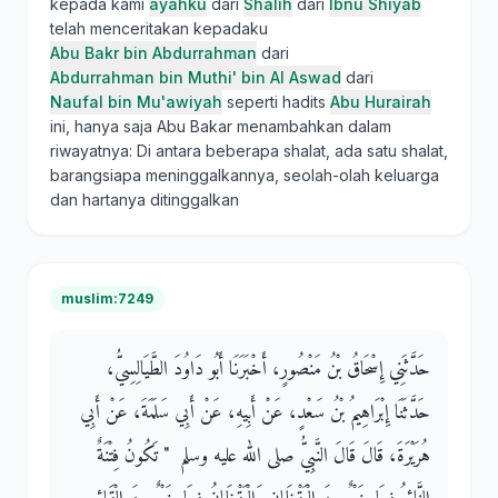
kepada kami
ayahku
dari
Shalih
dari
Ibnu Shiyab
telah menceritakan kepadaku
Abu Bakr bin Abdurrahman
dari
Abdurrahman bin Muthi' bin Al Aswad
dari
Naufal bin Mu'awiyah
seperti hadits
Abu Hurairah
ini, hanya saja Abu Bakar menambahkan dalam
riwayatnya: Di antara beberapa shalat, ada satu shalat,
barangsiapa meninggalkannya, seolah-olah keluarga
dan hartanya ditinggalkan
muslim:7249
حَدَّثَنِي إِسْحَاقُ بْنُ مَنْصُورٍ، أَخْبَرَنَا أَبُو دَاوُدَ الطَّيَالِسِيُّ،
حَدَّثَنَا إِبْرَاهِيمُ بْنُ سَعْدٍ، عَنْ أَبِيهِ، عَنْ أَبِي سَلَمَةَ، عَنْ أَبِي
هُرَيْرَةَ، قَالَ قَالَ النَّبِيُّ صلى الله عليه وسلم ‏ "‏ تَكُونُ فِتْنَةٌ