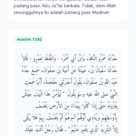
padang pasir. Abu Ja'far berkata: Tidak, demi Allah
sesungguhnya itu adalah padang pasir Madinah
muslim:7242
حَدَّثَنَا عَمْرٌو النَّاقِدُ، وَابْنُ أَبِي عُمَرَ، - وَاللَّفْظُ لِعَمْرٍو - قَالاَ
حَدَّثَنَا سُفْيَانُ بْنُ، عُيَيْنَةَ عَنْ أُمَيَّةَ بْنِ صَفْوَانَ، سَمِعَ جَدَّهُ
عَبْدَ اللَّهِ بْنَ صَفْوَانَ، يَقُولُ أَخْبَرَتْنِي حَفْصَةُ، أَنَّهَا سَمِعَتِ
النَّبِيَّ صلى الله عليه وسلم يَقُولُ ‏ "‏ لَيَؤُمَّنَّ هَذَا الْبَيْتَ جَيْشٌ
يَغْزُونَهُ حَتَّى إِذَا كَانُوا بِبَيْدَاءَ مِنَ الأَرْضِ يُخْسَفُ
بِأَوْسَطِهِمْ وَيُنَادِي أَوَّلُهُمْ آخِرَهُمْ ثُمَّ يُخْسَفُ بِهِمْ فَلاَ يَبْقَى
إِلاَّ الشَّرِيدُ الَّذِي يُخْبِرُ عَنْهُمْ ‏"‏ ‏.‏ فَقَالَ رَجُلٌ أَشْهَدُ عَلَيْكَ