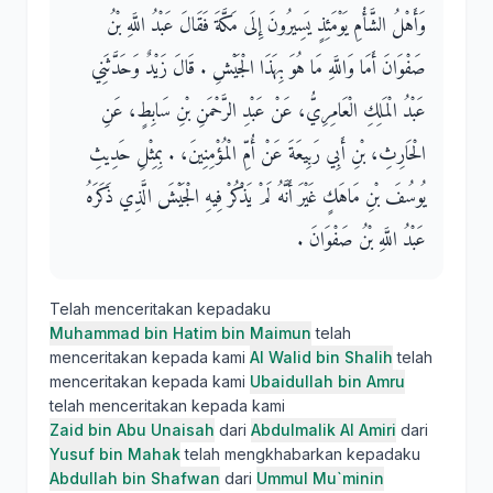
وَأَهْلُ الشَّأْمِ يَوْمَئِذٍ يَسِيرُونَ إِلَى مَكَّةَ فَقَالَ عَبْدُ اللَّهِ بْنُ
صَفْوَانَ أَمَا وَاللَّهِ مَا هُوَ بِهَذَا الْجَيْشِ ‏.‏ قَالَ زَيْدٌ وَحَدَّثَنِي
عَبْدُ الْمَلِكِ الْعَامِرِيُّ، عَنْ عَبْدِ الرَّحْمَنِ بْنِ سَابِطٍ، عَنِ
الْحَارِثِ، بْنِ أَبِي رَبِيعَةَ عَنْ أُمِّ الْمُؤْمِنِينَ، ‏.‏ بِمِثْلِ حَدِيثِ
يُوسُفَ بْنِ مَاهَكٍ غَيْرَ أَنَّهُ لَمْ يَذْكُرْ فِيهِ الْجَيْشَ الَّذِي ذَكَرَهُ
عَبْدُ اللَّهِ بْنُ صَفْوَانَ ‏.‏
Telah menceritakan kepadaku
Muhammad bin Hatim bin Maimun
telah
menceritakan kepada kami
Al Walid bin Shalih
telah
menceritakan kepada kami
Ubaidullah bin Amru
telah menceritakan kepada kami
Zaid bin Abu Unaisah
dari
Abdulmalik Al Amiri
dari
Yusuf bin Mahak
telah mengkhabarkan kepadaku
Abdullah bin Shafwan
dari
Ummul Mu`minin