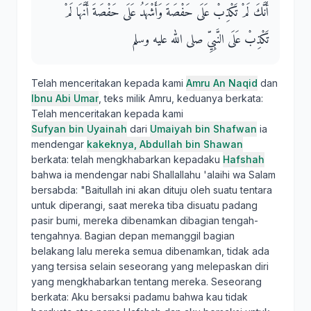
أَنَّكَ لَمْ تَكْذِبْ عَلَى حَفْصَةَ وَأَشْهَدُ عَلَى حَفْصَةَ أَنَّهَا لَمْ
تَكْذِبْ عَلَى النَّبِيِّ صلى الله عليه وسلم
Telah menceritakan kepada kami
Amru An Naqid
dan
Ibnu Abi Umar
, teks milik Amru, keduanya berkata:
Telah menceritakan kepada kami
Sufyan bin Uyainah
dari
Umaiyah bin Shafwan
ia
mendengar
kakeknya, Abdullah bin Shawan
berkata: telah mengkhabarkan kepadaku
Hafshah
bahwa ia mendengar nabi Shallallahu 'alaihi wa Salam
bersabda: "Baitullah ini akan dituju oleh suatu tentara
untuk diperangi, saat mereka tiba disuatu padang
pasir bumi, mereka dibenamkan dibagian tengah-
tengahnya. Bagian depan memanggil bagian
belakang lalu mereka semua dibenamkan, tidak ada
yang tersisa selain seseorang yang melepaskan diri
yang mengkhabarkan tentang mereka. Seseorang
berkata: Aku bersaksi padamu bahwa kau tidak