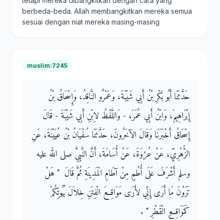
tetapi mereka dibangkitkan dengan cara yang
berbeda-beda. Allah membangkitkan mereka semua
sesuai dengan niat mereka masing-masing
muslim:7245
حَدَّثَنَا أَبُو بَكْرِ بْنُ أَبِي شَيْبَةَ، وَعَمْرٌو النَّاقِدُ، وَإِسْحَاقُ بْنُ
إِبْرَاهِيمَ، وَابْنُ أَبِي عُمَرَ، - وَاللَّفْظُ لاِبْنِ أَبِي شَيْبَةَ - قَالَ
إِسْحَاقُ أَخْبَرَنَا وَقَالَ الآخَرُونَ، حَدَّثَنَا سُفْيَانُ بْنُ عُيَيْنَةَ، عَنِ
الزُّهْرِيِّ، عَنْ عُرْوَةَ، عَنْ أُسَامَةَ، أَنَّ النَّبِيَّ صلى الله عليه
وسلم أَشْرَفَ عَلَى أُطُمٍ مِنْ آطَامِ الْمَدِينَةِ ثُمَّ قَالَ ‏ "‏ هَلْ
تَرَوْنَ مَا أَرَى إِنِّي لأَرَى مَوَاقِعَ الْفِتَنِ خِلاَلَ بُيُوتِكُمْ
كَمَوَاقِعِ الْقَطْرِ ‏"‏ ‏.‏