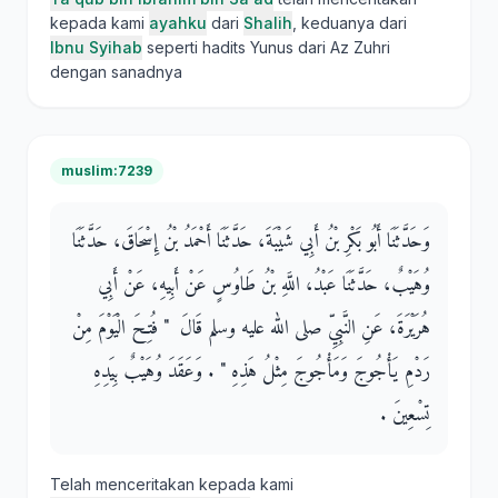
kepada kami
ayahku
dari
Shalih
, keduanya dari
Ibnu Syihab
seperti hadits Yunus dari Az Zuhri
dengan sanadnya
muslim:7239
وَحَدَّثَنَا أَبُو بَكْرِ بْنُ أَبِي شَيْبَةَ، حَدَّثَنَا أَحْمَدُ بْنُ إِسْحَاقَ، حَدَّثَنَا
وُهَيْبٌ، حَدَّثَنَا عَبْدُ، اللَّهِ بْنُ طَاوُسٍ عَنْ أَبِيهِ، عَنْ أَبِي
هُرَيْرَةَ، عَنِ النَّبِيِّ صلى الله عليه وسلم قَالَ ‏ "‏ فُتِحَ الْيَوْمَ مِنْ
رَدْمِ يَأْجُوجَ وَمَأْجُوجَ مِثْلُ هَذِهِ ‏"‏ ‏.‏ وَعَقَدَ وُهَيْبٌ بِيَدِهِ
تِسْعِينَ ‏.‏
Telah menceritakan kepada kami