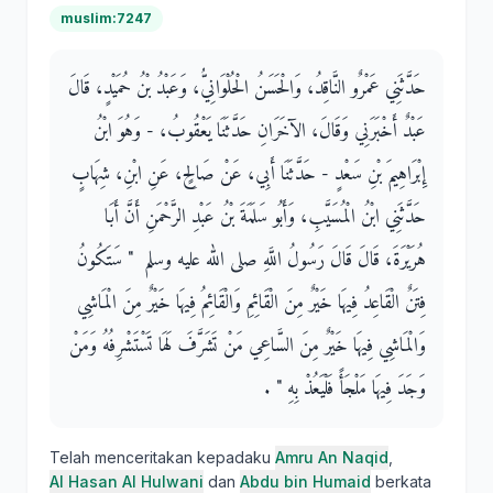
muslim:7247
حَدَّثَنِي عَمْرٌو النَّاقِدُ، وَالْحَسَنُ الْحُلْوَانِيُّ، وَعَبْدُ بْنُ حُمَيْدٍ، قَالَ
عَبْدٌ أَخْبَرَنِي وَقَالَ، الآخَرَانِ حَدَّثَنَا يَعْقُوبُ، - وَهُوَ ابْنُ
إِبْرَاهِيمَ بْنِ سَعْدٍ - حَدَّثَنَا أَبِي، عَنْ صَالِحٍ، عَنِ ابْنِ، شِهَابٍ
حَدَّثَنِي ابْنُ الْمُسَيَّبِ، وَأَبُو سَلَمَةَ بْنُ عَبْدِ الرَّحْمَنِ أَنَّ أَبَا
هُرَيْرَةَ، قَالَ قَالَ رَسُولُ اللَّهِ صلى الله عليه وسلم ‏ "‏ سَتَكُونُ
فِتَنٌ الْقَاعِدُ فِيهَا خَيْرٌ مِنَ الْقَائِمِ وَالْقَائِمُ فِيهَا خَيْرٌ مِنَ الْمَاشِي
وَالْمَاشِي فِيهَا خَيْرٌ مِنَ السَّاعِي مَنْ تَشَرَّفَ لَهَا تَسْتَشْرِفُهُ وَمَنْ
وَجَدَ فِيهَا مَلْجَأً فَلْيَعُذْ بِهِ ‏"‏ ‏.‏
Telah menceritakan kepadaku
Amru An Naqid
,
Al Hasan Al Hulwani
dan
Abdu bin Humaid
berkata