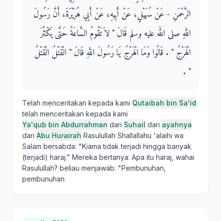
الرَّحْمَنِ - عَنْ سُهَيْلٍ، عَنْ أَبِيهِ، عَنْ أَبِي هُرَيْرَةَ، أَنَّ رَسُولَ
اللَّهِ صلى الله عليه وسلم قَالَ ‏"‏ لاَ تَقُومُ السَّاعَةُ حَتَّى يَكْثُرَ
الْهَرْجُ ‏"‏ ‏.‏ قَالُوا وَمَا الْهَرْجُ يَا رَسُولَ اللَّهِ قَالَ ‏"‏ الْقَتْلُ الْقَتْلُ
‏"‏ ‏.‏
Telah menceritakan kepada kami
Qutaibah bin Sa'id
telah menceritakan kepada kami
Ya'qub bin Abdurrahman
dari
Suhail
dari
ayahnya
dari
Abu Hurairah
Rasulullah Shallallahu 'alaihi wa
Salam bersabda: "Kiama tidak terjadi hingga banyak
(terjadi) haraj." Mereka bertanya: Apa itu haraj, wahai
Rasulullah? beliau menjawab: "Pembunuhan,
pembunuhan