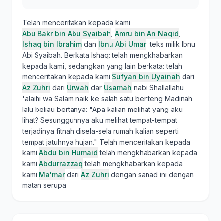
Telah menceritakan kepada kami
Abu Bakr bin Abu Syaibah
,
Amru bin An Naqid
,
Ishaq bin Ibrahim
dan
Ibnu Abi Umar
, teks milik Ibnu
Abi Syaibah. Berkata Ishaq: telah mengkhabarkan
kepada kami, sedangkan yang lain berkata: telah
menceritakan kepada kami
Sufyan bin Uyainah
dari
Az Zuhri
dari
Urwah
dar
Usamah
nabi Shallallahu
'alaihi wa Salam naik ke salah satu benteng Madinah
lalu beliau bertanya: "Apa kalian melihat yang aku
lihat? Sesungguhnya aku melihat tempat-tempat
terjadinya fitnah disela-sela rumah kalian seperti
tempat jatuhnya hujan." Telah menceritakan kepada
kami
Abdu bin Humaid
telah mengkhabarkan kepada
kami
Abdurrazzaq
telah mengkhabarkan kepada
kami
Ma'mar
dari
Az Zuhri
dengan sanad ini dengan
matan serupa