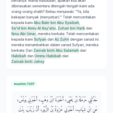
bertanya: Wahai Rasulullah, apakah kita akan
dibinasakan sementara ditengah-tengah kami ada
orang-orang shalih? Beliau menjawab: "Ya, bila
kekejian banyak (menyebar)." Telah menceritakan
kepada kami
Abu Bakr bin Abu Syaibah
,
Sa'id bin Amru Al Asy'atsi
,
Zuhair bin Harb
dan
Ibnu Abi Umar
, mereka berkata: Telah menceritakan
kepada kami
Sufyan
dari
Az Zuhri
dengan sanad ini.
mereka menambahkan dalam sanad Sufyan, mereka
berkata: Dari
Zainab binti Abu Salamah
dari
Habibah
dari
Ummu Habibah
dari
Zainab binti Jahsy
muslim:7237
حَدَّثَنِي حَرْمَلَةُ بْنُ يَحْيَى، أَخْبَرَنَا ابْنُ وَهْبٍ، أَخْبَرَنِي يُونُسُ،
عَنِ ابْنِ شِهَابٍ، أَخْبَرَنِي عُرْوَةُ بْنُ الزُّبَيْرِ، أَنَّ زَيْنَبَ بِنْتَ