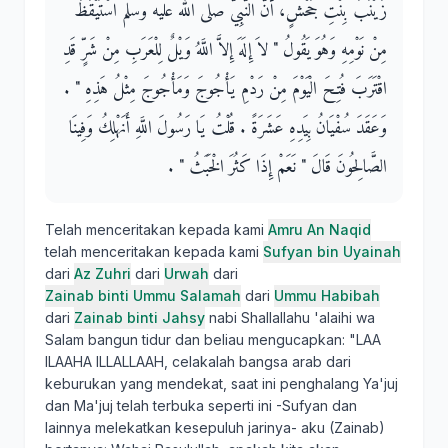
زَيْنَبَ بِنْتِ جَحْشٍ، أَنَّ النَّبِيَّ صلى الله عليه وسلم اسْتَيْقَظَ
مِنْ نَوْمِهِ وَهُوَ يَقُولُ ‏"‏ لاَ إِلَهَ إِلاَّ اللَّهُ وَيْلٌ لِلْعَرَبِ مِنْ شَرٍّ قَدِ
اقْتَرَبَ فُتِحَ الْيَوْمَ مِنْ رَدْمِ يَأْجُوجَ وَمَأْجُوجَ مِثْلُ هَذِهِ ‏"‏ ‏.‏
وَعَقَدَ سُفْيَانُ بِيَدِهِ عَشَرَةً ‏.‏ قُلْتُ يَا رَسُولَ اللَّهِ أَنَهْلِكُ وَفِينَا
الصَّالِحُونَ قَالَ ‏"‏ نَعَمْ إِذَا كَثُرَ الْخَبَثُ ‏"‏ ‏.‏
Telah menceritakan kepada kami
Amru An Naqid
telah menceritakan kepada kami
Sufyan bin Uyainah
dari
Az Zuhri
dari
Urwah
dari
Zainab binti Ummu Salamah
dari
Ummu Habibah
dari
Zainab binti Jahsy
nabi Shallallahu 'alaihi wa
Salam bangun tidur dan beliau mengucapkan: "LAA
ILAAHA ILLALLAAH, celakalah bangsa arab dari
keburukan yang mendekat, saat ini penghalang Ya'juj
dan Ma'juj telah terbuka seperti ini -Sufyan dan
lainnya melekatkan kesepuluh jarinya- aku (Zainab)