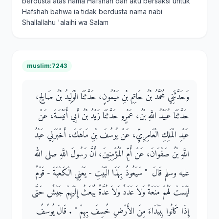
berdusta atas nama Hafshah dan aku bersaksi untuk
Hafshah bahwa ia tidak berdusta nama nabi
Shallallahu 'alaihi wa Salam
muslim:7243
وَحَدَّثَنِي مُحَمَّدُ بْنُ حَاتِمِ بْنِ مَيْمُونٍ، حَدَّثَنَا الْوَلِيدُ بْنُ صَالِحٍ،
حَدَّثَنَا عُبَيْدُ اللَّهِ بْنُ، عَمْرٍو حَدَّثَنَا زَيْدُ بْنُ أَبِي أُنَيْسَةَ، عَنْ
عَبْدِ الْمَلِكِ الْعَامِرِيِّ، عَنْ يُوسُفَ بْنِ مَاهَكَ، أَخْبَرَنِي عَبْدُ
اللَّهِ بْنُ صَفْوَانَ، عَنْ أُمِّ الْمُؤْمِنِينَ، أَنَّ رَسُولَ اللَّهِ صلى الله
عليه وسلم قَالَ ‏ "‏ سَيَعُوذُ بِهَذَا الْبَيْتِ - يَعْنِي الْكَعْبَةَ - قَوْمٌ
لَيْسَتْ لَهُمْ مَنَعَةٌ وَلاَ عَدَدٌ وَلاَ عُدَّةٌ يُبْعَثُ إِلَيْهِمْ جَيْشٌ حَتَّى
إِذَا كَانُوا بِبَيْدَاءَ مِنَ الأَرْضِ خُسِفَ بِهِمْ ‏"‏ ‏.‏ قَالَ يُوسُفُ