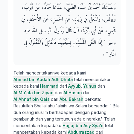
وَحَدَّثَنَاهُ أَحْمَدُ بْنُ عَبْدَةَ الضَّبِّيُّ، حَدَّثَنَا حَمَّادٌ، عَنْ أَيُّوبَ،
وَيُونُسَ، وَالْمُعَلَّى بْنِ زِيَادٍ، عَنِ الْحَسَنِ، عَنِ الأَحْنَفِ بْنِ
قَيْسٍ، عَنْ أَبِي بَكْرَةَ، قَالَ قَالَ رَسُولُ اللَّهِ صلى الله عليه
وسلم ‏ "‏ إِذَا الْتَقَى الْمُسْلِمَانِ بِسَيْفَيْهِمَا فَالْقَاتِلُ وَالْمَقْتُولُ فِي
النَّارِ ‏"‏ ‏.‏
Telah menceritakannya kepada kami
Ahmad bin Abdah Adh Dhabi
telah menceritakan
kepada kami
Hammad
dari
Ayyub
,
Yunus
dan
Al Mu'ala bin Ziyad
dari
Al Hasan
dari
Al Ahnaf bin Qais
dari
Abu Bakrah
berkata:
Rasulullah Shallallahu 'alaihi wa Salam bersabda: " Bila
dua orang muslim berhadapan dengan pedang,
pembunuh dan yang terbunuh ada dineraka." Telah
menceritakan kepadaku
Hajjaj bin Asy Sya'ir
telah
menceritakan kepada kami
Abdurrazzaq
dari