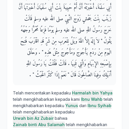
أَبِي سَلَمَةَ، أَخْبَرَتْهُ أَنَّ أُمَّ حَبِيبَةَ بِنْتَ أَبِي سُفْيَانَ أَخْبَرَتْهَا أَنَّ
زَيْنَبَ بِنْتَ جَحْشٍ زَوْجَ النَّبِيِّ صلى الله عليه وسلم قَالَتْ
خَرَجَ رَسُولُ اللَّهِ صلى الله عليه وسلم يَوْمًا فَزِعًا مُحْمَرًّا وَجْهُهُ
يَقُولُ ‏"‏ لاَ إِلَهَ إِلاَّ اللَّهُ وَيْلٌ لِلْعَرَبِ مِنْ شَرٍّ قَدِ اقْتَرَبَ فُتِحَ
الْيَوْمَ مِنْ رَدْمِ يَأْجُوجَ وَمَأْجُوجَ مِثْلُ هَذِهِ ‏"‏ ‏.‏ وَحَلَّقَ
بِإِصْبَعِهِ الإِبْهَامِ وَالَّتِي تَلِيهَا ‏.‏ قَالَتْ فَقُلْتُ يَا رَسُولَ اللَّهِ
أَنَهْلِكُ وَفِينَا الصَّالِحُونَ قَالَ ‏"‏ نَعَمْ إِذَا كَثُرَ الْخَبَثُ ‏"‏ ‏.‏
Telah menceritakan kepadaku
Harmalah bin Yahya
telah mengkhabarkan kepada kami
Ibnu Wahb
telah
mengkhabarkan kepadaku
Yunus
dari
Ibnu Syihab
telah mengkhabarkan kepadaku
Urwah bin Az Zubair
bahwa
Zainab binti Abu Salamah
telah mengkhabarkan