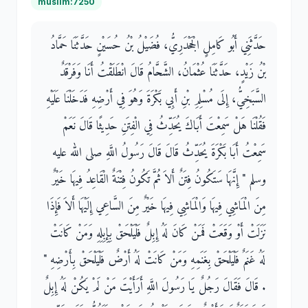
muslim:7250
حَدَّثَنِي أَبُو كَامِلٍ الْجَحْدَرِيُّ، فُضَيْلُ بْنُ حُسَيْنٍ حَدَّثَنَا حَمَّادُ
بْنُ زَيْدٍ، حَدَّثَنَا عُثْمَانُ، الشَّحَّامُ قَالَ انْطَلَقْتُ أَنَا وَفَرْقَدٌ
السَّبَخِيُّ، إِلَى مُسْلِمِ بْنِ أَبِي بَكْرَةَ وَهُوَ فِي أَرْضِهِ فَدَخَلْنَا عَلَيْهِ
فَقُلْنَا هَلْ سَمِعْتَ أَبَاكَ يُحَدِّثُ فِي الْفِتَنِ حَدِيثًا قَالَ نَعَمْ
سَمِعْتُ أَبَا بَكْرَةَ يُحَدِّثُ قَالَ قَالَ رَسُولُ اللَّهِ صلى الله عليه
وسلم ‏"‏ إِنَّهَا سَتَكُونُ فِتَنٌ أَلاَ ثُمَّ تَكُونُ فِتْنَةٌ الْقَاعِدُ فِيهَا خَيْرٌ
مِنَ الْمَاشِي فِيهَا وَالْمَاشِي فِيهَا خَيْرٌ مِنَ السَّاعِي إِلَيْهَا أَلاَ فَإِذَا
نَزَلَتْ أَوْ وَقَعَتْ فَمَنْ كَانَ لَهُ إِبِلٌ فَلْيَلْحَقْ بِإِبِلِهِ وَمَنْ كَانَتْ
لَهُ غَنَمٌ فَلْيَلْحَقْ بِغَنَمِهِ وَمَنْ كَانَتْ لَهُ أَرْضٌ فَلْيَلْحَقْ بِأَرْضِهِ ‏"‏
‏.‏ قَالَ فَقَالَ رَجُلٌ يَا رَسُولَ اللَّهِ أَرَأَيْتَ مَنْ لَمْ يَكُنْ لَهُ إِبِلٌ