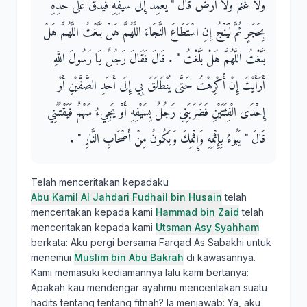
وَلاَ غَنَمٌ وَلاَ أَرْضٌ قَالَ ‏"‏ يَعْمِدُ إِلَى سَيْفِهِ فَيَدُقُّ عَلَى حَدِّهِ
بِحَجَرٍ ثُمَّ لْيَنْجُ إِنِ اسْتَطَاعَ النَّجَاءَ اللَّهُمَّ هَلْ بَلَّغْتُ اللَّهُمَّ هَلْ
بَلَّغْتُ اللَّهُمَّ هَلْ بَلَّغْتُ ‏"‏ ‏.‏ قَالَ فَقَالَ رَجُلٌ يَا رَسُولَ اللَّهِ
أَرَأَيْتَ إِنْ أُكْرِهْتُ حَتَّى يُنْطَلَقَ بِي إِلَى أَحَدِ الصَّفَّيْنِ أَوْ
إِحْدَى الْفِئَتَيْنِ فَضَرَبَنِي رَجُلٌ بِسَيْفِهِ أَوْ يَجِيءُ سَهْمٌ فَيَقْتُلُنِي
قَالَ ‏"‏ يَبُوءُ بِإِثْمِهِ وَإِثْمِكَ وَيَكُونُ مِنْ أَصْحَابِ النَّارِ ‏"‏ ‏.‏
Telah menceritakan kepadaku
Abu Kamil Al Jahdari Fudhail bin Husain
telah
menceritakan kepada kami
Hammad bin Zaid
telah
menceritakan kepada kami
Utsman Asy Syahham
berkata: Aku pergi bersama Farqad As Sabakhi untuk
menemui
Muslim bin Abu Bakrah
di kawasannya.
Kami memasuki kediamannya lalu kami bertanya:
Apakah kau mendengar ayahmu menceritakan suatu
hadits tentang tentang fitnah? Ia menjawab: Ya, aku