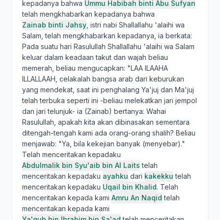
kepadanya bahwa
Ummu Habibah binti Abu Sufyan
telah mengkhabarkan kepadanya bahwa
Zainab binti Jahsy
, istri nabi Shallallahu 'alaihi wa
Salam, telah mengkhabarkan kepadanya, ia berkata:
Pada suatu hari Rasulullah Shallallahu 'alaihi wa Salam
keluar dalam keadaan takut dan wajah beliau
memerah, beliau mengucapkan: "LAA ILAAHA
ILLALLAAH, celakalah bangsa arab dari keburukan
yang mendekat, saat ini penghalang Ya'juj dan Ma'juj
telah terbuka seperti ini -beliau melekatkan jari jempol
dan jari telunjuk- ia (Zainab) bertanya: Wahai
Rasulullah, apakah kita akan dibinasakan sementara
ditengah-tengah kami ada orang-orang shalih? Beliau
menjawab: "Ya, bila kekejian banyak (menyebar)."
Telah menceritakan kepadaku
Abdulmalik bin Syu'aib bin Al Laits
telah
menceritakan kepadaku
ayahku
dari
kakekku
telah
menceritakan kepadaku
Uqail bin Khalid
. Telah
menceritakan kepada kami
Amru An Naqid
telah
menceritakan kepada kami
Ya'qub bin Ibrahim bin Sa'ad
telah menceritakan