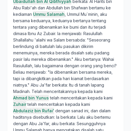
Ubaidullah bin Al Qibthiyyah
berkata: Al Harits bin
Abu Rabi'ah dan Abdullah bin Shafwan bertamu ke
kediaman
Ummu Salamah
, Ummul Mu`minin, aku
bersama keduanya, keduanya bertanya tentang
tentara yang dibenamkan ke bumi dan itu terjadi
dimasa Ibnu Az Zubair. Ia menjawab: Rasulullah
Shallallahu 'alaihi wa Salam bersabda: "Seseorang
berlindung di baitulah lalu pasukan dikirim
menemuinya, mereka berada disalah satu padang
pasir lalu mereka dibenamkan." Aku bertanya: Wahai
Rasulullah, lalu bagaimana dengan orang yang benci?
Beliau menjawab: "Ia dibenamkan bersama mereka,
tapi ia dibangkitkan pada hari kiamat berdasarkan
niatnya." Abu Ja'far berkata: Itu di tanah lapang
Madinah. Telah menceritakannya kepada kami
Ahmad bin Yunus
telah menceritakan kepada kami
Zuhair
telah menceritakan kepada kami
Abdulaziz bin Rufai'
dengan sanad ini, dan dalam
haditsnya disebutkan: Ia berkata: Lalu aku bertemu
dengan Abu Ja'far, aku berkata: Sesungguhnya
Ummu Salamah hanya mengatakan disalah satu