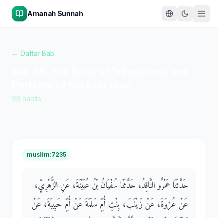
Amanah Sunnah
← Daftar Bab
Bab
54
:
The Book of Tribulations and
Portents of the Last Hour
99
hadits
muslim:7235
حَدَّثَنَا عَمْرٌو النَّاقِدُ، حَدَّثَنَا سُفْيَانُ بْنُ عُيَيْنَةَ، عَنِ الزُّهْرِيِّ،
عَنْ عُرْوَةَ، عَنْ زَيْنَبَ، بِنْتِ أُمِّ سَلَمَةَ عَنْ أُمِّ حَبِيبَةَ، عَنْ