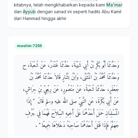
kitabnya, telah mengkhabarkan kepada kami
Ma'mar
dari
Ayyub
dengan sanad ini seperti hadits Abu Kamil
dari Hammad hingga akhir
muslim:7255
وَحَدَّثَنَا أَبُو بَكْرِ بْنُ أَبِي شَيْبَةَ، حَدَّثَنَا غُنْدَرٌ، عَنْ شُعْبَةَ، ح
وَحَدَّثَنَا مُحَمَّدُ بْنُ الْمُثَنَّى، وَابْنُ بَشَّارٍ قَالاَ حَدَّثَنَا مُحَمَّدُ بْنُ
جَعْفَرٍ، حَدَّثَنَا شُعْبَةُ، عَنْ مَنْصُورٍ، عَنْ رِبْعِيِّ بْنِ حِرَاشٍ،
عَنْ أَبِي بَكْرَةَ، عَنِ النَّبِيِّ صلى الله عليه وسلم قَالَ ‏ "‏ إِذَا
الْمُسْلِمَانِ حَمَلَ أَحَدُهُمَا عَلَى أَخِيهِ السِّلاَحَ فَهُمَا فِي جُرُفِ
جَهَنَّمَ فَإِذَا قَتَلَ أَحَدُهُمَا صَاحِبَهُ دَخَلاَهَا جَمِيعًا ‏"‏ ‏.‏