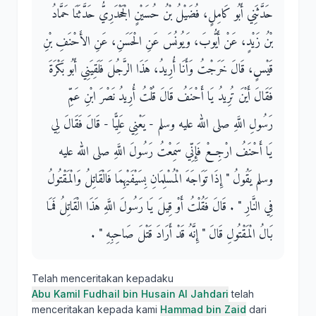
حَدَّثَنِي أَبُو كَامِلٍ، فُضَيْلُ بْنُ حُسَيْنٍ الْجَحْدَرِيُّ حَدَّثَنَا حَمَّادُ
بْنُ زَيْدٍ، عَنْ أَيُّوبَ، وَيُونُسَ عَنِ الْحَسَنِ، عَنِ الأَحْنَفِ بْنِ
قَيْسٍ، قَالَ خَرَجْتُ وَأَنَا أُرِيدُ، هَذَا الرَّجُلَ فَلَقِيَنِي أَبُو بَكْرَةَ
فَقَالَ أَيْنَ تُرِيدُ يَا أَحْنَفُ قَالَ قُلْتُ أُرِيدُ نَصْرَ ابْنِ عَمِّ
رَسُولِ اللَّهِ صلى الله عليه وسلم - يَعْنِي عَلِيًّا - قَالَ فَقَالَ لِي
يَا أَحْنَفُ ارْجِعْ فَإِنِّي سَمِعْتُ رَسُولَ اللَّهِ صلى الله عليه
وسلم يَقُولُ ‏"‏ إِذَا تَوَاجَهَ الْمُسْلِمَانِ بِسَيْفَيْهِمَا فَالْقَاتِلُ وَالْمَقْتُولُ
فِي النَّارِ ‏"‏ ‏.‏ قَالَ فَقُلْتُ أَوْ قِيلَ يَا رَسُولَ اللَّهِ هَذَا الْقَاتِلُ فَمَا
بَالُ الْمَقْتُولِ قَالَ ‏"‏ إِنَّهُ قَدْ أَرَادَ قَتْلَ صَاحِبِهِ ‏"‏ ‏.‏
Telah menceritakan kepadaku
Abu Kamil Fudhail bin Husain Al Jahdari
telah
menceritakan kepada kami
Hammad bin Zaid
dari