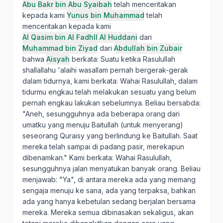
Abu Bakr bin Abu Syaibah
telah menceritakan
kepada kami
Yunus bin Muhammad
telah
menceritakan kepada kami
Al Qasim bin Al Fadhll Al Huddani
dari
Muhammad bin Ziyad
dari
Abdullah bin Zubair
bahwa
Aisyah
berkata: Suatu ketika Rasulullah
shallallahu 'alaihi wasallam pernah bergerak-gerak
dalam tidurnya, kami berkata: Wahai Rasulullah, dalam
tidurmu engkau telah melakukan sesuatu yang belum
pernah engkau lakukan sebelumnya. Beliau bersabda:
"Aneh, sesungguhnya ada beberapa orang dari
umatku yang menuju Baitullah (untuk menyerang)
seseorang Quraisy yang berlindung ke Baitullah. Saat
mereka telah sampai di padang pasir, merekapun
dibenamkan." Kami berkata: Wahai Rasulullah,
sesungguhnya jalan menyatukan banyak orang. Beliau
menjawab: "Ya", di antara mereka ada yang memang
sengaja menuju ke sana, ada yang terpaksa, bahkan
ada yang hanya kebetulan sedang berjalan bersama
mereka. Mereka semua dibinasakan sekaligus, akan