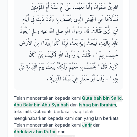
اللَّهِ بْنُ صَفْوَانَ وَأَنَا مَعَهُمَا، عَلَى أُمِّ سَلَمَةَ أُمِّ الْمُؤْمِنِينَ
فَسَأَلاَهَا عَنِ الْجَيْشِ الَّذِي يُخْسَفُ بِهِ وَكَانَ ذَلِكَ فِي أَيَّامِ
ابْنِ الزُّبَيْرِ فَقَالَتْ قَالَ رَسُولُ اللَّهِ صلى الله عليه وسلم ‏"‏ يَعُوذُ
عَائِذٌ بِالْبَيْتِ فَيُبْعَثُ إِلَيْهِ بَعْثٌ فَإِذَا كَانُوا بِبَيْدَاءَ مِنَ الأَرْضِ
خُسِفَ بِهِمْ ‏"‏ ‏.‏ فَقُلْتُ يَا رَسُولَ اللَّهِ فَكَيْفَ بِمَنْ كَانَ
كَارِهًا قَالَ ‏"‏ يُخْسَفُ بِهِ مَعَهُمْ وَلَكِنَّهُ يُبْعَثُ يَوْمَ الْقِيَامَةِ عَلَى
نِيَّتِهِ ‏"‏ ‏.‏ وَقَالَ أَبُو جَعْفَرٍ هِيَ بَيْدَاءُ الْمَدِينَةِ ‏.‏
Telah menceritakan kepada kami
Qutaibah bin Sa'id
,
Abu Bakr bin Abu Syaibah
dan
Ishaq bin Ibrahim
,
teks milik Qutaibah, berkata Ishaq: telah
mengkhabarkan kepada kami dan yang lain berkata:
Telah menceritakan kepada kami
Jarir
dari
Abdulaziz bin Rufai'
dari