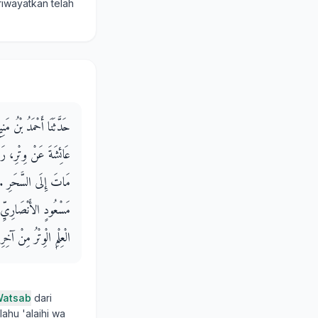
iwayatkan telah
حَدَّثَنَا أَحْمَدُ بْنُ م
عَائِشَةَ عَنْ وِتْرِ، رَس
مَاتَ إِلَى السَّحَرِ ‏.‏
مَسْعُودٍ الأَنْصَارِيِّ
الْعِلْمِ الْوِتْرُ مِنْ آخِرِ 
Watsab
dari
lahu 'alaihi wa