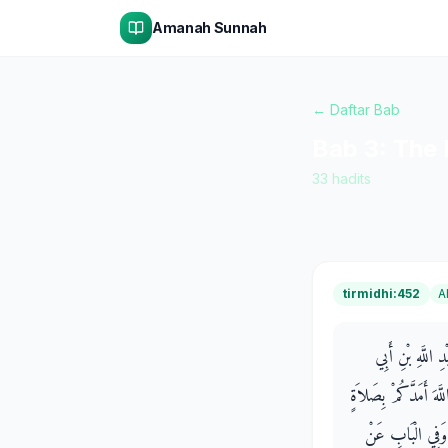
Amanah Sunnah
← Daftar Bab
Bab
3
:
The 
33
hadits
tirmidhi:452
A
 اللَّهِ بْنِ أَبِي
َهَ أَمَدَّكُمْ بِصَلاَةٍ
لَ وَفِي الْبَابِ عَنْ