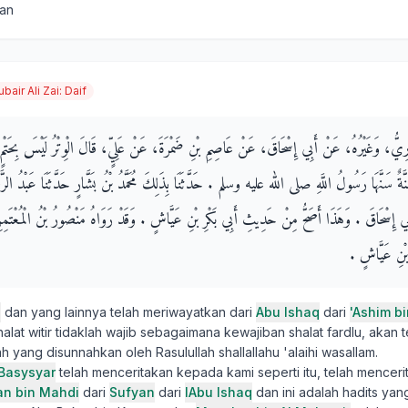
san
ubair Ali Zai
:
Daif
ِيُّ، وَغَيْرُهُ، عَنْ أَبِي إِسْحَاقَ، عَنْ عَاصِمِ بْنِ ضَمْرَةَ، عَنْ عَلِيٍّ، قَالَ الْوِتْرُ لَيْسَ بِحَتْمٍ ك
َّةٌ سَنَّهَا رَسُولُ اللَّهِ صلى الله عليه وسلم ‏.‏ حَدَّثَنَا بِذَلِكَ مُحَمَّدُ بْنُ بَشَّارٍ حَدَّثَنَا عَبْدُ الرَّح
إِسْحَاقَ ‏.‏ وَهَذَا أَصَحُّ مِنْ حَدِيثِ أَبِي بَكْرِ بْنِ عَيَّاشٍ ‏.‏ وَقَدْ رَوَاهُ مَنْصُورُ بْنُ الْمُعْتَمِ
 بْنِ عَيَّاشٍ ‏.‏
i
dan yang lainnya telah meriwayatkan dari
Abu Ishaq
dari
'Ashim b
alat witir tidaklah wajib sebagaimana kewajiban shalat fardlu, akan t
yang disunnahkan oleh Rasulullah shallallahu 'alaihi wasallam.
Basysyar
telah menceritakan kepada kami seperti itu, telah mencer
n bin Mahdi
dari
Sufyan
dari
IAbu Ishaq
dan ini adalah hadits yan