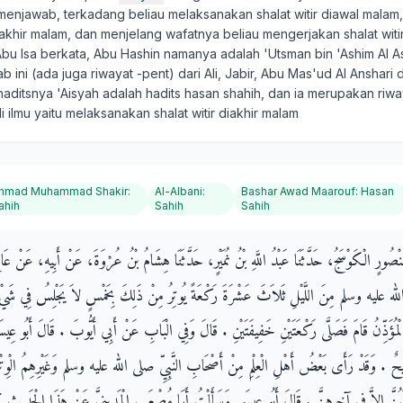
 menjawab, terkadang beliau melaksanakan shalat witir diawal malam
akhir malam, dan menjelang wafatnya beliau mengerjakan shalat witi
Abu Isa berkata, Abu Hashin namanya adalah 'Utsman bin 'Ashim Al A
b ini (ada juga riwayat -pent) dari Ali, Jabir, Abu Mas'ud Al Anshari
haditsnya 'Aisyah adalah hadits hasan shahih, dan ia merupakan riway
i ilmu yaitu melaksanakan shalat witir diakhir malam
hmad Muhammad Shakir
:
Al-Albani
:
Bashar Awad Maarouf
:
Hasan
ahih
Sahih
Sahih
َنْصُورٍ الْكَوْسَجُ، حَدَّثَنَا عَبْدُ اللَّهِ بْنُ نُمَيْرٍ، حَدَّثَنَا هِشَامُ بْنُ عُرْوَةَ، عَنْ أَبِيهِ، عَنْ ع
له عليه وسلم مِنَ اللَّيْلِ ثَلاَثَ عَشْرَةَ رَكْعَةً يُوتِرُ مِنْ ذَلِكَ بِخَمْسٍ لاَ يَجْلِسُ فِي شَيْءٍ م
 الْمُؤَذِّنُ قَامَ فَصَلَّى رَكْعَتَيْنِ خَفِيفَتَيْنِ ‏.‏ قَالَ وَفِي الْبَابِ عَنْ أَبِي أَيُّوبَ ‏.‏ قَالَ أَبُو 
.‏ وَقَدْ رَأَى بَعْضُ أَهْلِ الْعِلْمِ مِنْ أَصْحَابِ النَّبِيِّ صلى الله عليه وسلم وَغَيْرِهِمُ الْوِتْرَ 
ُنَّ إِلاَّ فِي آخِرِهِنَّ ‏.‏ قَالَ أَبُو عِيسَى وَسَأَلْتُ أَبَا مُصْعَبٍ الْمَدِينِيَّ عَنْ هَذَا الْحَدِيثِ 