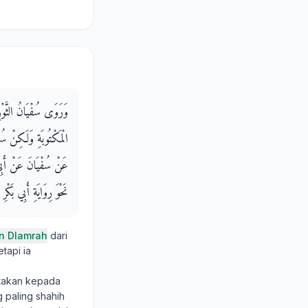
وَرَوَى سُفْيَانُ الثَّوْر
الْمَكْتُوبَةِ وَلَكِنْ سُن
عَنْ سُفْيَانَ عَنْ أَبِي 
نَحْوَ رِوَايَةِ أَبِي بَكْرِ
in Dlamrah
dari
etapi ia
itakan kepada
g paling shahih