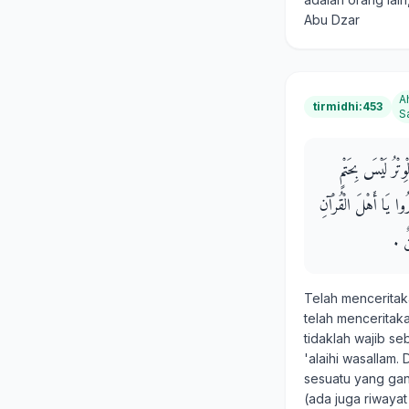
Abu Dzar
A
tirmidhi:453
S
تْرُ لَيْسَ بِحَتْمٍ
ُوا يَا أَهْلَ الْقُرْآنِ
 ‏.‏
Telah mencerita
telah mencerita
tidaklah wajib se
'alaihi wasallam.
sesuatu yang ganj
(ada juga riwayat