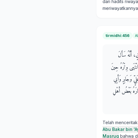
dari hadits riway
meriwayatkannya
tirmidhi:456
A
، أَنَّهُ سَأَلَ
نْتَهَى وِتْرُهُ حِينَ
ٍّ وَجَابِرٍ وَأَبِي
ارَهُ بَعْضُ أَهْلِ
Telah mencerita
Abu Bakar bin '
Masruq
bahwa d