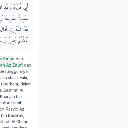
أَبِي هُرَيْرَةَ وَعَبْدِ
حَدِيثُ خَارِجَةَ بْنِ ح
هَذَا الْحَدِيثِ فَقَالَ عَ
بَعْضُهُمْ جَمِيلُ بْنُ بَ
in Sa'ad
dari
ah Az Zaufi
dari
 "Sesungguhnya
tu shalat witir,
wi) berkata, dalam
bu Bashrah Al
 Kharijah bin
in Abu Habib,
bin Rasyid Az
 bin Bashrah,
hrah Al Ghifari
g anak saudara