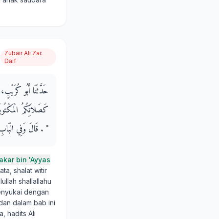
Zubair Ali Zai
:
Daif
حَدَّثَنَا أَبُو كُرَيْبٍ، 
كَصَلاَتِكُمُ الْمَكْتُوبَ
‏"‏ ‏.‏ قَالَ وَفِي الْبَ
akar bin 'Ayyas
ta, shalat witir
ullah shallallahu
 menyukai dengan
 dan dalam bab ini
, hadits Ali