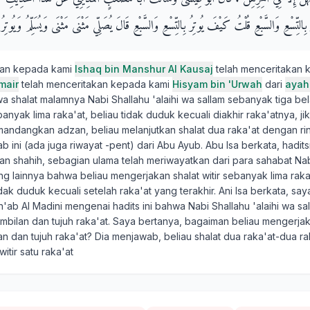
تِّسْعِ وَالسَّبْعِ قُلْتُ كَيْفَ يُوتِرُ بِالتِّسْعِ وَالسَّبْعِ قَالَ يُصَلِّي مَثْنَى مَثْنَى وَيُسَلِّمُ وَيُوتِرُ ب
kan kepada kami
Ishaq bin Manshur Al Kausaj
telah menceritakan 
mair
telah menceritakan kepada kami
Hisyam bin 'Urwah
dari
ayah
a shalat malamnya Nabi Shallahu 'alaihi wa sallam sebanyak tiga bel
banyak lima raka'at, beliau tidak duduk kecuali diakhir raka'atnya, j
ndangkan adzan, beliau melanjutkan shalat dua raka'at dengan rin
b ini (ada juga riwayat -pent) dari Abu Ayub. Abu Isa berkata, hadit
an shahih, sebagian ulama telah meriwayatkan dari para sahabat Nabi
ng lainnya bahwa beliau mengerjakan shalat witir sebanyak lima rak
idak duduk kecuali setelah raka'at yang terakhir. Ani Isa berkata, sa
ab Al Madini mengenai hadits ini bahwa Nabi Shallahu 'alaihi wa s
mbilan dan tujuh raka'at. Saya bertanya, bagaiman beliau mengerjaka
n dan tujuh raka'at? Dia menjawab, beliau shalat dua raka'at-dua r
itir satu raka'at