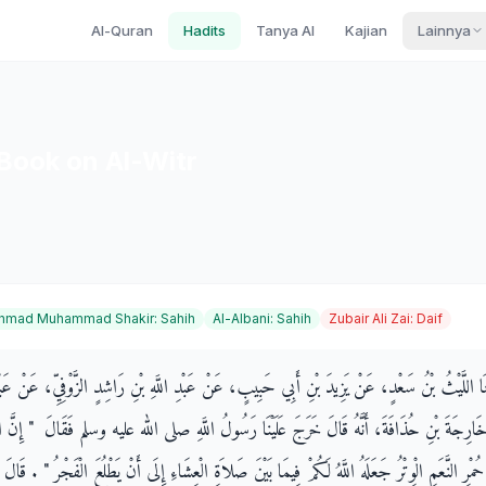
Al-Quran
Hadits
Tanya AI
Kajian
Lainnya
Book on Al-Witr
hmad Muhammad Shakir
:
Sahih
Al-Albani
:
Sahih
Zubair Ali Zai
:
Daif
َثَنَا اللَّيْثُ بْنُ سَعْدٍ، عَنْ يَزِيدَ بْنِ أَبِي حَبِيبٍ، عَنْ عَبْدِ اللَّهِ بْنِ رَاشِدٍ الزَّوْفِيِّ، عَنْ عَبْدِ
 خَارِجَةَ بْنِ حُذَافَةَ، أَنَّهُ قَالَ خَرَجَ عَلَيْنَا رَسُولُ اللَّهِ صلى الله عليه وسلم فَقَالَ ‏ "‏ إِنَّ اللّ
ْرِ النَّعَمِ الْوِتْرُ جَعَلَهُ اللَّهُ لَكُمْ فِيمَا بَيْنَ صَلاَةِ الْعِشَاءِ إِلَى أَنْ يَطْلُعَ الْفَجْرُ ‏"‏ ‏.‏ قَا