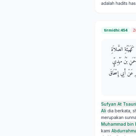
adalah hadits ha
tirmidhi:454
Z
َهَيْئَةِ الصَّلاَةِ
ْمَنِ بْنُ مَهْدِيٍّ
رِ عَنْ أَبِي إِسْحَاقَ
Sufyan At Tsaur
Ali
dia berkata, sh
merupakan sunnah 
Muhammad bin 
kami
Abdurrahma