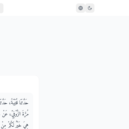
حَدَّثَنَا قُتَيْبَةُ، حَدّ
مُرَّةَ الزَّوْفِيِّ، عَنْ
هِيَ خَيْرٌ لَكُمْ مِنْ حُم