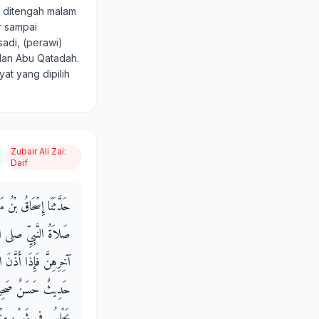
, ditengah malam
r sampai
sadi, (perawi)
 dan Abu Qatadah.
at yang dipilih
Zubair Ali Zai
:
Daif
حَدَّثَنَا إِسْحَاقُ بْنُ م
صَلاَةُ النَّبِيِّ صلى ال
آخِرِهِنَّ فَإِذَا أَذَّنَ
حَدِيثٌ حَسَنٌ صَحِيحٌ ‏
يَجْلِسُ فِي شَيْءٍ مِنْه