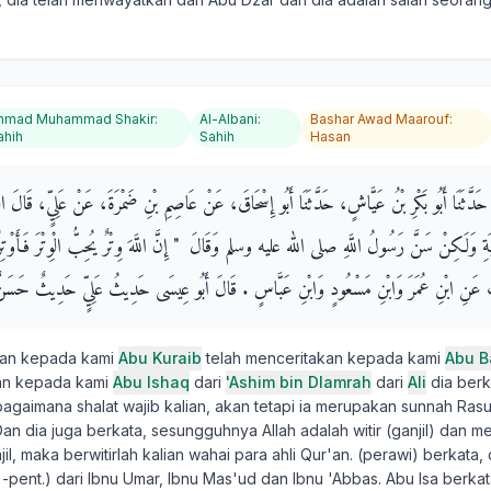
hmad Muhammad Shakir
:
Al-Albani
:
Bashar Awad Maarouf
:
ahih
Sahih
Hasan
حَدَّثَنَا أَبُو بَكْرِ بْنُ عَيَّاشٍ، حَدَّثَنَا أَبُو إِسْحَاقَ، عَنْ عَاصِمِ بْنِ ضَمْرَةَ، عَنْ عَلِيٍّ، قَالَ الْوِ
ةِ وَلَكِنْ سَنَّ رَسُولُ اللَّهِ صلى الله عليه وسلم وَقَالَ ‏ "‏ إِنَّ اللَّهَ وِتْرٌ يُحِبُّ الْوِتْرَ فَأَوْتِر
ابِ عَنِ ابْنِ عُمَرَ وَابْنِ مَسْعُودٍ وَابْنِ عَبَّاسٍ ‏.‏ قَالَ أَبُو عِيسَى حَدِيثُ عَلِيٍّ حَدِيثٌ حَسَنٌ
kan kepada kami
Abu Kuraib
telah menceritakan kepada kami
Abu B
kan kepada kami
Abu Ishaq
dari
'Ashim bin Dlamrah
dari
Ali
dia berka
bagaimana shalat wajib kalian, akan tetapi ia merupakan sunnah Rasul
 Dan dia juga berkata, sesungguhnya Allah adalah witir (ganjil) dan
il, maka berwitirlah kalian wahai para ahli Qur'an. (perawi) berkata,
 -pent.) dari Ibnu Umar, Ibnu Mas'ud dan Ibnu 'Abbas. Abu Isa berkata