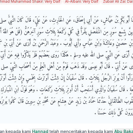
hmad Muhammad Shakir
:
Very Daif
Al-Albani
:
Very Daif
Zubair Ali Zai
:
Dai
َثَنَا أَبُو بَكْرِ بْنُ عَيَّاشٍ، عَنْ أَبِي إِسْحَاقَ، عَنِ الْحَارِثِ، عَنْ عَلِيٍّ، قَالَ كَانَ النَّبِيُّ
فِيهِنَّ بِتِسْعِ سُوَرٍ مِنَ الْمُفَصَّلِ يَقْرَأُ فِي كُلِّ رَكْعَةٍ بِثَلاَثِ سُوَرٍ آخِرُهُنَّْ ‏(‏قُلْ هُوَ اللَّهُ أ
نِ حُصَيْنٍ وَعَائِشَةَ وَابْنِ عَبَّاسٍ وَأَبِي أَيُّوبَ ‏.‏ وَعَبْدُ الرَّحْمَنِ بْنُ أَبْزَى عَنْ أُبَىِّ بْنِ
ْنِ أَبْزَى عَنِ النَّبِيِّ صلى الله عليه وسلم ‏.‏ هَكَذَا رَوَى بَعْضُهُمْ فَلَمْ يَذْكُرُوا فِيهِ عَنْ أُبَىٍّ و
َبْزَى عَنْ أُبَىٍّ ‏.‏ قَالَ أَبُو عِيسَى وَقَدْ ذَهَبَ قَوْمٌ مِنْ أَهْلِ الْعِلْمِ مِنْ أَصْحَابِ النَّبِيِّ 
َرَأَوْا أَنْ يُوتِرَ الرَّجُلُ بِثَلاَثٍ ‏.‏ قَالَ سُفْيَانُ إِنْ شِئْتَ أَوْتَرْتَ بِخَمْسٍ وَإِنْ شِئْتَ أَوْتَ
ةٍ ‏.‏ قَالَ سُفْيَانُ وَالَّذِي أَسْتَحِبُّ أَنْ أُوتِرَ بِثَلاَثِ رَكَعَاتٍ ‏.‏ وَهُوَ قَوْلُ ابْنِ الْمُبَارَكِ و
ْقُوبَ الطَّالْقَانِيُّ حَدَّثَنَا حَمَّادُ بْنُ زَيْدٍ عَنْ هِشَامٍ عَنْ مُحَمَّدِ بْنِ سِيرِينَ قَالَ كَانُوا يُوتِر
َيَرَوْنَ كُلَّ ذَلِكَ حَسَنًا ‏.‏
kan kepada kami
Hannad
telah menceritakan kepada kami
Abu Baka