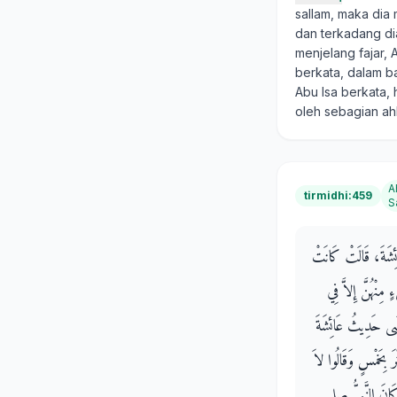
sallam, maka dia
dan terkadang di
menjelang fajar, 
berkata, dalam ba
Abu Isa berkata, 
oleh sebagian ahl
A
tirmidhi:459
S
َائِشَةَ، قَالَتْ كَانَتْ
ِنْهُنَّ إِلاَّ فِي
عِيسَى حَدِيثُ عَائِشَةَ
بِخَمْسٍ وَقَالُوا لاَ
كَانَ النَّبِيُّ صلى