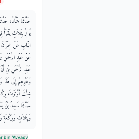
f
حَدَّثَنَا هَنَّادٌ، حَدّ
يُوتِرُ بِثَلاَثٍ يَقْرَأُ 
الْبَابِ عَنْ عِمْرَانَ بْ
عَنْ عَبْدِ الرَّحْمَنِ ب
عَبْدِ الرَّحْمَنِ بْنِ أ
وَغَيْرِهِمْ إِلَى هَذَا و
شِئْتَ أَوْتَرْتَ بِرَكْعَ
حَدَّثَنَا سَعِيدُ بْنُ يَع
وَبِثَلاَثٍ وَبِرَكْعَةٍ و
r bin 'Ayyasy