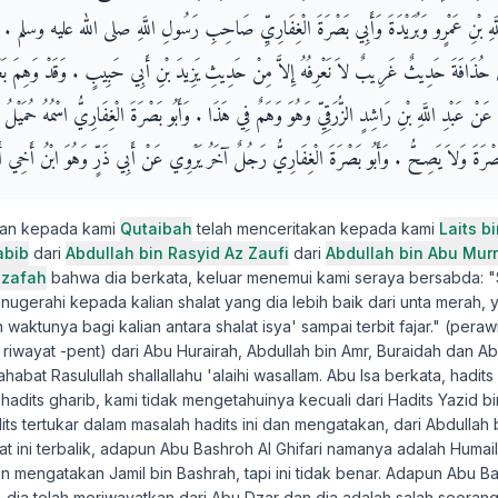
 اللَّهِ بْنِ عَمْرٍو وَبُرَيْدَةَ وَأَبِي بَصْرَةَ الْغِفَارِيِّ صَاحِبِ رَسُولِ اللَّهِ صلى الله عليه وسلم ‏.‏ 
ُذَافَةَ حَدِيثٌ غَرِيبٌ لاَ نَعْرِفُهُ إِلاَّ مِنْ حَدِيثِ يَزِيدَ بْنِ أَبِي حَبِيبٍ ‏.‏ وَقَدْ وَهِمَ بَع
نْ عَبْدِ اللَّهِ بْنِ رَاشِدٍ الزُّرَقِيِّ وَهُوَ وَهَمٌ فِي هَذَا ‏.‏ وَأَبُو بَصْرَةَ الْغِفَارِيُّ اسْمُهُ حُمَيْلُ 
صْرَةَ وَلاَ يَصِحُّ ‏.‏ وَأَبُو بَصْرَةَ الْغِفَارِيُّ رَجُلٌ آخَرُ يَرْوِي عَنْ أَبِي ذَرٍّ وَهُوَ ابْنُ أَخِي أَب
kan kepada kami
Qutaibah
telah menceritakan kepada kami
Laits b
abib
dari
Abdullah bin Rasyid Az Zaufi
dari
Abdullah bin Abu Murr
dzafah
bahwa dia berkata, keluar menemui kami seraya bersabda:
nugerahi kepada kalian shalat yang dia lebih baik dari unta merah, yai
n waktunya bagi kalian antara shalat isya' sampai terbit fajar." (pera
a riwayat -pent) dari Abu Hurairah, Abdullah bin Amr, Buraidah dan A
habat Rasulullah shallallahu 'alaihi wasallam. Abu Isa berkata, hadits
adits gharib, kami tidak mengetahuinya kecuali dari Hadits Yazid b
its tertukar dalam masalah hadits ini dan mengatakan, dari Abdullah 
at ini terbalik, adapun Abu Bashroh Al Ghifari namanya adalah Humail
n mengatakan Jamil bin Bashrah, tapi ini tidak benar. Adapun Abu Bas
n, dia telah meriwayatkan dari Abu Dzar dan dia adalah salah seoran