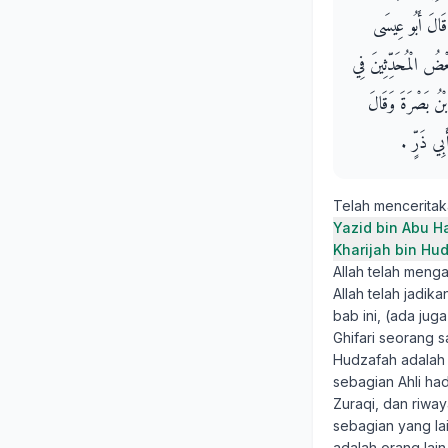
قَالَ أَبُو عِيسَى
ْضُ الْمُحَدِّثِينَ فِي
بْنُ بَصْرَةَ وَقَالَ
ِي ذَرٍّ ‏.‏
Telah mencerita
Yazid bin Abu H
Kharijah bin Hu
Allah telah menga
Allah telah jadika
bab ini, (ada jug
Ghifari seorang sa
Hudzafah adalah h
sebagian Ahli had
Zuraqi, dan riway
sebagian yang lai
adalah orang lai