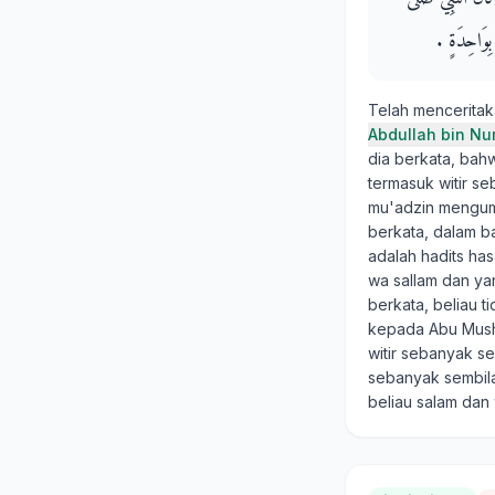
ِوَاحِدَةٍ ‏.‏
Telah mencerita
Abdullah bin Nu
dia berkata, bahw
termasuk witir se
mu'adzin menguma
berkata, dalam ba
adalah hadits has
wa sallam dan ya
berkata, beliau t
kepada Abu Mush'
witir sebanyak se
sebanyak sembila
beliau salam dan w