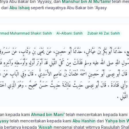
atnya Abu Bakar bin 'Ayyasy, dan
Manshur bin Al Mu'tamir
telah mer
 dari
Abu Ishaq
seperti riwayatnya Abu Bakar bin 'Ayasy
hmad Muhammad Shakir
:
Sahih
Al-Albani
:
Sahih
Zubair Ali Zai
:
Sahih
َنِيعٍ، حَدَّثَنَا أَبُو بَكْرِ بْنُ عَيَّاشٍ، حَدَّثَنَا أَبُو حَصِينٍ، عَنْ يَحْيَى بْنِ وَثَّابٍ، عَنْ مَسْرُوقٍ
ُولِ اللَّهِ صلى الله عليه وسلم فَقَالَتْ مِنْ كُلِّ اللَّيْلِ قَدْ أَوْتَرَ أَوَّلِهِ وَأَوْسَطِهِ وَآخِرِهِ فَا
 قَالَ أَبُو عِيسَى أَبُو حَصِينٍ اسْمُهُ عُثْمَانُ بْنُ عَاصِمٍ الأَسَدِيُّ ‏.‏ قَالَ وَفِي الْبَابِ عَنْ عَلِي
 وَأَبِي قَتَادَةَ ‏.‏ قَالَ أَبُو عِيسَى حَدِيثُ عَائِشَةَ حَدِيثٌ حَسَنٌ صَحِيحٌ ‏.‏ وَهُوَ الَّذِي اخْتَ
اللَّيْلِ ‏.‏
kan kepada kami
Ahmad bin Mani'
telah menceritakan kepada kami
Ayasy
telah menceritakan kepada kami
Abu Hashin
dari
Yahya bin 
ia bertanya kepada
'Aisyah
mengenai shalat witirnya Rasulullah Shal