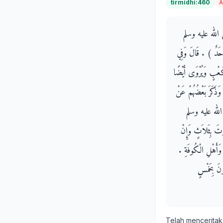
tirmidhi:460
A
 صلى الله عليه وسلم
َحَدٌ ‏)‏ ‏.‏ قَالَ وَفِي
 كَعْبٍ وَيُرْوَى أَيْضًا
َذَكَرَ بَعْضُهُمْ عَنْ
صلى الله عليه وسلم
رْتَ بِثَلاَثٍ وَإِنْ
َأَهْلِ الْكُوفَةِ ‏.‏
ُونَ بِخَمْسٍ
Telah mencerita