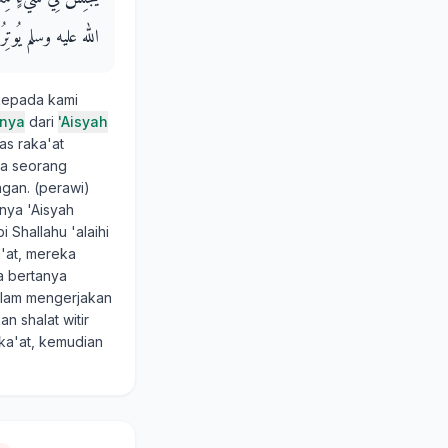
الله عليه وسلم يُوتِرُ بِال
kepada kami
nya
dari
'Aisyah
as raka'at
ika seorang
gan. (perawi)
snya 'Aisyah
 Shallahu 'alaihi
a'at, mereka
ya bertanya
allam mengerjakan
n shalat witir
aka'at, kemudian