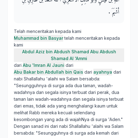
اللَّهِ بْنُ قَيْسٍ وَأَبُو مَالِكٍ الأَشْعَرِيُّ اسْمُهُ سَعْدُ بْنُ طَارِقِ بْنِ
أَشْيَمَ ‏.‏
Telah menceritakan kepada kami
Muhammad bin Basyar
telah menceritakan kepada
kami
Abdul Aziz bin Abdush Shamad Abu Abdush
Shamad Al 'Ammi
dari
Abu 'Imran Al Jauni
dari
Abu Bakar bin Abdullah bin Qais
dari
ayahnya
dari
nabi Shallallahu 'alaihi wa Salam bersabda:
"Sesungguhnya di surga ada dua taman, wadah-
wadahnya dan segala isinya terbuat dari perak, dua
taman lain wadah-wadahnya dan segala isinya terbuat
dari emas, tidak ada yang menghalangi kaum untuk
melihat Rabb mereka kecuali selendang
kesombongan yang ada di wajahNya di surga 'Aden."
Dengan sanad ini dari nabi Shallallahu 'alaihi wa Salam
bersabda: "Sesungguhnya di surga ada kemah dari