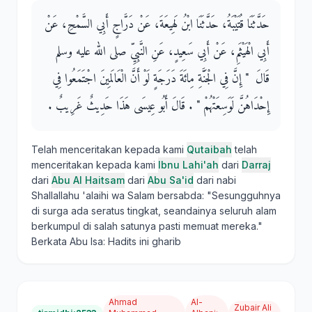
حَدَّثَنَا قُتَيْبَةُ، حَدَّثَنَا ابْنُ لَهِيعَةَ، عَنْ دَرَّاجٍ أَبِي السَّمْحِ، عَنْ
أَبِي الْهَيْثَمِ، عَنْ أَبِي سَعِيدٍ، عَنِ النَّبِيِّ صلى الله عليه وسلم
قَالَ ‏ "‏ إِنَّ فِي الْجَنَّةِ مِائَةَ دَرَجَةٍ لَوْ أَنَّ الْعَالَمِينَ اجْتَمَعُوا فِي
إِحْدَاهُنَّ لَوَسِعَتْهُمْ ‏"‏ ‏.‏ قَالَ أَبُو عِيسَى هَذَا حَدِيثٌ غَرِيبٌ ‏.‏
Telah menceritakan kepada kami
Qutaibah
telah
menceritakan kepada kami
Ibnu Lahi'ah
dari
Darraj
dari
Abu Al Haitsam
dari
Abu Sa'id
dari nabi
Shallallahu 'alaihi wa Salam bersabda: "Sesungguhnya
di surga ada seratus tingkat, seandainya seluruh alam
berkumpul di salah satunya pasti memuat mereka."
Berkata Abu Isa: Hadits ini gharib
Ahmad
Al-
Zubair Ali