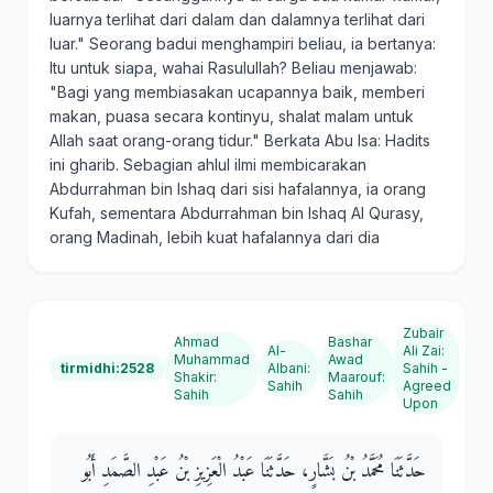
luarnya terlihat dari dalam dan dalamnya terlihat dari
luar." Seorang badui menghampiri beliau, ia bertanya:
Itu untuk siapa, wahai Rasulullah? Beliau menjawab:
"Bagi yang membiasakan ucapannya baik, memberi
makan, puasa secara kontinyu, shalat malam untuk
Allah saat orang-orang tidur." Berkata Abu Isa: Hadits
ini gharib. Sebagian ahlul ilmi membicarakan
Abdurrahman bin Ishaq dari sisi hafalannya, ia orang
Kufah, sementara Abdurrahman bin Ishaq Al Qurasy,
orang Madinah, lebih kuat hafalannya dari dia
Zubair
Ahmad
Bashar
Al-
Ali Zai
:
Muhammad
Awad
tirmidhi:2528
Albani
:
Sahih -
Shakir
:
Maarouf
:
Sahih
Agreed
Sahih
Sahih
Upon
حَدَّثَنَا مُحَمَّدُ بْنُ بَشَّارٍ، حَدَّثَنَا عَبْدُ الْعَزِيزِ بْنُ عَبْدِ الصَّمَدِ أَبُو