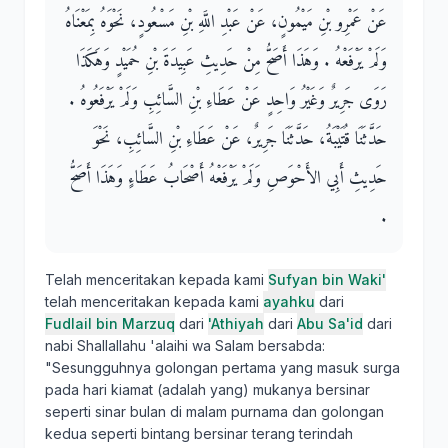
عَنْ عَمْرِو بْنِ مَيْمُونٍ، عَنْ عَبْدِ اللَّهِ بْنِ مَسْعُودٍ، نَحْوَهُ بِمَعْنَاهُ
وَلَمْ يَرْفَعْهُ ‏.‏ وَهَذَا أَصَحُّ مِنْ حَدِيثِ عَبِيدَةَ بْنِ حُمَيْدٍ وَهَكَذَا
رَوَى جَرِيرٌ وَغَيْرُ وَاحِدٍ عَنْ عَطَاءِ بْنِ السَّائِبِ وَلَمْ يَرْفَعُوهُ ‏.‏
حَدَّثَنَا قُتَيْبَةُ، حَدَّثَنَا جَرِيرٌ، عَنْ عَطَاءِ بْنِ السَّائِبِ، نَحْوَ
حَدِيثِ أَبِي الأَحْوَصِ وَلَمْ يَرْفَعْهُ أَصْحَابُ عَطَاءٍ وَهَذَا أَصَحُّ
‏.‏ ‏
Telah menceritakan kepada kami
Sufyan bin Waki'
telah menceritakan kepada kami
ayahku
dari
Fudlail bin Marzuq
dari
'Athiyah
dari
Abu Sa'id
dari
nabi Shallallahu 'alaihi wa Salam bersabda:
"Sesungguhnya golongan pertama yang masuk surga
pada hari kiamat (adalah yang) mukanya bersinar
seperti sinar bulan di malam purnama dan golongan
kedua seperti bintang bersinar terang terindah