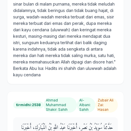
sinar bulan di malam purnama, mereka tidak meludah
didalamnya, tidak beringus dan tidak buang hajat, di
surga, wadah-wadah mereka terbuat dari emas, sisir
mereka terbuat dari emas dan perak, dupa mereka
dari kayu cendana (uluwwah) dan keringat mereka
kesturi, masing-masing dari mereka mendapat dua
istri, sungsum keduanya terlihat dari balik daging
karena indahnya, tidak ada sengketa di antara
mereka dan hati mereka tidak saling murka, satu hati,
mereka memahasucikan Allah dipagi dan disore hari."
Berkata Abu Isa: Hadits ini shahih dan uluwwah adalah
kayu cendana
Ahmad
Al-
Zubair Ali
tirmidhi:2538
Muhammad
Albani
:
Zai
:
Shakir
:
Sahih
Sahih
Hasan
حَدَّثَنَا سُوَيْدُ بْنُ نَصْرٍ، أَخْبَرَنَا عَبْدُ اللَّهِ بْنُ الْمُبَارَكِ، أَخْبَرَنَا