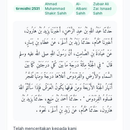
Ahmad
Al-
Zubair Ali
tirmidhi:2531
Muhammad
Albani
:
Zai
:
Isnaad
Shakir
:
Sahih
Sahih
Sahih
حَدَّثَنَا عَبْدُ اللَّهِ بْنُ عَبْدِ الرَّحْمَنِ، أَخْبَرَنَا يَزِيدُ بْنُ هَارُونَ،
أَخْبَرَنَا هَمَّامٌ، حَدَّثَنَا زَيْدُ بْنُ أَسْلَمَ، عَنْ عَطَاءِ بْنِ يَسَارٍ،
عَنْ عُبَادَةَ بْنِ الصَّامِتِ، أَنَّ رَسُولَ اللَّهِ صلى الله عليه وسلم
قَالَ ‏ "‏ فِي الْجَنَّةِ مِائَةُ دَرَجَةٍ مَا بَيْنَ كُلِّ دَرَجَتَيْنِ كَمَا بَيْنَ
السَّمَاءِ وَالأَرْضِ وَالْفِرْدَوْسُ أَعْلاَهَا دَرَجَةً وَمِنْهَا تُفَجَّرُ
أَنْهَارُ الْجَنَّةِ الأَرْبَعَةُ وَمِنْ فَوْقِهَا يَكُونُ الْعَرْشُ فَإِذَا سَأَلْتُمُ اللَّهَ
فَسَلُوهُ الْفِرْدَوْسَ ‏"‏ ‏.‏ حَدَّثَنَا أَحْمَدُ بْنُ مَنِيعٍ، حَدَّثَنَا يَزِيدُ بْنُ
هَارُونَ، حَدَّثَنَا هَمَّامٌ، عَنْ زَيْدِ بْنِ أَسْلَمَ، نَحْوَهُ ‏.‏
Telah menceritakan kepada kami