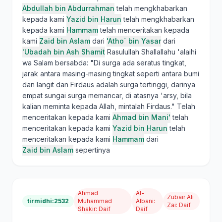
Abdullah bin Abdurrahman
telah mengkhabarkan
kepada kami
Yazid bin Harun
telah mengkhabarkan
kepada kami
Hammam
telah menceritakan kepada
kami
Zaid bin Aslam
dari
'Atho` bin Yasar
dari
'Ubadah bin Ash Shamit
Rasulullah Shallallahu 'alaihi
wa Salam bersabda: "Di surga ada seratus tingkat,
jarak antara masing-masing tingkat seperti antara bumi
dan langit dan Firdaus adalah surga tertinggi, darinya
empat sungai surga memancar, di atasnya 'arsy, bila
kalian meminta kepada Allah, mintalah Firdaus." Telah
menceritakan kepada kami
Ahmad bin Mani'
telah
menceritakan kepada kami
Yazid bin Harun
telah
menceritakan kepada kami
Hammam
dari
Zaid bin Aslam
sepertinya
Ahmad
Al-
Zubair Ali
tirmidhi:2532
Muhammad
Albani
:
Zai
:
Daif
Shakir
:
Daif
Daif