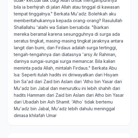
tidak- kecuali laik bagi Allah untuk mengampuninya
bila ia berhijrah di jalan Allah atau tinggal di kawasan
tempat tinggalnya." Berkata Mu'adz: Bolehkah aku
memberitahukannya kepada orang-orang? Rasulullah
Shallallahu 'alaihi wa Salam bersabda: "Biarkan
mereka beramal karena sesungguhnya di surga ada
seratus tingkat, masing-masing tingkat jaraknya antara
langit dan bumi, dan Firdaus adalah surga tertinggi,
tengah-tengahnya dan diatasnya 'arsy Ar Rahman,
darinya sungai-sungai surga memancar. Bila kalian
meminta pada Allah, mintalah Firdaus." Berkata Abu
Isa: Seperti itulah hadits ini diriwayatkan dari Hisyam
bin Sa'ad dari Zaid bin Aslam dari 'Atho bin Yasar dari
Mu'adz bin Jabal dan menurutku ini lebih shahih dari
hadits Hammam dari Zaid bin Aslam dari Atho bin Yasar
dari Ubadah bin Ash Shamit. 'Atho` tidak bertemu
Mu'adz bin Jabal, Mu'adz lebih dahulu meninggal
dimasa khilafah Umar