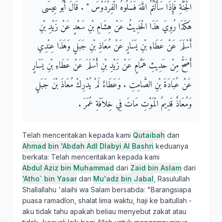
الْجَنَّةِ فَإِذَا سَأَلْتُمُ اللَّهَ فَسَلُوهُ الْفِرْدَوْسَ ‏"‏ ‏.‏ قَالَ أَبُو عِيسَى
هَكَذَا رُوِيَ هَذَا الْحَدِيثُ عَنْ هِشَامِ بْنِ سَعْدٍ عَنْ زَيْدِ بْنِ
أَسْلَمَ عَنْ عَطَاءِ بْنِ يَسَارٍ عَنْ مُعَاذِ بْنِ جَبَلٍ وَهَذَا عِنْدِي
أَصَحُّ مِنْ حَدِيثِ هَمَّامٍ عَنْ زَيْدِ بْنِ أَسْلَمَ عَنْ عَطَاءِ بْنِ يَسَارٍ
عَنْ عُبَادَةَ بْنِ الصَّامِتِ ‏.‏ وَعَطَاءٌ لَمْ يُدْرِكْ مُعَاذَ بْنَ جَبَلٍ
وَمُعَاذٌ قَدِيمُ الْمَوْتِ مَاتَ فِي خِلاَفَةِ عُمَرَ ‏.‏
Telah menceritakan kepada kami
Qutaibah
dan
Ahmad bin 'Abdah Adl Dlabyi Al Bashri
keduanya
berkata: Telah menceritakan kepada kami
Abdul Aziz bin Muhammad
dari
Zaid bin Aslam
dari
'Atho` bin Yasar
dari
Mu'adz bin Jabal
, Rasulullah
Shallallahu 'alaihi wa Salam bersabda: "Barangsiapa
puasa ramadlon, shalat lima waktu, haji ke baitullah -
aku tidak tahu apakah beliau menyebut zakat atau