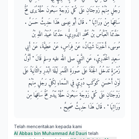
رَجُلٍ مِنْهُمْ زَوْجَتَانِ عَلَى كُلِّ زَوْجَةٍ سَبْعُونَ حُلَّةً يُرَى مُخُّ
سَاقِهَا مِنْ وَرَائِهَا ‏"‏ ‏.‏ قَالَ أَبُو عِيسَى هَذَا حَدِيثٌ حَسَنٌ ‏.
حَدَّثَنَا الْعَبَّاسُ بْنُ مُحَمَّدٍ الدُّورِيُّ، حَدَّثَنَا عُبَيْدُ اللَّهِ بْنُ
مُوسَى، أَخْبَرَنَا شَيْبَانُ، عَنْ فِرَاسٍ، عَنْ عَطِيَّةَ، عَنْ أَبِي
سَعِيدٍ الْخُدْرِيِّ، عَنِ النَّبِيِّ صلى الله عليه وسلم قَالَ ‏"‏ أَوَّلُ
زُمْرَةٍ تَدْخُلُ الْجَنَّةَ عَلَى صُورَةِ الْقَمَرِ لَيْلَةَ الْبَدْرِ وَالثَّانِيَةُ عَلَى
لَوْنِ أَحْسَنِ كَوْكَبٍ دُرِّيٍّ فِي السَّمَاءِ لِكُلِّ رَجُلٍ مِنْهُمْ
زَوْجَتَانِ عَلَى كُلِّ زَوْجَةٍ سَبْعُونَ حُلَّةً يَبْدُو مُخُّ سَاقِهَا مِنْ
وَرَائِهَا ‏"‏ ‏.‏ قَالَ هَذَا حَدِيثٌ صَحِيحٌ ‏.‏
Telah menceritakan kepada kami
Al Abbas bin Muhammad Ad Dauri
telah