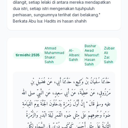
dilangit, setiap lelaki di antara mereka mendapatkan
dua istri, setiap istri mengenakan tujuhpuluh
perhiasan, sungsumnya terlihat dari belakang."
Berkata Abu Isa: Hadits ini hasan shahih
Bashar
Ahmad
Zubair
Al-
Awad
Muhammad
Ali
tirmidhi:2535
Albani
:
Maarouf
:
Shakir
:
Zai
:
Sahih
Hasan
Sahih
Sahih
Sahih
حَدَّثَنَا سُفْيَانُ بْنُ وَكِيعٍ، حَدَّثَنَا أَبِي، عَنْ فُضَيْلِ بْنِ
مَرْزُوقٍ، عَنْ عَطِيَّةَ، عَنْ أَبِي سَعِيدٍ، عَنِ النَّبِيِّ صلى الله
عليه وسلم قَالَ ‏"‏ إِنَّ أَوَّلَ زُمْرَةٍ يَدْخُلُونَ الْجَنَّةَ يَوْمَ الْقِيَامَةِ
ضَوْءُ وُجُوهِهِمْ عَلَى مِثْلِ ضَوْءِ الْقَمَرِ لَيْلَةَ الْبَدْرِ وَالزُّمْرَةُ
الثَّانِيَةُ عَلَى مِثْلِ أَحْسَنِ كَوْكَبٍ دُرِّيٍّ فِي السَّمَاءِ لِكُلِّ