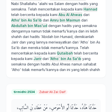
Nabi Shallallahu 'alaihi wa Salam dengan hadits yang
semakna. Telah menceritakan kepada kami
Hannad
telah bercerita kepada kami
Abu Al Ahwas
dari
Atho' bin As Sa'ib
dari
Amru bin Maimun
dari
Abdullah bin Mas'ud
dengan hadits yang semakna
dengannya namun tidak memarfu'kanya dan ini lebih
shahih dari hadits 'Abidah bin Humaid, demikianlah
Jarir dan yang lainnya meriwayatkan dari 'Atho` bin As
Sa'ib dan mereka tidak memarfu'kannya. Telah
menceritakan kepada kami
Qutaibah
telah bercerita
kepada kami
Jarir
dari
'Atho` bin As Sa'ib
yang
semakna dengan hadits Abul Ahwas namun sahabat
'Atho' tidak memarfu'kannya dan ini yang lebih shahih
tirmidhi:2534
Zubair Ali Zai
:
Daif
حَدَّثَنَا هَنَّادٌ، حَدَّثَنَا أَبُو الأَحْوَصِ، عَنْ عَطَاءِ بْنِ السَّائِبِ،