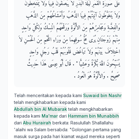
عَلَى صُورَةِ الْقَمَرِ لَيْلَةَ الْبَدْرِ لاَ يَبْصُقُونَ فِيهَا وَلاَ يَمْتَخِطُونَ
وَلاَ يَتَغَوَّطُونَ آنِيَتُهُمْ فِيهَا الذَّهَبُ وَأَمْشَاطُهُمْ مِنَ الذَّهَبِ
وَالْفِضَّةِ وَمَجَامِرُهُمْ مِنَ الأَلُوَّةِ وَرَشْحُهُمُ الْمِسْكُ وَلِكُلِّ وَاحِدٍ
مِنْهُمْ زَوْجَتَانِ يُرَى مُخُّ سُوقِهِمَا مِنْ وَرَاءِ اللَّحْمِ مِنَ الْحُسْنِ لاَ
اخْتِلاَفَ بَيْنَهُمْ وَلاَ تَبَاغُضَ قُلُوبُهُمْ قَلْبُ رَجُلٍ وَاحِدٍ
يُسَبِّحُونَ اللَّهَ بُكْرَةً وَعَشِيًّا ‏"‏ ‏.‏ قَالَ أَبُو عِيسَى هَذَا حَدِيثٌ
صَحِيحٌ ‏.‏ وَالأَلُوَّةُ هُوَ الْعُودُ ‏.‏
Telah menceritakan kepada kami
Suwaid bin Nashr
telah mengkhabarkan kepada kami
Abdullah bin Al Mubarak
telah mengkhabarkan
kepada kami
Ma'mar
dari
Hammam bin Munabbih
dari
Abu Hurairah
berkata: Rasulullah Shallallahu
'alaihi wa Salam bersabda: "Golongan pertama yang
masuk surga pada hari kiamat wujud mereka seperti