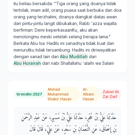
itu beliau bersabda: "Tiga orang yang doanya tidak
tertolak; imam adil, orang puasa saat berbuka dan doa
orang yang terzhalimi, doanya diangkat diatas awan
dan pintu-pintu langit dibukakan, Rabb 'azza wajalla
berfirman: Demi keperkasaanKu, aku akan
menolongmu meski setelah selang berapa lama."
Berkata Abu Isa: Hadits ini sanadnya tidak kuat dan
menurutku tidak tersambung. Hadits ini diriwayatkan
dengan sanad lain dari
Abu Mudillah
dari
Abu Hurairah
dari nabi Shallallahu 'alaihi wa Salam
Ahmad
Al-
Zubair Ali
tirmidhi:2527
Muhammad
Albani
:
Zai
:
Daif
Shakir
:
Hasan
Hasan
حَدَّثَنَا عَلِيُّ بْنُ حُجْرٍ، حَدَّثَنَا عَلِيُّ بْنُ مُسْهِرٍ، عَنْ عَبْدِ الرَّحْمَنِ
بْنِ إِسْحَاقَ، عَنِ النُّعْمَانِ بْنِ سَعْدٍ، عَنْ عَلِيٍّ، قَالَ قَالَ