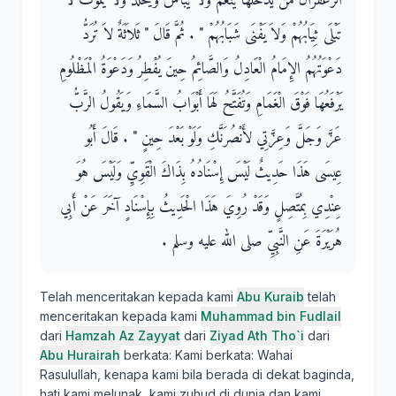
الزَّعْفَرَانُ مَنْ يَدْخُلْهَا يَنْعَمْ وَلاَ يَبْأَسْ وَيُخَلَّدْ وَلاَ يَمُوتْ لاَ
تَبْلَى ثِيَابُهُمْ وَلاَ يَفْنَى شَبَابُهُمْ ‏"‏ ‏.‏ ثُمَّ قَالَ ‏"‏ ثَلاَثَةٌ لاَ تُرَدُّ
دَعْوَتُهُمُ الإِمَامُ الْعَادِلُ وَالصَّائِمُ حِينَ يُفْطِرُ وَدَعْوَةُ الْمَظْلُومِ
يَرْفَعُهَا فَوْقَ الْغَمَامِ وَتُفَتَّحُ لَهَا أَبْوَابُ السَّمَاءِ وَيَقُولُ الرَّبُّ
عَزَّ وَجَلَّ وَعِزَّتِي لأَنْصُرَنَّكِ وَلَوْ بَعْدَ حِينٍ ‏"‏ ‏.‏ قَالَ أَبُو
عِيسَى هَذَا حَدِيثٌ لَيْسَ إِسْنَادُهُ بِذَاكَ الْقَوِيِّ وَلَيْسَ هُوَ
عِنْدِي بِمُتَّصِلٍ وَقَدْ رُوِيَ هَذَا الْحَدِيثُ بِإِسْنَادٍ آخَرَ عَنْ أَبِي
هُرَيْرَةَ عَنِ النَّبِيِّ صلى الله عليه وسلم ‏.‏
Telah menceritakan kepada kami
Abu Kuraib
telah
menceritakan kepada kami
Muhammad bin Fudlail
dari
Hamzah Az Zayyat
dari
Ziyad Ath Tho`i
dari
Abu Hurairah
berkata: Kami berkata: Wahai
Rasulullah, kenapa kami bila berada di dekat baginda,
hati kami melunak, kami zuhud di dunia dan kami