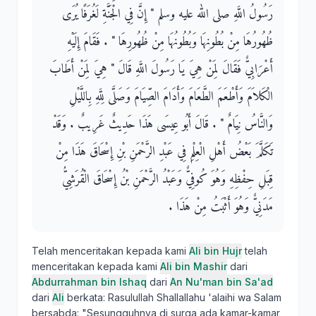
رَسُولُ اللَّهِ صلى الله عليه وسلم ‏"‏ إِنَّ فِي الْجَنَّةِ لَغُرَفًا يُرَى
ظُهُورُهَا مِنْ بُطُونِهَا وَبُطُونُهَا مِنْ ظُهُورِهَا ‏"‏ ‏.‏ فَقَامَ إِلَيْهِ
أَعْرَابِيٌّ فَقَالَ لِمَنْ هِيَ يَا رَسُولَ اللَّهِ قَالَ ‏"‏ هِيَ لِمَنْ أَطَابَ
الْكَلاَمَ وَأَطْعَمَ الطَّعَامَ وَأَدَامَ الصِّيَامَ وَصَلَّى لِلَّهِ بِاللَّيْلِ
وَالنَّاسُ نِيَامٌ ‏"‏ ‏.‏ قَالَ أَبُو عِيسَى هَذَا حَدِيثٌ غَرِيبٌ ‏.‏ وَقَدْ
تَكَلَّمَ بَعْضُ أَهْلِ الْعِلْمِ فِي عَبْدِ الرَّحْمَنِ بْنِ إِسْحَاقَ هَذَا مِنْ
قِبَلِ حِفْظِهِ وَهُوَ كُوفِيٌّ وَعَبْدُ الرَّحْمَنِ بْنُ إِسْحَاقَ الْقُرَشِيُّ
مَدَنِيٌّ وَهُوَ أَثْبَتُ مِنْ هَذَا ‏.‏
Telah menceritakan kepada kami
Ali bin Hujr
telah
menceritakan kepada kami
Ali bin Mashir
dari
Abdurrahman bin Ishaq
dari
An Nu'man bin Sa'ad
dari
Ali
berkata: Rasulullah Shallallahu 'alaihi wa Salam
bersabda: "Sesungguhnya di surga ada kamar-kamar,