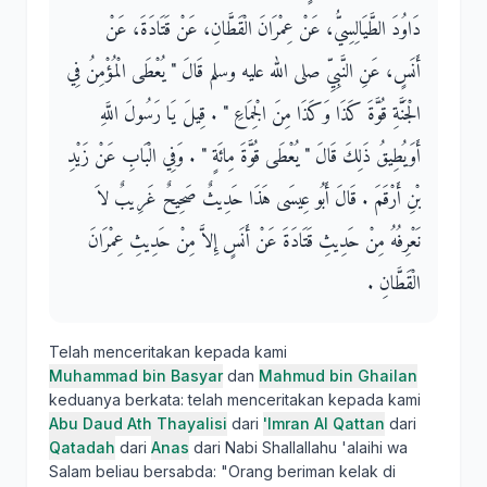
دَاوُدَ الطَّيَالِسِيُّ، عَنْ عِمْرَانَ الْقَطَّانِ، عَنْ قَتَادَةَ، عَنْ
أَنَسٍ، عَنِ النَّبِيِّ صلى الله عليه وسلم قَالَ ‏"‏ يُعْطَى الْمُؤْمِنُ فِي
الْجَنَّةِ قُوَّةَ كَذَا وَكَذَا مِنَ الْجِمَاعِ ‏"‏ ‏.‏ قِيلَ يَا رَسُولَ اللَّهِ
أَوَيُطِيقُ ذَلِكَ قَالَ ‏"‏ يُعْطَى قُوَّةَ مِائَةٍ ‏"‏ ‏.‏ وَفِي الْبَابِ عَنْ زَيْدِ
بْنِ أَرْقَمَ ‏.‏ قَالَ أَبُو عِيسَى هَذَا حَدِيثٌ صَحِيحٌ غَرِيبٌ لاَ
نَعْرِفُهُ مِنْ حَدِيثِ قَتَادَةَ عَنْ أَنَسٍ إِلاَّ مِنْ حَدِيثِ عِمْرَانَ
الْقَطَّانِ ‏.‏
Telah menceritakan kepada kami
Muhammad bin Basyar
dan
Mahmud bin Ghailan
keduanya berkata: telah menceritakan kepada kami
Abu Daud Ath Thayalisi
dari
'Imran Al Qattan
dari
Qatadah
dari
Anas
dari Nabi Shallallahu 'alaihi wa
Salam beliau bersabda: "Orang beriman kelak di