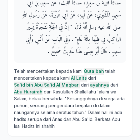
حَدَّثَنَا قُتَيْبَةُ بْنُ سَعِيدٍ، حَدَّثَنَا اللَّيْثُ، عَنْ سَعِيدِ بْنِ أَبِي
سَعِيدٍ الْمَقْبُرِيِّ، عَنْ أَبِيهِ، عَنْ أَبِي هُرَيْرَةَ، عَنْ رَسُولِ اللَّهِ
صلى الله عليه وسلم أَنَّهُ قَالَ ‏ "‏ إِنَّ فِي الْجَنَّةِ لَشَجَرَةً يَسِيرُ
الرَّاكِبُ فِي ظِلِّهَا مِائَةَ عَامٍ‏"‏ ‏.‏ وَفِي الْبَابِ عَنْ أَنَسٍ وَأَبِي
سَعِيدٍ ‏.‏ قَالَ أَبُو عِيسَى هَذَا حَدِيثٌ صَحِيحٌ ‏.‏
Telah menceritakan kepada kami
Qutaibah
telah
menceritakan kepada kami
Al Laits
dari
Sa'id bin Abu Sa'id Al Maqbari
dari
ayahnya
dari
Abu Hurairah
dari Rasulullah Shallallahu 'alaihi wa
Salam, beliau bersabda: "Sesungguhnya di surga ada
pohon, seorang pengendara berjalan di dalam
naungannya selama seratus tahun." Dalam hal ini ada
hadits serupa dari Anas dan Abu Sa'id. Berkata Abu
Isa: Hadits ini shahih