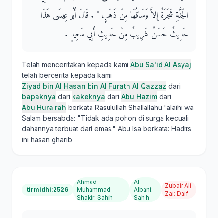
الْجَنَّةِ شَجَرَةٌ إِلاَّ وَسَاقُهَا مِنْ ذَهَبٍ ‏"‏ ‏.‏ قَالَ أَبُو عِيسَى هَذَا
حَدِيثٌ حَسَنٌ غَرِيبٌ مِنْ حَدِيثِ أَبِي سَعِيدٍ ‏.‏
Telah menceritakan kepada kami
Abu Sa'id Al Asyaj
telah bercerita kepada kami
Ziyad bin Al Hasan bin Al Furath Al Qazzaz
dari
bapaknya
dari
kakeknya
dari
Abu Hazim
dari
Abu Hurairah
berkata Rasulullah Shallallahu 'alaihi wa
Salam bersabda: "Tidak ada pohon di surga kecuali
dahannya terbuat dari emas." Abu Isa berkata: Hadits
ini hasan gharib
Ahmad
Al-
Zubair Ali
tirmidhi:2526
Muhammad
Albani
:
Zai
:
Daif
Shakir
:
Sahih
Sahih