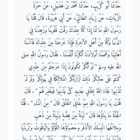
حَدَّثَنَا أَبُو كُرَيْبٍ، حَدَّثَنَا مُحَمَّدُ بْنُ فُضَيْلٍ، عَنْ حَمْزَةَ
الزَّيَّاتِ، عَنْ زِيَادٍ الطَّائِيِّ، عَنْ أَبِي هُرَيْرَةَ، قَالَ قُلْنَا يَا
رَسُولَ اللَّهِ مَا لَنَا إِذَا كُنَّا عِنْدَكَ رَقَّتْ قُلُوبُنَا وَزَهِدْنَا فِي
الدُّنْيَا وَكُنَّا مِنْ أَهْلِ الآخِرَةِ فَإِذَا خَرَجْنَا مِنْ عِنْدِكَ فَآنَسْنَا
أَهَالِيَنَا وَشَمَمْنَا أَوْلاَدَنَا أَنْكَرْنَا أَنْفُسَنَا ‏.‏ فَقَالَ رَسُولُ اللَّهِ صلى
الله عليه وسلم ‏"‏ لَوْ أَنَّكُمْ تَكُونُونَ إِذَا خَرَجْتُمْ مِنْ عِنْدِي
كُنْتُمْ عَلَى حَالِكُمْ ذَلِكَ لَزَارَتْكُمُ الْمَلاَئِكَةُ فِي بُيُوتِكُمْ وَلَوْ لَمْ
تُذْنِبُوا لَجَاءَ اللَّهُ بِخَلْقٍ جَدِيدٍ كَىْ يُذْنِبُوا فَيَغْفِرَ لَهُمْ ‏"‏ ‏.‏ قَالَ
قُلْتُ يَا رَسُولَ اللَّهِ مِمَّ خُلِقَ الْخَلْقُ قَالَ ‏"‏ مِنَ الْمَاءِ ‏"‏ ‏.‏ قُلْنَا
الْجَنَّةُ مَا بِنَاؤُهَا قَالَ ‏"‏ لَبِنَةٌ مِنْ فِضَّةٍ وَلَبِنَةٌ مِنْ ذَهَبٍ
وَمِلاَطُهَا الْمِسْكُ الأَذْفَرُ وَحَصْبَاؤُهَا اللُّؤْلُؤُ وَالْيَاقُوتُ وَتُرْبَتُهَا