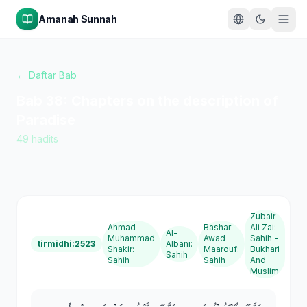
Amanah Sunnah
← Daftar Bab
Bab
38
:
Chapters on the description of
Paradise
49
hadits
Zubair
Ahmad
Bashar
Ali Zai
:
Al-
Muhammad
Awad
Sahih -
tirmidhi:2523
Albani
:
Shakir
:
Maarouf
:
Bukhari
Sahih
Sahih
Sahih
And
Muslim