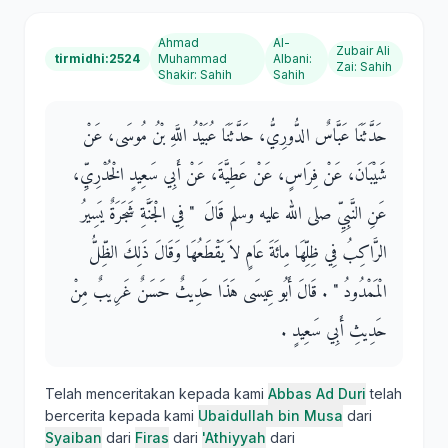
Ahmad
Al-
Zubair Ali
tirmidhi:2524
Muhammad
Albani
:
Zai
:
Sahih
Shakir
:
Sahih
Sahih
حَدَّثَنَا عَبَّاسٌ الدُّورِيُّ، حَدَّثَنَا عُبَيْدُ اللَّهِ بْنُ مُوسَى، عَنْ
شَيْبَانَ، عَنْ فِرَاسٍ، عَنْ عَطِيَّةَ، عَنْ أَبِي سَعِيدٍ الْخُدْرِيِّ،
عَنِ النَّبِيِّ صلى الله عليه وسلم قَالَ ‏ "‏ فِي الْجَنَّةِ شَجَرَةٌ يَسِيرُ
الرَّاكِبُ فِي ظِلِّهَا مِائَةَ عَامٍ لاَ يَقْطَعُهَا وَقَالَ ذَلِكَ الظِّلُّ
الْمَمْدُودُ ‏"‏ ‏.‏ قَالَ أَبُو عِيسَى هَذَا حَدِيثٌ حَسَنٌ غَرِيبٌ مِنْ
حَدِيثِ أَبِي سَعِيدٍ ‏.‏
Telah menceritakan kepada kami
Abbas Ad Duri
telah
bercerita kepada kami
Ubaidullah bin Musa
dari
Syaiban
dari
Firas
dari
'Athiyyah
dari