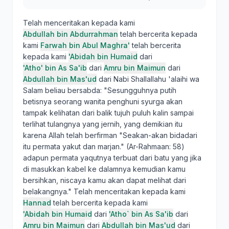
Telah menceritakan kepada kami
Abdullah bin Abdurrahman
telah bercerita kepada
kami
Farwah bin Abul Maghra'
telah bercerita
kepada kami
'Abidah bin Humaid
dari
'Atho' bin As Sa'ib
dari
Amru bin Maimun
dari
Abdullah bin Mas'ud
dari Nabi Shallallahu 'alaihi wa
Salam beliau bersabda: "Sesungguhnya putih
betisnya seorang wanita penghuni syurga akan
tampak kelihatan dari balik tujuh puluh kalin sampai
terlihat tulangnya yang jernih, yang demikian itu
karena Allah telah berfirman "Seakan-akan bidadari
itu permata yakut dan marjan." (Ar-Rahmaan: 58)
adapun permata yaqutnya terbuat dari batu yang jika
di masukkan kabel ke dalamnya kemudian kamu
bersihkan, niscaya kamu akan dapat melihat dari
belakangnya." Telah menceritakan kepada kami
Hannad
telah bercerita kepada kami
'Abidah bin Humaid
dari
'Atho` bin As Sa'ib
dari
Amru bin Maimun
dari
Abdullah bin Mas'ud
dari