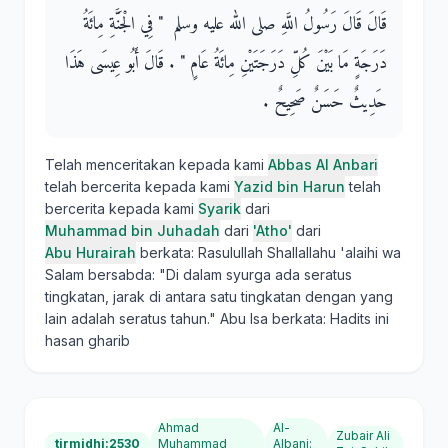
قَالَ قَالَ رَسُولُ اللَّهِ صلى الله عليه وسلم ‏ "‏ فِي الْجَنَّةِ مِائَةُ
دَرَجَةٍ مَا بَيْنَ كُلِّ دَرَجَتَيْنِ مِائَةُ عَامٍ ‏"‏ ‏.‏ قَالَ أَبُو عِيسَى هَذَا
حَدِيثٌ حَسَنٌ صَحِيحٌ ‏.‏
Telah menceritakan kepada kami
Abbas Al Anbari
telah bercerita kepada kami
Yazid bin Harun
telah
bercerita kepada kami
Syarik
dari
Muhammad bin Juhadah
dari
'Atho'
dari
Abu Hurairah
berkata: Rasulullah Shallallahu 'alaihi wa
Salam bersabda: "Di dalam syurga ada seratus
tingkatan, jarak di antara satu tingkatan dengan yang
lain adalah seratus tahun." Abu Isa berkata: Hadits ini
hasan gharib
Ahmad
Al-
Zubair Ali
tirmidhi:2530
Muhammad
Albani
: