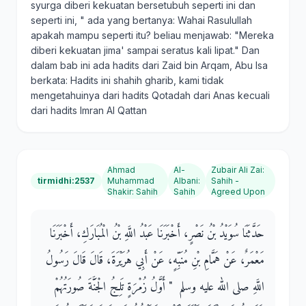
syurga diberi kekuatan bersetubuh seperti ini dan
seperti ini, " ada yang bertanya: Wahai Rasulullah
apakah mampu seperti itu? beliau menjawab: "Mereka
diberi kekuatan jima' sampai seratus kali lipat." Dan
dalam bab ini ada hadits dari Zaid bin Arqam, Abu Isa
berkata: Hadits ini shahih gharib, kami tidak
mengetahuinya dari hadits Qotadah dari Anas kecuali
dari hadits Imran Al Qattan
Ahmad
Al-
Zubair Ali Zai
:
tirmidhi:2537
Muhammad
Albani
:
Sahih -
Shakir
:
Sahih
Sahih
Agreed Upon
حَدَّثَنَا سُوَيْدُ بْنُ نَصْرٍ، أَخْبَرَنَا عَبْدُ اللَّهِ بْنُ الْمُبَارَكِ، أَخْبَرَنَا
مَعْمَرٌ، عَنْ هَمَّامِ بْنِ مُنَبِّهٍ، عَنْ أَبِي هُرَيْرَةَ، قَالَ قَالَ رَسُولُ
اللَّهِ صلى الله عليه وسلم ‏ "‏ أَوَّلُ زُمْرَةٍ تَلِجُ الْجَنَّةَ صُورَتُهُمْ