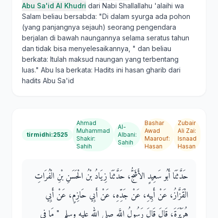
Abu Sa'id Al Khudri
dari Nabi Shallallahu 'alaihi wa
Salam beliau bersabda: "Di dalam syurga ada pohon
(yang panjangnya sejauh) seorang pengendara
berjalan di bawah naungannya selama seratus tahun
dan tidak bisa menyelesaikannya, " dan beliau
berkata: Itulah maksud naungan yang terbentang
luas." Abu Isa berkata: Hadits ini hasan gharib dari
hadits Abu Sa'id
Ahmad
Bashar
Zubair
Al-
Muhammad
Awad
Ali Zai
:
tirmidhi:2525
Albani
:
Shakir
:
Maarouf
:
Isnaad
Sahih
Sahih
Hasan
Hasan
حَدَّثَنَا أَبُو سَعِيدٍ الأَشَجُّ، حَدَّثَنَا زِيَادُ بْنُ الْحَسَنِ بْنِ الْفُرَاتِ
الْقَزَّازُ، عَنْ أَبِيهِ، عَنْ جَدِّهِ، عَنْ أَبِي حَازِمٍ، عَنْ أَبِي
هُرَيْرَةَ، قَالَ قَالَ رَسُولُ اللَّهِ صلى الله عليه وسلم ‏ "‏ مَا فِي