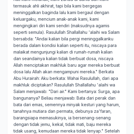
termasuk ahli akhirat, tapi bila kami bergegas
meninggalkan baginda lalu kami bergaul dengan
keluargaku, mencium anak-anak kami, kami
mengingkari diri kami sendiri (maksudnya agamis
seperti semula). Rasulullah Shallallahu 'alaihi wa Salam
bersabda: "Andai kalian bila pergi meninggalkanku
berada dalam kondisi kalian seperti itu, niscaya para
malaikat mengunjungi kalian di rumah-rumah kalian
dan seandainya kalian tidak berbuat dosa, niscaya
Allah menciptakan makhluk baru agar mereka berbuat
dosa lalu Allah akan mengampuni mereka." Berkata
Abu Hurairah: Aku berkata: Wahai Rasulullah, dari apa
makhluk diciptakan? Rasulullah Shallallahu 'alaihi wa
Salam menjawab: "Dari air." Kami bertanya: Surga, apa
bangunanya? Beliau menjawab: Bata dari perak dan
bata dari emas, semennya minyak kesturi yang harum,
tanahnya mutiara dan permata, debunya za'faran,
barangsiapa memasukinya, ia bersenang-senang
dengan tidak jemu, kekal, tidak mati, baju mereka
tidak usang, kemudaan mereka tidak lenyap." Setelah