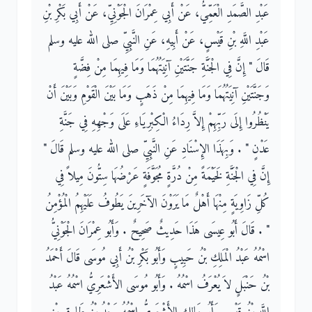
عَبْدِ الصَّمَدِ الْعَمِّيُّ، عَنْ أَبِي عِمْرَانَ الْجَوْنِيِّ، عَنْ أَبِي بَكْرِ بْنِ
عَبْدِ اللَّهِ بْنِ قَيْسٍ، عَنْ أَبِيهِ، عَنِ النَّبِيِّ صلى الله عليه وسلم
قَالَ ‏"‏ إِنَّ فِي الْجَنَّةِ جَنَّتَيْنِ آنِيَتُهُمَا وَمَا فِيهِمَا مِنْ فِضَّةٍ
وَجَنَّتَيْنِ آنِيَتُهُمَا وَمَا فِيهِمَا مِنْ ذَهَبٍ وَمَا بَيْنَ الْقَوْمِ وَبَيْنَ أَنْ
يَنْظُرُوا إِلَى رَبِّهِمْ إِلاَّ رِدَاءُ الْكِبْرِيَاءِ عَلَى وَجْهِهِ فِي جَنَّةِ
عَدْنٍ ‏"‏ ‏.‏ وَبِهَذَا الإِسْنَادِ عَنِ النَّبِيِّ صلى الله عليه وسلم قَالَ ‏"‏
إِنَّ فِي الْجَنَّةِ لَخَيْمَةً مِنْ دُرَّةٍ مُجَوَّفَةٍ عَرْضُهَا سِتُّونَ مِيلاً فِي
كُلِّ زَاوِيَةٍ مِنْهَا أَهْلٌ مَا يَرَوْنَ الآخَرِينَ يَطُوفُ عَلَيْهِمُ الْمُؤْمِنُ
‏"‏ ‏.‏ قَالَ أَبُو عِيسَى هَذَا حَدِيثٌ صَحِيحٌ ‏.‏ وَأَبُو عِمْرَانَ الْجَوْنِيُّ
اسْمُهُ عَبْدُ الْمَلِكِ بْنُ حَبِيبٍ وَأَبُو بَكْرِ بْنُ أَبِي مُوسَى قَالَ أَحْمَدُ
بْنُ حَنْبَلٍ لاَ يُعْرَفُ اسْمُهُ ‏.‏ وَأَبُو مُوسَى الأَشْعَرِيُّ اسْمُهُ عَبْدُ