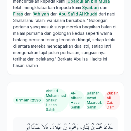
menceritakan kepada kami
'Ubaidullah bin Musa
telah mengkhabarkan kepada kami
Syaiban
dari
Firas
dari
'Athiyah
dari
Abu Sa'id Al Khudri
dari nabi
Shallallahu 'alaihi wa Salam bersabda: "Golongan
pertama yang masuk surga mereka bagaikan bulan di
malam purnama dan golongan kedua seperti warna
bintang bersinar terang terindah dilangit, setiap lelaki
di antara mereka mendapatkan dua istri, setiap istri
mengenakan tujuhpuluh perhiasan, sungsumnya
terlihat dari belakang." Berkata Abu Isa: Hadits ini
hasan shahih
Ahmad
Al-
Bashar
Zubair
Muhammad
Albani
:
Awad
Ali
tirmidhi:2536
Shakir
:
Hasan
Maarouf
:
Zai
:
Hasan
Sahih
Sahih
Daif
Sahih
حَدَّثَنَا مُحَمَّدُ بْنُ بَشَّارٍ، وَمَحْمُودُ بْنُ غَيْلاَنَ، قَالاَ حَدَّثَنَا أَبُو