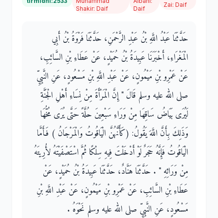
tirmidhi:2533
Muhammad
Albani
:
Zai
:
Daif
Shakir
:
Daif
Daif
حَدَّثَنَا عَبْدُ اللَّهِ بْنُ عَبْدِ الرَّحْمَنِ، حَدَّثَنَا فَرْوَةُ بْنُ أَبِي
الْمَغْرَاءِ، أَخْبَرَنَا عَبِيدَةُ بْنُ حُمَيْدٍ، عَنْ عَطَاءِ بْنِ السَّائِبِ،
عَنْ عَمْرِو بْنِ مَيْمُونٍ، عَنْ عَبْدِ اللَّهِ بْنِ مَسْعُودٍ، عَنِ النَّبِيِّ
صلى الله عليه وسلم قَالَ ‏"‏ إِنَّ الْمَرْأَةَ مِنْ نِسَاءِ أَهْلِ الْجَنَّةِ
لَيُرَى بَيَاضُ سَاقِهَا مِنْ وَرَاءِ سَبْعِينَ حُلَّةً حَتَّى يُرَى مُخُّهَا
وَذَلِكَ بِأَنَّ اللَّهَ يَقُولُ‏:‏ ‏(‏كَأََنَّهُنَّ الْيَاقُوتُ وَالْمَرْجَانُ ‏)‏ فَأَمَّا
الْيَاقُوتُ فَإِنَّهُ حَجَرٌ لَوْ أَدْخَلْتَ فِيهِ سِلْكًا ثُمَّ اسْتَصْفَيْتَهُ لأُرِيتَهُ
مِنْ وَرَائِهِ ‏"‏ ‏.‏ حَدَّثَنَا هَنَّادٌ، حَدَّثَنَا عَبِيدَةُ بْنُ حُمَيْدٍ، عَنْ
عَطَاءِ بْنِ السَّائِبِ، عَنْ عَمْرِو بْنِ مَيْمُونٍ، عَنْ عَبْدِ اللَّهِ بْنِ
مَسْعُودٍ، عَنِ النَّبِيِّ صلى الله عليه وسلم نَحْوَهُ ‏.‏