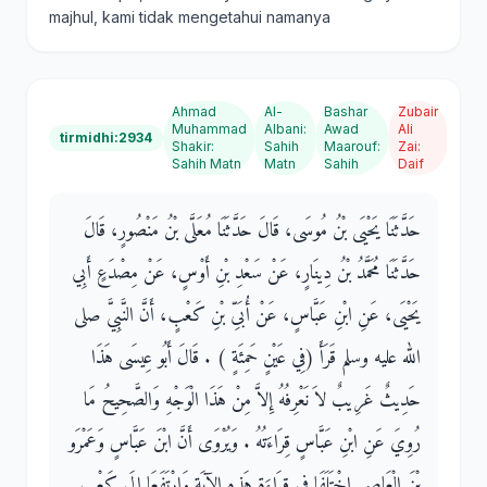
majhul, kami tidak mengetahui namanya
Ahmad
Al-
Bashar
Zubair
Muhammad
Albani
:
Awad
Ali
tirmidhi:2934
Shakir
:
Sahih
Maarouf
:
Zai
:
Sahih Matn
Matn
Sahih
Daif
حَدَّثَنَا يَحْيَى بْنُ مُوسَى، قَالَ حَدَّثَنَا مُعَلَّى بْنُ مَنْصُورٍ، قَالَ
حَدَّثَنَا مُحَمَّدُ بْنُ دِينَارٍ، عَنْ سَعْدِ بْنِ أَوْسٍ، عَنْ مِصْدَعٍ أَبِي
يَحْيَى، عَنِ ابْنِ عَبَّاسٍ، عَنْ أُبَىِّ بْنِ كَعْبٍ، أَنَّ النَّبِيَّ صلى
الله عليه وسلم قَرَأَ ‏(‏فِي عَيْنٍ حَمِئَةٍ ‏)‏ ‏.‏ قَالَ أَبُو عِيسَى هَذَا
حَدِيثٌ غَرِيبٌ لاَ نَعْرِفُهُ إِلاَّ مِنْ هَذَا الْوَجْهِ وَالصَّحِيحُ مَا
رُوِيَ عَنِ ابْنِ عَبَّاسٍ قِرَاءَتُهُ ‏.‏ وَيُرْوَى أَنَّ ابْنَ عَبَّاسٍ وَعَمْرَو
بْنَ الْعَاصِي اخْتَلَفَا فِي قِرَاءَةِ هَذِهِ الآيَةِ وَارْتَفَعَا إِلَى كَعْبِ