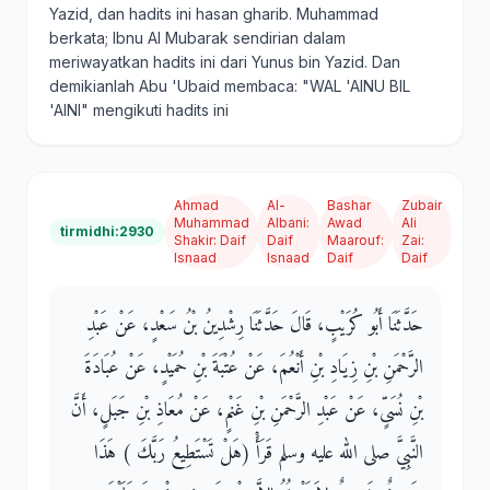
Yazid, dan hadits ini hasan gharib. Muhammad
berkata; Ibnu Al Mubarak sendirian dalam
meriwayatkan hadits ini dari Yunus bin Yazid. Dan
demikianlah Abu 'Ubaid membaca: "WAL 'AINU BIL
'AINI" mengikuti hadits ini
Ahmad
Al-
Bashar
Zubair
Muhammad
Albani
:
Awad
Ali
tirmidhi:2930
Shakir
:
Daif
Daif
Maarouf
:
Zai
:
Isnaad
Isnaad
Daif
Daif
حَدَّثَنَا أَبُو كُرَيْبٍ، قَالَ حَدَّثَنَا رِشْدِينُ بْنُ سَعْدٍ، عَنْ عَبْدِ
الرَّحْمَنِ بْنِ زِيَادِ بْنِ أَنْعُمَ، عَنْ عُتْبَةَ بْنِ حُمَيْدٍ، عَنْ عُبَادَةَ
بْنِ نُسَىٍّ، عَنْ عَبْدِ الرَّحْمَنِ بْنِ غَنْمٍ، عَنْ مُعَاذِ بْنِ جَبَلٍ، أَنَّ
النَّبِيَّ صلى الله عليه وسلم قَرَأَْ ‏(‏هَلْ تَسْتَطِيعُ رَبَّكَ ‏)‏ هَذَا