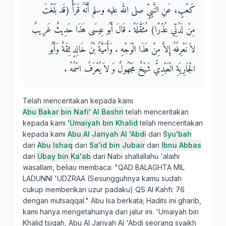
كَعْبٍ، عَنِ النَّبِيِّ صلى الله عليه وسلم أَنَّهُ قَرَأَْ ‏(قَد ‏بَلَغْتَ
مِنْ لَدُنِّي عُذْرًا‏)‏ مُثَقَّلَةً ‏.‏ قَالَ أَبُو عِيسَى هَذَا حَدِيثٌ غَرِيبٌ
لاَ نَعْرِفُهُ إِلاَّ مِنْ هَذَا الْوَجْهِ ‏.‏ وَأُمَيَّةُ بْنُ خَالِدٍ ثِقَةٌ وَأَبُو
الْجَارِيَةِ الْعَبْدِيُّ شَيْخٌ مَجْهُولٌ وَ لاَ يُعْرَفُ اسْمُهُ ‏.‏
Telah menceritakan kepada kami
Abu Bakar bin Nafi' Al Bashri
telah menceritakan
kepada kami
'Umaiyah bin Khalid
telah menceritakan
kepada kami
Abu Al Jariyah Al 'Abdi
dari
Syu'bah
dari
Abu Ishaq
dari
Sa'id bin Jubair
dari
Ibnu Abbas
dari
Ubay bin Ka'ab
dari Nabi shallallahu 'alaihi
wasallam, beliau membaca: "QAD BALAGHTA MIL
LADUNNI 'UDZRAA (Sesungguhnya kamu sudah
cukup memberikan uzur padaku) QS Al Kahfi: 76
dengan mutsaqqal." Abu Isa berkata; Hadits ini gharib,
kami hanya mengetahuinya dari jalur ini. 'Umaiyah bin
Khalid tsiqah, Abu Al Jariyah Al 'Abdi seorang syaikh