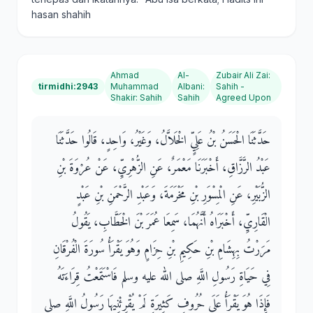
hasan shahih
Ahmad
Al-
Zubair Ali Zai
:
tirmidhi:2943
Muhammad
Albani
:
Sahih -
Shakir
:
Sahih
Sahih
Agreed Upon
حَدَّثَنَا الْحَسَنُ بْنُ عَلِيٍّ الْخَلاَّلُ، وَغَيْرُ، وَاحِدٍ، قَالُوا حَدَّثَنَا
عَبْدُ الرَّزَّاقِ، أَخْبَرَنَا مَعْمَرٌ، عَنِ الزُّهْرِيِّ، عَنْ عُرْوَةَ بْنِ
الزُّبَيْرِ، عَنِ الْمِسْوَرِ بْنِ مَخْرَمَةَ، وَعَبْدِ الرَّحْمَنِ بْنِ عَبْدٍ
الْقَارِيِّ، أَخْبَرَاهُ أَنَّهُمَا، سَمِعَا عُمَرَ بْنَ الْخَطَّابِ، يَقُولُ
مَرَرْتُ بِهِشَامِ بْنِ حَكِيمِ بْنِ حِزَامٍ وَهُوَ يَقْرَأُ سُورَةَ الْفُرْقَانِ
فِي حَيَاةِ رَسُولِ اللَّهِ صلى الله عليه وسلم فَاسْتَمَعْتُ قِرَاءَتَهُ
فَإِذَا هُوَ يَقْرَأُ عَلَى حُرُوفٍ كَثِيرَةٍ لَمْ يُقْرِئْنِيهَا رَسُولُ اللَّهِ صلى