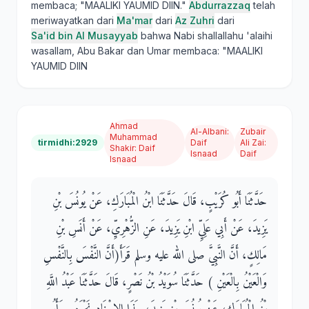
membaca; "MAALIKI YAUMID DIIN."
Abdurrazzaq
telah
meriwayatkan dari
Ma'mar
dari
Az Zuhri
dari
Sa'id bin Al Musayyab
bahwa Nabi shallallahu 'alaihi
wasallam, Abu Bakar dan Umar membaca: "MAALIKI
YAUMID DIIN
Ahmad
Al-Albani
:
Zubair
Muhammad
tirmidhi:2929
Daif
Ali Zai
:
Shakir
:
Daif
Isnaad
Daif
Isnaad
حَدَّثَنَا أَبُو كُرَيْبٍ، قَالَ حَدَّثَنَا ابْنُ الْمُبَارَكِ، عَنْ يُونُسَ بْنِ
يَزِيدَ، عَنْ أَبِي عَلِيِّ ابْنِ يَزِيدَ، عَنِ الزُّهْرِيِّ، عَنْ أَنَسِ بْنِ
مَالِكٍ، أَنَّ النَّبِيَّ صلى الله عليه وسلم قَرَأَ‏(‏أَنَّ النَّفْسَ بِالنَّفْسِ
وَالْعَيْنُ بِالْعَيْنِ ‏)‏ حَدَّثَنَا سُوَيْدُ بْنُ نَصْرٍ، قَالَ حَدَّثَنَا عَبْدُ اللَّهِ