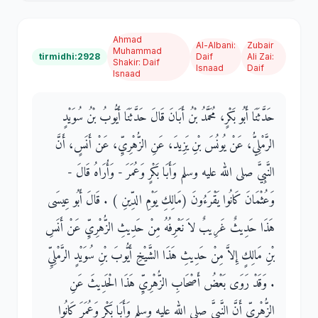
Ahmad
Al-Albani
:
Zubair
Muhammad
tirmidhi:2928
Daif
Ali Zai
:
Shakir
:
Daif
Isnaad
Daif
Isnaad
حَدَّثَنَا أَبُو بَكْرٍ، مُحَمَّدُ بْنُ أَبَانَ قَالَ حَدَّثَنَا أَيُّوبُ بْنُ سُوَيْدٍ
الرَّمْلِيُّ، عَنْ يُونُسَ بْنِ يَزِيدَ، عَنِ الزُّهْرِيِّ، عَنْ أَنَسٍ، أَنَّ
النَّبِيَّ صلى الله عليه وسلم وَأَبَا بَكْرٍ وَعُمَرَ - وَأُرَاهُ قَالَ -
وَعُثْمَانَ كَانُوا يَقْرَءُونَ ‏(‏مَالِكِ يَوْمِ الدِّينِ ‏)‏ ‏.‏ قَالَ أَبُو عِيسَى
هَذَا حَدِيثٌ غَرِيبٌ لاَ نَعْرِفُهُ مِنْ حَدِيثِ الزُّهْرِيِّ عَنْ أَنَسِ
بْنِ مَالِكٍ إِلاَّ مِنْ حَدِيثِ هَذَا الشَّيْخِ أَيُّوبَ بْنِ سُوَيْدٍ الرَّمْلِيِّ
‏.‏ وَقَدْ رَوَى بَعْضُ أَصْحَابِ الزُّهْرِيِّ هَذَا الْحَدِيثَ عَنِ
الزُّهْرِيِّ أَنَّ النَّبِيَّ صلى الله عليه وسلم وَأَبَا بَكْرٍ وَعُمَرَ كَانُوا