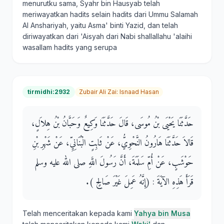
menurutku sama, Syahr bin Hausyab telah
meriwayatkan hadits selain hadits dari Ummu Salamah
Al Anshariyah, yaitu Asma' binti Yazid, dan telah
diriwayatkan dari 'Aisyah dari Nabi shallallahu 'alaihi
wasallam hadits yang serupa
tirmidhi:2932
Zubair Ali Zai
:
Isnaad Hasan
حَدَّثَنَا يَحْيَى بْنُ مُوسَى، قَالَ حَدَّثَنَا وَكِيعٌ وَحَبَّانُ بْنُ هِلاَلٍ،
قَالاَ حَدَّثَنَا هَارُونُ النَّحْوِيُّ، عَنْ ثَابِتٍ الْبُنَانِيِّ، عَنْ شَهْرِ بْنِ
حَوْشَبٍ، عَنْ أُمِّ سَلَمَةَ، أَنَّ رَسُولَ اللَّهِ صلى الله عليه وسلم
قَرَأَ هَذِهِ الآيَةَ ‏:‏ ‏(‏إِنَّهُ عَمِلَ غَيْرَ صَالِحٍ ‏)‏‏.‏
Telah menceritakan kepada kami
Yahya bin Musa