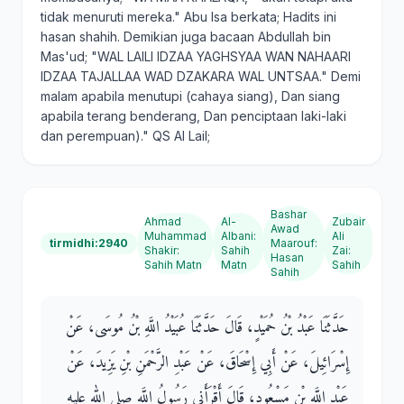
tidak menuruti mereka." Abu Isa berkata; Hadits ini
hasan shahih. Demikian juga bacaan Abdullah bin
Mas'ud; "WAL LAILI IDZAA YAGHSYAA WAN NAHAARI
IDZAA TAJALLAA WAD DZAKARA WAL UNTSAA." Demi
malam apabila menutupi (cahaya siang), Dan siang
apabila terang benderang, Dan penciptaan laki-laki
dan perempuan)." QS Al Lail;
Bashar
Ahmad
Al-
Zubair
Awad
Muhammad
Albani
:
Ali
tirmidhi:2940
Maarouf
:
Shakir
:
Sahih
Zai
:
Hasan
Sahih Matn
Matn
Sahih
Sahih
حَدَّثَنَا عَبْدُ بْنُ حُمَيْدٍ، قَالَ حَدَّثَنَا عُبَيْدُ اللَّهِ بْنُ مُوسَى، عَنْ
إِسْرَائِيلَ، عَنْ أَبِي إِسْحَاقَ، عَنْ عَبْدِ الرَّحْمَنِ بْنِ يَزِيدَ، عَنْ
عَبْدِ اللَّهِ بْنِ مَسْعُودٍ، قَالَ أَقْرَأَنِي رَسُولُ اللَّهِ صلى الله عليه