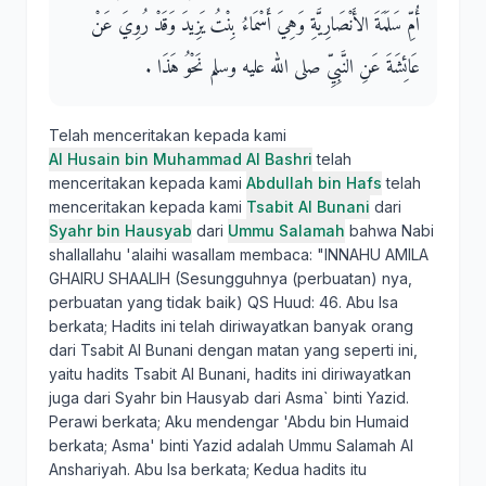
أُمِّ سَلَمَةَ الأَنْصَارِيَّةِ وَهِيَ أَسْمَاءُ بِنْتُ يَزِيدَ وَقَدْ رُوِيَ عَنْ
عَائِشَةَ عَنِ النَّبِيِّ صلى الله عليه وسلم نَحْوُ هَذَا ‏.‏
Telah menceritakan kepada kami
Al Husain bin Muhammad Al Bashri
telah
menceritakan kepada kami
Abdullah bin Hafs
telah
menceritakan kepada kami
Tsabit Al Bunani
dari
Syahr bin Hausyab
dari
Ummu Salamah
bahwa Nabi
shallallahu 'alaihi wasallam membaca: "INNAHU AMILA
GHAIRU SHAALIH (Sesungguhnya (perbuatan) nya,
perbuatan yang tidak baik) QS Huud: 46. Abu Isa
berkata; Hadits ini telah diriwayatkan banyak orang
dari Tsabit Al Bunani dengan matan yang seperti ini,
yaitu hadits Tsabit Al Bunani, hadits ini diriwayatkan
juga dari Syahr bin Hausyab dari Asma` binti Yazid.
Perawi berkata; Aku mendengar 'Abdu bin Humaid
berkata; Asma' binti Yazid adalah Ummu Salamah Al
Anshariyah. Abu Isa berkata; Kedua hadits itu