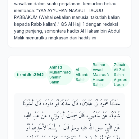
wasallam dalam suatu perjalanan, kemudian beliau
membaca: "YAA AYYUHAN NAASUT TAQUU
RABBAKUM (Wahai sekalian manusia, takutlah kalian
kepada Rabb kalian)." QS Al Hajj: 1 dengan redaksi
yang panjang, sementara hadits Al Hakam bin Abdul
Malik menurutku ringkasan dari hadits ini
Bashar
Zubair
Ahmad
Al-
Awad
Ali Zai
:
Muhammad
tirmidhi:2942
Albani
:
Maarouf
:
Sahih -
Shakir
:
Sahih
Hasan
Agreed
Sahih
Sahih
Upon
حَدَّثَنَا مَحْمُودُ بْنُ غَيْلاَنَ، قَالَ حَدَّثَنَا أَبُو دَاوُدَ، قَالَ أَخْبَرَنَا
شُعْبَةُ، عَنْ مَنْصُورٍ، قَالَ سَمِعْتُ أَبَا وَائِلٍ، عَنْ عَبْدِ اللَّهِ،
عَنِ النَّبِيِّ صلى الله عليه وسلم قَالَ ‏ "‏ بِئْسَمَا لأَحَدِهِمْ أَوْ