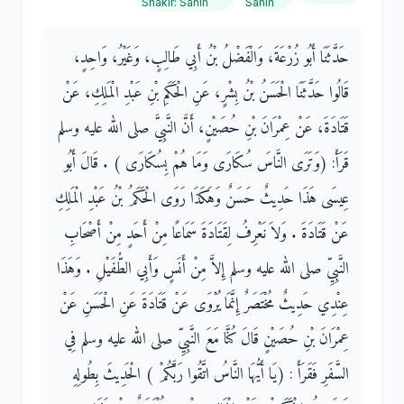
Shakir
:
Sahih
Sahih
حَدَّثَنَا أَبُو زُرْعَةَ، وَالْفَضْلُ بْنُ أَبِي طَالِبٍ، وَغَيْرُ، وَاحِدٍ،
قَالُوا حَدَّثَنَا الْحَسَنُ بْنُ بِشْرٍ، عَنِ الْحَكَمِ بْنِ عَبْدِ الْمَلِكِ، عَنْ
قَتَادَةَ، عَنْ عِمْرَانَ بْنِ حُصَيْنٍ، أَنَّ النَّبِيَّ صلى الله عليه وسلم
قَرَأَ‏:‏ ‏(‏وَتَرَى النَّاسَ سُكَارَى وَمَا هُمْ بِسُكَارَى ‏)‏ ‏.‏ قَالَ أَبُو
عِيسَى هَذَا حَدِيثٌ حَسَنٌ وَهَكَذَا رَوَى الْحَكَمُ بْنُ عَبْدِ الْمَلِكِ
عَنْ قَتَادَةَ ‏.‏ وَلاَ نَعْرِفُ لِقَتَادَةَ سَمَاعًا مِنْ أَحَدٍ مِنْ أَصْحَابِ
النَّبِيِّ صلى الله عليه وسلم إِلاَّ مِنْ أَنَسٍ وَأَبِي الطُّفَيْلِ ‏.‏ وَهَذَا
عِنْدِي حَدِيثٌ مُخْتَصَرٌ إِنَّمَا يُرْوَى عَنْ قَتَادَةَ عَنِ الْحَسَنِ عَنْ
عِمْرَانَ بْنِ حُصَيْنٍ قَالَ كُنَّا مَعَ النَّبِيِّ صلى الله عليه وسلم فِي
السَّفَرِ فَقَرَأَ ‏:‏ ‏(‏يَا أَيُّهَا النَّاسُ اتَّقُوا رَبَّكُمْ ‏)‏ الْحَدِيثَ بِطُولِهِ