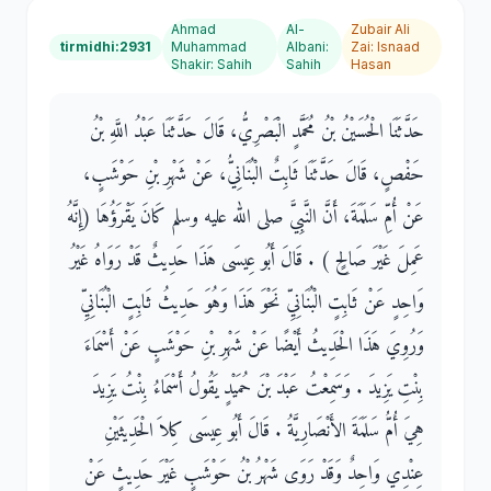
Ahmad
Al-
Zubair Ali
tirmidhi:2931
Muhammad
Albani
:
Zai
:
Isnaad
Shakir
:
Sahih
Sahih
Hasan
حَدَّثَنَا الْحُسَيْنُ بْنُ مُحَمَّدٍ الْبَصْرِيُّ، قَالَ حَدَّثَنَا عَبْدُ اللَّهِ بْنُ
حَفْصٍ، قَالَ حَدَّثَنَا ثَابِتٌ الْبُنَانِيُّ، عَنْ شَهْرِ بْنِ حَوْشَبٍ،
عَنْ أُمِّ سَلَمَةَ، أَنَّ النَّبِيَّ صلى الله عليه وسلم كَانَ يَقْرَؤُهَا ‏(‏إِنَّهُ
عَمِلَ غَيْرَ صَالِحٍ ‏)‏ ‏.‏ قَالَ أَبُو عِيسَى هَذَا حَدِيثٌ قَدْ رَوَاهُ غَيْرُ
وَاحِدٍ عَنْ ثَابِتٍ الْبُنَانِيِّ نَحْوَ هَذَا وَهُوَ حَدِيثُ ثَابِتٍ الْبُنَانِيِّ
وَرُوِيَ هَذَا الْحَدِيثُ أَيْضًا عَنْ شَهْرِ بْنِ حَوْشَبٍ عَنْ أَسْمَاءَ
بِنْتِ يَزِيدَ ‏.‏ وَسَمِعْتُ عَبْدَ بْنَ حُمَيْدٍ يَقُولُ أَسْمَاءُ بِنْتُ يَزِيدَ
هِيَ أُمُّ سَلَمَةَ الأَنْصَارِيَّةُ ‏.‏ قَالَ أَبُو عِيسَى كِلاَ الْحَدِيثَيْنِ
عِنْدِي وَاحِدٌ وَقَدْ رَوَى شَهْرُ بْنُ حَوْشَبٍ غَيْرَ حَدِيثٍ عَنْ