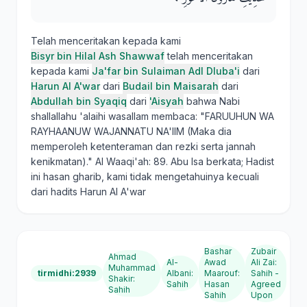
Telah menceritakan kepada kami
Bisyr bin Hilal Ash Shawwaf
telah menceritakan
kepada kami
Ja'far bin Sulaiman Adl Dluba'i
dari
Harun Al A'war
dari
Budail bin Maisarah
dari
Abdullah bin Syaqiq
dari
'Aisyah
bahwa Nabi
shallallahu 'alaihi wasallam membaca: "FARUUHUN WA
RAYHAANUW WAJANNATU NA'IIM (Maka dia
memperoleh ketenteraman dan rezki serta jannah
kenikmatan)." Al Waaqi'ah: 89. Abu Isa berkata; Hadist
ini hasan gharib, kami tidak mengetahuinya kecuali
dari hadits Harun Al A'war
Bashar
Zubair
Ahmad
Al-
Awad
Ali Zai
:
Muhammad
tirmidhi:2939
Albani
:
Maarouf
:
Sahih -
Shakir
:
Sahih
Hasan
Agreed
Sahih
Sahih
Upon