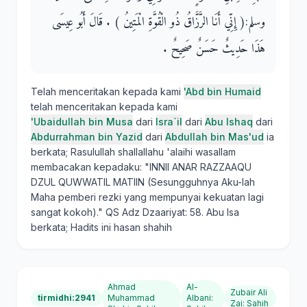
وسلم‏:‏‏(‏ إِنِّي أَنَا الرَّزَّاقُ ذُو الْقُوَّةِ الْمَتِينُ ‏)‏ ‏.‏ قَالَ أَبُو عِيسَى
هَذَا حَدِيثٌ حَسَنٌ صَحِيحٌ ‏.‏
Telah menceritakan kepada kami
'Abd bin Humaid
telah menceritakan kepada kami
'Ubaidullah bin Musa
dari
Isra`il
dari
Abu Ishaq
dari
Abdurrahman bin Yazid
dari
Abdullah bin Mas'ud
ia
berkata; Rasulullah shallallahu 'alaihi wasallam
membacakan kepadaku: "INNII ANAR RAZZAAQU
DZUL QUWWATIL MATIIN (Sesungguhnya Aku-lah
Maha pemberi rezki yang mempunyai kekuatan lagi
sangat kokoh)." QS Adz Dzaariyat: 58. Abu Isa
berkata; Hadits ini hasan shahih
Ahmad
Al-
Zubair Ali
tirmidhi:2941
Muhammad
Albani
:
Zai
:
Sahih