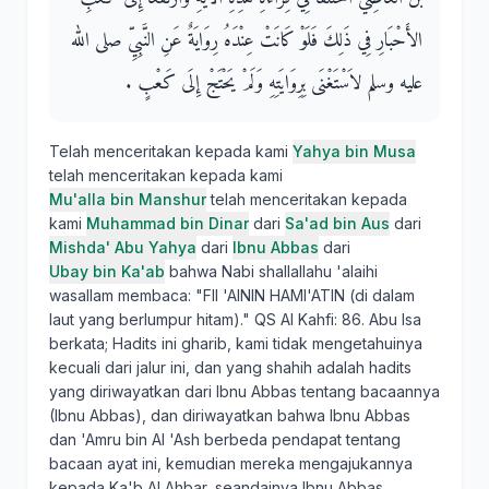
الأَحْبَارِ فِي ذَلِكَ فَلَوْ كَانَتْ عِنْدَهُ رِوَايَةٌ عَنِ النَّبِيِّ صلى الله
عليه وسلم لاَسْتَغْنَى بِرِوَايَتِهِ وَلَمْ يَحْتَجْ إِلَى كَعْبٍ ‏.‏
Telah menceritakan kepada kami
Yahya bin Musa
telah menceritakan kepada kami
Mu'alla bin Manshur
telah menceritakan kepada
kami
Muhammad bin Dinar
dari
Sa'ad bin Aus
dari
Mishda' Abu Yahya
dari
Ibnu Abbas
dari
Ubay bin Ka'ab
bahwa Nabi shallallahu 'alaihi
wasallam membaca: "FII 'AININ HAMI'ATIN (di dalam
laut yang berlumpur hitam)." QS Al Kahfi: 86. Abu Isa
berkata; Hadits ini gharib, kami tidak mengetahuinya
kecuali dari jalur ini, dan yang shahih adalah hadits
yang diriwayatkan dari Ibnu Abbas tentang bacaannya
(Ibnu Abbas), dan diriwayatkan bahwa Ibnu Abbas
dan 'Amru bin Al 'Ash berbeda pendapat tentang
bacaan ayat ini, kemudian mereka mengajukannya
kepada Ka'b Al Ahbar, seandainya Ibnu Abbas