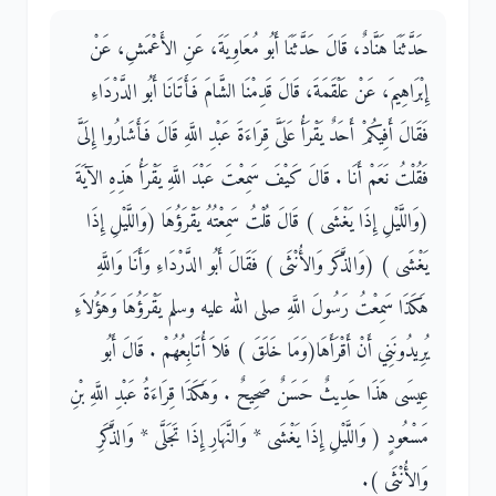
حَدَّثَنَا هَنَّادٌ، قَالَ حَدَّثَنَا أَبُو مُعَاوِيَةَ، عَنِ الأَعْمَشِ، عَنْ
إِبْرَاهِيمَ، عَنْ عَلْقَمَةَ، قَالَ قَدِمْنَا الشَّامَ فَأَتَانَا أَبُو الدَّرْدَاءِ
فَقَالَ أَفِيكُمْ أَحَدٌ يَقْرَأُ عَلَىَّ قِرَاءَةَ عَبْدِ اللَّهِ قَالَ فَأَشَارُوا إِلَىَّ
فَقُلْتُ نَعَمْ أَنَا ‏.‏ قَالَ كَيْفَ سَمِعْتَ عَبْدَ اللَّهِ يَقْرَأُ هَذِهِ الآيَةَ
‏(وَاللَّيْلِ إِذَا يَغْشَى ‏)‏ قَالَ قُلْتُ سَمِعْتُهُ يَقْرَؤُهَا ‏(‏‏وَاللَّيْلِ إِذَا
يَغْشَى ‏)‏ ‏(‏وَالذَّكَر وَالأُنْثَى ‏)‏ فَقَالَ أَبُو الدَّرْدَاءِ وَأَنَا وَاللَّهِ
هَكَذَا سَمِعْتُ رَسُولَ اللَّهِ صلى الله عليه وسلم يَقْرَؤُهَا وَهَؤُلاَءِ
يُرِيدُونَنِي أَنْ أَقْرَأَهَا‏(‏وَمَا خَلَقَ ‏)‏ فَلاَ أُتَابِعُهُمْ ‏.‏ قَالَ أَبُو
عِيسَى هَذَا حَدِيثٌ حَسَنٌ صَحِيحٌ ‏.‏ وَهَكَذَا قِرَاءَةُ عَبْدِ اللَّهِ بْنِ
مَسْعُودٍ ‏(‏ وَاللَّيْلِ إِذَا يَغْشَى * وَالنَّهَارِ إِذَا تَجَلَّى * وَالذَّكَرِ
وَالأُنْثَى ‏)‏‏.‏