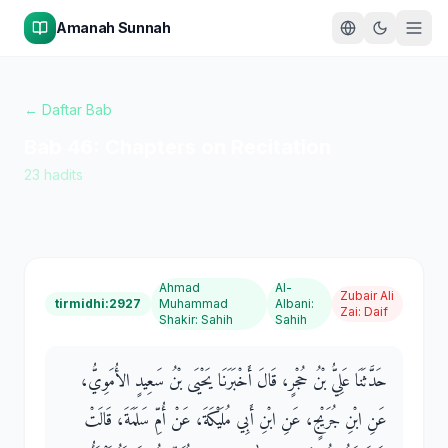
Amanah Sunnah
← Daftar Bab
Bab
46
:
Chapters on Recitation
23
hadits
Ahmad
Al-
Zubair Ali
tirmidhi:2927
Muhammad
Albani
:
Zai
:
Daif
Shakir
:
Sahih
Sahih
حَدَّثَنَا عَلِيُّ بْنُ حُجْرٍ، قَالَ أَخْبَرَنَا يَحْيَى بْنُ سَعِيدٍ الأُمَوِيُّ،
عَنِ ابْنِ جُرَيْجٍ، عَنِ ابْنِ أَبِي مُلَيْكَةَ، عَنْ أُمِّ سَلَمَةَ، قَالَتْ