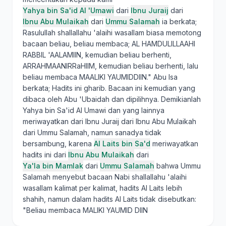
Yahya bin Sa'id Al 'Umawi
dari
Ibnu Juraij
dari
Ibnu Abu Mulaikah
dari
Ummu Salamah
ia berkata;
Rasulullah shallallahu 'alaihi wasallam biasa memotong
bacaan beliau, beliau membaca; AL HAMDULILLAAHI
RABBIL 'AALAMIIN, kemudian beliau berhenti,
ARRAHMAANIRRaHIIM, kemudian beliau berhenti, lalu
beliau membaca MAALIKI YAUMIDDIIN." Abu Isa
berkata; Hadits ini gharib. Bacaan ini kemudian yang
dibaca oleh Abu 'Ubaidah dan dipilihnya. Demikianlah
Yahya bin Sa'id Al Umawi dan yang lainnya
meriwayatkan dari Ibnu Juraij dari Ibnu Abu Mulaikah
dari Ummu Salamah, namun sanadya tidak
bersambung, karena
Al Laits bin Sa'd
meriwayatkan
hadits ini dari
Ibnu Abu Mulaikah
dari
Ya'la bin Mamlak
dari
Ummu Salamah
bahwa Ummu
Salamah menyebut bacaan Nabi shallallahu 'alaihi
wasallam kalimat per kalimat, hadits Al Laits lebih
shahih, namun dalam hadits Al Laits tidak disebutkan:
"Beliau membaca MALIKI YAUMID DIIN