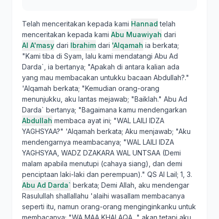
Telah menceritakan kepada kami
Hannad
telah
menceritakan kepada kami
Abu Muawiyah
dari
Al A'masy
dari
Ibrahim
dari
'Alqamah
ia berkata;
"Kami tiba di Syam, lalu kami mendatangi Abu Ad
Darda`, ia bertanya; "Apakah di antara kalian ada
yang mau membacakan untukku bacaan Abdullah?."
'Alqamah berkata; "Kemudian orang-orang
menunjukku, aku lantas mejawab; "Baiklah." Abu Ad
Darda` bertanya; "Bagaimana kamu mendengarkan
Abdullah
membaca ayat ini; "WAL LAILI IDZA
YAGHSYAA?" 'Alqamah berkata; Aku menjawab; "Aku
mendengarnya meambacanya; "WAL LAILI IDZA
YAGHSYAA, WADZ DZAKARA WAL UNTSAA (Demi
malam apabila menutupi (cahaya siang), dan demi
penciptaan laki-laki dan perempuan)." QS Al Lail; 1, 3.
Abu Ad Darda`
berkata; Demi Allah, aku mendengar
Rasulullah shallallahu 'alaihi wasallam membacanya
seperti itu, namun orang-orang menginginkanku untuk
membacanya; "WA MAA KHALAQA, " akan tetapi aku