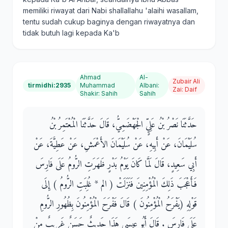
memiliki riwayat dari Nabi shallallahu 'alaihi wasallam,
tentu sudah cukup baginya dengan riwayatnya dan
tidak butuh lagi kepada Ka'b
Ahmad
Al-
Zubair Ali
tirmidhi:2935
Muhammad
Albani
:
Zai
:
Daif
Shakir
:
Sahih
Sahih
حَدَّثَنَا نَصْرُ بْنُ عَلِيٍّ الْجَهْضَمِيُّ، قَالَ حَدَّثَنَا الْمُعْتَمِرُ بْنُ
سُلَيْمَانَ، عَنْ أَبِيهِ، عَنْ سُلَيْمَانَ الأَعْمَشِ، عَنْ عَطِيَّةَ، عَنْ
أَبِي سَعِيدٍ، قَالَ لَمَّا كَانَ يَوْمُ بَدْرٍ ظَهَرَتِ الرُّومُ عَلَى فَارِسَ
فَأَعْجَبَ ذَلِكَ الْمُؤْمِنِينَ فَنَزَلَتْ ‏(‏ الم * غُلِبَتِ الرُّومُ ‏)‏ إِلَى
قَوْلِهِ ‏(‏يَفْرَحُ الْمُؤْمِنُونَ ‏)‏ قَالَ فَفْرَحَ الْمُؤْمِنُونَ بِظُهُورِ الرُّومِ
عَلَى فَارِسَ ‏.‏ قَالَ أَبُو عِيسَى هَذَا حَدِيثٌ حَسَنٌ غَرِيبٌ مِنْ