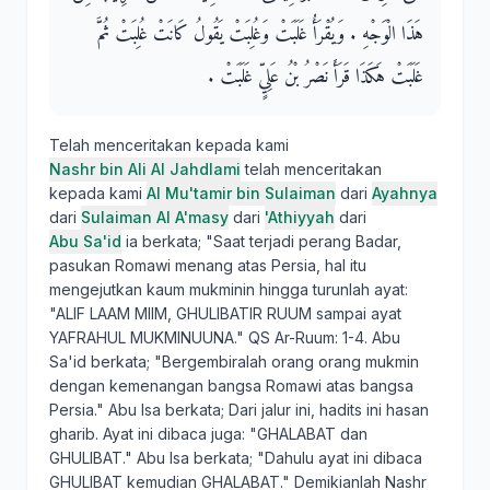
هَذَا الْوَجْهِ ‏.‏ وَيُقْرَأُ غَلَبَتْ وَغُلِبَتْ يَقُولُ كَانَتْ غُلِبَتْ ثُمَّ
غَلَبَتْ هَكَذَا قَرَأَ نَصْرُ بْنُ عَلِيٍّ غَلَبَتْ ‏.‏
Telah menceritakan kepada kami
Nashr bin Ali Al Jahdlami
telah menceritakan
kepada kami
Al Mu'tamir bin Sulaiman
dari
Ayahnya
dari
Sulaiman Al A'masy
dari
'Athiyyah
dari
Abu Sa'id
ia berkata; "Saat terjadi perang Badar,
pasukan Romawi menang atas Persia, hal itu
mengejutkan kaum mukminin hingga turunlah ayat:
"ALIF LAAM MIIM, GHULIBATIR RUUM sampai ayat
YAFRAHUL MUKMINUUNA." QS Ar-Ruum: 1-4. Abu
Sa'id berkata; "Bergembiralah orang orang mukmin
dengan kemenangan bangsa Romawi atas bangsa
Persia." Abu Isa berkata; Dari jalur ini, hadits ini hasan
gharib. Ayat ini dibaca juga: "GHALABAT dan
GHULIBAT." Abu Isa berkata; "Dahulu ayat ini dibaca
GHULIBAT kemudian GHALABAT." Demikianlah Nashr