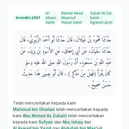
Al-
Bashar Awad
Zubair Ali Zai
:
tirmidhi:2937
Albani
:
Maarouf
:
Sahih -
Sahih
Hasan Sahih
Agreed Upon
حَدَّثَنَا مَحْمُودُ بْنُ غَيْلاَنَ، قَالَ حَدَّثَنَا أَبُو أَحْمَدَ الزُّبَيْرِيُّ، قَالَ
حَدَّثَنَا سُفْيَانُ، عَنْ أَبِي إِسْحَاقَ، عَنِ الأَسْوَدِ بْنِ يَزِيدَ، عَنْ
عَبْدِ اللَّهِ بْنِ مَسْعُودٍ، أَنَّ رَسُولَ اللَّهِ صلى الله عليه وسلم
كَانَ يَقْرَأُ ‏(‏فَهَلْ مِنْ مُدَّكِرٍ ‏)‏ ‏.‏ قَالَ أَبُو عِيسَى هَذَا حَدِيثٌ
حَسَنٌ صَحِيحٌ ‏.‏
Telah menceritakan kepada kami
Mahmud bin Ghailan
telah menceritakan kepada
kami
Abu Ahmad Az Zubairi
telah menceritakan
kepada kami
Sufyan
dari
Abu Ishaq
dari
Al Aswad bin Yazid
dari
Abdullah bin Mas'ud
,