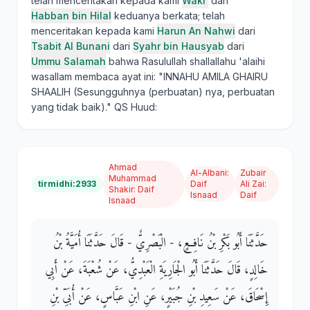
telah menceritakan kepada kami
Waki'
dan
Habban bin Hilal
keduanya berkata; telah
menceritakan kepada kami
Harun An Nahwi
dari
Tsabit Al Bunani
dari
Syahr bin Hausyab
dari
Ummu Salamah
bahwa Rasulullah shallallahu 'alaihi
wasallam membaca ayat ini: "INNAHU AMILA GHAIRU
SHAALIH (Sesungguhnya (perbuatan) nya, perbuatan
yang tidak baik)." QS Huud:
Ahmad
Al-Albani
:
Zubair
Muhammad
tirmidhi:2933
Daif
Ali Zai
:
Shakir
:
Daif
Isnaad
Daif
Isnaad
حَدَّثَنَا أَبُو بَكْرِ بْنُ نَافِعٍ، - الْبَصْرِيٌّ - قَالَ حَدَّثَنَا أُمَيَّةُ بْنُ
خَالِدٍ، قَالَ حَدَّثَنَا أَبُو الْجَارِيَةِ الْعَبْدِيُّ، عَنْ شُعْبَةَ، عَنْ أَبِي
إِسْحَاقَ، عَنْ سَعِيدِ بْنِ جُبَيْرٍ، عَنِ ابْنِ عَبَّاسٍ، عَنْ أُبَىِّ بْنِ