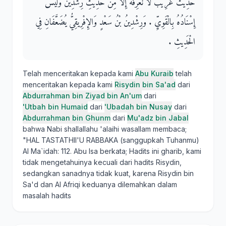
حَدِيثٌ غَرِيبٌ لاَ نَعْرِفُهُ إِلاَّ مِنْ حَدِيثِ رِشْدِينَ وَلَيْسَ
إِسْنَادُهُ بِالْقَوِيِّ ‏.‏ وَرِشْدِينُ بْنُ سَعْدٍ وَالإِفْرِيقِيُّ يُضَعَّفَانِ فِي
الْحَدِيثِ ‏.‏
Telah menceritakan kepada kami
Abu Kuraib
telah
menceritakan kepada kami
Risydin bin Sa'ad
dari
Abdurrahman bin Ziyad bin An'um
dari
'Utbah bin Humaid
dari
'Ubadah bin Nusay
dari
Abdurrahman bin Ghunm
dari
Mu'adz bin Jabal
bahwa Nabi shallallahu 'alaihi wasallam membaca;
"HAL TASTATHII'U RABBAKA (sanggupkah Tuhanmu)
Al Ma`idah: 112. Abu Isa berkata; Hadits ini gharib, kami
tidak mengetahuinya kecuali dari hadits Risydin,
sedangkan sanadnya tidak kuat, karena Risydin bin
Sa'd dan Al Afriqi keduanya dilemahkan dalam
masalah hadits