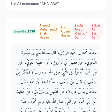
bin Ali membaca; "GHALABAT
Ahmad
Bashar
Zubair
Al-
Muhammad
Awad
Ali
tirmidhi:2936
Albani
:
Shakir
:
Maarouf
:
Zai
:
Hasan
Hasan
Daif
Daif
حَدَّثَنَا مُحَمَّدُ بْنُ حُمَيْدٍ الرَّازِيُّ، قَالَ حَدَّثَنَا نُعَيْمُ بْنُ مَيْسَرَةَ
النَّحْوِيُّ، عَنْ فُضَيْلِ بْنِ مَرْزُوقٍ، عَنْ عَطِيَّةَ الْعَوْفِيِّ، عَنِ
ابْنِ عُمَرَ، أَنَّهُ قَرَأَ عَلَى النَّبِيِّ صلى الله عليه وسلمَ ‏(‏خَلَقَكُمْ مِنْ
ضعْفٍ ‏)‏ فَقَالَ مِنْ ضُعْفٍ ‏.‏ حَدَّثَنَا عَبْدُ بْنُ حُمَيْدٍ، قَالَ
حَدَّثَنَا يَزِيدُ بْنُ هَارُونَ، عَنْ فُضَيْلِ بْنِ مَرْزُوقٍ، عَنْ عَطِيَّةَ،
عَنِ ابْنِ عُمَرَ، عَنِ النَّبِيِّ صلى الله عليه وسلم نَحْوَهُ ‏.‏ هَذَا
حَدِيثٌ حَسَنٌ غَرِيبٌ لاَ نَعْرِفُهُ إِلاَّ مِنْ حَدِيثِ فُضَيْلِ بْنِ