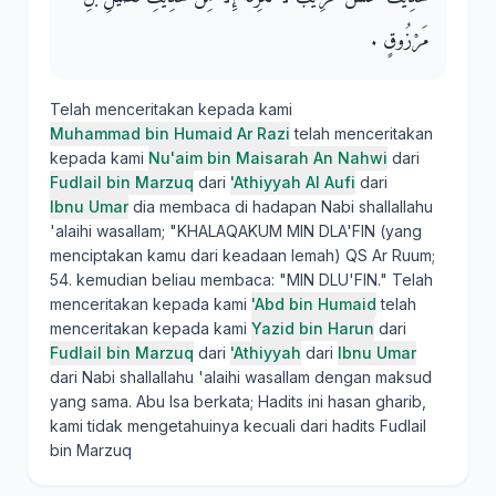
مَرْزُوقٍ ‏.‏
Telah menceritakan kepada kami
Muhammad bin Humaid Ar Razi
telah menceritakan
kepada kami
Nu'aim bin Maisarah An Nahwi
dari
Fudlail bin Marzuq
dari
'Athiyyah Al Aufi
dari
Ibnu Umar
dia membaca di hadapan Nabi shallallahu
'alaihi wasallam; "KHALAQAKUM MIN DLA'FIN (yang
menciptakan kamu dari keadaan lemah) QS Ar Ruum;
54. kemudian beliau membaca: "MIN DLU'FIN." Telah
menceritakan kepada kami
'Abd bin Humaid
telah
menceritakan kepada kami
Yazid bin Harun
dari
Fudlail bin Marzuq
dari
'Athiyyah
dari
Ibnu Umar
dari Nabi shallallahu 'alaihi wasallam dengan maksud
yang sama. Abu Isa berkata; Hadits ini hasan gharib,
kami tidak mengetahuinya kecuali dari hadits Fudlail
bin Marzuq