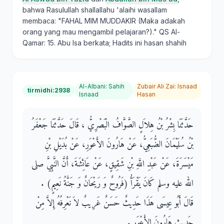
bahwa Rasulullah shallallahu 'alaihi wasallam
membaca: "FAHAL MIM MUDDAKIR (Maka adakah
orang yang mau mengambil pelajaran?)." QS Al-
Qamar: 15. Abu Isa berkata; Hadits ini hasan shahih
Al-Albani
:
Sahih
Zubair Ali Zai
:
Isnaad
tirmidhi:2938
Isnaad
Hasan
حَدَّثَنَا بِشْرُ بْنُ هِلاَلٍ الصَّوَّافُ الْبَصْرِيُّ ، قَالَ حَدَّثَنَا جَعْفَرُ
بْنُ سُلَيْمَانَ الضُّبَعِيُّ، عَنْ هَارُونَ الأَعْوَرِ، عَنْ بُدَيْلِ بْنِ
مَيْسَرَةَ، عَنْ عَبْدِ اللَّهِ بْنِ شَقِيقٍ، عَنْ عَائِشَةَ، أَنَّ النَّبِيَّ صلى
الله عليه وسلم كَانَ يَقْرَأُ ‏(‏فَرُوحٌ وَ رَيْحَانٌ وَ جَنَّةُ نَعِيمٍ‏)‏ ‏.‏
قَالَ أَبُو عِيسَى هَذَا حَدِيثٌ حَسَنٌ غَرِيبٌ لاَ نَعْرِفُهُ إِلاَّ مِنْ
حَدِيثِ هَارُونَ الأَعْوَرِ ‏.‏