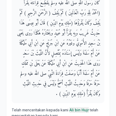
كَانَ رَسُولُ اللَّهِ صلى الله عليه وسلم يُقَطِّعُ قِرَاءَتَهُ يَقْرَأُ
‏(‏الْحَمْدُ لِلَّهِ رَبِّ الْعَالَمِينَ ‏)‏ ثُمَّ يَقِفُ ‏(‏ الرَّحْمَنِ الرَّحِيمِ ‏)‏ ثُمَّ
يَقِفُ وَكَانَ يَقْرَؤُهَا ‏(‏مَلِكِ يَوْمِ الدِّينِ ‏)‏ قَالَ أَبُو عِيسَى هَذَا
حَدِيثٌ غَرِيبٌ وَبِهِ يَقْرَأُ أَبُو عُبَيْدٍ وَيَخْتَارُهُ هَكَذَا رَوَى يَحْيَى
بْنُ سَعِيدٍ الأُمَوِيُّ وَغَيْرُهُ عَنِ ابْنِ جُرَيْجٍ عَنِ ابْنِ أَبِي مُلَيْكَةَ
عَنْ أُمِّ سَلَمَةَ وَلَيْسَ إِسْنَادُهُ بِمُتَّصِلٍ لأَنَّ اللَّيْثَ بْنَ سَعْدٍ
رَوَى هَذَا الْحَدِيثَ عَنِ ابْنِ أَبِي مُلَيْكَةَ عَنْ يَعْلَى بْنِ مَمْلَكٍ
عَنْ أُمِّ سَلَمَةَ أَنَّهَا وَصَفَتْ قِرَاءَةَ النَّبِيِّ صلى الله عليه وسلم
حَرْفًا حَرْفًا وَحَدِيثُ اللَّيْثِ أَصَحُّ وَلَيْسَ فِي حَدِيثِ اللَّيْثِ
وَكَانَ يَقْرَأُ ‏(‏مَلِكِ يَوْمِ الدِّينِ ‏)‏ ‏.‏
Telah menceritakan kepada kami
Ali bin Hujr
telah
menceritakan kepada kami