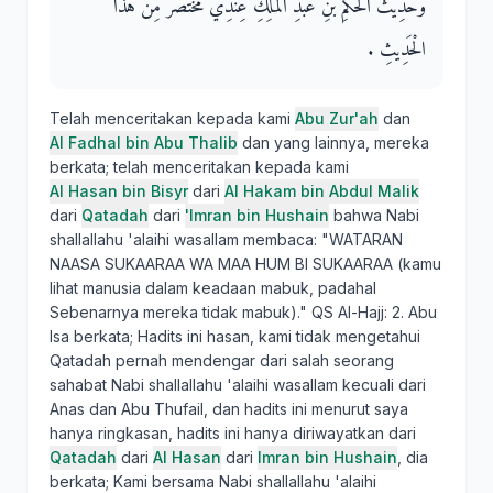
وَحَدِيثُ الْحَكَمِ بْنِ عَبْدِ الْمَلِكِ عِنْدِي مُخْتَصَرٌ مِنْ هَذَا
الْحَدِيثِ ‏.‏
Telah menceritakan kepada kami
Abu Zur'ah
dan
Al Fadhal bin Abu Thalib
dan yang lainnya, mereka
berkata; telah menceritakan kepada kami
Al Hasan bin Bisyr
dari
Al Hakam bin Abdul Malik
dari
Qatadah
dari
'Imran bin Hushain
bahwa Nabi
shallallahu 'alaihi wasallam membaca: "WATARAN
NAASA SUKAARAA WA MAA HUM BI SUKAARAA (kamu
lihat manusia dalam keadaan mabuk, padahal
Sebenarnya mereka tidak mabuk)." QS Al-Hajj: 2. Abu
Isa berkata; Hadits ini hasan, kami tidak mengetahui
Qatadah pernah mendengar dari salah seorang
sahabat Nabi shallallahu 'alaihi wasallam kecuali dari
Anas dan Abu Thufail, dan hadits ini menurut saya
hanya ringkasan, hadits ini hanya diriwayatkan dari
Qatadah
dari
Al Hasan
dari
Imran bin Hushain
, dia
berkata; Kami bersama Nabi shallallahu 'alaihi