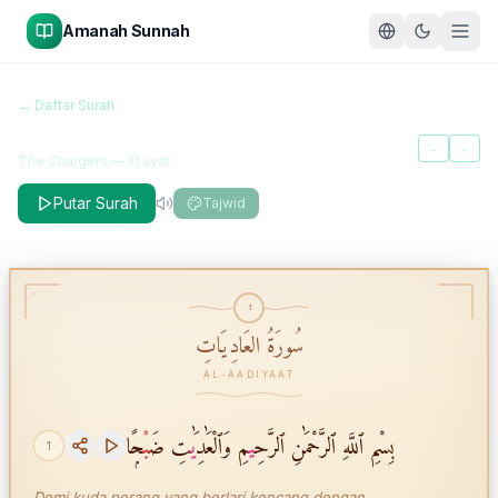
Amanah Sunnah
سُورَةُ العَادِيَاتِ
← Daftar Surah
Al-Aadiyaat
←
→
The Chargers
—
11
ayat
Putar Surah
Tajwid
1
سُورَةُ العَادِيَاتِ
AL-AADIYAAT
بِسْمِ ٱللَّهِ ٱلرَّحْمَٰنِ ٱلرَّحِ
ي
مِ وَٱلْعَٰدِ
ي
َٰتِ ضَ
بْ
حًۭا
1
Demi kuda perang yang berlari kencang dengan