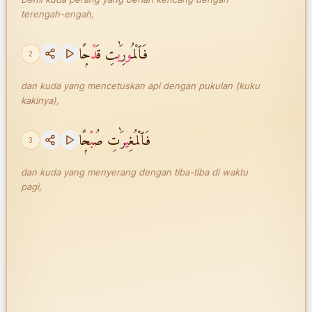
terengah-engah,
فَٱلْمُ
و
رِ
ي
َٰتِ قَ
دْ
حًۭا
2
dan kuda yang mencetuskan api dengan pukulan (kuku
kakinya),
فَٱلْمُغِ
ي
رَٰتِ صُ
بْ
حًۭا
3
dan kuda yang menyerang dengan tiba-tiba di waktu
pagi,