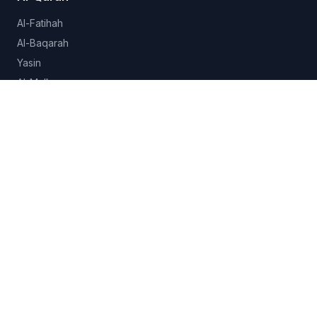
Al-Fatihah
Al-Baqarah
Yasin
Al-Mulk
Al-Ikhlas
Lihat semua 114 surah →
Hadits
Sahih al-Bukhari
Sahih Muslim
Sunan Abu Dawud
Jami at-Tirmidhi
Semua koleksi →
Fitur