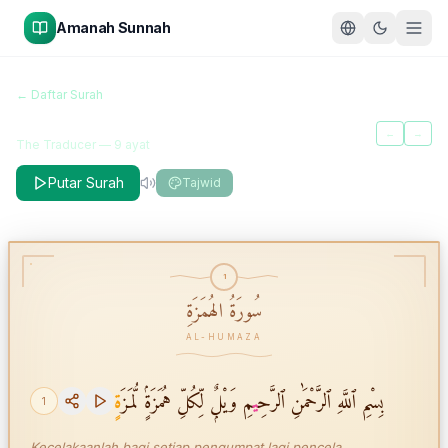
Amanah Sunnah
سُورَةُ الهُمَزَةِ
← Daftar Surah
Al-Humaza
←
→
The Traducer
—
9
ayat
Putar Surah
Tajwid
1
سُورَةُ الهُمَزَةِ
AL-HUMAZA
بِسْمِ ٱللَّهِ ٱلرَّحْمَٰنِ ٱلرَّحِ
ي
مِ وَيْلٌۭ لِّكُلِّ هُمَزَةٍۢ لُّمَزَ
ةٍ
1
Kecelakaanlah bagi setiap pengumpat lagi pencela,