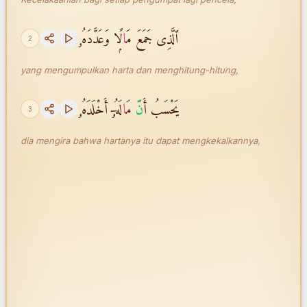
ٱلَّذِى جَمَعَ مَ
ا
لًۭا وَعَدَّدَهُۥ
2
yang mengumpulkan harta dan menghitung-hitung,
يَحْسَبُ أَ
نّ
َ مَ
ا
لَهُۥٓ أَخْلَدَهُۥ
3
dia mengira bahwa hartanya itu dapat mengkekalkannya,