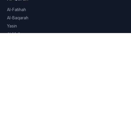
Al-Fatihah
Al-Baqarah
Yasin
Al-Mulk
Al-Ikhlas
Lihat semua 114 surah →
Hadits
Sahih al-Bukhari
Sahih Muslim
Sunan Abu Dawud
Jami at-Tirmidhi
Semua koleksi →
Fitur